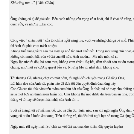
Khi trăng tan…” [ Viễn Châu]
Ông không có gì để giải sầu. Bên cạnh những câu vọng cổ u hoài, chỉ là chai đế trắng, ró
quên rửa, và những ...trái cóc.
-----------
Công viêc “ chăn nuôi “ của tôi chỉ là ngồi nâng niu, vuốt ve những chú gà bé nhỏ. Phầ
thì Anh tôi phải chịu trách nhiệm.
Không biết vụng về ra sao mà mấy gà nhỏ lần lượt chết hết. Trong một sáng chủ nhật, 
không còn muốn bận rộn vì Gà của tôi nữa. Anh muốn… Mẹ nấu món cà ri.
Ngay lập tức tôi dỗi, bỏ cơm trưa, không cơm chiều. Sợ hãi, đêm đó tôi còn muốn ma
chung, như một sự cương quyết bảo vệ. Nhưng Mẹ tôi nhất định không cho.
Tôi thương Gà, nhưng chợt có một hôm, tôi nghĩ đến chuyện mang Gà tặng Ông .
Lời hăm dọa của Anh tôi, phần nào đã đưa tôi đến quyết định đau lòng này.
Con Gà của tôi, thà nằm trên mâm cơm hiu hắt của Ông. Ít nhất, nó sẽ thay cho những tr
sẽ là một bữa ăn thịnh soạn hiếm hoi. Chứ không thể nào được đặt trên bàn ăn nhà, tron
thắng vì từ nay sẽ được nhàn nhã, của Anh tôi…
Suốt cả tháng, tôi cứ nấn ná, tiếc xót và đắn đo. Tuần nào, sau khi ngồi nghe Ông đàn,
vọng cổ buồn ê buồn ẩm xong. Trên đường về, tôi đều bùi ngùi hẹn sẽ mang Gà tặng Ô
Ngày mai, rồi ngày mai...Sự chia xa với Gà sao mà khó khăn, đầy quyến luyến?