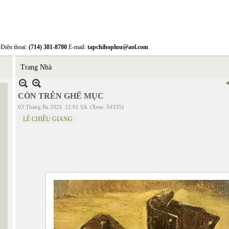
Điện thoại:
(714) 381-8780
E-mail:
tapchihopluu@aol.com
Trang Nhà
CÒN TRÊN GHẾ MỤC
03 Tháng Ba 2021
12:01 SA
(Xem: 34335)
LÊ CHIỀU GIANG