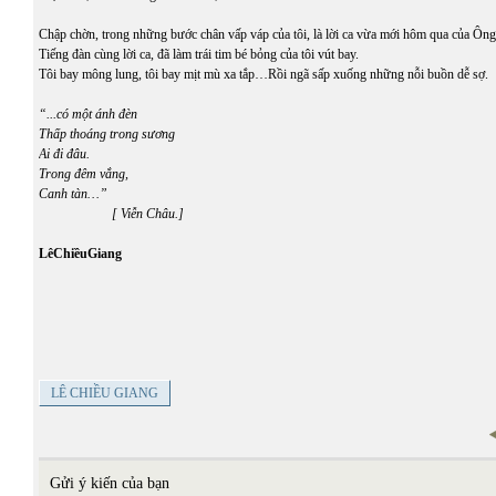
Chập chờn, trong những bước chân vấp váp của tôi, là lời ca vừa mới hôm qua của Ông
Tiếng đàn cùng lời ca, đã làm trái tim bé bỏng của tôi vút bay.
Tôi bay mông lung, tôi bay mịt mù xa tắp…Rồi ngã sấp xuống những nỗi buồn dễ sợ.
“...có một ánh đèn
Thấp thoáng trong sương
Ai đi đâu.
Trong đêm vắng,
Canh tàn…”
[ Viễn Châu.]
LêChiềuGiang
LÊ CHIỀU GIANG
Gửi ý kiến của bạn