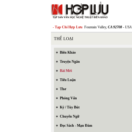
- Tạp Chí Hợp Lưu
Fountain Valley,
CA 92708
- USA
THỂ LOẠI
Biên Khảo
Truyện Ngắn
Bài Mới
Tiểu Luận
Thơ
Phỏng Vấn
Ký / Tùy Bút
Chuyển Ngữ
Đọc Sách - Mạn Đàm