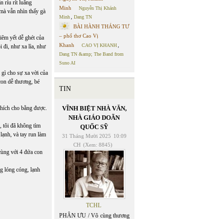
 ríu rít luăng
Minh
Nguyễn Thị Khánh
 mà vẫn nhìn thấy gà
Minh
,
Dang TN
BÀI HÀNH THÁNG TƯ
– phổ thơ Cao Vị
iêm yết dễ ghét của
Khanh
CAO VỊ KHANH
,
đi, như xa lìa, như
Dang TN &amp; The Band from
Suno AI
gì cho sự xa vời của
con dễ thương, bé
TIN
 thích cho bằng được.
VĨNH BIỆT NHÀ VĂN,
NHÀ GIÁO DOÃN
, tôi đã không tìm
QUỐC SỸ
 lạnh, và tay run làm
31 Tháng Mười 2025
10:09
CH
(Xem: 8845)
cùng với 4 đứa con
g lóng cóng, lạnh
TCHL
PHÂN ƯU / Vô cùng thương