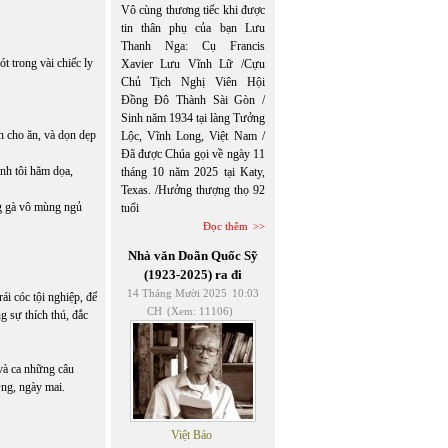
Vô cùng thương tiếc khi được
tin thân phụ của bạn Lưu
Thanh Nga: Cụ Francis
t trong vài chiếc ly
Xavier Lưu Vĩnh Lữ /Cựu
Chủ Tịch Nghị Viên Hội
Đồng Đô Thành Sài Gòn /
Sinh năm 1934 tại làng Tưởng
n cho ăn, và dọn dẹp
Lộc, Vĩnh Long, Việt Nam /
Đã được Chúa gọi về ngày 11
anh tôi hăm dọa,
tháng 10 năm 2025 tại Katy,
Texas. /Hưởng thượng thọ 92
ng gà vô mùng ngủ
tuổi
Đọc thêm
Nhà văn Doãn Quốc Sỹ
(1923-2025) ra đi
14 Tháng Mười 2025
10:03
ái cóc tội nghiệp, để
CH
(Xem: 11106)
g sự thích thú, đắc
 và ca những câu
ng, ngày mai.
Việt Báo