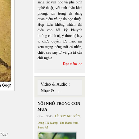
sáng tác văn học và phê bình
nghệ thuật, với tinh thần khai
phóng, tôn trọng đa dạng
quan điểm và tự do học thuật.
Hợp Lưu không nhằm đại
diện cho bất kỳ khuynh
hướng chính trị, ý thức hệ hay
tổ chức quyền lực nào, mà
xem trọng tiếng nói cá nhân,
chiều sâu suy tư và giá trị của
chữ nghĩa
Đọc thêm
Video & Audio :
Nhạc & . . .
NỖI NHỚ TRONG CƠN
MƯA
(Xem: 3545)
LÊ DUY NGUYÊN
,
Dang TN &amp; The Band from
Suno AI
]