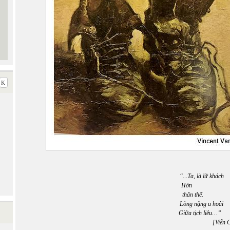
“...
Ta, là lữ khách
Hờn
thân thế.
Lòng nặng u hoài
Giữa tịch liêu…”
[Viễn Châu