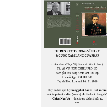
KIM LONG
Kim Nhung
Kim Tuấn
Kinh Dương Vương
Kuroda Momoko
Kurt Vonnegut, Jr.
PETRUS KEY TRƯƠNG VĨNH KÝ
& CUỘC XÂM LĂNG CỦA PHÁP
(Biên khảo sử học Việt Nam xã hội văn hóa.)
Tác giả VŨ NGỰ CHIÊU PhD, JD
Sách gần 850 trang / chia làm Hai Tập
Gía mỗi tập :
$30.00
USD
Tạp chí Hợp-Lưu xuất bản 11-2019
Hiện có bán qua
hệ thống phát hành:
LuLu.com
và trên phần tìm kiếm (search) thì đánh vào hàng ch
Chieu Ngu Vu
thì các tựa sách sẽ hiện ra.
***