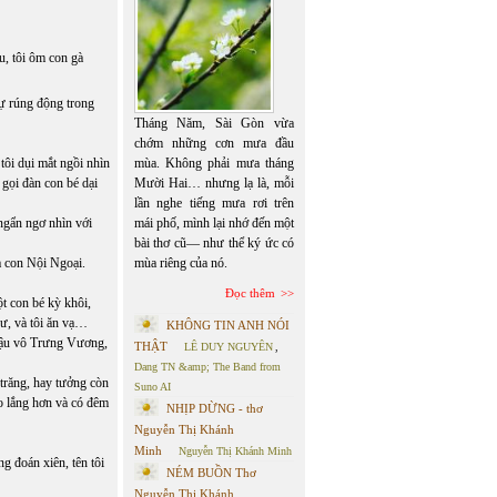
u, tôi ôm con gà
ự rúng động trong
Tháng Năm, Sài Gòn vừa
chớm những cơn mưa đầu
tôi dụi mắt ngồi nhìn
mùa. Không phải mưa tháng
 gọi đàn con bé dại
Mười Hai… nhưng lạ là, mỗi
lần nghe tiếng mưa rơi trên
ngẩn ngơ nhìn với
mái phố, mình lại nhớ đến một
bài thơ cũ— như thể ký ức có
à con Nội Ngoại.
mùa riêng của nó.
Đọc thêm
t con bé kỳ khôi,
nư, và tôi ăn vạ…
KHÔNG TIN ANH NÓI
 đậu vô Trưng Vương,
THẬT
LÊ DUY NGUYÊN
,
Dang TN &amp; The Band from
trăng, hay tưởng còn
Suno AI
o lắng hơn và có đêm
NHỊP DỪNG - thơ
Nguyễn Thị Khánh
Minh
Nguyễn Thị Khánh Minh
g đoán xiên, tên tôi
NÉM BUỒN Thơ
Nguyễn Thị Khánh