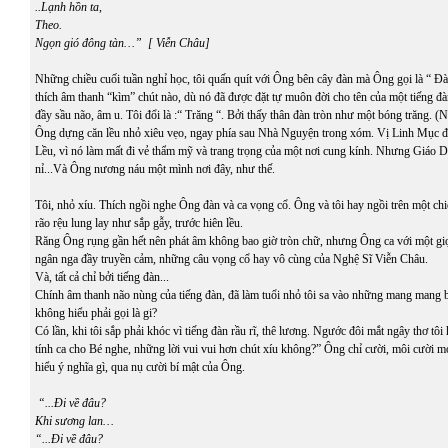
..Lạnh hồn ta,
Theo.
Ngọn gió đông tàn…”
[ Viễn Châu]
Những chiều cuối tuần nghỉ học, tôi quấn quít với Ông bên cây đàn mà Ông gọi là “ 
thích âm thanh “kìm” chút nào, dù nó đã được đặt tự muôn đời cho tên của một tiếng đà
đầy sầu não, âm u. Tôi đổi là :“ Trăng “. Bởi thấy thân đàn tròn như một bóng trăng. (
Ông dựng căn lều nhỏ xiêu vẹo, ngay phía sau Nhà Nguyện trong xóm. Vị Linh Mục đ
Lều, vì nó làm mất đi vẻ thẩm mỹ và trang trọng của một nơi cung kính. Nhưng Giáo 
nỉ...Và Ông nương náu một mình nơi đây, như thế.
Tôi, nhỏ xíu. Thích ngồi nghe Ông đàn và ca vọng cổ. Ông và tôi hay ngồi trên một chi
rão rệu lung lay như sắp gẫy, trước hiên lều.
Răng Ông rụng gần hết nên phát âm không bao giờ tròn chữ, nhưng Ông ca với một g
ngân nga đầy truyền cảm, những câu vọng cổ hay vô cùng của Nghệ Sĩ Viễn Châu.
Và, tất cả chỉ bởi tiếng đàn...
Chính âm thanh não nùng của tiếng đàn, đã làm tuổi nhỏ tôi sa vào những mang mang b
không hiểu phải gọi là gi?
Có lần, khi tôi sắp phải khóc vì tiếng đàn rầu rĩ, thê lương. Ngước đôi mắt ngây thơ tô
tính ca cho Bé nghe, những lời vui vui hơn chút xíu không?” Ông chỉ cười, môi cười
hiểu ý nghĩa gì, qua nụ cười bí mật của Ông.
“...Đi về đâu?
Khi sương lan…
“...Đi về đâu?