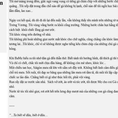
m
Tôi mơ màng trong đêm, giấc ngủ vang vọng có tiếng gà chim chíp với những bước chân
quăng...Tôi xếp đặt trong đầu chỗ nào để gà không bị lạnh, chỗ nào để tôi ngồi học bài
lẫm đẫm, lao xao...
Ngày coi kết quả, dù dò đi dò lại đến mấy lần, vẫn không thấy tên mình trên những tờ n
Trưng Vương. Tôi vùng vằng bước ra khỏi cổng trường. Những bước chân hụt hẫng tôi 
cách biệt khỏi chiếc lồng gà mơ ước.
Tôi khóc ròng trên đường về nhà.
Tôi không phí hoài những giọt nước mắt khóc cho chữ nghĩa, cũng chẳng cần khóc làm 
tương lai...Tôi khóc, chỉ vì sẽ không được nghe tiếng kêu chim chíp của những chú gà 
bỏng.
Khi BaMẹ hiểu ra tôi nhớ đàn gà đến thẫn thờ. Biết tánh tôi bướng bỉnh, đã thích gì thì
Và chỉ có chết, chắc tôi mới chịu đầu hàng, để không còn mè nheo, khóc lóc...
Một chiều tan học, Sàigòn mưa rất lớn với sấm sét đầy trời. Không biết linh cảm điều gì
chỗ trú mưa. Sốt ruột, tôi đạp xe băng qua những làn mưa rơi tầm tã, dù môi tôi lập cập
chiếc xe lảo đảo. Chẳng biết có gì như thúc hối tôi, phải vội vàng.
Run rẩy đặt xe trước sân nhà. Sách vở ướt, áo ướt và tóc ướt, tôi được Mẹ cho coi Gà 
nhỏ.
Nước từ tóc tôi nhỏ giọt, rơi ướt hết trên lưng đẹp mượt mà của những con gà cũng đan
căm.
-----
“...Ta biết về đâu, biết ở đâu…