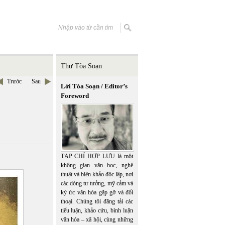
Thư Tòa Soạn
Trước
Sau
Lời Tòa Soạn / Editor’s
Foreword
TẠP CHÍ HỢP LƯU là một
không gian văn học, nghệ
thuật và biên khảo độc lập, nơi
các dòng tư tưởng, mỹ cảm và
ký ức văn hóa gặp gỡ và đối
thoại. Chúng tôi đăng tải các
tiểu luận, khảo cứu, bình luận
văn hóa – xã hội, cùng những