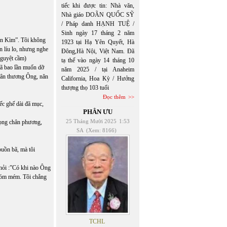
tiếc khi được tin: Nhà văn,
Nhà giáo DOÃN QUỐC SỸ
/ Pháp danh HẠNH TUỆ /
Sinh ngày 17 tháng 2 năm
Đàn Kìm”. Tôi không
1923 tại Hạ Yên Quyết, Hà
n líu lo, nhưng nghe
Đông,Hà Nội, Việt Nam. Đã
Nguyệt cầm)
tạ thế vào ngày 14 tháng 10
ã bao lần muốn dỡ
năm 2025 / tại Anaheim
Dân thương Ông, năn
California, Hoa Kỳ / Hưởng
thượng thọ 103 tuổi
Đọc thêm
ếc ghế dài đã mục,
PHÂN ƯU
25 Tháng Mười 2025
1:53
iọng chân phương,
SA
(Xem: 8166)
uồn bã, mà tôi
i hỏi :”Có khi nào Ông
 móm mém. Tôi chẳng
TCHL