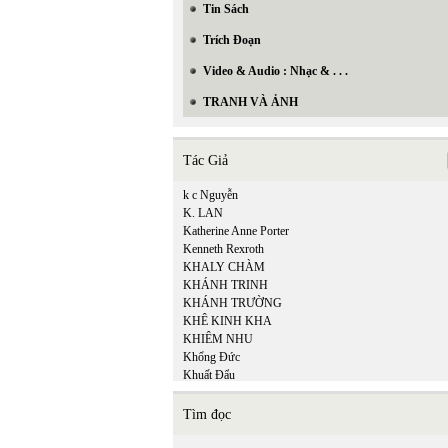
Tin Sách
Trích Đoạn
Video & Audio : Nhạc & . . .
TRANH VÀ ẢNH
Tác Giả
k c Nguyễn
K. LAN
Katherine Anne Porter
Kenneth Rexroth
KHALY CHÀM
KHÁNH TRINH
KHÁNH TRƯỜNG
KHÊ KINH KHA
KHIÊM NHU
Khổng Đức
Khuất Đẩu
Khuyết Danh
Kiệm Hoàng
Tìm đọc
KIỆT TẤN
Kiều Thị An Giang