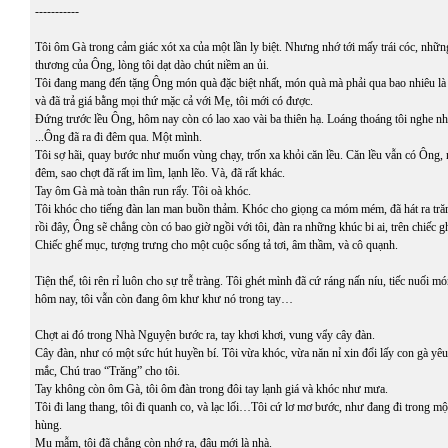
-----------
Tôi ôm Gà trong cảm giác xót xa của một lần ly biệt. Nhưng nhớ tới mấy trái cóc, nh
thương của Ông, lòng tôi dạt dào chút niềm an ủi.
Tôi đang mang đến tặng Ông món quà đặc biệt nhất, món quà mà phải qua bao nhiêu là
và đã trả giá bằng mọi thứ mặc cả với Mẹ, tôi mới có được.
Đứng trước lều Ông, hôm nay còn có lao xao vài ba thiên hạ. Loáng thoáng tôi nghe nho
...Ông đã ra đi đêm qua. Một mình.
Tôi sợ hãi, quay bước như muốn vùng chạy, trốn xa khỏi căn lều. Căn lều vẫn có Ông,
đêm, sao chợt đã rất im lìm, lạnh lẽo. Và, đã rất khác.
Tay ôm Gà mà toàn thân run rẩy. Tôi oà khóc.
Tôi khóc cho tiếng đàn lan man buồn thảm. Khóc cho giọng ca móm mém, đã hát ra trăm
rồi đây, Ông sẽ chẳng còn có bao giờ ngồi với tôi, đàn ra những khúc bi ai, trên chiếc g
Chiếc ghế mục, tượng trưng cho một cuộc sống tả tơi, âm thầm, và cô quạnh.
Tiện thể, tôi rên rỉ luôn cho sự trễ tràng. Tôi ghét mình đã cứ ráng nấn níu, tiếc nuối 
hôm nay, tôi vẫn còn đang ôm khư khư nó trong tay…
Chợt ai đó trong Nhà Nguyện bước ra, tay khơi khơi, vung vẩy cây đàn.
Cây đàn, như có một sức hút huyền bí. Tôi vừa khóc, vừa năn nỉ xin đổi lấy con gà yê
mắc, Chú trao “Trăng” cho tôi.
Tay không còn ôm Gà, tôi ôm đàn trong đôi tay lạnh giá và khóc như mưa.
Tôi đi lang thang, tôi đi quanh co, và lạc lối…Tôi cứ lơ mơ bước, như đang đi trong mộ
hùng.
Mụ mẫm, tôi đã chẳng còn nhớ ra, đâu mới là nhà.