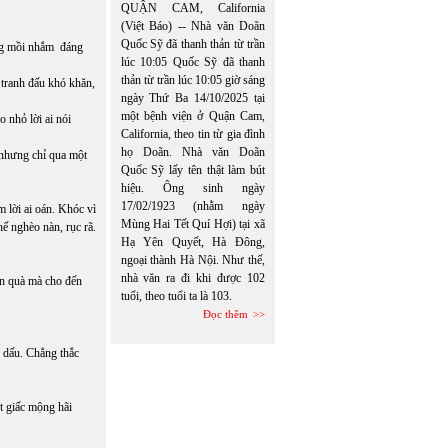
QUẬN CAM, California
(Việt Báo) -- Nhà văn Doãn
Quốc Sỹ đã thanh thản từ trần
ững mồi nhắm đáng
lúc 10:05 Quốc Sỹ đã thanh
thản từ trần lúc 10:05 giờ sáng
 tranh đấu khó khăn,
ngày Thứ Ba 14/10/2025 tại
một bệnh viện ở Quận Cam,
 nhỏ lời ai nói
California, theo tin từ gia đình
họ Doãn. Nhà văn Doãn
 nhưng chỉ qua một
Quốc Sỹ lấy tên thật làm bút
hiệu. Ông sinh ngày
17/02/1923 (nhằm ngày
 lời ai oán. Khóc vì
Mùng Hai Tết Quí Hợi) tại xã
hế nghèo nàn, rục rã.
Hạ Yên Quyết, Hà Đông,
ngoại thành Hà Nội. Như thế,
nhà văn ra đi khi được 102
món quà mà cho đến
tuổi, theo tuổi ta là 103.
Đọc thêm
u dấu. Chẳng thắc
t giấc mộng hãi