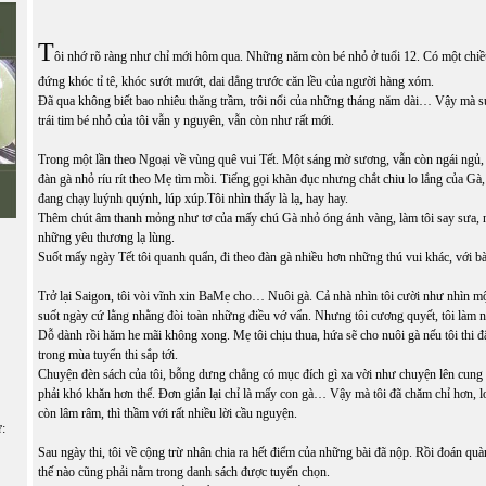
T
ôi nhớ rõ ràng như chỉ mới hôm qua. Những năm còn bé nhỏ ở tuổi 12. Có một chiề
đứng khóc tỉ tê, khóc sướt mướt, dai dẳng trước căn lều của người hàng xóm.
Đã qua không biết bao nhiêu thăng trầm, trôi nổi của những tháng năm dài… Vậy mà s
trái tim bé nhỏ của tôi vẫn y nguyên, vẫn còn như rất mới.
Trong một lần theo Ngoại về vùng quê vui Tết. Một sáng mờ sương, vẫn còn ngái ngủ, 
đàn gà nhỏ ríu rít theo Mẹ tìm mồi. Tiếng gọi khàn đục nhưng chắt chiu lo lắng của Gà,
đang chạy luýnh quýnh, lúp xúp.Tôi nhìn thấy là lạ, hay hay.
Thêm chút âm thanh mỏng như tơ của mấy chú Gà nhỏ óng ánh vàng, làm tôi say sưa, 
những yêu thương lạ lùng.
Suốt mấy ngày Tết tôi quanh quẩn, đi theo đàn gà nhiều hơn những thú vui khác, với b
Trở lại Saigon, tôi vòi vĩnh xin BaMẹ cho… Nuôi gà. Cả nhà nhìn tôi cười như nhìn mộ
suốt ngày cứ lằng nhằng đòi toàn những điều vớ vẩn. Nhưng tôi cương quyết, tôi làm 
Dỗ dành rồi hăm he mãi không xong. Mẹ tôi chịu thua, hứa sẽ cho nuôi gà nếu tôi thi
trong mùa tuyển thi sắp tới.
Chuyện đèn sách của tôi, bỗng dưng chẳng có mục đích gì xa vời như chuyện lên cung 
phải khó khăn hơn thế. Đơn giản lại chỉ là mấy con gà… Vậy mà tôi đã chăm chỉ hơn, l
còn lâm râm, thì thầm với rất nhiều lời cầu nguyện.
ữ:
Sau ngày thi, tôi về cộng trừ nhân chia ra hết điểm của những bài đã nộp. Rồi đoán quàn
thế nào cũng phải nằm trong danh sách được tuyển chọn.