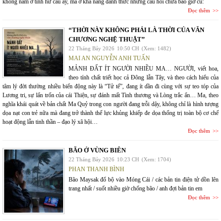
không nằm ở tính hư cấu ấy, mà ở khả năng đánh thức những câu hỏi chưa bao giờ cũ:
Đọc thêm
“THỜI NÀY KHÔNG PHẢI LÀ THỜI CỦA VĂN
CHƯƠNG NGHỆ THUẬT”
22 Tháng Bảy 2026
10:50 CH
(Xem: 1482)
MAI AN NGUYỄN ANH TUẤN
MẢNH ĐẤT ÍT NGƯỜI NHIỀU MA… NGƯỜI, viết hoa,
theo tính chất triết học cả Đông lẫn Tây, và theo cách hiểu của
tâm lý đời thường nhiều biến động này là “Tử tế”, đang ít dần đi cùng với sự teo tóp của
Lương tri, sự lẩn trốn của cái Thiện, sự đánh mất Tình thương và Lòng trắc ẩn… Ma, theo
nghĩa khái quát về bản chất Ma Quỷ trong con người đang trỗi dậy, không chỉ là hình tượng
dọa nạt con trẻ nữa mà đang trở thành thế lực khủng khiếp đe dọa thống trị toàn bộ cơ chế
hoạt động lẫn tinh thần – đạo lý xã hội…
Đọc thêm
BÃO Ở VÙNG BIÊN
22 Tháng Bảy 2026
10:23 CH
(Xem: 1704)
PHAN THANH BÌNH
Bão Maysak đổ bộ vào Móng Cái / các bản tin điện tử dồn lên
trang nhất / suốt nhiều giờ chống bão / anh đợi bản tin em
Đọc thêm