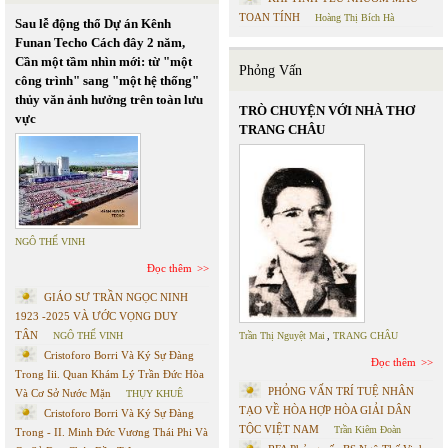
TOAN TÍNH
Hoàng Thị Bích Hà
Sau lễ động thổ Dự án Kênh
Funan Techo Cách đây 2 năm,
Cần một tầm nhìn mới: từ "một
Phỏng Vấn
công trình" sang "một hệ thống"
thủy văn ảnh hưởng trên toàn lưu
TRÒ CHUYỆN VỚI NHÀ THƠ
vực
TRANG CHÂU
NGÔ THẾ VINH
Đọc thêm
GIÁO SƯ TRẦN NGỌC NINH
1923 -2025 VÀ ƯỚC VỌNG DUY
TÂN
NGÔ THẾ VINH
Trần Thị Nguyệt Mai
,
TRANG CHÂU
Cristoforo Borri Và Ký Sự Đàng
Đọc thêm
Trong Iii. Quan Khám Lý Trần Đức Hòa
PHỎNG VẤN TRÍ TUỆ NHÂN
Và Cơ Sở Nước Mặn
THỤY KHUÊ
TẠO VỀ HÒA HỢP HÒA GIẢI DÂN
Cristoforo Borri Và Ký Sự Đàng
TỘC VIỆT NAM
Trần Kiêm Đoàn
Trong - II. Minh Đức Vương Thái Phi Và