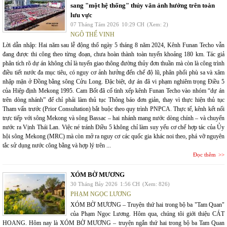
sang "một hệ thống" thủy văn ảnh hưởng trên toàn
lưu vực
07 Tháng Tám 2026
10:29 CH
(Xem: 2)
NGÔ THẾ VINH
Lời dẫn nhập: Hai năm sau lễ động thổ ngày 5 tháng 8 năm 2024, Kênh Funan Techo vẫn
đang được thi công theo từng đoạn, chưa hoàn thành toàn tuyến khoảng 180 km. Tác giả
phân tích rõ dự án không chỉ là tuyến giao thông đường thủy đơn thuần mà còn là công trình
điều tiết nước đa mục tiêu, có nguy cơ ảnh hưởng đến chế độ lũ, phân phối phù sa và xâm
nhập mặn ở Đồng bằng sông Cửu Long. Đặc biệt, dự án đã vi phạm nghiêm trọng Điều 5
của Hiệp định Mekong 1995. Cam Bốt đã cố tình xếp kênh Funan Techo vào nhóm “dự án
trên dòng nhánh” để chỉ phải làm thủ tục Thông báo đơn giản, thay vì thực hiện thủ tục
Tham vấn trước (Prior Consultation) bắt buộc theo quy trình PNPCA. Thực tế, kênh kết nối
trực tiếp với sông Mekong và sông Bassac – hai nhánh mang nước dòng chính – và chuyển
nước ra Vịnh Thái Lan. Việc né tránh Điều 5 không chỉ làm suy yếu cơ chế hợp tác của Ủy
hội sông Mekong (MRC) mà còn mở ra nguy cơ các quốc gia khác noi theo, phá vỡ nguyên
tắc sử dụng nước công bằng và hợp lý trên ...
Đọc thêm
XÓM BỜ MƯƠNG
30 Tháng Bảy 2026
1:56 CH
(Xem: 826)
PHẠM NGỌC LƯƠNG
XÓM BỜ MƯƠNG – Truyện thứ hai trong bộ ba "Tam Quan"
của Phạm Ngọc Lương. Hôm qua, chúng tôi giới thiệu CÁT
HOANG. Hôm nay là XÓM BỜ MƯƠNG – truyện ngắn thứ hai trong bộ ba Tam Quan