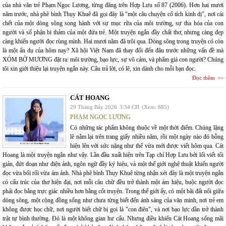
của nhà văn trẻ Phạm Ngọc Lương, từng đăng trên Hợp Lưu số 87 (2006). Hơn hai mươi
năm trước, nhà phê bình Thụy Khuê đã gọi đây là "một câu chuyện cổ tích kinh dị", nơi cái
chết của một dòng sông song hành với sự mục rữa của môi trường, sự tha hóa của con
người và số phận bi thảm của một đứa trẻ. Một truyện ngắn đầy chất thơ, nhưng càng đẹp
càng khiến người đọc rùng mình. Hai mươi năm đã trôi qua. Dòng sông trong truyện có còn
là một ẩn dụ của hôm nay? Xã hội Việt Nam đã thay đổi đến đâu trước những vấn đề mà
XÓM BỜ MƯƠNG đặt ra: môi trường, bạo lực, sự vô cảm, và phẩm giá con người? Chúng
tôi xin giới thiệu lại truyện ngắn này. Câu trả lời, có lẽ, xin dành cho mỗi bạn đọc.
Đọc thêm
CÁT HOANG
29 Tháng Bảy 2026
3:34 CH
(Xem: 885)
PHẠM NGỌC LƯƠNG
Có những tác phẩm không thuộc về một thời điểm. Chúng lặng
lẽ nằm lại trên trang giấy nhiều năm, rồi một ngày nào đó bỗng
hiện lên với sức nặng như thể vừa mới được viết hôm qua. Cát
Hoang là một truyện ngắn như vậy. Lần đầu xuất hiện trên Tạp chí Hợp Lưu bởi lối viết tối
giản, đứt đoạn như điện ảnh, ngôn ngữ đầy ký hiệu, và một thế giới nghệ thuật khiến người
đọc vừa bối rối vừa ám ảnh. Nhà phê bình Thụy Khuê từng nhận xét đây là một truyện ngắn
có cấu trúc của thơ hiện đại, nơi mỗi câu chữ đều trở thành một ám hiệu, buộc người đọc
phải đọc bằng trực giác nhiều hơn bằng cốt truyện. Trong thế giới ấy, có một bãi đất nổi giữa
dòng sông, một cộng đồng sống như chưa từng biết đến ánh sáng của văn minh, nơi trẻ em
không được học chữ, nơi người biết chữ bị gọi là "con điên", và nơi bạo lực dần trở thành
trật tự bình thường. Đó là một không gian hư cấu. Nhưng điều khiến Cát Hoang sống mãi