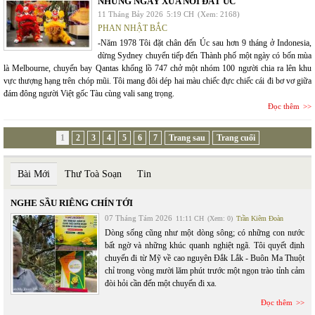
NHỮNG NGÀY XƯA NƠI ĐẤT ÚC
11 Tháng Bảy 2026
5:19 CH
(Xem: 2168)
PHAN NHẬT BẮC
-Năm 1978 Tôi đặt chân đến Úc sau hơn 9 tháng ở Indonesia,
dừng Sydney chuyển tiếp đến Thành phố một ngày có bốn mùa
là Melbourne, chuyến bay Qantas khổng lồ 747 chở một nhóm 100 người chia ra lên khu
vực thượng hạng trên chóp mũi. Tôi mang đôi dép hai màu chiếc đực chiếc cái đi bơ vơ giữa
đám đông người Việt gốc Tàu cùng vali sang trọng.
Đọc thêm
1
2
3
4
5
6
7
Trang sau
Trang cuối
Bài Mới
Thư Toà Soạn
Tin
NGHE SẦU RIÊNG CHÍN TỚI
07 Tháng Tám 2026
11:11 CH
(Xem: 0)
Trần Kiêm Đoàn
Dòng sống cũng như một dòng sông; có những con nước
bất ngờ và những khúc quanh nghiệt ngã. Tôi quyết định
chuyến đi từ Mỹ về cao nguyên Đắk Lắk - Buôn Ma Thuột
chỉ trong vòng mười lăm phút trước một ngọn trào tỉnh cảm
đòi hỏi cần đến một chuyến đi xa.
Đọc thêm