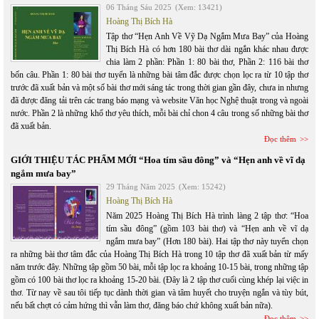
06 Tháng Sáu 2025
(Xem: 13421)
Hoàng Thị Bích Hà
Tập thơ “Hẹn Anh Về Vỹ Dạ Ngắm Mưa Bay” của Hoàng
Thị Bích Hà có hơn 180 bài thơ dài ngắn khác nhau được
chia làm 2 phần: Phần 1: 80 bài thơ, Phần 2: 116 bài thơ
bốn câu. Phần 1: 80 bài thơ tuyển là những bài tâm đắc được chọn lọc ra từ 10 tập thơ
trước đã xuất bản và một số bài thơ mới sáng tác trong thời gian gần đây, chưa in nhưng
đã được đăng tải trên các trang báo mạng và website Văn học Nghệ thuật trong và ngoài
nước. Phần 2 là những khổ thơ yêu thích, mỗi bài chỉ chon 4 câu trong số những bài thơ
đã xuất bản.
Đọc thêm
GIỚI THIỆU TÁC PHẨM MỚI “Hoa tím sầu đông” và “Hẹn anh về vĩ dạ
ngắm mưa bay”
29 Tháng Năm 2025
(Xem: 15242)
Hoàng Thị Bích Hà
Năm 2025 Hoàng Thị Bích Hà trình làng 2 tập thơ: “Hoa
tím sầu đông” (gồm 103 bài thơ) và “Hẹn anh về vĩ dạ
ngắm mưa bay” (Hơn 180 bài). Hai tập thơ này tuyển chọn
ra những bài thơ tâm đắc của Hoàng Thị Bích Hà trong 10 tập thơ đã xuất bản từ mấy
năm trước đây. Những tập gồm 50 bài, mỗi tập lọc ra khoảng 10-15 bài, trong những tập
gồm có 100 bài thơ lọc ra khoảng 15-20 bài. (Đây là 2 tập thơ cuối cùng khép lại việc in
thơ. Từ nay về sau tôi tiếp tục dành thời gian và tâm huyết cho truyện ngắn và tùy bút,
nếu bất chợt có cảm hứng thì vẫn làm thơ, đăng báo chứ không xuất bản nữa).
Đọc thêm