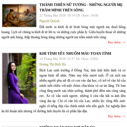
THÁNH THIÊN NỮ TƯỚNG - NHỮNG NGƯỜI MẸ
TRẦM MÌNH TRÊN SÔNG
22 Tháng Bảy 2026
10:14 CH
(Xem: 1418)
Nguyệt Quỳnh
Đất nước ta khởi đi từ hình bóng một người mẹ thuở hồng
hoang. Lịch sử chúng ta khởi đi từ lời ru và những cuộc phân ly. Giữa huyền thoại về những
người anh hùng, thấp thoáng bóng dáng những người mẹ trầm mình trên sông.
Đọc thêm
KHI TÌNH YÊU NHUỐM MÀU TOAN TÍNH
14 Tháng Bảy 2026
12:37 SA
(Xem: 2185)
Hoàng Thị Bích Hà
Bích Lan sinh trưởng ở Đồng Nai, tính tình hiền lành và có
ngoại hình dễ nhìn. Năm nay bốn mươi tuổi. Ở cái tuổi mà
nhiều người phụ nữ đã có con vào đại học, cô trở về căn hộ của
mình mỗi chiều với một chùm chìa khóa và sự im lặng. Từ ban
công tầng mười sáu nhìn xuống, thành phố đêm nào cũng sáng
rực. Xe cộ vẫn xuôi ngược, những ô cửa vẫn hắt ra ánh đèn
vàng ấm áp. Chỉ có căn hộ của Lan, nhiều lúc rộng đến mức
nghe rõ tiếng dép của chính mình trên nền gạch. Sự nghiệp làm
ăn thì thuận tiện nhưng về đường tình duyên thì có phần lận đận.
Đọc thêm