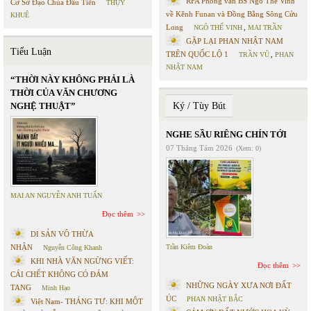
RFA Phỏng vấn BS Ngô Thế Vinh
Cơ Sở Đạo Chúa Đầu Tiên
THỤY
về Kênh Funan và Đồng Bằng Sông Cửu
KHUÊ
Long
NGÔ THẾ VINH
,
MAI TRẦN
GẶP LẠI PHAN NHẬT NAM
Tiểu Luận
TRÊN QUỐC LỘ 1
TRẦN VŨ
,
PHAN
NHẬT NAM
“THỜI NÀY KHÔNG PHẢI LÀ
THỜI CỦA VĂN CHƯƠNG
NGHỆ THUẬT”
Ký / Tùy Bút
NGHE SẦU RIÊNG CHÍN TỚI
07 Tháng Tám 2026
(Xem: 0)
MAI AN NGUYỄN ANH TUẤN
Đọc thêm
DI SẢN VÔ THỪA
NHẬN
Trần Kiêm Đoàn
Nguyễn Công Khanh
KHI NHÀ VĂN NGỪNG VIẾT:
Đọc thêm
CÁI CHẾT KHÔNG CÓ ĐÁM
NHỮNG NGÀY XƯA NƠI ĐẤT
TANG
Minh Hạo
ÚC
PHAN NHẬT BẮC
Việt Nam- THÁNG TƯ: KHI MỘT