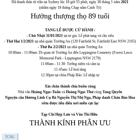
Đã thanh
thản
từ trần tại Sydney lúc 18 giờ 55 phút, ngày 30 tháng 1 năm
2021
(nhằm ngày 18 tháng Chạp năm Canh Tý)
Hưởng thượng thọ 89 tuổi
TANG LỄ ĐƯỢC CỬ HÀNH :
- Chủ Nhật 31/01/2021
tại tư gia: Lễ phát tang và cầu siêu
- Thứ Hai 1/2/2021
tại nhà quàn Trường An (120 Fairfield St, Fairfield East NSW 2165)
- Thứ Ba 2/2/2021
tại nhà quàn Trường An
10:00am - 11:00am: Di quan từ Trường An đến Leppington Cemetery (Forest Lawn
Memorial Park - Leppington NSW 2179)
11:00am - 11:30: Tưởng niệm và cảm tạ
11.45am: Lễ hoả táng
12:30pm tại chùa Pháp Bảo: Lễ nhập tự
Xin chân thành chia buồn cùng
Nhà văn
Hoàng Ngọc-Tuấn
và
Hoàng Ngọc Thư
cùng
Tang Quyến
Nguyện cầu Hương Linh Cụ Bà Nguyễn Thị Nhị Nga, Pháp danh Chân Bảo Hoa
sớm được tiêu diêu nơi miền cực lạc
Tạp Chí Hợp Lưu và Văn Thi Hữu
THÀNH KÍNH PHÂN ƯU
TCHL