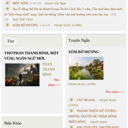
MỘT NĂM
11:05 CH
Huỳnh Liễu Ngạn
Sau lễ động thổ Dự án Kênh Funan Techo Cách đây 2 năm, Cần một tầm nhìn mới:
từ "một công trình" sang "một hệ thống" thủy văn ảnh hưởng trên toàn lưu vực
10:29
CH
NGÔ THẾ VINH
XÓM BỜ MƯƠNG
1:56 CH
PHẠM NGỌC LƯƠNG
Truyện Ngắn
Thơ
XÓM BỜ MƯƠNG
THƠ PHAN THANH BÌNH, MỘT
VÙNG NGÔN NGỮ MỚI.
PHAN
THANH
BÌNH
Đọc
PHẠM NGỌC LƯƠNG
thêm
Đọc thêm
CÁT HOANG
PHẠM NGỌC
LƯƠNG
THÁNH THIÊN NỮ TƯỚNG -
NHỮNG NGƯỜI MẸ TRẦM MÌNH
TRÊN SÔNG
Nguyệt Quỳnh
Biên Khảo
KHI TÌNH YÊU NHUỐM MÀU