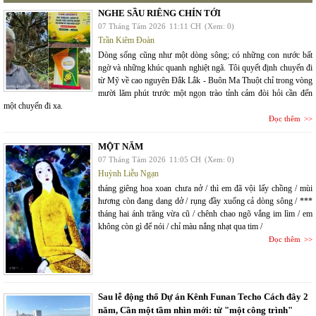
NGHE SẦU RIÊNG CHÍN TỚI
07 Tháng Tám 2026
11:11 CH
(Xem: 0)
Trần Kiêm Đoàn
Dòng sống cũng như một dòng sông; có những con nước bất
ngờ và những khúc quanh nghiệt ngã. Tôi quyết định chuyến đi
từ Mỹ về cao nguyên Đắk Lắk - Buôn Ma Thuột chỉ trong vòng
mười lăm phút trước một ngọn trào tỉnh cảm đòi hỏi cần đến
một chuyến đi xa.
Đọc thêm
MỘT NĂM
07 Tháng Tám 2026
11:05 CH
(Xem: 0)
Huỳnh Liễu Ngạn
tháng giêng hoa xoan chưa nở / thì em đã vội lấy chồng / mùi
hương còn đang dang dở / rụng đầy xuống cả dòng sông / ***
tháng hai ánh trăng vừa cũ / chênh chao ngõ vắng im lìm / em
không còn gì để nói / chỉ màu nắng nhạt qua tim /
Đọc thêm
Sau lễ động thổ Dự án Kênh Funan Techo Cách đây 2
năm, Cần một tầm nhìn mới: từ "một công trình"