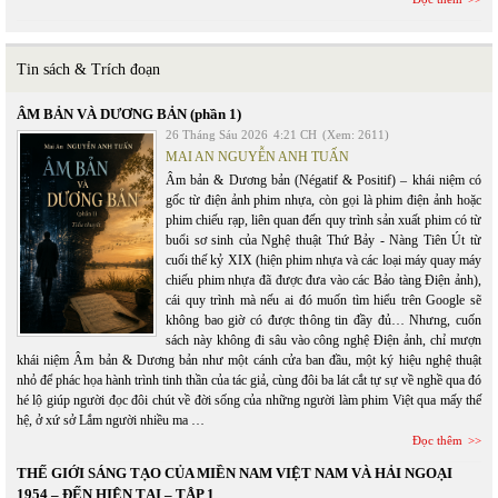
Tin sách & Trích đoạn
ÂM BẢN VÀ DƯƠNG BẢN (phần 1)
26 Tháng Sáu 2026
4:21 CH
(Xem: 2611)
MAI AN NGUYỄN ANH TUẤN
Âm bản & Dương bản (Négatif & Positif) – khái niệm có
gốc từ điện ảnh phim nhựa, còn gọi là phim điện ảnh hoặc
phim chiếu rạp, liên quan đến quy trình sản xuất phim có từ
buổi sơ sinh của Nghệ thuật Thứ Bảy - Nàng Tiên Út từ
cuối thế kỷ XIX (hiện phim nhựa và các loại máy quay máy
chiếu phim nhựa đã được đưa vào các Bảo tàng Điện ảnh),
cái quy trình mà nếu ai đó muốn tìm hiểu trên Google sẽ
không bao giờ có được thông tin đầy đủ… Nhưng, cuốn
sách này không đi sâu vào công nghệ Điện ảnh, chỉ mượn
khái niệm Âm bản & Dương bản như một cánh cửa ban đầu, một ký hiệu nghệ thuật
nhỏ để phác họa hành trình tinh thần của tác giả, cùng đôi ba lát cắt tự sự về nghề qua đó
hé lộ giúp người đọc đôi chút về đời sống của những người làm phim Việt qua mấy thế
hệ, ở xứ sở Lắm người nhiều ma …
Đọc thêm
THẾ GIỚI SÁNG TẠO CỦA MIỀN NAM VIỆT NAM VÀ HẢI NGOẠI
1954 – ĐẾN HIỆN TẠI – TẬP 1