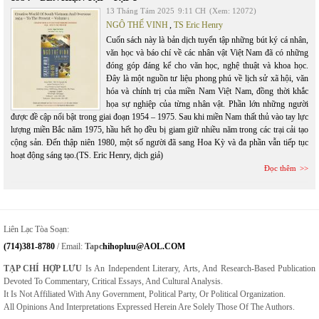
13 Tháng Tám 2025
9:11 CH
(Xem: 12072)
NGÔ THẾ VINH
,
TS Eric Henry
Cuốn sách này là bản dịch tuyển tập những bút ký cá nhân,
văn học và báo chí về các nhân vật Việt Nam đã có những
đóng góp đáng kể cho văn học, nghệ thuật và khoa học.
Đây là một nguồn tư liệu phong phú về lịch sử xã hội, văn
hóa và chính trị của miền Nam Việt Nam, đồng thời khắc
họa sự nghiệp của từng nhân vật. Phần lớn những người
được đề cập nổi bật trong giai đoạn 1954 – 1975. Sau khi miền Nam thất thủ vào tay lực
lượng miền Bắc năm 1975, hầu hết họ đều bị giam giữ nhiều năm trong các trại cải tạo
cộng sản. Đến thập niên 1980, một số người đã sang Hoa Kỳ và đa phần vẫn tiếp tục
hoạt động sáng tạo.(TS. Eric Henry, dịch giả)
Đọc thêm
Liên Lạc Tòa Soạn:
(714)381-8780
/ Email:
Tapc
Hihopluu@AOL.COM
TẠP CHÍ HỢP LƯU
Is An Independent Literary, Arts, And Research-Based Publication
Devoted To Commentary, Critical Essays, And Cultural Analysis.
It Is Not Affiliated With Any Government, Political Party, Or Political Organization.
All Opinions And Interpretations Expressed Herein Are Solely Those Of The Authors.