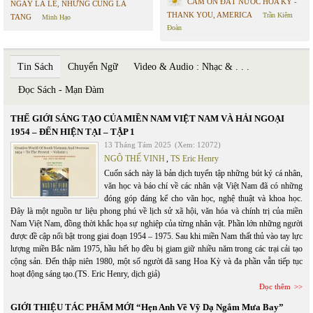
CÁM ƠN ĐẤT NƯỚC HOA KỲ -
NGÀY LÀ LỄ, NHƯNG CŨNG LÀ
THANK YOU, AMERICA
Trần Kiêm
TANG
Minh Hạo
Đoàn
Tin Sách
Chuyển Ngữ
Video & Audio : Nhạc & . . .
Đọc Sách - Mạn Đàm
THẾ GIỚI SÁNG TẠO CỦA MIỀN NAM VIỆT NAM VÀ HẢI NGOẠI
1954 – ĐẾN HIỆN TẠI – TẬP 1
13 Tháng Tám 2025
(Xem: 12072)
NGÔ THẾ VINH
,
TS Eric Henry
Cuốn sách này là bản dịch tuyển tập những bút ký cá nhân,
văn học và báo chí về các nhân vật Việt Nam đã có những
đóng góp đáng kể cho văn học, nghệ thuật và khoa học.
Đây là một nguồn tư liệu phong phú về lịch sử xã hội, văn hóa và chính trị của miền
Nam Việt Nam, đồng thời khắc họa sự nghiệp của từng nhân vật. Phần lớn những người
được đề cập nổi bật trong giai đoạn 1954 – 1975. Sau khi miền Nam thất thủ vào tay lực
lượng miền Bắc năm 1975, hầu hết họ đều bị giam giữ nhiều năm trong các trại cải tạo
cộng sản. Đến thập niên 1980, một số người đã sang Hoa Kỳ và đa phần vẫn tiếp tục
hoạt động sáng tạo.(TS. Eric Henry, dịch giả)
Đọc thêm
GIỚI THIỆU TÁC PHẨM MỚI “Hẹn Anh Về Vỹ Dạ Ngắm Mưa Bay”