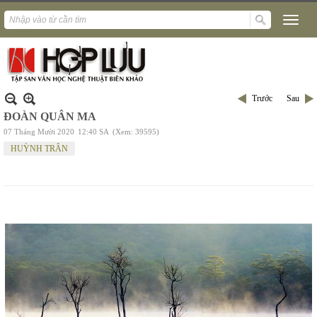
Trước
Sau
ĐOÀN QUÂN MA
07 Tháng Mười 2020
12:40 SA
(Xem: 39595)
HUỲNH TRÂN