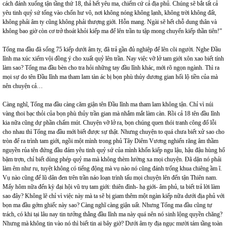
cách đánh xuống tận tầng thứ 18, thả hết yêu ma, chiếm cứ cả địa phủ. Chúng sẽ bắt tất cả
yêu tinh quỷ sứ tống vào chốn hư vô, nơi không nóng không lạnh, không trời không đất,
không phải âm ty cũng không phải thượng giới. Hỗn mang. Ngài sẽ hết chỗ dung thân và
không bao giờ còn cơ trở thoát khỏi kiếp ma để lên trần tu tập mong chuyển kiếp thần tiên!”
Tổng ma đầu đã sống 75 kiếp dưới âm ty, đã trả gần đủ nghiệp để lên cõi người. Nghe Đầu
lĩnh ma xúc xiểm vội đồng ý cho xuất quỷ lên trần. Nay việc vỡ lở tam giới xôn xao biết tính
làm sao? Tổng ma đầu bèn cho tra hỏi những tay đầu lĩnh khác, mới rõ ngọn ngành. Thì ra
mọi sự do tên Đầu lĩnh ma tham lam tàn ác bị bọn phù thủy dương gian hối lộ tiền của mà
nên chuyện cả…
Càng nghĩ, Tổng ma đầu càng căm giận tên Đầu lĩnh ma tham lam không tận. Chỉ vì núi
vàng thoi bạc thỏi của bọn phù thủy trần gian mà nhắm mắt làm càn. Rồi cả 18 tên đầu lĩnh
kia nữa cũng dự phần chấm mút. Chuyện vỡ lở ra, bọn chúng quen thói tranh công đổ lỗi
cho nhau thì Tổng ma đầu mới biết được sự thật. Nhưng chuyện to quá chưa biết xử sao cho
tròn để ra trình tam giới, ngồi một mình trong phủ Tây Diêm Vương nghiến răng âm thầm
nguyền rủa tên đứng đầu đám yêu tinh quỷ sứ của mình khốn kiếp ngu lậu, hậu đậu hùng hổ
bặm trợn, chỉ biết dùng phép quỷ ma mà không thèm lường xa mọi chuyện. Đã dặn nó phải
làm êm như ru, tuyệt không có tiếng động mà vụ nào nó cũng đánh trống khua chiêng ầm ĩ.
Vụ nào cũng để lũ dân đen trên trần náo loạn trình tấu mọi chuyện lên đến tận Thiên nam.
Mấy hôm nữa đến kỳ đại hội vũ trụ tam giới: thiên đình- hạ giới- âm phủ, ta biết trả lời làm
sao đây? Không lẽ chỉ vì việc này mà ta sẽ bị giam thêm một ngàn kiếp nữa dưới địa phủ với
bọn ma đầu gớm ghiếc này sao? Càng nghĩ càng giận uất. Nhưng Tổng ma đầu cũng tự
trách, có khi tại lâu nay tin tưởng thằng đầu lĩnh ma này quá nên nó sinh lộng quyền chăng?
Nhưng mà không tin vào nó thì biết tin ai bây giờ? Dưới âm ty địa ngục mười tám tầng toàn