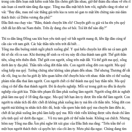
trong cơn điên loạn mất kiểm soát bắn lộn chém giết lẫn nhau, giờ thê thảm dìu nhau về rền rĩ
náo loạn cả mười tám tầng địa ngục. Tổng ma đầu mặt bệch hơn vôi, nghiến răng rít như xé
vải: “Bay đâu, mau mổ xác thằng già trên kia ra xem nó gan to mật lớn chừng nào mà dám
thách thức cả Diêm vương địa phủ!”
Đầu lĩnh ma chạy vào: “Bẩm, thành chuyện lớn rồi! Chuyện giết cụ già và ba tên yêu quỷ
chết đã lọt đến tai Nam thiên. Trên ấy đang cho sớ hỏi. Trả lời thế nào đây?”
Thì ra dân làng Đồng sau khi bọn yêu tinh quỷ sứ bắt người mang đi, liền lập đàn cúng tế
cẩn cáo với tam giới. Các bậc thần tiên trên trời đã biết…
Tổng ma đầu buông mình ngồi phịch xuống ghế. Y quá hiểu chuyện lọt đến tai cả tam giới
thì sẽ rắc rối ra sao. Khi thượng đế sinh ra vũ trụ này đã chia thành tam giới: Thế giới thần
tiên, sống trên thiên đình. Thế giới con người, sống trên mặt đất. Và thế giới ma quỷ, sống
dưới âm ty địa phủ. Thần tiên sống đời thần tiên. Con người sống đời con người. Ma quỷ
sống kiếp ma quỷ. Tưởng chừng như không xâm phạm đến nhau. Thế nhưng Thượng đế rất
rắc rối, ông ta cho ba giới ấy liên quan kiềm chế chuyển hóa với nhau: thần tiên có thể xuống
phàm trần đầu thai làm người. Con người chết có thể thành ma quỷ hay thần tiên. Ma quỷ
cũng có thể đầu thai thành người. Đó là duyên nghiệp. Mỗi sự trong giới nọ đều là duyên
nghiệp của giới kia. Thần tiên phạm lỗi lầm phải xuống làm người. Người sống đời ác nghiệt
phải làm ma quỷ ở 18 tầng địa ngục. Ma quỷ hết hạn âm ty được lên trần thế làm người. Con
người tu nhân tích đủ đức chết đi không phải xuống âm ty mà lên cõi thần tiên. Sống đời con
người mà không tu nhân tích đức đủ, hoặc vẫn quen bản tính quỷ ma chuyên làm điều ác,
chết đi lại phải xuống âm phủ làm kiếp quỷ ma. Rồi vĩnh viễn không được siêu thoát chỉ làm
yêu tinh quỷ sứ dưới địa ngục… Vũ trụ tam giới cứ thế tuần hoàn. Không sai chệch. Nhưng
hôm nay Tổng ma đầu Âm phủ nghe lời xúi giục của Đầu lĩnh ma rằng: “Trên trần thế có
một bọn người thách thức cả quyền lực của cõi âm ty. Mưu phá địa ngục. Chúng đang tìm