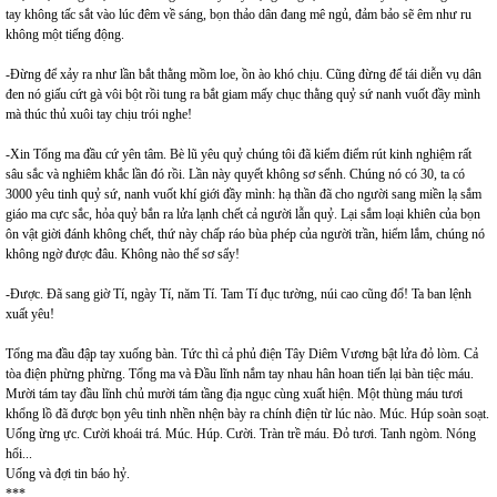
tay không tấc sắt vào lúc đêm về sáng, bọn thảo dân đang mê ngủ, đảm bảo sẽ êm như ru
không một tiếng động.
-Đừng để xảy ra như lần bắt thằng mồm loe, ồn ào khó chịu. Cũng đừng để tái diễn vụ dân
đen nó giấu cứt gà vôi bột rồi tung ra bắt giam mấy chục thằng quỷ sứ nanh vuốt đầy mình
mà thúc thủ xuôi tay chịu trói nghe!
-Xin Tổng ma đầu cứ yên tâm. Bè lũ yêu quỷ chúng tôi đã kiểm điểm rút kinh nghiệm rất
sâu sắc và nghiêm khắc lần đó rồi. Lần này quyết không sơ sểnh. Chúng nó có 30, ta có
3000 yêu tinh quỷ sứ, nanh vuốt khí giới đầy mình: hạ thần đã cho người sang miền lạ sắm
giáo ma cực sắc, hỏa quỷ bắn ra lửa lạnh chết cả người lẫn quỷ. Lại sắm loại khiên của bọn
ôn vật giời đánh không chết, thứ này chấp ráo bùa phép của người trần, hiểm lắm, chúng nó
không ngờ được đâu. Không nào thể sơ sẩy!
-Được. Đã sang giờ Tí, ngày Tí, năm Tí. Tam Tí đục tường, núi cao cũng đổ! Ta ban lệnh
xuất yêu!
Tổng ma đầu đập tay xuống bàn. Tức thì cả phủ điện Tây Diêm Vương bật lửa đỏ lòm. Cả
tòa điện phừng phừng. Tổng ma và Đầu lĩnh nắm tay nhau hân hoan tiến lại bàn tiệc máu.
Mười tám tay đầu lĩnh chủ mười tám tầng địa ngục cùng xuất hiện. Một thùng máu tươi
khổng lồ đã được bọn yêu tinh nhền nhện bày ra chính điện từ lúc nào. Múc. Húp soàn soạt.
Uống ừng ực. Cười khoái trá. Múc. Húp. Cười. Tràn trề máu. Đỏ tươi. Tanh ngòm. Nóng
hổi...
Uống và đợi tin báo hỷ.
***