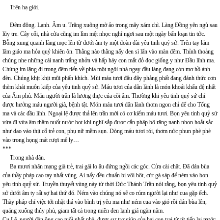
Trên hạ giới.
Đêm đông. Lạnh. Âm u. Trăng xuông mờ ảo trong mây xám chì. Làng Đồng yên ngủ sau
lũy tre. Cây cối, nhà cửa cũng im lìm mệt nhọc nghỉ ngơi sau một ngày bấn loạn tin tức.
Bỗng xung quanh làng mọc lên từ dưới âm ty một đoàn dài yêu tinh quỷ sứ. Trên tay lăm
lăm giáo ma hỏa quỷ khiên ôn. Thằng nào thằng nấy đen sì lẩn vào màn đêm. Thỉnh thoảng
chúng nhe những cái nanh trắng nhởn và hấp háy con mắt đỏ đọc giống y như Đầu lĩnh ma.
Chúng im lặng đi trong đêm tiến về phía một ngôi nhà ngay đầu làng đang còn mơ hồ ánh
đèn. Chúng khịt khịt mũi phấn khích. Mùi máu tươi đâu đây phảng phất đang đánh thức cơn
thèm khát muôn kiếp của yêu tinh quỷ sứ. Máu tươi của dân lành là món khoái khẩu đệ nhất
của Âm phủ. Máu người trần là lương thực của cõi âm. Thường khi yêu tinh quỷ sứ chỉ
được hưởng máu người già, bệnh tật. Món máu tươi dân lành thơm ngon chỉ để cho Tổng
ma và các đầu lĩnh. Ngoại lệ được thả lên trần mới có cơ kiếm máu tươi. Bọn yêu tinh quỷ sứ
vừa đi vừa âm thầm nuốt nước bọt khi nghĩ sắp được cắn phập bộ răng nanh nhọn hoắt sắc
như dao vào thịt cổ trẻ con, phụ nữ mềm sụn. Dòng máu tươi rói, thơm nức phun phè phè
vào trong họng mát rượi mê ly…
***
Trong nhà dân.
Ba mươi nhân mạng già trẻ, trai gái lo âu đứng ngồi các góc. Cửa cài chặt. Đã dán bùa
của thầy pháp cao tay nhất vùng. Ai nấy đều chuẩn bị vôi bột, cứt gà sáp để ném vào bọn
yêu tinh quỷ sứ. Truyền thuyết vùng này từ thời Đức Thánh Trần nói rằng, bọn yêu tinh quỷ
sứ dưới âm ty rất sợ hai thứ đó. Ném vào chúng nó sẽ co rúm người lại như cua gặp ếch.
Thày pháp chỉ việc tới nhặt thả vào bình trị yêu ma như ném cua vào giỏ rồi dán bùa lên,
quăng xuống thủy phủ, giam tất cả trong miền đen lạnh giá ngàn năm.
Cụ Lê, người đàn ông cao tuổi nhất nhà, được sự trợ giúp của hai con trai từ từ tiến lại trước