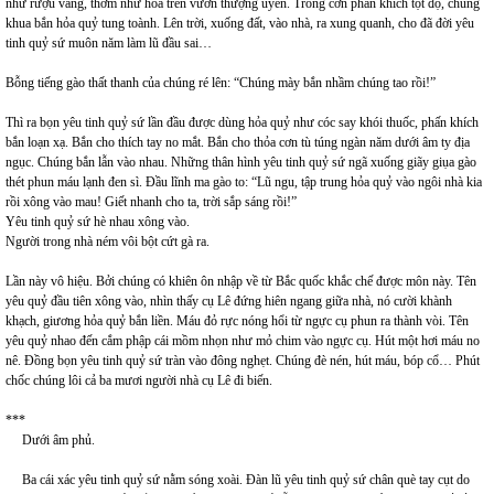
như rượu vang, thơm như hoa trên vườn thượng uyển. Trong cơn phấn khích tột độ, chúng
khua bắn hỏa quỷ tung toành. Lên trời, xuống đất, vào nhà, ra xung quanh, cho đã đời yêu
tinh quỷ sứ muôn năm làm lũ đầu sai…
Bỗng tiếng gào thất thanh của chúng ré lên: “Chúng mày bắn nhầm chúng tao rồi!”
Thì ra bọn yêu tinh quỷ sứ lần đầu được dùng hỏa quỷ như cóc say khói thuốc, phấn khích
bắn loạn xạ. Bắn cho thích tay no mắt. Bắn cho thỏa cơn tù túng ngàn năm dưới âm ty địa
ngục. Chúng bắn lẫn vào nhau. Những thân hình yêu tinh quỷ sứ ngã xuống giãy giụa gào
thét phun máu lạnh đen sì. Đầu lĩnh ma gào to: “Lũ ngu, tập trung hỏa quỷ vào ngôi nhà kia
rồi xông vào mau! Giết nhanh cho ta, trời sắp sáng rồi!”
Yêu tinh quỷ sứ hè nhau xông vào.
Người trong nhà ném vôi bột cứt gà ra.
Lần này vô hiệu. Bởi chúng có khiên ôn nhập về từ Bắc quốc khắc chế được môn này. Tên
yêu quỷ đầu tiên xông vào, nhìn thấy cụ Lê đứng hiên ngang giữa nhà, nó cười khành
khạch, giương hỏa quỷ bắn liền. Máu đỏ rực nóng hổi từ ngực cụ phun ra thành vòi. Tên
yêu quỷ nhao đến cắm phập cái mồm nhọn như mỏ chim vào ngực cụ. Hút một hơi máu no
nê. Đồng bọn yêu tinh quỷ sứ tràn vào đông nghẹt. Chúng đè nén, hút máu, bóp cổ… Phút
chốc chúng lôi cả ba mươi người nhà cụ Lê đi biến.
***
Dưới âm phủ.
Ba cái xác yêu tinh quỷ sứ nằm sóng xoài. Đàn lũ yêu tinh quỷ sứ chân què tay cụt do