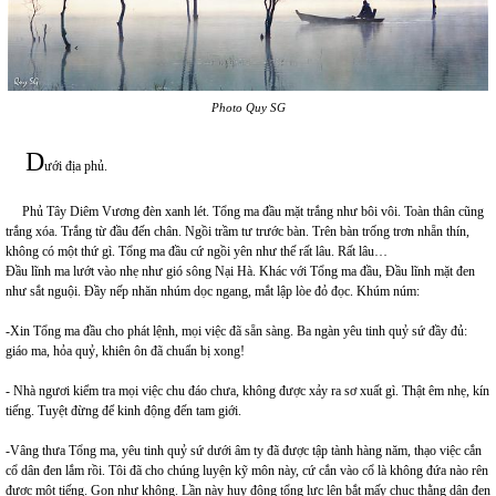
Photo Quy SG
D
ưới địa phủ.
Phủ Tây Diêm Vương đèn xanh lét. Tổng ma đầu mặt trắng như bôi vôi. Toàn thân cũng
trắng xóa. Trắng từ đầu đến chân. Ngồi trầm tư trước bàn. Trên bàn trống trơn nhẵn thín,
không có một thứ gì. Tổng ma đầu cứ ngồi yên như thế rất lâu. Rất lâu…
Đầu lĩnh ma lướt vào nhẹ như gió sông Nại Hà. Khác với Tổng ma đầu, Đầu lĩnh mặt đen
như sắt nguội. Đầy nếp nhăn nhúm dọc ngang, mắt lập lòe đỏ đọc. Khúm núm:
-Xin Tổng ma đầu cho phát lệnh, mọi việc đã sẵn sàng. Ba ngàn yêu tinh quỷ sứ đầy đủ:
giáo ma, hỏa quỷ, khiên ôn đã chuẩn bị xong!
- Nhà ngươi kiểm tra mọi việc chu đáo chưa, không được xảy ra sơ xuất gì. Thật êm nhẹ, kín
tiếng. Tuyệt đừng để kinh động đến tam giới.
-Vâng thưa Tổng ma, yêu tinh quỷ sứ dưới âm ty đã được tập tành hàng năm, thạo việc cắn
cổ dân đen lắm rồi. Tôi đã cho chúng luyện kỹ môn này, cứ cắn vào cổ là không đứa nào rên
được một tiếng. Gọn như không. Lần này huy động tổng lực lên bắt mấy chục thằng dân đen