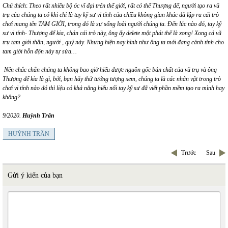
Chú thích
:
Theo rất nhiều bộ óc vĩ đại trên thế giới, rất có thể Thượng đế, người tạo ra vũ
trụ của chúng ta có khi chỉ là tay kỹ sư vi tính của chiều không gian khác đã lập ra cái trò
chơi mang tên TAM GIỚI, trong đó là sự sống loài người chúng ta. Đến lúc nào đó, tay kỹ
sư vi tính- Thượng đế kia, chán cái trò này, ông ấy delete một phát thế là xong! Xong cả vũ
trụ tam giới thần, người , quỷ này. Nhưng hiện nay hình như ông ta mới đang cảnh tỉnh cho
tam giới hỗn độn này tự sửa…
Nên chắc chắn chúng ta không bao giờ hiểu được nguồn gốc bản chất của vũ trụ và ông
Thượng đế kia là gì, bởi, bạn hãy thử tưởng tượng xem, chúng ta là các nhân vật trong trò
chơi vi tính nào đó thì liệu có khả năng hiểu nổi tay kỹ sư đã viết phần mềm tạo ra mình hay
không?
9/2020.
Huỳnh Trân
HUỲNH TRÂN
Trước
Sau
Gửi ý kiến của bạn