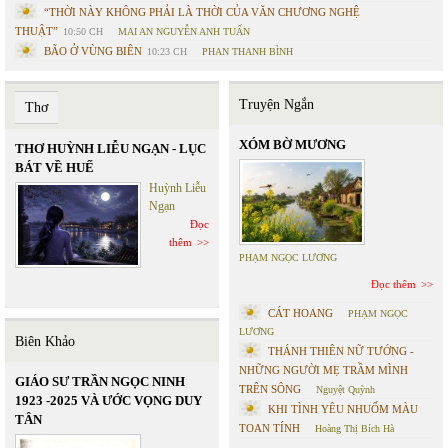
“THỜI NÀY KHÔNG PHẢI LÀ THỜI CỦA VĂN CHƯƠNG NGHỆ
THUẬT”
10:50 CH
MAI AN NGUYỄN ANH TUẤN
BÃO Ở VÙNG BIÊN
10:23 CH
PHAN THANH BÌNH
Truyện Ngắn
Thơ
XÓM BỜ MƯƠNG
THƠ HUỲNH LIỄU NGẠN - LỤC
BÁT VỀ HUẾ
Huỳnh Liễu
Ngạn
Đọc
thêm
PHẠM NGỌC LƯƠNG
Đọc thêm
CÁT HOANG
PHẠM NGỌC
LƯƠNG
Biên Khảo
THÁNH THIÊN NỮ TƯỚNG -
NHỮNG NGƯỜI MẸ TRẦM MÌNH
GIÁO SƯ TRẦN NGỌC NINH
TRÊN SÔNG
Nguyệt Quỳnh
1923 -2025 VÀ ƯỚC VỌNG DUY
KHI TÌNH YÊU NHUỐM MÀU
TÂN
TOAN TÍNH
Hoàng Thị Bích Hà