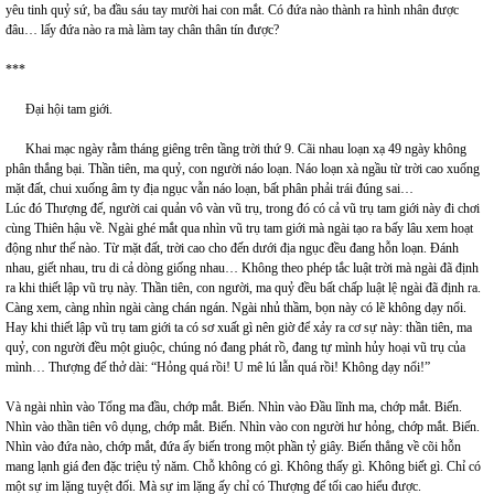
yêu tinh quỷ sứ, ba đầu sáu tay mười hai con mắt. Có đứa nào thành ra hình nhân được
đâu… lấy đứa nào ra mà làm tay chân thân tín được?
***
Đại hội tam giới.
Khai mạc ngày rằm tháng giêng trên tầng trời thứ 9. Cãi nhau loạn xạ 49 ngày không
phân thắng bại. Thần tiên, ma quỷ, con người náo loạn. Náo loạn xà ngầu từ trời cao xuống
mặt đất, chui xuống âm ty địa ngục vẫn náo loạn, bất phân phải trái đúng sai…
Lúc đó Thượng đế, người cai quản vô vàn vũ trụ, trong đó có cả vũ trụ tam giới này đi chơi
cùng Thiên hậu về. Ngài ghé mắt qua nhìn vũ trụ tam giới mà ngài tạo ra bấy lâu xem hoạt
động như thế nào. Từ mặt đất, trời cao cho đến dưới địa ngục đều đang hỗn loạn. Đánh
nhau, giết nhau, tru di cả dòng giống nhau… Không theo phép tắc luật trời mà ngài đã định
ra khi thiết lập vũ trụ này. Thần tiên, con người, ma quỷ đều bất chấp luật lệ ngài đã định ra.
Càng xem, càng nhìn ngài càng chán ngán. Ngài nhủ thầm, bọn này có lẽ không dạy nổi.
Hay khi thiết lập vũ trụ tam giới ta có sơ xuất gì nên giờ để xảy ra cơ sự này: thần tiên, ma
quỷ, con người đều một giuộc, chúng nó đang phát rồ, đang tự mình hủy hoại vũ trụ của
mình… Thượng đế thở dài: “Hỏng quá rồi! U mê lú lẫn quá rồi! Không dạy nổi!”
Và ngài nhìn vào Tổng ma đầu, chớp mắt. Biến. Nhìn vào Đầu lĩnh ma, chớp mắt. Biến.
Nhìn vào thần tiên vô dụng, chớp mắt. Biến. Nhìn vào con người hư hỏng, chớp mắt. Biến.
Nhìn vào đứa nào, chớp mắt, đứa ấy biến trong một phần tỷ giây. Biến thẳng về cõi hỗn
mang lạnh giá đen đặc triệu tỷ năm. Chỗ không có gì. Không thấy gì. Không biết gì. Chỉ có
một sự im lặng tuyệt đối. Mà sự im lặng ấy chỉ có Thượng đế tối cao hiểu được.