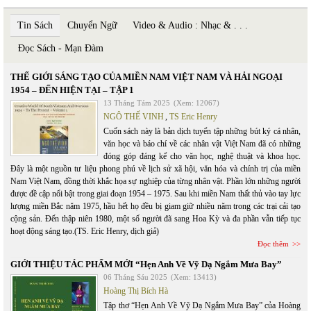
Tin Sách
Chuyển Ngữ
Video & Audio : Nhạc & . . .
Đọc Sách - Mạn Đàm
THẾ GIỚI SÁNG TẠO CỦA MIỀN NAM VIỆT NAM VÀ HẢI NGOẠI
1954 – ĐẾN HIỆN TẠI – TẬP 1
13 Tháng Tám 2025
(Xem: 12067)
NGÔ THẾ VINH
,
TS Eric Henry
Cuốn sách này là bản dịch tuyển tập những bút ký cá nhân,
văn học và báo chí về các nhân vật Việt Nam đã có những
đóng góp đáng kể cho văn học, nghệ thuật và khoa học.
Đây là một nguồn tư liệu phong phú về lịch sử xã hội, văn hóa và chính trị của miền
Nam Việt Nam, đồng thời khắc họa sự nghiệp của từng nhân vật. Phần lớn những người
được đề cập nổi bật trong giai đoạn 1954 – 1975. Sau khi miền Nam thất thủ vào tay lực
lượng miền Bắc năm 1975, hầu hết họ đều bị giam giữ nhiều năm trong các trại cải tạo
cộng sản. Đến thập niên 1980, một số người đã sang Hoa Kỳ và đa phần vẫn tiếp tục
hoạt động sáng tạo.(TS. Eric Henry, dịch giả)
Đọc thêm
GIỚI THIỆU TÁC PHẨM MỚI “Hẹn Anh Về Vỹ Dạ Ngắm Mưa Bay”
06 Tháng Sáu 2025
(Xem: 13413)
Hoàng Thị Bích Hà
Tập thơ “Hẹn Anh Về Vỹ Dạ Ngắm Mưa Bay” của Hoàng