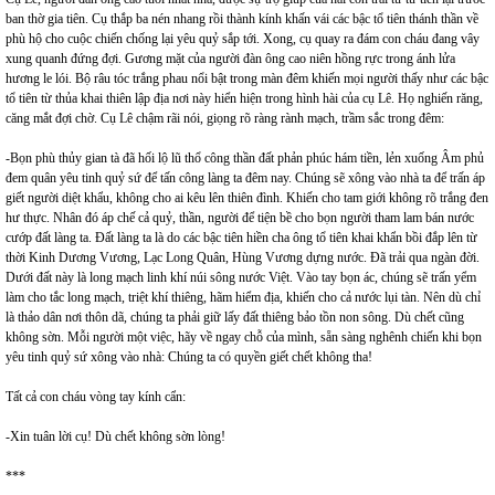
ban thờ gia tiên. Cụ thắp ba nén nhang rồi thành kính khấn vái các bậc tổ tiên thánh thần về
phù hộ cho cuộc chiến chống lại yêu quỷ sắp tới. Xong, cụ quay ra đám con cháu đang vây
xung quanh đứng đợi. Gương mặt của người đàn ông cao niên hồng rực trong ánh lửa
hương le lói. Bộ râu tóc trắng phau nổi bật trong màn đêm khiến mọi người thấy như các bậc
tổ tiên từ thủa khai thiên lập địa nơi này hiển hiện trong hình hài của cụ Lê. Họ nghiến răng,
căng mắt đợi chờ. Cụ Lê chậm rãi nói, giọng rõ ràng rành mạch, trầm sắc trong đêm:
-Bọn phù thủy gian tà đã hối lộ lũ thổ công thần đất phản phúc hám tiền, lẻn xuống Âm phủ
đem quân yêu tinh quỷ sứ để tấn công làng ta đêm nay. Chúng sẽ xông vào nhà ta để trấn áp
giết người diệt khẩu, không cho ai kêu lên thiên đình. Khiến cho tam giới không rõ trắng đen
hư thực. Nhân đó áp chế cả quỷ, thần, người để tiện bề cho bọn người tham lam bán nước
cướp đất làng ta. Đất làng ta là do các bậc tiên hiền cha ông tổ tiên khai khẩn bồi đắp lên từ
thời Kinh Dương Vương, Lạc Long Quân, Hùng Vương dựng nước. Đã trải qua ngàn đời.
Dưới đất này là long mạch linh khí núi sông nước Việt. Vào tay bọn ác, chúng sẽ trấn yểm
làm cho tắc long mạch, triệt khí thiêng, hãm hiểm địa, khiến cho cả nước lụi tàn. Nên dù chỉ
là thảo dân nơi thôn dã, chúng ta phải giữ lấy đất thiêng bảo tồn non sông. Dù chết cũng
không sờn. Mỗi người một việc, hãy về ngay chỗ của mình, sẵn sàng nghênh chiến khi bọn
yêu tinh quỷ sứ xông vào nhà: Chúng ta có quyền giết chết không tha!
Tất cả con cháu vòng tay kính cẩn:
-Xin tuân lời cụ! Dù chết không sờn lòng!
***