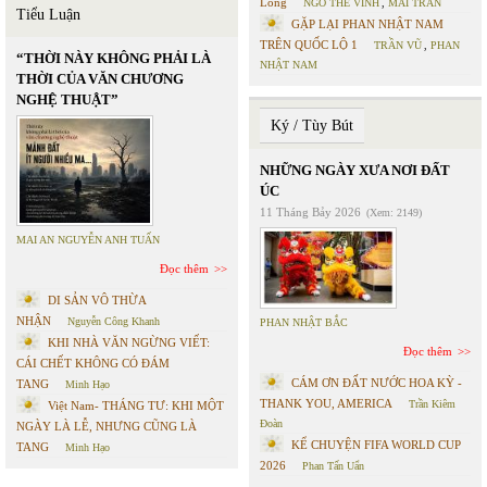
Long
NGÔ THẾ VINH
,
MAI TRẦN
Tiểu Luận
GẶP LẠI PHAN NHẬT NAM
TRÊN QUỐC LỘ 1
TRẦN VŨ
,
PHAN
“THỜI NÀY KHÔNG PHẢI LÀ
NHẬT NAM
THỜI CỦA VĂN CHƯƠNG
NGHỆ THUẬT”
Ký / Tùy Bút
NHỮNG NGÀY XƯA NƠI ĐẤT
ÚC
11 Tháng Bảy 2026
(Xem: 2149)
MAI AN NGUYỄN ANH TUẤN
Đọc thêm
DI SẢN VÔ THỪA
NHẬN
Nguyễn Công Khanh
PHAN NHẬT BẮC
KHI NHÀ VĂN NGỪNG VIẾT:
Đọc thêm
CÁI CHẾT KHÔNG CÓ ĐÁM
CÁM ƠN ĐẤT NƯỚC HOA KỲ -
TANG
Minh Hạo
THANK YOU, AMERICA
Trần Kiêm
Việt Nam- THÁNG TƯ: KHI MỘT
Đoàn
NGÀY LÀ LỄ, NHƯNG CŨNG LÀ
KỂ CHUYỆN FIFA WORLD CUP
TANG
Minh Hạo
2026
Phan Tấn Uẩn