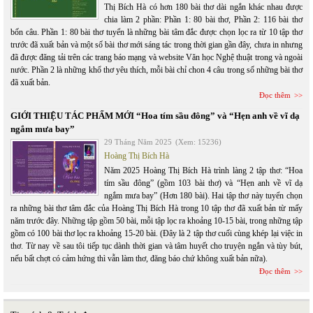
Thị Bích Hà có hơn 180 bài thơ dài ngắn khác nhau được
chia làm 2 phần: Phần 1: 80 bài thơ, Phần 2: 116 bài thơ
bốn câu. Phần 1: 80 bài thơ tuyển là những bài tâm đắc được chọn lọc ra từ 10 tập thơ
trước đã xuất bản và một số bài thơ mới sáng tác trong thời gian gần đây, chưa in nhưng
đã được đăng tải trên các trang báo mạng và website Văn học Nghệ thuật trong và ngoài
nước. Phần 2 là những khổ thơ yêu thích, mỗi bài chỉ chon 4 câu trong số những bài thơ
đã xuất bản.
Đọc thêm
GIỚI THIỆU TÁC PHẨM MỚI “Hoa tím sầu đông” và “Hẹn anh về vĩ dạ
ngắm mưa bay”
29 Tháng Năm 2025
(Xem: 15236)
Hoàng Thị Bích Hà
Năm 2025 Hoàng Thị Bích Hà trình làng 2 tập thơ: “Hoa
tím sầu đông” (gồm 103 bài thơ) và “Hẹn anh về vĩ dạ
ngắm mưa bay” (Hơn 180 bài). Hai tập thơ này tuyển chọn
ra những bài thơ tâm đắc của Hoàng Thị Bích Hà trong 10 tập thơ đã xuất bản từ mấy
năm trước đây. Những tập gồm 50 bài, mỗi tập lọc ra khoảng 10-15 bài, trong những tập
gồm có 100 bài thơ lọc ra khoảng 15-20 bài. (Đây là 2 tập thơ cuối cùng khép lại việc in
thơ. Từ nay về sau tôi tiếp tục dành thời gian và tâm huyết cho truyện ngắn và tùy bút,
nếu bất chợt có cảm hứng thì vẫn làm thơ, đăng báo chứ không xuất bản nữa).
Đọc thêm