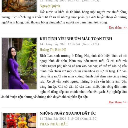
22 Tháng Bảy 2026
10:14 CH
(Xem: 1403)
Nguyệt Quỳnh
Đất nước ta khởi đi từ hình bóng một người mẹ thuở hồng
hoang. Lịch sử chúng ta khởi đi từ lời ru và những cuộc phân ly. Giữa huyền thoại về những
người anh hùng, thấp thoáng bóng dáng những người mẹ trầm mình trên sông.
Đọc thêm
KHI TÌNH YÊU NHUỐM MÀU TOAN TÍNH
14 Tháng Bảy 2026
12:37 SA
(Xem: 2171)
Hoàng Thị Bích Hà
Bích Lan sinh trưởng ở Đồng Nai, tính tình hiền lành và có
ngoại hình dễ nhìn. Năm nay bốn mươi tuổi. Ở cái tuổi mà
nhiều người phụ nữ đã có con vào đại học, cô trở về căn hộ của
mình mỗi chiều với một chùm chìa khóa và sự im lặng. Từ ban
công tầng mười sáu nhìn xuống, thành phố đêm nào cũng sáng
rực. Xe cộ vẫn xuôi ngược, những ô cửa vẫn hắt ra ánh đèn
vàng ấm áp. Chỉ có căn hộ của Lan, nhiều lúc rộng đến mức
nghe rõ tiếng dép của chính mình trên nền gạch. Sự nghiệp làm
ăn thì thuận tiện nhưng về đường tình duyên thì có phần lận đận.
Đọc thêm
NHỮNG NGÀY XƯA NƠI ĐẤT ÚC
11 Tháng Bảy 2026
5:19 CH
(Xem: 2150)
PHAN NHẬT BẮC