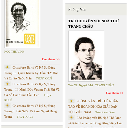
Phỏng Vấn
TRÒ CHUYỆN VỚI NHÀ THƠ
TRANG CHÂU
NGÔ THẾ VINH
Đọc thêm
Cristoforo Borri Và Ký Sự Đàng
Trong Iii. Quan Khám Lý Trần Đức Hòa
Và Cơ Sở Nước Mặn
THỤY KHUÊ
Cristoforo Borri Và Ký Sự Đàng
Trần Thị Nguyệt Mai
,
TRANG CHÂU
Trong - II. Minh Đức Vương Thái Phi Và
Đọc thêm
Cơ Sở Đạo Chúa Đầu Tiên
THỤY
KHUÊ
PHỎNG VẤN TRÍ TUỆ NHÂN
Cristoforo Borri Và Ký Sự Đàng
TẠO VỀ HÒA HỢP HÒA GIẢI DÂN
Trong I. Đất Nước Và Con Người Đàng
TỘC VIỆT NAM
Trần Kiêm Đoàn
Trong
THỤY KHUÊ
RFA Phỏng vấn BS Ngô Thế Vinh
về Kênh Funan và Đồng Bằng Sông Cửu