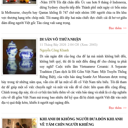
-Năm 1978 Tôi đặt chân đến Úc sau hơn 9 tháng ở Indonesia,
dừng Sydney chuyển tiếp đến Thành phố một ngày có bốn mùa
là Melbourne, chuyến bay Qantas khổng lồ 747 chở một nhóm 100 người chia ra lên khu
vực thượng hạng trên chóp mũi. Tôi mang đôi dép hai màu chiếc đực chiếc cái đi bơ vơ giữa
đám đông người Việt gốc Tàu cùng vali sang trọng.
Đọc thêm
DI SẢN VÔ THỪA NHẬN
11 Tháng Bảy 2026
2:04 CH
(Xem: 2045)
Nguyễn Công Khanh
Di sản ngàn đời của ông cha để lại mà mình không biết đến,
không biết quý, thì đó là một điều đáng để cho chúng ta phải
suy nghĩ! Cuộc triển lãm Vietnamese Ceramic: A Separate
Tradition (Tạm dịch là Đồ Gốm Việt Nam: Một Truyền Thống
Riêng Biệt), của viện bảo tàng Seattle Art Museum được trưng
bày trong từ những năm qua, vẫn còn để lại một số đồ cổ Việt Nam tiêu biểu. Tôi đã tham
dự để giúp một số việc chuyển ngữ và một vài vấn đề tổ chức liên quan đến cộng đồng.
Chính trong dịp này, tôi có cơ hội tìm hiểu thêm về các viện bảo tàng và nhất là có dịp nghiên
cứu về đồ gốm Việt Nam mà trong bao nhiêu thế kỷ qua đã bị chính người Việt đặt vào một
địa vị quá thấp kém, khiến ít người ngó ngàng đến.
Đọc thêm
KHI ANH ĐI KHÔNG NGƯỜI ĐƯA ĐÓN KHI ANH
VỀ TÁM CHÍN NGƯỜI KHIÊNG