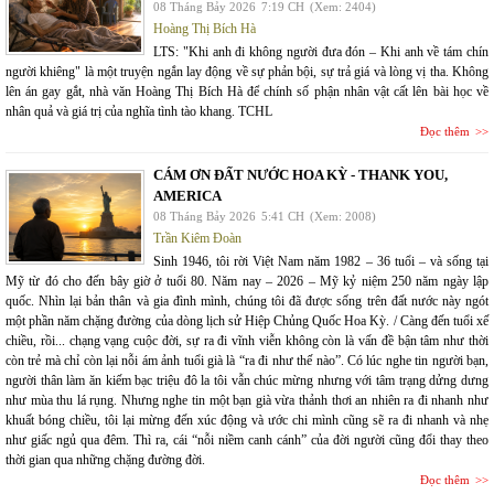
08 Tháng Bảy 2026
7:19 CH
(Xem: 2404)
Hoàng Thị Bích Hà
LTS: "Khi anh đi không người đưa đón – Khi anh về tám chín
người khiêng" là một truyện ngắn lay động về sự phản bội, sự trả giá và lòng vị tha. Không
lên án gay gắt, nhà văn Hoàng Thị Bích Hà để chính số phận nhân vật cất lên bài học về
nhân quả và giá trị của nghĩa tình tào khang. TCHL
Đọc thêm
CÁM ƠN ĐẤT NƯỚC HOA KỲ - THANK YOU,
AMERICA
08 Tháng Bảy 2026
5:41 CH
(Xem: 2008)
Trần Kiêm Đoàn
Sinh 1946, tôi rời Việt Nam năm 1982 – 36 tuổi – và sống tại
Mỹ từ đó cho đến bây giờ ở tuổi 80. Năm nay – 2026 – Mỹ kỷ niệm 250 năm ngày lập
quốc. Nhìn lại bản thân và gia đình mình, chúng tôi đã được sống trên đất nước này ngót
một phần năm chặng đường của dòng lịch sử Hiệp Chủng Quốc Hoa Kỳ. / Càng đến tuổi xế
chiều, rồi... chạng vạng cuộc đời, sự ra đi vĩnh viễn không còn là vấn đề bận tâm như thời
còn trẻ mà chỉ còn lại nỗi ám ảnh tuổi già là “ra đi như thế nào”. Có lúc nghe tin người bạn,
người thân làm ăn kiếm bạc triệu đô la tôi vẫn chúc mừng nhưng với tâm trạng dửng dưng
như mùa thu lá rụng. Nhưng nghe tin một bạn già vừa thảnh thơi an nhiên ra đi nhanh như
khuất bóng chiều, tôi lại mừng đến xúc động và ước chi mình cũng sẽ ra đi nhanh và nhẹ
như giấc ngủ qua đêm. Thì ra, cái “nỗi niềm canh cánh” của đời người cũng đổi thay theo
thời gian qua những chặng đường đời.
Đọc thêm