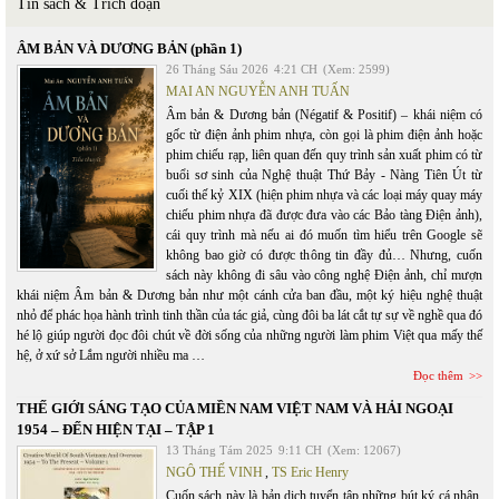
Tin sách & Trích đoạn
ÂM BẢN VÀ DƯƠNG BẢN (phần 1)
26 Tháng Sáu 2026
4:21 CH
(Xem: 2599)
MAI AN NGUYỄN ANH TUẤN
Âm bản & Dương bản (Négatif & Positif) – khái niệm có
gốc từ điện ảnh phim nhựa, còn gọi là phim điện ảnh hoặc
phim chiếu rạp, liên quan đến quy trình sản xuất phim có từ
buổi sơ sinh của Nghệ thuật Thứ Bảy - Nàng Tiên Út từ
cuối thế kỷ XIX (hiện phim nhựa và các loại máy quay máy
chiếu phim nhựa đã được đưa vào các Bảo tàng Điện ảnh),
cái quy trình mà nếu ai đó muốn tìm hiểu trên Google sẽ
không bao giờ có được thông tin đầy đủ… Nhưng, cuốn
sách này không đi sâu vào công nghệ Điện ảnh, chỉ mượn
khái niệm Âm bản & Dương bản như một cánh cửa ban đầu, một ký hiệu nghệ thuật
nhỏ để phác họa hành trình tinh thần của tác giả, cùng đôi ba lát cắt tự sự về nghề qua đó
hé lộ giúp người đọc đôi chút về đời sống của những người làm phim Việt qua mấy thế
hệ, ở xứ sở Lắm người nhiều ma …
Đọc thêm
THẾ GIỚI SÁNG TẠO CỦA MIỀN NAM VIỆT NAM VÀ HẢI NGOẠI
1954 – ĐẾN HIỆN TẠI – TẬP 1
13 Tháng Tám 2025
9:11 CH
(Xem: 12067)
NGÔ THẾ VINH
,
TS Eric Henry
Cuốn sách này là bản dịch tuyển tập những bút ký cá nhân,