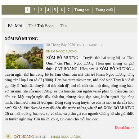
1
2
3
4
5
6
7
Trang sau
Trang cuối
Bài Mới
Thư Toà Soạn
Tin
XÓM BỜ MƯƠNG
30 Tháng Bảy 2026
1:56 CH
(Xem: 810)
PHẠM NGỌC LƯƠNG
XÓM BỜ MƯƠNG – Truyện thứ hai trong bộ ba "Tam
Quan" của Phạm Ngọc Lương. Hôm qua, chúng tôi giới
thiệu CÁT HOANG. Hôm nay là XÓM BỜ MƯƠNG –
truyện ngắn thứ hai trong bộ ba Tam Quan của nhà văn trẻ Phạm Ngọc Lương, từng
đăng trên Hợp Lưu số 87 (2006). Hơn hai mươi năm trước, nhà phê bình Thụy Khuê đã
gọi đây là "một câu chuyện cổ tích kinh dị", nơi cái chết của một dòng sông song hành
với sự mục rữa của môi trường, sự tha hóa của con người và số phận bi thảm của một
đứa trẻ. Một truyện ngắn đầy chất thơ, nhưng càng đẹp càng khiến người đọc rùng
mình. Hai mươi năm đã trôi qua. Dòng sông trong truyện có còn là một ẩn dụ của hôm
nay? Xã hội Việt Nam đã thay đổi đến đâu trước những vấn đề mà XÓM BỜ MƯƠNG
đặt ra: môi trường, bạo lực, sự vô cảm, và phẩm giá con người? Chúng tôi xin giới thiệu
lại truyện ngắn này. Câu trả lời, có lẽ, xin dành cho mỗi bạn đọc.
Đọc thêm
CÁT HOANG
3:34 CH
PHẠM NGỌC LƯƠNG