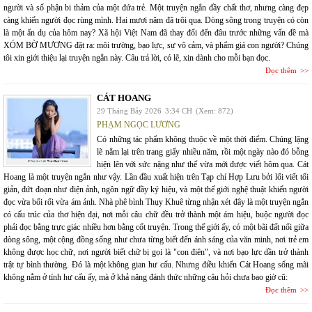
người và số phận bi thảm của một đứa trẻ. Một truyện ngắn đầy chất thơ, nhưng càng đẹp
càng khiến người đọc rùng mình. Hai mươi năm đã trôi qua. Dòng sông trong truyện có còn
là một ẩn dụ của hôm nay? Xã hội Việt Nam đã thay đổi đến đâu trước những vấn đề mà
XÓM BỜ MƯƠNG đặt ra: môi trường, bạo lực, sự vô cảm, và phẩm giá con người? Chúng
tôi xin giới thiệu lại truyện ngắn này. Câu trả lời, có lẽ, xin dành cho mỗi bạn đọc.
Đọc thêm
CÁT HOANG
29 Tháng Bảy 2026
3:34 CH
(Xem: 872)
PHẠM NGỌC LƯƠNG
Có những tác phẩm không thuộc về một thời điểm. Chúng lặng
lẽ nằm lại trên trang giấy nhiều năm, rồi một ngày nào đó bỗng
hiện lên với sức nặng như thể vừa mới được viết hôm qua. Cát
Hoang là một truyện ngắn như vậy. Lần đầu xuất hiện trên Tạp chí Hợp Lưu bởi lối viết tối
giản, đứt đoạn như điện ảnh, ngôn ngữ đầy ký hiệu, và một thế giới nghệ thuật khiến người
đọc vừa bối rối vừa ám ảnh. Nhà phê bình Thụy Khuê từng nhận xét đây là một truyện ngắn
có cấu trúc của thơ hiện đại, nơi mỗi câu chữ đều trở thành một ám hiệu, buộc người đọc
phải đọc bằng trực giác nhiều hơn bằng cốt truyện. Trong thế giới ấy, có một bãi đất nổi giữa
dòng sông, một cộng đồng sống như chưa từng biết đến ánh sáng của văn minh, nơi trẻ em
không được học chữ, nơi người biết chữ bị gọi là "con điên", và nơi bạo lực dần trở thành
trật tự bình thường. Đó là một không gian hư cấu. Nhưng điều khiến Cát Hoang sống mãi
không nằm ở tính hư cấu ấy, mà ở khả năng đánh thức những câu hỏi chưa bao giờ cũ:
Đọc thêm