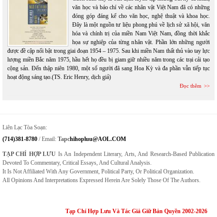
văn học và báo chí về các nhân vật Việt Nam đã có những
đóng góp đáng kể cho văn học, nghệ thuật và khoa học.
Đây là một nguồn tư liệu phong phú về lịch sử xã hội, văn
hóa và chính trị của miền Nam Việt Nam, đồng thời khắc
họa sự nghiệp của từng nhân vật. Phần lớn những người
được đề cập nổi bật trong giai đoạn 1954 – 1975. Sau khi miền Nam thất thủ vào tay lực
lượng miền Bắc năm 1975, hầu hết họ đều bị giam giữ nhiều năm trong các trại cải tạo
cộng sản. Đến thập niên 1980, một số người đã sang Hoa Kỳ và đa phần vẫn tiếp tục
hoạt động sáng tạo.(TS. Eric Henry, dịch giả)
Đọc thêm
Liên Lạc Tòa Soạn:
(714)381-8780
/ Email:
Tapc
Hihopluu@AOL.COM
TẠP CHÍ HỢP LƯU
Is An Independent Literary, Arts, And Research-Based Publication
Devoted To Commentary, Critical Essays, And Cultural Analysis.
It Is Not Affiliated With Any Government, Political Party, Or Political Organization.
All Opinions And Interpretations Expressed Herein Are Solely Those Of The Authors.
Tạp Chí Hợp Lưu Và Tác Giả Giữ Bản Quyền 2002-2026