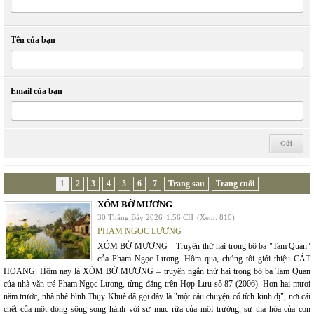
Tên của bạn
Email của bạn
1
2
3
4
5
6
7
Trang sau
Trang cuối
XÓM BỜ MƯƠNG
30 Tháng Bảy 2026
1:56 CH
(Xem: 810)
PHẠM NGỌC LƯƠNG
XÓM BỜ MƯƠNG – Truyện thứ hai trong bộ ba "Tam Quan"
của Phạm Ngọc Lương. Hôm qua, chúng tôi giới thiệu CÁT
HOANG. Hôm nay là XÓM BỜ MƯƠNG – truyện ngắn thứ hai trong bộ ba Tam Quan
của nhà văn trẻ Phạm Ngọc Lương, từng đăng trên Hợp Lưu số 87 (2006). Hơn hai mươi
năm trước, nhà phê bình Thụy Khuê đã gọi đây là "một câu chuyện cổ tích kinh dị", nơi cái
chết của một dòng sông song hành với sự mục rữa của môi trường, sự tha hóa của con