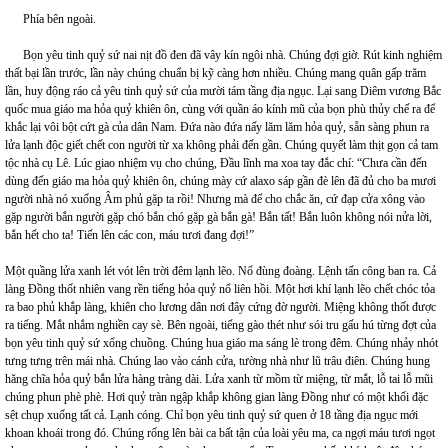
Phía bên ngoài.
Bọn yêu tinh quỷ sứ nai nịt đồ đen đã vây kín ngôi nhà. Chúng đợi giờ. Rút kinh nghiệm
thất bại lần trước, lần này chúng chuẩn bị kỹ càng hơn nhiều. Chúng mang quân gấp trăm
lần, huy động ráo cả yêu tinh quỷ sứ của mười tám tầng địa ngục. Lại sang Diêm vương Bắc
quốc mua giáo ma hỏa quỷ khiên ôn, cùng với quần áo kính mũ của bọn phù thủy chế ra để
khắc lại vôi bột cứt gà của dân Nam. Đứa nào đứa nấy lăm lăm hỏa quỷ, sẵn sàng phun ra
lửa lạnh độc giết chết con người từ xa không phải đến gần. Chúng quyết làm thịt gọn cả tam
tộc nhà cụ Lê. Lúc giao nhiệm vụ cho chúng, Đầu lĩnh ma xoa tay đắc chí: “Chưa cần đến
dùng đến giáo ma hỏa quỷ khiên ôn, chúng mày cứ alaxo sáp gần đè lên đã đủ cho ba mươi
người nhà nó xuống Âm phủ gặp ta rồi! Nhưng mà để cho chắc ăn, cứ đạp cửa xông vào
gặp người bắn người gặp chó bắn chó gặp gà bắn gà! Bắn tất! Bắn luôn không nói nửa lời,
bắn hết cho ta! Tiến lên các con, máu tươi đang đợi!”
Một quầng lửa xanh lét vót lên trời đêm lạnh lẽo. Nổ đùng đoàng. Lệnh tấn công ban ra. Cả
làng Đồng thốt nhiên vang rền tiếng hỏa quỷ nổ liên hồi. Một hơi khí lạnh lẽo chết chóc tỏa
ra bao phủ khắp làng, khiên cho lương dân nơi đây cứng đờ người. Miệng không thốt được
ra tiếng. Mắt nhắm nghiền cay sè. Bên ngoài, tiếng gào thét như sói tru gấu hú từng đợt của
bọn yêu tinh quỷ sứ xổng chuồng. Chúng hua giáo ma sáng lè trong đêm. Chúng nhảy nhót
tưng tưng trên mái nhà. Chúng lao vào cánh cửa, tường nhà như lũ trâu điên. Chúng hung
hăng chĩa hỏa quỷ bắn lửa hàng tràng dài. Lửa xanh từ mồm từ miệng, từ mắt, lỗ tai lỗ mũi
chúng phun phè phè. Hơi quỷ tràn ngập khắp không gian làng Đồng như có một khối đặc
sệt chụp xuống tất cả. Lạnh cóng. Chỉ bọn yêu tinh quỷ sứ quen ở 18 tầng địa ngục mới
khoan khoái trong đó. Chúng rống lên bài ca bất tận của loài yêu ma, ca ngợi máu tươi ngọt