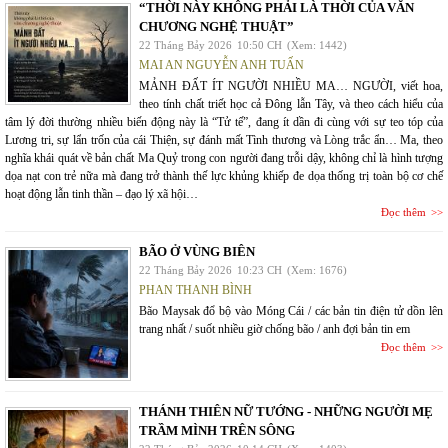
“THỜI NÀY KHÔNG PHẢI LÀ THỜI CỦA VĂN
CHƯƠNG NGHỆ THUẬT”
22 Tháng Bảy 2026
10:50 CH
(Xem: 1442)
MAI AN NGUYỄN ANH TUẤN
MẢNH ĐẤT ÍT NGƯỜI NHIỀU MA… NGƯỜI, viết hoa,
theo tính chất triết học cả Đông lẫn Tây, và theo cách hiểu của
tâm lý đời thường nhiều biến động này là “Tử tế”, đang ít dần đi cùng với sự teo tóp của
Lương tri, sự lẩn trốn của cái Thiện, sự đánh mất Tình thương và Lòng trắc ẩn… Ma, theo
nghĩa khái quát về bản chất Ma Quỷ trong con người đang trỗi dậy, không chỉ là hình tượng
dọa nạt con trẻ nữa mà đang trở thành thế lực khủng khiếp đe dọa thống trị toàn bộ cơ chế
hoạt động lẫn tinh thần – đạo lý xã hội…
Đọc thêm
BÃO Ở VÙNG BIÊN
22 Tháng Bảy 2026
10:23 CH
(Xem: 1676)
PHAN THANH BÌNH
Bão Maysak đổ bộ vào Móng Cái / các bản tin điện tử dồn lên
trang nhất / suốt nhiều giờ chống bão / anh đợi bản tin em
Đọc thêm
THÁNH THIÊN NỮ TƯỚNG - NHỮNG NGƯỜI MẸ
TRẦM MÌNH TRÊN SÔNG