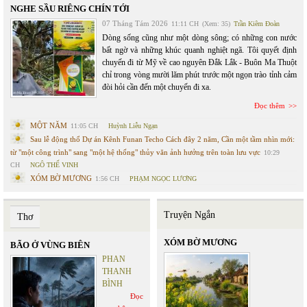
NGHE SẦU RIÊNG CHÍN TỚI
07 Tháng Tám 2026
11:11 CH
(Xem: 35)
Trần Kiêm Đoàn
Dòng sống cũng như một dòng sông; có những con nước
bất ngờ và những khúc quanh nghiệt ngã. Tôi quyết định
chuyến đi từ Mỹ về cao nguyên Đắk Lắk - Buôn Ma Thuột
chỉ trong vòng mười lăm phút trước một ngọn trào tỉnh cảm
đòi hỏi cần đến một chuyến đi xa.
Đọc thêm
MỘT NĂM
11:05 CH
Huỳnh Liễu Ngạn
Sau lễ động thổ Dự án Kênh Funan Techo Cách đây 2 năm, Cần một tầm nhìn mới:
từ "một công trình" sang "một hệ thống" thủy văn ảnh hưởng trên toàn lưu vực
10:29
CH
NGÔ THẾ VINH
XÓM BỜ MƯƠNG
1:56 CH
PHẠM NGỌC LƯƠNG
Truyện Ngắn
Thơ
XÓM BỜ MƯƠNG
BÃO Ở VÙNG BIÊN
PHAN
THANH
BÌNH
Đọc