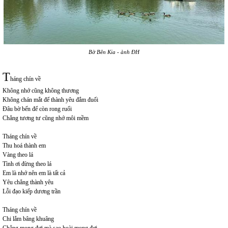
Bờ Bên Kia - ành ĐH
T
háng chín về
Không nhớ cũng không thương
Không chán mắt để thành yêu đắm đuối
Đâu bờ bến để còn rong ruổi
Chẳng tương tư cũng nhớ môi mềm
Tháng chín về
Thu hoá thành em
Vàng theo lá
Tình ơi đừng theo lá
Em là nhớ nên em là tất cả
Yêu chẳng thành yêu
Lỗi đạo kiếp dương trần
Tháng chín về
Chi lắm bâng khuâng