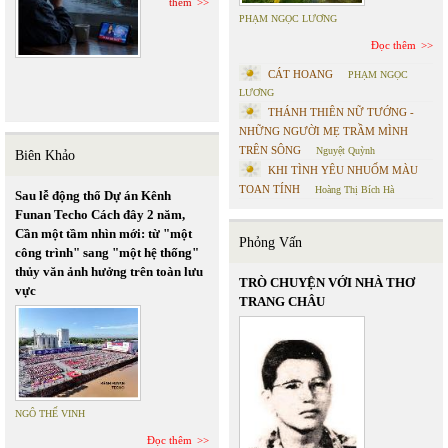
thêm
PHẠM NGỌC LƯƠNG
Đọc thêm
CÁT HOANG
PHẠM NGỌC
LƯƠNG
THÁNH THIÊN NỮ TƯỚNG -
NHỮNG NGƯỜI MẸ TRẦM MÌNH
TRÊN SÔNG
Nguyệt Quỳnh
Biên Khảo
KHI TÌNH YÊU NHUỐM MÀU
TOAN TÍNH
Hoàng Thị Bích Hà
Sau lễ động thổ Dự án Kênh
Funan Techo Cách đây 2 năm,
Cần một tầm nhìn mới: từ "một
Phỏng Vấn
công trình" sang "một hệ thống"
thủy văn ảnh hưởng trên toàn lưu
TRÒ CHUYỆN VỚI NHÀ THƠ
vực
TRANG CHÂU
NGÔ THẾ VINH
Đọc thêm