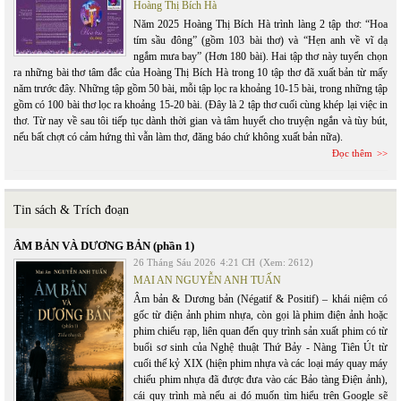
Hoàng Thị Bích Hà
Năm 2025 Hoàng Thị Bích Hà trình làng 2 tập thơ: “Hoa
tím sầu đông” (gồm 103 bài thơ) và “Hẹn anh về vĩ dạ
ngắm mưa bay” (Hơn 180 bài). Hai tập thơ này tuyển chọn
ra những bài thơ tâm đắc của Hoàng Thị Bích Hà trong 10 tập thơ đã xuất bản từ mấy
năm trước đây. Những tập gồm 50 bài, mỗi tập lọc ra khoảng 10-15 bài, trong những tập
gồm có 100 bài thơ lọc ra khoảng 15-20 bài. (Đây là 2 tập thơ cuối cùng khép lại việc in
thơ. Từ nay về sau tôi tiếp tục dành thời gian và tâm huyết cho truyện ngắn và tùy bút,
nếu bất chợt có cảm hứng thì vẫn làm thơ, đăng báo chứ không xuất bản nữa).
Đọc thêm
Tin sách & Trích đoạn
ÂM BẢN VÀ DƯƠNG BẢN (phần 1)
26 Tháng Sáu 2026
4:21 CH
(Xem: 2612)
MAI AN NGUYỄN ANH TUẤN
Âm bản & Dương bản (Négatif & Positif) – khái niệm có
gốc từ điện ảnh phim nhựa, còn gọi là phim điện ảnh hoặc
phim chiếu rạp, liên quan đến quy trình sản xuất phim có từ
buổi sơ sinh của Nghệ thuật Thứ Bảy - Nàng Tiên Út từ
cuối thế kỷ XIX (hiện phim nhựa và các loại máy quay máy
chiếu phim nhựa đã được đưa vào các Bảo tàng Điện ảnh),
cái quy trình mà nếu ai đó muốn tìm hiểu trên Google sẽ