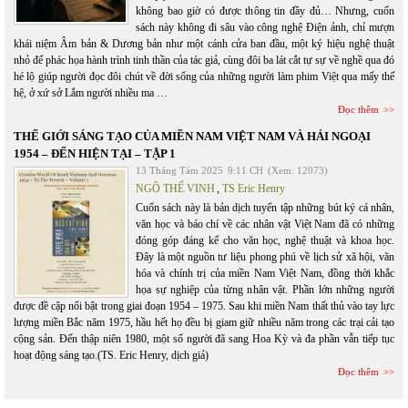
không bao giờ có được thông tin đầy đủ… Nhưng, cuốn
sách này không đi sâu vào công nghệ Điện ảnh, chỉ mượn
khái niệm Âm bản & Dương bản như một cánh cửa ban đầu, một ký hiệu nghệ thuật
nhỏ để phác họa hành trình tinh thần của tác giả, cùng đôi ba lát cắt tự sự về nghề qua đó
hé lộ giúp người đọc đôi chút về đời sống của những người làm phim Việt qua mấy thế
hệ, ở xứ sở Lắm người nhiều ma …
Đọc thêm
THẾ GIỚI SÁNG TẠO CỦA MIỀN NAM VIỆT NAM VÀ HẢI NGOẠI
1954 – ĐẾN HIỆN TẠI – TẬP 1
13 Tháng Tám 2025
9:11 CH
(Xem: 12073)
NGÔ THẾ VINH
,
TS Eric Henry
Cuốn sách này là bản dịch tuyển tập những bút ký cá nhân,
văn học và báo chí về các nhân vật Việt Nam đã có những
đóng góp đáng kể cho văn học, nghệ thuật và khoa học.
Đây là một nguồn tư liệu phong phú về lịch sử xã hội, văn
hóa và chính trị của miền Nam Việt Nam, đồng thời khắc
họa sự nghiệp của từng nhân vật. Phần lớn những người
được đề cập nổi bật trong giai đoạn 1954 – 1975. Sau khi miền Nam thất thủ vào tay lực
lượng miền Bắc năm 1975, hầu hết họ đều bị giam giữ nhiều năm trong các trại cải tạo
cộng sản. Đến thập niên 1980, một số người đã sang Hoa Kỳ và đa phần vẫn tiếp tục
hoạt động sáng tạo.(TS. Eric Henry, dịch giả)
Đọc thêm