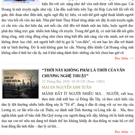
hiện lên với sức nặng như thể vừa mới được viết hôm qua. Cát
Hoang là một truyện ngắn như vậy. Lần đầu xuất hiện trên Tạp chí Hợp Lưu bởi lối viết tối
giản, đứt đoạn như điện ảnh, ngôn ngữ đầy ký hiệu, và một thế giới nghệ thuật khiến người
đọc vừa bối rối vừa ám ảnh. Nhà phê bình Thụy Khuê từng nhận xét đây là một truyện ngắn
có cấu trúc của thơ hiện đại, nơi mỗi câu chữ đều trở thành một ám hiệu, buộc người đọc
phải đọc bằng trực giác nhiều hơn bằng cốt truyện. Trong thế giới ấy, có một bãi đất nổi giữa
dòng sông, một cộng đồng sống như chưa từng biết đến ánh sáng của văn minh, nơi trẻ em
không được học chữ, nơi người biết chữ bị gọi là "con điên", và nơi bạo lực dần trở thành
trật tự bình thường. Đó là một không gian hư cấu. Nhưng điều khiến Cát Hoang sống mãi
không nằm ở tính hư cấu ấy, mà ở khả năng đánh thức những câu hỏi chưa bao giờ cũ:
Đọc thêm
“THỜI NÀY KHÔNG PHẢI LÀ THỜI CỦA VĂN
CHƯƠNG NGHỆ THUẬT”
22 Tháng Bảy 2026
10:50 CH
(Xem: 1482)
MAI AN NGUYỄN ANH TUẤN
MẢNH ĐẤT ÍT NGƯỜI NHIỀU MA… NGƯỜI, viết hoa,
theo tính chất triết học cả Đông lẫn Tây, và theo cách hiểu của
tâm lý đời thường nhiều biến động này là “Tử tế”, đang ít dần đi cùng với sự teo tóp của
Lương tri, sự lẩn trốn của cái Thiện, sự đánh mất Tình thương và Lòng trắc ẩn… Ma, theo
nghĩa khái quát về bản chất Ma Quỷ trong con người đang trỗi dậy, không chỉ là hình tượng
dọa nạt con trẻ nữa mà đang trở thành thế lực khủng khiếp đe dọa thống trị toàn bộ cơ chế
hoạt động lẫn tinh thần – đạo lý xã hội…
Đọc thêm