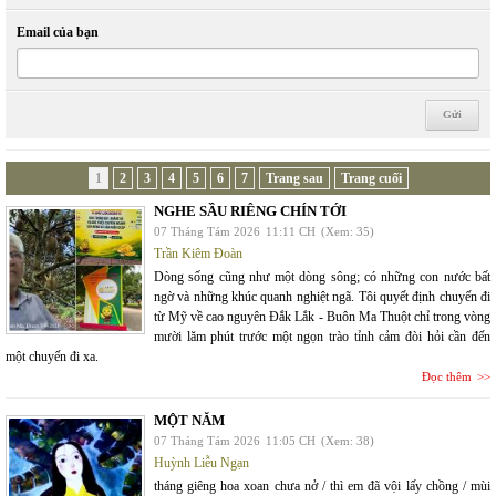
Email của bạn
1
2
3
4
5
6
7
Trang sau
Trang cuối
NGHE SẦU RIÊNG CHÍN TỚI
07 Tháng Tám 2026
11:11 CH
(Xem: 35)
Trần Kiêm Đoàn
Dòng sống cũng như một dòng sông; có những con nước bất
ngờ và những khúc quanh nghiệt ngã. Tôi quyết định chuyến đi
từ Mỹ về cao nguyên Đắk Lắk - Buôn Ma Thuột chỉ trong vòng
mười lăm phút trước một ngọn trào tỉnh cảm đòi hỏi cần đến
một chuyến đi xa.
Đọc thêm
MỘT NĂM
07 Tháng Tám 2026
11:05 CH
(Xem: 38)
Huỳnh Liễu Ngạn
tháng giêng hoa xoan chưa nở / thì em đã vội lấy chồng / mùi