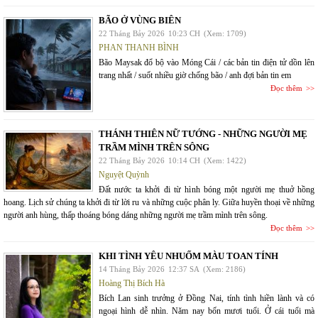
BÃO Ở VÙNG BIÊN
22 Tháng Bảy 2026
10:23 CH
(Xem: 1709)
PHAN THANH BÌNH
Bão Maysak đổ bộ vào Móng Cái / các bản tin điện tử dồn lên
trang nhất / suốt nhiều giờ chống bão / anh đợi bản tin em
Đọc thêm
THÁNH THIÊN NỮ TƯỚNG - NHỮNG NGƯỜI MẸ
TRẦM MÌNH TRÊN SÔNG
22 Tháng Bảy 2026
10:14 CH
(Xem: 1422)
Nguyệt Quỳnh
Đất nước ta khởi đi từ hình bóng một người mẹ thuở hồng
hoang. Lịch sử chúng ta khởi đi từ lời ru và những cuộc phân ly. Giữa huyền thoại về những
người anh hùng, thấp thoáng bóng dáng những người mẹ trầm mình trên sông.
Đọc thêm
KHI TÌNH YÊU NHUỐM MÀU TOAN TÍNH
14 Tháng Bảy 2026
12:37 SA
(Xem: 2186)
Hoàng Thị Bích Hà
Bích Lan sinh trưởng ở Đồng Nai, tính tình hiền lành và có
ngoại hình dễ nhìn. Năm nay bốn mươi tuổi. Ở cái tuổi mà