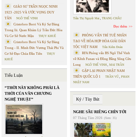
GIÁO SƯ TRẦN NGỌC NINH
1923 -2025 VÀ ƯỚC VỌNG DUY
TÂN
NGÔ THẾ VINH
Trần Thị Nguyệt Mai
,
TRANG CHÂU
Cristoforo Borri Và Ký Sự Đàng
Đọc thêm
Trong Iii. Quan Khám Lý Trần Đức Hòa
PHỎNG VẤN TRÍ TUỆ NHÂN
Và Cơ Sở Nước Mặn
THỤY KHUÊ
TẠO VỀ HÒA HỢP HÒA GIẢI DÂN
Cristoforo Borri Và Ký Sự Đàng
TỘC VIỆT NAM
Trần Kiêm Đoàn
Trong - II. Minh Đức Vương Thái Phi Và
RFA Phỏng vấn BS Ngô Thế Vinh
Cơ Sở Đạo Chúa Đầu Tiên
THỤY
về Kênh Funan và Đồng Bằng Sông Cửu
KHUÊ
Long
NGÔ THẾ VINH
,
MAI TRẦN
GẶP LẠI PHAN NHẬT NAM
Tiểu Luận
TRÊN QUỐC LỘ 1
TRẦN VŨ
,
PHAN
NHẬT NAM
“THỜI NÀY KHÔNG PHẢI LÀ
THỜI CỦA VĂN CHƯƠNG
NGHỆ THUẬT”
Ký / Tùy Bút
NGHE SẦU RIÊNG CHÍN TỚI
07 Tháng Tám 2026
(Xem: 35)