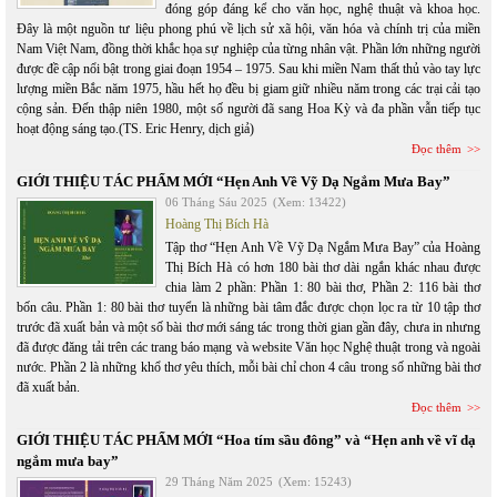
đóng góp đáng kể cho văn học, nghệ thuật và khoa học.
Đây là một nguồn tư liệu phong phú về lịch sử xã hội, văn hóa và chính trị của miền
Nam Việt Nam, đồng thời khắc họa sự nghiệp của từng nhân vật. Phần lớn những người
được đề cập nổi bật trong giai đoạn 1954 – 1975. Sau khi miền Nam thất thủ vào tay lực
lượng miền Bắc năm 1975, hầu hết họ đều bị giam giữ nhiều năm trong các trại cải tạo
cộng sản. Đến thập niên 1980, một số người đã sang Hoa Kỳ và đa phần vẫn tiếp tục
hoạt động sáng tạo.(TS. Eric Henry, dịch giả)
Đọc thêm
GIỚI THIỆU TÁC PHẨM MỚI “Hẹn Anh Về Vỹ Dạ Ngắm Mưa Bay”
06 Tháng Sáu 2025
(Xem: 13422)
Hoàng Thị Bích Hà
Tập thơ “Hẹn Anh Về Vỹ Dạ Ngắm Mưa Bay” của Hoàng
Thị Bích Hà có hơn 180 bài thơ dài ngắn khác nhau được
chia làm 2 phần: Phần 1: 80 bài thơ, Phần 2: 116 bài thơ
bốn câu. Phần 1: 80 bài thơ tuyển là những bài tâm đắc được chọn lọc ra từ 10 tập thơ
trước đã xuất bản và một số bài thơ mới sáng tác trong thời gian gần đây, chưa in nhưng
đã được đăng tải trên các trang báo mạng và website Văn học Nghệ thuật trong và ngoài
nước. Phần 2 là những khổ thơ yêu thích, mỗi bài chỉ chon 4 câu trong số những bài thơ
đã xuất bản.
Đọc thêm
GIỚI THIỆU TÁC PHẨM MỚI “Hoa tím sầu đông” và “Hẹn anh về vĩ dạ
ngắm mưa bay”
29 Tháng Năm 2025
(Xem: 15243)