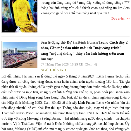
hương còn đang dang dở / rụng đầy xuống cả dòng sông / ***
tháng hai ánh trăng vừa cũ / chênh chao ngõ vắng im lìm / em
không còn gì để nói / chỉ màu nắng nhạt qua tim /
Đọc thêm
Sau lễ động thổ Dự án Kênh Funan Techo Cách đây 2
năm, Cần một tầm nhìn mới: từ "một công trình"
sang "một hệ thống" thủy văn ảnh hưởng trên toàn
lưu vực
07 Tháng Tám 2026
10:29 CH
(Xem: 4)
NGÔ THẾ VINH
Lời dẫn nhập: Hai năm sau lễ động thổ ngày 5 tháng 8 năm 2024, Kênh Funan Techo vẫn
đang được thi công theo từng đoạn, chưa hoàn thành toàn tuyến khoảng 180 km. Tác giả
phân tích rõ dự án không chỉ là tuyến giao thông đường thủy đơn thuần mà còn là công trình
điều tiết nước đa mục tiêu, có nguy cơ ảnh hưởng đến chế độ lũ, phân phối phù sa và xâm
nhập mặn ở Đồng bằng sông Cửu Long. Đặc biệt, dự án đã vi phạm nghiêm trọng Điều 5
của Hiệp định Mekong 1995. Cam Bốt đã cố tình xếp kênh Funan Techo vào nhóm “dự án
trên dòng nhánh” để chỉ phải làm thủ tục Thông báo đơn giản, thay vì thực hiện thủ tục
Tham vấn trước (Prior Consultation) bắt buộc theo quy trình PNPCA. Thực tế, kênh kết nối
trực tiếp với sông Mekong và sông Bassac – hai nhánh mang nước dòng chính – và chuyển
nước ra Vịnh Thái Lan. Việc né tránh Điều 5 không chỉ làm suy yếu cơ chế hợp tác của Ủy
hội sông Mekong (MRC) mà còn mở ra nguy cơ các quốc gia khác noi theo, phá vỡ nguyên