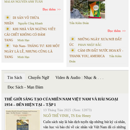
MAI AN NGUYỄN ANH TUẤN
Đọc thêm
DI SẢN VÔ THỪA
NHẬN
Trần Kiêm Đoàn
Nguyễn Công Khanh
KHI NHÀ VĂN NGỪNG VIẾT:
Đọc thêm
CÁI CHẾT KHÔNG CÓ ĐÁM
NHỮNG NGÀY XƯA NƠI ĐẤT
TANG
Minh Hạo
ÚC
PHAN NHẬT BẮC
Việt Nam- THÁNG TƯ: KHI MỘT
CÁM ƠN ĐẤT NƯỚC HOA KỲ -
NGÀY LÀ LỄ, NHƯNG CŨNG LÀ
THANK YOU, AMERICA
Trần Kiêm
TANG
Minh Hạo
Đoàn
Tin Sách
Chuyển Ngữ
Video & Audio : Nhạc & . . .
Đọc Sách - Mạn Đàm
THẾ GIỚI SÁNG TẠO CỦA MIỀN NAM VIỆT NAM VÀ HẢI NGOẠI
1954 – ĐẾN HIỆN TẠI – TẬP 1
13 Tháng Tám 2025
(Xem: 12073)
NGÔ THẾ VINH
,
TS Eric Henry
Cuốn sách này là bản dịch tuyển tập những bút ký cá nhân,
văn học và báo chí về các nhân vật Việt Nam đã có những