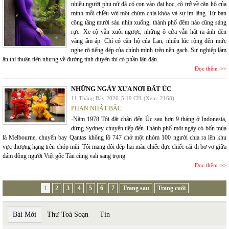
nhiều người phụ nữ đã có con vào đại học, cô trở về căn hộ của
mình mỗi chiều với một chùm chìa khóa và sự im lặng. Từ ban
công tầng mười sáu nhìn xuống, thành phố đêm nào cũng sáng
rực. Xe cộ vẫn xuôi ngược, những ô cửa vẫn hắt ra ánh đèn
vàng ấm áp. Chỉ có căn hộ của Lan, nhiều lúc rộng đến mức
nghe rõ tiếng dép của chính mình trên nền gạch. Sự nghiệp làm
ăn thì thuận tiện nhưng về đường tình duyên thì có phần lận đận.
Đọc thêm
NHỮNG NGÀY XƯA NƠI ĐẤT ÚC
11 Tháng Bảy 2026
5:19 CH
(Xem: 2168)
PHAN NHẬT BẮC
-Năm 1978 Tôi đặt chân đến Úc sau hơn 9 tháng ở Indonesia,
dừng Sydney chuyển tiếp đến Thành phố một ngày có bốn mùa
là Melbourne, chuyến bay Qantas khổng lồ 747 chở một nhóm 100 người chia ra lên khu
vực thượng hạng trên chóp mũi. Tôi mang đôi dép hai màu chiếc đực chiếc cái đi bơ vơ giữa
đám đông người Việt gốc Tàu cùng vali sang trọng.
Đọc thêm
1
2
3
4
5
6
7
Trang sau
Trang cuối
Bài Mới
Thư Toà Soạn
Tin