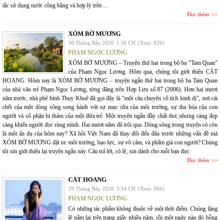
tắc sử dụng nước công bằng và hợp lý trên ...
Đọc thêm
XÓM BỜ MƯƠNG
30 Tháng Bảy 2026
1:56 CH
(Xem: 826)
PHẠM NGỌC LƯƠNG
XÓM BỜ MƯƠNG – Truyện thứ hai trong bộ ba "Tam Quan"
của Phạm Ngọc Lương. Hôm qua, chúng tôi giới thiệu CÁT
HOANG. Hôm nay là XÓM BỜ MƯƠNG – truyện ngắn thứ hai trong bộ ba Tam Quan
của nhà văn trẻ Phạm Ngọc Lương, từng đăng trên Hợp Lưu số 87 (2006). Hơn hai mươi
năm trước, nhà phê bình Thụy Khuê đã gọi đây là "một câu chuyện cổ tích kinh dị", nơi cái
chết của một dòng sông song hành với sự mục rữa của môi trường, sự tha hóa của con
người và số phận bi thảm của một đứa trẻ. Một truyện ngắn đầy chất thơ, nhưng càng đẹp
càng khiến người đọc rùng mình. Hai mươi năm đã trôi qua. Dòng sông trong truyện có còn
là một ẩn dụ của hôm nay? Xã hội Việt Nam đã thay đổi đến đâu trước những vấn đề mà
XÓM BỜ MƯƠNG đặt ra: môi trường, bạo lực, sự vô cảm, và phẩm giá con người? Chúng
tôi xin giới thiệu lại truyện ngắn này. Câu trả lời, có lẽ, xin dành cho mỗi bạn đọc.
Đọc thêm
CÁT HOANG
29 Tháng Bảy 2026
3:34 CH
(Xem: 886)
PHẠM NGỌC LƯƠNG
Có những tác phẩm không thuộc về một thời điểm. Chúng lặng
lẽ nằm lại trên trang giấy nhiều năm, rồi một ngày nào đó bỗng