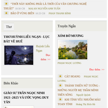
“THỜI NÀY KHÔNG PHẢI LÀ THỜI CỦA VĂN CHƯƠNG NGHỆ
THUẬT”
10:50 CH
MAI AN NGUYỄN ANH TUẤN
BÃO Ở VÙNG BIÊN
10:23 CH
PHAN THANH BÌNH
Truyện Ngắn
Thơ
XÓM BỜ MƯƠNG
THƠ HUỲNH LIỄU NGẠN - LỤC
BÁT VỀ HUẾ
Huỳnh Liễu
Ngạn
Đọc
thêm
PHẠM NGỌC LƯƠNG
Đọc thêm
CÁT HOANG
PHẠM NGỌC
LƯƠNG
Biên Khảo
THÁNH THIÊN NỮ TƯỚNG -
NHỮNG NGƯỜI MẸ TRẦM MÌNH
GIÁO SƯ TRẦN NGỌC NINH
TRÊN SÔNG
Nguyệt Quỳnh
1923 -2025 VÀ ƯỚC VỌNG DUY
KHI TÌNH YÊU NHUỐM MÀU
TÂN
TOAN TÍNH
Hoàng Thị Bích Hà