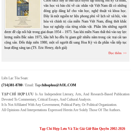
Cuốn sách này là bản dịch tuyển tập những bút ký cá nhân,
văn học và báo chí về các nhân vật Việt Nam đã có những
đóng góp đáng kể cho văn học, nghệ thuật và khoa học.
Đây là một nguồn tư liệu phong phú về lịch sử xã hội, văn
hóa và chính trị của miền Nam Việt Nam, đồng thời khắc
họa sự nghiệp của từng nhân vật. Phần lớn những người
được đề cập nổi bật trong giai đoạn 1954 – 1975. Sau khi miền Nam thất thủ vào tay lực
lượng miền Bắc năm 1975, hầu hết họ đều bị giam giữ nhiều năm trong các trại cải tạo
cộng sản. Đến thập niên 1980, một số người đã sang Hoa Kỳ và đa phần vẫn tiếp tục
hoạt động sáng tạo.(TS. Eric Henry, dịch giả)
Đọc thêm
Liên Lạc Tòa Soạn:
(714)381-8780
/ Email:
Tapc
Hihopluu@AOL.COM
TẠP CHÍ HỢP LƯU
Is An Independent Literary, Arts, And Research-Based Publication
Devoted To Commentary, Critical Essays, And Cultural Analysis.
It Is Not Affiliated With Any Government, Political Party, Or Political Organization.
All Opinions And Interpretations Expressed Herein Are Solely Those Of The Authors.
Tạp Chí Hợp Lưu Và Tác Giả Giữ Bản Quyền 2002-2026