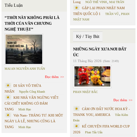
Long
NGÔ THẾ VINH
,
MAI TRẦN
Tiểu Luận
GẶP LẠI PHAN NHẬT NAM
TRÊN QUỐC LỘ 1
TRẦN VŨ
,
PHAN
“THỜI NÀY KHÔNG PHẢI LÀ
NHẬT NAM
THỜI CỦA VĂN CHƯƠNG
NGHỆ THUẬT”
Ký / Tùy Bút
NHỮNG NGÀY XƯA NƠI ĐẤT
ÚC
11 Tháng Bảy 2026
(Xem: 2149)
MAI AN NGUYỄN ANH TUẤN
Đọc thêm
DI SẢN VÔ THỪA
NHẬN
Nguyễn Công Khanh
PHAN NHẬT BẮC
KHI NHÀ VĂN NGỪNG VIẾT:
Đọc thêm
CÁI CHẾT KHÔNG CÓ ĐÁM
CÁM ƠN ĐẤT NƯỚC HOA KỲ -
TANG
Minh Hạo
THANK YOU, AMERICA
Trần Kiêm
Việt Nam- THÁNG TƯ: KHI MỘT
Đoàn
NGÀY LÀ LỄ, NHƯNG CŨNG LÀ
KỂ CHUYỆN FIFA WORLD CUP
TANG
Minh Hạo
2026
Phan Tấn Uẩn