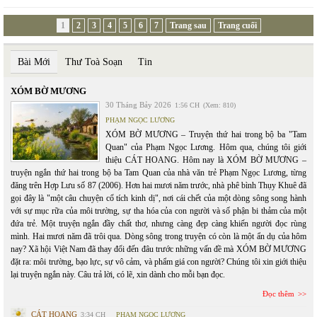
1
2
3
4
5
6
7
Trang sau
Trang cuối
Bài Mới
Thư Toà Soạn
Tin
XÓM BỜ MƯƠNG
30 Tháng Bảy 2026
1:56 CH
(Xem: 810)
PHẠM NGỌC LƯƠNG
XÓM BỜ MƯƠNG – Truyện thứ hai trong bộ ba "Tam
Quan" của Phạm Ngọc Lương. Hôm qua, chúng tôi giới
thiệu CÁT HOANG. Hôm nay là XÓM BỜ MƯƠNG –
truyện ngắn thứ hai trong bộ ba Tam Quan của nhà văn trẻ Phạm Ngọc Lương, từng
đăng trên Hợp Lưu số 87 (2006). Hơn hai mươi năm trước, nhà phê bình Thụy Khuê đã
gọi đây là "một câu chuyện cổ tích kinh dị", nơi cái chết của một dòng sông song hành
với sự mục rữa của môi trường, sự tha hóa của con người và số phận bi thảm của một
đứa trẻ. Một truyện ngắn đầy chất thơ, nhưng càng đẹp càng khiến người đọc rùng
mình. Hai mươi năm đã trôi qua. Dòng sông trong truyện có còn là một ẩn dụ của hôm
nay? Xã hội Việt Nam đã thay đổi đến đâu trước những vấn đề mà XÓM BỜ MƯƠNG
đặt ra: môi trường, bạo lực, sự vô cảm, và phẩm giá con người? Chúng tôi xin giới thiệu
lại truyện ngắn này. Câu trả lời, có lẽ, xin dành cho mỗi bạn đọc.
Đọc thêm
CÁT HOANG
3:34 CH
PHẠM NGỌC LƯƠNG