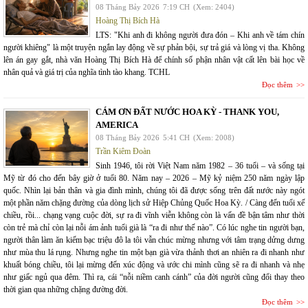
08 Tháng Bảy 2026
7:19 CH
(Xem: 2404)
Hoàng Thị Bích Hà
LTS: "Khi anh đi không người đưa đón – Khi anh về tám chín
người khiêng" là một truyện ngắn lay động về sự phản bội, sự trả giá và lòng vị tha. Không
lên án gay gắt, nhà văn Hoàng Thị Bích Hà để chính số phận nhân vật cất lên bài học về
nhân quả và giá trị của nghĩa tình tào khang. TCHL
Đọc thêm
CÁM ƠN ĐẤT NƯỚC HOA KỲ - THANK YOU,
AMERICA
08 Tháng Bảy 2026
5:41 CH
(Xem: 2008)
Trần Kiêm Đoàn
Sinh 1946, tôi rời Việt Nam năm 1982 – 36 tuổi – và sống tại
Mỹ từ đó cho đến bây giờ ở tuổi 80. Năm nay – 2026 – Mỹ kỷ niệm 250 năm ngày lập
quốc. Nhìn lại bản thân và gia đình mình, chúng tôi đã được sống trên đất nước này ngót
một phần năm chặng đường của dòng lịch sử Hiệp Chủng Quốc Hoa Kỳ. / Càng đến tuổi xế
chiều, rồi... chạng vạng cuộc đời, sự ra đi vĩnh viễn không còn là vấn đề bận tâm như thời
còn trẻ mà chỉ còn lại nỗi ám ảnh tuổi già là “ra đi như thế nào”. Có lúc nghe tin người bạn,
người thân làm ăn kiếm bạc triệu đô la tôi vẫn chúc mừng nhưng với tâm trạng dửng dưng
như mùa thu lá rụng. Nhưng nghe tin một bạn già vừa thảnh thơi an nhiên ra đi nhanh như
khuất bóng chiều, tôi lại mừng đến xúc động và ước chi mình cũng sẽ ra đi nhanh và nhẹ
như giấc ngủ qua đêm. Thì ra, cái “nỗi niềm canh cánh” của đời người cũng đổi thay theo
thời gian qua những chặng đường đời.
Đọc thêm