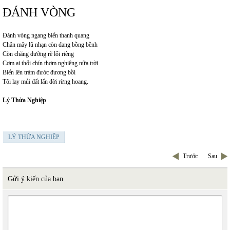
ĐÁNH VÒNG
Đánh vòng ngang biển thanh quang
Chân mây lũ nhạn còn đang bồng bềnh
Còn chăng đường rẽ lối riêng
Cơm ai thổi chín thơm nghiêng nữa trời
Biển lên tràm đước đương bồi
Tôi lay mủi đất lấn đời rừng hoang.
Lý Thừa Nghiệp
LÝ THỪA NGHIỆP
Trước
Sau
Gửi ý kiến của bạn