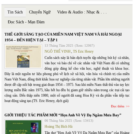
Tin Sách
Chuyển Ngữ
Video & Audio : Nhạc & . . .
Đọc Sách - Mạn Đàm
THẾ GIỚI SÁNG TẠO CỦA MIỀN NAM VIỆT NAM VÀ HẢI NGOẠI
1954 – ĐẾN HIỆN TẠI – TẬP 1
13 Tháng Tám 2025
(Xem: 12067)
NGÔ THẾ VINH
,
TS Eric Henry
Cuốn sách này là bản dịch tuyển tập những bút ký cá nhân,
văn học và báo chí về các nhân vật Việt Nam đã có những
đóng góp đáng kể cho văn học, nghệ thuật và khoa học.
Đây là một nguồn tư liệu phong phú về lịch sử xã hội, văn hóa và chính trị của miền
Nam Việt Nam, đồng thời khắc họa sự nghiệp của từng nhân vật. Phần lớn những người
được đề cập nổi bật trong giai đoạn 1954 – 1975. Sau khi miền Nam thất thủ vào tay lực
lượng miền Bắc năm 1975, hầu hết họ đều bị giam giữ nhiều năm trong các trại cải tạo
cộng sản. Đến thập niên 1980, một số người đã sang Hoa Kỳ và đa phần vẫn tiếp tục
hoạt động sáng tạo.(TS. Eric Henry, dịch giả)
Đọc thêm
GIỚI THIỆU TÁC PHẨM MỚI “Hẹn Anh Về Vỹ Dạ Ngắm Mưa Bay”
06 Tháng Sáu 2025
(Xem: 13413)
Hoàng Thị Bích Hà
Tập thơ “Hẹn Anh Về Vỹ Dạ Ngắm Mưa Bay” của Hoàng