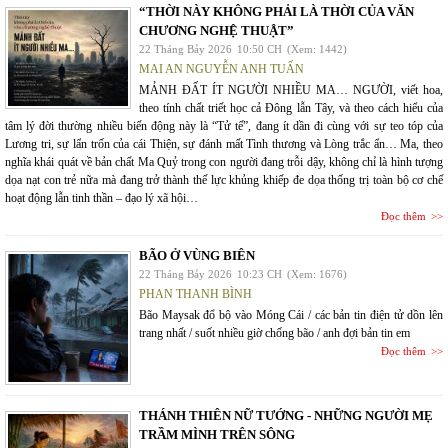
“THỜI NÀY KHÔNG PHẢI LÀ THỜI CỦA VĂN
CHƯƠNG NGHỆ THUẬT”
22 Tháng Bảy 2026
10:50 CH
(Xem: 1442)
MAI AN NGUYỄN ANH TUẤN
MẢNH ĐẤT ÍT NGƯỜI NHIỀU MA… NGƯỜI, viết hoa,
theo tính chất triết học cả Đông lẫn Tây, và theo cách hiểu của
tâm lý đời thường nhiều biến động này là “Tử tế”, đang ít dần đi cùng với sự teo tóp của
Lương tri, sự lẩn trốn của cái Thiện, sự đánh mất Tình thương và Lòng trắc ẩn… Ma, theo
nghĩa khái quát về bản chất Ma Quỷ trong con người đang trỗi dậy, không chỉ là hình tượng
dọa nạt con trẻ nữa mà đang trở thành thế lực khủng khiếp đe dọa thống trị toàn bộ cơ chế
hoạt động lẫn tinh thần – đạo lý xã hội…
Đọc thêm
BÃO Ở VÙNG BIÊN
22 Tháng Bảy 2026
10:23 CH
(Xem: 1676)
PHAN THANH BÌNH
Bão Maysak đổ bộ vào Móng Cái / các bản tin điện tử dồn lên
trang nhất / suốt nhiều giờ chống bão / anh đợi bản tin em
Đọc thêm
THÁNH THIÊN NỮ TƯỚNG - NHỮNG NGƯỜI MẸ
TRẦM MÌNH TRÊN SÔNG