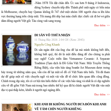
-Năm 1978 Tôi đặt chân đến Úc sau hơn 9 tháng ở Indonesia,
dừng Sydney chuyển tiếp đến Thành phố một ngày có bốn mùa
là Melbourne, chuyến bay Qantas khổng lồ 747 chở một nhóm 100 người chia ra lên khu
vực thượng hạng trên chóp mũi. Tôi mang đôi dép hai màu chiếc đực chiếc cái đi bơ vơ giữa
đám đông người Việt gốc Tàu cùng vali sang trọng.
Đọc thêm
DI SẢN VÔ THỪA NHẬN
11 Tháng Bảy 2026
2:04 CH
(Xem: 2045)
Nguyễn Công Khanh
Di sản ngàn đời của ông cha để lại mà mình không biết đến,
không biết quý, thì đó là một điều đáng để cho chúng ta phải
suy nghĩ! Cuộc triển lãm Vietnamese Ceramic: A Separate
Tradition (Tạm dịch là Đồ Gốm Việt Nam: Một Truyền Thống
Riêng Biệt), của viện bảo tàng Seattle Art Museum được trưng
bày trong từ những năm qua, vẫn còn để lại một số đồ cổ Việt Nam tiêu biểu. Tôi đã tham
dự để giúp một số việc chuyển ngữ và một vài vấn đề tổ chức liên quan đến cộng đồng.
Chính trong dịp này, tôi có cơ hội tìm hiểu thêm về các viện bảo tàng và nhất là có dịp nghiên
cứu về đồ gốm Việt Nam mà trong bao nhiêu thế kỷ qua đã bị chính người Việt đặt vào một
địa vị quá thấp kém, khiến ít người ngó ngàng đến.
Đọc thêm
KHI ANH ĐI KHÔNG NGƯỜI ĐƯA ĐÓN KHI ANH
VỀ TÁM CHÍN NGƯỜI KHIÊNG