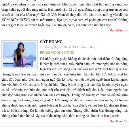
người và số phận bi thảm của một đứa trẻ. Một truyện ngắn đầy chất thơ, nhưng càng đẹp
càng khiến người đọc rùng mình. Hai mươi năm đã trôi qua. Dòng sông trong truyện có còn
là một ẩn dụ của hôm nay? Xã hội Việt Nam đã thay đổi đến đâu trước những vấn đề mà
XÓM BỜ MƯƠNG đặt ra: môi trường, bạo lực, sự vô cảm, và phẩm giá con người? Chúng
tôi xin giới thiệu lại truyện ngắn này. Câu trả lời, có lẽ, xin dành cho mỗi bạn đọc.
Đọc thêm
CÁT HOANG
29 Tháng Bảy 2026
3:34 CH
(Xem: 872)
PHẠM NGỌC LƯƠNG
Có những tác phẩm không thuộc về một thời điểm. Chúng lặng
lẽ nằm lại trên trang giấy nhiều năm, rồi một ngày nào đó bỗng
hiện lên với sức nặng như thể vừa mới được viết hôm qua. Cát
Hoang là một truyện ngắn như vậy. Lần đầu xuất hiện trên Tạp chí Hợp Lưu bởi lối viết tối
giản, đứt đoạn như điện ảnh, ngôn ngữ đầy ký hiệu, và một thế giới nghệ thuật khiến người
đọc vừa bối rối vừa ám ảnh. Nhà phê bình Thụy Khuê từng nhận xét đây là một truyện ngắn
có cấu trúc của thơ hiện đại, nơi mỗi câu chữ đều trở thành một ám hiệu, buộc người đọc
phải đọc bằng trực giác nhiều hơn bằng cốt truyện. Trong thế giới ấy, có một bãi đất nổi giữa
dòng sông, một cộng đồng sống như chưa từng biết đến ánh sáng của văn minh, nơi trẻ em
không được học chữ, nơi người biết chữ bị gọi là "con điên", và nơi bạo lực dần trở thành
trật tự bình thường. Đó là một không gian hư cấu. Nhưng điều khiến Cát Hoang sống mãi
không nằm ở tính hư cấu ấy, mà ở khả năng đánh thức những câu hỏi chưa bao giờ cũ:
Đọc thêm