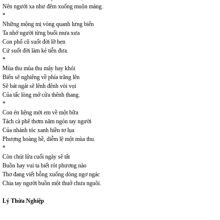
Nên người xa như đêm xuống muộn màng.
*
Những mộng mị vòng quanh lưng biển
Ta nhớ người từng buổi mưa xưa
Con phố cũ suốt đời lỡ hẹn
Cứ suốt đời làm kẻ tiễn đưa.
*
Mùa thu mùa thu mây hay khói
Biển sẽ nghiêng về phía trăng lên
Sẽ bát ngát sẽ lênh đênh vòi vọi
Của tấc lòng mở cửa thênh thang.
*
Con én liệng mời em về một bữa
Tách cà phê thơm năm ngón tay người
Của nhánh tóc xanh hiền tơ lụa
Phượng hoàng hề, diễm lệ một mùa thu.
*
Còn chút lửa cuối ngày sẽ tắt
Buồn hay vui ta biết rót phương nào
Thơ đang viết bỗng xuống dòng ngơ ngác
Chia tay người buồn một thuở chưa nguôi.
Lý Thừa Nghiệp