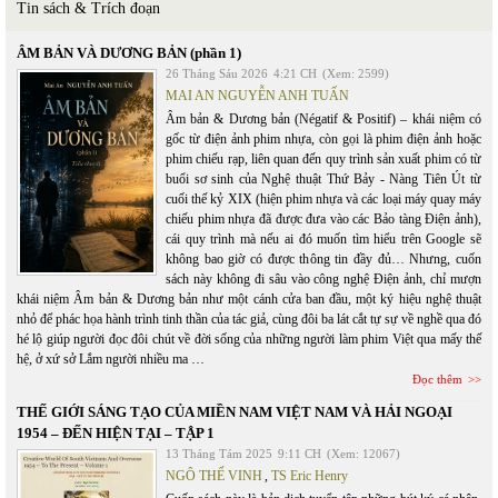
Tin sách & Trích đoạn
ÂM BẢN VÀ DƯƠNG BẢN (phần 1)
26 Tháng Sáu 2026
4:21 CH
(Xem: 2599)
MAI AN NGUYỄN ANH TUẤN
Âm bản & Dương bản (Négatif & Positif) – khái niệm có
gốc từ điện ảnh phim nhựa, còn gọi là phim điện ảnh hoặc
phim chiếu rạp, liên quan đến quy trình sản xuất phim có từ
buổi sơ sinh của Nghệ thuật Thứ Bảy - Nàng Tiên Út từ
cuối thế kỷ XIX (hiện phim nhựa và các loại máy quay máy
chiếu phim nhựa đã được đưa vào các Bảo tàng Điện ảnh),
cái quy trình mà nếu ai đó muốn tìm hiểu trên Google sẽ
không bao giờ có được thông tin đầy đủ… Nhưng, cuốn
sách này không đi sâu vào công nghệ Điện ảnh, chỉ mượn
khái niệm Âm bản & Dương bản như một cánh cửa ban đầu, một ký hiệu nghệ thuật
nhỏ để phác họa hành trình tinh thần của tác giả, cùng đôi ba lát cắt tự sự về nghề qua đó
hé lộ giúp người đọc đôi chút về đời sống của những người làm phim Việt qua mấy thế
hệ, ở xứ sở Lắm người nhiều ma …
Đọc thêm
THẾ GIỚI SÁNG TẠO CỦA MIỀN NAM VIỆT NAM VÀ HẢI NGOẠI
1954 – ĐẾN HIỆN TẠI – TẬP 1
13 Tháng Tám 2025
9:11 CH
(Xem: 12067)
NGÔ THẾ VINH
,
TS Eric Henry