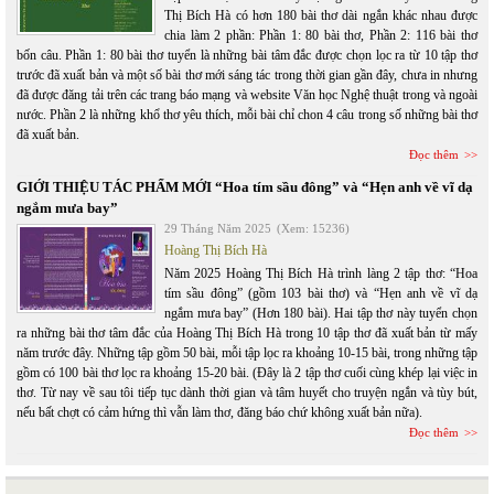
Thị Bích Hà có hơn 180 bài thơ dài ngắn khác nhau được
chia làm 2 phần: Phần 1: 80 bài thơ, Phần 2: 116 bài thơ
bốn câu. Phần 1: 80 bài thơ tuyển là những bài tâm đắc được chọn lọc ra từ 10 tập thơ
trước đã xuất bản và một số bài thơ mới sáng tác trong thời gian gần đây, chưa in nhưng
đã được đăng tải trên các trang báo mạng và website Văn học Nghệ thuật trong và ngoài
nước. Phần 2 là những khổ thơ yêu thích, mỗi bài chỉ chon 4 câu trong số những bài thơ
đã xuất bản.
Đọc thêm
GIỚI THIỆU TÁC PHẨM MỚI “Hoa tím sầu đông” và “Hẹn anh về vĩ dạ
ngắm mưa bay”
29 Tháng Năm 2025
(Xem: 15236)
Hoàng Thị Bích Hà
Năm 2025 Hoàng Thị Bích Hà trình làng 2 tập thơ: “Hoa
tím sầu đông” (gồm 103 bài thơ) và “Hẹn anh về vĩ dạ
ngắm mưa bay” (Hơn 180 bài). Hai tập thơ này tuyển chọn
ra những bài thơ tâm đắc của Hoàng Thị Bích Hà trong 10 tập thơ đã xuất bản từ mấy
năm trước đây. Những tập gồm 50 bài, mỗi tập lọc ra khoảng 10-15 bài, trong những tập
gồm có 100 bài thơ lọc ra khoảng 15-20 bài. (Đây là 2 tập thơ cuối cùng khép lại việc in
thơ. Từ nay về sau tôi tiếp tục dành thời gian và tâm huyết cho truyện ngắn và tùy bút,
nếu bất chợt có cảm hứng thì vẫn làm thơ, đăng báo chứ không xuất bản nữa).
Đọc thêm