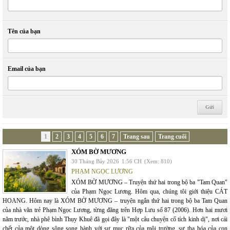
Tên của bạn
Email của bạn
1
2
3
4
5
6
7
Trang sau
Trang cuối
XÓM BỜ MƯƠNG
30 Tháng Bảy 2026
1:56 CH
(Xem: 810)
PHẠM NGỌC LƯƠNG
XÓM BỜ MƯƠNG – Truyện thứ hai trong bộ ba "Tam Quan"
của Phạm Ngọc Lương. Hôm qua, chúng tôi giới thiệu CÁT
HOANG. Hôm nay là XÓM BỜ MƯƠNG – truyện ngắn thứ hai trong bộ ba Tam Quan
của nhà văn trẻ Phạm Ngọc Lương, từng đăng trên Hợp Lưu số 87 (2006). Hơn hai mươi
năm trước, nhà phê bình Thụy Khuê đã gọi đây là "một câu chuyện cổ tích kinh dị", nơi cái
chết của một dòng sông song hành với sự mục rữa của môi trường, sự tha hóa của con