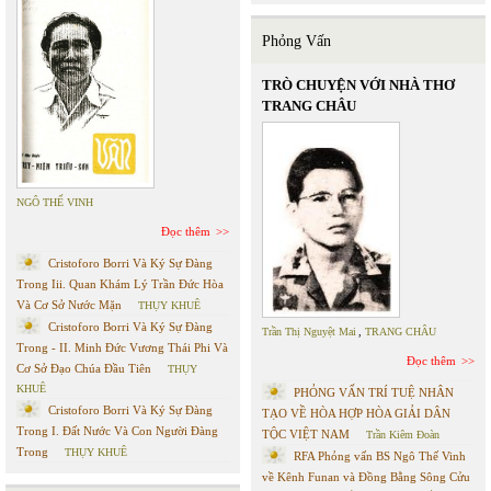
Phỏng Vấn
TRÒ CHUYỆN VỚI NHÀ THƠ
TRANG CHÂU
NGÔ THẾ VINH
Đọc thêm
Cristoforo Borri Và Ký Sự Đàng
Trong Iii. Quan Khám Lý Trần Đức Hòa
Và Cơ Sở Nước Mặn
THỤY KHUÊ
Cristoforo Borri Và Ký Sự Đàng
Trần Thị Nguyệt Mai
,
TRANG CHÂU
Trong - II. Minh Đức Vương Thái Phi Và
Đọc thêm
Cơ Sở Đạo Chúa Đầu Tiên
THỤY
KHUÊ
PHỎNG VẤN TRÍ TUỆ NHÂN
Cristoforo Borri Và Ký Sự Đàng
TẠO VỀ HÒA HỢP HÒA GIẢI DÂN
Trong I. Đất Nước Và Con Người Đàng
TỘC VIỆT NAM
Trần Kiêm Đoàn
Trong
THỤY KHUÊ
RFA Phỏng vấn BS Ngô Thế Vinh
về Kênh Funan và Đồng Bằng Sông Cửu