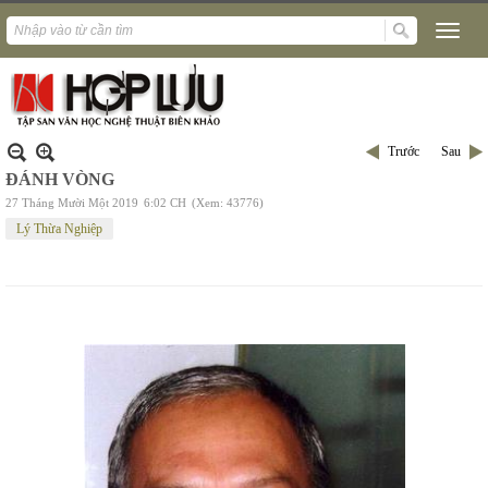
Trước
Sau
ĐÁNH VÒNG
27 Tháng Mười Một 2019
6:02 CH
(Xem: 43776)
Lý Thừa Nghiệp