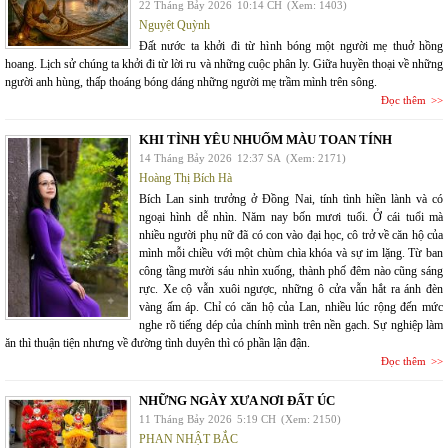
22 Tháng Bảy 2026
10:14 CH
(Xem: 1403)
Nguyệt Quỳnh
Đất nước ta khởi đi từ hình bóng một người mẹ thuở hồng
hoang. Lịch sử chúng ta khởi đi từ lời ru và những cuộc phân ly. Giữa huyền thoại về những
người anh hùng, thấp thoáng bóng dáng những người mẹ trầm mình trên sông.
Đọc thêm
KHI TÌNH YÊU NHUỐM MÀU TOAN TÍNH
14 Tháng Bảy 2026
12:37 SA
(Xem: 2171)
Hoàng Thị Bích Hà
Bích Lan sinh trưởng ở Đồng Nai, tính tình hiền lành và có
ngoại hình dễ nhìn. Năm nay bốn mươi tuổi. Ở cái tuổi mà
nhiều người phụ nữ đã có con vào đại học, cô trở về căn hộ của
mình mỗi chiều với một chùm chìa khóa và sự im lặng. Từ ban
công tầng mười sáu nhìn xuống, thành phố đêm nào cũng sáng
rực. Xe cộ vẫn xuôi ngược, những ô cửa vẫn hắt ra ánh đèn
vàng ấm áp. Chỉ có căn hộ của Lan, nhiều lúc rộng đến mức
nghe rõ tiếng dép của chính mình trên nền gạch. Sự nghiệp làm
ăn thì thuận tiện nhưng về đường tình duyên thì có phần lận đận.
Đọc thêm
NHỮNG NGÀY XƯA NƠI ĐẤT ÚC
11 Tháng Bảy 2026
5:19 CH
(Xem: 2150)
PHAN NHẬT BẮC