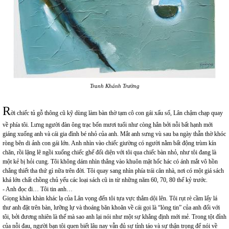
Tranh Khánh Trường
R
ời chiếc tủ gỗ thông cũ kỹ dùng làm bàn thờ tạm cô con gái xấu số, Lân chậm chạp quay
về phía tôi. Lưng người đàn ông trạc bốn mươi tuổi như còng hẳn bởi nỗi bất hạnh mới
giáng xuống anh và cái gia đình bé nhỏ của anh. Mắt anh sưng vù sau ba ngày thẫn thờ khóc
ròng bên di ảnh con gái lớn. Anh nhìn vào chiếc giường có người nằm bất động trùm kín
chăn, rồi lặng lẽ ngồi xuống chiếc ghế đối diện với tôi qua chiếc bàn nhỏ, như tôi đang là
một kẻ bị hỏi cung. Tôi không dám nhìn thẳng vào khuôn mặt hốc hác có ánh mắt vô hồn
chẳng thiết tha thứ gì nữa trên đời. Tôi quay sang nhìn phía trái căn nhà, nơi có một giá sách
khá lớn chất chồng chủ yếu các loại sách cũ in từ những năm 60, 70, 80 thế kỷ trước.
- Anh đọc đi… Tôi tin anh…
Giọng khàn khàn khác lạ của Lân vọng đến tôi tựa vực thẳm dội lên. Tôi rụt rè cầm lấy lá
thư anh đặt trên bàn, lưỡng lự và thoáng băn khoăn về cái gọi là “lòng tin” của anh đối với
tôi, bởi đương nhiên là thế mà sao anh lại nói như một sự khẳng định mới mẻ. Trong tột đỉnh
của nỗi đau, người bạn tôi quen biết lâu nay vẫn đủ sự tỉnh táo và sự thận trọng để nói về