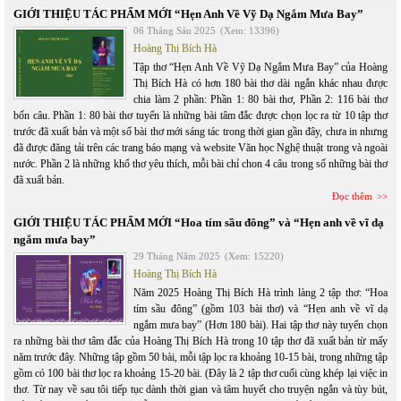
GIỚI THIỆU TÁC PHẨM MỚI “Hẹn Anh Về Vỹ Dạ Ngắm Mưa Bay”
06 Tháng Sáu 2025
(Xem: 13396)
Hoàng Thị Bích Hà
Tập thơ “Hẹn Anh Về Vỹ Dạ Ngắm Mưa Bay” của Hoàng
Thị Bích Hà có hơn 180 bài thơ dài ngắn khác nhau được
chia làm 2 phần: Phần 1: 80 bài thơ, Phần 2: 116 bài thơ
bốn câu. Phần 1: 80 bài thơ tuyển là những bài tâm đắc được chọn lọc ra từ 10 tập thơ
trước đã xuất bản và một số bài thơ mới sáng tác trong thời gian gần đây, chưa in nhưng
đã được đăng tải trên các trang báo mạng và website Văn học Nghệ thuật trong và ngoài
nước. Phần 2 là những khổ thơ yêu thích, mỗi bài chỉ chon 4 câu trong số những bài thơ
đã xuất bản.
Đọc thêm
GIỚI THIỆU TÁC PHẨM MỚI “Hoa tím sầu đông” và “Hẹn anh về vĩ dạ
ngắm mưa bay”
29 Tháng Năm 2025
(Xem: 15220)
Hoàng Thị Bích Hà
Năm 2025 Hoàng Thị Bích Hà trình làng 2 tập thơ: “Hoa
tím sầu đông” (gồm 103 bài thơ) và “Hẹn anh về vĩ dạ
ngắm mưa bay” (Hơn 180 bài). Hai tập thơ này tuyển chọn
ra những bài thơ tâm đắc của Hoàng Thị Bích Hà trong 10 tập thơ đã xuất bản từ mấy
năm trước đây. Những tập gồm 50 bài, mỗi tập lọc ra khoảng 10-15 bài, trong những tập
gồm có 100 bài thơ lọc ra khoảng 15-20 bài. (Đây là 2 tập thơ cuối cùng khép lại việc in
thơ. Từ nay về sau tôi tiếp tục dành thời gian và tâm huyết cho truyện ngắn và tùy bút,