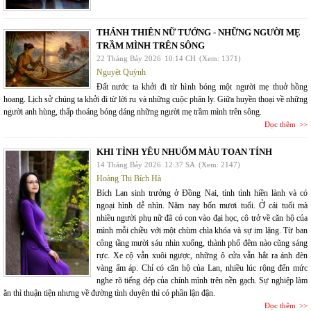
THÁNH THIÊN NỮ TƯỚNG - NHỮNG NGƯỜI MẸ
TRẦM MÌNH TRÊN SÔNG
22 Tháng Bảy 2026
10:14 CH
(Xem: 1371)
Nguyệt Quỳnh
Đất nước ta khởi đi từ hình bóng một người mẹ thuở hồng
hoang. Lịch sử chúng ta khởi đi từ lời ru và những cuộc phân ly. Giữa huyền thoại về những
người anh hùng, thấp thoáng bóng dáng những người mẹ trầm mình trên sông.
Đọc thêm
KHI TÌNH YÊU NHUỐM MÀU TOAN TÍNH
14 Tháng Bảy 2026
12:37 SA
(Xem: 2147)
Hoàng Thị Bích Hà
Bích Lan sinh trưởng ở Đồng Nai, tính tình hiền lành và có
ngoại hình dễ nhìn. Năm nay bốn mươi tuổi. Ở cái tuổi mà
nhiều người phụ nữ đã có con vào đại học, cô trở về căn hộ của
mình mỗi chiều với một chùm chìa khóa và sự im lặng. Từ ban
công tầng mười sáu nhìn xuống, thành phố đêm nào cũng sáng
rực. Xe cộ vẫn xuôi ngược, những ô cửa vẫn hắt ra ánh đèn
vàng ấm áp. Chỉ có căn hộ của Lan, nhiều lúc rộng đến mức
nghe rõ tiếng dép của chính mình trên nền gạch. Sự nghiệp làm
ăn thì thuận tiện nhưng về đường tình duyên thì có phần lận đận.
Đọc thêm