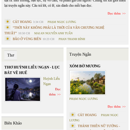
đặt ra: môi trường, bạo lực, sự vô cảm, và phẩm giá con người? Chúng tôi xin giới thiệu
lại truyện ngắn này. Câu trả lời, có lẽ, xin dành cho mỗi bạn đọc.
Đọc thêm
CÁT HOANG
3:34 CH
PHẠM NGỌC LƯƠNG
“THỜI NÀY KHÔNG PHẢI LÀ THỜI CỦA VĂN CHƯƠNG NGHỆ
THUẬT”
10:50 CH
MAI AN NGUYỄN ANH TUẤN
BÃO Ở VÙNG BIÊN
10:23 CH
PHAN THANH BÌNH
Truyện Ngắn
Thơ
XÓM BỜ MƯƠNG
THƠ HUỲNH LIỄU NGẠN - LỤC
BÁT VỀ HUẾ
Huỳnh Liễu
Ngạn
Đọc
thêm
PHẠM NGỌC LƯƠNG
Đọc thêm
CÁT HOANG
PHẠM NGỌC
LƯƠNG
Biên Khảo
THÁNH THIÊN NỮ TƯỚNG -