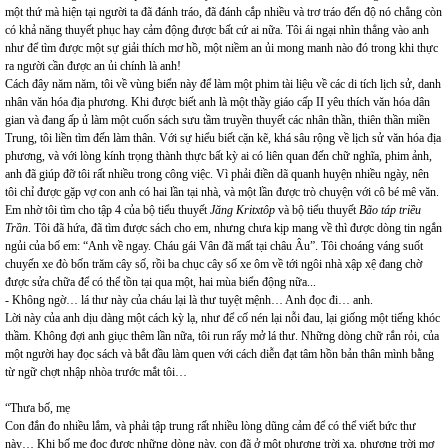
một thứ mà hiện tại người ta đã đánh tráo, đã đánh cắp nhiều và trơ tráo đến độ nó chẳng còn
có khả năng thuyết phục hay cảm động được bất cứ ai nữa. Tôi ái ngại nhìn thẳng vào anh
như để tìm được một sự giải thích mơ hồ, một niềm an ủi mong manh nào đó trong khi thực
ra người cần được an ủi chính là anh!
Cách đây năm năm, tôi về vùng biển này để làm một phim tài liệu về các di tích lịch sử, danh
nhân văn hóa địa phương. Khi được biết anh là một thầy giáo cấp II yêu thích văn hóa dân
gian và đang ấp ủ làm một cuốn sách sưu tầm truyền thuyết các nhân thần, thiên thần miền
Trung, tôi liền tìm đến làm thân. Với sự hiểu biết cặn kẽ, khá sâu rộng về lịch sử văn hóa địa
phương, và với lòng kính trọng thành thực bất kỳ ai có liên quan đến chữ nghĩa, phim ảnh,
anh đã giúp đỡ tôi rất nhiều trong công việc. Vì phải điền dã quanh huyện nhiều ngày, nên
tôi chỉ được gặp vợ con anh có hai lần tại nhà, và một lần được trò chuyện với cô bé mê văn.
Em nhờ tôi tìm cho tập 4 của bộ tiểu thuyết
Jăng Kritxtôp
và bộ tiểu thuyết
Bão táp triều
Trần
. Tôi đã hứa, đã tìm được sách cho em, nhưng chưa kịp mang về thì được dòng tin ngắn
ngủi của bố em: “Anh về ngay. Cháu gái Vân đã mất tại châu Âu”. Tôi choáng váng suốt
chuyến xe đò bốn trăm cây số, rồi ba chục cây số xe ôm về tới ngôi nhà xập xệ đang chờ
được sửa chữa để có thể tồn tại qua một, hai mùa biển động nữa...
- Không ngờ… lá thư này của cháu lại là thư tuyệt mệnh… Anh đọc đi… anh.
Lời này của anh dịu dàng một cách kỳ lạ, như để cố nén lại nỗi đau, lại giống một tiếng khóc
thầm. Không đợi anh giục thêm lần nữa, tôi run rẩy mở lá thư. Những dòng chữ rắn rỏi, của
một người hay đọc sách và bắt đầu làm quen với cách diễn đạt tâm hồn bản thân mình bằng
từ ngữ chợt nhập nhòa trước mắt tôi…
“Thưa bố, mẹ
Con đắn đo nhiều lắm, và phải tập trung rất nhiều lòng dũng cảm để có thể viết bức thư
này… Khi bố mẹ đọc được những dòng này, con đã ở một phương trời xa, phương trời mơ