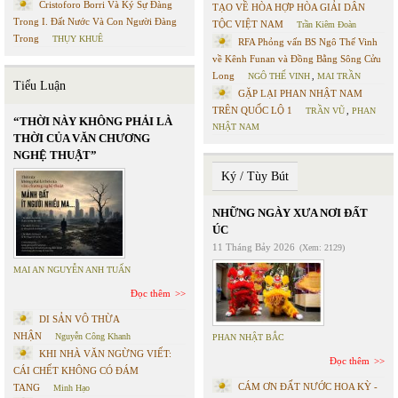
Cristoforo Borri Và Ký Sự Đàng
TẠO VỀ HÒA HỢP HÒA GIẢI DÂN
Trong I. Đất Nước Và Con Người Đàng
TỘC VIỆT NAM
Trần Kiêm Đoàn
Trong
THỤY KHUÊ
RFA Phỏng vấn BS Ngô Thế Vinh
về Kênh Funan và Đồng Bằng Sông Cửu
Long
NGÔ THẾ VINH
,
MAI TRẦN
Tiểu Luận
GẶP LẠI PHAN NHẬT NAM
TRÊN QUỐC LỘ 1
TRẦN VŨ
,
PHAN
“THỜI NÀY KHÔNG PHẢI LÀ
NHẬT NAM
THỜI CỦA VĂN CHƯƠNG
NGHỆ THUẬT”
Ký / Tùy Bút
NHỮNG NGÀY XƯA NƠI ĐẤT
ÚC
11 Tháng Bảy 2026
(Xem: 2129)
MAI AN NGUYỄN ANH TUẤN
Đọc thêm
DI SẢN VÔ THỪA
NHẬN
Nguyễn Công Khanh
PHAN NHẬT BẮC
KHI NHÀ VĂN NGỪNG VIẾT:
Đọc thêm
CÁI CHẾT KHÔNG CÓ ĐÁM
CÁM ƠN ĐẤT NƯỚC HOA KỲ -
TANG
Minh Hạo