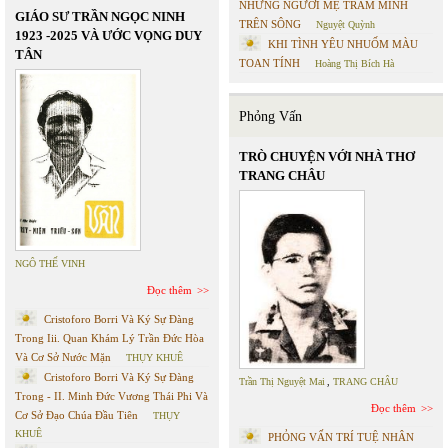
NHỮNG NGƯỜI MẸ TRẦM MÌNH
GIÁO SƯ TRẦN NGỌC NINH
TRÊN SÔNG
Nguyệt Quỳnh
1923 -2025 VÀ ƯỚC VỌNG DUY
KHI TÌNH YÊU NHUỐM MÀU
TÂN
TOAN TÍNH
Hoàng Thị Bích Hà
Phỏng Vấn
TRÒ CHUYỆN VỚI NHÀ THƠ
TRANG CHÂU
NGÔ THẾ VINH
Đọc thêm
Cristoforo Borri Và Ký Sự Đàng
Trong Iii. Quan Khám Lý Trần Đức Hòa
Và Cơ Sở Nước Mặn
THỤY KHUÊ
Cristoforo Borri Và Ký Sự Đàng
Trần Thị Nguyệt Mai
,
TRANG CHÂU
Trong - II. Minh Đức Vương Thái Phi Và
Đọc thêm
Cơ Sở Đạo Chúa Đầu Tiên
THỤY
KHUÊ
PHỎNG VẤN TRÍ TUỆ NHÂN