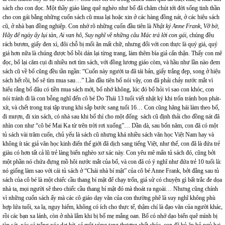
sách cho con đọc. Một thầy giáo làng quê nghèo như bố đã chăm chút tới đời sống tinh thần
cho con gái bằng những cuốn sách cũ mua lại hoặc xin ở các hàng đồng nát, ở các hiệu sách
cũ, ở nhà bạn đồng nghiệp. Con nhớ rõ những cuốn đầu tiên là
Nhật ký Anne Frank, Vỡ bờ,
Hãy để ngày ấy lụi tàn, Ai van hô, Suy nghĩ về những câu Mác trả lời con gái
, chúng đều
rách bươm, giấy đen xì, đôi chỗ bị mối ăn mất chữ, nhưng đối với con thực là quý giá, quý
giá hơn nữa là chúng được bố bồi dán lại từng trang, làm thêm bìa giả cẩn thận. Thấy con mê
đọc, bố lại căm cụi đi nhiều nơi tìm sách, với đồng lương giáo còm, và hầu như lần nào đem
sách cũ về bố cũng đều tần ngần: “Cuốn này người ta đã tái bản, giấy trắng đẹp, song ở hiệu
sách hết rồi, bố sẽ tìm mua sau…” Lần đầu tiên bố nói vậy, con đã phải chảy nước mắt vì
hiểu rằng bố đâu có tiền mua sách mới, bố nhớ không, lúc đó bố hỏi vì sao con khóc, con
nói tránh đi là con bỗng nghĩ đến cô bé Do Thái 13 tuổi viết nhật ký khi trốn tránh bọn phát-
xít, và chết trong trại tập trung khi sắp bước sang tuổi 16… Con cũng hăng hái làm theo bố,
đi mượn, đi xin sách, có nhà sau khi bố thí cho một đống sách cũ định thải cho đồng nát đã
nhìn con như “cô bé Mai Ka từ trên trời rơi xuống”… Dần dà, sau bốn năm, con đã có một
tủ sách vài trăm cuốn, chủ yếu là sách cũ nhưng khá nhiều sách văn học Việt Nam hay và
không ít tác giả văn học kinh điển thế giới đã dịch sang tiếng Việt, như thế, con đã là đứa trẻ
giàu có hơn tất cả lũ trẻ làng biển nghèo xơ xác này. Con yêu mê mẩn tủ sách đó, cũng bởi
một phần nó chứa đựng mồ hôi nước mắt của bố, và con đã có ý nghĩ như đứa trẻ 10 tuổi là:
nó giống làm sao với cái tủ sách ở “Chái nhà bí mật” của cô bé Anne Frank, bởi đằng sau tủ
sách của cô bé là một chiếc cầu thang bí mật để chạy trốn, giả sử có chuyện gì bất trắc đe dọa
nhà ta, mọi người sẽ theo chiếc cầu thang bí mật đó mà thoát ra ngoài… Nhưng cũng chính
vì những cuốn sách ấy mà các cô giáo dạy văn của con thường phê là suy nghĩ không phù
hợp lứa tuổi, xa lạ, nguy hiểm, không có ích cho thực tế, thậm chí là đạo văn của người khác,
rồi các bạn xa lánh, còn ở nhà lắm khi bị bố mẹ mắng oan. Bố có nhớ dạo biển quê mình bị
tàn sát, xác cá trắng xóa dạt bờ, cả một vùng tang thương chết chóc, con đã bỏ ăn bỏ ngủ hai