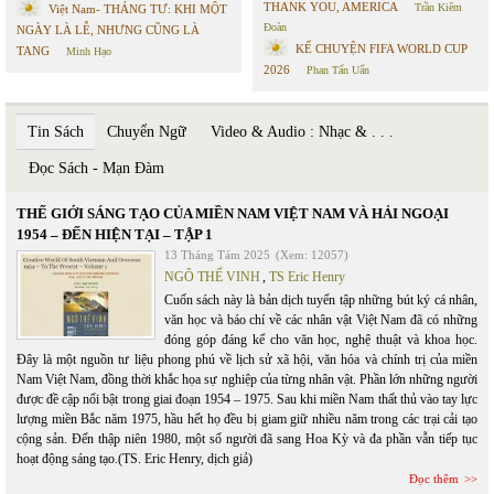
THANK YOU, AMERICA
Trần Kiêm
Việt Nam- THÁNG TƯ: KHI MỘT
Đoàn
NGÀY LÀ LỄ, NHƯNG CŨNG LÀ
KỂ CHUYỆN FIFA WORLD CUP
TANG
Minh Hạo
2026
Phan Tấn Uẩn
Tin Sách
Chuyển Ngữ
Video & Audio : Nhạc & . . .
Đọc Sách - Mạn Đàm
THẾ GIỚI SÁNG TẠO CỦA MIỀN NAM VIỆT NAM VÀ HẢI NGOẠI
1954 – ĐẾN HIỆN TẠI – TẬP 1
13 Tháng Tám 2025
(Xem: 12057)
NGÔ THẾ VINH
,
TS Eric Henry
Cuốn sách này là bản dịch tuyển tập những bút ký cá nhân,
văn học và báo chí về các nhân vật Việt Nam đã có những
đóng góp đáng kể cho văn học, nghệ thuật và khoa học.
Đây là một nguồn tư liệu phong phú về lịch sử xã hội, văn hóa và chính trị của miền
Nam Việt Nam, đồng thời khắc họa sự nghiệp của từng nhân vật. Phần lớn những người
được đề cập nổi bật trong giai đoạn 1954 – 1975. Sau khi miền Nam thất thủ vào tay lực
lượng miền Bắc năm 1975, hầu hết họ đều bị giam giữ nhiều năm trong các trại cải tạo
cộng sản. Đến thập niên 1980, một số người đã sang Hoa Kỳ và đa phần vẫn tiếp tục
hoạt động sáng tạo.(TS. Eric Henry, dịch giả)
Đọc thêm