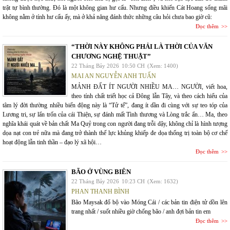
trật tự bình thường. Đó là một không gian hư cấu. Nhưng điều khiến Cát Hoang sống mãi
không nằm ở tính hư cấu ấy, mà ở khả năng đánh thức những câu hỏi chưa bao giờ cũ:
Đọc thêm
“THỜI NÀY KHÔNG PHẢI LÀ THỜI CỦA VĂN
CHƯƠNG NGHỆ THUẬT”
22 Tháng Bảy 2026
10:50 CH
(Xem: 1400)
MAI AN NGUYỄN ANH TUẤN
MẢNH ĐẤT ÍT NGƯỜI NHIỀU MA… NGƯỜI, viết hoa,
theo tính chất triết học cả Đông lẫn Tây, và theo cách hiểu của
tâm lý đời thường nhiều biến động này là “Tử tế”, đang ít dần đi cùng với sự teo tóp của
Lương tri, sự lẩn trốn của cái Thiện, sự đánh mất Tình thương và Lòng trắc ẩn… Ma, theo
nghĩa khái quát về bản chất Ma Quỷ trong con người đang trỗi dậy, không chỉ là hình tượng
dọa nạt con trẻ nữa mà đang trở thành thế lực khủng khiếp đe dọa thống trị toàn bộ cơ chế
hoạt động lẫn tinh thần – đạo lý xã hội…
Đọc thêm
BÃO Ở VÙNG BIÊN
22 Tháng Bảy 2026
10:23 CH
(Xem: 1632)
PHAN THANH BÌNH
Bão Maysak đổ bộ vào Móng Cái / các bản tin điện tử dồn lên
trang nhất / suốt nhiều giờ chống bão / anh đợi bản tin em
Đọc thêm