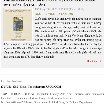
THẾ GIỚI SÁNG TẠO CỦA MIỀN NAM VIỆT NAM VÀ HẢI NGOẠI
1954 – ĐẾN HIỆN TẠI – TẬP 1
13 Tháng Tám 2025
9:11 CH
(Xem: 12057)
NGÔ THẾ VINH
,
TS Eric Henry
Cuốn sách này là bản dịch tuyển tập những bút ký cá nhân,
văn học và báo chí về các nhân vật Việt Nam đã có những
đóng góp đáng kể cho văn học, nghệ thuật và khoa học.
Đây là một nguồn tư liệu phong phú về lịch sử xã hội, văn
hóa và chính trị của miền Nam Việt Nam, đồng thời khắc
họa sự nghiệp của từng nhân vật. Phần lớn những người
được đề cập nổi bật trong giai đoạn 1954 – 1975. Sau khi miền Nam thất thủ vào tay lực
lượng miền Bắc năm 1975, hầu hết họ đều bị giam giữ nhiều năm trong các trại cải tạo
cộng sản. Đến thập niên 1980, một số người đã sang Hoa Kỳ và đa phần vẫn tiếp tục
hoạt động sáng tạo.(TS. Eric Henry, dịch giả)
Đọc thêm
Liên Lạc Tòa Soạn:
(714)381-8780
/ Email:
Tapc
Hihopluu@AOL.COM
TẠP CHÍ HỢP LƯU
Is An Independent Literary, Arts, And Research-Based Publication
Devoted To Commentary, Critical Essays, And Cultural Analysis.
It Is Not Affiliated With Any Government, Political Party, Or Political Organization.