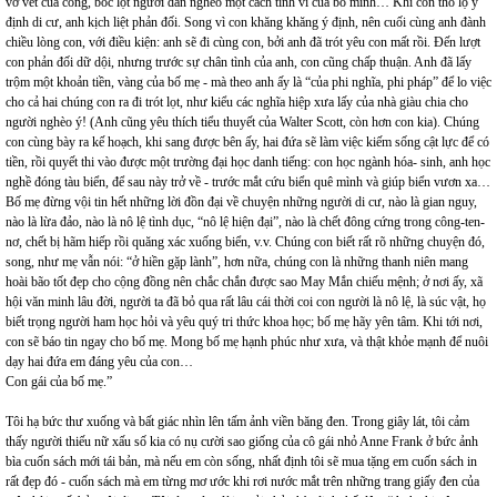
vơ vét của công, bóc lột người dân nghèo một cách tinh vi của bố mình… Khi con thổ lộ ý
định di cư, anh kịch liệt phản đối. Song vì con khăng khăng ý định, nên cuối cùng anh đành
chiều lòng con, với điều kiện: anh sẽ đi cùng con, bởi anh đã trót yêu con mất rồi. Đến lượt
con phản đối dữ dội, nhưng trước sự chân tình của anh, con cũng chấp thuận. Anh đã lấy
trộm một khoản tiền, vàng của bố mẹ - mà theo anh ấy là “của phi nghĩa, phi pháp” để lo việc
cho cả hai chúng con ra đi trót lọt, như kiểu các nghĩa hiệp xưa lấy của nhà giàu chia cho
người nghèo ý! (Anh cũng yêu thích tiểu thuyết của Walter Scott, còn hơn con kia). Chúng
con cùng bày ra kế hoạch, khi sang được bên ấy, hai đứa sẽ làm việc kiếm sống cật lực để có
tiền, rồi quyết thi vào được một trường đại học danh tiếng: con học ngành hóa- sinh, anh học
nghề đóng tàu biển, để sau này trở về - trước mắt cứu biển quê mình và giúp biển vươn xa…
Bố mẹ đừng vội tin hết những lời đồn đại về chuyện những người di cư, nào là gian nguy,
nào là lừa đảo, nào là nô lệ tình dục, “nô lệ hiện đại”, nào là chết đông cứng trong công-ten-
nơ, chết bị hãm hiếp rồi quăng xác xuống biển, v.v. Chúng con biết rất rõ những chuyện đó,
song, như mẹ vẫn nói: “ở hiền gặp lành”, hơn nữa, chúng con là những thanh niên mang
hoài bão tốt đẹp cho cộng đồng nên chắc chắn được sao May Mắn chiếu mệnh; ở nơi ấy, xã
hội văn minh lâu đời, người ta đã bỏ qua rất lâu cái thời coi con người là nô lệ, là súc vật, họ
biết trọng người ham học hỏi và yêu quý tri thức khoa học; bố mẹ hãy yên tâm. Khi tới nơi,
con sẽ báo tin ngay cho bố mẹ. Mong bố mẹ hạnh phúc như xưa, và thật khỏe mạnh để nuôi
dạy hai đứa em đáng yêu của con…
Con gái của bố mẹ.”
Tôi hạ bức thư xuống và bất giác nhìn lên tấm ảnh viền băng đen. Trong giây lát, tôi cảm
thấy người thiếu nữ xấu số kia có nụ cười sao giống của cô gái nhỏ Anne Frank ở bức ảnh
bìa cuốn sách mới tái bản, mà nếu em còn sống, nhất định tôi sẽ mua tặng em cuốn sách in
rất đẹp đó - cuốn sách mà em từng mơ ước khi rơi nước mắt trên những trang giấy đen của