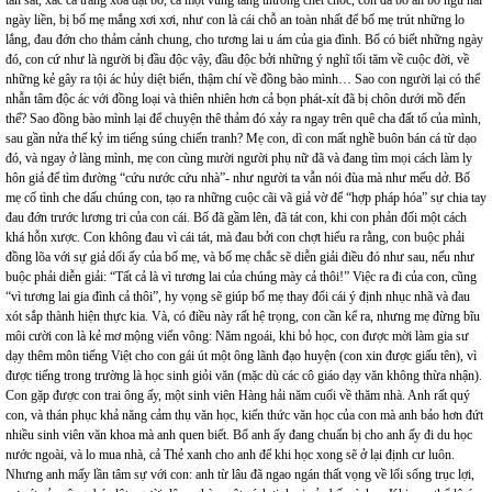
ngày liền, bị bố mẹ mắng xơi xơi, như con là cái chỗ an toàn nhất để bố mẹ trút những lo
lắng, đau đớn cho thảm cảnh chung, cho tương lai u ám của gia đình. Bố có biết những ngày
đó, con cứ như là người bị đầu độc vậy, đầu độc bởi những ý nghĩ tối tăm về cuộc đời, về
những kẻ gây ra tội ác hủy diệt biển, thậm chí về đồng bào mình… Sao con người lại có thể
nhẫn tâm độc ác với đồng loại và thiên nhiên hơn cả bọn phát-xít đã bị chôn dưới mồ đến
thế? Sao đồng bào mình lại để chuyện thê thảm đó xảy ra ngay trên quê cha đất tổ của mình,
sau gần nửa thế kỷ im tiếng súng chiến tranh? Mẹ con, dì con mất nghề buôn bán cá từ dạo
đó, và ngay ở làng mình, mẹ con cùng mười người phụ nữ đã và đang tìm mọi cách làm ly
hôn giả để tìm đường “cứu nước cứu nhà”- như người ta vẫn nói đùa mà như mếu dở. Bố
mẹ cố tình che dấu chúng con, tạo ra những cuộc cãi vã giả vờ để “hợp pháp hóa” sự chia tay
đau đớn trước lương tri của con cái. Bố đã gầm lên, đã tát con, khi con phản đối một cách
khá hỗn xược. Con không đau vì cái tát, mà đau bởi con chợt hiểu ra rằng, con buộc phải
đồng lõa với sự giả dối ấy của bố mẹ, và bố mẹ chắc sẽ diễn giải điều đó như sau, nếu như
buộc phải diễn giải: “Tất cả là vì tương lai của chúng mày cả thôi!” Việc ra đi của con, cũng
“vì tương lai gia đình cả thôi”, hy vọng sẽ giúp bố mẹ thay đổi cái ý định nhục nhã và đau
xót sắp thành hiện thực kia. Và, có điều này rất hệ trọng, con cần kể ra, nhưng mẹ đừng bĩu
môi cười con là kẻ mơ mộng viển vông: Năm ngoái, khi bỏ học, con được mời làm gia sư
dạy thêm môn tiếng Việt cho con gái út một ông lãnh đạo huyện (con xin được giấu tên), vì
được tiếng trong trường là học sinh giỏi văn (mặc dù các cô giáo dạy văn không thừa nhận).
Con gặp được con trai ông ấy, một sinh viên Hàng hải năm cuối về thăm nhà. Anh rất quý
con, và thán phục khả năng cảm thụ văn học, kiến thức văn học của con mà anh bảo hơn đứt
nhiều sinh viên văn khoa mà anh quen biết. Bố anh ấy đang chuẩn bị cho anh ấy đi du học
nước ngoài, và lo mua nhà, cả Thẻ xanh cho anh để khi học xong sẽ ở lại định cư luôn.
Nhưng anh mấy lần tâm sự với con: anh từ lâu đã ngao ngán thất vọng về lối sống trục lợi,