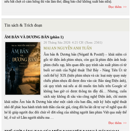
nếu bất chợt có cảm hứng thì vẫn làm thơ, đăng báo chứ không xuất bản nữa).
Đọc thêm
Tin sách & Trích đoạn
ÂM BẢN VÀ DƯƠNG BẢN (phần 1)
26 Tháng Sáu 2026
4:21 CH
(Xem: 2561)
MAI AN NGUYỄN ANH TUẤN
Âm bản & Dương bản (Négatif & Positif) – khái niệm có
gốc từ điện ảnh phim nhựa, còn gọi là phim điện ảnh hoặc
phim chiếu rạp, liên quan đến quy trình sản xuất phim có từ
buổi sơ sinh của Nghệ thuật Thứ Bảy - Nàng Tiên Út từ
cuối thế kỷ XIX (hiện phim nhựa và các loại máy quay máy
chiếu phim nhựa đã được đưa vào các Bảo tàng Điện ảnh),
cái quy trình mà nếu ai đó muốn tìm hiểu trên Google sẽ
không bao giờ có được thông tin đầy đủ… Nhưng, cuốn
sách này không đi sâu vào công nghệ Điện ảnh, chỉ mượn
khái niệm Âm bản & Dương bản như một cánh cửa ban đầu, một ký hiệu nghệ thuật
nhỏ để phác họa hành trình tinh thần của tác giả, cùng đôi ba lát cắt tự sự về nghề qua đó
hé lộ giúp người đọc đôi chút về đời sống của những người làm phim Việt qua mấy thế
hệ, ở xứ sở Lắm người nhiều ma …
Đọc thêm