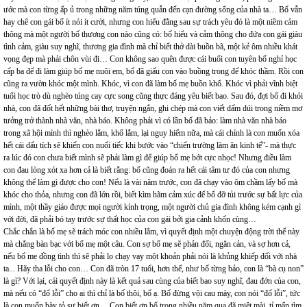
ước mà con từng ấp ủ trong những năm túng quẫn đến cạn đường sống của nhà ta… Bố vẫn
hay chê con gái bố ít nói ít cười, nhưng con hiểu đằng sau sự trách yêu đó là một niềm cảm
thông mà một người bố thương con nào cũng có: bố hiểu và cảm thông cho đứa con gái giàu
tình cảm, giàu suy nghĩ, thương gia đình mà chỉ biết thở dài buồn bã, một kẻ ôm nhiều khát
vọng đẹp mà phải chôn vùi đi… Con không sao quên được cái buổi con tuyên bố nghỉ học
cấp ba để đi làm giúp bố mẹ nuôi em, bố đã giấu con vào buồng trong để khóc thầm. Rồi con
cũng ra vườn khóc một mình. Khóc, vì con đã làm bố mẹ buồn khổ. Khóc vì phải vĩnh biệt
tuổi học trò dù nghèo túng cay cực song cũng thực đáng yêu biết bao. Sau đó, đợi bố đi khỏi
nhà, con đã đốt hết những bài thơ, truyện ngắn, ghi chép mà con viết dấm dúi trong niềm mơ
tưởng trở thành nhà văn, nhà báo. Không phải vì có lần bố đã bảo: làm nhà văn nhà báo
trong xã hội mình thì nghèo lắm, khổ lắm, lại nguy hiểm nữa, mà cái chính là con muốn xóa
hết cái dấu tích sẽ khiến con nuối tiếc khi bước vào “chiến trường làm ăn kinh tế”- mà thực
ra lúc đó con chưa biết mình sẽ phải làm gì để giúp bố mẹ bớt cực nhọc! Nhưng điều làm
con đau lòng xót xa hơn cả là biết rằng: bố cũng đoán ra hết cái tâm tư đó của con nhưng
không thể làm gì được cho con! Nếu là vài năm trước, con đã chạy vào ôm chầm lấy bố mà
khóc cho thỏa, nhưng con đã lớn rồi, biết kìm hãm cảm xúc để bố đỡ tủi trước sự bất lực của
mình, một thầy giáo được mọi người kính trọng, một người chủ gia đình không kém cạnh gì
với đời, đã phải bó tay trước sự thất học của con gái bởi gia cảnh khốn cùng…
Chắc chắn là bố mẹ sẽ trách móc con nhiều lắm, vì quyết định một chuyện động trời thế này
mà chẳng bàn bạc với bố mẹ một câu. Con sợ bố mẹ sẽ phản đối, ngăn cản, và sợ hơn cả,
nếu bố mẹ đồng tình thì sẽ phải lo chạy vạy một khoản phải nói là khủng khiếp đối với nhà
ta... Hãy tha lỗi cho con… Con đã tròn 17 tuổi, hơn thế, như bố từng bảo, con là “bà cụ non”
là gì? Với lại, cái quyết định này là kết quả sau cùng của biết bao suy nghĩ, đau đớn của con,
mà nếu có “đổ lỗi” cho ai thì chỉ là bố thôi, bố ạ. Bố đừng vội cau mày, con nói “đổ lỗi”, tức
là con muốn bày tỏ sự biết ơn… Con biết ơn bố trong nhiều năm qua đã miệt mài, tỉ mẩn tìm