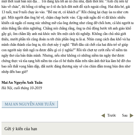
một thời xuất bản nội địa… Tôi đang lựa lời an ủi chủ nhà, định thốt lên: “Anh chị nên tự
hào về cháu”, thì bỗng có tiếng xe ô tô du lịch đời mới đỗ xịch ngoài cổng. Hai đứa bé, gái
13 tuổi, trai 9 tuổi chạy ào vào. “Bố mẹ ơi, có khách ạ!” Rồi chúng lại chạy ùa ra như cơn
gió. Một người đàn ông bệ vệ, chậm chạp bước vào. Cặp mắt ngầu đỏ vì đã khóc nhiều
khiến cái ngấn cổ nung núc những mỡ của ông dường như cũng đỡ chối hơn, cả khi người ta
nhìn thẳng lẫn nhìn nghiêng. Chẳng nói chẳng rằng, ông ta chủ động bước tới anh giáo khổ
gầy gò, ôm chầm lấy anh mà khóc nức lên một cách tội nghiệp. Không cần chủ nhà giới
thiệu, mười phần tôi cũng đoán ra tới chín phần ông ta là ai. Nhìn cung cách đau khổ và hạ
mình chân thành của ông ta, tôi chợt nảy ý nghĩ: “Biết đâu cái chết của hai đứa trẻ sẽ giúp
con người này tỉnh ngộ ra được điều gì có ý nghĩa?” Rồi tôi chợt tự cười riễu về niềm tin
ngây thơ của bản thân mình. Nhưng, nếu như không có những niềm tin ngây thơ được
chứng thực và tỏa rạng bởi niềm tin của cô bé thiên thần trên tấm ảnh thờ kia làm bệ đỡ cho
bao nỗi thất vọng bầm dập, đất nước đáng thương này sẽ còn chìm đắm trong bùn đen nhơ
nhớp đến bao giờ?
Mai An Nguyễn Anh Tuấn
Hà Nội, cuối tháng 10-2019
MAI AN NGUYỄN ANH TUẤN
Trước
Sau
Gửi ý kiến của bạn