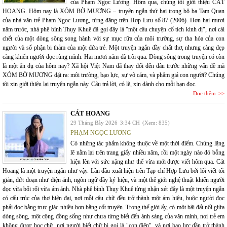
của Phạm Ngọc Lương. Hôm qua, chúng tôi giới thiệu CÁT
HOANG. Hôm nay là XÓM BỜ MƯƠNG – truyện ngắn thứ hai trong bộ ba Tam Quan
của nhà văn trẻ Phạm Ngọc Lương, từng đăng trên Hợp Lưu số 87 (2006). Hơn hai mươi
năm trước, nhà phê bình Thụy Khuê đã gọi đây là "một câu chuyện cổ tích kinh dị", nơi cái
chết của một dòng sông song hành với sự mục rữa của môi trường, sự tha hóa của con
người và số phận bi thảm của một đứa trẻ. Một truyện ngắn đầy chất thơ, nhưng càng đẹp
càng khiến người đọc rùng mình. Hai mươi năm đã trôi qua. Dòng sông trong truyện có còn
là một ẩn dụ của hôm nay? Xã hội Việt Nam đã thay đổi đến đâu trước những vấn đề mà
XÓM BỜ MƯƠNG đặt ra: môi trường, bạo lực, sự vô cảm, và phẩm giá con người? Chúng
tôi xin giới thiệu lại truyện ngắn này. Câu trả lời, có lẽ, xin dành cho mỗi bạn đọc.
Đọc thêm
CÁT HOANG
29 Tháng Bảy 2026
3:34 CH
(Xem: 835)
PHẠM NGỌC LƯƠNG
Có những tác phẩm không thuộc về một thời điểm. Chúng lặng
lẽ nằm lại trên trang giấy nhiều năm, rồi một ngày nào đó bỗng
hiện lên với sức nặng như thể vừa mới được viết hôm qua. Cát
Hoang là một truyện ngắn như vậy. Lần đầu xuất hiện trên Tạp chí Hợp Lưu bởi lối viết tối
giản, đứt đoạn như điện ảnh, ngôn ngữ đầy ký hiệu, và một thế giới nghệ thuật khiến người
đọc vừa bối rối vừa ám ảnh. Nhà phê bình Thụy Khuê từng nhận xét đây là một truyện ngắn
có cấu trúc của thơ hiện đại, nơi mỗi câu chữ đều trở thành một ám hiệu, buộc người đọc
phải đọc bằng trực giác nhiều hơn bằng cốt truyện. Trong thế giới ấy, có một bãi đất nổi giữa
dòng sông, một cộng đồng sống như chưa từng biết đến ánh sáng của văn minh, nơi trẻ em
không được học chữ, nơi người biết chữ bị gọi là "con điên", và nơi bạo lực dần trở thành