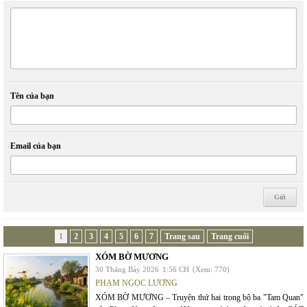
Tên của bạn
Email của bạn
1
2
3
4
5
6
7
Trang sau
Trang cuối
XÓM BỜ MƯƠNG
30 Tháng Bảy 2026
1:56 CH
(Xem: 770)
PHẠM NGỌC LƯƠNG
XÓM BỜ MƯƠNG – Truyện thứ hai trong bộ ba "Tam Quan"