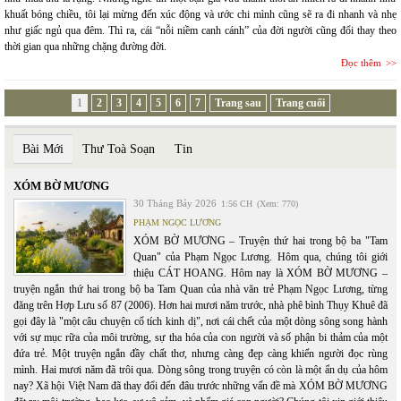
khuất bóng chiều, tôi lại mừng đến xúc động và ước chi mình cũng sẽ ra đi nhanh và nhẹ
như giấc ngủ qua đêm. Thì ra, cái “nỗi niềm canh cánh” của đời người cũng đổi thay theo
thời gian qua những chặng đường đời.
Đọc thêm
1
2
3
4
5
6
7
Trang sau
Trang cuối
Bài Mới
Thư Toà Soạn
Tin
XÓM BỜ MƯƠNG
30 Tháng Bảy 2026
1:56 CH
(Xem: 770)
PHẠM NGỌC LƯƠNG
XÓM BỜ MƯƠNG – Truyện thứ hai trong bộ ba "Tam
Quan" của Phạm Ngọc Lương. Hôm qua, chúng tôi giới
thiệu CÁT HOANG. Hôm nay là XÓM BỜ MƯƠNG –
truyện ngắn thứ hai trong bộ ba Tam Quan của nhà văn trẻ Phạm Ngọc Lương, từng
đăng trên Hợp Lưu số 87 (2006). Hơn hai mươi năm trước, nhà phê bình Thụy Khuê đã
gọi đây là "một câu chuyện cổ tích kinh dị", nơi cái chết của một dòng sông song hành
với sự mục rữa của môi trường, sự tha hóa của con người và số phận bi thảm của một
đứa trẻ. Một truyện ngắn đầy chất thơ, nhưng càng đẹp càng khiến người đọc rùng
mình. Hai mươi năm đã trôi qua. Dòng sông trong truyện có còn là một ẩn dụ của hôm
nay? Xã hội Việt Nam đã thay đổi đến đâu trước những vấn đề mà XÓM BỜ MƯƠNG