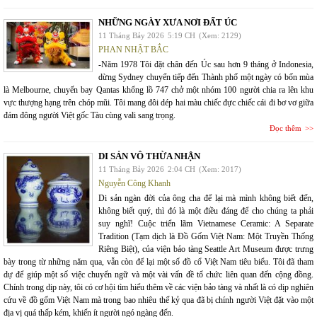
NHỮNG NGÀY XƯA NƠI ĐẤT ÚC
11 Tháng Bảy 2026
5:19 CH
(Xem: 2129)
PHAN NHẬT BẮC
-Năm 1978 Tôi đặt chân đến Úc sau hơn 9 tháng ở Indonesia,
dừng Sydney chuyển tiếp đến Thành phố một ngày có bốn mùa
là Melbourne, chuyến bay Qantas khổng lồ 747 chở một nhóm 100 người chia ra lên khu
vực thượng hạng trên chóp mũi. Tôi mang đôi dép hai màu chiếc đực chiếc cái đi bơ vơ giữa
đám đông người Việt gốc Tàu cùng vali sang trọng.
Đọc thêm
DI SẢN VÔ THỪA NHẬN
11 Tháng Bảy 2026
2:04 CH
(Xem: 2017)
Nguyễn Công Khanh
Di sản ngàn đời của ông cha để lại mà mình không biết đến,
không biết quý, thì đó là một điều đáng để cho chúng ta phải
suy nghĩ! Cuộc triển lãm Vietnamese Ceramic: A Separate
Tradition (Tạm dịch là Đồ Gốm Việt Nam: Một Truyền Thống
Riêng Biệt), của viện bảo tàng Seattle Art Museum được trưng
bày trong từ những năm qua, vẫn còn để lại một số đồ cổ Việt Nam tiêu biểu. Tôi đã tham
dự để giúp một số việc chuyển ngữ và một vài vấn đề tổ chức liên quan đến cộng đồng.
Chính trong dịp này, tôi có cơ hội tìm hiểu thêm về các viện bảo tàng và nhất là có dịp nghiên
cứu về đồ gốm Việt Nam mà trong bao nhiêu thế kỷ qua đã bị chính người Việt đặt vào một
địa vị quá thấp kém, khiến ít người ngó ngàng đến.