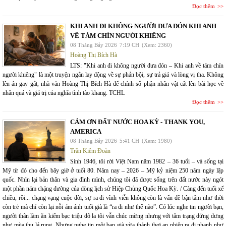
Đọc thêm
KHI ANH ĐI KHÔNG NGƯỜI ĐƯA ĐÓN KHI ANH
VỀ TÁM CHÍN NGƯỜI KHIÊNG
08 Tháng Bảy 2026
7:19 CH
(Xem: 2360)
Hoàng Thị Bích Hà
LTS: "Khi anh đi không người đưa đón – Khi anh về tám chín
người khiêng" là một truyện ngắn lay động về sự phản bội, sự trả giá và lòng vị tha. Không
lên án gay gắt, nhà văn Hoàng Thị Bích Hà để chính số phận nhân vật cất lên bài học về
nhân quả và giá trị của nghĩa tình tào khang. TCHL
Đọc thêm
CÁM ƠN ĐẤT NƯỚC HOA KỲ - THANK YOU,
AMERICA
08 Tháng Bảy 2026
5:41 CH
(Xem: 1980)
Trần Kiêm Đoàn
Sinh 1946, tôi rời Việt Nam năm 1982 – 36 tuổi – và sống tại
Mỹ từ đó cho đến bây giờ ở tuổi 80. Năm nay – 2026 – Mỹ kỷ niệm 250 năm ngày lập
quốc. Nhìn lại bản thân và gia đình mình, chúng tôi đã được sống trên đất nước này ngót
một phần năm chặng đường của dòng lịch sử Hiệp Chủng Quốc Hoa Kỳ. / Càng đến tuổi xế
chiều, rồi... chạng vạng cuộc đời, sự ra đi vĩnh viễn không còn là vấn đề bận tâm như thời
còn trẻ mà chỉ còn lại nỗi ám ảnh tuổi già là “ra đi như thế nào”. Có lúc nghe tin người bạn,
người thân làm ăn kiếm bạc triệu đô la tôi vẫn chúc mừng nhưng với tâm trạng dửng dưng
như mùa thu lá rụng. Nhưng nghe tin một bạn già vừa thảnh thơi an nhiên ra đi nhanh như