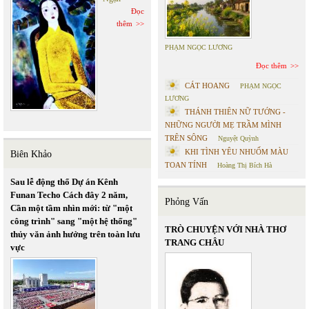
Đọc
thêm
PHẠM NGỌC LƯƠNG
Đọc thêm
CÁT HOANG
PHẠM NGỌC
LƯƠNG
THÁNH THIÊN NỮ TƯỚNG -
NHỮNG NGƯỜI MẸ TRẦM MÌNH
TRÊN SÔNG
Nguyệt Quỳnh
KHI TÌNH YÊU NHUỐM MÀU
Biên Khảo
TOAN TÍNH
Hoàng Thị Bích Hà
Sau lễ động thổ Dự án Kênh
Funan Techo Cách đây 2 năm,
Phỏng Vấn
Cần một tầm nhìn mới: từ "một
công trình" sang "một hệ thống"
TRÒ CHUYỆN VỚI NHÀ THƠ
thủy văn ảnh hưởng trên toàn lưu
TRANG CHÂU
vực