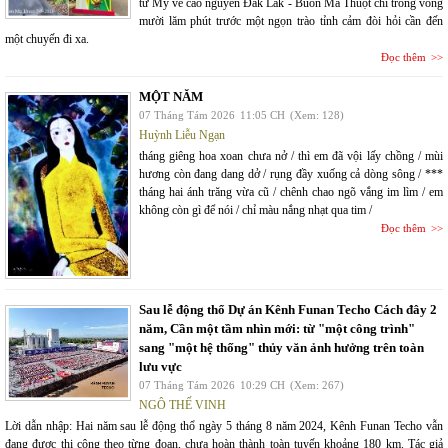
từ Mỹ về cao nguyên Đắk Lắk - Buôn Ma Thuột chỉ trong vòng
mười lăm phút trước một ngọn trào tỉnh cảm đòi hỏi cần đến
một chuyến đi xa.
Đọc thêm
MỘT NĂM
07 Tháng Tám 2026
11:05 CH
(Xem: 128)
Huỳnh Liễu Ngạn
tháng giêng hoa xoan chưa nở / thì em đã vội lấy chồng / mùi
hương còn đang dang dở / rụng đầy xuống cả dòng sông / ***
tháng hai ánh trăng vừa cũ / chênh chao ngõ vắng im lìm / em
không còn gì để nói / chỉ màu nắng nhạt qua tim /
Đọc thêm
Sau lễ động thổ Dự án Kênh Funan Techo Cách đây 2
năm, Cần một tầm nhìn mới: từ "một công trình"
sang "một hệ thống" thủy văn ảnh hưởng trên toàn
lưu vực
07 Tháng Tám 2026
10:29 CH
(Xem: 267)
NGÔ THẾ VINH
Lời dẫn nhập: Hai năm sau lễ động thổ ngày 5 tháng 8 năm 2024, Kênh Funan Techo vẫn
đang được thi công theo từng đoạn, chưa hoàn thành toàn tuyến khoảng 180 km. Tác giả