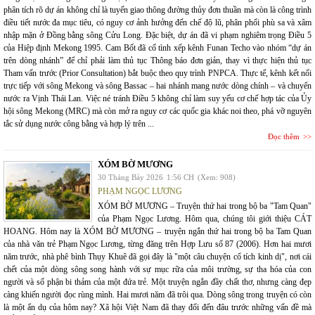
phân tích rõ dự án không chỉ là tuyến giao thông đường thủy đơn thuần mà còn là công trình
điều tiết nước đa mục tiêu, có nguy cơ ảnh hưởng đến chế độ lũ, phân phối phù sa và xâm
nhập mặn ở Đồng bằng sông Cửu Long. Đặc biệt, dự án đã vi phạm nghiêm trọng Điều 5
của Hiệp định Mekong 1995. Cam Bốt đã cố tình xếp kênh Funan Techo vào nhóm “dự án
trên dòng nhánh” để chỉ phải làm thủ tục Thông báo đơn giản, thay vì thực hiện thủ tục
Tham vấn trước (Prior Consultation) bắt buộc theo quy trình PNPCA. Thực tế, kênh kết nối
trực tiếp với sông Mekong và sông Bassac – hai nhánh mang nước dòng chính – và chuyển
nước ra Vịnh Thái Lan. Việc né tránh Điều 5 không chỉ làm suy yếu cơ chế hợp tác của Ủy
hội sông Mekong (MRC) mà còn mở ra nguy cơ các quốc gia khác noi theo, phá vỡ nguyên
tắc sử dụng nước công bằng và hợp lý trên ...
Đọc thêm
XÓM BỜ MƯƠNG
30 Tháng Bảy 2026
1:56 CH
(Xem: 908)
PHẠM NGỌC LƯƠNG
XÓM BỜ MƯƠNG – Truyện thứ hai trong bộ ba "Tam Quan"
của Phạm Ngọc Lương. Hôm qua, chúng tôi giới thiệu CÁT
HOANG. Hôm nay là XÓM BỜ MƯƠNG – truyện ngắn thứ hai trong bộ ba Tam Quan
của nhà văn trẻ Phạm Ngọc Lương, từng đăng trên Hợp Lưu số 87 (2006). Hơn hai mươi
năm trước, nhà phê bình Thụy Khuê đã gọi đây là "một câu chuyện cổ tích kinh dị", nơi cái
chết của một dòng sông song hành với sự mục rữa của môi trường, sự tha hóa của con
người và số phận bi thảm của một đứa trẻ. Một truyện ngắn đầy chất thơ, nhưng càng đẹp
càng khiến người đọc rùng mình. Hai mươi năm đã trôi qua. Dòng sông trong truyện có còn
là một ẩn dụ của hôm nay? Xã hội Việt Nam đã thay đổi đến đâu trước những vấn đề mà