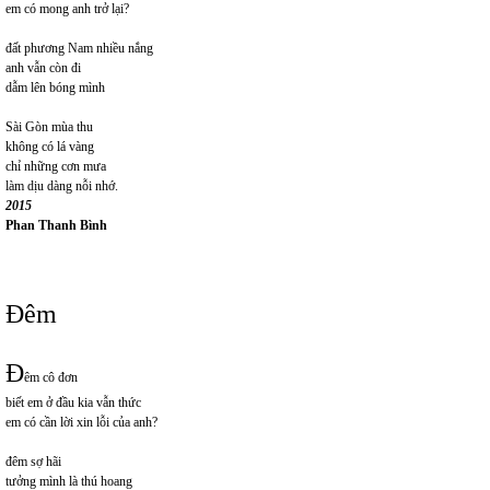
em có mong anh trở lại?
đất phương Nam nhiều nắng
anh vẫn còn đi
dẫm lên bóng mình
Sài Gòn mùa thu
không có lá vàng
chỉ những cơn mưa
làm dịu dàng nỗi nhớ.
2015
Phan Thanh Bình
Đêm
Đ
êm cô đơn
biết em ở đầu kia vẫn thức
em có cần lời xin lỗi của anh?
đêm sợ hãi
tưởng mình là thú hoang