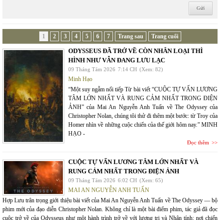
1
2
3
4
5
6
7
Trang sau
Trang cuối
ODYSSEUS ĐÃ TRỞ VỀ CÒN NHÂN LOẠI THÌ
HÌNH NHƯ VẪN ĐANG LƯU LẠC
09 Tháng Tám 2026
7:14 CH
(Xem: 82)
Minh Hạo
“Một suy ngẫm nối tiếp Từ bài viết “CUỘC TỰ VẤN LƯƠNG
TÂM LỚN NHẤT VÀ RUNG CẢM NHẤT TRONG ĐIỆN
ẢNH” của Mai An Nguyễn Anh Tuấn về The Odyssey của
Christopher Nolan, chúng tôi thử đi thêm một bước: từ Troy của
Homer nhìn về những cuộc chiến của thế giới hôm nay.” MINH
HẠO -
Đọc thêm
CUỘC TỰ VẤN LƯƠNG TÂM LỚN NHẤT VÀ
RUNG CẢM NHẤT TRONG ĐIỆN ẢNH
09 Tháng Tám 2026
6:02 CH
(Xem: 65)
MAI AN NGUYỄN ANH TUẤN
Hợp Lưu trân trọng giới thiệu bài viết của Mai An Nguyễn Anh Tuấn về The Odyssey — bộ
phim mới của đạo diễn Christopher Nolan. Không chỉ là một bài điểm phim, tác giả đã đọc
cuộc trở về của Odysseus như một hành trình trở về với lương tri và Nhân tính; nơi chiến