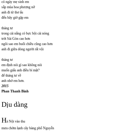
có ngày mẹ sinh em
sắp mùa hoa phượng nở
anh đi từ thơ ấu
đến bây giờ gặp em
tháng tư
trong cái nắng có bực bội cái nóng
trời Sài Gòn cao hơn
ngôi sao em buổi chiều cũng cao hơn
anh đi giữa dòng người rất vội
tháng tư
em định nói gì sao không nói
muốn giấu anh điều bí mật?
để tháng tư về
anh nhớ em hơn.
2015
Phan Thanh Bình
Dịu dàng
H
à Nội vào thu
mưa chớm lạnh cây bàng phố Nguyễn