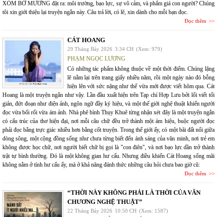
XÓM BỜ MƯƠNG đặt ra: môi trường, bạo lực, sự vô cảm, và phẩm giá con người? Chúng
tôi xin giới thiệu lại truyện ngắn này. Câu trả lời, có lẽ, xin dành cho mỗi bạn đọc.
Đọc thêm
CÁT HOANG
29 Tháng Bảy 2026
3:34 CH
(Xem: 979)
PHẠM NGỌC LƯƠNG
Có những tác phẩm không thuộc về một thời điểm. Chúng lặng
lẽ nằm lại trên trang giấy nhiều năm, rồi một ngày nào đó bỗng
hiện lên với sức nặng như thể vừa mới được viết hôm qua. Cát
Hoang là một truyện ngắn như vậy. Lần đầu xuất hiện trên Tạp chí Hợp Lưu bởi lối viết tối
giản, đứt đoạn như điện ảnh, ngôn ngữ đầy ký hiệu, và một thế giới nghệ thuật khiến người
đọc vừa bối rối vừa ám ảnh. Nhà phê bình Thụy Khuê từng nhận xét đây là một truyện ngắn
có cấu trúc của thơ hiện đại, nơi mỗi câu chữ đều trở thành một ám hiệu, buộc người đọc
phải đọc bằng trực giác nhiều hơn bằng cốt truyện. Trong thế giới ấy, có một bãi đất nổi giữa
dòng sông, một cộng đồng sống như chưa từng biết đến ánh sáng của văn minh, nơi trẻ em
không được học chữ, nơi người biết chữ bị gọi là "con điên", và nơi bạo lực dần trở thành
trật tự bình thường. Đó là một không gian hư cấu. Nhưng điều khiến Cát Hoang sống mãi
không nằm ở tính hư cấu ấy, mà ở khả năng đánh thức những câu hỏi chưa bao giờ cũ:
Đọc thêm
“THỜI NÀY KHÔNG PHẢI LÀ THỜI CỦA VĂN
CHƯƠNG NGHỆ THUẬT”
22 Tháng Bảy 2026
10:50 CH
(Xem: 1587)