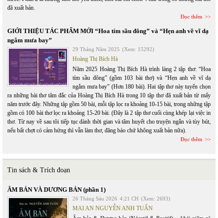
đã xuất bản.
Đọc thêm
GIỚI THIỆU TÁC PHẨM MỚI “Hoa tím sầu đông” và “Hẹn anh về vĩ dạ
ngắm mưa bay”
29 Tháng Năm 2025
(Xem: 15292)
Hoàng Thị Bích Hà
Năm 2025 Hoàng Thị Bích Hà trình làng 2 tập thơ: “Hoa
tím sầu đông” (gồm 103 bài thơ) và “Hẹn anh về vĩ dạ
ngắm mưa bay” (Hơn 180 bài). Hai tập thơ này tuyển chọn
ra những bài thơ tâm đắc của Hoàng Thị Bích Hà trong 10 tập thơ đã xuất bản từ mấy
năm trước đây. Những tập gồm 50 bài, mỗi tập lọc ra khoảng 10-15 bài, trong những tập
gồm có 100 bài thơ lọc ra khoảng 15-20 bài. (Đây là 2 tập thơ cuối cùng khép lại việc in
thơ. Từ nay về sau tôi tiếp tục dành thời gian và tâm huyết cho truyện ngắn và tùy bút,
nếu bất chợt có cảm hứng thì vẫn làm thơ, đăng báo chứ không xuất bản nữa).
Đọc thêm
Tin sách & Trích đoạn
ÂM BẢN VÀ DƯƠNG BẢN (phần 1)
26 Tháng Sáu 2026
4:21 CH
(Xem: 2693)
MAI AN NGUYỄN ANH TUẤN