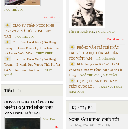
NGÔ THẾ VINH
Đọc thêm
GIÁO SƯ TRẦN NGỌC NINH
1923 -2025 VÀ ƯỚC VỌNG DUY
Trần Thị Nguyệt Mai
,
TRANG CHÂU
TÂN
NGÔ THẾ VINH
Đọc thêm
Cristoforo Borri Và Ký Sự Đàng
PHỎNG VẤN TRÍ TUỆ NHÂN
Trong Iii. Quan Khám Lý Trần Đức Hòa
TẠO VỀ HÒA HỢP HÒA GIẢI DÂN
Và Cơ Sở Nước Mặn
THỤY KHUÊ
TỘC VIỆT NAM
Trần Kiêm Đoàn
Cristoforo Borri Và Ký Sự Đàng
RFA Phỏng vấn BS Ngô Thế Vinh
Trong - II. Minh Đức Vương Thái Phi Và
về Kênh Funan và Đồng Bằng Sông Cửu
Cơ Sở Đạo Chúa Đầu Tiên
THỤY
Long
KHUÊ
NGÔ THẾ VINH
,
MAI TRẦN
GẶP LẠI PHAN NHẬT NAM
TRÊN QUỐC LỘ 1
TRẦN VŨ
,
PHAN
Tiểu Luận
NHẬT NAM
ODYSSEUS ĐÃ TRỞ VỀ CÒN
NHÂN LOẠI THÌ HÌNH NHƯ
Ký / Tùy Bút
VẪN ĐANG LƯU LẠC
NGHE SẦU RIÊNG CHÍN TỚI
Minh Hạo
07 Tháng Tám 2026
(Xem: 98)
Đọc