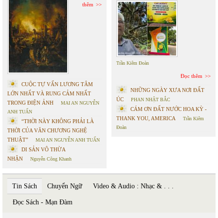
thêm
Trần Kiêm Đoàn
Đọc thêm
CUỘC TỰ VẤN LƯƠNG TÂM
NHỮNG NGÀY XƯA NƠI ĐẤT
LỚN NHẤT VÀ RUNG CẢM NHẤT
ÚC
PHAN NHẬT BẮC
TRONG ĐIỆN ẢNH
MAI AN NGUYỄN
CÁM ƠN ĐẤT NƯỚC HOA KỲ -
ANH TUẤN
THANK YOU, AMERICA
Trần Kiêm
“THỜI NÀY KHÔNG PHẢI LÀ
Đoàn
THỜI CỦA VĂN CHƯƠNG NGHỆ
THUẬT”
MAI AN NGUYỄN ANH TUẤN
DI SẢN VÔ THỪA
NHẬN
Nguyễn Công Khanh
Tin Sách
Chuyển Ngữ
Video & Audio : Nhạc & . . .
Đọc Sách - Mạn Đàm