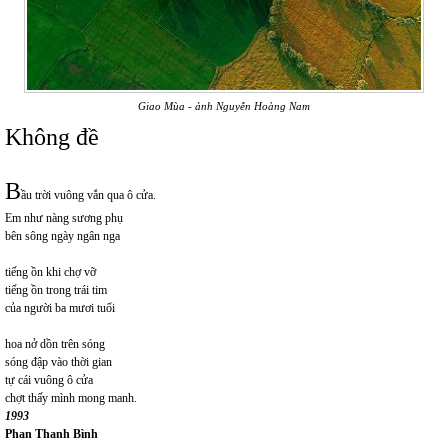
Giao Mùa - ảnh Nguyễn Hoàng Nam
Không đề
B
ầu trời vuông vắn qua ô cửa.
Em như nàng sương phụ
bên sông ngày ngân nga
tiếng ồn khi chợ vỡ
tiếng ồn trong trái tim
của người ba mươi tuổi
hoa nở dồn trên sóng
sóng đập vào thời gian
tự cái vuông ô cửa
chợt thấy mình mong manh.
1993
Phan Thanh Bình