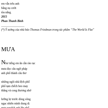
em vẫn trêu anh
bằng nụ cười
tỏa nắng.
2015
Phan Thanh Bình
________________
(*) Ý tưởng của nhà báo Thomas Friedman trong tác phẩm “The World Is Flat”
MƯA
N
hư tiếng em ân cần rào rạc
mưa đọc câu ngữ pháp
anh phổ thành câu thơ
những ngôi nhà lệch phố
phố tạm chếch heo may
thẳng và cong thương nhớ
lưỡng lự trước dòng sông
ngạc nhiên mình dung dị
mưa nguệch anh lên phố