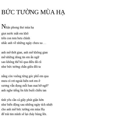
BỨC TƯỜNG MÙA HẠ
N
hận phong thư mùa hạ
giọt nước mắt em khô
trên con tem bưu chính
nhắc anh về những ngày chưa xa …
anh mở thời gian, anh mở không gian
mở những dòng tin em ẩn ngữ
sao không thể bỏ qua điều đã cũ
như bức tường chắn giữa đôi ta
nắng còn vuông từng góc phố em qua
mưa có rơi ngoài hiên nơi em ở
sương vẫn đọng mỗi ban mai bỡ ngỡ?
anh nghe tiếng ồn khi buổi chiều tan
tình yêu cần cả giây phút giận hờn
như biển động sau những ngày tích nhiệt
cho anh mở bức tường em mùa Hạ
để trái tim mình sẽ lại cháy bùng lên.