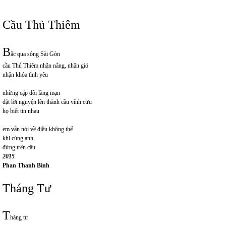
Cầu Thủ Thiêm
B
ắc qua sông Sài Gòn
cầu Thủ Thiêm nhận nắng, nhận gió
nhận khóa tình yêu
những cặp đôi lãng mạn
đặt lời nguyện lên thành cầu vĩnh cửu
họ biết tin nhau
em vẫn nói về điều không thể
khi cùng anh
đứng trên cầu.
2015
Phan Thanh Bình
Tháng Tư
T
háng tư