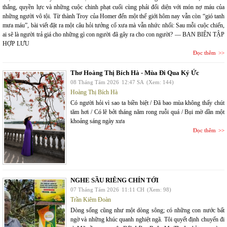
thắng, quyền lực và những cuộc chinh phạt cuối cùng phải đối diện với món nợ máu của
những người vô tội. Từ thành Troy của Homer đến một thế giới hôm nay vẫn còn “gió tanh
mưa máu”, bài viết đặt ra một câu hỏi tưởng cổ xưa mà vẫn nhức nhối: Sau mỗi cuộc chiến,
ai sẽ là người trả giá cho những gì con người đã gây ra cho con người? — BAN BIÊN TẬP
HỢP LƯU
Đọc thêm
Thơ Hoàng Thị Bích Hà - Mùa Đi Qua Ký Ức
08 Tháng Tám 2026
12:47 SA
(Xem: 144)
Hoàng Thị Bích Hà
Có người hỏi vì sao ta biền biệt / Đã bao mùa không thấy chút
tăm hơi / Có lẽ bởi tháng năm rong ruỗi quá / Bụi mờ dần một
khoảng sáng ngày xưa
Đọc thêm
NGHE SẦU RIÊNG CHÍN TỚI
07 Tháng Tám 2026
11:11 CH
(Xem: 98)
Trần Kiêm Đoàn
Dòng sống cũng như một dòng sông; có những con nước bất
ngờ và những khúc quanh nghiệt ngã. Tôi quyết định chuyến đi