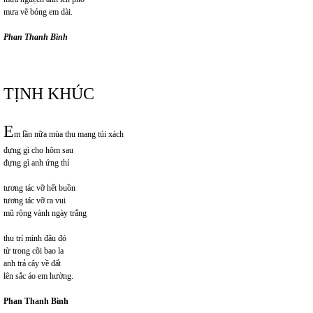
mưa vẽ bóng em dài.
Phan Thanh Bình
TỊNH KHÚC
E
m lần nữa mùa thu mang túi xách
đựng gì cho hôm sau
đựng gì anh ứng thí
tương tác vỡ hết buồn
tương tác vỡ ra vui
mũ rộng vành ngày trắng
thu trí mình đâu đó
từ trong cõi bao la
anh trả cây về đất
lên sắc áo em hường.
Phan Thanh Bình