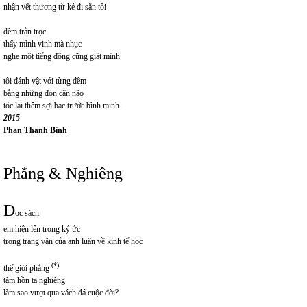
nhận vết thương từ kẻ đi săn tồi
đêm trằn trọc
thấy mình vinh mà nhục
nghe một tiếng động cũng giật mình
tôi đánh vật với từng đêm
bằng những đòn cân não
tóc lại thêm sợi bạc trước bình minh.
2015
Phan Thanh Bình
Phẳng & Nghiêng
Đ
ọc sách
em hiện lên trong ký ức
trong trang văn của anh luận về kinh tế học
(*)
thế giới phẳng
tâm hồn ta nghiêng
làm sao vượt qua vách đá cuộc đời?