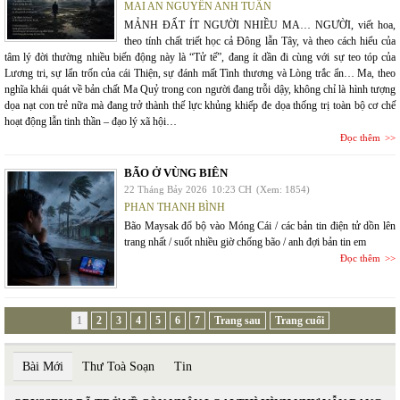
MAI AN NGUYỄN ANH TUẤN
MẢNH ĐẤT ÍT NGƯỜI NHIỀU MA… NGƯỜI, viết hoa,
theo tính chất triết học cả Đông lẫn Tây, và theo cách hiểu của
tâm lý đời thường nhiều biến động này là “Tử tế”, đang ít dần đi cùng với sự teo tóp của
Lương tri, sự lẩn trốn của cái Thiện, sự đánh mất Tình thương và Lòng trắc ẩn… Ma, theo
nghĩa khái quát về bản chất Ma Quỷ trong con người đang trỗi dậy, không chỉ là hình tượng
dọa nạt con trẻ nữa mà đang trở thành thế lực khủng khiếp đe dọa thống trị toàn bộ cơ chế
hoạt động lẫn tinh thần – đạo lý xã hội…
Đọc thêm
BÃO Ở VÙNG BIÊN
22 Tháng Bảy 2026
10:23 CH
(Xem: 1854)
PHAN THANH BÌNH
Bão Maysak đổ bộ vào Móng Cái / các bản tin điện tử dồn lên
trang nhất / suốt nhiều giờ chống bão / anh đợi bản tin em
Đọc thêm
1
2
3
4
5
6
7
Trang sau
Trang cuối
Bài Mới
Thư Toà Soạn
Tin