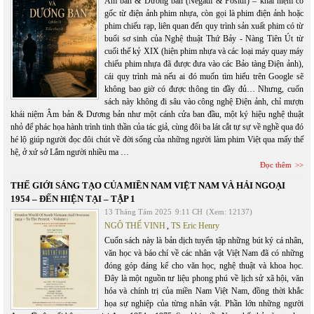
Âm bản & Dương bản (Négatif & Positif) – khái niệm có
gốc từ điện ảnh phim nhựa, còn gọi là phim điện ảnh hoặc
phim chiếu rạp, liên quan đến quy trình sản xuất phim có từ
buổi sơ sinh của Nghệ thuật Thứ Bảy - Nàng Tiên Út từ
cuối thế kỷ XIX (hiện phim nhựa và các loại máy quay máy
chiếu phim nhựa đã được đưa vào các Bảo tàng Điện ảnh),
cái quy trình mà nếu ai đó muốn tìm hiểu trên Google sẽ
không bao giờ có được thông tin đầy đủ… Nhưng, cuốn
sách này không đi sâu vào công nghệ Điện ảnh, chỉ mượn
khái niệm Âm bản & Dương bản như một cánh cửa ban đầu, một ký hiệu nghệ thuật
nhỏ để phác họa hành trình tinh thần của tác giả, cùng đôi ba lát cắt tự sự về nghề qua đó
hé lộ giúp người đọc đôi chút về đời sống của những người làm phim Việt qua mấy thế
hệ, ở xứ sở Lắm người nhiều ma …
Đọc thêm
THẾ GIỚI SÁNG TẠO CỦA MIỀN NAM VIỆT NAM VÀ HẢI NGOẠI
1954 – ĐẾN HIỆN TẠI – TẬP 1
13 Tháng Tám 2025
9:11 CH
(Xem: 12137)
NGÔ THẾ VINH
,
TS Eric Henry
Cuốn sách này là bản dịch tuyển tập những bút ký cá nhân,
văn học và báo chí về các nhân vật Việt Nam đã có những
đóng góp đáng kể cho văn học, nghệ thuật và khoa học.
Đây là một nguồn tư liệu phong phú về lịch sử xã hội, văn
hóa và chính trị của miền Nam Việt Nam, đồng thời khắc
họa sự nghiệp của từng nhân vật. Phần lớn những người