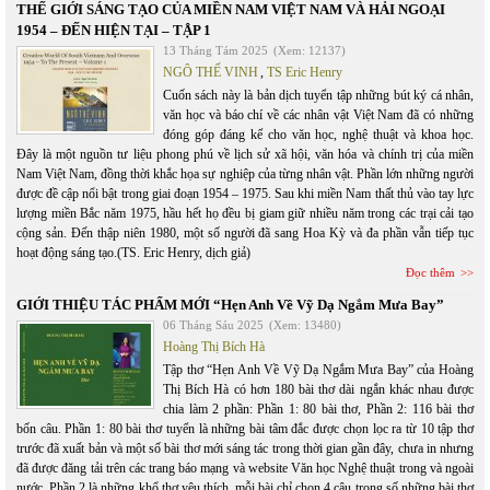
THẾ GIỚI SÁNG TẠO CỦA MIỀN NAM VIỆT NAM VÀ HẢI NGOẠI
1954 – ĐẾN HIỆN TẠI – TẬP 1
13 Tháng Tám 2025
(Xem: 12137)
NGÔ THẾ VINH
,
TS Eric Henry
Cuốn sách này là bản dịch tuyển tập những bút ký cá nhân,
văn học và báo chí về các nhân vật Việt Nam đã có những
đóng góp đáng kể cho văn học, nghệ thuật và khoa học.
Đây là một nguồn tư liệu phong phú về lịch sử xã hội, văn hóa và chính trị của miền
Nam Việt Nam, đồng thời khắc họa sự nghiệp của từng nhân vật. Phần lớn những người
được đề cập nổi bật trong giai đoạn 1954 – 1975. Sau khi miền Nam thất thủ vào tay lực
lượng miền Bắc năm 1975, hầu hết họ đều bị giam giữ nhiều năm trong các trại cải tạo
cộng sản. Đến thập niên 1980, một số người đã sang Hoa Kỳ và đa phần vẫn tiếp tục
hoạt động sáng tạo.(TS. Eric Henry, dịch giả)
Đọc thêm
GIỚI THIỆU TÁC PHẨM MỚI “Hẹn Anh Về Vỹ Dạ Ngắm Mưa Bay”
06 Tháng Sáu 2025
(Xem: 13480)
Hoàng Thị Bích Hà
Tập thơ “Hẹn Anh Về Vỹ Dạ Ngắm Mưa Bay” của Hoàng
Thị Bích Hà có hơn 180 bài thơ dài ngắn khác nhau được
chia làm 2 phần: Phần 1: 80 bài thơ, Phần 2: 116 bài thơ
bốn câu. Phần 1: 80 bài thơ tuyển là những bài tâm đắc được chọn lọc ra từ 10 tập thơ
trước đã xuất bản và một số bài thơ mới sáng tác trong thời gian gần đây, chưa in nhưng
đã được đăng tải trên các trang báo mạng và website Văn học Nghệ thuật trong và ngoài
nước. Phần 2 là những khổ thơ yêu thích, mỗi bài chỉ chon 4 câu trong số những bài thơ