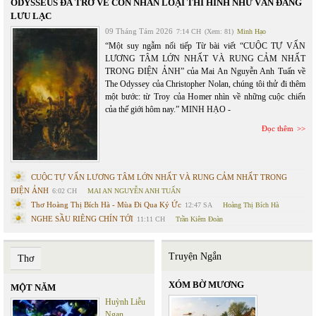
ODYSSEUS ĐÃ TRỞ VỀ CÒN NHÂN LOẠI THÌ HÌNH NHƯ VẪN ĐANG
LƯU LẠC
09 Tháng Tám 2026
7:14 CH
(Xem: 81)
Minh Hạo
“Một suy ngẫm nối tiếp Từ bài viết “CUỘC TỰ VẤN
LƯƠNG TÂM LỚN NHẤT VÀ RUNG CẢM NHẤT
TRONG ĐIỆN ẢNH” của Mai An Nguyễn Anh Tuấn về
The Odyssey của Christopher Nolan, chúng tôi thử đi thêm
một bước: từ Troy của Homer nhìn về những cuộc chiến
của thế giới hôm nay.” MINH HẠO -
Đọc thêm
CUỘC TỰ VẤN LƯƠNG TÂM LỚN NHẤT VÀ RUNG CẢM NHẤT TRONG
ĐIỆN ẢNH
6:02 CH
MAI AN NGUYỄN ANH TUẤN
Thơ Hoàng Thị Bích Hà - Mùa Đi Qua Ký Ức
12:47 SA
Hoàng Thị Bích Hà
NGHE SẦU RIÊNG CHÍN TỚI
11:11 CH
Trần Kiêm Đoàn
Truyện Ngắn
Thơ
XÓM BỜ MƯƠNG
MỘT NĂM
Huỳnh Liễu
Ngạn