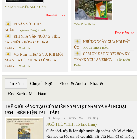
MAI AN NGUYỄN ANH TUẤN
Đọc thêm
DI SẢN VÔ THỪA
Trần Kiêm Đoàn
NHẬN
Nguyễn Công Khanh
Đọc thêm
KHI NHÀ VĂN NGỪNG VIẾT:
NHỮNG NGÀY XƯA NƠI ĐẤT
CÁI CHẾT KHÔNG CÓ ĐÁM
ÚC
PHAN NHẬT BẮC
TANG
Minh Hạo
CÁM ƠN ĐẤT NƯỚC HOA KỲ -
Việt Nam- THÁNG TƯ: KHI MỘT
THANK YOU, AMERICA
Trần Kiêm
NGÀY LÀ LỄ, NHƯNG CŨNG LÀ
Đoàn
TANG
Minh Hạo
Tin Sách
Chuyển Ngữ
Video & Audio : Nhạc & . . .
Đọc Sách - Mạn Đàm
THẾ GIỚI SÁNG TẠO CỦA MIỀN NAM VIỆT NAM VÀ HẢI NGOẠI
1954 – ĐẾN HIỆN TẠI – TẬP 1
13 Tháng Tám 2025
(Xem: 12107)
NGÔ THẾ VINH
,
TS Eric Henry
Cuốn sách này là bản dịch tuyển tập những bút ký cá nhân,
văn học và báo chí về các nhân vật Việt Nam đã có những