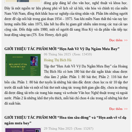
đóng góp đáng kể cho văn học, nghệ thuật và khoa học.
Đây là một nguồn tư liệu phong phú về lịch sử xã hội, văn hóa và chính trị của miền
Nam Việt Nam, đồng thời khắc họa sự nghiệp của từng nhân vật. Phần lớn những người
được đề cập nổi bật trong giai đoạn 1954 – 1975. Sau khi miền Nam thất thủ vào tay lực
lượng miền Bắc năm 1975, hầu hết họ đều bị giam giữ nhiều năm trong các trại cải tạo
cộng sản. Đến thập niên 1980, một số người đã sang Hoa Kỳ và đa phần vẫn tiếp tục
hoạt động sáng tạo.(TS. Eric Henry, dịch giả)
Đọc thêm
GIỚI THIỆU TÁC PHẨM MỚI “Hẹn Anh Về Vỹ Dạ Ngắm Mưa Bay”
06 Tháng Sáu 2025
(Xem: 13459)
Hoàng Thị Bích Hà
Tập thơ “Hẹn Anh Về Vỹ Dạ Ngắm Mưa Bay” của Hoàng
Thị Bích Hà có hơn 180 bài thơ dài ngắn khác nhau được
chia làm 2 phần: Phần 1: 80 bài thơ, Phần 2: 116 bài thơ
bốn câu. Phần 1: 80 bài thơ tuyển là những bài tâm đắc được chọn lọc ra từ 10 tập thơ
trước đã xuất bản và một số bài thơ mới sáng tác trong thời gian gần đây, chưa in nhưng
đã được đăng tải trên các trang báo mạng và website Văn học Nghệ thuật trong và ngoài
nước. Phần 2 là những khổ thơ yêu thích, mỗi bài chỉ chon 4 câu trong số những bài thơ
đã xuất bản.
Đọc thêm
GIỚI THIỆU TÁC PHẨM MỚI “Hoa tím sầu đông” và “Hẹn anh về vĩ dạ
ngắm mưa bay”
29 Tháng Năm 2025
(Xem: 15267)