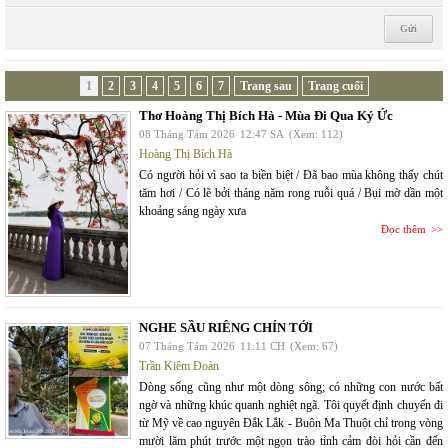
1
2
3
4
5
6
7
Trang sau
Trang cuối
Thơ Hoàng Thị Bích Hà - Mùa Đi Qua Ký Ức
08 Tháng Tám 2026
12:47 SA
(Xem: 112)
Hoàng Thị Bích Hà
Có người hỏi vì sao ta biền biệt / Đã bao mùa không thấy chút
tăm hơi / Có lẽ bởi tháng năm rong ruỗi quá / Bụi mờ dần một
khoảng sáng ngày xưa
Đọc thêm
NGHE SẦU RIÊNG CHÍN TỚI
07 Tháng Tám 2026
11:11 CH
(Xem: 67)
Trần Kiêm Đoàn
Dòng sống cũng như một dòng sông; có những con nước bất
ngờ và những khúc quanh nghiệt ngã. Tôi quyết định chuyến đi
từ Mỹ về cao nguyên Đắk Lắk - Buôn Ma Thuột chỉ trong vòng
mười lăm phút trước một ngọn trào tỉnh cảm đòi hỏi cần đến