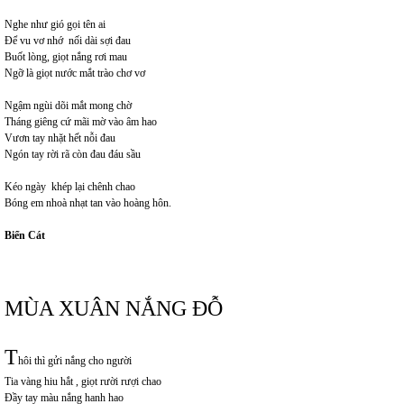
Nghe như gió gọi tên ai
Để vu vơ nhớ nối dài sợi đau
Buốt lòng, giọt nắng rơi mau
Ngỡ là giọt nước mắt trào chơ vơ
Ngậm ngùi dõi mắt mong chờ
Tháng giêng cứ mãi mờ vào âm hao
Vươn tay nhặt hết nỗi đau
Ngón tay rời rã còn đau đáu sầu
Kéo ngày khép lại chênh chao
Bóng em nhoà nhạt tan vào hoàng hôn.
Biển Cát
MÙA XUÂN NẮNG ĐỖ
T
hôi thì gửi nắng cho người
Tia vàng hiu hắt , giọt rười rượi chao
Đầy tay màu nắng hanh hao