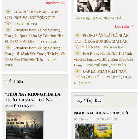
Đọc thêm
GIÁO SƯ TRẦN NGỌC NINH
1923 -2025 VÀ ƯỚC VỌNG DUY
Trần Thị Nguyệt Mai
,
TRANG CHÂU
TÂN
NGÔ THẾ VINH
Đọc thêm
Cristoforo Borri Và Ký Sự Đàng
PHỎNG VẤN TRÍ TUỆ NHÂN
Trong Iii. Quan Khám Lý Trần Đức Hòa
TẠO VỀ HÒA HỢP HÒA GIẢI DÂN
Và Cơ Sở Nước Mặn
THỤY KHUÊ
TỘC VIỆT NAM
Trần Kiêm Đoàn
Cristoforo Borri Và Ký Sự Đàng
RFA Phỏng vấn BS Ngô Thế Vinh
Trong - II. Minh Đức Vương Thái Phi Và
về Kênh Funan và Đồng Bằng Sông Cửu
Cơ Sở Đạo Chúa Đầu Tiên
THỤY
Long
KHUÊ
NGÔ THẾ VINH
,
MAI TRẦN
GẶP LẠI PHAN NHẬT NAM
TRÊN QUỐC LỘ 1
TRẦN VŨ
,
PHAN
Tiểu Luận
NHẬT NAM
“THỜI NÀY KHÔNG PHẢI LÀ
THỜI CỦA VĂN CHƯƠNG
Ký / Tùy Bút
NGHỆ THUẬT”
NGHE SẦU RIÊNG CHÍN TỚI
07 Tháng Tám 2026
(Xem: 67)