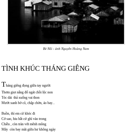
Bè Nổi - ảnh Nguyễn Hoàng Nam
TÌNH KHÚC THÁNG GIÊNG
T
háng giêng đọng giữa tay người
Thơm giọt nắng đổ ngát chồi lộc non
Tóc dài thả xuống vai thon
Mướt xanh bờ cỏ, chập chờn, áo bay...
Buồn, thì em cứ khóc đi
Cớ sao, hiu hắt cứ ghì vào trong
Chiều , còn tràn với mênh mông
Mây còn bay mãi giữa hư không ngày