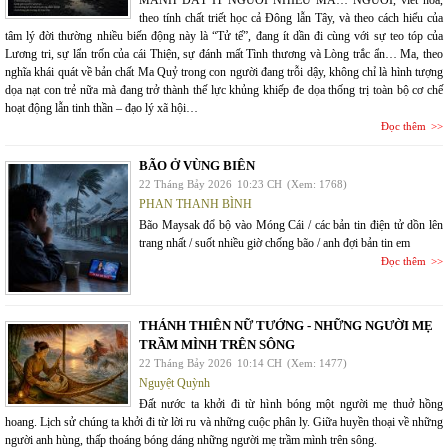
MẢNH ĐẤT ÍT NGƯỜI NHIỀU MA… NGƯỜI, viết hoa,
theo tính chất triết học cả Đông lẫn Tây, và theo cách hiểu của
tâm lý đời thường nhiều biến động này là “Tử tế”, đang ít dần đi cùng với sự teo tóp của
Lương tri, sự lẩn trốn của cái Thiện, sự đánh mất Tình thương và Lòng trắc ẩn… Ma, theo
nghĩa khái quát về bản chất Ma Quỷ trong con người đang trỗi dậy, không chỉ là hình tượng
dọa nạt con trẻ nữa mà đang trở thành thế lực khủng khiếp đe dọa thống trị toàn bộ cơ chế
hoạt động lẫn tinh thần – đạo lý xã hội…
Đọc thêm
BÃO Ở VÙNG BIÊN
22 Tháng Bảy 2026
10:23 CH
(Xem: 1768)
PHAN THANH BÌNH
Bão Maysak đổ bộ vào Móng Cái / các bản tin điện tử dồn lên
trang nhất / suốt nhiều giờ chống bão / anh đợi bản tin em
Đọc thêm
THÁNH THIÊN NỮ TƯỚNG - NHỮNG NGƯỜI MẸ
TRẦM MÌNH TRÊN SÔNG
22 Tháng Bảy 2026
10:14 CH
(Xem: 1477)
Nguyệt Quỳnh
Đất nước ta khởi đi từ hình bóng một người mẹ thuở hồng
hoang. Lịch sử chúng ta khởi đi từ lời ru và những cuộc phân ly. Giữa huyền thoại về những
người anh hùng, thấp thoáng bóng dáng những người mẹ trầm mình trên sông.