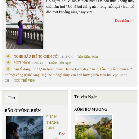
Có người hỏi vì sao ta biền biệt / Đã bao mùa không thấy
chút tăm hơi / Có lẽ bởi tháng năm rong ruỗi quá / Bụi mờ
dần một khoảng sáng ngày xưa
Đọc thêm
NGHE SẦU RIÊNG CHÍN TỚI
11:11 CH
Trần Kiêm Đoàn
MỘT NĂM
11:05 CH
Huỳnh Liễu Ngạn
Sau lễ động thổ Dự án Kênh Funan Techo Cách đây 2 năm, Cần một tầm nhìn mới:
từ "một công trình" sang "một hệ thống" thủy văn ảnh hưởng trên toàn lưu vực
10:29
CH
NGÔ THẾ VINH
Truyện Ngắn
Thơ
XÓM BỜ MƯƠNG
BÃO Ở VÙNG BIÊN
PHAN
THANH
BÌNH
Đọc