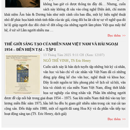
không bao giờ có được thông tin đầy đủ… Nhưng, cuốn
sách này không đi sâu vào công nghệ Điện ảnh, chỉ mượn
khái niệm Âm bản & Dương bản như một cánh cửa ban đầu, một ký hiệu nghệ thuật
nhỏ để phác họa hành trình tinh thần của tác giả, cùng đôi ba lát cắt tự sự về nghề qua đó
hé lộ giúp người đọc đôi chút về đời sống của những người làm phim Việt qua mấy thế
hệ, ở xứ sở Lắm người nhiều ma …
Đọc thêm
THẾ GIỚI SÁNG TẠO CỦA MIỀN NAM VIỆT NAM VÀ HẢI NGOẠI
1954 – ĐẾN HIỆN TẠI – TẬP 1
13 Tháng Tám 2025
9:11 CH
(Xem: 12107)
NGÔ THẾ VINH
,
TS Eric Henry
Cuốn sách này là bản dịch tuyển tập những bút ký cá nhân,
văn học và báo chí về các nhân vật Việt Nam đã có những
đóng góp đáng kể cho văn học, nghệ thuật và khoa học.
Đây là một nguồn tư liệu phong phú về lịch sử xã hội, văn
hóa và chính trị của miền Nam Việt Nam, đồng thời khắc
họa sự nghiệp của từng nhân vật. Phần lớn những người
được đề cập nổi bật trong giai đoạn 1954 – 1975. Sau khi miền Nam thất thủ vào tay lực
lượng miền Bắc năm 1975, hầu hết họ đều bị giam giữ nhiều năm trong các trại cải tạo
cộng sản. Đến thập niên 1980, một số người đã sang Hoa Kỳ và đa phần vẫn tiếp tục
hoạt động sáng tạo.(TS. Eric Henry, dịch giả)
Đọc thêm