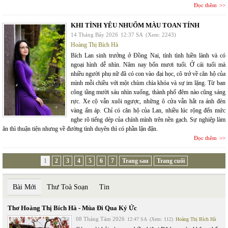
Đọc thêm
KHI TÌNH YÊU NHUỐM MÀU TOAN TÍNH
14 Tháng Bảy 2026
12:37 SA
(Xem: 2243)
Hoàng Thị Bích Hà
Bích Lan sinh trưởng ở Đồng Nai, tính tình hiền lành và có
ngoại hình dễ nhìn. Năm nay bốn mươi tuổi. Ở cái tuổi mà
nhiều người phụ nữ đã có con vào đại học, cô trở về căn hộ của
mình mỗi chiều với một chùm chìa khóa và sự im lặng. Từ ban
công tầng mười sáu nhìn xuống, thành phố đêm nào cũng sáng
rực. Xe cộ vẫn xuôi ngược, những ô cửa vẫn hắt ra ánh đèn
vàng ấm áp. Chỉ có căn hộ của Lan, nhiều lúc rộng đến mức
nghe rõ tiếng dép của chính mình trên nền gạch. Sự nghiệp làm
ăn thì thuận tiện nhưng về đường tình duyên thì có phần lận đận.
Đọc thêm
1
2
3
4
5
6
7
Trang sau
Trang cuối
Bài Mới
Thư Toà Soạn
Tin
Thơ Hoàng Thị Bích Hà - Mùa Đi Qua Ký Ức
08 Tháng Tám 2026
12:47 SA
(Xem: 112)
Hoàng Thị Bích Hà