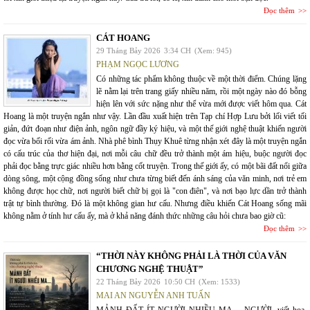
Đọc thêm
CÁT HOANG
29 Tháng Bảy 2026
3:34 CH
(Xem: 945)
PHẠM NGỌC LƯƠNG
Có những tác phẩm không thuộc về một thời điểm. Chúng lặng
lẽ nằm lại trên trang giấy nhiều năm, rồi một ngày nào đó bỗng
hiện lên với sức nặng như thể vừa mới được viết hôm qua. Cát
Hoang là một truyện ngắn như vậy. Lần đầu xuất hiện trên Tạp chí Hợp Lưu bởi lối viết tối
giản, đứt đoạn như điện ảnh, ngôn ngữ đầy ký hiệu, và một thế giới nghệ thuật khiến người
đọc vừa bối rối vừa ám ảnh. Nhà phê bình Thụy Khuê từng nhận xét đây là một truyện ngắn
có cấu trúc của thơ hiện đại, nơi mỗi câu chữ đều trở thành một ám hiệu, buộc người đọc
phải đọc bằng trực giác nhiều hơn bằng cốt truyện. Trong thế giới ấy, có một bãi đất nổi giữa
dòng sông, một cộng đồng sống như chưa từng biết đến ánh sáng của văn minh, nơi trẻ em
không được học chữ, nơi người biết chữ bị gọi là "con điên", và nơi bạo lực dần trở thành
trật tự bình thường. Đó là một không gian hư cấu. Nhưng điều khiến Cát Hoang sống mãi
không nằm ở tính hư cấu ấy, mà ở khả năng đánh thức những câu hỏi chưa bao giờ cũ:
Đọc thêm
“THỜI NÀY KHÔNG PHẢI LÀ THỜI CỦA VĂN
CHƯƠNG NGHỆ THUẬT”
22 Tháng Bảy 2026
10:50 CH
(Xem: 1533)
MAI AN NGUYỄN ANH TUẤN