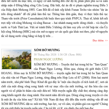
điều tiết nước đa mục tiêu, có nguy cơ ảnh hưởng đến chế độ lũ, phân phối phù sa và xâm
nhập mặn ở Đồng bằng sông Cửu Long. Đặc biệt, dự án đã vi phạm nghiêm trọng Điều 5
của Hiệp định Mekong 1995. Cam Bốt đã cố tình xếp kênh Funan Techo vào nhóm “dự án
trên dòng nhánh” để chỉ phải làm thủ tục Thông báo đơn giản, thay vì thực hiện thủ tục
Tham vấn trước (Prior Consultation) bắt buộc theo quy trình PNPCA. Thực tế, kênh kết nối
trực tiếp với sông Mekong và sông Bassac – hai nhánh mang nước dòng chính – và chuyển
nước ra Vịnh Thái Lan. Việc né tránh Điều 5 không chỉ làm suy yếu cơ chế hợp tác của Ủy
hội sông Mekong (MRC) mà còn mở ra nguy cơ các quốc gia khác noi theo, phá vỡ nguyên
tắc sử dụng nước công bằng và hợp lý trên ...
Đọc thêm
XÓM BỜ MƯƠNG
30 Tháng Bảy 2026
1:56 CH
(Xem: 866)
PHẠM NGỌC LƯƠNG
XÓM BỜ MƯƠNG – Truyện thứ hai trong bộ ba "Tam Quan"
của Phạm Ngọc Lương. Hôm qua, chúng tôi giới thiệu CÁT
HOANG. Hôm nay là XÓM BỜ MƯƠNG – truyện ngắn thứ hai trong bộ ba Tam Quan
của nhà văn trẻ Phạm Ngọc Lương, từng đăng trên Hợp Lưu số 87 (2006). Hơn hai mươi
năm trước, nhà phê bình Thụy Khuê đã gọi đây là "một câu chuyện cổ tích kinh dị", nơi cái
chết của một dòng sông song hành với sự mục rữa của môi trường, sự tha hóa của con
người và số phận bi thảm của một đứa trẻ. Một truyện ngắn đầy chất thơ, nhưng càng đẹp
càng khiến người đọc rùng mình. Hai mươi năm đã trôi qua. Dòng sông trong truyện có còn
là một ẩn dụ của hôm nay? Xã hội Việt Nam đã thay đổi đến đâu trước những vấn đề mà
XÓM BỜ MƯƠNG đặt ra: môi trường, bạo lực, sự vô cảm, và phẩm giá con người? Chúng
tôi xin giới thiệu lại truyện ngắn này. Câu trả lời, có lẽ, xin dành cho mỗi bạn đọc.