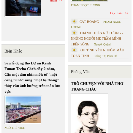
thêm
PHẠM NGỌC LƯƠNG
Đọc thêm
CÁT HOANG
PHẠM NGỌC
LƯƠNG
THÁNH THIÊN NỮ TƯỚNG -
NHỮNG NGƯỜI MẸ TRẦM MÌNH
TRÊN SÔNG
Nguyệt Quỳnh
KHI TÌNH YÊU NHUỐM MÀU
Biên Khảo
TOAN TÍNH
Hoàng Thị Bích Hà
Sau lễ động thổ Dự án Kênh
Funan Techo Cách đây 2 năm,
Phỏng Vấn
Cần một tầm nhìn mới: từ "một
công trình" sang "một hệ thống"
TRÒ CHUYỆN VỚI NHÀ THƠ
thủy văn ảnh hưởng trên toàn lưu
TRANG CHÂU
vực
NGÔ THẾ VINH