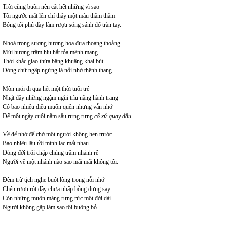
Trời cũng buồn nên cất hết những vì sao
Tôi ngước mắt lên chỉ thấy một màu thăm thẳm
Bóng tối phủ dày làm rượu sóng sánh đổ tràn tay.
Nhoà trong sương hương hoa đưa thoang thoảng
Mùi hương trầm hiu hắt tỏa mênh mang
Thời khắc giao thừa bâng khuâng khai bút
Dòng chữ ngập ngừng là nỗi nhớ thênh thang.
Mòn mỏi đi qua hết một thời tuổi trẻ
Nhặt đầy những ngậm ngùi trĩu nặng hành trang
Có bao nhiêu điều muốn quên nhưng vẫn nhớ
Để một ngày cuối năm sầu rưng rưng
cố xứ quay đầu.
Về để nhớ để chờ một người không hẹn trước
Bao nhiêu lâu rồi mình lạc mất nhau
Dòng đời trôi chập chùng trăm nhánh rẽ
Người về một nhánh nào sao mãi mãi không tôi.
Đêm trừ tịch nghe buốt lòng trong nỗi nhớ
Chén rượu rót đầy chưa nhấp bỗng dưng say
Còn những muộn màng rưng rức một đời dài
Người không gặp làm sao tôi buông bỏ.