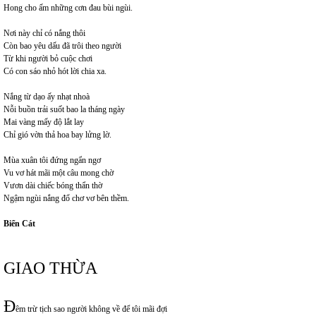
Hong cho ấm những cơn đau bùi ngùi.
Nơi này chỉ có nắng thôi
Còn bao yêu dấu đã trôi theo người
Từ khi người bỏ cuộc chơi
Có con sáo nhỏ hót lời chia xa.
Nắng từ dạo ấy nhạt nhoà
Nỗi buồn trải suốt bao la tháng ngày
Mai vàng mấy độ lắt lay
Chỉ gió vờn thả hoa bay lửng lờ.
Mùa xuân tôi đứng ngẩn ngơ
Vu vơ hát mãi một câu mong chờ
Vươn dài chiếc bóng thẩn thờ
Ngậm ngùi nắng đổ chơ vơ bên thềm.
Biển Cát
GIAO THỪA
Đ
êm trừ tịch sao người không về để tôi mãi đợi