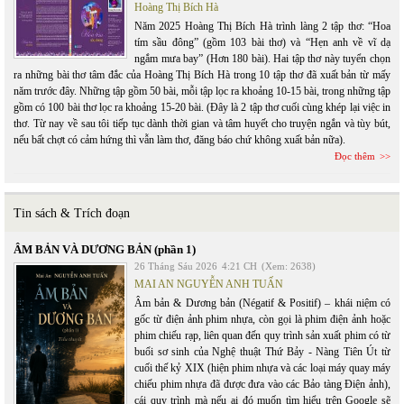
Hoàng Thị Bích Hà
Năm 2025 Hoàng Thị Bích Hà trình làng 2 tập thơ: “Hoa
tím sầu đông” (gồm 103 bài thơ) và “Hẹn anh về vĩ dạ
ngắm mưa bay” (Hơn 180 bài). Hai tập thơ này tuyển chọn
ra những bài thơ tâm đắc của Hoàng Thị Bích Hà trong 10 tập thơ đã xuất bản từ mấy
năm trước đây. Những tập gồm 50 bài, mỗi tập lọc ra khoảng 10-15 bài, trong những tập
gồm có 100 bài thơ lọc ra khoảng 15-20 bài. (Đây là 2 tập thơ cuối cùng khép lại việc in
thơ. Từ nay về sau tôi tiếp tục dành thời gian và tâm huyết cho truyện ngắn và tùy bút,
nếu bất chợt có cảm hứng thì vẫn làm thơ, đăng báo chứ không xuất bản nữa).
Đọc thêm
Tin sách & Trích đoạn
ÂM BẢN VÀ DƯƠNG BẢN (phần 1)
26 Tháng Sáu 2026
4:21 CH
(Xem: 2638)
MAI AN NGUYỄN ANH TUẤN
Âm bản & Dương bản (Négatif & Positif) – khái niệm có
gốc từ điện ảnh phim nhựa, còn gọi là phim điện ảnh hoặc
phim chiếu rạp, liên quan đến quy trình sản xuất phim có từ
buổi sơ sinh của Nghệ thuật Thứ Bảy - Nàng Tiên Út từ
cuối thế kỷ XIX (hiện phim nhựa và các loại máy quay máy
chiếu phim nhựa đã được đưa vào các Bảo tàng Điện ảnh),
cái quy trình mà nếu ai đó muốn tìm hiểu trên Google sẽ