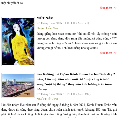
một chuyến đi xa.
Đọc thêm
MỘT NĂM
07 Tháng Tám 2026
11:05 CH
(Xem: 71)
Huỳnh Liễu Ngạn
tháng giêng hoa xoan chưa nở / thì em đã vội lấy chồng / mùi
hương còn đang dang dở / rụng đầy xuống cả dòng sông / ***
tháng hai ánh trăng vừa cũ / chênh chao ngõ vắng im lìm / em
không còn gì để nói / chỉ màu nắng nhạt qua tim /
Đọc thêm
Sau lễ động thổ Dự án Kênh Funan Techo Cách đây 2
năm, Cần một tầm nhìn mới: từ "một công trình"
sang "một hệ thống" thủy văn ảnh hưởng trên toàn
lưu vực
07 Tháng Tám 2026
10:29 CH
(Xem: 192)
NGÔ THẾ VINH
Lời dẫn nhập: Hai năm sau lễ động thổ ngày 5 tháng 8 năm 2024, Kênh Funan Techo vẫn
đang được thi công theo từng đoạn, chưa hoàn thành toàn tuyến khoảng 180 km. Tác giả
phân tích rõ dự án không chỉ là tuyến giao thông đường thủy đơn thuần mà còn là công trình