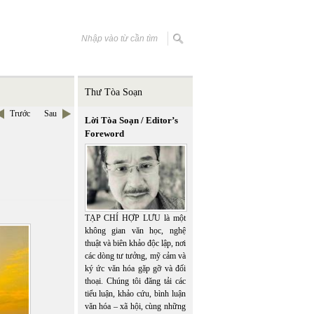
Thư Tòa Soạn
Trước
Sau
Lời Tòa Soạn / Editor’s
Foreword
TẠP CHÍ HỢP LƯU là một
không gian văn học, nghệ
thuật và biên khảo độc lập, nơi
các dòng tư tưởng, mỹ cảm và
ký ức văn hóa gặp gỡ và đối
thoại. Chúng tôi đăng tải các
tiểu luận, khảo cứu, bình luận
văn hóa – xã hội, cùng những