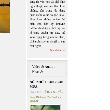
sáng tác văn học và phê bình
nghệ thuật, với tinh thần khai
phóng, tôn trọng đa dạng
quan điểm và tự do học thuật.
Hợp Lưu không nhằm đại
diện cho bất kỳ khuynh
hướng chính trị, ý thức hệ hay
tổ chức quyền lực nào, mà
xem trọng tiếng nói cá nhân,
chiều sâu suy tư và giá trị của
chữ nghĩa
Đọc thêm
Video & Audio :
Nhạc & . . .
NỖI NHỚ TRONG CƠN
MƯA
(Xem: 3691)
LÊ DUY NGUYÊN
,
Dang TN &amp; The Band from
Suno AI