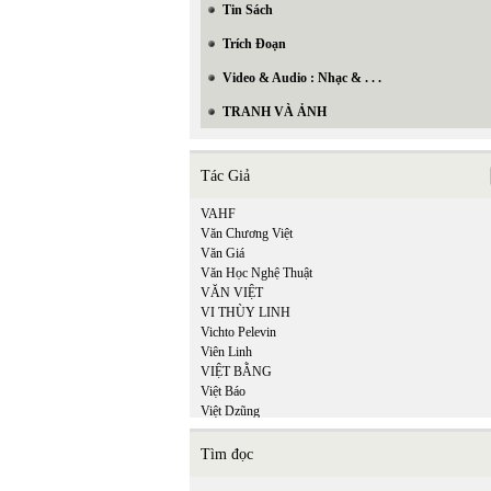
Tin Sách
Trích Đoạn
Video & Audio : Nhạc & . . .
TRANH VÀ ẢNH
Tác Giả
VAHF
Văn Chương Việt
Văn Giá
Văn Học Nghệ Thuật
VĂN VIỆT
VI THÙY LINH
Vichto Pelevin
Viên Linh
VIỆT BẰNG
Việt Báo
Việt Dzũng
Việt Khang
VIỆT MINH
Tìm đọc
Việt Nguyên
Việt Phương