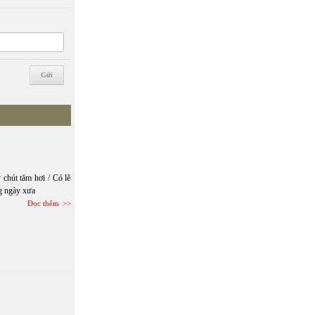
 chút tăm hơi / Có lẽ
g ngày xưa
Đọc thêm