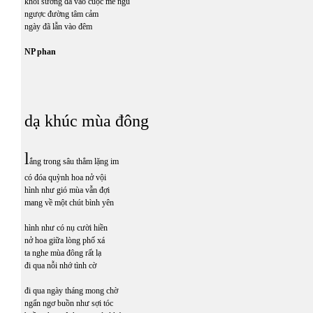
khói sương đã vào cuộc mê ngủ
ngược đường tâm cảm
ngày đã lẫn vào đêm
NP phan
dạ khúc mùa đông
l
ắng trong sâu thẳm lặng im
có đóa quỳnh hoa nở vội
hình như gió mùa vẫn đợi
mang về một chút bình yên
hình như có nụ cười hiền
nở hoa giữa lòng phố xá
ta nghe mùa đông rất lạ
đi qua nỗi nhớ tình cờ
đi qua ngày tháng mong chờ
ngẩn ngơ buồn như sợi tóc