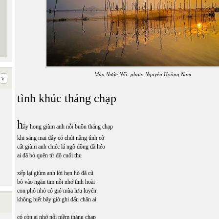
Mùa Nước Nổi- photo Nguyễn Hoàng Nam
tình khúc tháng chạp
h
ãy hong giùm anh nỗi buồn tháng chạp
khi sáng mai đây có chút nắng tình cờ
cất giùm anh chiếc lá ngô đồng đã héo
ai đã bỏ quên từ độ cuối thu
xếp lại giùm anh lời hẹn hò đã cũ
bỏ vào ngăn tim nỗi nhớ tình hoài
con phố nhỏ có gió mùa lưu luyến
không biết bây giờ ghi dấu chân ai
có còn ai nhớ nỗi niềm tháng chạp