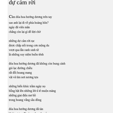
dự cảm rời
c
ầm đóa hoa hướng dương trên tay
sao anh lại đi về phía hoàng hôn?
ngày đã viên mãn
chẳng còn lại gì để đợi chờ
những dự cảm rời rạc
được chắp nối trong cơn mộng du
vượt qua lằn ranh sinh tử
là những suy niệm buồn tênh
đóa hoa hướng dương đã không còn bung cánh
gió lạc đường chiều
rất đỗi hoang mang
vật vã tìm nơi nương tựa
những biến khúc trầm ngày nọ
bỗng bật lên những lời tỉ tê muộn màng
những giai điệu mơ hồ
trong hoang vắng sầu đông
đóa hoa hướng dương đã tàn