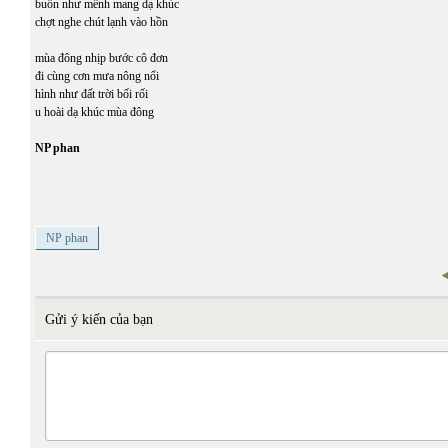
buồn như mênh mang dạ khúc
chợt nghe chút lạnh vào hồn
mùa đông nhịp bước cô đơn
đi cùng cơn mưa nông nổi
hình như đất trời bối rối
u hoài dạ khúc mùa đông
NP phan
NP phan
Gửi ý kiến của bạn