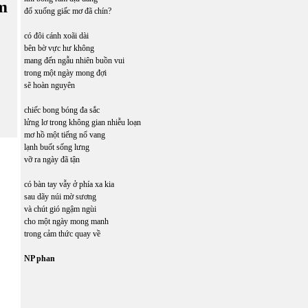
m
đổ xuống giấc mơ đã chín?
có đôi cánh xoãi dài
bên bờ vực hư không
mang đến ngẫu nhiên buồn vui
trong một ngày mong đợi
sẽ hoàn nguyên
chiếc bong bóng đa sắc
lửng lơ trong không gian nhiễu loạn
mơ hồ một tiếng nổ vang
lạnh buốt sống lưng
vỡ ra ngày đã tận
có bàn tay vẫy ở phía xa kia
sau dãy núi mờ sương
và chút gió ngậm ngùi
cho một ngày mong manh
trong cảm thức quay về
NP phan