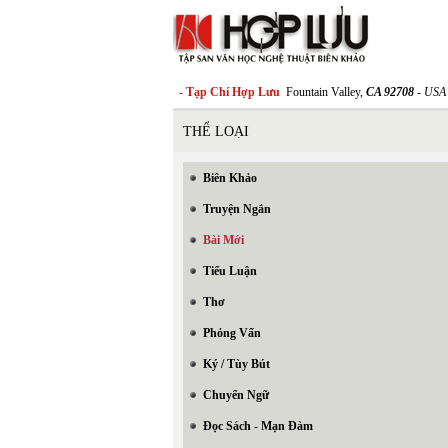
- Tạp Chí Hợp Lưu
Fountain Valley,
CA 92708
- USA
THỂ LOẠI
Biên Khảo
Truyện Ngắn
Bài Mới
Tiểu Luận
Thơ
Phỏng Vấn
Ký / Tùy Bút
Chuyển Ngữ
Đọc Sách - Mạn Đàm