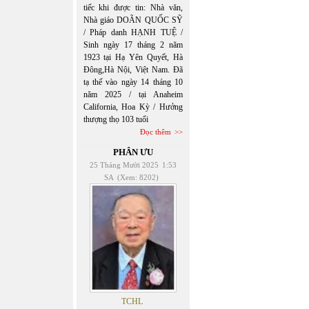
tiếc khi được tin: Nhà văn,
Nhà giáo DOÃN QUỐC SỸ
/ Pháp danh HẠNH TUỆ /
Sinh ngày 17 tháng 2 năm
1923 tại Hạ Yên Quyết, Hà
Đông,Hà Nội, Việt Nam. Đã
tạ thế vào ngày 14 tháng 10
năm 2025 / tại Anaheim
California, Hoa Kỳ / Hưởng
thượng thọ 103 tuổi
Đọc thêm
PHÂN ƯU
25 Tháng Mười 2025
1:53
SA
(Xem: 8202)
TCHL