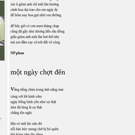
xin ủ giùm anh chỉ một làn hương
cành hoa dại trao cho em ngày ấy
để hôm nay hoa gợi nhớ con đường
Ê
để bây giờ có cơn mưa tháng chạp
cũng đã gầy như dương liễu sầu đông
giấu giùm anh một làn hơi thở nhẹ
mà xui đắm say cả trời đất vô cùng
NP phan
một ngày chợt đến
v
ẳng tiếng chim trong ánh nắng mai
cùng với lời kinh sớm
ngày bỗng bình yên như sự thật
như đã từng là sự thật
chẳng tồn nghi
ữ:
liệu có một lúc nào đó
nỗi háo hức mong chờ bị bỏ quên
khi bóng râm dịu dàng