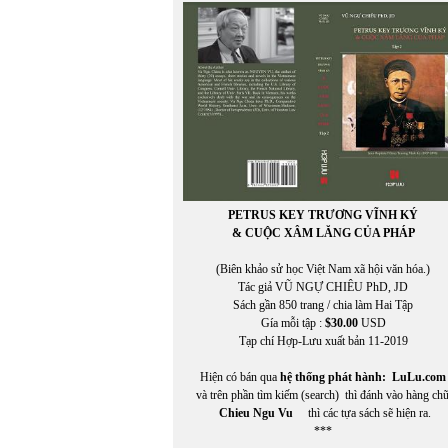
VIỆT TRÚC
VIETNAM FILM CLUB
VIETNAM FILM CLUB, CHU LYNH, THỤY KHU
VIETNAM.NET
VĨNH HẢO
VĨNH THÔNG
VNDC Radio
VÕ CÔNG LIÊM
VÕ ĐÌNH
VÕ KỲ ĐIỀN
Võ Phiến
PETRUS KEY TRƯƠNG VĨNH KÝ
Võ Thị Như Mai
& CUỘC XÂM LĂNG CỦA PHÁP
Võ Thị Xuân Hà
VÕ VIỆT DŨNG
(Biên khảo sử học Việt Nam xã hội văn hóa.)
VOA ASIA
Tác giả VŨ NGỰ CHIÊU PhD, JD
VOA Tiếng Việt
Sách gần 850 trang / chia làm Hai Tập
VŨ ÁNH
Gía mỗi tập :
$30.00
USD
Vũ Đảm
Tạp chí Hợp-Lưu xuất bản 11-2019
Vũ Đỗ Hoàng
VŨ DY
Hiện có bán qua
hệ thống phát hành:
LuLu.com
Vũ Hằng Nga
và trên phần tìm kiếm (search) thì đánh vào hàng ch
Vũ Huy Quang
Chieu Ngu Vu
thì các tựa sách sẽ hiện ra.
VŨ HUY THỤC
***
Vũ Khuê