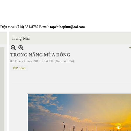
Điện thoại:
(714) 381-8780
E-mail:
tapchihopluu@aol.com
Trang Nhà
TRONG NẮNG MÙA ĐÔNG
02 Tháng Giêng 2019
9:54 CH
(Xem: 49674)
NP phan