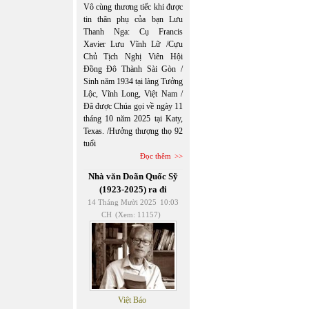
Vô cùng thương tiếc khi được
tin thân phụ của bạn Lưu
Thanh Nga: Cụ Francis
Xavier Lưu Vĩnh Lữ /Cựu
Chủ Tịch Nghị Viên Hội
Đồng Đô Thành Sài Gòn /
Sinh năm 1934 tại làng Tưởng
Lộc, Vĩnh Long, Việt Nam /
Đã được Chúa gọi về ngày 11
tháng 10 năm 2025 tại Katy,
Texas. /Hưởng thượng thọ 92
tuổi
Đọc thêm
Nhà văn Doãn Quốc Sỹ
(1923-2025) ra đi
14 Tháng Mười 2025
10:03
CH
(Xem: 11157)
Việt Báo