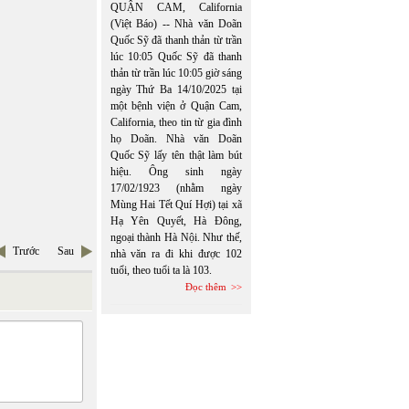
QUẬN CAM, California
(Việt Báo) -- Nhà văn Doãn
Quốc Sỹ đã thanh thản từ trần
lúc 10:05 Quốc Sỹ đã thanh
thản từ trần lúc 10:05 giờ sáng
ngày Thứ Ba 14/10/2025 tại
một bệnh viện ở Quận Cam,
California, theo tin từ gia đình
họ Doãn. Nhà văn Doãn
Quốc Sỹ lấy tên thật làm bút
hiệu. Ông sinh ngày
17/02/1923 (nhằm ngày
Mùng Hai Tết Quí Hợi) tại xã
Hạ Yên Quyết, Hà Đông,
ngoại thành Hà Nội. Như thế,
Trước
Sau
nhà văn ra đi khi được 102
tuổi, theo tuổi ta là 103.
Đọc thêm