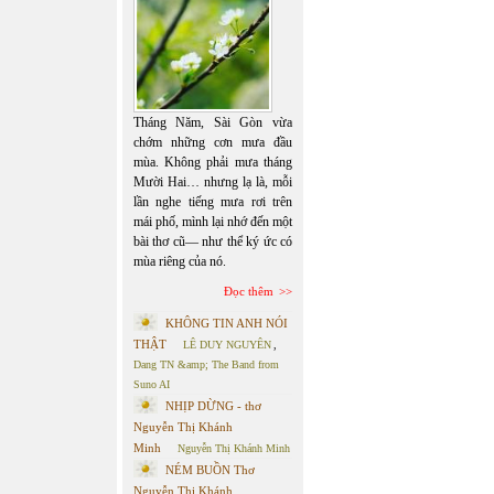
Tháng Năm, Sài Gòn vừa
chớm những cơn mưa đầu
mùa. Không phải mưa tháng
Mười Hai… nhưng lạ là, mỗi
lần nghe tiếng mưa rơi trên
mái phố, mình lại nhớ đến một
bài thơ cũ— như thể ký ức có
mùa riêng của nó.
Đọc thêm
KHÔNG TIN ANH NÓI
THẬT
LÊ DUY NGUYÊN
,
Dang TN &amp; The Band from
Suno AI
NHỊP DỪNG - thơ
Nguyễn Thị Khánh
Minh
Nguyễn Thị Khánh Minh
NÉM BUỒN Thơ
Nguyễn Thị Khánh