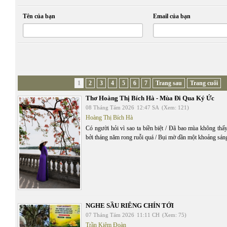
Tên của bạn
Email của bạn
1
2
3
4
5
6
7
Trang sau
Trang cuối
Thơ Hoàng Thị Bích Hà - Mùa Đi Qua Ký Ức
08 Tháng Tám 2026
12:47 SA
(Xem: 121)
Hoàng Thị Bích Hà
Có người hỏi vì sao ta biền biệt / Đã bao mùa không thấy
bởi tháng năm rong ruỗi quá / Bụi mờ dần một khoảng sán
NGHE SẦU RIÊNG CHÍN TỚI
07 Tháng Tám 2026
11:11 CH
(Xem: 75)
Trần Kiêm Đoàn