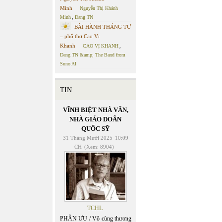
Minh
Nguyễn Thị Khánh
Minh
,
Dang TN
BÀI HÀNH THÁNG TƯ
– phổ thơ Cao Vị
Khanh
CAO VỊ KHANH
,
Dang TN &amp; The Band from
Suno AI
TIN
VĨNH BIỆT NHÀ VĂN,
NHÀ GIÁO DOÃN
QUỐC SỸ
31 Tháng Mười 2025
10:09
CH
(Xem: 8904)
TCHL
PHÂN ƯU / Vô cùng thương