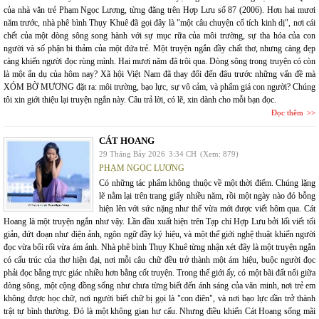
của nhà văn trẻ Phạm Ngọc Lương, từng đăng trên Hợp Lưu số 87 (2006). Hơn hai mươi
năm trước, nhà phê bình Thụy Khuê đã gọi đây là "một câu chuyện cổ tích kinh dị", nơi cái
chết của một dòng sông song hành với sự mục rữa của môi trường, sự tha hóa của con
người và số phận bi thảm của một đứa trẻ. Một truyện ngắn đầy chất thơ, nhưng càng đẹp
càng khiến người đọc rùng mình. Hai mươi năm đã trôi qua. Dòng sông trong truyện có còn
là một ẩn dụ của hôm nay? Xã hội Việt Nam đã thay đổi đến đâu trước những vấn đề mà
XÓM BỜ MƯƠNG đặt ra: môi trường, bạo lực, sự vô cảm, và phẩm giá con người? Chúng
tôi xin giới thiệu lại truyện ngắn này. Câu trả lời, có lẽ, xin dành cho mỗi bạn đọc.
Đọc thêm
CÁT HOANG
29 Tháng Bảy 2026
3:34 CH
(Xem: 879)
PHẠM NGỌC LƯƠNG
Có những tác phẩm không thuộc về một thời điểm. Chúng lặng
lẽ nằm lại trên trang giấy nhiều năm, rồi một ngày nào đó bỗng
hiện lên với sức nặng như thể vừa mới được viết hôm qua. Cát
Hoang là một truyện ngắn như vậy. Lần đầu xuất hiện trên Tạp chí Hợp Lưu bởi lối viết tối
giản, đứt đoạn như điện ảnh, ngôn ngữ đầy ký hiệu, và một thế giới nghệ thuật khiến người
đọc vừa bối rối vừa ám ảnh. Nhà phê bình Thụy Khuê từng nhận xét đây là một truyện ngắn
có cấu trúc của thơ hiện đại, nơi mỗi câu chữ đều trở thành một ám hiệu, buộc người đọc
phải đọc bằng trực giác nhiều hơn bằng cốt truyện. Trong thế giới ấy, có một bãi đất nổi giữa
dòng sông, một cộng đồng sống như chưa từng biết đến ánh sáng của văn minh, nơi trẻ em
không được học chữ, nơi người biết chữ bị gọi là "con điên", và nơi bạo lực dần trở thành
trật tự bình thường. Đó là một không gian hư cấu. Nhưng điều khiến Cát Hoang sống mãi