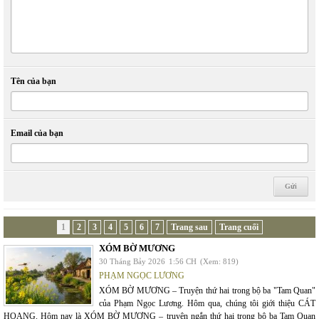
Tên của bạn
Email của bạn
1
2
3
4
5
6
7
Trang sau
Trang cuối
XÓM BỜ MƯƠNG
30 Tháng Bảy 2026
1:56 CH
(Xem: 819)
PHẠM NGỌC LƯƠNG
XÓM BỜ MƯƠNG – Truyện thứ hai trong bộ ba "Tam Quan"
của Phạm Ngọc Lương. Hôm qua, chúng tôi giới thiệu CÁT
HOANG. Hôm nay là XÓM BỜ MƯƠNG – truyện ngắn thứ hai trong bộ ba Tam Quan