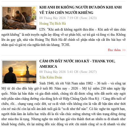
KHI ANH ĐI KHÔNG NGƯỜI ĐƯA ĐÓN KHI ANH
VỀ TÁM CHÍN NGƯỜI KHIÊNG
08 Tháng Bảy 2026
7:19 CH
(Xem: 2423)
Hoàng Thị Bích Hà
LTS: "Khi anh đi không người đưa đón – Khi anh về tám chín
người khiêng" là một truyện ngắn lay động về sự phản bội, sự trả giá và lòng vị tha. Không
lên án gay gắt, nhà văn Hoàng Thị Bích Hà để chính số phận nhân vật cất lên bài học về
nhân quả và giá trị của nghĩa tình tào khang. TCHL
Đọc thêm
CÁM ƠN ĐẤT NƯỚC HOA KỲ - THANK YOU,
AMERICA
08 Tháng Bảy 2026
5:41 CH
(Xem: 2027)
Trần Kiêm Đoàn
Sinh 1946, tôi rời Việt Nam năm 1982 – 36 tuổi – và sống tại
Mỹ từ đó cho đến bây giờ ở tuổi 80. Năm nay – 2026 – Mỹ kỷ niệm 250 năm ngày lập
quốc. Nhìn lại bản thân và gia đình mình, chúng tôi đã được sống trên đất nước này ngót
một phần năm chặng đường của dòng lịch sử Hiệp Chủng Quốc Hoa Kỳ. / Càng đến tuổi xế
chiều, rồi... chạng vạng cuộc đời, sự ra đi vĩnh viễn không còn là vấn đề bận tâm như thời
còn trẻ mà chỉ còn lại nỗi ám ảnh tuổi già là “ra đi như thế nào”. Có lúc nghe tin người bạn,
người thân làm ăn kiếm bạc triệu đô la tôi vẫn chúc mừng nhưng với tâm trạng dửng dưng
như mùa thu lá rụng. Nhưng nghe tin một bạn già vừa thảnh thơi an nhiên ra đi nhanh như
khuất bóng chiều, tôi lại mừng đến xúc động và ước chi mình cũng sẽ ra đi nhanh và nhẹ