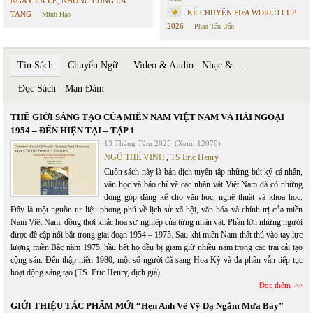
NGÀY LÀ LỄ, NHƯNG CŨNG LÀ
KỂ CHUYỆN FIFA WORLD CUP
TANG
Minh Hạo
2026
Phan Tấn Uẩn
Tin Sách
Chuyển Ngữ
Video & Audio : Nhạc & . . .
Đọc Sách - Mạn Đàm
THẾ GIỚI SÁNG TẠO CỦA MIỀN NAM VIỆT NAM VÀ HẢI NGOẠI
1954 – ĐẾN HIỆN TẠI – TẬP 1
13 Tháng Tám 2025
(Xem: 12070)
NGÔ THẾ VINH
,
TS Eric Henry
Cuốn sách này là bản dịch tuyển tập những bút ký cá nhân,
văn học và báo chí về các nhân vật Việt Nam đã có những
đóng góp đáng kể cho văn học, nghệ thuật và khoa học.
Đây là một nguồn tư liệu phong phú về lịch sử xã hội, văn hóa và chính trị của miền
Nam Việt Nam, đồng thời khắc họa sự nghiệp của từng nhân vật. Phần lớn những người
được đề cập nổi bật trong giai đoạn 1954 – 1975. Sau khi miền Nam thất thủ vào tay lực
lượng miền Bắc năm 1975, hầu hết họ đều bị giam giữ nhiều năm trong các trại cải tạo
cộng sản. Đến thập niên 1980, một số người đã sang Hoa Kỳ và đa phần vẫn tiếp tục
hoạt động sáng tạo.(TS. Eric Henry, dịch giả)
Đọc thêm
GIỚI THIỆU TÁC PHẨM MỚI “Hẹn Anh Về Vỹ Dạ Ngắm Mưa Bay”