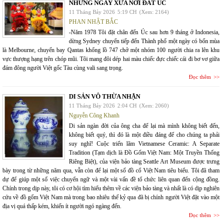
NHỮNG NGÀY XƯA NƠI ĐẤT ÚC
11 Tháng Bảy 2026
5:19 CH
(Xem: 2164)
PHAN NHẬT BẮC
-Năm 1978 Tôi đặt chân đến Úc sau hơn 9 tháng ở Indonesia,
dừng Sydney chuyển tiếp đến Thành phố một ngày có bốn mùa
là Melbourne, chuyến bay Qantas khổng lồ 747 chở một nhóm 100 người chia ra lên khu
vực thượng hạng trên chóp mũi. Tôi mang đôi dép hai màu chiếc đực chiếc cái đi bơ vơ giữa
đám đông người Việt gốc Tàu cùng vali sang trọng.
Đọc thêm
DI SẢN VÔ THỪA NHẬN
11 Tháng Bảy 2026
2:04 CH
(Xem: 2060)
Nguyễn Công Khanh
Di sản ngàn đời của ông cha để lại mà mình không biết đến,
không biết quý, thì đó là một điều đáng để cho chúng ta phải
suy nghĩ! Cuộc triển lãm Vietnamese Ceramic: A Separate
Tradition (Tạm dịch là Đồ Gốm Việt Nam: Một Truyền Thống
Riêng Biệt), của viện bảo tàng Seattle Art Museum được trưng
bày trong từ những năm qua, vẫn còn để lại một số đồ cổ Việt Nam tiêu biểu. Tôi đã tham
dự để giúp một số việc chuyển ngữ và một vài vấn đề tổ chức liên quan đến cộng đồng.
Chính trong dịp này, tôi có cơ hội tìm hiểu thêm về các viện bảo tàng và nhất là có dịp nghiên
cứu về đồ gốm Việt Nam mà trong bao nhiêu thế kỷ qua đã bị chính người Việt đặt vào một
địa vị quá thấp kém, khiến ít người ngó ngàng đến.
Đọc thêm