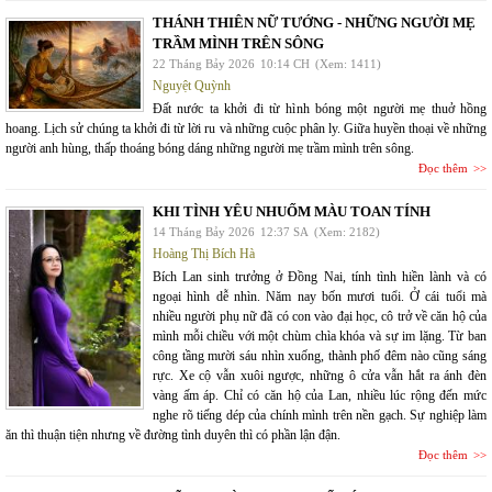
THÁNH THIÊN NỮ TƯỚNG - NHỮNG NGƯỜI MẸ
TRẦM MÌNH TRÊN SÔNG
22 Tháng Bảy 2026
10:14 CH
(Xem: 1411)
Nguyệt Quỳnh
Đất nước ta khởi đi từ hình bóng một người mẹ thuở hồng
hoang. Lịch sử chúng ta khởi đi từ lời ru và những cuộc phân ly. Giữa huyền thoại về những
người anh hùng, thấp thoáng bóng dáng những người mẹ trầm mình trên sông.
Đọc thêm
KHI TÌNH YÊU NHUỐM MÀU TOAN TÍNH
14 Tháng Bảy 2026
12:37 SA
(Xem: 2182)
Hoàng Thị Bích Hà
Bích Lan sinh trưởng ở Đồng Nai, tính tình hiền lành và có
ngoại hình dễ nhìn. Năm nay bốn mươi tuổi. Ở cái tuổi mà
nhiều người phụ nữ đã có con vào đại học, cô trở về căn hộ của
mình mỗi chiều với một chùm chìa khóa và sự im lặng. Từ ban
công tầng mười sáu nhìn xuống, thành phố đêm nào cũng sáng
rực. Xe cộ vẫn xuôi ngược, những ô cửa vẫn hắt ra ánh đèn
vàng ấm áp. Chỉ có căn hộ của Lan, nhiều lúc rộng đến mức
nghe rõ tiếng dép của chính mình trên nền gạch. Sự nghiệp làm
ăn thì thuận tiện nhưng về đường tình duyên thì có phần lận đận.
Đọc thêm