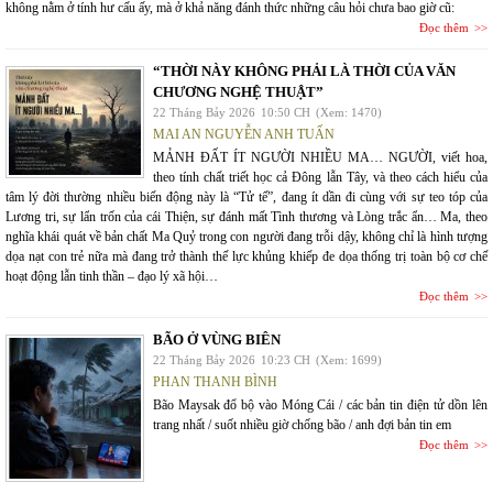
không nằm ở tính hư cấu ấy, mà ở khả năng đánh thức những câu hỏi chưa bao giờ cũ:
Đọc thêm
“THỜI NÀY KHÔNG PHẢI LÀ THỜI CỦA VĂN
CHƯƠNG NGHỆ THUẬT”
22 Tháng Bảy 2026
10:50 CH
(Xem: 1470)
MAI AN NGUYỄN ANH TUẤN
MẢNH ĐẤT ÍT NGƯỜI NHIỀU MA… NGƯỜI, viết hoa,
theo tính chất triết học cả Đông lẫn Tây, và theo cách hiểu của
tâm lý đời thường nhiều biến động này là “Tử tế”, đang ít dần đi cùng với sự teo tóp của
Lương tri, sự lẩn trốn của cái Thiện, sự đánh mất Tình thương và Lòng trắc ẩn… Ma, theo
nghĩa khái quát về bản chất Ma Quỷ trong con người đang trỗi dậy, không chỉ là hình tượng
dọa nạt con trẻ nữa mà đang trở thành thế lực khủng khiếp đe dọa thống trị toàn bộ cơ chế
hoạt động lẫn tinh thần – đạo lý xã hội…
Đọc thêm
BÃO Ở VÙNG BIÊN
22 Tháng Bảy 2026
10:23 CH
(Xem: 1699)
PHAN THANH BÌNH
Bão Maysak đổ bộ vào Móng Cái / các bản tin điện tử dồn lên
trang nhất / suốt nhiều giờ chống bão / anh đợi bản tin em
Đọc thêm