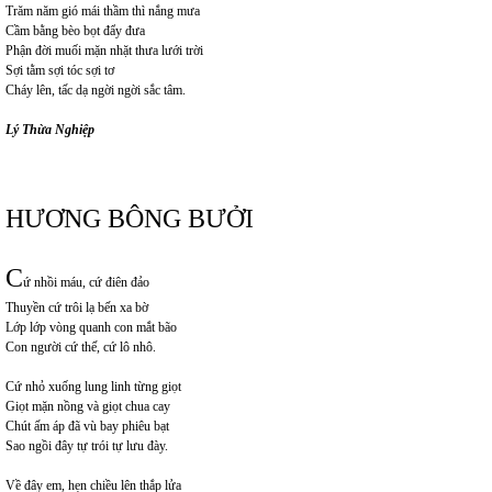
Trăm năm gió mái thầm thì nắng mưa
Cầm bằng bèo bọt đẩy đưa
Phận đời muối mặn nhặt thưa lưới trời
Sợi tằm sợi tóc sợi tơ
Cháy lên, tấc dạ ngời ngời sắc tâm.
Lý Thừa Nghiệp
HƯƠNG BÔNG BƯỞI
C
ứ nhồi máu, cứ điên đảo
Thuyền cứ trôi lạ bến xa bờ
Lớp lớp vòng quanh con mắt bão
Con người cứ thế, cứ lô nhô.
Cứ nhỏ xuống lung linh từng giọt
Giọt mặn nồng và giọt chua cay
Chút ấm áp đã vù bay phiêu bạt
Sao ngồi đây tự trói tự lưu đày.
Về đây em, hẹn chiều lên thắp lửa