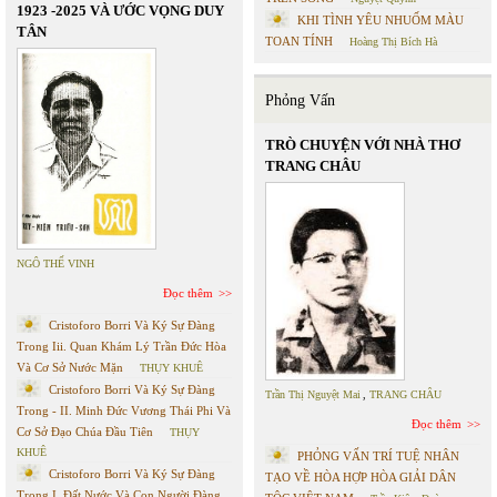
1923 -2025 VÀ ƯỚC VỌNG DUY
KHI TÌNH YÊU NHUỐM MÀU
TÂN
TOAN TÍNH
Hoàng Thị Bích Hà
Phỏng Vấn
TRÒ CHUYỆN VỚI NHÀ THƠ
TRANG CHÂU
NGÔ THẾ VINH
Đọc thêm
Cristoforo Borri Và Ký Sự Đàng
Trong Iii. Quan Khám Lý Trần Đức Hòa
Và Cơ Sở Nước Mặn
THỤY KHUÊ
Cristoforo Borri Và Ký Sự Đàng
Trần Thị Nguyệt Mai
,
TRANG CHÂU
Trong - II. Minh Đức Vương Thái Phi Và
Đọc thêm
Cơ Sở Đạo Chúa Đầu Tiên
THỤY
KHUÊ
PHỎNG VẤN TRÍ TUỆ NHÂN
Cristoforo Borri Và Ký Sự Đàng
TẠO VỀ HÒA HỢP HÒA GIẢI DÂN
Trong I. Đất Nước Và Con Người Đàng