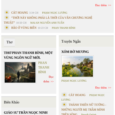
Đọc thêm
CÁT HOANG
3:34 CH
PHẠM NGỌC LƯƠNG
“THỜI NÀY KHÔNG PHẢI LÀ THỜI CỦA VĂN CHƯƠNG NGHỆ
THUẬT”
10:50 CH
MAI AN NGUYỄN ANH TUẤN
BÃO Ở VÙNG BIÊN
10:23 CH
PHAN THANH BÌNH
Truyện Ngắn
Thơ
XÓM BỜ MƯƠNG
THƠ PHAN THANH BÌNH, MỘT
VÙNG NGÔN NGỮ MỚI.
PHAN
THANH
BÌNH
Đọc
PHẠM NGỌC LƯƠNG
thêm
Đọc thêm
CÁT HOANG
PHẠM NGỌC
LƯƠNG
Biên Khảo
THÁNH THIÊN NỮ TƯỚNG -
NHỮNG NGƯỜI MẸ TRẦM MÌNH
GIÁO SƯ TRẦN NGỌC NINH
TRÊN SÔNG
Nguyệt Quỳnh