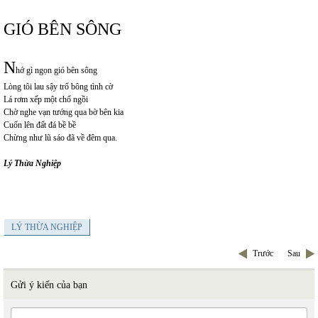
GIÓ BÊN SÔNG
N
hớ gì ngọn gió bên sông
Lòng tôi lau sậy trổ bông tình cờ
Lá rơm xếp một chổ ngồi
Chờ nghe vạn tướng qua bờ bên kia
Cuốn lên đất đá bề bề
Chừng như lũ sáo đã về đêm qua.
Lý Thừa Nghiệp
LÝ THỪA NGHIỆP
Trước
Sau
Gửi ý kiến của bạn