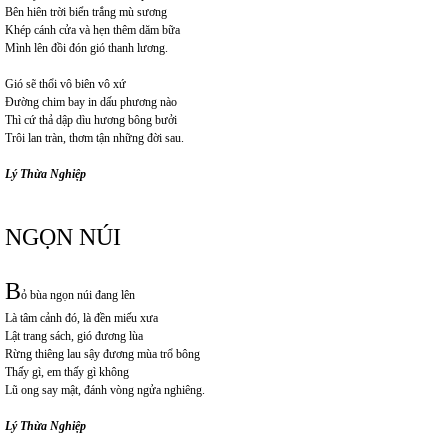
Bên hiên trời biển trắng mù sương
Khép cánh cửa và hẹn thêm dăm bữa
Mình lên đồi đón gió thanh lương.
Gió sẽ thổi vô biên vô xứ
Đường chim bay in dấu phương nào
Thì cứ thả dập dìu hương bông bưởi
Trôi lan tràn, thơm tận những đời sau.
Lý Thừa Nghiệp
NGỌN NÚI
B
ỏ bùa ngọn núi đang lên
Là tâm cảnh đó, là đền miếu xưa
Lật trang sách, gió đương lùa
Rừng thiêng lau sậy đương mùa trổ bông
Thấy gì, em thấy gì không
Lũ ong say mật, đánh vòng ngửa nghiêng.
Lý Thừa Nghiệp