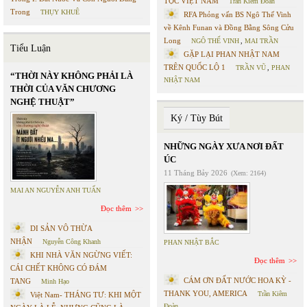
TỘC VIỆT NAM
Trần Kiêm Đoàn
Trong
THỤY KHUÊ
RFA Phỏng vấn BS Ngô Thế Vinh
về Kênh Funan và Đồng Bằng Sông Cửu
Long
NGÔ THẾ VINH
,
MAI TRẦN
Tiểu Luận
GẶP LẠI PHAN NHẬT NAM
TRÊN QUỐC LỘ 1
TRẦN VŨ
,
PHAN
“THỜI NÀY KHÔNG PHẢI LÀ
NHẬT NAM
THỜI CỦA VĂN CHƯƠNG
NGHỆ THUẬT”
Ký / Tùy Bút
NHỮNG NGÀY XƯA NƠI ĐẤT
ÚC
11 Tháng Bảy 2026
(Xem: 2164)
MAI AN NGUYỄN ANH TUẤN
Đọc thêm
DI SẢN VÔ THỪA
NHẬN
Nguyễn Công Khanh
PHAN NHẬT BẮC
KHI NHÀ VĂN NGỪNG VIẾT:
Đọc thêm
CÁI CHẾT KHÔNG CÓ ĐÁM
CÁM ƠN ĐẤT NƯỚC HOA KỲ -
TANG
Minh Hạo
THANK YOU, AMERICA
Trần Kiêm
Việt Nam- THÁNG TƯ: KHI MỘT
Đoàn