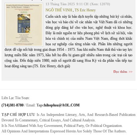
13 Tháng Tám 2025
9:11 CH
(Xem: 12070)
NGÔ THẾ VINH
,
TS Eric Henry
Cuốn sách này là bản dịch tuyển tập những bút ký cá nhân,
văn học và báo chí về các nhân vật Việt Nam đã có những
đóng góp đáng kể cho văn học, nghệ thuật và khoa học.
Đây là một nguồn tư liệu phong phú về lịch sử xã hội, văn
hóa và chính trị của miền Nam Việt Nam, đồng thời khắc
họa sự nghiệp của từng nhân vật. Phần lớn những người
được đề cập nổi bật trong giai đoạn 1954 – 1975. Sau khi miền Nam thất thủ vào tay lực
lượng miền Bắc năm 1975, hầu hết họ đều bị giam giữ nhiều năm trong các trại cải tạo
cộng sản. Đến thập niên 1980, một số người đã sang Hoa Kỳ và đa phần vẫn tiếp tục
hoạt động sáng tạo.(TS. Eric Henry, dịch giả)
Đọc thêm
Liên Lạc Tòa Soạn:
(714)381-8780
/ Email:
Tapc
Hihopluu@AOL.COM
TẠP CHÍ HỢP LƯU
Is An Independent Literary, Arts, And Research-Based Publication
Devoted To Commentary, Critical Essays, And Cultural Analysis.
It Is Not Affiliated With Any Government, Political Party, Or Political Organization.
All Opinions And Interpretations Expressed Herein Are Solely Those Of The Authors.