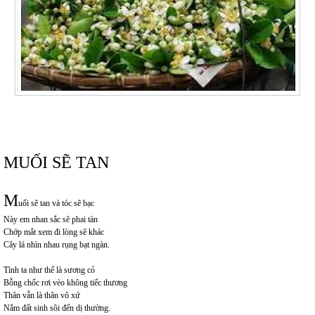
MUỐI SẼ TAN
M
uối sẽ tan và tóc sẽ bạc
Này em nhan sắc sẽ phai tàn
Chớp mắt xem đi lòng sẽ khác
Cây lá nhìn nhau rụng bạt ngàn.
Tình ta như thể là sương cỏ
Bỗng chốc rơi vèo không tiếc thương
Thân vẫn là thân vô xứ
Nắm đất sinh sôi đến dị thường.