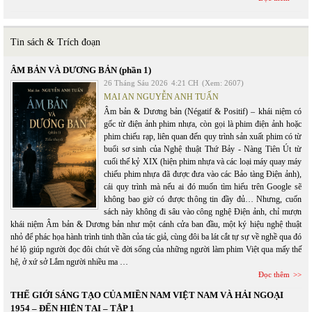
Tin sách & Trích đoạn
ÂM BẢN VÀ DƯƠNG BẢN (phần 1)
26 Tháng Sáu 2026
4:21 CH
(Xem: 2607)
MAI AN NGUYỄN ANH TUẤN
Âm bản & Dương bản (Négatif & Positif) – khái niệm có
gốc từ điện ảnh phim nhựa, còn gọi là phim điện ảnh hoặc
phim chiếu rạp, liên quan đến quy trình sản xuất phim có từ
buổi sơ sinh của Nghệ thuật Thứ Bảy - Nàng Tiên Út từ
cuối thế kỷ XIX (hiện phim nhựa và các loại máy quay máy
chiếu phim nhựa đã được đưa vào các Bảo tàng Điện ảnh),
cái quy trình mà nếu ai đó muốn tìm hiểu trên Google sẽ
không bao giờ có được thông tin đầy đủ… Nhưng, cuốn
sách này không đi sâu vào công nghệ Điện ảnh, chỉ mượn
khái niệm Âm bản & Dương bản như một cánh cửa ban đầu, một ký hiệu nghệ thuật
nhỏ để phác họa hành trình tinh thần của tác giả, cùng đôi ba lát cắt tự sự về nghề qua đó
hé lộ giúp người đọc đôi chút về đời sống của những người làm phim Việt qua mấy thế
hệ, ở xứ sở Lắm người nhiều ma …
Đọc thêm
THẾ GIỚI SÁNG TẠO CỦA MIỀN NAM VIỆT NAM VÀ HẢI NGOẠI
1954 – ĐẾN HIỆN TẠI – TẬP 1