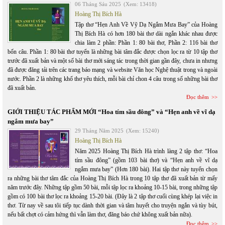
06 Tháng Sáu 2025
(Xem: 13418)
Hoàng Thị Bích Hà
Tập thơ “Hẹn Anh Về Vỹ Dạ Ngắm Mưa Bay” của Hoàng
Thị Bích Hà có hơn 180 bài thơ dài ngắn khác nhau được
chia làm 2 phần: Phần 1: 80 bài thơ, Phần 2: 116 bài thơ
bốn câu. Phần 1: 80 bài thơ tuyển là những bài tâm đắc được chọn lọc ra từ 10 tập thơ
trước đã xuất bản và một số bài thơ mới sáng tác trong thời gian gần đây, chưa in nhưng
đã được đăng tải trên các trang báo mạng và website Văn học Nghệ thuật trong và ngoài
nước. Phần 2 là những khổ thơ yêu thích, mỗi bài chỉ chon 4 câu trong số những bài thơ
đã xuất bản.
Đọc thêm
GIỚI THIỆU TÁC PHẨM MỚI “Hoa tím sầu đông” và “Hẹn anh về vĩ dạ
ngắm mưa bay”
29 Tháng Năm 2025
(Xem: 15240)
Hoàng Thị Bích Hà
Năm 2025 Hoàng Thị Bích Hà trình làng 2 tập thơ: “Hoa
tím sầu đông” (gồm 103 bài thơ) và “Hẹn anh về vĩ dạ
ngắm mưa bay” (Hơn 180 bài). Hai tập thơ này tuyển chọn
ra những bài thơ tâm đắc của Hoàng Thị Bích Hà trong 10 tập thơ đã xuất bản từ mấy
năm trước đây. Những tập gồm 50 bài, mỗi tập lọc ra khoảng 10-15 bài, trong những tập
gồm có 100 bài thơ lọc ra khoảng 15-20 bài. (Đây là 2 tập thơ cuối cùng khép lại việc in
thơ. Từ nay về sau tôi tiếp tục dành thời gian và tâm huyết cho truyện ngắn và tùy bút,
nếu bất chợt có cảm hứng thì vẫn làm thơ, đăng báo chứ không xuất bản nữa).
Đọc thêm