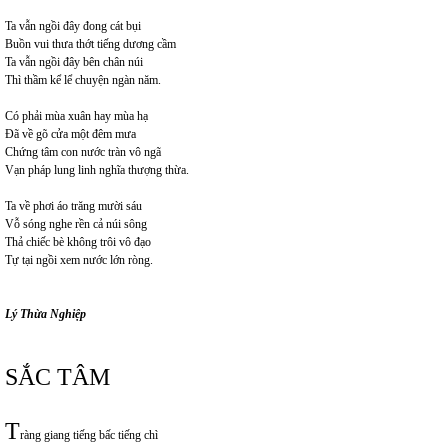
Ta vẫn ngồi đây đong cát bụi
Buồn vui thưa thớt tiếng dương cầm
Ta vẫn ngồi đây bên chân núi
Thì thầm kể lể chuyện ngàn năm.
Có phải mùa xuân hay mùa hạ
Đã về gõ cửa một đêm mưa
Chứng tâm con nước tràn vô ngã
Vạn pháp lung linh nghĩa thượng thừa.
Ta về phơi áo trăng mười sáu
Vỗ sóng nghe rền cả núi sông
Thả chiếc bè không trôi vô đạo
Tự tại ngồi xem nước lớn ròng.
Lý Thừa Nghiệp
SẮC TÂM
T
ràng giang tiếng bấc tiếng chì