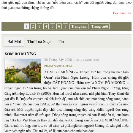
như giấc ngủ qua đêm. Thì ra, cái “nỗi niềm canh cánh” của đời người cũng đổi thay theo
thời gian qua những chặng đường đời.
Đọc thêm
1
2
3
4
5
6
7
Trang sau
Trang cuối
Bài Mới
Thư Toà Soạn
Tin
XÓM BỜ MƯƠNG
30 Tháng Bảy 2026
1:56 CH
(Xem: 819)
PHẠM NGỌC LƯƠNG
XÓM BỜ MƯƠNG – Truyện thứ hai trong bộ ba "Tam
Quan" của Phạm Ngọc Lương. Hôm qua, chúng tôi giới
thiệu CÁT HOANG. Hôm nay là XÓM BỜ MƯƠNG –
truyện ngắn thứ hai trong bộ ba Tam Quan của nhà văn trẻ Phạm Ngọc Lương, từng
đăng trên Hợp Lưu số 87 (2006). Hơn hai mươi năm trước, nhà phê bình Thụy Khuê đã
gọi đây là "một câu chuyện cổ tích kinh dị", nơi cái chết của một dòng sông song hành
với sự mục rữa của môi trường, sự tha hóa của con người và số phận bi thảm của một
đứa trẻ. Một truyện ngắn đầy chất thơ, nhưng càng đẹp càng khiến người đọc rùng
mình. Hai mươi năm đã trôi qua. Dòng sông trong truyện có còn là một ẩn dụ của hôm
nay? Xã hội Việt Nam đã thay đổi đến đâu trước những vấn đề mà XÓM BỜ MƯƠNG
đặt ra: môi trường, bạo lực, sự vô cảm, và phẩm giá con người? Chúng tôi xin giới thiệu
lại truyện ngắn này. Câu trả lời, có lẽ, xin dành cho mỗi bạn đọc.