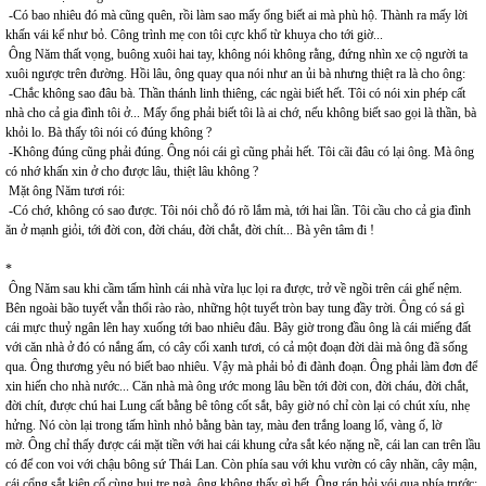
-Có bao nhiêu đó mà cũng quên, rồi làm sao mấy ổng biết ai mà phù hộ. Thành ra mấy lời
khấn vái kể như bỏ. Công trình mẹ con tôi cực khổ từ khuya cho tới giờ...
Ông Năm thất vọng, buông xuôi hai tay, không nói không rằng, đứng nhìn xe cộ người ta
xuôi ngược trên đường. Hồi lâu, ông quay qua nói như an ủi bà nhưng thiệt ra là cho ông:
-Chắc không sao đâu bà. Thần thánh linh thiêng, các ngài biết hết. Tôi có nói xin phép cất
nhà cho cả gia đình tôi ở... Mấy ổng phải biết tôi là ai chớ, nếu không biết sao gọi là thần, bà
khỏi lo. Bà thấy tôi nói có đúng không ?
-Không đúng cũng phải đúng. Ông nói cái gì cũng phải hết. Tôi cãi đâu có lại ông. Mà ông
có nhớ khấn xin ở cho được lâu, thiệt lâu không ?
Mặt ông Năm tươi rói:
-Có chớ, không có sao được. Tôi nói chỗ đó rõ lắm mà, tới hai lần. Tôi cầu cho cả gia đình
ăn ở mạnh giỏi, tới đời con, đời cháu, đời chắt, đời chít... Bà yên tâm đi !
*
Ông Năm sau khi cầm tấm hình cái nhà vừa lục lọi ra được, trở về ngồi trên cái ghế nệm.
Bên ngoài bão tuyết vẫn thổi rào rào, những hột tuyết tròn bay tung đầy trời. Ông có sá gì
cái mực thuỷ ngân lên hay xuống tới bao nhiêu đâu. Bây giờ trong đầu ông là cái miếng đất
với căn nhà ở đó có nắng ấm, có cây cối xanh tươi, có cả một đoạn đời dài mà ông đã sống
qua. Ông thương yêu nó biết bao nhiêu. Vậy mà phải bỏ đi đành đoạn. Ông phải làm đơn để
xin hiến cho nhà nước... Căn nhà mà ông ước mong lâu bền tới đời con, đời cháu, đời chắt,
đời chít, được chú hai Lung cất bằng bê tông cốt sắt, bây giờ nó chỉ còn lại có chút xíu, nhẹ
hửng. Nó còn lại trong tấm hình nhỏ bằng bàn tay, màu đen trắng loang lổ, vàng ố, lờ
mờ. Ông chỉ thấy được cái mặt tiền với hai cái khung cửa sắt kéo nặng nề, cái lan can trên lầu
có để con voi với chậu bông sứ Thái Lan. Còn phía sau với khu vườn có cây nhãn, cây mận,
cái cổng sắt kiên cố cùng bụi tre ngà, ông không thấy gì hết. Ông rán hỏi vói qua phía trước: