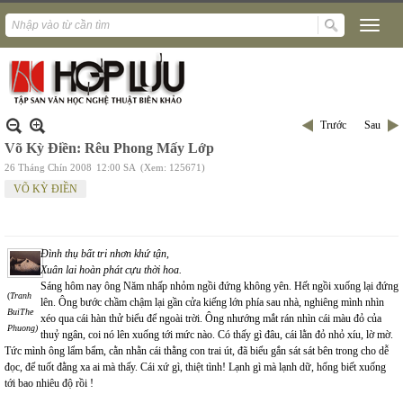
Trước
Sau
Võ Kỳ Điền: Rêu Phong Mấy Lớp
26 Tháng Chín 2008
12:00 SA
(Xem: 125671)
VÕ KỲ ĐIỀN
Đình thụ bất tri nhơn khứ tận,
Xuân lai hoàn phát cựu thời hoa.
Sáng hôm nay ông Năm nhấp nhỏm ngồi đứng không yên. Hết ngồi xuống lại đứng
(
Tranh
lên. Ông bước chầm chậm lại gần cửa kiếng lớn phía sau nhà, nghiêng mình nhìn
BuiThe
xéo qua cái hàn thử biểu để ngoài trời. Ông nhướng mắt rán nhìn cái màu đỏ của
Phuong)
thuỷ ngân, coi nó lên xuống tới mức nào. Có thấy gì đâu, cái lằn đỏ nhỏ xíu, lờ mờ.
Tức mình ông lẩm bẩm, cằn nhằn cái thằng con trai út, đã biểu gắn sát sát bên trong cho dễ
đọc, để tuốt đằng xa ai mà thấy. Cái xứ gì, thiệt tình! Lạnh gì mà lạnh dữ, hổng biết xuống
tới bao nhiêu độ rồi !