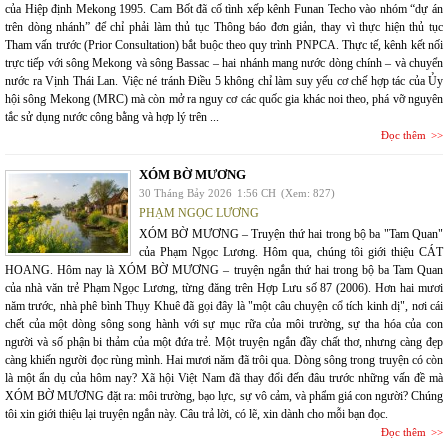
của Hiệp định Mekong 1995. Cam Bốt đã cố tình xếp kênh Funan Techo vào nhóm “dự án
trên dòng nhánh” để chỉ phải làm thủ tục Thông báo đơn giản, thay vì thực hiện thủ tục
Tham vấn trước (Prior Consultation) bắt buộc theo quy trình PNPCA. Thực tế, kênh kết nối
trực tiếp với sông Mekong và sông Bassac – hai nhánh mang nước dòng chính – và chuyển
nước ra Vịnh Thái Lan. Việc né tránh Điều 5 không chỉ làm suy yếu cơ chế hợp tác của Ủy
hội sông Mekong (MRC) mà còn mở ra nguy cơ các quốc gia khác noi theo, phá vỡ nguyên
tắc sử dụng nước công bằng và hợp lý trên ...
Đọc thêm
XÓM BỜ MƯƠNG
30 Tháng Bảy 2026
1:56 CH
(Xem: 827)
PHẠM NGỌC LƯƠNG
XÓM BỜ MƯƠNG – Truyện thứ hai trong bộ ba "Tam Quan"
của Phạm Ngọc Lương. Hôm qua, chúng tôi giới thiệu CÁT
HOANG. Hôm nay là XÓM BỜ MƯƠNG – truyện ngắn thứ hai trong bộ ba Tam Quan
của nhà văn trẻ Phạm Ngọc Lương, từng đăng trên Hợp Lưu số 87 (2006). Hơn hai mươi
năm trước, nhà phê bình Thụy Khuê đã gọi đây là "một câu chuyện cổ tích kinh dị", nơi cái
chết của một dòng sông song hành với sự mục rữa của môi trường, sự tha hóa của con
người và số phận bi thảm của một đứa trẻ. Một truyện ngắn đầy chất thơ, nhưng càng đẹp
càng khiến người đọc rùng mình. Hai mươi năm đã trôi qua. Dòng sông trong truyện có còn
là một ẩn dụ của hôm nay? Xã hội Việt Nam đã thay đổi đến đâu trước những vấn đề mà
XÓM BỜ MƯƠNG đặt ra: môi trường, bạo lực, sự vô cảm, và phẩm giá con người? Chúng
tôi xin giới thiệu lại truyện ngắn này. Câu trả lời, có lẽ, xin dành cho mỗi bạn đọc.
Đọc thêm