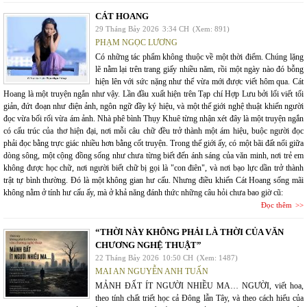
CÁT HOANG
29 Tháng Bảy 2026
3:34 CH
(Xem: 891)
PHẠM NGỌC LƯƠNG
Có những tác phẩm không thuộc về một thời điểm. Chúng lặng
lẽ nằm lại trên trang giấy nhiều năm, rồi một ngày nào đó bỗng
hiện lên với sức nặng như thể vừa mới được viết hôm qua. Cát
Hoang là một truyện ngắn như vậy. Lần đầu xuất hiện trên Tạp chí Hợp Lưu bởi lối viết tối
giản, đứt đoạn như điện ảnh, ngôn ngữ đầy ký hiệu, và một thế giới nghệ thuật khiến người
đọc vừa bối rối vừa ám ảnh. Nhà phê bình Thụy Khuê từng nhận xét đây là một truyện ngắn
có cấu trúc của thơ hiện đại, nơi mỗi câu chữ đều trở thành một ám hiệu, buộc người đọc
phải đọc bằng trực giác nhiều hơn bằng cốt truyện. Trong thế giới ấy, có một bãi đất nổi giữa
dòng sông, một cộng đồng sống như chưa từng biết đến ánh sáng của văn minh, nơi trẻ em
không được học chữ, nơi người biết chữ bị gọi là "con điên", và nơi bạo lực dần trở thành
trật tự bình thường. Đó là một không gian hư cấu. Nhưng điều khiến Cát Hoang sống mãi
không nằm ở tính hư cấu ấy, mà ở khả năng đánh thức những câu hỏi chưa bao giờ cũ:
Đọc thêm
“THỜI NÀY KHÔNG PHẢI LÀ THỜI CỦA VĂN
CHƯƠNG NGHỆ THUẬT”
22 Tháng Bảy 2026
10:50 CH
(Xem: 1487)
MAI AN NGUYỄN ANH TUẤN
MẢNH ĐẤT ÍT NGƯỜI NHIỀU MA… NGƯỜI, viết hoa,
theo tính chất triết học cả Đông lẫn Tây, và theo cách hiểu của