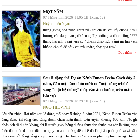
MỘT NĂM
07 Tháng Tám 2026
11:05 CH
(Xem: 52)
Huỳnh Liễu Ngạn
tháng giêng hoa xoan chưa nở / thì em đã vội lấy chồng / mùi
hương còn đang dang dở / rụng đầy xuống cả dòng sông / ***
tháng hai ánh trăng vừa cũ / chênh chao ngõ vắng im lìm / em
không còn gì để nói / chỉ màu nắng nhạt qua tim /
Đọc thêm
Sau lễ động thổ Dự án Kênh Funan Techo Cách đây 2
năm, Cần một tầm nhìn mới: từ "một công trình"
sang "một hệ thống" thủy văn ảnh hưởng trên toàn
lưu vực
07 Tháng Tám 2026
10:29 CH
(Xem: 99)
NGÔ THẾ VINH
Lời dẫn nhập: Hai năm sau lễ động thổ ngày 5 tháng 8 năm 2024, Kênh Funan Techo vẫn
đang được thi công theo từng đoạn, chưa hoàn thành toàn tuyến khoảng 180 km. Tác giả
phân tích rõ dự án không chỉ là tuyến giao thông đường thủy đơn thuần mà còn là công trình
điều tiết nước đa mục tiêu, có nguy cơ ảnh hưởng đến chế độ lũ, phân phối phù sa và xâm
nhập mặn ở Đồng bằng sông Cửu Long. Đặc biệt, dự án đã vi phạm nghiêm trọng Điều 5