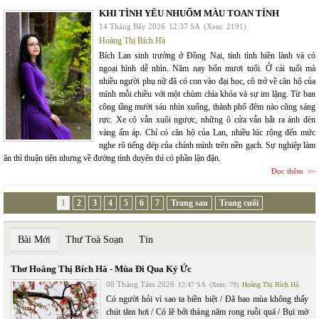
KHI TÌNH YÊU NHUỐM MÀU TOAN TÍNH
14 Tháng Bảy 2026
12:37 SA
(Xem: 2191)
Hoàng Thị Bích Hà
Bích Lan sinh trưởng ở Đồng Nai, tính tình hiền lành và có
ngoại hình dễ nhìn. Năm nay bốn mươi tuổi. Ở cái tuổi mà
nhiều người phụ nữ đã có con vào đại học, cô trở về căn hộ của
mình mỗi chiều với một chùm chìa khóa và sự im lặng. Từ ban
công tầng mười sáu nhìn xuống, thành phố đêm nào cũng sáng
rực. Xe cộ vẫn xuôi ngược, những ô cửa vẫn hắt ra ánh đèn
vàng ấm áp. Chỉ có căn hộ của Lan, nhiều lúc rộng đến mức
nghe rõ tiếng dép của chính mình trên nền gạch. Sự nghiệp làm
ăn thì thuận tiện nhưng về đường tình duyên thì có phần lận đận.
Đọc thêm
1
2
3
4
5
6
7
Trang sau
Trang cuối
Bài Mới
Thư Toà Soạn
Tin
Thơ Hoàng Thị Bích Hà - Mùa Đi Qua Ký Ức
08 Tháng Tám 2026
12:47 SA
(Xem: 79)
Hoàng Thị Bích Hà
Có người hỏi vì sao ta biền biệt / Đã bao mùa không thấy
chút tăm hơi / Có lẽ bởi tháng năm rong ruỗi quá / Bụi mờ