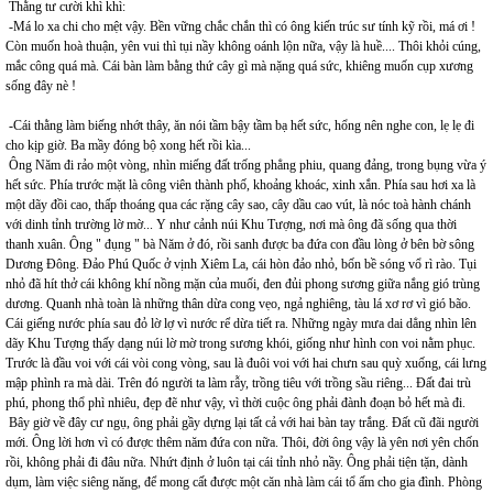
Thằng tư cười khì khì:
-Má lo xa chi cho mệt vậy. Bền vững chắc chắn thì có ông kiến trúc sư tính kỹ rồi, má ơi !
Còn muốn hoà thuận, yên vui thì tụi nầy không oánh lộn nữa, vậy là huề.... Thôi khỏi cúng,
mắc công quá mà. Cái bàn làm bằng thứ cây gì mà nặng quá sức, khiêng muốn cụp xương
sống đây nè !
-Cái thằng làm biếng nhớt thây, ăn nói tầm bậy tầm bạ hết sức, hổng nên nghe con, lẹ lẹ đi
cho kịp giờ. Ba mầy đóng bộ xong hết rồi kìa...
Ông Năm đi rảo một vòng, nhìn miếng đất trống phẳng phiu, quang đảng, trong bụng vừa ý
hết sức. Phía trước mặt là công viên thành phố, khoảng khoác, xinh xắn. Phía sau hơi xa là
một dãy đồi cao, thấp thoáng qua các rặng cây sao, cây dầu cao vút, là nóc toà hành chánh
với dinh tỉnh trường lờ mờ... Y như cảnh núi Khu Tượng, nơi mà ông đã sống qua thời
thanh xuân. Ông " đụng " bà Năm ở đó, rồi sanh được ba đứa con đầu lòng ở bên bờ sông
Dương Đông. Đảo Phú Quốc ở vịnh Xiêm La, cái hòn đảo nhỏ, bốn bề sóng vổ rì rào. Tụi
nhỏ đã hít thở cái không khí nồng mặn của muối, đen đủi phong sương giữa nắng gió trùng
dương. Quanh nhà toàn là những thân dừa cong vẹo, ngả nghiêng, tàu lá xơ rơ vì gió bão.
Cái giếng nước phía sau đỏ lờ lợ vì nước rể dừa tiết ra. Những ngày mưa dai dẳng nhìn lên
dãy Khu Tượng thấy dạng núi lờ mờ trong sương khói, giống như hình con voi nằm phục.
Trước là đầu voi với cái vòi cong vòng, sau là đuôi voi với hai chưn sau quỳ xuống, cái lưng
mập phình ra mà dài. Trên đó người ta làm rẫy, trồng tiêu với trồng sầu riêng... Đất đai trù
phú, phong thổ phì nhiêu, đẹp đẽ như vậy, vì thời cuộc ông phải đành đoạn bỏ hết mà đi.
Bây giờ về đây cư ngụ, ông phải gầy dựng lại tất cả với hai bàn tay trắng. Đất cũ đãi người
mới. Ông lời hơn vì có được thêm năm đứa con nữa. Thôi, đời ông vậy là yên nơi yên chốn
rồi, không phải đi đâu nữa. Nhứt định ở luôn tại cái tỉnh nhỏ nầy. Ông phải tiện tặn, dành
dụm, làm việc siêng năng, để mong cất được một căn nhà làm cái tổ ấm cho gia đình. Phòng