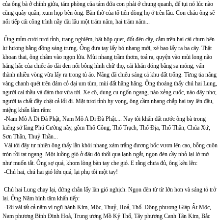
của ông bà ở chính giửa, tám phòng của tám đứa con phải ở chung quanh, để tụi nó lúc nào
cũng quây quần, xum họp bên ông. Bàn thờ của tổ tiên dòng họ ở trên lầu. Con cháu ông sẽ
nối tiếp cái công trình nầy dài lâu một trăm năm, hai trăm năm...
Ông mỉm cười tươi tỉnh, trang nghiêm, bật hộp quẹt, đốt đèn cầy, cắm trên hai cái chưn bên
lư hương bằng đồng sáng trưng. Ông đưa tay lấy bó nhang mới, xé bao lấy ra ba cây. Thật
khoan thai, ông châm vào ngọn lửa. Mùi nhang trầm thơm, toả ra, quyện vào mùi long não
hăng hắc của chiếc áo dài đen nổi bông hình chữ thọ, cái khăn đóng bằng sa mỏng, vấn
thành nhiều vòng vừa lấy ra trong tủ áo. Nắng đã chiếu sáng cả khu đất trống. Từng tia nắng
vàng chanh quét trên đám cỏ dại um tùm, mùi đất hăng hăng. Ông thoáng thấy chú hai Lung,
người cai thầu và đám thợ vừa tới. Xe cộ, dụng cụ ngổn ngang, nào xẻng cuốc, nào dây nhợ,
người ta chất đầy chật cả lối đi. Mặt tươi tỉnh hy vọng, ông cầm nhang chắp hai tay lên đầu,
miệng khấn lâm râm:
-Nam Mô A Di Đà Phật, Nam Mô A Di Đà Phật.... Nay tôi khấn đất nước ông bà trong
kiểng sở làng Phú Cường nầy, gồm Thổ Công, Thổ Trạch, Thổ Địa, Thổ Thần, Chúa Xứ,
Sơn Thần, Thuỷ Thần...
Vái tới đây tự nhiên ông thấy lằn khói nhang xám trắng đương bốc vươn lên cao, bỗng cuộn
tròn rồi tạt ngang. Một luồng gió ở đâu đó thổi qua lạnh ngắt, ngọn đèn cầy nhỏ lại lờ mờ
như muốn tắt. Ông sợ quá, khom lòng bàn tay che gió. E rằng chưa đủ, ông kêu lên:
-Chú hai, chú hai gió lớn quá, lại phụ tôi một tay!
Chú hai Lung chạy lại, đứng chắn lấy làn gió nghịch. Ngọn đèn từ từ lớn hơn và sáng tỏ trở
lại. Ông Năm bình tâm khấn tiếp:
-Tôi vái tất cả năm vị ngũ hành Kim, Mộc, Thuỷ, Hoả, Thổ. Đông phương Giáp Ất Mộc,
Nam phương Bính Đinh Hoả, Trung ương Mồ Kỷ Thổ, Tây phương Canh Tân Kim, Bắc