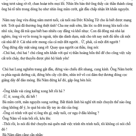
vàng tươi sáng rờ rỡ, chan hoàø trên mọi lối. Nhìn lên bàn thờ ông thấy các thần thánh cùng
ông bà tổ tiên trong dòng họ như nhìn ông mỉm cười, gật đầu chấp nhận lời khấn nguyện.
Năm nay ông vừa đúng năm mươi tuổi, cái tuổi mà Đức Khổng Tử cho là biết được mạng
trời. Trời quả đã thương ông thiệt tình! Cha mẹ mất sớm, lăn lóc ra đời trong lứa tuổi còn
nhỏ xíu, ông đã trải qua biết bao nhiêu cay đắng và khổ nhục. Con đã đông mà nhà lại
nghèo, ông và vợ lo trong lo ngoài, tiện tặn dành dụm, mãi cho tới nay mới đủ tiền cất một
cái nhà để ở. Cái nhà ước mong của cả một đời người... Ừ, phải, cả một đời người !
Ông đứng dậy mặt sáng rạng rỡ. Quay qua người cai thầu, ông nói:
-Chú hai, chú hai ! chú cũng nên khấn với quí vị thần hoàng bổn thổ để cho công việc xây
cất trôi chảy, thợ thuyền được phò hộ bình yên!
Chú hai Lung nghiêm trang gật đầu, đứng vào chiếu đốt nhang, cung kính. Ông Năm bước
ra phía ngoài đường cái, đứng bên cây cột đèn, nhìn trở vô coi đám thợ đương đóng cọc
giăng dây để đào móng. Bà Năm đứng kế đó, gặp ông bèn hỏi:
-Ông khấn vái cúng kiếng xong hết rồi hả ?
-Ừ, ừ, xong rồi, đủ hết !
Bà mỉm cười, mãn nguyện sung sướng. Bất thình lình bà nghĩ tới một chuyện thế nào ông
cũng không để ý, lo quá bà níu lấy tay áo dài của ông:
-Ông có trình với quí vị ông tên gì, mấy tuổi, cư ngụ ở đâu không ?
Ông Năm vỗ trán bối rối, kêu lên:
-Thôi rồi, lo nói đủ thứ chuyện mà quên mất việc trình tên trình tuổi, tôi không có nói chỗ
đó !
Bà Năm dậm cẳng cằn nhằn: