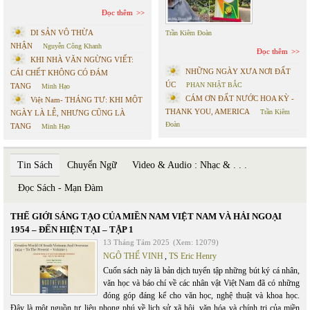
Đọc thêm
DI SẢN VÔ THỪA
Trần Kiêm Đoàn
NHẬN
Nguyễn Công Khanh
Đọc thêm
KHI NHÀ VĂN NGỪNG VIẾT:
NHỮNG NGÀY XƯA NƠI ĐẤT
CÁI CHẾT KHÔNG CÓ ĐÁM
ÚC
PHAN NHẬT BẮC
TANG
Minh Hạo
CÁM ƠN ĐẤT NƯỚC HOA KỲ -
Việt Nam- THÁNG TƯ: KHI MỘT
THANK YOU, AMERICA
Trần Kiêm
NGÀY LÀ LỄ, NHƯNG CŨNG LÀ
Đoàn
TANG
Minh Hạo
Tin Sách
Chuyển Ngữ
Video & Audio : Nhạc & . . .
Đọc Sách - Mạn Đàm
THẾ GIỚI SÁNG TẠO CỦA MIỀN NAM VIỆT NAM VÀ HẢI NGOẠI
1954 – ĐẾN HIỆN TẠI – TẬP 1
13 Tháng Tám 2025
(Xem: 12079)
NGÔ THẾ VINH
,
TS Eric Henry
Cuốn sách này là bản dịch tuyển tập những bút ký cá nhân,
văn học và báo chí về các nhân vật Việt Nam đã có những
đóng góp đáng kể cho văn học, nghệ thuật và khoa học.
Đây là một nguồn tư liệu phong phú về lịch sử xã hội, văn hóa và chính trị của miền