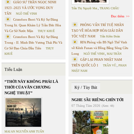
GIÁO SƯ TRẦN NGỌC NINH
1923 -2025 VÀ ƯỚC VỌNG DUY
Trần Thị Nguyệt Mai
,
TRANG CHÂU
TÂN
NGÔ THẾ VINH
Đọc thêm
Cristoforo Borri Và Ký Sự Đàng
PHỎNG VẤN TRÍ TUỆ NHÂN
Trong Iii. Quan Khám Lý Trần Đức Hòa
TẠO VỀ HÒA HỢP HÒA GIẢI DÂN
Và Cơ Sở Nước Mặn
THỤY KHUÊ
TỘC VIỆT NAM
Trần Kiêm Đoàn
Cristoforo Borri Và Ký Sự Đàng
RFA Phỏng vấn BS Ngô Thế Vinh
Trong - II. Minh Đức Vương Thái Phi Và
về Kênh Funan và Đồng Bằng Sông Cửu
Cơ Sở Đạo Chúa Đầu Tiên
THỤY
Long
KHUÊ
NGÔ THẾ VINH
,
MAI TRẦN
GẶP LẠI PHAN NHẬT NAM
TRÊN QUỐC LỘ 1
TRẦN VŨ
,
PHAN
Tiểu Luận
NHẬT NAM
“THỜI NÀY KHÔNG PHẢI LÀ
THỜI CỦA VĂN CHƯƠNG
Ký / Tùy Bút
NGHỆ THUẬT”
NGHE SẦU RIÊNG CHÍN TỚI
07 Tháng Tám 2026
(Xem: 48)
MAI AN NGUYỄN ANH TUẤN