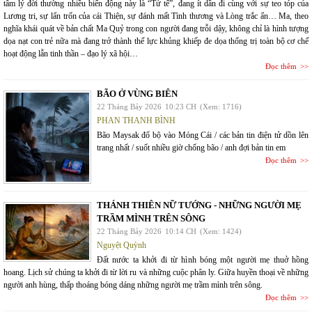
tâm lý đời thường nhiều biến động này là “Tử tế”, đang ít dần đi cùng với sự teo tóp của
Lương tri, sự lẩn trốn của cái Thiện, sự đánh mất Tình thương và Lòng trắc ẩn… Ma, theo
nghĩa khái quát về bản chất Ma Quỷ trong con người đang trỗi dậy, không chỉ là hình tượng
dọa nạt con trẻ nữa mà đang trở thành thế lực khủng khiếp đe dọa thống trị toàn bộ cơ chế
hoạt động lẫn tinh thần – đạo lý xã hội…
Đọc thêm
BÃO Ở VÙNG BIÊN
22 Tháng Bảy 2026
10:23 CH
(Xem: 1716)
PHAN THANH BÌNH
Bão Maysak đổ bộ vào Móng Cái / các bản tin điện tử dồn lên
trang nhất / suốt nhiều giờ chống bão / anh đợi bản tin em
Đọc thêm
THÁNH THIÊN NỮ TƯỚNG - NHỮNG NGƯỜI MẸ
TRẦM MÌNH TRÊN SÔNG
22 Tháng Bảy 2026
10:14 CH
(Xem: 1424)
Nguyệt Quỳnh
Đất nước ta khởi đi từ hình bóng một người mẹ thuở hồng
hoang. Lịch sử chúng ta khởi đi từ lời ru và những cuộc phân ly. Giữa huyền thoại về những
người anh hùng, thấp thoáng bóng dáng những người mẹ trầm mình trên sông.
Đọc thêm