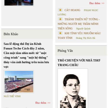
Đọc thêm
CÁT HOANG
PHẠM NGỌC
LƯƠNG
THÁNH THIÊN NỮ TƯỚNG -
NHỮNG NGƯỜI MẸ TRẦM MÌNH
TRÊN SÔNG
Nguyệt Quỳnh
KHI TÌNH YÊU NHUỐM MÀU
Biên Khảo
TOAN TÍNH
Hoàng Thị Bích Hà
Sau lễ động thổ Dự án Kênh
Funan Techo Cách đây 2 năm,
Phỏng Vấn
Cần một tầm nhìn mới: từ "một
công trình" sang "một hệ thống"
TRÒ CHUYỆN VỚI NHÀ THƠ
thủy văn ảnh hưởng trên toàn lưu
TRANG CHÂU
vực
NGÔ THẾ VINH
Đọc thêm