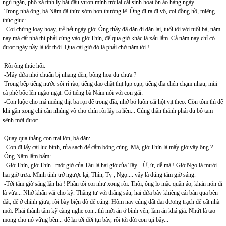
ngủ ngắn, phố xá tỉnh lỵ bắt đầu vươn mình trở lại cái sinh hoạt ồn ào hàng ngày.
Trong nhà ông, bà Năm đã thức sớm hơn thường lệ. Ông đi ra đi vô, coi đồng hồ, miệng
thúc giục:
-Coi chừng loay hoay, trễ hết ngày giờ. Ông thầy đã dặn đi dặn lại, tuổi tôi với tuổi bà, năm
nay mà cất nhà thì phải cúng vào giờ Thìn, để qua giờ khác là xấu lắm. Cả năm nay chỉ có
được ngày nầy là tốt thôi. Qua cái giờ đó là phải chờ năm tới !
Rồi ông thúc hối:
-Mấy đứa nhỏ chuẩn bị nhang đèn, bông hoa đủ chưa ?
Trong bếp tiếng nước sôi rì rào, tiếng dao chặt thịt lụp cụp, tiếng dĩa chén chạm nhau, mùi
cà phê bốc lên ngào ngạt. Có tiếng bà Năm nói với con gái:
-Con luộc cho má miếng thịt ba rọi để trong dĩa, nhớ bỏ luôn cái hột vịt theo. Còn tôm thì để
khi gần xong chỉ cần nhúng vô cho chín rồi lấy ra liền... Cúng thần thánh phải đủ bộ tam
sênh mới được.
Quay qua thằng con trai lớn, bà dặn:
-Con đi lấy cái lục bình, rửa sạch để cắm bông cúng. Mà, giờ Thìn là mấy giờ vậy ông ?
Ông Năm lẩm bẩm:
-Giờ Thìn, giờ Thìn...một giờ của Tàu là hai giờ của Tây... Ừ, ừ, dễ mà ! Giờ Ngọ là mười
hai giờ trưa. Mình tính trở ngược lại, Thìn, Tỵ , Ngọ.... vậy là đúng tám giờ sáng.
-Tới tám giờ sáng lận hả ! Phần tôi coi như xong rồi. Thôi, ông lo mặc quần áo, khăn nón đi
là vừa... Nhớ khấn vái cho kỹ. Thằng tư với thằng sáu, hai đứa bây khiêng cái bàn qua bên
đất, để ở chính giửa, rồi bày biện đồ để cúng. Hôm nay cúng đất đai dương trạch để cất nhà
mới. Phải thành tâm kỹ càng nghe con...thì mới ăn ở bình yên, làm ăn khá giả. Nhứt là tao
mong cho nó vững bền... để lại tới đời tụi bây, rồi tới đời con tụi bây...