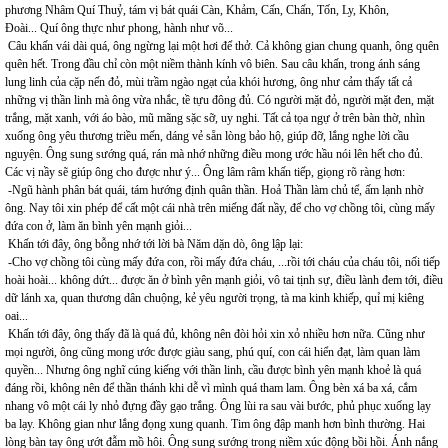
phương Nhâm Quí Thuỷ, tám vị bát quái Càn, Khảm, Cấn, Chấn, Tốn, Ly, Khôn,
Đoài... Quí ông thực như phong, hành như võ...
Câu khấn vái dài quá, ông ngừng lại một hơi để thở. Cả không gian chung quanh, ông quên
quên hết. Trong đầu chỉ còn một niềm thành kính vô biên. Sau câu khấn, trong ánh sáng
lung linh của cặp nến đỏ, mùi trầm ngào ngạt của khói hương, ông như cảm thấy tất cả
những vị thần linh mà ông vừa nhắc, tề tựu đông đủ. Có người mặt đỏ, người mặt đen, mặt
trắng, mặt xanh, với áo bào, mũ mãng sặc sỡ, uy nghi. Tất cả tọa ngự ở trên bàn thờ, nhìn
xuống ông yêu thương triều mến, dáng vẻ sẵn lòng bảo hộ, giúp đỡ, lắng nghe lời cầu
nguyện. Ông sung sướng quá, rán mà nhớ những điều mong ước hầu nói lên hết cho đủ.
Các vị nầy sẽ giúp ông cho được như ý... Ông lâm râm khấn tiếp, giọng rõ ràng hơn:
-Ngũ hành phân bát quái, tám hướng định quân thần. Hoả Thần làm chủ tể, ấm lạnh nhờ
ông. Nay tôi xin phép để cất một cái nhà trên miếng đất nầy, để cho vợ chồng tôi, cùng mấy
đứa con ở, làm ăn bình yên mạnh giỏi...
Khấn tới đây, ông bỗng nhớ tới lời bà Năm dặn dò, ông lập lại:
-Cho vợ chồng tôi cùng mấy đứa con, rồi mấy đứa cháu, ...rồi tới cháu của cháu tôi, nối tiếp
hoài hoài... không dứt... được ăn ở bình yên mạnh giỏi, vô tai tịnh sự, điều lành đem tới, điều
dữ lánh xa, quan thương dân chuộng, kẻ yêu người trọng, tà ma kinh khiếp, quỉ mị kiêng
oai...
Khấn tới đây, ông thấy đã là quá đủ, không nên đòi hỏi xin xỏ nhiều hơn nữa. Cũng như
mọi người, ông cũng mong ước được giàu sang, phú quí, con cái hiển đạt, làm quan làm
quyền... Nhưng ông nghĩ cúng kiếng với thần linh, cầu được bình yên mạnh khoẻ là quá
đáng rồi, không nên để thần thánh khi dễ vì mình quá tham lam. Ông bèn xá ba xá, cắm
nhang vô một cái ly nhỏ đựng đầy gạo trắng. Ông lùi ra sau vài bước, phủ phục xuống lạy
ba lạy. Không gian như lắng đọng xung quanh. Tim ông đập manh hơn bình thường. Hai
lòng bàn tay ông ướt đẫm mồ hôi. Ông sung sướng trong niềm xúc động bồi hồi. Ánh nắng