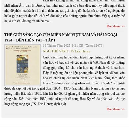
sách này không đi sâu vào công nghệ Điện ảnh, chỉ mượn
khái niệm Âm bản & Dương bản như một cánh cửa ban đầu, một ký hiệu nghệ thuật
nhỏ để phác họa hành trình tinh thần của tác giả, cùng đôi ba lát cắt tự sự về nghề qua đó
hé lộ giúp người đọc đôi chút về đời sống của những người làm phim Việt qua mấy thế
hệ, ở xứ sở Lắm người nhiều ma …
Đọc thêm
THẾ GIỚI SÁNG TẠO CỦA MIỀN NAM VIỆT NAM VÀ HẢI NGOẠI
1954 – ĐẾN HIỆN TẠI – TẬP 1
13 Tháng Tám 2025
9:11 CH
(Xem: 12079)
NGÔ THẾ VINH
,
TS Eric Henry
Cuốn sách này là bản dịch tuyển tập những bút ký cá nhân,
văn học và báo chí về các nhân vật Việt Nam đã có những
đóng góp đáng kể cho văn học, nghệ thuật và khoa học.
Đây là một nguồn tư liệu phong phú về lịch sử xã hội, văn
hóa và chính trị của miền Nam Việt Nam, đồng thời khắc
họa sự nghiệp của từng nhân vật. Phần lớn những người
được đề cập nổi bật trong giai đoạn 1954 – 1975. Sau khi miền Nam thất thủ vào tay lực
lượng miền Bắc năm 1975, hầu hết họ đều bị giam giữ nhiều năm trong các trại cải tạo
cộng sản. Đến thập niên 1980, một số người đã sang Hoa Kỳ và đa phần vẫn tiếp tục
hoạt động sáng tạo.(TS. Eric Henry, dịch giả)
Đọc thêm