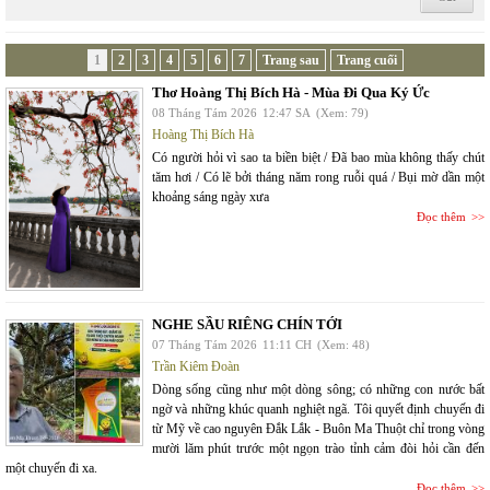
1
2
3
4
5
6
7
Trang sau
Trang cuối
Thơ Hoàng Thị Bích Hà - Mùa Đi Qua Ký Ức
08 Tháng Tám 2026
12:47 SA
(Xem: 79)
Hoàng Thị Bích Hà
Có người hỏi vì sao ta biền biệt / Đã bao mùa không thấy chút
tăm hơi / Có lẽ bởi tháng năm rong ruỗi quá / Bụi mờ dần một
khoảng sáng ngày xưa
Đọc thêm
NGHE SẦU RIÊNG CHÍN TỚI
07 Tháng Tám 2026
11:11 CH
(Xem: 48)
Trần Kiêm Đoàn
Dòng sống cũng như một dòng sông; có những con nước bất
ngờ và những khúc quanh nghiệt ngã. Tôi quyết định chuyến đi
từ Mỹ về cao nguyên Đắk Lắk - Buôn Ma Thuột chỉ trong vòng
mười lăm phút trước một ngọn trào tỉnh cảm đòi hỏi cần đến
một chuyến đi xa.
Đọc thêm