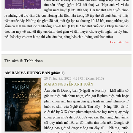
tím sầu đông” (gồm 103 bài thơ) và “Hẹn anh về vĩ dạ
ngắm mưa bay” (Hơn 180 bài). Hai tập thơ này tuyển chọn
ra những bài thơ tâm đắc của Hoàng Thị Bích Hà trong 10 tập thơ đã xuất bản từ mấy
năm trước đây. Những tập gồm 50 bài, mỗi tập lọc ra khoảng 10-15 bài, trong những tập
gồm có 100 bài thơ lọc ra khoảng 15-20 bài. (Đây là 2 tập thơ cuối cùng khép lại việc in
thơ. Từ nay về sau tôi tiếp tục dành thời gian và tâm huyết cho truyện ngắn và tùy bút,
nếu bất chợt có cảm hứng thì vẫn làm thơ, đăng báo chứ không xuất bản nữa).
Đọc thêm
Tin sách & Trích đoạn
ÂM BẢN VÀ DƯƠNG BẢN (phần 1)
26 Tháng Sáu 2026
4:21 CH
(Xem: 2613)
MAI AN NGUYỄN ANH TUẤN
Âm bản & Dương bản (Négatif & Positif) – khái niệm có
gốc từ điện ảnh phim nhựa, còn gọi là phim điện ảnh hoặc
phim chiếu rạp, liên quan đến quy trình sản xuất phim có từ
buổi sơ sinh của Nghệ thuật Thứ Bảy - Nàng Tiên Út từ
cuối thế kỷ XIX (hiện phim nhựa và các loại máy quay máy
chiếu phim nhựa đã được đưa vào các Bảo tàng Điện ảnh),
cái quy trình mà nếu ai đó muốn tìm hiểu trên Google sẽ
không bao giờ có được thông tin đầy đủ… Nhưng, cuốn