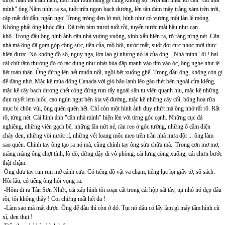
được năm ba trăm năm, mối mọt mưa nắng gì cũng không sợ. Mỗi lần nhắc tới câu "cái nhà
mình" ông Năm nhìn ra xa, tuốt trên ngọn bạch dương, lên tận đám mây trắng xám trên trời,
cặp mắt đờ đẫn, ngẩn ngơ. Trong tròng đen lờ mờ, hình như có vương một làn lệ mỏng.
Không phải ông khóc đâu. Đã trên tám mươi tuổi rồi, tuyến nước mắt hầu như cạn
khô. Trong đầu ông hình ảnh căn nhà vuông vuông, xinh xắn hiện ra, rõ ràng từng nét. Căn
nhà mà ông đã gom góp công sức, tiền của, mồ hôi, nước mắt, suốt đời cực nhọc mới thực
hiện được. Nó không đồ sộ, nguy nga, lớn lao gì nhưng nó là của ông. "Nhà mình" ôi ! hai
cái chữ tầm thường đó có tác dụng như nhát búa đập mạnh vào tim vào óc, ông nghe như tê
liệt toàn thân. Ông đứng lên hết muốn nổi, ngồi bệt xuống ghế. Trong đầu ông, không còn gì
để đáng nhớ. Mặc kệ mùa đông Canada với gió bão lạnh lẽo gào thét bên ngoài cửa kiếng,
mặc kệ cây bạch dương chết cóng đứng run rẩy ngoài sân tu viện quạnh hiu, mặc kệ những
đụn tuyết lem luốc, cao ngùn ngụt bên kia vệ đường, mặc kệ những cây cối, bông hoa rữa
mục bị chôn vùi, ông quên quên hết. Chỉ còn một hình ảnh duy nhứt mà ông nhớ rất rõ. Rất
rõ, từng nét. Cái hình ảnh "căn nhà mình" hiện lên với từng góc cạnh. Những cục đá
nghiêng, những viên gạch bể, những lằn nứt nẻ, răn reo ở góc tường, những ổ cắm điện
cháy đen, những vòi nước rỉ, những vết loang mốc meo trên trần nhà mưa dột ... ông làm
sao quên. Chính tay ông tạo ra nó mà, cũng chính tay ông sửa chữa mà.. Trong cơn mơ mơ,
màng màng ông chợt tỉnh, lò dò, đứng dậy đi vô phòng, cái lưng còng xuống, cái chưn bước
thật chậm.
Ông đưa tay run run mở cánh cửa. Có tiếng đồ vật va chạm, tiếng lục lọi giấy tờ, sổ sách.
Hồi lâu, có tiếng ông hỏi vọng ra:
-Hôm đi ra Tân Sơn Nhứt, cái xấp hình tôi soạn cất trong cái hộp sắt tây, tụi nhỏ nó dẹp đâu
rồi, tôi không thấy ! Coi chừng mất hết đa !
-Làm sao mà mất được. Ông để đâu thì còn ở đó. Tụi nó đâu có lấy làm gì mấy tấm hình cũ
xì, đen thui !