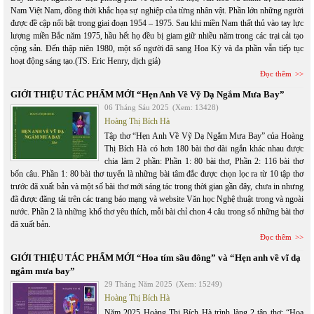
Nam Việt Nam, đồng thời khắc họa sự nghiệp của từng nhân vật. Phần lớn những người
được đề cập nổi bật trong giai đoạn 1954 – 1975. Sau khi miền Nam thất thủ vào tay lực
lượng miền Bắc năm 1975, hầu hết họ đều bị giam giữ nhiều năm trong các trại cải tạo
cộng sản. Đến thập niên 1980, một số người đã sang Hoa Kỳ và đa phần vẫn tiếp tục
hoạt động sáng tạo.(TS. Eric Henry, dịch giả)
Đọc thêm
GIỚI THIỆU TÁC PHẨM MỚI “Hẹn Anh Về Vỹ Dạ Ngắm Mưa Bay”
06 Tháng Sáu 2025
(Xem: 13428)
Hoàng Thị Bích Hà
Tập thơ “Hẹn Anh Về Vỹ Dạ Ngắm Mưa Bay” của Hoàng
Thị Bích Hà có hơn 180 bài thơ dài ngắn khác nhau được
chia làm 2 phần: Phần 1: 80 bài thơ, Phần 2: 116 bài thơ
bốn câu. Phần 1: 80 bài thơ tuyển là những bài tâm đắc được chọn lọc ra từ 10 tập thơ
trước đã xuất bản và một số bài thơ mới sáng tác trong thời gian gần đây, chưa in nhưng
đã được đăng tải trên các trang báo mạng và website Văn học Nghệ thuật trong và ngoài
nước. Phần 2 là những khổ thơ yêu thích, mỗi bài chỉ chon 4 câu trong số những bài thơ
đã xuất bản.
Đọc thêm
GIỚI THIỆU TÁC PHẨM MỚI “Hoa tím sầu đông” và “Hẹn anh về vĩ dạ
ngắm mưa bay”
29 Tháng Năm 2025
(Xem: 15249)
Hoàng Thị Bích Hà
Năm 2025 Hoàng Thị Bích Hà trình làng 2 tập thơ: “Hoa