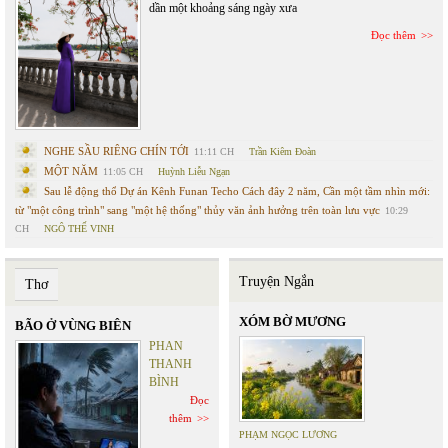
dần một khoảng sáng ngày xưa
Đọc thêm
NGHE SẦU RIÊNG CHÍN TỚI
11:11 CH
Trần Kiêm Đoàn
MỘT NĂM
11:05 CH
Huỳnh Liễu Ngạn
Sau lễ động thổ Dự án Kênh Funan Techo Cách đây 2 năm, Cần một tầm nhìn mới:
từ "một công trình" sang "một hệ thống" thủy văn ảnh hưởng trên toàn lưu vực
10:29
CH
NGÔ THẾ VINH
Truyện Ngắn
Thơ
XÓM BỜ MƯƠNG
BÃO Ở VÙNG BIÊN
PHAN
THANH
BÌNH
Đọc
thêm
PHẠM NGỌC LƯƠNG