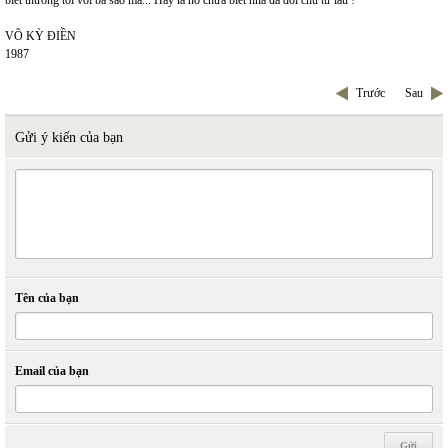
biết thương tôi với bà sao mà... Hay là nó chưa biết nhà đã đổi chủ từ lâu !
VÕ KỲ ĐIỀN
1987
Trước
Sau
Gửi ý kiến của bạn
Tên của bạn
Email của bạn