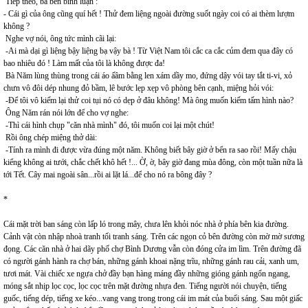
Tiếp theo, bà bèn bình luận :
- Cái gì của ông cũng quí hết ! Thử đem liệng ngoài đường suốt ngày coi có ai thèm lượm
không ?
Nghe vợ nói, ông tức mình cãi lại:
-Ai mà dại gì liệng bậy liệng bạ vậy bà ! Từ Việt Nam tôi cắc ca cắc củm đem qua đây có
bao nhiêu đó ! Làm mất của tôi là không được đa!
Bà Năm lùng thùng trong cái áo ấâm bằng len xám dầy mo, đứng dậy vói tay tắt ti-vi, xỏ
chưn vô đôi dép nhung đỏ bầm, lê bước lẹp xẹp vô phòng bên cạnh, miệng hỏi vói:
-Để tôi vô kiếm lại thử coi tụi nó có dẹp ở đâu không! Mà ông muốn kiếm tấm hình nào?
Ông Năm rán nói lớn để cho vợ nghe:
-Thì cái hình chụp "căn nhà mình" đó, tôi muốn coi lại một chút!
Rồi ông chép miệng thở dài:
-Tính ra mình đi được vừa đúng một năm. Không biết bây giờ ở bển ra sao rồi! Mấy chậu
kiểng không ai tưới, chắc chết khô hết !... Ờ, ờ, bây giờ đang mùa đông, còn một tuần nữa là
tới Tết. Cây mai ngoài sân...rồi ai lặt lá...để cho nó ra bông đây ?
*
Cái mặt trời ban sáng còn lấp ló trong mây, chưa lên khỏi nóc nhà ở phía bên kia đường.
Cảnh vật còn nhập nhoà tranh tối tranh sáng. Trên các ngọn cỏ bên đường còn mờ mờ sương
đọng. Các căn nhà ở hai dãy phố chợ Bình Dương vẫn còn đóng cửa im lìm. Trên đường đã
có người gánh hành ra chợ bán, những gánh khoai nặng trĩu, những gánh rau cải, xanh um,
tươi mát. Vài chiếc xe ngựa chở đầy bạn hàng máng đầy những gióng gánh ngổn ngang,
móng sắt nhịp lọc cọc, lọc cọc trên mặt đường nhựa đen. Tiếng người nói chuyện, tiếng
guốc, tiếng dép, tiếng xe kéo...vang vang trong trong cái im mát của buổi sáng. Sau một giấc