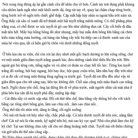
Nói xong ông đứng áp lại gần cánh cửa để nhìn cho rõ hơn. Cánh tay trái đụng phải khung
cửa nhôm lạnh ngắt như một khối nước đá, ông rút tay về, quay lại chậm chạp từng bước,
từng bước trở về ngồi trên chiếc ghế thấp. Cặp mắt hấp háy nhìn ra ngoài bầu trời xám xịt.
Ông thấy cái sân cỏ xanh đã trở thành một bãi tuyết trắng mênh mông. Có chỗ phẳng phiu
trắng xoá, có chỗ được xe xúc tuyết ủi gò cao lên như những đụn cát. Cây cối biến đi đâu
mất tiêu hết. Mấy bụi hồng bông đỏ như nhung, mấy bụi mẫu đơn bông lớn bằng cái chén
kiểu màu trắng màu hường, cái hàng rào bằng cây trắc bá diệp cao cả thước xanh um của
mùa hè vừa qua, tất cả hiện giờ bị chôn vùi dưới những đống tuyết.
Ở bên kia rào tu viện, chỉ còn sót lại duy nhứt một gốc bạch dương to lớn sừng sững, chơ
vơ một mình giữa đám tuyết trắng quạnh hiu, đưa những cành khô thêu lêu lên trời. Bên
ngoài gió hú từng cơn, tiếng nghe vù vù như có đoàn xe chạy hết tốc lực. Từng lọn tuyết
trắng đổ xuống, hột bay ngang, hột bay dọc, hột quay cuộn tròn, lấm tấm bay đầy trời như
có ai đó cắc cớ tung một thúng lông ngỗng ra trước gió. Tuyết đã rơi đều đều như vậy từ
giữa đêm qua cho tới sáng nay, liên tục không dứt. Chỗ nào cũng một màu thạch cao trắng
bạch. Ngồi chưa yên chỗ, ông lại đứng lên đi về phía trước, mắt ngước nhìn cái mái nhà ở
phía bên kia sân đã bị tuyết phủ đầy, miệng láp dáp:
- Cái điệu nầy có nước sập nhà. Đồ cái thứ tiền chế, làm bằng cây thông bở rệu với vách
bằng cạc tông nhét bông gòn, làm sao chịu nổi...làm sao chịu nổi...
Ông thở dài rồi nhìn trời, dáng lo lắng, rồi ngồi xuống:
-Nó mà rơi hoài rơi hũy như vầy, chắc phải sập. Cả nửa thước tuyết đè trên nóc, nặng lắm
chớ! Cái xứ nói là văn minh, kỹ nghệ tiến bộ, mà sao kỳ cục quá! Nhà cửa phải làm cho kỹ
kỹ chớ. Tại sao không chịu xây cất cho nó đàng hoàng một chút. Tuyết mà rớt thêm chừng
vài giờ nữa thì thế nào cũng sập...
Bà Năm dáng người nhỏ nhắn, đang chăm chú theo dõi chương trình ti-vi, chừng như