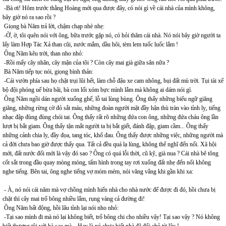
-Bà ơi! Hôm trước thằng Hoàng mới qua được đây, có nói gì về cái nhà của mình không,
bây giờ nó ra sao rồi ?
Giọng bà Năm trả lời, chậm chạp nhè nhẹ:
-Ờ, ờ, tôi quên nói với ông, bữa trước gặp nó, có hỏi thăm cái nhà. Nó nói bây giờ người ta
lấy làm Hợp Tác Xả than cũi, nước mắm, dầu hôi, tèm lem tuốc luốc lắm !
Ông Năm kêu trời, than nho nhỏ:
-Rồi mấy cây nhãn, cây mận của tôi ? Còn cây mai già giữa sân nữa ?
Bà Năm tiếp tục nói, giọng bình thản:
-Cái vườn phía sau họ chặt trụi lũi hết, làm chỗ đậu xe cam nhông, bụi đất mù trời. Tụi tài xế
bộ đội phóng uế bừa bãi, bà con lối xóm bực mình lắm mà không ai dám nói gì.
Ông Năm ngồi dán người xuống ghế, lỗ tai lùng bùng. Ông thấy những biểu ngữ giăng
giăng, những rừng cờ đỏ sắt máu, những đoàn người mặt đầy hận thù tràn vào tỉnh lỵ, tiếng
nhạc đập đùng đùng chói tai. Ông thấy rất rõ những đứa con ông, những đứa cháu ông lần
lượt bị bắt giam. Ông thấy tận mắt người ta bị bắt giết, đánh đập, giam cầm... Ông thấy
những cảnh chia ly, đầy đọa, tang tóc, khổ đau. Ông thấy được những việc, những người mà
cả đời chưa bao giờ được thấy qua. Tất cả đều quá lạ lùng, không thể nghĩ đến nổi. Xã hội
mới, đất nước đổi mới là vậy đó sao ? Ông có quá lỗi thời, cũ kỹ, già nua ? Cái nhà bê tông
cốt sắt trong đầu quay mòng mòng, tấm hình trong tay rơi xuống đất nhẹ đến nổi không
nghe tiếng. Bên tai, ông nghe tiếng vợ móm mém, nói văng vẳng khi gần khi xa:
- À, nó nói cái năm mà vợ chồng mình hiến nhà cho nhà nước để được đi đó, hồi chưa bị
chặt thì cây mai trổ bông nhiều lắm, rụng vàng cả đường đi!
Ông Năm bất động, hồi lâu tỉnh lại nói nho nhỏ:
-Tại sao mình đi mà nó lại không biết, trổ bông chi cho nhiều vậy! Tại sao vậy ? Nó không