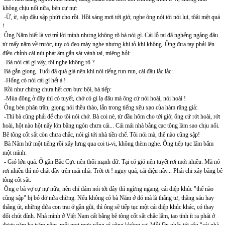
không chịu nổi nữa, bèn cự nự:
-Ừ, ừ, sập đâu sập phứt cho rồi. Hồi sáng mơi tới giờ, nghe ông nói tới nói lui, tôâi mệt quá
!
Ông Năm biết là vợ trả lời mình nhưng không rõ bà nói gì. Cái lỗ tai đã nghểng ngảng đâu
từ mấy năm về trước, tuy có đeo máy nghe nhưng khi tỏ khi không. Ông đưa tay phải lên
điều chỉnh cái nút phát âm gắn sát vành tai, miệng hỏi:
-Bà nói cái gì vậy, tôi nghe không rõ ?
Bà gằn giọng. Tuổi đã quá già nên khi nói tiếng run run, cái đầu lắc lắc:
-Hổng có nói cái gì hết á !
Rồi như chừng chưa hết cơn bực bội, bà tiếp:
-Mùa đông ở đây thì có tuyết, chớ có gì lạ đâu mà ông cứ nói hoài, nói hoài !
Ông bèn phân trần, giọng nói thều thào, lẫn trong tiếng xệu xạo của hàm răng giả:
-Thì bà cũng phải để cho tôi nói chớ. Bà coi nè, từ đầu hôm cho tới giờ, ổng cứ rớt hoài, rớt
hoài, hột nào hột nấy lớn bằng ngón chưn cái... Cái mái nhà bằng cạc tông làm sao chịu nổi.
Bê tông cốt sắt còn chưa chắc, nói gì tới nhà tiền chế. Tôi nói mà, thế nào cũng sập!
Bà Năm hứ một tiếng rồi xây lưng qua coi ti-vi, không thèm nghe. Ông tiếp tục lẩm bẩm
một mình:
- Gió lớn quá. Ở gần Bắc Cực nên thổi mạnh dữ. Tại có gió nên tuyết rơi mới nhiều. Mà nó
rơi nhiều thì nó chất đầy trên mái nhà. Trời ơi ! nguy quá, cái điệu nầy... Phải chi xây bằng bê
tông cốt sắt.
Ông e bà vợ cự nự nữa, nên chỉ dám nói tới đây thì ngừng ngang, cái điệp khúc "thế nào
cũng sập" bị bỏ dở nửa chừng. Nếu không có bà Năm ở đó mà là thằng tư, thằng sáu hay
thằng út, những đứa con trai ở gần gũi, thì ông sẽ tiếp tục một cái điệp khúc khác, có thay
đổi chút đỉnh. Nhà mình ở Việt Nam cất bằng bê tông cốt sắt chắc lắm, tao tính ít ra phải ở