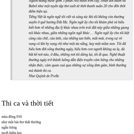
Người mang nước
gồm 3 phần Nỗi buồn trên cây, Nhiệt đới buồn và
Babel như một tuyển tập thơ suốt từ thời thanh xuân 20 cho đến thời
điểm hiện tại.
Tiếng Việt là ngôn ngữ tôi viết và sáng tác khi tôi không còn thường
xuyên ở quê hương Đất Mẹ. Ngôn ngữ ấy cho tôi khám phá và hiểu
biết hơn về những địa lý khác nhau trên trái đất này giữa những giọng
nói khác nhau, giữa những ngôn ngữ khác…. Ngôn ngữ ấy cho tôi kiệt
cùng của chữ, của tình, của những tan biến, mất mát, trong sự vô
vọng có khi hy vọng chỉ như một tia nắng, hay một mầm non. Tôi đã
hiểu hơn đời sống thường ngày, hiểu hơn con người không xa lạ, dù
bất kể nơi nào, ở đâu, những nơi tôi dừng lại, tôi đi qua. Nghệ thuật
thường ngày trở thành luồng dẫn điện truyền cảm hứng cho những
nhận thức, cảm quan cuả qua những sự sống đơn giản, bình thường
mà thành thi ca.
Như Quỳnh de Prelle
Thi ca và thời tiết
mùa đông 016
như một bài thơ thất thường
ngẫu hứng
tuyết hiếm hoi