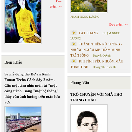
Đọc
thêm
PHẠM NGỌC LƯƠNG
Đọc thêm
CÁT HOANG
PHẠM NGỌC
LƯƠNG
THÁNH THIÊN NỮ TƯỚNG -
NHỮNG NGƯỜI MẸ TRẦM MÌNH
TRÊN SÔNG
Nguyệt Quỳnh
KHI TÌNH YÊU NHUỐM MÀU
Biên Khảo
TOAN TÍNH
Hoàng Thị Bích Hà
Sau lễ động thổ Dự án Kênh
Funan Techo Cách đây 2 năm,
Phỏng Vấn
Cần một tầm nhìn mới: từ "một
công trình" sang "một hệ thống"
TRÒ CHUYỆN VỚI NHÀ THƠ
thủy văn ảnh hưởng trên toàn lưu
TRANG CHÂU
vực