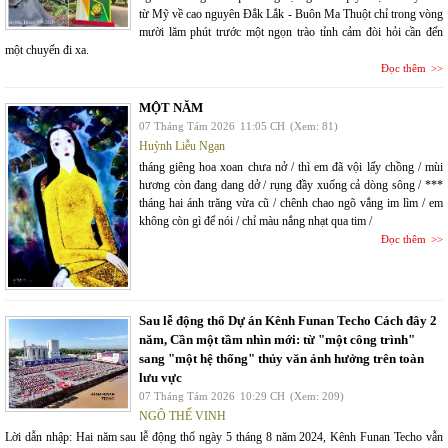
từ Mỹ về cao nguyên Đắk Lắk - Buôn Ma Thuột chỉ trong vòng
mười lăm phút trước một ngọn trào tỉnh cảm đòi hỏi cần đến
một chuyến đi xa.
Đọc thêm
MỘT NĂM
07 Tháng Tám 2026
11:05 CH
(Xem: 81)
Huỳnh Liễu Ngạn
tháng giêng hoa xoan chưa nở / thì em đã vội lấy chồng / mùi
hương còn đang dang dở / rụng đầy xuống cả dòng sông / ***
tháng hai ánh trăng vừa cũ / chênh chao ngõ vắng im lìm / em
không còn gì để nói / chỉ màu nắng nhạt qua tim /
Đọc thêm
Sau lễ động thổ Dự án Kênh Funan Techo Cách đây 2
năm, Cần một tầm nhìn mới: từ "một công trình"
sang "một hệ thống" thủy văn ảnh hưởng trên toàn
lưu vực
07 Tháng Tám 2026
10:29 CH
(Xem: 209)
NGÔ THẾ VINH
Lời dẫn nhập: Hai năm sau lễ động thổ ngày 5 tháng 8 năm 2024, Kênh Funan Techo vẫn