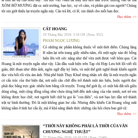
là một ẩn dụ của hôm nay? Xã hội Việt Nam đã thay đổi đến đâu trước những vấn đề mà
XÓM BỜ MƯƠNG đặt ra: môi trường, bạo lực, sự vô cảm, và phẩm giá con người? Chúng
tôi xin giới thiệu lại truyện ngắn này. Câu trả lời, có lẽ, xin dành cho mỗi bạn đọc.
Đọc thêm
CÁT HOANG
29 Tháng Bảy 2026
3:34 CH
(Xem: 952)
PHẠM NGỌC LƯƠNG
Có những tác phẩm không thuộc về một thời điểm. Chúng lặng
lẽ nằm lại trên trang giấy nhiều năm, rồi một ngày nào đó bỗng
hiện lên với sức nặng như thể vừa mới được viết hôm qua. Cát
Hoang là một truyện ngắn như vậy. Lần đầu xuất hiện trên Tạp chí Hợp Lưu bởi lối viết tối
giản, đứt đoạn như điện ảnh, ngôn ngữ đầy ký hiệu, và một thế giới nghệ thuật khiến người
đọc vừa bối rối vừa ám ảnh. Nhà phê bình Thụy Khuê từng nhận xét đây là một truyện ngắn
có cấu trúc của thơ hiện đại, nơi mỗi câu chữ đều trở thành một ám hiệu, buộc người đọc
phải đọc bằng trực giác nhiều hơn bằng cốt truyện. Trong thế giới ấy, có một bãi đất nổi giữa
dòng sông, một cộng đồng sống như chưa từng biết đến ánh sáng của văn minh, nơi trẻ em
không được học chữ, nơi người biết chữ bị gọi là "con điên", và nơi bạo lực dần trở thành
trật tự bình thường. Đó là một không gian hư cấu. Nhưng điều khiến Cát Hoang sống mãi
không nằm ở tính hư cấu ấy, mà ở khả năng đánh thức những câu hỏi chưa bao giờ cũ:
Đọc thêm
“THỜI NÀY KHÔNG PHẢI LÀ THỜI CỦA VĂN
CHƯƠNG NGHỆ THUẬT”
22 Tháng Bảy 2026
10:50 CH
(Xem: 1540)