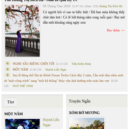
08 Tháng Tám 2026
12:47 SA
(Xem: 123)
Hoàng Thị Bích Hà
Có người hỏi vì sao ta biền biệt / Đã bao mùa không thấy
chút tăm hơi / Có lẽ bởi tháng năm rong ruỗi quá / Bụi mờ
dần một khoảng sáng ngày xưa
Đọc thêm
NGHE SẦU RIÊNG CHÍN TỚI
11:11 CH
Trần Kiêm Đoàn
MỘT NĂM
11:05 CH
Huỳnh Liễu Ngạn
Sau lễ động thổ Dự án Kênh Funan Techo Cách đây 2 năm, Cần một tầm nhìn mới:
từ "một công trình" sang "một hệ thống" thủy văn ảnh hưởng trên toàn lưu vực
10:29
CH
NGÔ THẾ VINH
Truyện Ngắn
Thơ
XÓM BỜ MƯƠNG
MỘT NĂM
Huỳnh Liễu
Ngạn