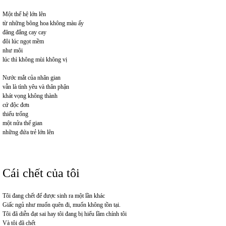
Một thế hệ lớn lên
từ những bông hoa không màu ấy
đăng đắng cay cay
đôi lúc ngọt mềm
như môi
lúc thì không mùi không vị
Nước mắt của nhân gian
vẫn là tình yêu và thân phận
khát vọng không thành
cứ độc đơn
thiếu trống
một nửa thế gian
những đứa trẻ lớn lên
Cái chết của tôi
Tôi đang chết để được sinh ra một lần khác
Giấc ngủ như muốn quên đi, muốn không tồn tại.
Tôi đã diễn đạt sai hay tôi đang bị hiểu lầm chính tôi
Và tôi đã chết