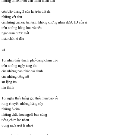
những tị hiềm với văn minh nhân loại
cơn bão tháng 3 còn lại trên thịt da
những vết đau
cả những cái xác tan tành không chứng nhận được ID của ai
trên những bông hoa và nến
ngập tràn nước mắt
máu chôn ở đâu
và
Tôi nhìn thấy thành phố đang chậm trôi
trên những ngày tang tóc
của những nạn nhân vô danh
của những tiếng nổ
sự lặng im
nín thinh
Tôi nghe thấy tiếng gió thổi mùa bão về
rung chuyển những hàng cây
những ô cửa
những chậu hoa ngoài ban công
tiếng chim lạc nhau
trong mưa ướt lệ nhoà