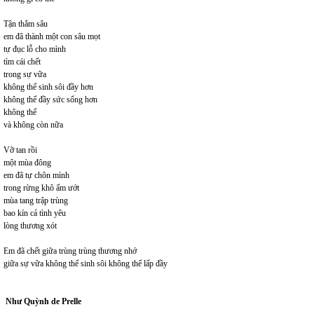
Tận thẳm sâu
em đã thành một con sâu mọt
tự đục lỗ cho mình
tìm cái chết
trong sự vữa
không thể sinh sôi đầy hơn
không thể đầy sức sống hơn
không thể
và không còn nữa
Vỡ tan rồi
một mùa đông
em đã tự chôn mình
trong rừng khô ẩm ướt
mùa tang trập trùng
bao kín cả tình yêu
lòng thương xót
Em đã chết giữa trùng trùng thương nhớ
giữa sự vữa không thể sinh sôi không thể lấp đầy
Như Quỳnh de Prelle