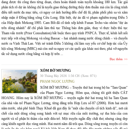
đang được thi công theo từng đoạn, chưa hoàn thành toàn tuyến khoảng 180 km. Tác giả
phân tích rõ dự án không chỉ là tuyến giao thông đường thủy đơn thuần mà còn là công trình
điều tiết nước đa mục tiêu, có nguy cơ ảnh hưởng đến chế độ lũ, phân phối phù sa và xâm
nhập mặn ở Đồng bằng sông Cửu Long. Đặc biệt, dự án đã vi phạm nghiêm trọng Điều 5
của Hiệp định Mekong 1995. Cam Bốt đã cố tình xếp kênh Funan Techo vào nhóm “dự án
trên dòng nhánh” để chỉ phải làm thủ tục Thông báo đơn giản, thay vì thực hiện thủ tục
Tham vấn trước (Prior Consultation) bắt buộc theo quy trình PNPCA. Thực tế, kênh kết nối
trực tiếp với sông Mekong và sông Bassac – hai nhánh mang nước dòng chính – và chuyển
nước ra Vịnh Thái Lan. Việc né tránh Điều 5 không chỉ làm suy yếu cơ chế hợp tác của Ủy
hội sông Mekong (MRC) mà còn mở ra nguy cơ các quốc gia khác noi theo, phá vỡ nguyên
tắc sử dụng nước công bằng và hợp lý trên ...
Đọc thêm
XÓM BỜ MƯƠNG
30 Tháng Bảy 2026
1:56 CH
(Xem: 871)
PHẠM NGỌC LƯƠNG
XÓM BỜ MƯƠNG – Truyện thứ hai trong bộ ba "Tam Quan"
của Phạm Ngọc Lương. Hôm qua, chúng tôi giới thiệu CÁT
HOANG. Hôm nay là XÓM BỜ MƯƠNG – truyện ngắn thứ hai trong bộ ba Tam Quan
của nhà văn trẻ Phạm Ngọc Lương, từng đăng trên Hợp Lưu số 87 (2006). Hơn hai mươi
năm trước, nhà phê bình Thụy Khuê đã gọi đây là "một câu chuyện cổ tích kinh dị", nơi cái
chết của một dòng sông song hành với sự mục rữa của môi trường, sự tha hóa của con
người và số phận bi thảm của một đứa trẻ. Một truyện ngắn đầy chất thơ, nhưng càng đẹp
càng khiến người đọc rùng mình. Hai mươi năm đã trôi qua. Dòng sông trong truyện có còn