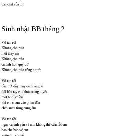
Cái chết của tôi
Sinh nhật BB tháng 2
Vỡ tan rồi
Không còn nữa
một thây ma
Không còn nữa
cả linh hồn quỷ dữ
Không còn nữa tiếng người
Vỡ tan rồi
bầu trời đầy mây đêm lặng lẽ
đôi bàn tay em khóc trong tuyết
một buổi chiều
khi em chạm vào phím đàn
chảy máu từng cung âm
Vỡ tan rồi
ngay cả tình yêu và anh không thể cứu rỗi em
bao che bảo vệ em
không gì có thể