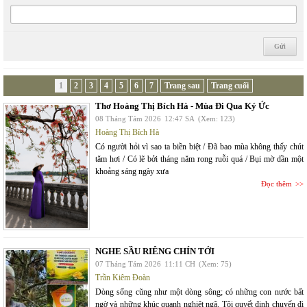
1
2
3
4
5
6
7
Trang sau
Trang cuối
Thơ Hoàng Thị Bích Hà - Mùa Đi Qua Ký Ức
08 Tháng Tám 2026
12:47 SA
(Xem: 123)
Hoàng Thị Bích Hà
Có người hỏi vì sao ta biền biệt / Đã bao mùa không thấy chút
tăm hơi / Có lẽ bởi tháng năm rong ruỗi quá / Bụi mờ dần một
khoảng sáng ngày xưa
Đọc thêm
NGHE SẦU RIÊNG CHÍN TỚI
07 Tháng Tám 2026
11:11 CH
(Xem: 75)
Trần Kiêm Đoàn
Dòng sống cũng như một dòng sông; có những con nước bất
ngờ và những khúc quanh nghiệt ngã. Tôi quyết định chuyến đi