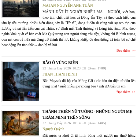
MAI AN NGUYỄN ANH TUẤN
MẢNH ĐẤT ÍT NGƯỜI NHIỀU MA… NGƯỜI, viết hoa,
theo tính chất triết học cả Đông lẫn Tây, và theo cách hiểu của
tâm lý đời thường nhiều biến động này là “Tử tế”, đang ít dần đi cùng với sự teo tóp của
Lương tri, sự lẩn trốn của cái Thiện, sự đánh mất Tình thương và Lòng trắc ẩn… Ma, theo
nghĩa khái quát về bản chất Ma Quỷ trong con người đang trỗi dậy, không chỉ là hình tượng
dọa nạt con trẻ nữa mà đang trở thành thế lực khủng khiếp đe dọa thống trị toàn bộ cơ chế
hoạt động lẫn tinh thần – đạo lý xã hội…
Đọc thêm
BÃO Ở VÙNG BIÊN
22 Tháng Bảy 2026
10:23 CH
(Xem: 1780)
PHAN THANH BÌNH
Bão Maysak đổ bộ vào Móng Cái / các bản tin điện tử dồn lên
trang nhất / suốt nhiều giờ chống bão / anh đợi bản tin em
Đọc thêm
THÁNH THIÊN NỮ TƯỚNG - NHỮNG NGƯỜI MẸ
TRẦM MÌNH TRÊN SÔNG
22 Tháng Bảy 2026
10:14 CH
(Xem: 1485)
Nguyệt Quỳnh
Đất nước ta khởi đi từ hình bóng một người mẹ thuở hồng