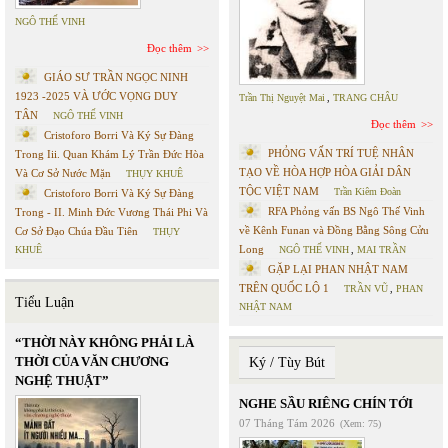
NGÔ THẾ VINH
Đọc thêm
GIÁO SƯ TRẦN NGỌC NINH
1923 -2025 VÀ ƯỚC VỌNG DUY
Trần Thị Nguyệt Mai
,
TRANG CHÂU
TÂN
NGÔ THẾ VINH
Đọc thêm
Cristoforo Borri Và Ký Sự Đàng
PHỎNG VẤN TRÍ TUỆ NHÂN
Trong Iii. Quan Khám Lý Trần Đức Hòa
TẠO VỀ HÒA HỢP HÒA GIẢI DÂN
Và Cơ Sở Nước Mặn
THỤY KHUÊ
TỘC VIỆT NAM
Trần Kiêm Đoàn
Cristoforo Borri Và Ký Sự Đàng
RFA Phỏng vấn BS Ngô Thế Vinh
Trong - II. Minh Đức Vương Thái Phi Và
về Kênh Funan và Đồng Bằng Sông Cửu
Cơ Sở Đạo Chúa Đầu Tiên
THỤY
Long
KHUÊ
NGÔ THẾ VINH
,
MAI TRẦN
GẶP LẠI PHAN NHẬT NAM
TRÊN QUỐC LỘ 1
TRẦN VŨ
,
PHAN
Tiểu Luận
NHẬT NAM
“THỜI NÀY KHÔNG PHẢI LÀ
THỜI CỦA VĂN CHƯƠNG
Ký / Tùy Bút
NGHỆ THUẬT”
NGHE SẦU RIÊNG CHÍN TỚI
07 Tháng Tám 2026
(Xem: 75)