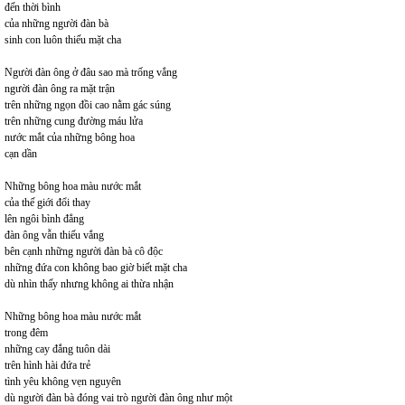
đến thời bình
của những người đàn bà
sinh con luôn thiếu mặt cha
Người đàn ông ở đâu sao mà trống vắng
người đàn ông ra mặt trận
trên những ngọn đồi cao nằm gác súng
trên những cung đường máu lửa
nước mắt của những bông hoa
cạn dần
Những bông hoa màu nước mắt
của thế giới đổi thay
lên ngôi bình đẳng
đàn ông vẫn thiếu vắng
bên cạnh những người đàn bà cô độc
những đứa con không bao giờ biết mặt cha
dù nhìn thấy nhưng không ai thừa nhận
Những bông hoa màu nước mắt
trong đêm
những cay đắng tuôn dài
trên hình hài đứa trẻ
tình yêu không vẹn nguyên
dù người đàn bà đóng vai trò người đàn ông như một