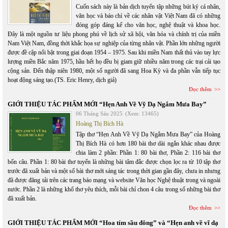
Cuốn sách này là bản dịch tuyển tập những bút ký cá nhân,
văn học và báo chí về các nhân vật Việt Nam đã có những
đóng góp đáng kể cho văn học, nghệ thuật và khoa học.
Đây là một nguồn tư liệu phong phú về lịch sử xã hội, văn hóa và chính trị của miền
Nam Việt Nam, đồng thời khắc họa sự nghiệp của từng nhân vật. Phần lớn những người
được đề cập nổi bật trong giai đoạn 1954 – 1975. Sau khi miền Nam thất thủ vào tay lực
lượng miền Bắc năm 1975, hầu hết họ đều bị giam giữ nhiều năm trong các trại cải tạo
cộng sản. Đến thập niên 1980, một số người đã sang Hoa Kỳ và đa phần vẫn tiếp tục
hoạt động sáng tạo.(TS. Eric Henry, dịch giả)
Đọc thêm
GIỚI THIỆU TÁC PHẨM MỚI “Hẹn Anh Về Vỹ Dạ Ngắm Mưa Bay”
06 Tháng Sáu 2025
(Xem: 13465)
Hoàng Thị Bích Hà
Tập thơ “Hẹn Anh Về Vỹ Dạ Ngắm Mưa Bay” của Hoàng
Thị Bích Hà có hơn 180 bài thơ dài ngắn khác nhau được
chia làm 2 phần: Phần 1: 80 bài thơ, Phần 2: 116 bài thơ
bốn câu. Phần 1: 80 bài thơ tuyển là những bài tâm đắc được chọn lọc ra từ 10 tập thơ
trước đã xuất bản và một số bài thơ mới sáng tác trong thời gian gần đây, chưa in nhưng
đã được đăng tải trên các trang báo mạng và website Văn học Nghệ thuật trong và ngoài
nước. Phần 2 là những khổ thơ yêu thích, mỗi bài chỉ chon 4 câu trong số những bài thơ
đã xuất bản.
Đọc thêm
GIỚI THIỆU TÁC PHẨM MỚI “Hoa tím sầu đông” và “Hẹn anh về vĩ dạ