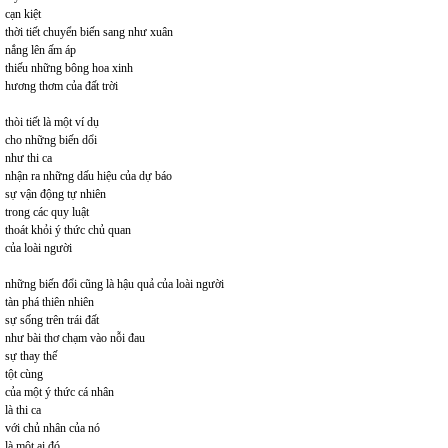
cạn kiệt
thời tiết chuyển biến sang như xuân
nắng lên ấm áp
thiếu những bông hoa xinh
hương thơm của đất trời
thòi tiết là một ví dụ
cho những biến dổi
như thi ca
nhận ra những dấu hiệu của dự báo
sự vận động tự nhiên
trong các quy luật
thoát khỏi ý thức chủ quan
của loài người
những biến đổi cũng là hậu quả của loài người
tàn phá thiên nhiên
sự sống trên trái đất
như bài thơ chạm vào nỗi đau
sự thay thế
tột cùng
của một ý thức cá nhân
là thi ca
với chủ nhân của nó
là một ai đó