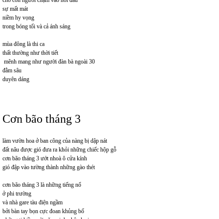
cho con người chạm vào nỗi đau
sự mất mát
niềm hy vọng
trong bóng tối và cả ánh sáng
mùa đông là thi ca
thất thường như thời tiết
mênh mang như người đàn bà ngoài 30
đằm sâu
duyên dáng
Cơn bão tháng 3
làm vườn hoa ở ban công của nàng bị dập nát
đất nâu được gió đưa ra khỏi những chiếc hộp gỗ
cơn bão tháng 3 ướt nhoà ô cửa kính
gió đập vào tường thành những gào thét
cơn bão tháng 3 là những tiếng nổ
ở phi trường
và nhà gare tàu điện ngầm
bởi bàn tay bọn cực đoan khủng bố