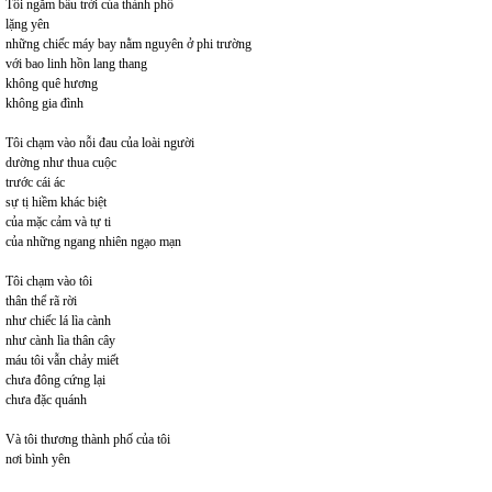
Tôi ngắm bầu trời của thành phố
lặng yên
những chiếc máy bay nằm nguyên ở phi trường
với bao linh hồn lang thang
không quê hương
không gia đình
Tôi chạm vào nỗi đau của loài người
dường như thua cuộc
trước cái ác
sự tị hiềm khác biệt
của mặc cảm và tự ti
của những ngang nhiên ngạo mạn
Tôi chạm vào tôi
thân thể rã rời
như chiếc lá lìa cành
như cành lìa thân cây
máu tôi vẫn chảy miết
chưa đông cứng lại
chưa đặc quánh
Và tôi thương thành phố của tôi
nơi bình yên