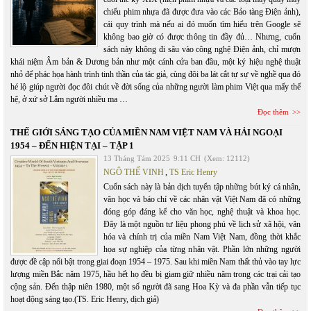
chiếu phim nhựa đã được đưa vào các Bảo tàng Điện ảnh),
cái quy trình mà nếu ai đó muốn tìm hiểu trên Google sẽ
không bao giờ có được thông tin đầy đủ… Nhưng, cuốn
sách này không đi sâu vào công nghệ Điện ảnh, chỉ mượn
khái niệm Âm bản & Dương bản như một cánh cửa ban đầu, một ký hiệu nghệ thuật
nhỏ để phác họa hành trình tinh thần của tác giả, cùng đôi ba lát cắt tự sự về nghề qua đó
hé lộ giúp người đọc đôi chút về đời sống của những người làm phim Việt qua mấy thế
hệ, ở xứ sở Lắm người nhiều ma …
Đọc thêm
THẾ GIỚI SÁNG TẠO CỦA MIỀN NAM VIỆT NAM VÀ HẢI NGOẠI
1954 – ĐẾN HIỆN TẠI – TẬP 1
13 Tháng Tám 2025
9:11 CH
(Xem: 12112)
NGÔ THẾ VINH
,
TS Eric Henry
Cuốn sách này là bản dịch tuyển tập những bút ký cá nhân,
văn học và báo chí về các nhân vật Việt Nam đã có những
đóng góp đáng kể cho văn học, nghệ thuật và khoa học.
Đây là một nguồn tư liệu phong phú về lịch sử xã hội, văn
hóa và chính trị của miền Nam Việt Nam, đồng thời khắc
họa sự nghiệp của từng nhân vật. Phần lớn những người
được đề cập nổi bật trong giai đoạn 1954 – 1975. Sau khi miền Nam thất thủ vào tay lực
lượng miền Bắc năm 1975, hầu hết họ đều bị giam giữ nhiều năm trong các trại cải tạo
cộng sản. Đến thập niên 1980, một số người đã sang Hoa Kỳ và đa phần vẫn tiếp tục
hoạt động sáng tạo.(TS. Eric Henry, dịch giả)