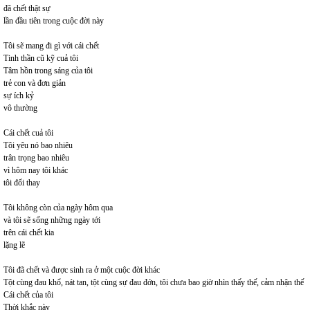
đã chết thật sự
lần đầu tiên trong cuộc đời này
Tôi sẽ mang đi gì với cái chết
Tinh thần cũ kỹ cuả tôi
Tâm hồn trong sáng của tôi
trẻ con và đơn giản
sự ích kỷ
vô thường
Cái chết cuả tôi
Tôi yêu nó bao nhiêu
trân trọng bao nhiêu
vì hôm nay tôi khác
tôi đổi thay
Tôi không còn của ngày hôm qua
và tôi sẽ sống những ngày tới
trên cái chết kia
lặng lẽ
Tôi đã chết và được sinh ra ở một cuộc đời khác
Tột cùng đau khổ, nát tan, tột cùng sự đau đớn, tôi chưa bao giờ nhìn thấy thế, cảm nhận thế
Cái chết của tôi
Thời khắc này