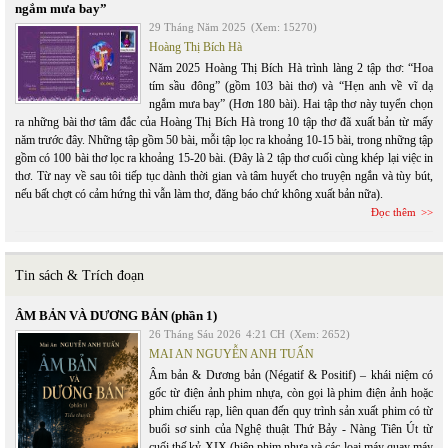
ngắm mưa bay”
29 Tháng Năm 2025
(Xem: 15270)
Hoàng Thị Bích Hà
Năm 2025 Hoàng Thị Bích Hà trình làng 2 tập thơ: “Hoa
tím sầu đông” (gồm 103 bài thơ) và “Hẹn anh về vĩ dạ
ngắm mưa bay” (Hơn 180 bài). Hai tập thơ này tuyển chọn
ra những bài thơ tâm đắc của Hoàng Thị Bích Hà trong 10 tập thơ đã xuất bản từ mấy
năm trước đây. Những tập gồm 50 bài, mỗi tập lọc ra khoảng 10-15 bài, trong những tập
gồm có 100 bài thơ lọc ra khoảng 15-20 bài. (Đây là 2 tập thơ cuối cùng khép lại việc in
thơ. Từ nay về sau tôi tiếp tục dành thời gian và tâm huyết cho truyện ngắn và tùy bút,
nếu bất chợt có cảm hứng thì vẫn làm thơ, đăng báo chứ không xuất bản nữa).
Đọc thêm
Tin sách & Trích đoạn
ÂM BẢN VÀ DƯƠNG BẢN (phần 1)
26 Tháng Sáu 2026
4:21 CH
(Xem: 2652)
MAI AN NGUYỄN ANH TUẤN
Âm bản & Dương bản (Négatif & Positif) – khái niệm có
gốc từ điện ảnh phim nhựa, còn gọi là phim điện ảnh hoặc
phim chiếu rạp, liên quan đến quy trình sản xuất phim có từ
buổi sơ sinh của Nghệ thuật Thứ Bảy - Nàng Tiên Út từ
cuối thế kỷ XIX (hiện phim nhựa và các loại máy quay máy