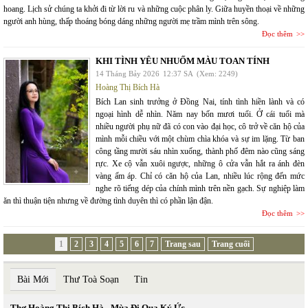
hoang. Lịch sử chúng ta khởi đi từ lời ru và những cuộc phân ly. Giữa huyền thoại về những
người anh hùng, thấp thoáng bóng dáng những người mẹ trầm mình trên sông.
Đọc thêm
KHI TÌNH YÊU NHUỐM MÀU TOAN TÍNH
14 Tháng Bảy 2026
12:37 SA
(Xem: 2249)
Hoàng Thị Bích Hà
Bích Lan sinh trưởng ở Đồng Nai, tính tình hiền lành và có
ngoại hình dễ nhìn. Năm nay bốn mươi tuổi. Ở cái tuổi mà
nhiều người phụ nữ đã có con vào đại học, cô trở về căn hộ của
mình mỗi chiều với một chùm chìa khóa và sự im lặng. Từ ban
công tầng mười sáu nhìn xuống, thành phố đêm nào cũng sáng
rực. Xe cộ vẫn xuôi ngược, những ô cửa vẫn hắt ra ánh đèn
vàng ấm áp. Chỉ có căn hộ của Lan, nhiều lúc rộng đến mức
nghe rõ tiếng dép của chính mình trên nền gạch. Sự nghiệp làm
ăn thì thuận tiện nhưng về đường tình duyên thì có phần lận đận.
Đọc thêm
1
2
3
4
5
6
7
Trang sau
Trang cuối
Bài Mới
Thư Toà Soạn
Tin
Thơ Hoàng Thị Bích Hà - Mùa Đi Qua Ký Ức