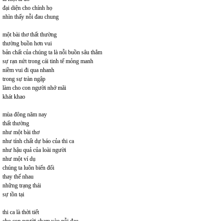
đại diện cho chính họ
nhìn thấy nỗi đau chung
một bài thơ thất thường
thường buồn hơn vui
bản chất của chúng ta là nỗi buồn sâu thẳm
sự rạn nứt trong cái tinh tế mỏng manh
niềm vui đi qua nhanh
trong sự tràn ngập
làm cho con người nhớ mãi
khát khao
mùa đông năm nay
thất thường
như một bài thơ
như tính chất dự báo của thi ca
như hậu quả của loài người
như một ví dụ
chúng ta luôn biến đổi
thay thế nhau
những trạng thái
sự tồn tại
thi ca là thời tiết