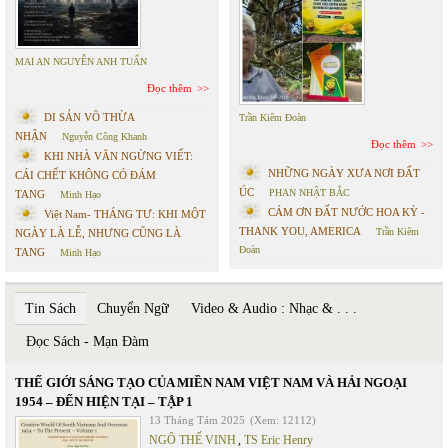
MAI AN NGUYỄN ANH TUẤN
Đọc thêm
DI SẢN VÔ THỪA
Trần Kiêm Đoàn
NHẬN
Nguyễn Công Khanh
Đọc thêm
KHI NHÀ VĂN NGỪNG VIẾT:
NHỮNG NGÀY XƯA NƠI ĐẤT
CÁI CHẾT KHÔNG CÓ ĐÁM
ÚC
PHAN NHẬT BẮC
TANG
Minh Hạo
CÁM ƠN ĐẤT NƯỚC HOA KỲ -
Việt Nam- THÁNG TƯ: KHI MỘT
THANK YOU, AMERICA
Trần Kiêm
NGÀY LÀ LỄ, NHƯNG CŨNG LÀ
Đoàn
TANG
Minh Hạo
Tin Sách
Chuyển Ngữ
Video & Audio : Nhạc & . . .
Đọc Sách - Mạn Đàm
THẾ GIỚI SÁNG TẠO CỦA MIỀN NAM VIỆT NAM VÀ HẢI NGOẠI
1954 – ĐẾN HIỆN TẠI – TẬP 1
13 Tháng Tám 2025
(Xem: 12112)
NGÔ THẾ VINH
,
TS Eric Henry