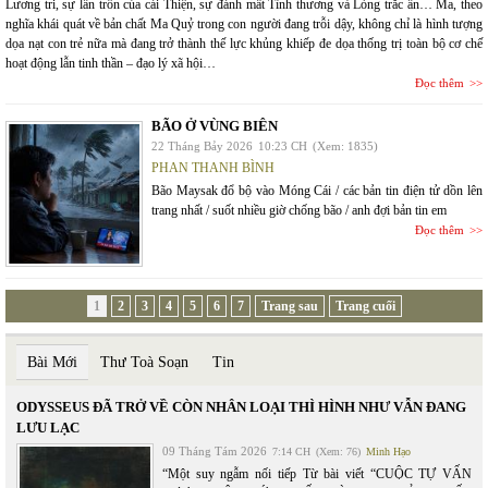
Lương tri, sự lẩn trốn của cái Thiện, sự đánh mất Tình thương và Lòng trắc ẩn… Ma, theo
nghĩa khái quát về bản chất Ma Quỷ trong con người đang trỗi dậy, không chỉ là hình tượng
dọa nạt con trẻ nữa mà đang trở thành thế lực khủng khiếp đe dọa thống trị toàn bộ cơ chế
hoạt động lẫn tinh thần – đạo lý xã hội…
Đọc thêm
BÃO Ở VÙNG BIÊN
22 Tháng Bảy 2026
10:23 CH
(Xem: 1835)
PHAN THANH BÌNH
Bão Maysak đổ bộ vào Móng Cái / các bản tin điện tử dồn lên
trang nhất / suốt nhiều giờ chống bão / anh đợi bản tin em
Đọc thêm
1
2
3
4
5
6
7
Trang sau
Trang cuối
Bài Mới
Thư Toà Soạn
Tin
ODYSSEUS ĐÃ TRỞ VỀ CÒN NHÂN LOẠI THÌ HÌNH NHƯ VẪN ĐANG
LƯU LẠC
09 Tháng Tám 2026
7:14 CH
(Xem: 76)
Minh Hạo
“Một suy ngẫm nối tiếp Từ bài viết “CUỘC TỰ VẤN