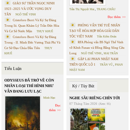
GIÁO SƯ TRẦN NGỌC NINH
1923 -2025 VÀ ƯỚC VỌNG DUY
Trần Thị Nguyệt Mai
,
TRANG CHÂU
TÂN
NGÔ THẾ VINH
Đọc thêm
Cristoforo Borri Và Ký Sự Đàng
PHỎNG VẤN TRÍ TUỆ NHÂN
Trong Iii. Quan Khám Lý Trần Đức Hòa
TẠO VỀ HÒA HỢP HÒA GIẢI DÂN
Và Cơ Sở Nước Mặn
THỤY KHUÊ
TỘC VIỆT NAM
Trần Kiêm Đoàn
Cristoforo Borri Và Ký Sự Đàng
RFA Phỏng vấn BS Ngô Thế Vinh
Trong - II. Minh Đức Vương Thái Phi Và
về Kênh Funan và Đồng Bằng Sông Cửu
Cơ Sở Đạo Chúa Đầu Tiên
THỤY
Long
KHUÊ
NGÔ THẾ VINH
,
MAI TRẦN
GẶP LẠI PHAN NHẬT NAM
TRÊN QUỐC LỘ 1
TRẦN VŨ
,
PHAN
Tiểu Luận
NHẬT NAM
ODYSSEUS ĐÃ TRỞ VỀ CÒN
NHÂN LOẠI THÌ HÌNH NHƯ
Ký / Tùy Bút
VẪN ĐANG LƯU LẠC
NGHE SẦU RIÊNG CHÍN TỚI
Minh Hạo
07 Tháng Tám 2026
(Xem: 95)
Đọc
thêm