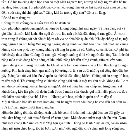
tiền. Có lúc tôi cũng định học chơi cờ một cách nghiêm túc, nhưng có một người đàn bà trẻ
lắc đầu, bảo: đừng. Tôi phì cười bảo cô ta: nếu trong nhà tôi có hai người ngồi chơi cờ thâu
đêm suốt sáng thì chị nghĩ sao? Cũng khá ấn tượng đấy chứ? Cô ta im lặng.
Lúc đó mưa đang rơi.
Chồng tôi và chồng cô ta ngồi trên vỉa hè đánh cờ.
Con phố nhỏ người qua người lại hôm đó không đông như mọi ngày. Vì mưa đang rơi và
gió đầu năm còn khá lạnh. Họ ngồi từ trưa, lúc mặt trời bắt đầu đứng ở trục giữa. Ăn cơm
trưa xong là chồng tôi bắt đầu đi bộ ra cái vỉa hè phía bắc quán nhà. Khi ấy chồng cô ta, một
ông người Tàu nói tiếng Việt ngòng ngọng, đang đánh ván thứ bao nhiêu với một tay khùng
khùng của khu phố. Tay khùng khùng cãi ông ăn gian thì có. Chồng cô ta hất bàn cờ, phá tan
thế cờ sắp thua đậm. Chồng tôi can ngăn và ngồi xuống tỉ thí với người đàn ông Tàu. Lúc đó
nắng mùa xuân đang bừng sáng cả khu phố, nắng bắt đầu đứng chính giữa cái cây cơm
nguội đang xòe những nụ xanh che khuất cành trên cành dưới khẳng khiu thì chồng tôi ngồi
xuống. Khí lạnh chạy luồn qua những bờ tường rồi ẩn sâu dưới những cái cống thối đầy bọ
gậy. Nắng làm tôi vui hẳn lên vì quán cà phê bắt đầu đông khách. Chồng tôi ăn xong thì bảo,
ra đây một tí. Tôi chưng hửng vì lúc nào cũng nghĩ anh là một tay chủ quán không tồi. Lẽ ra
anh đã có thể đứng bên cái lin-ga úp ngược đặt sát quầy bar, tay chắp sau lưng quan sát
khách đang kéo lên gác, rồi đoán định được ý muốn của khách, gọi nhân viên phục vụ, đưa
mắt kiểm soát việc pha chế. Lẽ ra… Nhưng anh bảo, mình lo quán nhé, ra đây tí.
Một tí của anh kéo dài từ trưa hôm đó, thứ ba ngày mười sáu tháng ba cho đến hai hôm sau,
trưa thứ năm ngày mười tám tháng ba.
Hôm đó chồng tôi mặc rất đẹp. Anh mặc bộ com-lê kiểu mới màu ghi đen, xỏ đôi giày da
màu đen hàng hiệu tôi mua ở Seoul về năm ngoái. Mái tóc anh mềm mại hất lên trán. Nom
như một chàng thư sinh chưa vướng bận gia đình. Chồng cô ta như tay lái lợn, cái áo sơ-mi
nhàu nát màu cháo lòng, tóc tai bờm xờm như kiểu ngủ dậy chưa chải, mắt long sòng sọc,