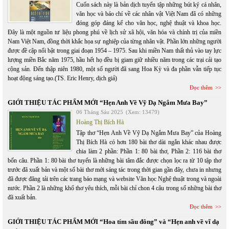
Cuốn sách này là bản dịch tuyển tập những bút ký cá nhân,
văn học và báo chí về các nhân vật Việt Nam đã có những
đóng góp đáng kể cho văn học, nghệ thuật và khoa học.
Đây là một nguồn tư liệu phong phú về lịch sử xã hội, văn hóa và chính trị của miền
Nam Việt Nam, đồng thời khắc họa sự nghiệp của từng nhân vật. Phần lớn những người
được đề cập nổi bật trong giai đoạn 1954 – 1975. Sau khi miền Nam thất thủ vào tay lực
lượng miền Bắc năm 1975, hầu hết họ đều bị giam giữ nhiều năm trong các trại cải tạo
cộng sản. Đến thập niên 1980, một số người đã sang Hoa Kỳ và đa phần vẫn tiếp tục
hoạt động sáng tạo.(TS. Eric Henry, dịch giả)
Đọc thêm
GIỚI THIỆU TÁC PHẨM MỚI “Hẹn Anh Về Vỹ Dạ Ngắm Mưa Bay”
06 Tháng Sáu 2025
(Xem: 13479)
Hoàng Thị Bích Hà
Tập thơ “Hẹn Anh Về Vỹ Dạ Ngắm Mưa Bay” của Hoàng
Thị Bích Hà có hơn 180 bài thơ dài ngắn khác nhau được
chia làm 2 phần: Phần 1: 80 bài thơ, Phần 2: 116 bài thơ
bốn câu. Phần 1: 80 bài thơ tuyển là những bài tâm đắc được chọn lọc ra từ 10 tập thơ
trước đã xuất bản và một số bài thơ mới sáng tác trong thời gian gần đây, chưa in nhưng
đã được đăng tải trên các trang báo mạng và website Văn học Nghệ thuật trong và ngoài
nước. Phần 2 là những khổ thơ yêu thích, mỗi bài chỉ chon 4 câu trong số những bài thơ
đã xuất bản.
Đọc thêm
GIỚI THIỆU TÁC PHẨM MỚI “Hoa tím sầu đông” và “Hẹn anh về vĩ dạ