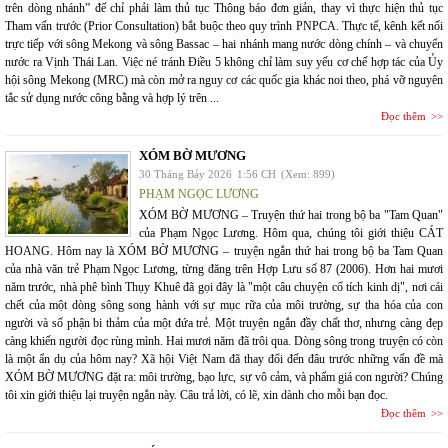
trên dòng nhánh” để chỉ phải làm thủ tục Thông báo đơn giản, thay vì thực hiện thủ tục
Tham vấn trước (Prior Consultation) bắt buộc theo quy trình PNPCA. Thực tế, kênh kết nối
trực tiếp với sông Mekong và sông Bassac – hai nhánh mang nước dòng chính – và chuyển
nước ra Vịnh Thái Lan. Việc né tránh Điều 5 không chỉ làm suy yếu cơ chế hợp tác của Ủy
hội sông Mekong (MRC) mà còn mở ra nguy cơ các quốc gia khác noi theo, phá vỡ nguyên
tắc sử dụng nước công bằng và hợp lý trên ...
Đọc thêm
XÓM BỜ MƯƠNG
30 Tháng Bảy 2026
1:56 CH
(Xem: 899)
PHẠM NGỌC LƯƠNG
XÓM BỜ MƯƠNG – Truyện thứ hai trong bộ ba "Tam Quan"
của Phạm Ngọc Lương. Hôm qua, chúng tôi giới thiệu CÁT
HOANG. Hôm nay là XÓM BỜ MƯƠNG – truyện ngắn thứ hai trong bộ ba Tam Quan
của nhà văn trẻ Phạm Ngọc Lương, từng đăng trên Hợp Lưu số 87 (2006). Hơn hai mươi
năm trước, nhà phê bình Thụy Khuê đã gọi đây là "một câu chuyện cổ tích kinh dị", nơi cái
chết của một dòng sông song hành với sự mục rữa của môi trường, sự tha hóa của con
người và số phận bi thảm của một đứa trẻ. Một truyện ngắn đầy chất thơ, nhưng càng đẹp
càng khiến người đọc rùng mình. Hai mươi năm đã trôi qua. Dòng sông trong truyện có còn
là một ẩn dụ của hôm nay? Xã hội Việt Nam đã thay đổi đến đâu trước những vấn đề mà
XÓM BỜ MƯƠNG đặt ra: môi trường, bạo lực, sự vô cảm, và phẩm giá con người? Chúng
tôi xin giới thiệu lại truyện ngắn này. Câu trả lời, có lẽ, xin dành cho mỗi bạn đọc.
Đọc thêm