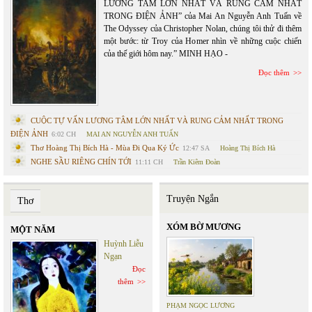
LƯƠNG TÂM LỚN NHẤT VÀ RUNG CẢM NHẤT
TRONG ĐIỆN ẢNH” của Mai An Nguyễn Anh Tuấn về
The Odyssey của Christopher Nolan, chúng tôi thử đi thêm
một bước: từ Troy của Homer nhìn về những cuộc chiến
của thế giới hôm nay.” MINH HẠO -
Đọc thêm
CUỘC TỰ VẤN LƯƠNG TÂM LỚN NHẤT VÀ RUNG CẢM NHẤT TRONG
ĐIỆN ẢNH
6:02 CH
MAI AN NGUYỄN ANH TUẤN
Thơ Hoàng Thị Bích Hà - Mùa Đi Qua Ký Ức
12:47 SA
Hoàng Thị Bích Hà
NGHE SẦU RIÊNG CHÍN TỚI
11:11 CH
Trần Kiêm Đoàn
Truyện Ngắn
Thơ
XÓM BỜ MƯƠNG
MỘT NĂM
Huỳnh Liễu
Ngạn
Đọc
thêm
PHẠM NGỌC LƯƠNG