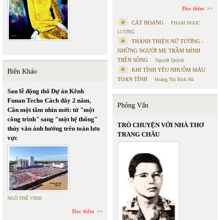
Đọc thêm
CÁT HOANG
PHẠM NGỌC
LƯƠNG
THÁNH THIÊN NỮ TƯỚNG -
NHỮNG NGƯỜI MẸ TRẦM MÌNH
TRÊN SÔNG
Nguyệt Quỳnh
KHI TÌNH YÊU NHUỐM MÀU
Biên Khảo
TOAN TÍNH
Hoàng Thị Bích Hà
Sau lễ động thổ Dự án Kênh
Funan Techo Cách đây 2 năm,
Phỏng Vấn
Cần một tầm nhìn mới: từ "một
công trình" sang "một hệ thống"
TRÒ CHUYỆN VỚI NHÀ THƠ
thủy văn ảnh hưởng trên toàn lưu
TRANG CHÂU
vực
NGÔ THẾ VINH
Đọc thêm