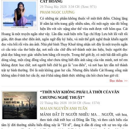
CÁT HOANG
29 Tháng Bảy 2026
3:34 CH
(Xem: 971)
PHẠM NGỌC LƯƠNG
Có những tác phẩm không thuộc về một thời điểm. Chúng lặng
lẽ nằm lại trên trang giấy nhiều năm, rồi một ngày nào đó bỗng
hiện lên với sức nặng như thể vừa mới được viết hôm qua. Cát
Hoang là một truyện ngắn như vậy. Lần đầu xuất hiện trên Tạp chí Hợp Lưu bởi lối viết tối
giản, đứt đoạn như điện ảnh, ngôn ngữ đầy ký hiệu, và một thế giới nghệ thuật khiến người
đọc vừa bối rối vừa ám ảnh. Nhà phê bình Thụy Khuê từng nhận xét đây là một truyện ngắn
có cấu trúc của thơ hiện đại, nơi mỗi câu chữ đều trở thành một ám hiệu, buộc người đọc
phải đọc bằng trực giác nhiều hơn bằng cốt truyện. Trong thế giới ấy, có một bãi đất nổi giữa
dòng sông, một cộng đồng sống như chưa từng biết đến ánh sáng của văn minh, nơi trẻ em
không được học chữ, nơi người biết chữ bị gọi là "con điên", và nơi bạo lực dần trở thành
trật tự bình thường. Đó là một không gian hư cấu. Nhưng điều khiến Cát Hoang sống mãi
không nằm ở tính hư cấu ấy, mà ở khả năng đánh thức những câu hỏi chưa bao giờ cũ:
Đọc thêm
“THỜI NÀY KHÔNG PHẢI LÀ THỜI CỦA VĂN
CHƯƠNG NGHỆ THUẬT”
22 Tháng Bảy 2026
10:50 CH
(Xem: 1574)
MAI AN NGUYỄN ANH TUẤN
MẢNH ĐẤT ÍT NGƯỜI NHIỀU MA… NGƯỜI, viết hoa,
theo tính chất triết học cả Đông lẫn Tây, và theo cách hiểu của
tâm lý đời thường nhiều biến động này là “Tử tế”, đang ít dần đi cùng với sự teo tóp của