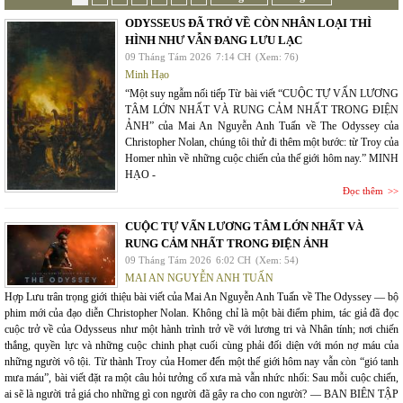
ODYSSEUS ĐÃ TRỞ VỀ CÒN NHÂN LOẠI THÌ
HÌNH NHƯ VẪN ĐANG LƯU LẠC
09 Tháng Tám 2026
7:14 CH
(Xem: 76)
Minh Hạo
“Một suy ngẫm nối tiếp Từ bài viết “CUỘC TỰ VẤN LƯƠNG
TÂM LỚN NHẤT VÀ RUNG CẢM NHẤT TRONG ĐIỆN
ẢNH” của Mai An Nguyễn Anh Tuấn về The Odyssey của
Christopher Nolan, chúng tôi thử đi thêm một bước: từ Troy của
Homer nhìn về những cuộc chiến của thế giới hôm nay.” MINH
HẠO -
Đọc thêm
CUỘC TỰ VẤN LƯƠNG TÂM LỚN NHẤT VÀ
RUNG CẢM NHẤT TRONG ĐIỆN ẢNH
09 Tháng Tám 2026
6:02 CH
(Xem: 54)
MAI AN NGUYỄN ANH TUẤN
Hợp Lưu trân trọng giới thiệu bài viết của Mai An Nguyễn Anh Tuấn về The Odyssey — bộ
phim mới của đạo diễn Christopher Nolan. Không chỉ là một bài điểm phim, tác giả đã đọc
cuộc trở về của Odysseus như một hành trình trở về với lương tri và Nhân tính; nơi chiến
thắng, quyền lực và những cuộc chinh phạt cuối cùng phải đối diện với món nợ máu của
những người vô tội. Từ thành Troy của Homer đến một thế giới hôm nay vẫn còn “gió tanh
mưa máu”, bài viết đặt ra một câu hỏi tưởng cổ xưa mà vẫn nhức nhối: Sau mỗi cuộc chiến,
ai sẽ là người trả giá cho những gì con người đã gây ra cho con người? — BAN BIÊN TẬP