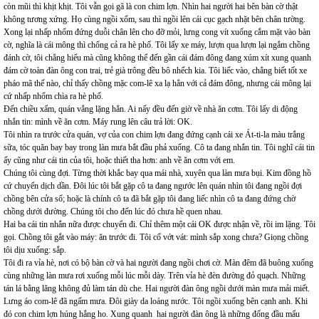
còn mũi thì khịt khịt. Tôi vẫn gọi gã là con chim lợn. Nhìn hai người hai bên bàn cờ thật
không tương xứng. Họ cùng ngồi xổm, sau thì ngồi lên cái cục gạch nhặt bên chân tường.
Xong lại nhấp nhổm đứng duỗi chân lên cho đỡ mỏi, lưng cong vít xuống cắm mặt vào bàn
cờ, nghĩa là cái mông thì chổng cả ra hè phố. Tôi lấy xe máy, lượn qua lượn lại ngắm chồng
đánh cờ, tôi chẳng hiểu mà cũng không thể đến gần cái đám đông đang xúm xít xung quanh
đám cờ toàn đàn ông con trai, trẻ già trông đều bô nhếch kia. Tôi liếc vào, chẳng biết tốt xe
pháo mã thế nào, chỉ thấy chồng mặc com-lê xa lạ hẳn với cả đám đông, nhưng cái mông lại
cứ nhấp nhổm chìa ra hè phố.
Đến chiều xẩm, quán vắng lặng hẳn. Ai nấy đều đến giờ về nhà ăn cơm. Tôi lấy di động
nhắn tin: mình về ăn cơm. Máy rung lên câu trả lời: OK.
Tôi nhìn ra trước cửa quán, vợ của con chim lợn đang đứng cạnh cái xe Át-ti-la màu trắng
sữa, tóc quăn bay bay trong làn mưa bắt đầu phả xuống. Cô ta đang nhắn tin. Tôi nghĩ cái tin
ấy cũng như cái tin của tôi, hoặc thiết tha hơn: anh về ăn cơm với em.
Chúng tôi cùng đợi. Từng thời khắc bay qua mái nhà, xuyên qua làn mưa bụi. Kim đồng hồ
cứ chuyển dịch dần. Đôi lúc tôi bắt gặp cô ta đang ngước lên quán nhìn tôi đang ngồi đợi
chồng bên cửa sổ; hoặc là chính cô ta đã bắt gặp tôi đang liếc nhìn cô ta đang đứng chờ
chồng dưới đường. Chúng tôi cho đến lúc đó chưa hề quen nhau.
Hai ba cái tin nhắn nữa được chuyển đi. Chỉ thêm một cái OK được nhận về, rồi im lặng. Tôi
gọi. Chồng tôi gắt vào máy: ăn trước đi. Tôi cố vớt vát: mình sắp xong chưa? Giọng chồng
tôi dịu xuống: sắp.
Tôi đi ra vỉa hè, nơi có bộ bàn cờ và hai người đang ngồi chơi cờ. Màn đêm đã buông xuống
cùng những làn mưa rơi xuống mỗi lúc mỗi dày. Trên vỉa hè đèn đường đỏ quạch. Những
tán lá bằng lăng không đủ làm tán dù che. Hai người đàn ông ngồi dưới màn mưa mải miết.
Lưng áo com-lê đã ngấm mưa. Đôi giày da loáng nước. Tôi ngồi xuống bên cạnh anh. Khi
đó con chim lợn húng hắng ho. Xung quanh hai người đàn ông là những đống đầu mẩu