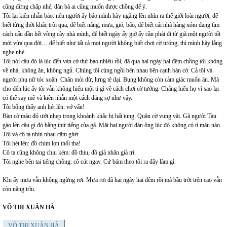
cũng đừng chấp nhé, đàn bà ai cũng muốn được chồng để ý.
Tôi lại kiên nhẫn bảo: nếu người ấy bảo mình hãy ngẩng lên nhìn ra thế giới loài người, để
biết từng thời khắc trôi qua, để biết nắng, mưa, gió, bão, để biết cái nhà hàng xóm đang tìm
cách cấu dần hết vồng cây nhà mình, để biết ngày ấy giờ ấy cần phải đi từ giã một người tốt
mới vừa qua đời… để biết như tất cả mọi người không biết chơi cờ tướng, thì mình hãy lắng
nghe nhé.
Tôi nói câu đó là lúc đến ván cờ thứ bao nhiêu rồi, đã qua hai ngày hai đêm chồng tôi không
về nhà, không ăn, không ngủ. Chúng tôi cùng ngồi bên nhau bên cạnh bàn cờ. Cả tôi và
người phụ nữ tóc xoăn. Chân mỏi dừ, lưng tê dại. Bụng không còn cảm giác muốn ăn. Mà
cho đến lúc ấy tôi vẫn không hiểu một tí gì về cách chơi cờ tướng. Chẳng hiểu họ vì sao lại
có thể say mê và kiên nhẫn một cách đáng sợ như vậy.
Tôi bống thấy anh hét lên: vớ vẩn!
Bàn cờ màu đỏ ướt nhẹp trong khoảnh khắc bị hất tung. Quân cờ vung vãi. Gã người Tàu
gào lên câu gì đó bằng thứ tiếng của gã. Mặt hai người đàn ông lúc đó không có tí máu nào.
Tôi và cô ta nhìn nhau căm ghét.
Tôi hét lên: đồ chim lợn thối tha!
Cô ta cũng không chịu kém: đồ thiu, đồ giả nhân giả trí.
Tôi nghe bên tai tiếng chồng: cô cút ngay. Cứ bám theo tôi ra đây làm gì.
Khi ấy mưa vẫn không ngừng rơi. Mưa rơi đã hai ngày hai đêm rồi mà bầu trời trên cao vẫn
còn nặng trĩu.
VÕ THỊ XUÂN HÀ
VÕ THỊ XUÂN HÀ