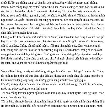
thuốc lá. Tôi gạt chúng sang hai bên, lót dép ngồi xuống vỉa hè ướt nhẹp, cạnh chồng.
Bạn tôi bảo: chồng mày mê cờ thế, đỡ mê thứ khác. Một chị cùng cơ quan bảo tôi, cứ kệ nó,
còn hơn đi chơi ở đâu, chơi cờ còn là môn chơi trí tuệ. Tôi cũng bảo vợ con chim lợn thế.
Nhưng cô ta cười khẩy: ngu xuẩn, là tôi nói tôi, không bảo chị thế. Tôi hỏi: sao lại cho mình
ngu xuẩn? Cô ta bảo: thì ban đầu tôi cũng nghĩ như họ, nên còn khuyến khích cho chơi. Tôi
bảo: tôi còn bỏ tiền mua cho chồng bàn cờ. Nhưng lúc đó tình thế là tôi phải bỏ tiền chứ tôi
không phải chiều chồng. Cô ta bảo: dù chị có cho anh ấy chơi hay không thì anh ấy cũng cứ
chơi thôi, không ngăn được đâu.
Chồng tôi kể, khi còn nhỏ, mới mười hai mười ba, lẽ ra theo đám bạn cùng lứa chơi trận giả
hay đi hái trộm hoa quả trong vườn nhà hàng xóm, thì anh đã ngồi chơi cờ với các cụ trong
đội cờ của làng. Chồng tôi mê nghề luật sư. Nhưng nhà nghèo quá, đành xung phong đi
lính, mong vào lính rồi thì được đi học trường sĩ quan. Lúc lên đơn vị, trong ba lô của anh
căng phồng toàn sách học tiếng Anh. Nhưng rồi anh cũng chẳng được cấp trên cho đi học.
Hết chiến tranh rồi, ở đâu cũng có tiêu cực phí. Anh ngồi chơi cờ giết thời gian với chỉ huy.
Ra quân, anh về thi đại học. Nỗi nhớ cờ ngấm vào gan ruột.
Vợ tay Tàu chống xe máy sát vệ đường, cũng ngồi xuống cạnh chồng cô ta, như tôi. Chúng
tôi ngồi im lặng như thế qua đêm, cho đến khi những con chuột cống lấp loáng nước bò ra
kiếm mồi vào tang tảng sáng, khi những gánh hàng sớm trở dậy ngang qua.
Lúc đó, những giọt nước mưa cũng đã len lỏi vào tim tôi lạnh cóng. Tóc tôi bết nước mưa,
nước mưa chảy xuống áo tôi thành dòng.
Tôi bảo chồng tôi: nếu người ngồi bên cạnh mình sau này là một người khác người ta, chắc
mình cũng không để ý.
Tôi lại bảo: nếu ngồi ăn cơm cùng mình là người khác người ta, chắc mình cũng không để ý.
Im lặng một lát, tôi lại bảo: nếu người ấy có giận mình như người ta từng giận mình, mình