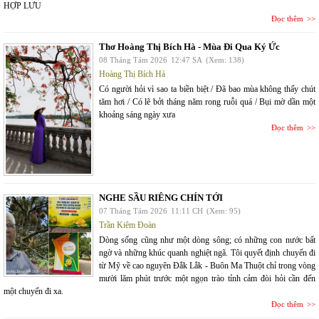
HỢP LƯU
Đọc thêm
Thơ Hoàng Thị Bích Hà - Mùa Đi Qua Ký Ức
08 Tháng Tám 2026
12:47 SA
(Xem: 138)
Hoàng Thị Bích Hà
Có người hỏi vì sao ta biền biệt / Đã bao mùa không thấy chút
tăm hơi / Có lẽ bởi tháng năm rong ruỗi quá / Bụi mờ dần một
khoảng sáng ngày xưa
Đọc thêm
NGHE SẦU RIÊNG CHÍN TỚI
07 Tháng Tám 2026
11:11 CH
(Xem: 95)
Trần Kiêm Đoàn
Dòng sống cũng như một dòng sông; có những con nước bất
ngờ và những khúc quanh nghiệt ngã. Tôi quyết định chuyến đi
từ Mỹ về cao nguyên Đắk Lắk - Buôn Ma Thuột chỉ trong vòng
mười lăm phút trước một ngọn trào tỉnh cảm đòi hỏi cần đến
một chuyến đi xa.
Đọc thêm