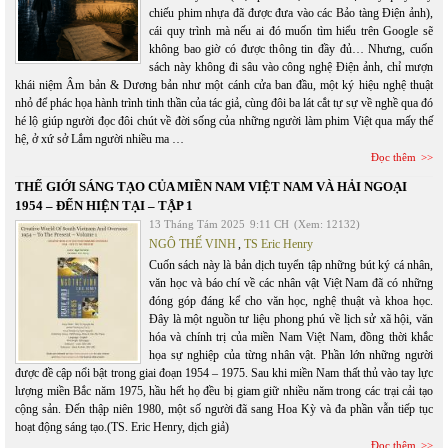
chiếu phim nhựa đã được đưa vào các Bảo tàng Điện ảnh),
cái quy trình mà nếu ai đó muốn tìm hiểu trên Google sẽ
không bao giờ có được thông tin đầy đủ… Nhưng, cuốn
sách này không đi sâu vào công nghệ Điện ảnh, chỉ mượn
khái niệm Âm bản & Dương bản như một cánh cửa ban đầu, một ký hiệu nghệ thuật
nhỏ để phác họa hành trình tinh thần của tác giả, cùng đôi ba lát cắt tự sự về nghề qua đó
hé lộ giúp người đọc đôi chút về đời sống của những người làm phim Việt qua mấy thế
hệ, ở xứ sở Lắm người nhiều ma …
Đọc thêm
THẾ GIỚI SÁNG TẠO CỦA MIỀN NAM VIỆT NAM VÀ HẢI NGOẠI
1954 – ĐẾN HIỆN TẠI – TẬP 1
13 Tháng Tám 2025
9:11 CH
(Xem: 12132)
NGÔ THẾ VINH
,
TS Eric Henry
Cuốn sách này là bản dịch tuyển tập những bút ký cá nhân,
văn học và báo chí về các nhân vật Việt Nam đã có những
đóng góp đáng kể cho văn học, nghệ thuật và khoa học.
Đây là một nguồn tư liệu phong phú về lịch sử xã hội, văn
hóa và chính trị của miền Nam Việt Nam, đồng thời khắc
họa sự nghiệp của từng nhân vật. Phần lớn những người
được đề cập nổi bật trong giai đoạn 1954 – 1975. Sau khi miền Nam thất thủ vào tay lực
lượng miền Bắc năm 1975, hầu hết họ đều bị giam giữ nhiều năm trong các trại cải tạo
cộng sản. Đến thập niên 1980, một số người đã sang Hoa Kỳ và đa phần vẫn tiếp tục
hoạt động sáng tạo.(TS. Eric Henry, dịch giả)
Đọc thêm