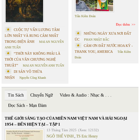
Trần Kiêm Đoàn
Đọc thêm
CUỘC TỰ VẤN LƯƠNG TÂM
NHỮNG NGÀY XƯA NƠI ĐẤT
LỚN NHẤT VÀ RUNG CẢM NHẤT
ÚC
PHAN NHẬT BẮC
TRONG ĐIỆN ẢNH
MAI AN NGUYỄN
CÁM ƠN ĐẤT NƯỚC HOA KỲ -
ANH TUẤN
THANK YOU, AMERICA
Trần Kiêm
“THỜI NÀY KHÔNG PHẢI LÀ
Đoàn
THỜI CỦA VĂN CHƯƠNG NGHỆ
THUẬT”
MAI AN NGUYỄN ANH TUẤN
DI SẢN VÔ THỪA
NHẬN
Nguyễn Công Khanh
Tin Sách
Chuyển Ngữ
Video & Audio : Nhạc & . . .
Đọc Sách - Mạn Đàm
THẾ GIỚI SÁNG TẠO CỦA MIỀN NAM VIỆT NAM VÀ HẢI NGOẠI
1954 – ĐẾN HIỆN TẠI – TẬP 1
13 Tháng Tám 2025
(Xem: 12132)
NGÔ THẾ VINH
,
TS Eric Henry