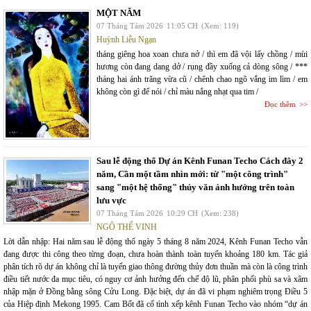
MỘT NĂM
07 Tháng Tám 2026
11:05 CH
(Xem: 119)
Huỳnh Liễu Ngạn
tháng giêng hoa xoan chưa nở / thì em đã vội lấy chồng / mùi
hương còn đang dang dở / rụng đầy xuống cả dòng sông / ***
tháng hai ánh trăng vừa cũ / chênh chao ngõ vắng im lìm / em
không còn gì để nói / chỉ màu nắng nhạt qua tim /
Đọc thêm
Sau lễ động thổ Dự án Kênh Funan Techo Cách đây 2
năm, Cần một tầm nhìn mới: từ "một công trình"
sang "một hệ thống" thủy văn ảnh hưởng trên toàn
lưu vực
07 Tháng Tám 2026
10:29 CH
(Xem: 238)
NGÔ THẾ VINH
Lời dẫn nhập: Hai năm sau lễ động thổ ngày 5 tháng 8 năm 2024, Kênh Funan Techo vẫn
đang được thi công theo từng đoạn, chưa hoàn thành toàn tuyến khoảng 180 km. Tác giả
phân tích rõ dự án không chỉ là tuyến giao thông đường thủy đơn thuần mà còn là công trình
điều tiết nước đa mục tiêu, có nguy cơ ảnh hưởng đến chế độ lũ, phân phối phù sa và xâm
nhập mặn ở Đồng bằng sông Cửu Long. Đặc biệt, dự án đã vi phạm nghiêm trọng Điều 5
của Hiệp định Mekong 1995. Cam Bốt đã cố tình xếp kênh Funan Techo vào nhóm “dự án