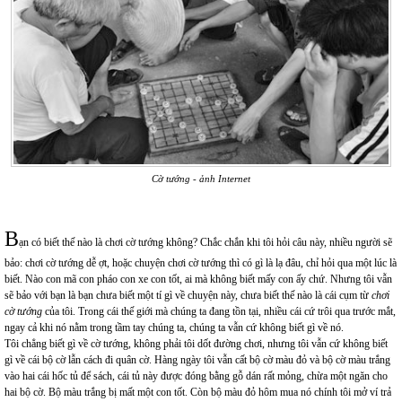
Cờ tướng - ảnh Internet
B
ạn có biết thế nào là chơi cờ tướng không? Chắc chắn khi tôi hỏi câu này, nhiều người sẽ
bảo: chơi cờ tướng dễ ợt, hoặc chuyện chơi cờ tướng thì có gì là lạ đâu, chỉ hỏi qua một lúc là
biết. Nào con mã con pháo con xe con tốt, ai mà không biết mấy con ấy chứ. Nhưng tôi vẫn
sẽ bảo với bạn là bạn chưa biết một tí gì về chuyện này, chưa biết thế nào là cái cụm từ
chơi
cờ tướng
của tôi. Trong cái thế giới mà chúng ta đang tồn tại, nhiều cái cứ trôi qua trước mắt,
ngay cả khi nó nằm trong tầm tay chúng ta, chúng ta vẫn cứ không biết gì về nó.
Tôi chẳng biết gì về cờ tướng, không phải tôi dốt đường chơi, nhưng tôi vẫn cứ không biết
gì về cái bộ cờ lẫn cách đi quân cờ. Hàng ngày tôi vẫn cất bộ cờ màu đỏ và bộ cờ màu trắng
vào hai cái hốc tủ để sách, cái tủ này được đóng bằng gỗ dán rất mỏng, chừa một ngăn cho
hai bộ cờ. Bộ màu trắng bị mất một con tốt. Còn bộ màu đỏ hôm mua nó chính tôi mở ví trả