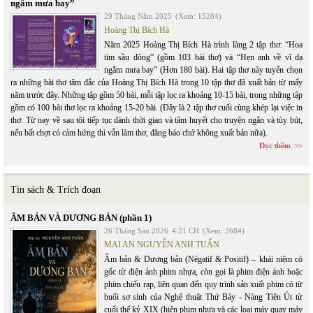
ngắm mưa bay”
29 Tháng Năm 2025
(Xem: 15284)
Hoàng Thị Bích Hà
Năm 2025 Hoàng Thị Bích Hà trình làng 2 tập thơ: “Hoa
tím sầu đông” (gồm 103 bài thơ) và “Hẹn anh về vĩ dạ
ngắm mưa bay” (Hơn 180 bài). Hai tập thơ này tuyển chọn
ra những bài thơ tâm đắc của Hoàng Thị Bích Hà trong 10 tập thơ đã xuất bản từ mấy
năm trước đây. Những tập gồm 50 bài, mỗi tập lọc ra khoảng 10-15 bài, trong những tập
gồm có 100 bài thơ lọc ra khoảng 15-20 bài. (Đây là 2 tập thơ cuối cùng khép lại việc in
thơ. Từ nay về sau tôi tiếp tục dành thời gian và tâm huyết cho truyện ngắn và tùy bút,
nếu bất chợt có cảm hứng thì vẫn làm thơ, đăng báo chứ không xuất bản nữa).
Đọc thêm
Tin sách & Trích đoạn
ÂM BẢN VÀ DƯƠNG BẢN (phần 1)
26 Tháng Sáu 2026
4:21 CH
(Xem: 2684)
MAI AN NGUYỄN ANH TUẤN
Âm bản & Dương bản (Négatif & Positif) – khái niệm có
gốc từ điện ảnh phim nhựa, còn gọi là phim điện ảnh hoặc
phim chiếu rạp, liên quan đến quy trình sản xuất phim có từ
buổi sơ sinh của Nghệ thuật Thứ Bảy - Nàng Tiên Út từ
cuối thế kỷ XIX (hiện phim nhựa và các loại máy quay máy