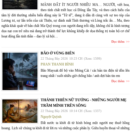
MẢNH ĐẤT ÍT NGƯỜI NHIỀU MA… NGƯỜI, viết hoa,
theo tính chất triết học cả Đông lẫn Tây, và theo cách hiểu của
tâm lý đời thường nhiều biến động này là “Tử tế”, đang ít dần đi cùng với sự teo tóp của
Lương tri, sự lẩn trốn của cái Thiện, sự đánh mất Tình thương và Lòng trắc ẩn… Ma, theo
nghĩa khái quát về bản chất Ma Quỷ trong con người đang trỗi dậy, không chỉ là hình tượng
dọa nạt con trẻ nữa mà đang trở thành thế lực khủng khiếp đe dọa thống trị toàn bộ cơ chế
hoạt động lẫn tinh thần – đạo lý xã hội…
Đọc thêm
BÃO Ở VÙNG BIÊN
22 Tháng Bảy 2026
10:23 CH
(Xem: 1599)
PHAN THANH BÌNH
Bão Maysak đổ bộ vào Móng Cái / các bản tin điện tử dồn lên
trang nhất / suốt nhiều giờ chống bão / anh đợi bản tin em
Đọc thêm
THÁNH THIÊN NỮ TƯỚNG - NHỮNG NGƯỜI MẸ
TRẦM MÌNH TRÊN SÔNG
22 Tháng Bảy 2026
10:14 CH
(Xem: 1337)
Nguyệt Quỳnh
Đất nước ta khởi đi từ hình bóng một người mẹ thuở hồng
hoang. Lịch sử chúng ta khởi đi từ lời ru và những cuộc phân ly. Giữa huyền thoại về những