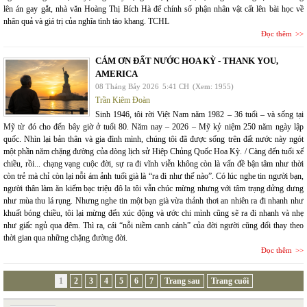
lên án gay gắt, nhà văn Hoàng Thị Bích Hà để chính số phận nhân vật cất lên bài học về
nhân quả và giá trị của nghĩa tình tào khang. TCHL
Đọc thêm
CÁM ƠN ĐẤT NƯỚC HOA KỲ - THANK YOU,
AMERICA
08 Tháng Bảy 2026
5:41 CH
(Xem: 1955)
Trần Kiêm Đoàn
Sinh 1946, tôi rời Việt Nam năm 1982 – 36 tuổi – và sống tại
Mỹ từ đó cho đến bây giờ ở tuổi 80. Năm nay – 2026 – Mỹ kỷ niệm 250 năm ngày lập
quốc. Nhìn lại bản thân và gia đình mình, chúng tôi đã được sống trên đất nước này ngót
một phần năm chặng đường của dòng lịch sử Hiệp Chủng Quốc Hoa Kỳ. / Càng đến tuổi xế
chiều, rồi... chạng vạng cuộc đời, sự ra đi vĩnh viễn không còn là vấn đề bận tâm như thời
còn trẻ mà chỉ còn lại nỗi ám ảnh tuổi già là “ra đi như thế nào”. Có lúc nghe tin người bạn,
người thân làm ăn kiếm bạc triệu đô la tôi vẫn chúc mừng nhưng với tâm trạng dửng dưng
như mùa thu lá rụng. Nhưng nghe tin một bạn già vừa thảnh thơi an nhiên ra đi nhanh như
khuất bóng chiều, tôi lại mừng đến xúc động và ước chi mình cũng sẽ ra đi nhanh và nhẹ
như giấc ngủ qua đêm. Thì ra, cái “nỗi niềm canh cánh” của đời người cũng đổi thay theo
thời gian qua những chặng đường đời.
Đọc thêm
1
2
3
4
5
6
7
Trang sau
Trang cuối