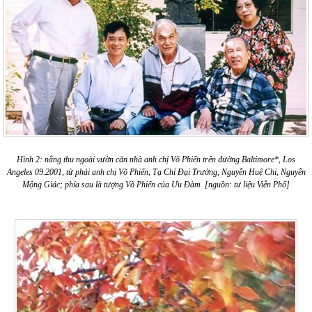
Hình 2: nắng thu ngoài vườn căn nhà anh chị Võ Phiến trên đường Baltimore*, Los
Angeles 09.2001, từ phải anh chị Võ Phiến, Tạ Chí Đại Trường, Nguyễn Huệ Chi, Nguyễn
Mộng Giác; phía sau là tượng Võ Phiến của Ưu Đàm [nguồn: tư liệu Viễn Phố]