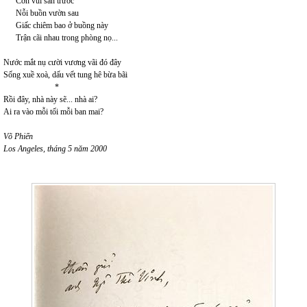
Cơn vui sân trước
Nỗi buồn vườn sau
Giấc chiêm bao ở buồng này
Trận cãi nhau trong phòng nọ...
Nước mắt nụ cười vương vãi đó đây
Sống xuề xoà, dấu vết tung hê bừa bãi
*
Rồi đây, nhà này sẽ... nhà ai?
Ai ra vào mỗi tối mỗi ban mai?
Võ Phiến
Los Angeles, tháng 5 năm 2000