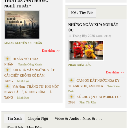
THỜI CỦA VĂN CHƯƠNG
NGHỆ THUẬT”
Ký / Tùy Bút
NHỮNG NGÀY XƯA NƠI ĐẤT
ÚC
11 Tháng Bảy 2026
(Xem: 2112)
MAI AN NGUYỄN ANH TUẤN
Đọc thêm
DI SẢN VÔ THỪA
NHẬN
Nguyễn Công Khanh
PHAN NHẬT BẮC
KHI NHÀ VĂN NGỪNG VIẾT:
Đọc thêm
CÁI CHẾT KHÔNG CÓ ĐÁM
CÁM ƠN ĐẤT NƯỚC HOA KỲ -
TANG
Minh Hạo
THANK YOU, AMERICA
Trần Kiêm
Việt Nam- THÁNG TƯ: KHI MỘT
Đoàn
NGÀY LÀ LỄ, NHƯNG CŨNG LÀ
KỂ CHUYỆN FIFA WORLD CUP
TANG
Minh Hạo
2026
Phan Tấn Uẩn
Tin Sách
Chuyển Ngữ
Video & Audio : Nhạc & . . .
Đọc Sách - Mạn Đàm