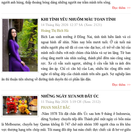
người anh hùng, thấp thoáng bóng dáng những người mẹ trầm mình trên sông.
Đọc thêm
KHI TÌNH YÊU NHUỐM MÀU TOAN TÍNH
14 Tháng Bảy 2026
12:37 SA
(Xem: 2121)
Hoàng Thị Bích Hà
Bích Lan sinh trưởng ở Đồng Nai, tính tình hiền lành và có
ngoại hình dễ nhìn. Năm nay bốn mươi tuổi. Ở cái tuổi mà
nhiều người phụ nữ đã có con vào đại học, cô trở về căn hộ của
mình mỗi chiều với một chùm chìa khóa và sự im lặng. Từ ban
công tầng mười sáu nhìn xuống, thành phố đêm nào cũng sáng
rực. Xe cộ vẫn xuôi ngược, những ô cửa vẫn hắt ra ánh đèn
vàng ấm áp. Chỉ có căn hộ của Lan, nhiều lúc rộng đến mức
nghe rõ tiếng dép của chính mình trên nền gạch. Sự nghiệp làm
ăn thì thuận tiện nhưng về đường tình duyên thì có phần lận đận.
Đọc thêm
NHỮNG NGÀY XƯA NƠI ĐẤT ÚC
11 Tháng Bảy 2026
5:19 CH
(Xem: 2112)
PHAN NHẬT BẮC
-Năm 1978 Tôi đặt chân đến Úc sau hơn 9 tháng ở Indonesia,
dừng Sydney chuyển tiếp đến Thành phố một ngày có bốn mùa
là Melbourne, chuyến bay Qantas khổng lồ 747 chở một nhóm 100 người chia ra lên khu
vực thượng hạng trên chóp mũi. Tôi mang đôi dép hai màu chiếc đực chiếc cái đi bơ vơ giữa