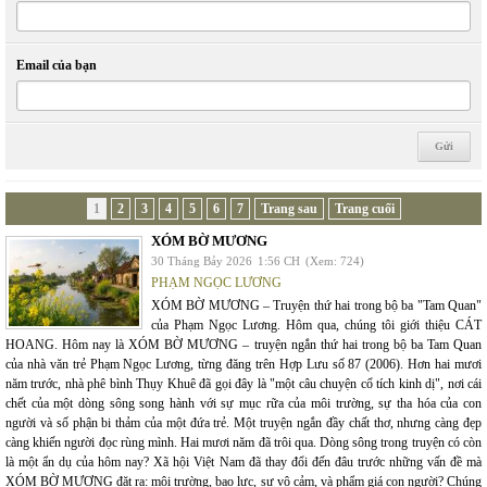
Email của bạn
1
2
3
4
5
6
7
Trang sau
Trang cuối
XÓM BỜ MƯƠNG
30 Tháng Bảy 2026
1:56 CH
(Xem: 724)
PHẠM NGỌC LƯƠNG
XÓM BỜ MƯƠNG – Truyện thứ hai trong bộ ba "Tam Quan"
của Phạm Ngọc Lương. Hôm qua, chúng tôi giới thiệu CÁT
HOANG. Hôm nay là XÓM BỜ MƯƠNG – truyện ngắn thứ hai trong bộ ba Tam Quan
của nhà văn trẻ Phạm Ngọc Lương, từng đăng trên Hợp Lưu số 87 (2006). Hơn hai mươi
năm trước, nhà phê bình Thụy Khuê đã gọi đây là "một câu chuyện cổ tích kinh dị", nơi cái
chết của một dòng sông song hành với sự mục rữa của môi trường, sự tha hóa của con
người và số phận bi thảm của một đứa trẻ. Một truyện ngắn đầy chất thơ, nhưng càng đẹp
càng khiến người đọc rùng mình. Hai mươi năm đã trôi qua. Dòng sông trong truyện có còn
là một ẩn dụ của hôm nay? Xã hội Việt Nam đã thay đổi đến đâu trước những vấn đề mà
XÓM BỜ MƯƠNG đặt ra: môi trường, bạo lực, sự vô cảm, và phẩm giá con người? Chúng