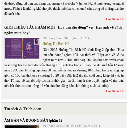
đã được đăng tải trên các trang báo mạng và website Văn học Nghệ thuật trong và ngoài
nước. Phần 2 là những khổ thơ yêu thích, mỗi bài chỉ chon 4 câu trong số những bài thơ
đã xuất bản.
Đọc thêm
GIỚI THIỆU TÁC PHẨM MỚI “Hoa tím sầu đông” và “Hẹn anh về vĩ dạ
ngắm mưa bay”
29 Tháng Năm 2025
(Xem: 15214)
Hoàng Thị Bích Hà
Năm 2025 Hoàng Thị Bích Hà trình làng 2 tập thơ: “Hoa
tím sầu đông” (gồm 103 bài thơ) và “Hẹn anh về vĩ dạ
ngắm mưa bay” (Hơn 180 bài). Hai tập thơ này tuyển chọn
ra những bài thơ tâm đắc của Hoàng Thị Bích Hà trong 10 tập thơ đã xuất bản từ mấy
năm trước đây. Những tập gồm 50 bài, mỗi tập lọc ra khoảng 10-15 bài, trong những tập
gồm có 100 bài thơ lọc ra khoảng 15-20 bài. (Đây là 2 tập thơ cuối cùng khép lại việc in
thơ. Từ nay về sau tôi tiếp tục dành thời gian và tâm huyết cho truyện ngắn và tùy bút,
nếu bất chợt có cảm hứng thì vẫn làm thơ, đăng báo chứ không xuất bản nữa).
Đọc thêm
Tin sách & Trích đoạn
ÂM BẢN VÀ DƯƠNG BẢN (phần 1)
26 Tháng Sáu 2026
4:21 CH
(Xem: 2551)