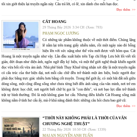
tôi xin giới thiệu lại truyện ngắn này. Câu trả lời, có lẽ, xin dành cho mỗi bạn đọc.
Đọc thêm
CÁT HOANG
29 Tháng Bảy 2026
3:34 CH
(Xem: 793)
PHẠM NGỌC LƯƠNG
Có những tác phẩm không thuộc về một thời điểm. Chúng lặng
lẽ nằm lại trên trang giấy nhiều năm, rồi một ngày nào đó bỗng
hiện lên với sức nặng như thể vừa mới được viết hôm qua. Cát
Hoang là một truyện ngắn như vậy. Lần đầu xuất hiện trên Tạp chí Hợp Lưu bởi lối viết tối
giản, đứt đoạn như điện ảnh, ngôn ngữ đầy ký hiệu, và một thế giới nghệ thuật khiến người
đọc vừa bối rối vừa ám ảnh. Nhà phê bình Thụy Khuê từng nhận xét đây là một truyện ngắn
có cấu trúc của thơ hiện đại, nơi mỗi câu chữ đều trở thành một ám hiệu, buộc người đọc
phải đọc bằng trực giác nhiều hơn bằng cốt truyện. Trong thế giới ấy, có một bãi đất nổi giữa
dòng sông, một cộng đồng sống như chưa từng biết đến ánh sáng của văn minh, nơi trẻ em
không được học chữ, nơi người biết chữ bị gọi là "con điên", và nơi bạo lực dần trở thành
trật tự bình thường. Đó là một không gian hư cấu. Nhưng điều khiến Cát Hoang sống mãi
không nằm ở tính hư cấu ấy, mà ở khả năng đánh thức những câu hỏi chưa bao giờ cũ:
Đọc thêm
“THỜI NÀY KHÔNG PHẢI LÀ THỜI CỦA VĂN
CHƯƠNG NGHỆ THUẬT”
22 Tháng Bảy 2026
10:50 CH
(Xem: 1339)
MAI AN NGUYỄN ANH TUẤN