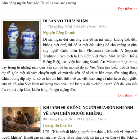
đám đông người Việt gốc Tàu cùng vali sang trọng.
Đọc thêm
DI SẢN VÔ THỪA NHẬN
11 Tháng Bảy 2026
2:04 CH
(Xem: 1998)
Nguyễn Công Khanh
Di sản ngàn đời của ông cha để lại mà mình không biết đến,
không biết quý, thì đó là một điều đáng để cho chúng ta phải
suy nghĩ! Cuộc triển lãm Vietnamese Ceramic: A Separate
Tradition (Tạm dịch là Đồ Gốm Việt Nam: Một Truyền Thống
Riêng Biệt), của viện bảo tàng Seattle Art Museum được trưng
bày trong từ những năm qua, vẫn còn để lại một số đồ cổ Việt Nam tiêu biểu. Tôi đã tham
dự để giúp một số việc chuyển ngữ và một vài vấn đề tổ chức liên quan đến cộng đồng.
Chính trong dịp này, tôi có cơ hội tìm hiểu thêm về các viện bảo tàng và nhất là có dịp nghiên
cứu về đồ gốm Việt Nam mà trong bao nhiêu thế kỷ qua đã bị chính người Việt đặt vào một
địa vị quá thấp kém, khiến ít người ngó ngàng đến.
Đọc thêm
KHI ANH ĐI KHÔNG NGƯỜI ĐƯA ĐÓN KHI ANH
VỀ TÁM CHÍN NGƯỜI KHIÊNG
08 Tháng Bảy 2026
7:19 CH
(Xem: 2340)
Hoàng Thị Bích Hà
LTS: "Khi anh đi không người đưa đón – Khi anh về tám chín
người khiêng" là một truyện ngắn lay động về sự phản bội, sự trả giá và lòng vị tha. Không