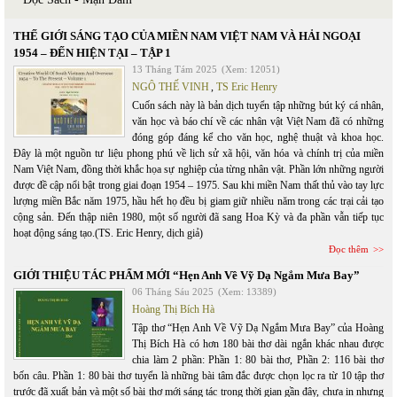
THẾ GIỚI SÁNG TẠO CỦA MIỀN NAM VIỆT NAM VÀ HẢI NGOẠI
1954 – ĐẾN HIỆN TẠI – TẬP 1
13 Tháng Tám 2025
(Xem: 12051)
NGÔ THẾ VINH
,
TS Eric Henry
Cuốn sách này là bản dịch tuyển tập những bút ký cá nhân,
văn học và báo chí về các nhân vật Việt Nam đã có những
đóng góp đáng kể cho văn học, nghệ thuật và khoa học.
Đây là một nguồn tư liệu phong phú về lịch sử xã hội, văn hóa và chính trị của miền
Nam Việt Nam, đồng thời khắc họa sự nghiệp của từng nhân vật. Phần lớn những người
được đề cập nổi bật trong giai đoạn 1954 – 1975. Sau khi miền Nam thất thủ vào tay lực
lượng miền Bắc năm 1975, hầu hết họ đều bị giam giữ nhiều năm trong các trại cải tạo
cộng sản. Đến thập niên 1980, một số người đã sang Hoa Kỳ và đa phần vẫn tiếp tục
hoạt động sáng tạo.(TS. Eric Henry, dịch giả)
Đọc thêm
GIỚI THIỆU TÁC PHẨM MỚI “Hẹn Anh Về Vỹ Dạ Ngắm Mưa Bay”
06 Tháng Sáu 2025
(Xem: 13389)
Hoàng Thị Bích Hà
Tập thơ “Hẹn Anh Về Vỹ Dạ Ngắm Mưa Bay” của Hoàng
Thị Bích Hà có hơn 180 bài thơ dài ngắn khác nhau được
chia làm 2 phần: Phần 1: 80 bài thơ, Phần 2: 116 bài thơ
bốn câu. Phần 1: 80 bài thơ tuyển là những bài tâm đắc được chọn lọc ra từ 10 tập thơ
trước đã xuất bản và một số bài thơ mới sáng tác trong thời gian gần đây, chưa in nhưng