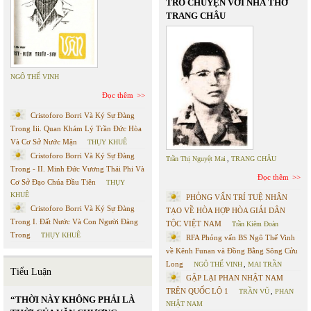
TRÒ CHUYỆN VỚI NHÀ THƠ
TRANG CHÂU
NGÔ THẾ VINH
Đọc thêm
Cristoforo Borri Và Ký Sự Đàng
Trong Iii. Quan Khám Lý Trần Đức Hòa
Và Cơ Sở Nước Mặn
THỤY KHUÊ
Cristoforo Borri Và Ký Sự Đàng
Trần Thị Nguyệt Mai
,
TRANG CHÂU
Trong - II. Minh Đức Vương Thái Phi Và
Đọc thêm
Cơ Sở Đạo Chúa Đầu Tiên
THỤY
KHUÊ
PHỎNG VẤN TRÍ TUỆ NHÂN
Cristoforo Borri Và Ký Sự Đàng
TẠO VỀ HÒA HỢP HÒA GIẢI DÂN
Trong I. Đất Nước Và Con Người Đàng
TỘC VIỆT NAM
Trần Kiêm Đoàn
Trong
THỤY KHUÊ
RFA Phỏng vấn BS Ngô Thế Vinh
về Kênh Funan và Đồng Bằng Sông Cửu
Long
NGÔ THẾ VINH
,
MAI TRẦN
Tiểu Luận
GẶP LẠI PHAN NHẬT NAM
TRÊN QUỐC LỘ 1
TRẦN VŨ
,
PHAN
“THỜI NÀY KHÔNG PHẢI LÀ
NHẬT NAM