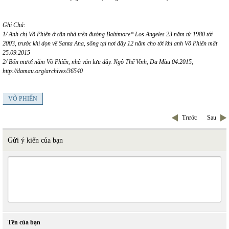
Ghi Chú:
1/ Anh chị Võ Phiến ở căn nhà trên đường Baltimore* Los Angeles 23 năm từ 1980 tới
2003, trước khi dọn về Santa Ana, sống tại nơi đây 12 năm cho tới khi anh Võ Phiến mất
25.09.2015
2/ Bốn mươi năm Võ Phiến, nhà văn lưu đầy. Ngô Thế Vinh, Da Màu 04.2015;
http://damau.org/archives/36540
VÕ PHIẾN
Trước
Sau
Gửi ý kiến của bạn
Tên của bạn