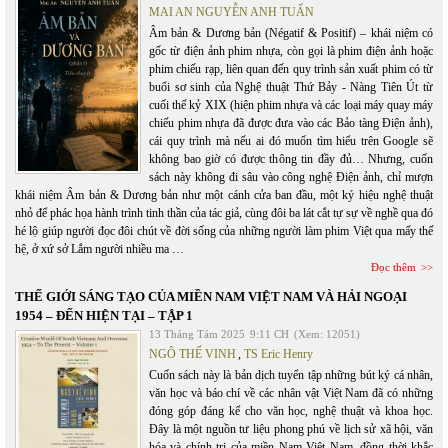
MAI AN NGUYỄN ANH TUẤN
Âm bản & Dương bản (Négatif & Positif) – khái niệm có
gốc từ điện ảnh phim nhựa, còn gọi là phim điện ảnh hoặc
phim chiếu rạp, liên quan đến quy trình sản xuất phim có từ
buổi sơ sinh của Nghệ thuật Thứ Bảy - Nàng Tiên Út từ
cuối thế kỷ XIX (hiện phim nhựa và các loại máy quay máy
chiếu phim nhựa đã được đưa vào các Bảo tàng Điện ảnh),
cái quy trình mà nếu ai đó muốn tìm hiểu trên Google sẽ
không bao giờ có được thông tin đầy đủ… Nhưng, cuốn
sách này không đi sâu vào công nghệ Điện ảnh, chỉ mượn
khái niệm Âm bản & Dương bản như một cánh cửa ban đầu, một ký hiệu nghệ thuật
nhỏ để phác họa hành trình tinh thần của tác giả, cùng đôi ba lát cắt tự sự về nghề qua đó
hé lộ giúp người đọc đôi chút về đời sống của những người làm phim Việt qua mấy thế
hệ, ở xứ sở Lắm người nhiều ma …
Đọc thêm
THẾ GIỚI SÁNG TẠO CỦA MIỀN NAM VIỆT NAM VÀ HẢI NGOẠI
1954 – ĐẾN HIỆN TẠI – TẬP 1
13 Tháng Tám 2025
9:11 CH
(Xem: 12051)
NGÔ THẾ VINH
,
TS Eric Henry
Cuốn sách này là bản dịch tuyển tập những bút ký cá nhân,
văn học và báo chí về các nhân vật Việt Nam đã có những
đóng góp đáng kể cho văn học, nghệ thuật và khoa học.
Đây là một nguồn tư liệu phong phú về lịch sử xã hội, văn
hóa và chính trị của miền Nam Việt Nam, đồng thời khắc