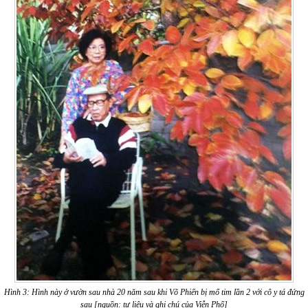
Hình 3: Hình này ở vườn sau nhà 20 năm sau khi Võ Phiến bị mổ tim lần 2 với cô y tá đứng
sau [nguồn: tư liệu và ghi chú của Viễn Phố]