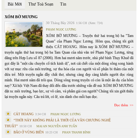
Bài Mới
Thư Toà Soạn
Tin
XÓM BỜ MƯƠNG
30 Tháng Bảy 2026
1:56 CH
(Xem: 724)
PHẠM NGỌC LƯƠNG
XÓM BỜ MƯƠNG – Truyện thứ hai trong bộ ba "Tam
Quan" của Phạm Ngọc Lương. Hôm qua, chúng tôi giới
thiệu CÁT HOANG. Hôm nay là XÓM BỜ MƯƠNG –
truyện ngắn thứ hai trong bộ ba Tam Quan của nhà văn trẻ Phạm Ngọc Lương, từng
đăng trên Hợp Lưu số 87 (2006). Hơn hai mươi năm trước, nhà phê bình Thụy Khuê đã
gọi đây là "một câu chuyện cổ tích kinh dị", nơi cái chết của một dòng sông song hành
với sự mục rữa của môi trường, sự tha hóa của con người và số phận bi thảm của một
đứa trẻ. Một truyện ngắn đầy chất thơ, nhưng càng đẹp càng khiến người đọc rùng
mình. Hai mươi năm đã trôi qua. Dòng sông trong truyện có còn là một ẩn dụ của hôm
nay? Xã hội Việt Nam đã thay đổi đến đâu trước những vấn đề mà XÓM BỜ MƯƠNG
đặt ra: môi trường, bạo lực, sự vô cảm, và phẩm giá con người? Chúng tôi xin giới thiệu
lại truyện ngắn này. Câu trả lời, có lẽ, xin dành cho mỗi bạn đọc.
Đọc thêm
CÁT HOANG
3:34 CH
PHẠM NGỌC LƯƠNG
“THỜI NÀY KHÔNG PHẢI LÀ THỜI CỦA VĂN CHƯƠNG NGHỆ
THUẬT”
10:50 CH
MAI AN NGUYỄN ANH TUẤN
BÃO Ở VÙNG BIÊN
10:23 CH
PHAN THANH BÌNH