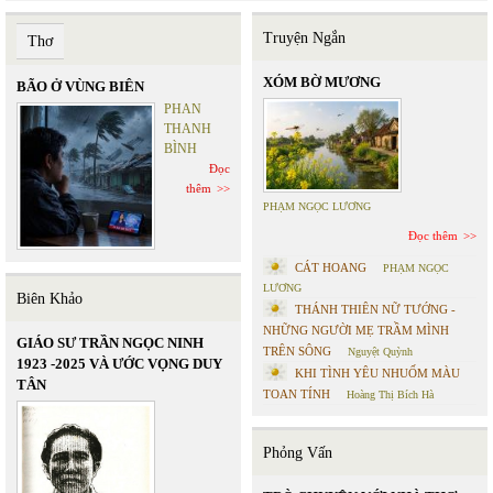
Truyện Ngắn
Thơ
XÓM BỜ MƯƠNG
BÃO Ở VÙNG BIÊN
PHAN
THANH
BÌNH
Đọc
thêm
PHẠM NGỌC LƯƠNG
Đọc thêm
CÁT HOANG
PHẠM NGỌC
LƯƠNG
Biên Khảo
THÁNH THIÊN NỮ TƯỚNG -
NHỮNG NGƯỜI MẸ TRẦM MÌNH
GIÁO SƯ TRẦN NGỌC NINH
TRÊN SÔNG
Nguyệt Quỳnh
1923 -2025 VÀ ƯỚC VỌNG DUY
KHI TÌNH YÊU NHUỐM MÀU
TÂN
TOAN TÍNH
Hoàng Thị Bích Hà
Phỏng Vấn