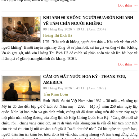
Đọc thêm
KHI ANH ĐI KHÔNG NGƯỜI ĐƯA ĐÓN KHI ANH
VỀ TÁM CHÍN NGƯỜI KHIÊNG
08 Tháng Bảy 2026
7:19 CH
(Xem: 2354)
Hoàng Thị Bích Hà
LTS: "Khi anh đi không người đưa đón – Khi anh về tám chín
người khiêng" là một truyện ngắn lay động về sự phản bội, sự trả giá và lòng vị tha. Không
lên án gay gắt, nhà văn Hoàng Thị Bích Hà để chính số phận nhân vật cất lên bài học về
nhân quả và giá trị của nghĩa tình tào khang. TCHL
Đọc thêm
CÁM ƠN ĐẤT NƯỚC HOA KỲ - THANK YOU,
AMERICA
08 Tháng Bảy 2026
5:41 CH
(Xem: 1979)
Trần Kiêm Đoàn
Sinh 1946, tôi rời Việt Nam năm 1982 – 36 tuổi – và sống tại
Mỹ từ đó cho đến bây giờ ở tuổi 80. Năm nay – 2026 – Mỹ kỷ niệm 250 năm ngày lập
quốc. Nhìn lại bản thân và gia đình mình, chúng tôi đã được sống trên đất nước này ngót
một phần năm chặng đường của dòng lịch sử Hiệp Chủng Quốc Hoa Kỳ. / Càng đến tuổi xế
chiều, rồi... chạng vạng cuộc đời, sự ra đi vĩnh viễn không còn là vấn đề bận tâm như thời
còn trẻ mà chỉ còn lại nỗi ám ảnh tuổi già là “ra đi như thế nào”. Có lúc nghe tin người bạn,
người thân làm ăn kiếm bạc triệu đô la tôi vẫn chúc mừng nhưng với tâm trạng dửng dưng