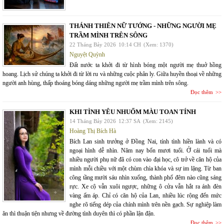
THÁNH THIÊN NỮ TƯỚNG - NHỮNG NGƯỜI MẸ
TRẦM MÌNH TRÊN SÔNG
22 Tháng Bảy 2026
10:14 CH
(Xem: 1370)
Nguyệt Quỳnh
Đất nước ta khởi đi từ hình bóng một người mẹ thuở hồng
hoang. Lịch sử chúng ta khởi đi từ lời ru và những cuộc phân ly. Giữa huyền thoại về những
người anh hùng, thấp thoáng bóng dáng những người mẹ trầm mình trên sông.
Đọc thêm
KHI TÌNH YÊU NHUỐM MÀU TOAN TÍNH
14 Tháng Bảy 2026
12:37 SA
(Xem: 2145)
Hoàng Thị Bích Hà
Bích Lan sinh trưởng ở Đồng Nai, tính tình hiền lành và có
ngoại hình dễ nhìn. Năm nay bốn mươi tuổi. Ở cái tuổi mà
nhiều người phụ nữ đã có con vào đại học, cô trở về căn hộ của
mình mỗi chiều với một chùm chìa khóa và sự im lặng. Từ ban
công tầng mười sáu nhìn xuống, thành phố đêm nào cũng sáng
rực. Xe cộ vẫn xuôi ngược, những ô cửa vẫn hắt ra ánh đèn
vàng ấm áp. Chỉ có căn hộ của Lan, nhiều lúc rộng đến mức
nghe rõ tiếng dép của chính mình trên nền gạch. Sự nghiệp làm
ăn thì thuận tiện nhưng về đường tình duyên thì có phần lận đận.
Đọc thêm