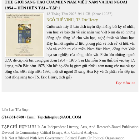
THẾ GIỚI SÁNG TẠO CỦA MIỀN NAM VIỆT NAM VÀ HẢI NGOẠI
1954 – ĐẾN HIỆN TẠI – TẬP 1
13 Tháng Tám 2025
9:11 CH
(Xem: 12057)
NGÔ THẾ VINH
,
TS Eric Henry
Cuốn sách này là bản dịch tuyển tập những bút ký cá nhân,
văn học và báo chí về các nhân vật Việt Nam đã có những
đóng góp đáng kể cho văn học, nghệ thuật và khoa học.
Đây là một nguồn tư liệu phong phú về lịch sử xã hội, văn
hóa và chính trị của miền Nam Việt Nam, đồng thời khắc
họa sự nghiệp của từng nhân vật. Phần lớn những người
được đề cập nổi bật trong giai đoạn 1954 – 1975. Sau khi miền Nam thất thủ vào tay lực
lượng miền Bắc năm 1975, hầu hết họ đều bị giam giữ nhiều năm trong các trại cải tạo
cộng sản. Đến thập niên 1980, một số người đã sang Hoa Kỳ và đa phần vẫn tiếp tục
hoạt động sáng tạo.(TS. Eric Henry, dịch giả)
Đọc thêm
Liên Lạc Tòa Soạn:
(714)381-8780
/ Email:
Tapc
Hihopluu@AOL.COM
TẠP CHÍ HỢP LƯU
Is An Independent Literary, Arts, And Research-Based Publication
Devoted To Commentary, Critical Essays, And Cultural Analysis.
It Is Not Affiliated With Any Government, Political Party, Or Political Organization.