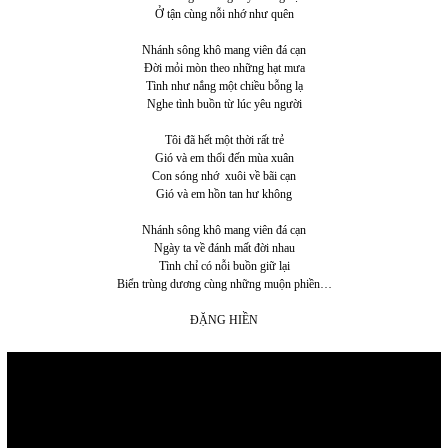
Ở tận cùng nỗi nhớ như quên
Nhánh sông khô mang viên đá cạn
Đời mỏi mòn theo những hạt mưa
Tình như nắng một chiều bỗng lạ
Nghe tình buồn từ lúc yêu người
Tôi đã hết một thời rất trẻ
Gió và em thổi đến mùa xuân
Con sóng nhớ xuôi về bãi cạn
Gió và em hồn tan hư không
Nhánh sông khô mang viên đá cạn
Ngày ta về đánh mất đời nhau
Tình chỉ có nỗi buồn giữ lại
Biển trùng dương cùng những muộn phiền…
ĐẶNG HIỀN