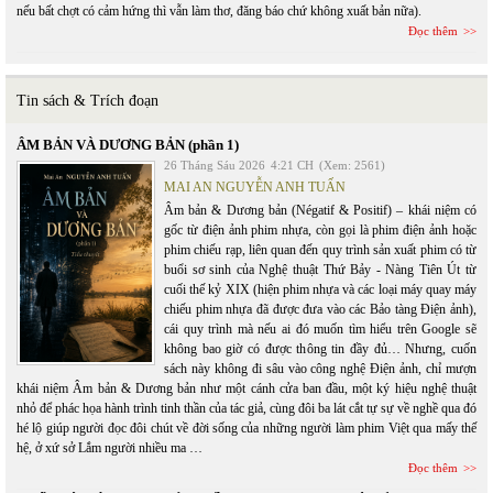
nếu bất chợt có cảm hứng thì vẫn làm thơ, đăng báo chứ không xuất bản nữa).
Đọc thêm
Tin sách & Trích đoạn
ÂM BẢN VÀ DƯƠNG BẢN (phần 1)
26 Tháng Sáu 2026
4:21 CH
(Xem: 2561)
MAI AN NGUYỄN ANH TUẤN
Âm bản & Dương bản (Négatif & Positif) – khái niệm có
gốc từ điện ảnh phim nhựa, còn gọi là phim điện ảnh hoặc
phim chiếu rạp, liên quan đến quy trình sản xuất phim có từ
buổi sơ sinh của Nghệ thuật Thứ Bảy - Nàng Tiên Út từ
cuối thế kỷ XIX (hiện phim nhựa và các loại máy quay máy
chiếu phim nhựa đã được đưa vào các Bảo tàng Điện ảnh),
cái quy trình mà nếu ai đó muốn tìm hiểu trên Google sẽ
không bao giờ có được thông tin đầy đủ… Nhưng, cuốn
sách này không đi sâu vào công nghệ Điện ảnh, chỉ mượn
khái niệm Âm bản & Dương bản như một cánh cửa ban đầu, một ký hiệu nghệ thuật
nhỏ để phác họa hành trình tinh thần của tác giả, cùng đôi ba lát cắt tự sự về nghề qua đó
hé lộ giúp người đọc đôi chút về đời sống của những người làm phim Việt qua mấy thế
hệ, ở xứ sở Lắm người nhiều ma …
Đọc thêm