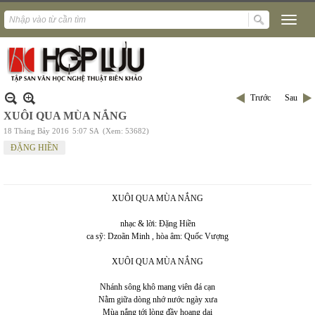
Trước
Sau
XUÔI QUA MÙA NẮNG
18 Tháng Bảy 2016
5:07 SA
(Xem: 53682)
ĐẶNG HIỀN
XUÔI QUA MÙA NẮNG
nhạc & lời: Đặng Hiền
ca sỹ: Dzoãn Minh , hòa âm: Quốc Vượng
XUÔI QUA MÙA NẮNG
Nhánh sông khô mang viên đá cạn
Nằm giữa dòng nhớ nước ngày xưa
Mùa nắng tới lòng đầy hoang dại