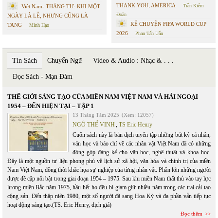
THANK YOU, AMERICA
Trần Kiêm
Việt Nam- THÁNG TƯ: KHI MỘT
Đoàn
NGÀY LÀ LỄ, NHƯNG CŨNG LÀ
KỂ CHUYỆN FIFA WORLD CUP
TANG
Minh Hạo
2026
Phan Tấn Uẩn
Tin Sách
Chuyển Ngữ
Video & Audio : Nhạc & . . .
Đọc Sách - Mạn Đàm
THẾ GIỚI SÁNG TẠO CỦA MIỀN NAM VIỆT NAM VÀ HẢI NGOẠI
1954 – ĐẾN HIỆN TẠI – TẬP 1
13 Tháng Tám 2025
(Xem: 12057)
NGÔ THẾ VINH
,
TS Eric Henry
Cuốn sách này là bản dịch tuyển tập những bút ký cá nhân,
văn học và báo chí về các nhân vật Việt Nam đã có những
đóng góp đáng kể cho văn học, nghệ thuật và khoa học.
Đây là một nguồn tư liệu phong phú về lịch sử xã hội, văn hóa và chính trị của miền
Nam Việt Nam, đồng thời khắc họa sự nghiệp của từng nhân vật. Phần lớn những người
được đề cập nổi bật trong giai đoạn 1954 – 1975. Sau khi miền Nam thất thủ vào tay lực
lượng miền Bắc năm 1975, hầu hết họ đều bị giam giữ nhiều năm trong các trại cải tạo
cộng sản. Đến thập niên 1980, một số người đã sang Hoa Kỳ và đa phần vẫn tiếp tục
hoạt động sáng tạo.(TS. Eric Henry, dịch giả)
Đọc thêm