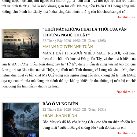
không được học chữ, nơi người biết chữ bị gọi là "con điên", và nơi bạo lực dần trở thành
trật tự bình thường. Đó là một không gian hư cấu. Nhưng điều khiến Cát Hoang sống mãi
không nằm ở tính hư cấu ấy, mà ở khả năng đánh thức những câu hỏi chưa bao giờ cũ:
Đọc thêm
“THỜI NÀY KHÔNG PHẢI LÀ THỜI CỦA VĂN
CHƯƠNG NGHỆ THUẬT”
22 Tháng Bảy 2026
10:50 CH
(Xem: 1395)
MAI AN NGUYỄN ANH TUẤN
MẢNH ĐẤT ÍT NGƯỜI NHIỀU MA… NGƯỜI, viết hoa,
theo tính chất triết học cả Đông lẫn Tây, và theo cách hiểu của
tâm lý đời thường nhiều biến động này là “Tử tế”, đang ít dần đi cùng với sự teo tóp của
Lương tri, sự lẩn trốn của cái Thiện, sự đánh mất Tình thương và Lòng trắc ẩn… Ma, theo
nghĩa khái quát về bản chất Ma Quỷ trong con người đang trỗi dậy, không chỉ là hình tượng
dọa nạt con trẻ nữa mà đang trở thành thế lực khủng khiếp đe dọa thống trị toàn bộ cơ chế
hoạt động lẫn tinh thần – đạo lý xã hội…
Đọc thêm
BÃO Ở VÙNG BIÊN
22 Tháng Bảy 2026
10:23 CH
(Xem: 1631)
PHAN THANH BÌNH
Bão Maysak đổ bộ vào Móng Cái / các bản tin điện tử dồn lên
trang nhất / suốt nhiều giờ chống bão / anh đợi bản tin em
Đọc thêm