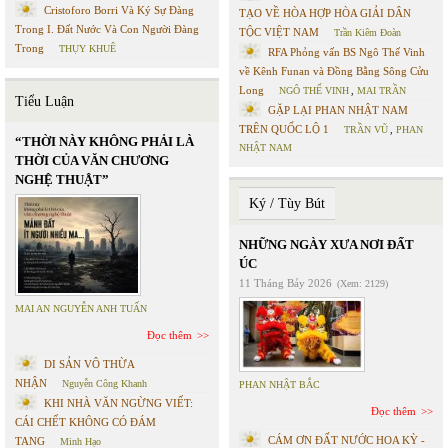
Cristoforo Borri Và Ký Sự Đàng
TẠO VỀ HÒA HỢP HÒA GIẢI DÂN
Trong I. Đất Nước Và Con Người Đàng
TỘC VIỆT NAM
Trần Kiêm Đoàn
Trong
THỤY KHUÊ
RFA Phỏng vấn BS Ngô Thế Vinh
về Kênh Funan và Đồng Bằng Sông Cửu
Long
NGÔ THẾ VINH
,
MAI TRẦN
Tiểu Luận
GẶP LẠI PHAN NHẬT NAM
TRÊN QUỐC LỘ 1
TRẦN VŨ
,
PHAN
“THỜI NÀY KHÔNG PHẢI LÀ
NHẬT NAM
THỜI CỦA VĂN CHƯƠNG
NGHỆ THUẬT”
Ký / Tùy Bút
NHỮNG NGÀY XƯA NƠI ĐẤT
ÚC
11 Tháng Bảy 2026
(Xem: 2129)
MAI AN NGUYỄN ANH TUẤN
Đọc thêm
DI SẢN VÔ THỪA
NHẬN
Nguyễn Công Khanh
PHAN NHẬT BẮC
KHI NHÀ VĂN NGỪNG VIẾT:
Đọc thêm
CÁI CHẾT KHÔNG CÓ ĐÁM
CÁM ƠN ĐẤT NƯỚC HOA KỲ -
TANG
Minh Hạo