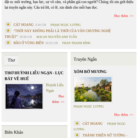
đặt ra: môi trường, bạo lực, sự vô cảm, và phẩm giá con người? Chúng tôi xin giới thiệu
lại truyện ngắn này. Câu trả lời, có lẽ, xin dành cho mỗi bạn đọc.
Đọc thêm
CÁT HOANG
3:34 CH
PHẠM NGỌC LƯƠNG
“THỜI NÀY KHÔNG PHẢI LÀ THỜI CỦA VĂN CHƯƠNG NGHỆ
THUẬT”
10:50 CH
MAI AN NGUYỄN ANH TUẤN
BÃO Ở VÙNG BIÊN
10:23 CH
PHAN THANH BÌNH
Truyện Ngắn
Thơ
XÓM BỜ MƯƠNG
THƠ HUỲNH LIỄU NGẠN - LỤC
BÁT VỀ HUẾ
Huỳnh Liễu
Ngạn
Đọc
thêm
PHẠM NGỌC LƯƠNG
Đọc thêm
CÁT HOANG
PHẠM NGỌC
LƯƠNG
Biên Khảo
THÁNH THIÊN NỮ TƯỚNG -