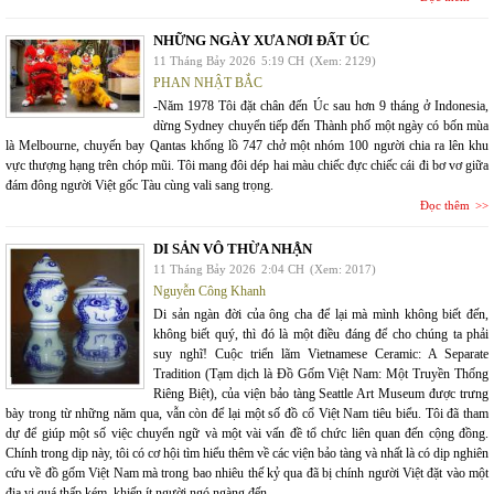
NHỮNG NGÀY XƯA NƠI ĐẤT ÚC
11 Tháng Bảy 2026
5:19 CH
(Xem: 2129)
PHAN NHẬT BẮC
-Năm 1978 Tôi đặt chân đến Úc sau hơn 9 tháng ở Indonesia,
dừng Sydney chuyển tiếp đến Thành phố một ngày có bốn mùa
là Melbourne, chuyến bay Qantas khổng lồ 747 chở một nhóm 100 người chia ra lên khu
vực thượng hạng trên chóp mũi. Tôi mang đôi dép hai màu chiếc đực chiếc cái đi bơ vơ giữa
đám đông người Việt gốc Tàu cùng vali sang trọng.
Đọc thêm
DI SẢN VÔ THỪA NHẬN
11 Tháng Bảy 2026
2:04 CH
(Xem: 2017)
Nguyễn Công Khanh
Di sản ngàn đời của ông cha để lại mà mình không biết đến,
không biết quý, thì đó là một điều đáng để cho chúng ta phải
suy nghĩ! Cuộc triển lãm Vietnamese Ceramic: A Separate
Tradition (Tạm dịch là Đồ Gốm Việt Nam: Một Truyền Thống
Riêng Biệt), của viện bảo tàng Seattle Art Museum được trưng
bày trong từ những năm qua, vẫn còn để lại một số đồ cổ Việt Nam tiêu biểu. Tôi đã tham
dự để giúp một số việc chuyển ngữ và một vài vấn đề tổ chức liên quan đến cộng đồng.
Chính trong dịp này, tôi có cơ hội tìm hiểu thêm về các viện bảo tàng và nhất là có dịp nghiên
cứu về đồ gốm Việt Nam mà trong bao nhiêu thế kỷ qua đã bị chính người Việt đặt vào một
địa vị quá thấp kém, khiến ít người ngó ngàng đến.