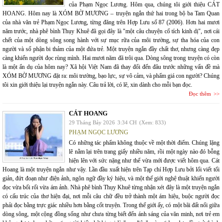
của Phạm Ngọc Lương. Hôm qua, chúng tôi giới thiệu CÁT
HOANG. Hôm nay là XÓM BỜ MƯƠNG – truyện ngắn thứ hai trong bộ ba Tam Quan
của nhà văn trẻ Phạm Ngọc Lương, từng đăng trên Hợp Lưu số 87 (2006). Hơn hai mươi
năm trước, nhà phê bình Thụy Khuê đã gọi đây là "một câu chuyện cổ tích kinh dị", nơi cái
chết của một dòng sông song hành với sự mục rữa của môi trường, sự tha hóa của con
người và số phận bi thảm của một đứa trẻ. Một truyện ngắn đầy chất thơ, nhưng càng đẹp
càng khiến người đọc rùng mình. Hai mươi năm đã trôi qua. Dòng sông trong truyện có còn
là một ẩn dụ của hôm nay? Xã hội Việt Nam đã thay đổi đến đâu trước những vấn đề mà
XÓM BỜ MƯƠNG đặt ra: môi trường, bạo lực, sự vô cảm, và phẩm giá con người? Chúng
tôi xin giới thiệu lại truyện ngắn này. Câu trả lời, có lẽ, xin dành cho mỗi bạn đọc.
Đọc thêm
CÁT HOANG
29 Tháng Bảy 2026
3:34 CH
(Xem: 833)
PHẠM NGỌC LƯƠNG
Có những tác phẩm không thuộc về một thời điểm. Chúng lặng
lẽ nằm lại trên trang giấy nhiều năm, rồi một ngày nào đó bỗng
hiện lên với sức nặng như thể vừa mới được viết hôm qua. Cát
Hoang là một truyện ngắn như vậy. Lần đầu xuất hiện trên Tạp chí Hợp Lưu bởi lối viết tối
giản, đứt đoạn như điện ảnh, ngôn ngữ đầy ký hiệu, và một thế giới nghệ thuật khiến người
đọc vừa bối rối vừa ám ảnh. Nhà phê bình Thụy Khuê từng nhận xét đây là một truyện ngắn
có cấu trúc của thơ hiện đại, nơi mỗi câu chữ đều trở thành một ám hiệu, buộc người đọc
phải đọc bằng trực giác nhiều hơn bằng cốt truyện. Trong thế giới ấy, có một bãi đất nổi giữa
dòng sông, một cộng đồng sống như chưa từng biết đến ánh sáng của văn minh, nơi trẻ em