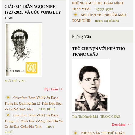
NHỮNG NGƯỜI MẸ TRẦM MÌNH
GIÁO SƯ TRẦN NGỌC NINH
TRÊN SÔNG
Nguyệt Quỳnh
1923 -2025 VÀ ƯỚC VỌNG DUY
KHI TÌNH YÊU NHUỐM MÀU
TÂN
TOAN TÍNH
Hoàng Thị Bích Hà
Phỏng Vấn
TRÒ CHUYỆN VỚI NHÀ THƠ
TRANG CHÂU
NGÔ THẾ VINH
Đọc thêm
Cristoforo Borri Và Ký Sự Đàng
Trong Iii. Quan Khám Lý Trần Đức Hòa
Và Cơ Sở Nước Mặn
THỤY KHUÊ
Cristoforo Borri Và Ký Sự Đàng
Trần Thị Nguyệt Mai
,
TRANG CHÂU
Trong - II. Minh Đức Vương Thái Phi Và
Đọc thêm
Cơ Sở Đạo Chúa Đầu Tiên
THỤY
KHUÊ
PHỎNG VẤN TRÍ TUỆ NHÂN