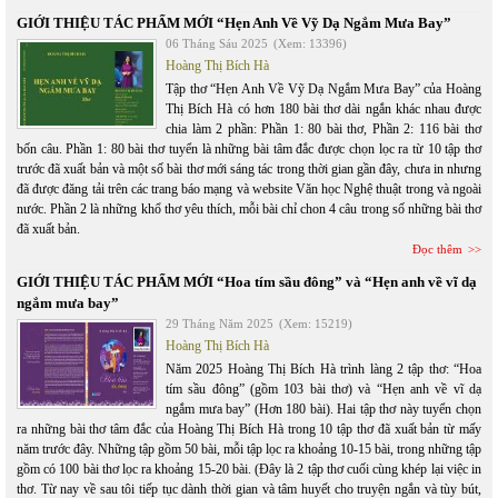
GIỚI THIỆU TÁC PHẨM MỚI “Hẹn Anh Về Vỹ Dạ Ngắm Mưa Bay”
06 Tháng Sáu 2025
(Xem: 13396)
Hoàng Thị Bích Hà
Tập thơ “Hẹn Anh Về Vỹ Dạ Ngắm Mưa Bay” của Hoàng
Thị Bích Hà có hơn 180 bài thơ dài ngắn khác nhau được
chia làm 2 phần: Phần 1: 80 bài thơ, Phần 2: 116 bài thơ
bốn câu. Phần 1: 80 bài thơ tuyển là những bài tâm đắc được chọn lọc ra từ 10 tập thơ
trước đã xuất bản và một số bài thơ mới sáng tác trong thời gian gần đây, chưa in nhưng
đã được đăng tải trên các trang báo mạng và website Văn học Nghệ thuật trong và ngoài
nước. Phần 2 là những khổ thơ yêu thích, mỗi bài chỉ chon 4 câu trong số những bài thơ
đã xuất bản.
Đọc thêm
GIỚI THIỆU TÁC PHẨM MỚI “Hoa tím sầu đông” và “Hẹn anh về vĩ dạ
ngắm mưa bay”
29 Tháng Năm 2025
(Xem: 15219)
Hoàng Thị Bích Hà
Năm 2025 Hoàng Thị Bích Hà trình làng 2 tập thơ: “Hoa
tím sầu đông” (gồm 103 bài thơ) và “Hẹn anh về vĩ dạ
ngắm mưa bay” (Hơn 180 bài). Hai tập thơ này tuyển chọn
ra những bài thơ tâm đắc của Hoàng Thị Bích Hà trong 10 tập thơ đã xuất bản từ mấy
năm trước đây. Những tập gồm 50 bài, mỗi tập lọc ra khoảng 10-15 bài, trong những tập
gồm có 100 bài thơ lọc ra khoảng 15-20 bài. (Đây là 2 tập thơ cuối cùng khép lại việc in
thơ. Từ nay về sau tôi tiếp tục dành thời gian và tâm huyết cho truyện ngắn và tùy bút,