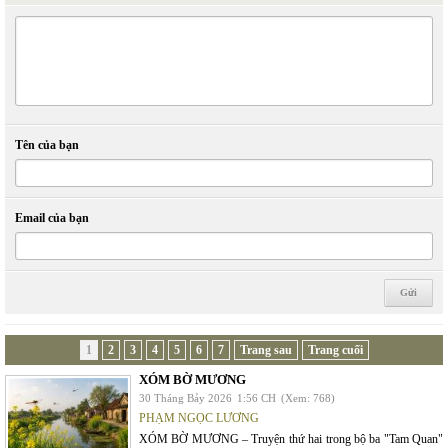
Tên của bạn
Email của bạn
1
2
3
4
5
6
7
Trang sau
Trang cuối
XÓM BỜ MƯƠNG
30 Tháng Bảy 2026
1:56 CH
(Xem: 768)
PHẠM NGỌC LƯƠNG
XÓM BỜ MƯƠNG – Truyện thứ hai trong bộ ba "Tam Quan"