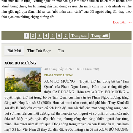
như mùa thu lá rụng. Nhưng nghe tin một bạn già vừa thảnh thơi an nhiên ra đi nhanh như
khuất bóng chiều, tôi lại mừng đến xúc động và ước chi mình cũng sẽ ra đi nhanh và nhẹ
như giấc ngủ qua đêm. Thì ra, cái “nỗi niềm canh cánh” của đời người cũng đổi thay theo
thời gian qua những chặng đường đời.
Đọc thêm
1
2
3
4
5
6
7
Trang sau
Trang cuối
Bài Mới
Thư Toà Soạn
Tin
XÓM BỜ MƯƠNG
30 Tháng Bảy 2026
1:56 CH
(Xem: 768)
PHẠM NGỌC LƯƠNG
XÓM BỜ MƯƠNG – Truyện thứ hai trong bộ ba "Tam
Quan" của Phạm Ngọc Lương. Hôm qua, chúng tôi giới
thiệu CÁT HOANG. Hôm nay là XÓM BỜ MƯƠNG –
truyện ngắn thứ hai trong bộ ba Tam Quan của nhà văn trẻ Phạm Ngọc Lương, từng
đăng trên Hợp Lưu số 87 (2006). Hơn hai mươi năm trước, nhà phê bình Thụy Khuê đã
gọi đây là "một câu chuyện cổ tích kinh dị", nơi cái chết của một dòng sông song hành
với sự mục rữa của môi trường, sự tha hóa của con người và số phận bi thảm của một
đứa trẻ. Một truyện ngắn đầy chất thơ, nhưng càng đẹp càng khiến người đọc rùng
mình. Hai mươi năm đã trôi qua. Dòng sông trong truyện có còn là một ẩn dụ của hôm
nay? Xã hội Việt Nam đã thay đổi đến đâu trước những vấn đề mà XÓM BỜ MƯƠNG