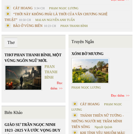
CÁT HOANG
3:34 CH
PHẠM NGỌC LƯƠNG
“THỜI NÀY KHÔNG PHẢI LÀ THỜI CỦA VĂN CHƯƠNG NGHỆ
THUẬT”
10:50 CH
MAI AN NGUYỄN ANH TUẤN
BÃO Ở VÙNG BIÊN
10:23 CH
PHAN THANH BÌNH
Truyện Ngắn
Thơ
XÓM BỜ MƯƠNG
THƠ PHAN THANH BÌNH, MỘT
VÙNG NGÔN NGỮ MỚI.
PHAN
THANH
BÌNH
Đọc
PHẠM NGỌC LƯƠNG
thêm
Đọc thêm
CÁT HOANG
PHẠM NGỌC
LƯƠNG
Biên Khảo
THÁNH THIÊN NỮ TƯỚNG -
NHỮNG NGƯỜI MẸ TRẦM MÌNH
GIÁO SƯ TRẦN NGỌC NINH
TRÊN SÔNG
Nguyệt Quỳnh
1923 -2025 VÀ ƯỚC VỌNG DUY
KHI TÌNH YÊU NHUỐM MÀU