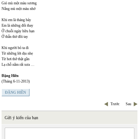
Gió mù một màu sương
Nắng mù một màu nhớ
Khi em là tháng bảy
Em là những đổi thay
Ở chuỗi ngày hữu hạn
Ở thẫn thờ đôi tay
Khi người bỏ ta đi
Từ những lời dịu nhẹ
Từ hơi thở thật gần
Lạ chỗ nằm rất xưa …
Đặng Hiền
(Tháng 6-11-2013)
ĐẶNG HIỀN
Trước
Sau
Gửi ý kiến của bạn