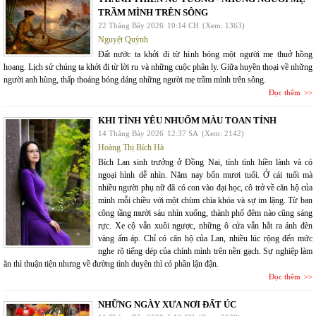
TRẦM MÌNH TRÊN SÔNG
22 Tháng Bảy 2026
10:14 CH
(Xem: 1363)
Nguyệt Quỳnh
Đất nước ta khởi đi từ hình bóng một người mẹ thuở hồng
hoang. Lịch sử chúng ta khởi đi từ lời ru và những cuộc phân ly. Giữa huyền thoại về những
người anh hùng, thấp thoáng bóng dáng những người mẹ trầm mình trên sông.
Đọc thêm
KHI TÌNH YÊU NHUỐM MÀU TOAN TÍNH
14 Tháng Bảy 2026
12:37 SA
(Xem: 2142)
Hoàng Thị Bích Hà
Bích Lan sinh trưởng ở Đồng Nai, tính tình hiền lành và có
ngoại hình dễ nhìn. Năm nay bốn mươi tuổi. Ở cái tuổi mà
nhiều người phụ nữ đã có con vào đại học, cô trở về căn hộ của
mình mỗi chiều với một chùm chìa khóa và sự im lặng. Từ ban
công tầng mười sáu nhìn xuống, thành phố đêm nào cũng sáng
rực. Xe cộ vẫn xuôi ngược, những ô cửa vẫn hắt ra ánh đèn
vàng ấm áp. Chỉ có căn hộ của Lan, nhiều lúc rộng đến mức
nghe rõ tiếng dép của chính mình trên nền gạch. Sự nghiệp làm
ăn thì thuận tiện nhưng về đường tình duyên thì có phần lận đận.
Đọc thêm
NHỮNG NGÀY XƯA NƠI ĐẤT ÚC