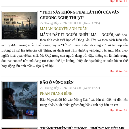
Đọc thêm
“THỜI NÀY KHÔNG PHẢI LÀ THỜI CỦA VĂN
CHƯƠNG NGHỆ THUẬT”
22 Tháng Bảy 2026
10:50 CH
(Xem: 1395)
MAI AN NGUYỄN ANH TUẤN
MẢNH ĐẤT ÍT NGƯỜI NHIỀU MA… NGƯỜI, viết hoa,
theo tính chất triết học cả Đông lẫn Tây, và theo cách hiểu của
tâm lý đời thường nhiều biến động này là “Tử tế”, đang ít dần đi cùng với sự teo tóp của
Lương tri, sự lẩn trốn của cái Thiện, sự đánh mất Tình thương và Lòng trắc ẩn… Ma, theo
nghĩa khái quát về bản chất Ma Quỷ trong con người đang trỗi dậy, không chỉ là hình tượng
dọa nạt con trẻ nữa mà đang trở thành thế lực khủng khiếp đe dọa thống trị toàn bộ cơ chế
hoạt động lẫn tinh thần – đạo lý xã hội…
Đọc thêm
BÃO Ở VÙNG BIÊN
22 Tháng Bảy 2026
10:23 CH
(Xem: 1627)
PHAN THANH BÌNH
Bão Maysak đổ bộ vào Móng Cái / các bản tin điện tử dồn lên
trang nhất / suốt nhiều giờ chống bão / anh đợi bản tin em
Đọc thêm
THÁNH THIÊN NỮ TƯỚNG - NHỮNG NGƯỜI MẸ