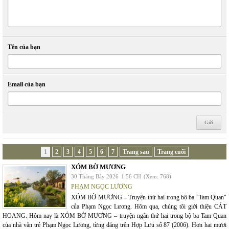
Tên của bạn
Email của bạn
1
2
3
4
5
6
7
Trang sau
Trang cuối
XÓM BỜ MƯƠNG
30 Tháng Bảy 2026
1:56 CH
(Xem: 768)
PHẠM NGỌC LƯƠNG
XÓM BỜ MƯƠNG – Truyện thứ hai trong bộ ba "Tam Quan"
của Phạm Ngọc Lương. Hôm qua, chúng tôi giới thiệu CÁT
HOANG. Hôm nay là XÓM BỜ MƯƠNG – truyện ngắn thứ hai trong bộ ba Tam Quan
của nhà văn trẻ Phạm Ngọc Lương, từng đăng trên Hợp Lưu số 87 (2006). Hơn hai mươi