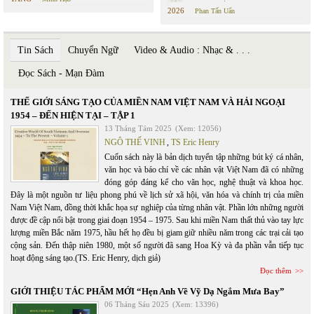
2026
Phan Tấn Uẩn
Tin Sách
Chuyển Ngữ
Video & Audio : Nhạc & . . .
Đọc Sách - Mạn Đàm
THẾ GIỚI SÁNG TẠO CỦA MIỀN NAM VIỆT NAM VÀ HẢI NGOẠI
1954 – ĐẾN HIỆN TẠI – TẬP 1
13 Tháng Tám 2025
(Xem: 12056)
NGÔ THẾ VINH
,
TS Eric Henry
Cuốn sách này là bản dịch tuyển tập những bút ký cá nhân,
văn học và báo chí về các nhân vật Việt Nam đã có những
đóng góp đáng kể cho văn học, nghệ thuật và khoa học.
Đây là một nguồn tư liệu phong phú về lịch sử xã hội, văn hóa và chính trị của miền
Nam Việt Nam, đồng thời khắc họa sự nghiệp của từng nhân vật. Phần lớn những người
được đề cập nổi bật trong giai đoạn 1954 – 1975. Sau khi miền Nam thất thủ vào tay lực
lượng miền Bắc năm 1975, hầu hết họ đều bị giam giữ nhiều năm trong các trại cải tạo
cộng sản. Đến thập niên 1980, một số người đã sang Hoa Kỳ và đa phần vẫn tiếp tục
hoạt động sáng tạo.(TS. Eric Henry, dịch giả)
Đọc thêm
GIỚI THIỆU TÁC PHẨM MỚI “Hẹn Anh Về Vỹ Dạ Ngắm Mưa Bay”
06 Tháng Sáu 2025
(Xem: 13396)