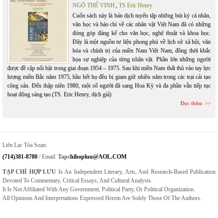
NGÔ THẾ VINH
,
TS Eric Henry
Cuốn sách này là bản dịch tuyển tập những bút ký cá nhân,
văn học và báo chí về các nhân vật Việt Nam đã có những
đóng góp đáng kể cho văn học, nghệ thuật và khoa học.
Đây là một nguồn tư liệu phong phú về lịch sử xã hội, văn
hóa và chính trị của miền Nam Việt Nam, đồng thời khắc
họa sự nghiệp của từng nhân vật. Phần lớn những người
được đề cập nổi bật trong giai đoạn 1954 – 1975. Sau khi miền Nam thất thủ vào tay lực
lượng miền Bắc năm 1975, hầu hết họ đều bị giam giữ nhiều năm trong các trại cải tạo
cộng sản. Đến thập niên 1980, một số người đã sang Hoa Kỳ và đa phần vẫn tiếp tục
hoạt động sáng tạo.(TS. Eric Henry, dịch giả)
Đọc thêm
Liên Lạc Tòa Soạn:
(714)381-8780
/ Email:
Tapc
Hihopluu@AOL.COM
TẠP CHÍ HỢP LƯU
Is An Independent Literary, Arts, And Research-Based Publication
Devoted To Commentary, Critical Essays, And Cultural Analysis.
It Is Not Affiliated With Any Government, Political Party, Or Political Organization.
All Opinions And Interpretations Expressed Herein Are Solely Those Of The Authors.