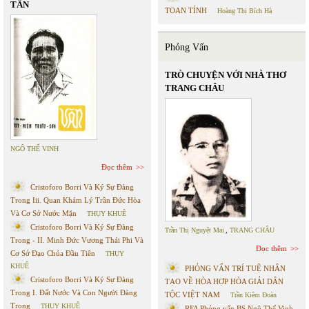
TÂN
TOAN TÍNH
Hoàng Thị Bích Hà
Phỏng Vấn
TRÒ CHUYỆN VỚI NHÀ THƠ
TRANG CHÂU
NGÔ THẾ VINH
Đọc thêm
Cristoforo Borri Và Ký Sự Đàng
Trong Iii. Quan Khám Lý Trần Đức Hòa
Và Cơ Sở Nước Mặn
THỤY KHUÊ
Cristoforo Borri Và Ký Sự Đàng
Trần Thị Nguyệt Mai
,
TRANG CHÂU
Trong - II. Minh Đức Vương Thái Phi Và
Đọc thêm
Cơ Sở Đạo Chúa Đầu Tiên
THỤY
KHUÊ
PHỎNG VẤN TRÍ TUỆ NHÂN
Cristoforo Borri Và Ký Sự Đàng
TẠO VỀ HÒA HỢP HÒA GIẢI DÂN
Trong I. Đất Nước Và Con Người Đàng
TỘC VIỆT NAM
Trần Kiêm Đoàn
Trong
THỤY KHUÊ
RFA Phỏng vấn BS Ngô Thế Vinh