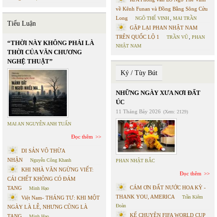
về Kênh Funan và Đồng Bằng Sông Cửu
Long
NGÔ THẾ VINH
,
MAI TRẦN
Tiểu Luận
GẶP LẠI PHAN NHẬT NAM
TRÊN QUỐC LỘ 1
TRẦN VŨ
,
PHAN
“THỜI NÀY KHÔNG PHẢI LÀ
NHẬT NAM
THỜI CỦA VĂN CHƯƠNG
NGHỆ THUẬT”
Ký / Tùy Bút
NHỮNG NGÀY XƯA NƠI ĐẤT
ÚC
11 Tháng Bảy 2026
(Xem: 2129)
MAI AN NGUYỄN ANH TUẤN
Đọc thêm
DI SẢN VÔ THỪA
NHẬN
Nguyễn Công Khanh
PHAN NHẬT BẮC
KHI NHÀ VĂN NGỪNG VIẾT:
Đọc thêm
CÁI CHẾT KHÔNG CÓ ĐÁM
CÁM ƠN ĐẤT NƯỚC HOA KỲ -
TANG
Minh Hạo
THANK YOU, AMERICA
Trần Kiêm
Việt Nam- THÁNG TƯ: KHI MỘT
Đoàn
NGÀY LÀ LỄ, NHƯNG CŨNG LÀ
KỂ CHUYỆN FIFA WORLD CUP
TANG
Minh Hạo