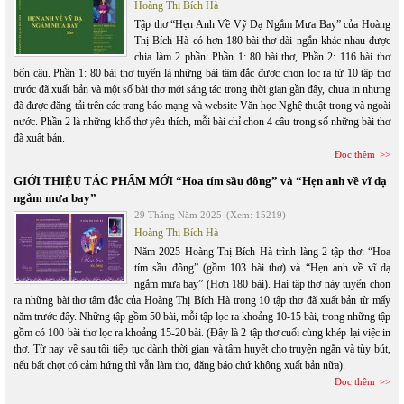
Hoàng Thị Bích Hà
Tập thơ “Hẹn Anh Về Vỹ Dạ Ngắm Mưa Bay” của Hoàng
Thị Bích Hà có hơn 180 bài thơ dài ngắn khác nhau được
chia làm 2 phần: Phần 1: 80 bài thơ, Phần 2: 116 bài thơ
bốn câu. Phần 1: 80 bài thơ tuyển là những bài tâm đắc được chọn lọc ra từ 10 tập thơ
trước đã xuất bản và một số bài thơ mới sáng tác trong thời gian gần đây, chưa in nhưng
đã được đăng tải trên các trang báo mạng và website Văn học Nghệ thuật trong và ngoài
nước. Phần 2 là những khổ thơ yêu thích, mỗi bài chỉ chon 4 câu trong số những bài thơ
đã xuất bản.
Đọc thêm
GIỚI THIỆU TÁC PHẨM MỚI “Hoa tím sầu đông” và “Hẹn anh về vĩ dạ
ngắm mưa bay”
29 Tháng Năm 2025
(Xem: 15219)
Hoàng Thị Bích Hà
Năm 2025 Hoàng Thị Bích Hà trình làng 2 tập thơ: “Hoa
tím sầu đông” (gồm 103 bài thơ) và “Hẹn anh về vĩ dạ
ngắm mưa bay” (Hơn 180 bài). Hai tập thơ này tuyển chọn
ra những bài thơ tâm đắc của Hoàng Thị Bích Hà trong 10 tập thơ đã xuất bản từ mấy
năm trước đây. Những tập gồm 50 bài, mỗi tập lọc ra khoảng 10-15 bài, trong những tập
gồm có 100 bài thơ lọc ra khoảng 15-20 bài. (Đây là 2 tập thơ cuối cùng khép lại việc in
thơ. Từ nay về sau tôi tiếp tục dành thời gian và tâm huyết cho truyện ngắn và tùy bút,
nếu bất chợt có cảm hứng thì vẫn làm thơ, đăng báo chứ không xuất bản nữa).
Đọc thêm