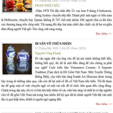
11 Tháng Bảy 2026
5:19 CH
(Xem: 2129)
PHAN NHẬT BẮC
-Năm 1978 Tôi đặt chân đến Úc sau hơn 9 tháng ở Indonesia,
dừng Sydney chuyển tiếp đến Thành phố một ngày có bốn mùa
là Melbourne, chuyến bay Qantas khổng lồ 747 chở một nhóm 100 người chia ra lên khu
vực thượng hạng trên chóp mũi. Tôi mang đôi dép hai màu chiếc đực chiếc cái đi bơ vơ giữa
đám đông người Việt gốc Tàu cùng vali sang trọng.
Đọc thêm
DI SẢN VÔ THỪA NHẬN
11 Tháng Bảy 2026
2:04 CH
(Xem: 2015)
Nguyễn Công Khanh
Di sản ngàn đời của ông cha để lại mà mình không biết đến,
không biết quý, thì đó là một điều đáng để cho chúng ta phải
suy nghĩ! Cuộc triển lãm Vietnamese Ceramic: A Separate
Tradition (Tạm dịch là Đồ Gốm Việt Nam: Một Truyền Thống
Riêng Biệt), của viện bảo tàng Seattle Art Museum được trưng
bày trong từ những năm qua, vẫn còn để lại một số đồ cổ Việt Nam tiêu biểu. Tôi đã tham
dự để giúp một số việc chuyển ngữ và một vài vấn đề tổ chức liên quan đến cộng đồng.
Chính trong dịp này, tôi có cơ hội tìm hiểu thêm về các viện bảo tàng và nhất là có dịp nghiên
cứu về đồ gốm Việt Nam mà trong bao nhiêu thế kỷ qua đã bị chính người Việt đặt vào một
địa vị quá thấp kém, khiến ít người ngó ngàng đến.
Đọc thêm