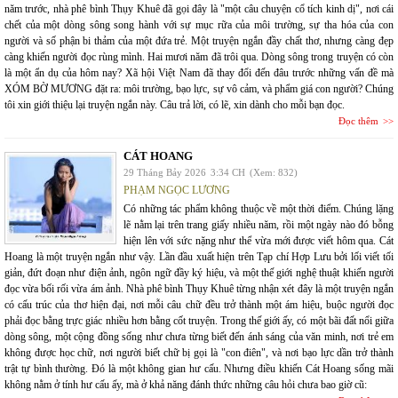
năm trước, nhà phê bình Thụy Khuê đã gọi đây là "một câu chuyện cổ tích kinh dị", nơi cái
chết của một dòng sông song hành với sự mục rữa của môi trường, sự tha hóa của con
người và số phận bi thảm của một đứa trẻ. Một truyện ngắn đầy chất thơ, nhưng càng đẹp
càng khiến người đọc rùng mình. Hai mươi năm đã trôi qua. Dòng sông trong truyện có còn
là một ẩn dụ của hôm nay? Xã hội Việt Nam đã thay đổi đến đâu trước những vấn đề mà
XÓM BỜ MƯƠNG đặt ra: môi trường, bạo lực, sự vô cảm, và phẩm giá con người? Chúng
tôi xin giới thiệu lại truyện ngắn này. Câu trả lời, có lẽ, xin dành cho mỗi bạn đọc.
Đọc thêm
CÁT HOANG
29 Tháng Bảy 2026
3:34 CH
(Xem: 832)
PHẠM NGỌC LƯƠNG
Có những tác phẩm không thuộc về một thời điểm. Chúng lặng
lẽ nằm lại trên trang giấy nhiều năm, rồi một ngày nào đó bỗng
hiện lên với sức nặng như thể vừa mới được viết hôm qua. Cát
Hoang là một truyện ngắn như vậy. Lần đầu xuất hiện trên Tạp chí Hợp Lưu bởi lối viết tối
giản, đứt đoạn như điện ảnh, ngôn ngữ đầy ký hiệu, và một thế giới nghệ thuật khiến người
đọc vừa bối rối vừa ám ảnh. Nhà phê bình Thụy Khuê từng nhận xét đây là một truyện ngắn
có cấu trúc của thơ hiện đại, nơi mỗi câu chữ đều trở thành một ám hiệu, buộc người đọc
phải đọc bằng trực giác nhiều hơn bằng cốt truyện. Trong thế giới ấy, có một bãi đất nổi giữa
dòng sông, một cộng đồng sống như chưa từng biết đến ánh sáng của văn minh, nơi trẻ em
không được học chữ, nơi người biết chữ bị gọi là "con điên", và nơi bạo lực dần trở thành
trật tự bình thường. Đó là một không gian hư cấu. Nhưng điều khiến Cát Hoang sống mãi
không nằm ở tính hư cấu ấy, mà ở khả năng đánh thức những câu hỏi chưa bao giờ cũ: