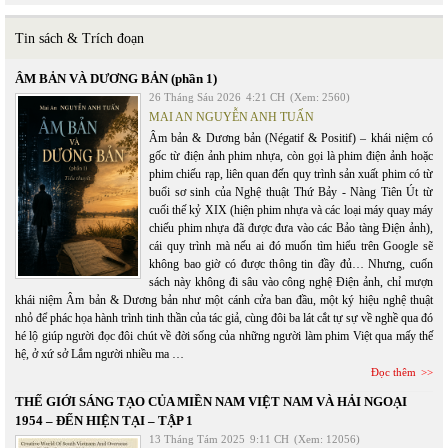
Tin sách & Trích đoạn
ÂM BẢN VÀ DƯƠNG BẢN (phần 1)
26 Tháng Sáu 2026
4:21 CH
(Xem: 2560)
MAI AN NGUYỄN ANH TUẤN
Âm bản & Dương bản (Négatif & Positif) – khái niệm có
gốc từ điện ảnh phim nhựa, còn gọi là phim điện ảnh hoặc
phim chiếu rạp, liên quan đến quy trình sản xuất phim có từ
buổi sơ sinh của Nghệ thuật Thứ Bảy - Nàng Tiên Út từ
cuối thế kỷ XIX (hiện phim nhựa và các loại máy quay máy
chiếu phim nhựa đã được đưa vào các Bảo tàng Điện ảnh),
cái quy trình mà nếu ai đó muốn tìm hiểu trên Google sẽ
không bao giờ có được thông tin đầy đủ… Nhưng, cuốn
sách này không đi sâu vào công nghệ Điện ảnh, chỉ mượn
khái niệm Âm bản & Dương bản như một cánh cửa ban đầu, một ký hiệu nghệ thuật
nhỏ để phác họa hành trình tinh thần của tác giả, cùng đôi ba lát cắt tự sự về nghề qua đó
hé lộ giúp người đọc đôi chút về đời sống của những người làm phim Việt qua mấy thế
hệ, ở xứ sở Lắm người nhiều ma …
Đọc thêm
THẾ GIỚI SÁNG TẠO CỦA MIỀN NAM VIỆT NAM VÀ HẢI NGOẠI
1954 – ĐẾN HIỆN TẠI – TẬP 1
13 Tháng Tám 2025
9:11 CH
(Xem: 12056)