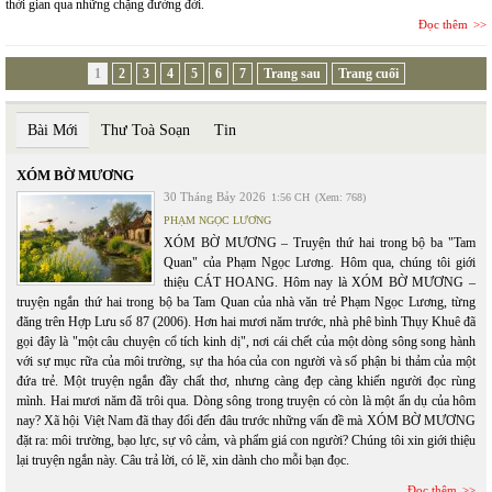
thời gian qua những chặng đường đời.
Đọc thêm
1
2
3
4
5
6
7
Trang sau
Trang cuối
Bài Mới
Thư Toà Soạn
Tin
XÓM BỜ MƯƠNG
30 Tháng Bảy 2026
1:56 CH
(Xem: 768)
PHẠM NGỌC LƯƠNG
XÓM BỜ MƯƠNG – Truyện thứ hai trong bộ ba "Tam
Quan" của Phạm Ngọc Lương. Hôm qua, chúng tôi giới
thiệu CÁT HOANG. Hôm nay là XÓM BỜ MƯƠNG –
truyện ngắn thứ hai trong bộ ba Tam Quan của nhà văn trẻ Phạm Ngọc Lương, từng
đăng trên Hợp Lưu số 87 (2006). Hơn hai mươi năm trước, nhà phê bình Thụy Khuê đã
gọi đây là "một câu chuyện cổ tích kinh dị", nơi cái chết của một dòng sông song hành
với sự mục rữa của môi trường, sự tha hóa của con người và số phận bi thảm của một
đứa trẻ. Một truyện ngắn đầy chất thơ, nhưng càng đẹp càng khiến người đọc rùng
mình. Hai mươi năm đã trôi qua. Dòng sông trong truyện có còn là một ẩn dụ của hôm
nay? Xã hội Việt Nam đã thay đổi đến đâu trước những vấn đề mà XÓM BỜ MƯƠNG
đặt ra: môi trường, bạo lực, sự vô cảm, và phẩm giá con người? Chúng tôi xin giới thiệu
lại truyện ngắn này. Câu trả lời, có lẽ, xin dành cho mỗi bạn đọc.
Đọc thêm