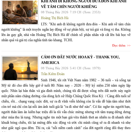
KHI ANH ĐI KHÔNG NGƯỜI ĐƯA ĐÓN KHI ANH
VỀ TÁM CHÍN NGƯỜI KHIÊNG
08 Tháng Bảy 2026
7:19 CH
(Xem: 2353)
Hoàng Thị Bích Hà
LTS: "Khi anh đi không người đưa đón – Khi anh về tám chín
người khiêng" là một truyện ngắn lay động về sự phản bội, sự trả giá và lòng vị tha. Không
lên án gay gắt, nhà văn Hoàng Thị Bích Hà để chính số phận nhân vật cất lên bài học về
nhân quả và giá trị của nghĩa tình tào khang. TCHL
Đọc thêm
CÁM ƠN ĐẤT NƯỚC HOA KỲ - THANK YOU,
AMERICA
08 Tháng Bảy 2026
5:41 CH
(Xem: 1979)
Trần Kiêm Đoàn
Sinh 1946, tôi rời Việt Nam năm 1982 – 36 tuổi – và sống tại
Mỹ từ đó cho đến bây giờ ở tuổi 80. Năm nay – 2026 – Mỹ kỷ niệm 250 năm ngày lập
quốc. Nhìn lại bản thân và gia đình mình, chúng tôi đã được sống trên đất nước này ngót
một phần năm chặng đường của dòng lịch sử Hiệp Chủng Quốc Hoa Kỳ. / Càng đến tuổi xế
chiều, rồi... chạng vạng cuộc đời, sự ra đi vĩnh viễn không còn là vấn đề bận tâm như thời
còn trẻ mà chỉ còn lại nỗi ám ảnh tuổi già là “ra đi như thế nào”. Có lúc nghe tin người bạn,
người thân làm ăn kiếm bạc triệu đô la tôi vẫn chúc mừng nhưng với tâm trạng dửng dưng
như mùa thu lá rụng. Nhưng nghe tin một bạn già vừa thảnh thơi an nhiên ra đi nhanh như
khuất bóng chiều, tôi lại mừng đến xúc động và ước chi mình cũng sẽ ra đi nhanh và nhẹ
như giấc ngủ qua đêm. Thì ra, cái “nỗi niềm canh cánh” của đời người cũng đổi thay theo