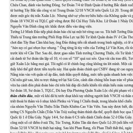
Chứa Chan, đánh vào hướng Đông. Sư Đoàn 7/4 từ Định Quán ở hướng Bắc đánh xuố
từ hướng Tây Bắc tấn công vị trí Trung Đoàn 52/18 VNCH trên Quốc Lộ 20. Trong đ
được một góc thị trấn Xuân Lộc. Nhưng nhờ sự yểm trợ hữu hiệu của Không quân và p
Đoàn 18 VNCH và TQLC giữ vững được Bộ Chỉ Huy Tiểu Khu. Lữ Đoàn 1 Nhảy Dù
Nguyễn Văn Đỉnh cũng tức khắc được điều vào tăng viện.
Tướng Lê Minh Đảo tiếp phái đoàn báo chí tại một bờ rừng cao su. Tôi biết Tướng Đảo
Thiếu tá Trung tâm trưởng Phối Hợp Hỏa Lực tại Bộ Tư lệnh Quân đoàn IV ở Cần Thơ. 
chơi đàn Tây Ban Cầm khá hay, ông Đảo thăng tiến rất nhanh trong binh nghiệp, có lẽ 
“bàn tay có gai nhọn bọc nhung.”
Ông từng là tùy viên của Tướng Lê Văn Kim, rồi tỉ
trước khi về Cần Thơ. Sau đó, được giao nắm Tỉnh trưởng Chương Thiện, rồi Tư lệ
cải danh từ Sư đoàn tân lập số 10, vì con số “10” quá xui xẻo. Qua vài câu trao đổi, T
giữ Xuân Lộc bằng mọi giá. Tôi nghĩ có lẽ chính ông cũng không tin lời mình. Một cái
thấy khó thể giữ được tiền tuyến này. Hai quân đoàn chính qui CSBV đang từ cao ng
Nẵng tràn vào với quân số áp đảo, tinh thần quyết thắng, mức tiến quân nhanh hơn việc
Chỉ nửa giờ sau, khi ra trực thăng trở lại Sài Gòn, cảnh dân chúng hỗn loạn tràn về phí
vừa hạ cánh đón phái đoàn báo chí trên bãi đáp dã chiến khiến tôi nhận hiểu máu xươn
Sư đoàn 18, Sư đoàn 5, TQLC, Dù hay Địa Phương Quân Xuân Lộc chỉ phí phạm vô í
thần chiến đấu
,
một vũ khí đã bị tước đoạt khỏi tay những người lính VNCH và thân 
triệt thoái bi thảm và ô nhục khỏi Pleiku và Vùng I Chiến thuật, trong khuôn khổ chiến
của nhóm Nguyễn Văn Thiệu-Trần Thiện Khiêm-Cao Văn Viên. Sau này được biết, đí
tướng CS Nguyễn Chấn (Trần Văn Trà) xuống thám thính địa thế, quyết định bọc qua 
Quốc lộ 1 ở Dầu Giây. Ngày 14/4, Sư đoàn 6 CS tiến đánh Chiến đoàn 52 ở Dầu Giây
công một số cứ điểm ở núi Thị, Túc Trưng, Kiệm Tân dài theo Quốc Lộ 20 (nối liền vớ
Đoàn 52/18 VNCH bị thiệt hại nặng. Sau khi Phan Rang, rồi Phan Thiết thất thủ, ngà