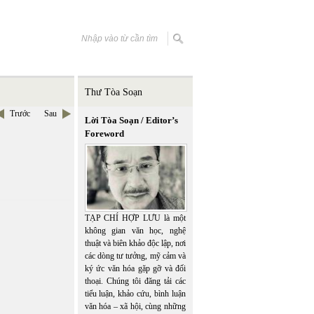
Thư Tòa Soạn
Trước
Sau
Lời Tòa Soạn / Editor’s
Foreword
TẠP CHÍ HỢP LƯU là một
không gian văn học, nghệ
thuật và biên khảo độc lập, nơi
các dòng tư tưởng, mỹ cảm và
ký ức văn hóa gặp gỡ và đối
thoại. Chúng tôi đăng tải các
tiểu luận, khảo cứu, bình luận
văn hóa – xã hội, cùng những