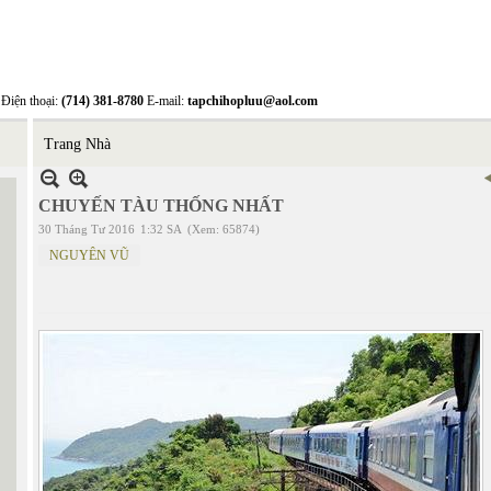
Điện thoại:
(714) 381-8780
E-mail:
tapchihopluu@aol.com
Trang Nhà
CHUYẾN TÀU THỐNG NHẤT
30 Tháng Tư 2016
1:32 SA
(Xem: 65874)
NGUYÊN VŨ