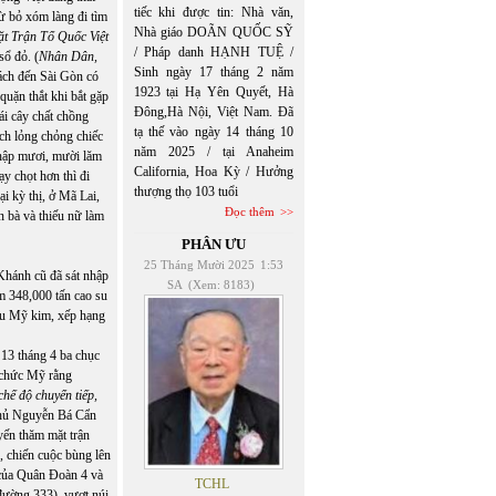
tiếc khi được tin: Nhà văn,
ừ bỏ xóm làng đi tìm
Nhà giáo DOÃN QUỐC SỸ
t Trận Tổ Quốc Việt
/ Pháp danh HẠNH TUỆ /
sổ đỏ. (
Nhân Dân,
Sinh ngày 17 tháng 2 năm
ách đến Sài Gòn có
1923 tại Hạ Yên Quyết, Hà
quặn thắt khi bắt gặp
Đông,Hà Nội, Việt Nam. Đã
ái cây chất chồng
tạ thế vào ngày 14 tháng 10
ách lỏng chỏng chiếc
năm 2025 / tại Anaheim
 nhập mươi, mười lăm
California, Hoa Kỳ / Hưởng
y chọt hơn thì đi
thượng thọ 103 tuổi
ại kỳ thị, ở Mã Lai,
Đọc thêm
bà và thiếu nữ làm
PHÂN ƯU
25 Tháng Mười 2025
1:53
hánh cũ đã sát nhập
SA
(Xem: 8183)
m 348,000 tấn cao su
iệu Mỹ kim, xếp hạng
13 tháng 4 ba chục
 chức Mỹ rằng
ế độ chuyển tiếp,
phủ Nguyễn Bá Cẩn
ến thăm mặt trận
,
chiến cuộc bùng lên
của Quân Đoàn 4 và
TCHL
ường 333), vượt núi