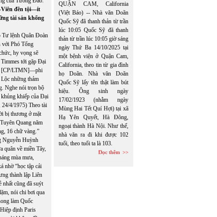
hông của Tướng Đảo.
QUẬN CAM, California
-Viên đền tội—ít
(Việt Báo) -- Nhà văn Doãn
hững tài sản khổng
Quốc Sỹ đã thanh thản từ trần
lúc 10:05 Quốc Sỹ đã thanh
ộ Tư lệnh Quân Đoàn
thản từ trần lúc 10:05 giờ sáng
n với Phó Tổng
ngày Thứ Ba 14/10/2025 tại
chức, hy vọng sẽ
một bệnh viện ở Quận Cam,
 Timmes tới gặp Đại
California, theo tin từ gia đình
Nam [CP/LTMN]—phi
họ Doãn. Nhà văn Doãn
ân Lộc những thảm
Quốc Sỹ lấy tên thật làm bút
g. Nghe nói trọn bộ
hiệu. Ông sinh ngày
m khủng khiếp của Đại
17/02/1923 (nhằm ngày
,
24/4/1975) Theo tài
Mùng Hai Tết Quí Hợi) tại xã
i bị thương ở mặt
Hạ Yên Quyết, Hà Đông,
n, Tuyên Quang năm
ngoại thành Hà Nội. Như thế,
ng, 16 chữ vàng.”
nhà văn ra đi khi được 102
ờng Nguyễn Huỳnh
tuổi, theo tuổi ta là 103.
 quân về miền Tây,
Đọc thêm
tháng mùa mưa,
á nhờ “học tập cải
ưng thành lập Liên
ẻ nhất cũng đã suýt
dặm, nói chi bơi qua
phong làm Quốc
 Hiệp định Paris