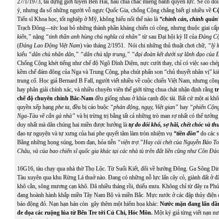
27/1/1973, tái dựng giới tuyến Bến Hải, hầu chia chác miếng bánh quyền lực. Sẽ có đ
ý, nhưng đa số những người vỗ ngực Quốc Gia, chống Cộng chẳng biết gì nhiều về
Cộ
Tiến sĩ Khoa học, tốt nghiệp ở Mỹ, không hiểu nổi thế nào là
“chỉnh cán, chỉnh quân
Trạch Đông—tức loại bỏ những thành phần kháng chiến có công, nhưng thuộc giai cấ
kiến,”
nặng
“tinh thần anh hùng chủ nghĩa cá nhân”
từ sau Đại hội kỳ II của
Đảng Cộ
(
Đảng Lao Động Việt Nam
) vào tháng 2/1951.
Nói chi những thủ thuật chơi chữ,
“lý 
kiểu
“dân chủ nhân dân,” “dân chủ tập trung,” “đại đoàn kết dưới sự lãnh đạo củ
Chống Cộng khét tiếng như chế độ Ngô Đình Diệm, nực cười thay, chỉ có việc sao chép
kềm chế đám đông của Nga và Trung Cộng, pha chút phấn son “chủ thuyết nhân vị” kiể
trung cổ. Học giả Bernard B Fall, người viết nhiều về cuộc chiến Việt Nam, nhưng công 
hay phân giải chính xác, và nhiều chuyên viên thế giới từng chua chát nhận định rằng
t
chế độ chuyên chính Bắc-Nam
đều giống nhau ở khía cạnh độc tài. Bất cứ một ai k
quyền xếp hạng
phe ta
, đều bị cáo buộc
“phản động, ngụy, Việt gian”
hay
“phiến Cộng
Nga-Tàu về cắn gà nhà”
và bị trừng trị bằng tất cả những trò man rợ nhất có thể tưởn
duy nhất mà dân chúng hai miền được hưởng là
tự do đói khổ, sợ hãi, chết chóc và th
đạo tự nguyện và tự xưng của hai phe quyết tâm làm tròn nhiệm vụ
“tiền đồn”
do các s
Bằng những họng súng, bom đạn, hỏa tiễn
“viện trợ.”Hay cái chét của Nguyễn Bảo T
Châu, và của bao chiến sĩ quốc gia khác tại các nhà tù trên đất liền cũng như Côn Đả
16G16, tàu chạy qua nhà thờ Thọ Lộc. Từ Suối Kiết, đổi về hướng Đông. Ga Sông Di
Tàu xuyên qua khu Rừng Lá thuở nào. Đang có những nỗ lực lấn cây cỏ, giành đất ở đ
khô cằn, sông mương cạn khô. Đã nhiều tháng rồi, thiếu mưa. Không chỉ từ đây ra Ph
đang hoành hành khắp miền Tây Nam Bộ và miền Bắc. Mực nước ở các đập thủy điện đ
báo động đỏ. Nạn hạn hán còn gây thêm một hiểm họa khác:
Nước mặn đang lấn dần
đe dọa các ruộng lúa từ Bến Tre tới Củ Chi, Hóc Môn.
Một ký giả từng viết nạn n