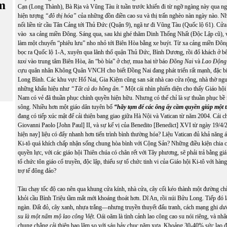
m
Cạn (Long Thành), Bà Rịa và Vũng Tàu ít tuần trước khiến đi từ ngỡ ngàng này qua n
hiện tượng
“đô thị hóa”
của những đồn điền cao su và thị trấn nghèo nàn ngày nào. N
nối liền từ cầu Tân Cảng tới Thủ Đức (Quận 9), ngã tư đi Vũng Tàu (Quốc lộ 61). Cửa 
vào xa cảng miền Đông. Sáng qua, sau khi ghé thăm Dinh Thống Nhất (Độc Lập cũ), 
làm một chuyến “phiêu lưu” nho nhỏ tới Biên Hòa bằng xe buýt. Từ xa cảng miền Đôn
bọc ra Quốc lộ 1-A, xuyên qua lãnh thổ quận Thủ Đức, Bình Dương, rồi đổ khách ở b
taxi
vào trung tâm Biên Hòa, ăn “bò bía” ở chợ, mua hai tờ báo
Đồng Nai
và
Lao Động
cựu quân nhân Không Quân VNCH cho biết Đồng Nai đang phát triển rất mạnh, đặc bi
Long Bình. Các khu vực Hố Nai, Gia Kiệm cũng san sát nhà cao cửa rộng, nhà thờ nguy
những khẩu hiệu như
“Tất cả do hồng ân.”
Một cái nhìn phiến diện cho thấy Giáo hội 
Nam có vẻ đã thuần phục chính quyền hiện hữu.
Nhưng có thể chỉ là sự thuần phục bề 
sông. Nhiều hơn một giáo dân tuyên bố
“hãy tạm để các ông ấy cầm quyền giúp một t
đang có tiếp xúc mật để cải thiện bang giao giữa Hà Nội và Vatican từ năm 2004. Cái 
Giovanni Paolo [John Paul] II, và sự kế vị của Benedito [Benedict] XVI từ ngày 19/4/2
hiện nay] liệu có đẩy nhanh hơn tiến trình bình thường hóa? Liệu Vatican đủ khả năng 
Ki-tô quá khích chấp nhận sống chung hòa bình với Cộng Sản? Những điều kiện chia 
quyền lực, với các giáo hội Thiên chúa có chân rết với Tây phương, sẽ phải trả bằng gi
tổ chức tôn giáo cổ truyền, độc lập, thiếu sự tổ chức tinh vi của Giáo hội Ki-tô với hàng
trợ tế đông đảo?
Tàu chạy tốc độ cao nên qua khung cửa kính, nhà cửa, cây cối kéo thành một đường ch
khỏi cầu Bình Triệu tầm mắt mới khoáng thoát hơn. Dĩ An, rồi núi Bửu Long. Tiếp đó l
ngàn. Đất đỏ, cây xanh, nhựa trắng—nhưng truyền thuyết đấu tranh, cách mạng ghi
dư
su là một nấm mộ lao công Việt.
Oái oăm là tình cảnh lao công cao su nói riêng, và nhâ
chung chẳng cải thiện bao lăm so với sáu bảy chục năm xưa. Khoảng 30-40% sức lao đ