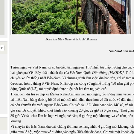
Đoàn tàu Bắc - Nam - ảnh
Asahi Shimbun
Như một nén hươ
T
rước ngày về Việt Nam, tôi có ba điều tâm nguyện. Thứ nhất, tới thắp hương cho các 
hai, ghé qua Yên Báy, thăm thánh địa của
Việt Nam Quốc Dân Đảng [VNQDĐ].
Thứ b
chuyến xe lửa thống nhất Bắc-Nam. Vì chương trình làm việc khá bận rộn, chỉ có tâm n
được sau hơn 5 tháng ở Việt Nam. Nhân dịp các công sở nghỉ lễ mừng “30 năm giải ph
động Quốc tế (1/5), tôi quyết định thực hiện nốt hai tâm nguyện cuối.
Thoạt tiên, dự trù sẽ đáp xe lửa tới Nghệ An, làm việc một ngày, rồi từ đây mua vé xe h
lại miền Nam bằng đường bộ để có một cái nhìn đích thực hơn về đất nước và dân tình
có bốn chuyến tàu xuôi ngược Bắc-Nam. Chuyến tàu SE, khởi hành vào 14G40, và tới
giờ sau. Ba chuyến khác, khởi hành vào khoảng 20 giờ, 22 giờ và 6 giờ sáng. Thời gian 
39 giờ. Vé tàu chia làm ba loại: vé ngồi, vé nằm, 6 giường một khoang, và vé nằm, bố
khoang.
Vì chuyến tàu Bắc-Nam khá dài, chúng tôi mua vé hạng nhất, 4 giường một khoang, ch
giữa mùa lễ hội, việc mua vé đi đúng vào ngày 30/4 thật dễ dàng. Chỉ với một khoản d