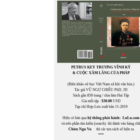
THÁI THANH
Thái Tú Hạp
THÁI UYÊN
Thái Vĩnh Khiêm (chuyển ngữ)
THẬN NHIÊN
THANH TRÚC
THANH TÙNG
THÀNH VĂN
THẢO HOÀN
Thế Dũng
THẾ GIANG
PETRUS KEY TRƯƠNG VĨNH KÝ
THẾ PHONG
& CUỘC XÂM LĂNG CỦA PHÁP
Thể Thao & Văn Hóa
Thể Thao Văn Hóa
(Biên khảo sử học Việt Nam xã hội văn hóa.)
THẾ UYÊN
Tác giả VŨ NGỰ CHIÊU PhD, JD
THIÊN DI
Sách gần 850 trang / chia làm Hai Tập
thơ
Gía mỗi tập :
$30.00
USD
THỌ MÂN
Tạp chí Hợp-Lưu xuất bản 11-2019
THU HƯƠNG
Thu Nguyễn
Hiện có bán qua
hệ thống phát hành:
LuLu.com
THUẬN AN
và trên phần tìm kiếm (search) thì đánh vào hàng ch
THƯỜNG QUÁN
Chieu Ngu Vu
thì các tựa sách sẽ hiện ra.
Thủy Hướng Dương
***
THỤY KHUÊ