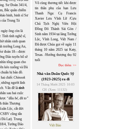
Vô cùng thương tiếc khi được
ng. Sư Đoàn 341/4,
tin thân phụ của bạn Lưu
êm, Bắc quân chiếm
Thanh Nga: Cụ Francis
háo binh, binh sĩ Sư
Xavier Lưu Vĩnh Lữ /Cựu
 của Trung Tá
Chủ Tịch Nghị Viên Hội
Đồng Đô Thành Sài Gòn /
 ngày ông còn là
Sinh năm 1934 tại làng Tưởng
Tính tình nghệ sĩ,
Lộc, Vĩnh Long, Việt Nam /
nhờ nhân sinh quan
Đã được Chúa gọi về ngày 11
nh trưởng Long An,
tháng 10 năm 2025 tại Katy,
nh Sư đoàn 18—được
Texas. /Hưởng thượng thọ 92
ướng Đảo tuyên bố sẽ
tuổi
 nhìn tổng quan cho
Đọc thêm
uyên kéo xuống và Đà
 chuẩn bị bản đồ.
Nhà văn Doãn Quốc Sỹ
a hai chiếc
Chinook
(1923-2025) ra đi
g những người lính
14 Tháng Mười 2025
10:03
ch. Vấn đề là
tinh
CH
(Xem: 11132)
nhân sau hai cuộc
 lược
“đầu bé, đít to”
ch thân Thượng
Xuân Lộc, cắt đứt
. CSBV cũng tấn
i Đà Lạt). Trung
y 18/4, Tướng Đảo
Việt Báo