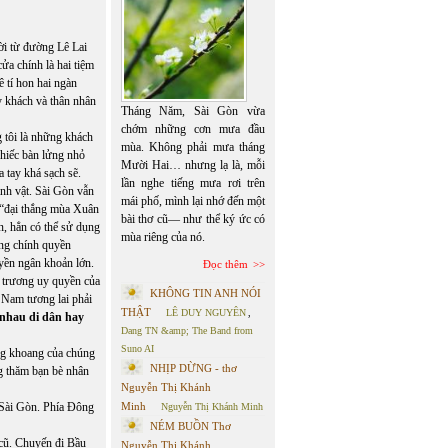
ời từ đường Lê Lai
cửa chính là hai tiệm
ê tí hon hai ngàn
y khách và thân nhân
Tháng Năm, Sài Gòn vừa
chớm những cơn mưa đầu
 tôi là những khách
mùa. Không phải mưa tháng
chiếc bàn lửng nhỏ
Mười Hai… nhưng lạ là, mỗi
a tay khá sạch sẽ.
lần nghe tiếng mưa rơi trên
nh vật. Sài Gòn vẫn
mái phố, mình lại nhớ đến một
 “đại thắng mùa Xuân
bài thơ cũ— như thể ký ức có
, hẳn có thể sử dụng
mùa riêng của nó.
ững chính quyền
yền ngân khoản lớn.
Đọc thêm
 trương uy quyền của
KHÔNG TIN ANH NÓI
 Nam tương lai phải
THẬT
LÊ DUY NGUYÊN
,
rü nhau di dân hay
Dang TN &amp; The Band from
Suno AI
ong khoang của chúng
NHỊP DỪNG - thơ
ng thăm bạn bè nhân
Nguyễn Thị Khánh
 Sài Gòn. Phía Đông
Minh
Nguyễn Thị Khánh Minh
NÉM BUỒN Thơ
 cũ. Chuyến đi Bầu
Nguyễn Thị Khánh