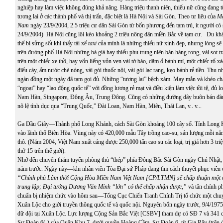
nghiệp hay làm việc không đúng khả năng. Hàng triệu thanh niên, thiếu nữ cũng đang t
tương lai ở các thành phố và thị trấn, đặc biệt là Hà Nội và Sài Gòn. Theo tư liêu của
Mặ
Nam
ngày 23/9/2004, 2.5 triệu cư dân Sài Gòn từ bốn phương đến tạm trú, ít người có 
24/9/2004) Hà Nội cũng lôi kéo khoảng 2 triệu nông dân miền Bắc về tạm cư. Du kh
thể bị sửng sốt khi thấy tài xế
taxi
của mình là những thiếu nữ xinh đẹp, nhưng lòng sẽ 
trên đường phố Hà Nội những bà già hay thiếu phụ trung niên bán hàng rong, vài sọt tr
trên một chiếc xe thồ, hay vốn liếng vỏn vẹn vài tờ báo, dăm ổ bánh mì, một chiếc rổ x
điếu cày, ấm nước chè nóng, vài gói thuốc nội, vài gói lạc rang, kẹo bánh rẻ tiền. Thu
ngàn đồng một ngày đã tạm gọi đủ. Những “tương lai” bệch xám. May mắn và khéo chạ
“ngoại” hay “lao động quốc tế” với đồng lương rẻ mạt và điều kiện làm việc tồi tệ, đủ lo
Nam Hàn, Singapore, Đông Âu, Trung Đông. Cũng có những đường dây buôn bán đàn 
nô lệ tình dục qua “Trung Quốc,” Đài Loan, Nam Hàn, Miên, Thái Lan, v.. v...
Ga Dầu Giây—Thành phố Long Khánh, cách Sài Gòn khoảng 100 cây số. Tỉnh Long K
vào lãnh thổ Biên Hòa. Vùng này có 420,000 mẫu Tây trồng cao-su, sản lượng mỗi nă
thô. (Năm 2004, Việt Nam xuất cảng được 250,000 tấn cao su các loại, trị giá hơn 3 tr
thứ 15 trên thế giới).
Nhớ đến chuyến thăm tuyến phòng thủ “thép” phía Đông Bắc Sài Gòn ngày Chủ Nhật, 
năm trước. Ngày này—khi nhân viên Tòa Đại sứ Pháp đang tìm cách thuyết phục viên
“Chính phủ Lâm thời Cộng Hòa Miền Nam Việt Nam [CP/LTMN] sẽ chấp thuận một ch
trung lập; Đại tướng Dương Văn Minh “lớn” có thể chấp nhận được,”
và tân chính 
chuẩn bị nhiệm chức vào hôm sau—Tổng Cục Chiến Tranh Chính Trị tổ chức một chuy
Xuân Lộc cho giới truyền thông quốc tế và quốc nội
.
Nguyên bốn ngày trước, 9/4/1975
dữ dội tại Xuân Lộc. Lực lượng Cộng Sản Bắc Việt [CSBV] tham dự có SĐ 7 và 341 
Sư Đoàn 6(-) của Quân Khu 7, dưới quyền Hoàng Cầm. Sư Đoàn 6, từ Gia Rây (trên đ