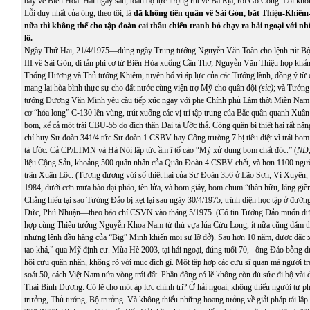
bay về Biên Hòa. Hai ngày sau, toàn bộ lực lượng rút về Bà Rịa, rồi Gò Công. Lỗi k
Lỗi duy nhất của ông, theo tôi, là
đã không tiến quân về Sài Gòn, bắt Thiệu-Khiêm
nữa thì không thể cho tập đoàn cai thầu chiến tranh bỏ chạy ra hải ngoại với n
lồ.
Ngày Thứ Hai, 21/4/1975—đúng ngày Trung tướng Nguyễn Văn Toàn cho lệnh rút B
III về Sài Gòn, di tản phi cơ từ Biên Hòa xuống Cần Thơ; Nguyễn Văn Thiệu họp khẩ
Thống Hương và Thủ tướng Khiêm, tuyên bố vì áp lực của các Tướng lãnh, đồng ý từ 
mang lại hòa bình thực sự cho đất nước cùng viện trợ Mỹ cho quân đội
(sic)
; và Tướng
tướng Dương Văn Minh yêu cầu tiếp xúc ngay với phe Chính phủ Lâm thời Miền 
cơ “hỏa long” C-130 lên vùng, trút xuống các vị trí tập trung của Bắc quân quanh Xu
bom, kể cả một trái CBU-55 do đích thân Đại tá Ước thả. Cộng quân bị thiệt hại rất nặn
chỉ huy Sư đoàn 341/4 tức Sư đoàn 1 CSBV hay Công trường 7 bị tiêu diệt vì trái bo
tá Ước. Cả CP/LTMN và Hà Nội lập tức ầm ĩ tố cáo “Mỹ xử dụng bom chất độc.” (
ND
liệu Cộng Sản, khoảng 500 quân nhân của Quân Đoàn 4 CSBV chết, và hơn 1100 ngườ
trận Xuân Lộc. (Tương đương với số thiệt hại của Sư Đoàn 356 ở Lão Sơn, Vị Xuyê
1984, dưới cơn mưa bão đại pháo, tên lửa, và bom giây, bom chum “thân hữu, láng giề
Chẳng hiểu tại sao Tướng Đảo bị kẹt lại sau ngày 30/4/1975, trình diện học tập ở đư
Đức, Phú Nhuận—theo báo chí CSVN vào tháng 5/1975. (Có tin Tướng Đảo muốn đưa
hợp cùng Thiếu tướng Nguyễn Khoa Nam tử thủ vựa lúa Cửu Long, ít nữa cũng dăm 
nhưng lệnh đầu hàng của “Big” Minh khiến mọi sự lỡ dở). Sau hơn 10 năm, được đặc x
tạo khá,” qua Mỹ định cư. Mùa Hè 2003, tại hải ngoại, đúng tuổi 70, ông Đảo bỗng d
hội cựu quân nhân, không rõ với mục đích gì. Một tập hợp các cựu sĩ quan mà người tr
soát 50, cách Việt Nam nửa vòng trái đất. Phần đông có lẽ không còn đủ sức đi bộ vài 
Thái Bình Dương. Có lẽ cho một áp lực chính trị? Ở hải ngoại, không thiếu người tự 
trưởng, Thủ tướng, Bộ trưởng. Và không thiếu những hoang tưởng về giải pháp tái lập