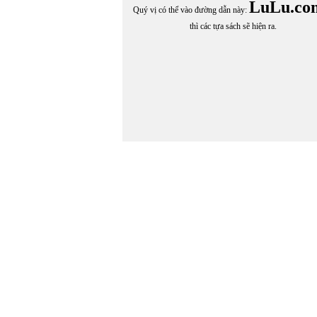
THUÝ VI
LuLu.co
Quý vị có thể vào đường dẫn này:
Thúy Vi
thì các tựa sách sẽ hiện ra.
THY AN
THY LÊ
Tiền Phong
TIỂU LỤC THẦN PHONG
Tĩnh Khuê
TOM FAWTHROP
Topa
Toshiaki Takeuchi
TRẦM HƯƠNG
TRẦM HƯƠNG chuyển ngữ
Trần C. Trí
Trần C. Trí chuyển ngữ
Trần Công Tiến
TRẦN ĐỘ
Trần Doãn Nho
TRẦN ĐỨC TĨNH
Trần Hạ Tháp
TRẦN HẠ VI
Trần Hồ Thúy Hằng
TRẦN HOÀI THƯ
TRẦN HOÀI VĂN
TRẦN HỮU DŨNG
TRẦN HỮU THỤC