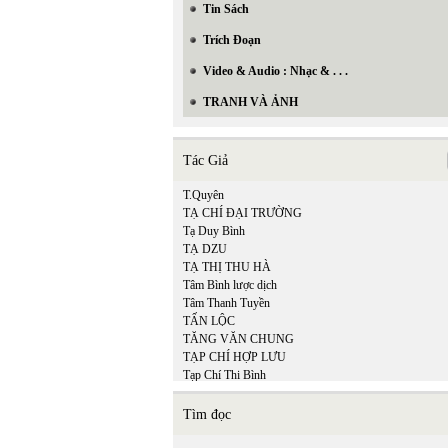
Tin Sách
Trích Đoạn
Video & Audio : Nhạc & . . .
TRANH VÀ ẢNH
Tác Giả
T.Quyên
TẠ CHÍ ĐẠI TRƯỜNG
Tạ Duy Bình
TẠ DZU
TẠ THỊ THU HÀ
Tâm Bình lược dịch
Tâm Thanh Tuyền
TẤN LỘC
TĂNG VĂN CHUNG
TẠP CHÍ HỢP LƯU
Tạp Chí Thi Bình
TCHL
THẠCH ĐÀ
Tìm đọc
THÁI BẢO
THÁI BÌNH