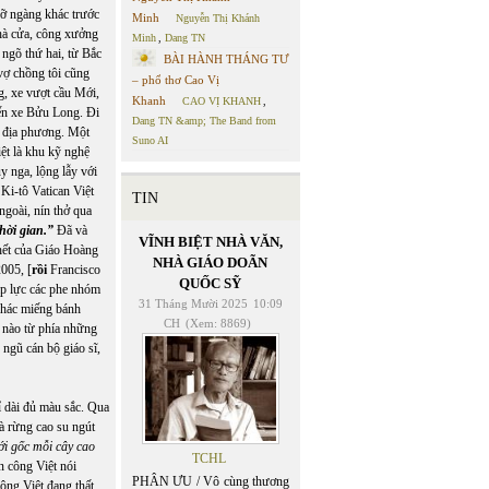
gỡ ngàng khác trước
Minh
Nguyễn Thị Khánh
hà cửa, công xưởng
Minh
,
Dang TN
ngõ thứ hai, từ Bắc
BÀI HÀNH THÁNG TƯ
vợ chồng tôi cũng
– phổ thơ Cao Vị
g, xe vượt cầu Mới,
Khanh
CAO VỊ KHANH
,
ến xe Bửu Long. Đi
Dang TN &amp; The Band from
địa phương. Một
Suno AI
ệt là khu kỹ nghệ
 nga, lộng lẫy với
Ki-tô Vatican Việt
TIN
ngoài, nín thở qua
hời gian.”
Đã và
VĨNH BIỆT NHÀ VĂN,
chết của Giáo Hoàng
NHÀ GIÁO DOÃN
005, [
rồi
Francisco
QUỐC SỸ
áp lực các phe nhóm
31 Tháng Mười 2025
10:09
chác miếng bánh
CH
(Xem: 8869)
á nào từ phía những
 ngũ cán bộ giáo sĩ,
ỉ dài đủ màu sắc. Qua
à rừng cao su ngút
ới gốc mỗi cây cao
TCHL
n công Việt nói
PHÂN ƯU / Vô cùng thương
ộng Việt đang thất