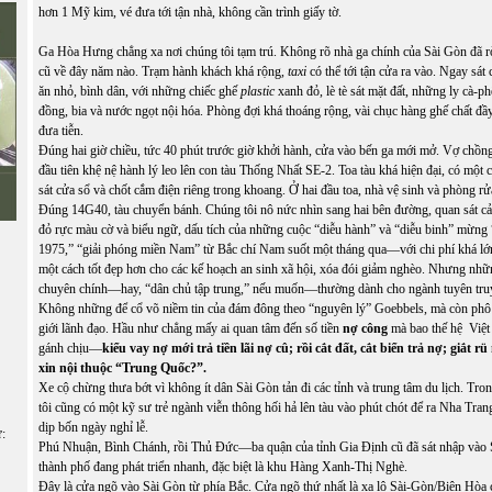
hơn 1 Mỹ kim, vé đưa tới tận nhà, không cần trình giấy tờ.
Ga Hòa Hưng chẳng xa nơi chúng tôi tạm trú. Không rõ nhà ga chính của Sài Gòn đã r
cũ về đây năm nào. Trạm hành khách khá rộng,
taxi
có thể tới tận cửa ra vào. Ngay sát 
ăn nhỏ, bình dân, với những chiếc ghế
plastic
xanh đỏ, lè tè sát mặt đất, những ly cà-ph
đồng, bia và nước ngọt nội hóa. Phòng đợi khá thoáng rộng, vài chục hàng ghế chất đầ
đưa tiễn.
Đúng hai giờ chiều, tức 40 phút trước giờ khởi hành, cửa vào bến ga mới mở. Vợ chồng
đầu tiên khệ nệ hành lý leo lên con tàu Thống Nhất SE-2. Toa tàu khá hiện đại, có một 
sát cửa sổ và chốt cắm điện riêng trong khoang. Ở hai đầu toa, nhà vệ sinh và phòng rử
Đúng 14G40, tàu chuyển bánh. Chúng tôi nô nức nhìn sang hai bên đường, quan sát cả
đỏ rực màu cờ và biểu ngữ, dấu tích của những cuộc “diễu hành” và “diễu binh” mừng
1975,” “giải phóng miền Nam” từ Bắc chí Nam suốt một tháng qua—với chi phí khá lớn
một cách tốt đẹp hơn cho các kế hoạch an sinh xã hội, xóa đói giảm nghèo. Nhưng nh
chuyên chính—hay, “dân chủ tập trung,” nếu muốn—thường dành cho ngành tuyên tru
Không những để cổ võ niềm tin của đám đông theo “nguyên lý” Goebbels, mà còn phô
giới lãnh đạo. Hầu như chẳng mấy ai quan tâm đến số tiền
nợ công
mà bao thế hệ Việt
gánh chịu—
kiểu vay nợ mới trả tiền lãi nợ cû; rồi cắt đất, cắt biển trả nợ; giắt 
xin nội thuộc “Trung Quốc?”.
Xe cộ chừng thưa bớt vì không ít dân Sài Gòn tản đi các tỉnh và trung tâm du lịch. Tr
tôi cũng có một kỹ sư trẻ ngành viễn thông hối hả lên tàu vào phút chót để ra Nha Tra
dịp bốn ngày nghỉ lễ.
ữ:
Phú Nhuận, Bình Chánh, rồi Thủ Đức—ba quận của tỉnh Gia Định cũ đã sát nhập vào
thành phố đang phát triển nhanh, đặc biệt là khu Hàng Xanh-Thị Nghè.
Đây là cửa ngõ vào Sài Gòn từ phía Bắc. Cửa ngõ thứ nhất là xa lộ Sài-Gòn/Biên Hòa