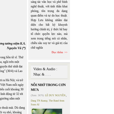
sáng tác văn học và phê bình
nghệ thuật, với tinh thần khai
phóng, tôn trọng đa dạng
quan điểm và tự do học thuật.
Hợp Lưu không nhằm đại
diện cho bất kỳ khuynh
hướng chính trị, ý thức hệ hay
tổ chức quyền lực nào, mà
xem trọng tiếng nói cá nhân,
chiều sâu suy tư và giá trị của
ng tưởng niệm K.A.
chữ nghĩa
Nguyên Vũ (*)
Đọc thêm
vong hồn tử sĩ. Thứ
a, ngồi trên một
guyện thứ nhất đạt
Video & Audio :
óng” (30/4) và Lao
Nhạc & . . .
ơi ra Hà Nội; và trở
. Việt Nam mỗi ngày
NỖI NHỚ TRONG CƠN
 bến cuối khoảng 30
MƯA
linh động từ 32 tới
(Xem: 3670)
LÊ DUY NGUYÊN
,
n giường nằm một
Dang TN &amp; The Band from
Suno AI
o thoải mái. Dù đang
ịch vụ nhỏ, khoảng