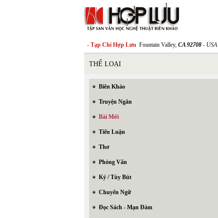
- Tạp Chí Hợp Lưu
Fountain Valley,
CA 92708
- USA
THỂ LOẠI
Biên Khảo
Truyện Ngắn
Bài Mới
Tiểu Luận
Thơ
Phỏng Vấn
Ký / Tùy Bút
Chuyển Ngữ
Đọc Sách - Mạn Đàm