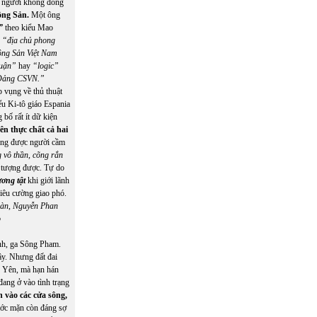
ôi người không đồng
ng Sản.
Một ông
”
theo kiểu Mao
p
“địa chủ phong
ng Sản Việt Nam
luận”
hay
“logic”
a Đảng CSVN.”
 vụng về thủ thuật
u Ki-tô giáo Espania
bố rất ít dữ kiện
rên thực chất cả hai
hông được người cầm
 vô thần, cõng rắn
g tượng được. Tự do
ương tật
khi giới lãnh
iêu cường giao phó.
oàn, Nguyễn Phan
o
nh, ga Sông Pham.
ây. Nhưng đất đai
ú Yên, mà hạn hán
ang ở vào tình trạng
 vào các cửa sông,
ước mặn còn đáng sợ