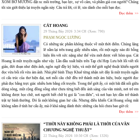
XÓM BỜ MƯƠNG đặt ra: môi trường, bạo lực, sự vô cảm, và phẩm giá con người? Chúng
tôi xin giới thiệu lại truyện ngắn này. Câu trả lời, có lẽ, xin dành cho mỗi bạn đọc.
Đọc thêm
CÁT HOANG
29 Tháng Bảy 2026
3:34 CH
(Xem: 790)
PHẠM NGỌC LƯƠNG
Có những tác phẩm không thuộc về một thời điểm. Chúng lặng
lẽ nằm lại trên trang giấy nhiều năm, rồi một ngày nào đó bỗng
hiện lên với sức nặng như thể vừa mới được viết hôm qua. Cát
Hoang là một truyện ngắn như vậy. Lần đầu xuất hiện trên Tạp chí Hợp Lưu bởi lối viết tối
giản, đứt đoạn như điện ảnh, ngôn ngữ đầy ký hiệu, và một thế giới nghệ thuật khiến người
đọc vừa bối rối vừa ám ảnh. Nhà phê bình Thụy Khuê từng nhận xét đây là một truyện ngắn
có cấu trúc của thơ hiện đại, nơi mỗi câu chữ đều trở thành một ám hiệu, buộc người đọc
phải đọc bằng trực giác nhiều hơn bằng cốt truyện. Trong thế giới ấy, có một bãi đất nổi giữa
dòng sông, một cộng đồng sống như chưa từng biết đến ánh sáng của văn minh, nơi trẻ em
không được học chữ, nơi người biết chữ bị gọi là "con điên", và nơi bạo lực dần trở thành
trật tự bình thường. Đó là một không gian hư cấu. Nhưng điều khiến Cát Hoang sống mãi
không nằm ở tính hư cấu ấy, mà ở khả năng đánh thức những câu hỏi chưa bao giờ cũ:
Đọc thêm
“THỜI NÀY KHÔNG PHẢI LÀ THỜI CỦA VĂN
CHƯƠNG NGHỆ THUẬT”
22 Tháng Bảy 2026
10:50 CH
(Xem: 1326)