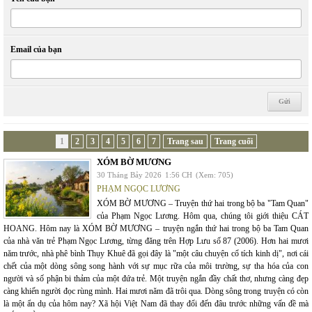
Email của bạn
1
2
3
4
5
6
7
Trang sau
Trang cuối
XÓM BỜ MƯƠNG
30 Tháng Bảy 2026
1:56 CH
(Xem: 705)
PHẠM NGỌC LƯƠNG
XÓM BỜ MƯƠNG – Truyện thứ hai trong bộ ba "Tam Quan"
của Phạm Ngọc Lương. Hôm qua, chúng tôi giới thiệu CÁT
HOANG. Hôm nay là XÓM BỜ MƯƠNG – truyện ngắn thứ hai trong bộ ba Tam Quan
của nhà văn trẻ Phạm Ngọc Lương, từng đăng trên Hợp Lưu số 87 (2006). Hơn hai mươi
năm trước, nhà phê bình Thụy Khuê đã gọi đây là "một câu chuyện cổ tích kinh dị", nơi cái
chết của một dòng sông song hành với sự mục rữa của môi trường, sự tha hóa của con
người và số phận bi thảm của một đứa trẻ. Một truyện ngắn đầy chất thơ, nhưng càng đẹp
càng khiến người đọc rùng mình. Hai mươi năm đã trôi qua. Dòng sông trong truyện có còn
là một ẩn dụ của hôm nay? Xã hội Việt Nam đã thay đổi đến đâu trước những vấn đề mà