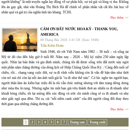
người khiêng" là một truyện ngắn lay động về sự phản bội, sự trả giá và lòng vị tha. Không
lên án gay gắt, nhà văn Hoàng Thị Bích Hà để chính số phận nhân vật cất lên bài học về
nhân quả và giá trị của nghĩa tình tào khang. TCHL
Đọc thêm
CÁM ƠN ĐẤT NƯỚC HOA KỲ - THANK YOU,
AMERICA
08 Tháng Bảy 2026
5:41 CH
(Xem: 1948)
Trần Kiêm Đoàn
Sinh 1946, tôi rời Việt Nam năm 1982 – 36 tuổi – và sống tại
Mỹ từ đó cho đến bây giờ ở tuổi 80. Năm nay – 2026 – Mỹ kỷ niệm 250 năm ngày lập
quốc. Nhìn lại bản thân và gia đình mình, chúng tôi đã được sống trên đất nước này ngót
một phần năm chặng đường của dòng lịch sử Hiệp Chủng Quốc Hoa Kỳ. / Càng đến tuổi xế
chiều, rồi... chạng vạng cuộc đời, sự ra đi vĩnh viễn không còn là vấn đề bận tâm như thời
còn trẻ mà chỉ còn lại nỗi ám ảnh tuổi già là “ra đi như thế nào”. Có lúc nghe tin người bạn,
người thân làm ăn kiếm bạc triệu đô la tôi vẫn chúc mừng nhưng với tâm trạng dửng dưng
như mùa thu lá rụng. Nhưng nghe tin một bạn già vừa thảnh thơi an nhiên ra đi nhanh như
khuất bóng chiều, tôi lại mừng đến xúc động và ước chi mình cũng sẽ ra đi nhanh và nhẹ
như giấc ngủ qua đêm. Thì ra, cái “nỗi niềm canh cánh” của đời người cũng đổi thay theo
thời gian qua những chặng đường đời.
Đọc thêm
1
2
3
4
5
6
7
Trang sau
Trang cuối