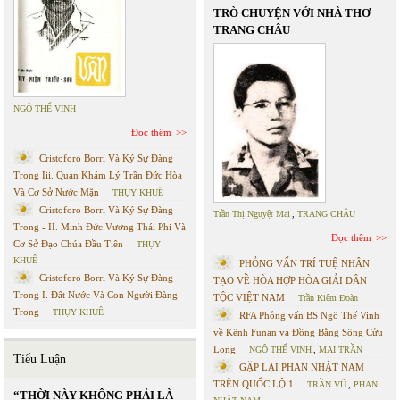
TRÒ CHUYỆN VỚI NHÀ THƠ
TRANG CHÂU
NGÔ THẾ VINH
Đọc thêm
Cristoforo Borri Và Ký Sự Đàng
Trong Iii. Quan Khám Lý Trần Đức Hòa
Và Cơ Sở Nước Mặn
THỤY KHUÊ
Cristoforo Borri Và Ký Sự Đàng
Trần Thị Nguyệt Mai
,
TRANG CHÂU
Trong - II. Minh Đức Vương Thái Phi Và
Đọc thêm
Cơ Sở Đạo Chúa Đầu Tiên
THỤY
KHUÊ
PHỎNG VẤN TRÍ TUỆ NHÂN
Cristoforo Borri Và Ký Sự Đàng
TẠO VỀ HÒA HỢP HÒA GIẢI DÂN
Trong I. Đất Nước Và Con Người Đàng
TỘC VIỆT NAM
Trần Kiêm Đoàn
Trong
THỤY KHUÊ
RFA Phỏng vấn BS Ngô Thế Vinh
về Kênh Funan và Đồng Bằng Sông Cửu
Long
NGÔ THẾ VINH
,
MAI TRẦN
Tiểu Luận
GẶP LẠI PHAN NHẬT NAM
TRÊN QUỐC LỘ 1
TRẦN VŨ
,
PHAN
“THỜI NÀY KHÔNG PHẢI LÀ