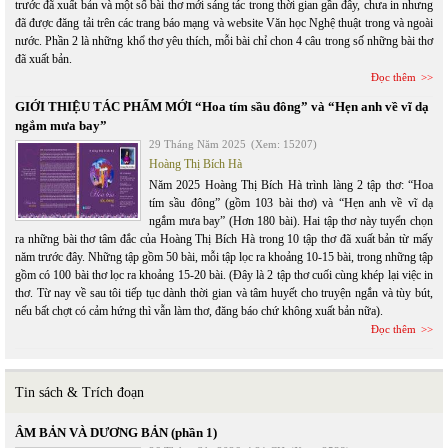
trước đã xuất bản và một số bài thơ mới sáng tác trong thời gian gần đây, chưa in nhưng
đã được đăng tải trên các trang báo mạng và website Văn học Nghệ thuật trong và ngoài
nước. Phần 2 là những khổ thơ yêu thích, mỗi bài chỉ chon 4 câu trong số những bài thơ
đã xuất bản.
Đọc thêm
GIỚI THIỆU TÁC PHẨM MỚI “Hoa tím sầu đông” và “Hẹn anh về vĩ dạ
ngắm mưa bay”
29 Tháng Năm 2025
(Xem: 15207)
Hoàng Thị Bích Hà
Năm 2025 Hoàng Thị Bích Hà trình làng 2 tập thơ: “Hoa
tím sầu đông” (gồm 103 bài thơ) và “Hẹn anh về vĩ dạ
ngắm mưa bay” (Hơn 180 bài). Hai tập thơ này tuyển chọn
ra những bài thơ tâm đắc của Hoàng Thị Bích Hà trong 10 tập thơ đã xuất bản từ mấy
năm trước đây. Những tập gồm 50 bài, mỗi tập lọc ra khoảng 10-15 bài, trong những tập
gồm có 100 bài thơ lọc ra khoảng 15-20 bài. (Đây là 2 tập thơ cuối cùng khép lại việc in
thơ. Từ nay về sau tôi tiếp tục dành thời gian và tâm huyết cho truyện ngắn và tùy bút,
nếu bất chợt có cảm hứng thì vẫn làm thơ, đăng báo chứ không xuất bản nữa).
Đọc thêm
Tin sách & Trích đoạn
ÂM BẢN VÀ DƯƠNG BẢN (phần 1)