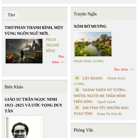
Truyện Ngắn
Thơ
XÓM BỜ MƯƠNG
THƠ PHAN THANH BÌNH, MỘT
VÙNG NGÔN NGỮ MỚI.
PHAN
THANH
BÌNH
Đọc
PHẠM NGỌC LƯƠNG
thêm
Đọc thêm
CÁT HOANG
PHẠM NGỌC
LƯƠNG
Biên Khảo
THÁNH THIÊN NỮ TƯỚNG -
NHỮNG NGƯỜI MẸ TRẦM MÌNH
GIÁO SƯ TRẦN NGỌC NINH
TRÊN SÔNG
Nguyệt Quỳnh
1923 -2025 VÀ ƯỚC VỌNG DUY
KHI TÌNH YÊU NHUỐM MÀU
TÂN
TOAN TÍNH
Hoàng Thị Bích Hà
Phỏng Vấn