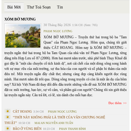
Bài Mới
Thư Toà Soạn
Tin
XÓM BỜ MƯƠNG
30 Tháng Bảy 2026
1:56 CH
(Xem: 705)
PHẠM NGỌC LƯƠNG
XÓM BỜ MƯƠNG – Truyện thứ hai trong bộ ba "Tam
Quan" của Phạm Ngọc Lương. Hôm qua, chúng tôi giới
thiệu CÁT HOANG. Hôm nay là XÓM BỜ MƯƠNG –
truyện ngắn thứ hai trong bộ ba Tam Quan của nhà văn trẻ Phạm Ngọc Lương, từng
đăng trên Hợp Lưu số 87 (2006). Hơn hai mươi năm trước, nhà phê bình Thụy Khuê đã
gọi đây là "một câu chuyện cổ tích kinh dị", nơi cái chết của một dòng sông song hành
với sự mục rữa của môi trường, sự tha hóa của con người và số phận bi thảm của một
đứa trẻ. Một truyện ngắn đầy chất thơ, nhưng càng đẹp càng khiến người đọc rùng
mình. Hai mươi năm đã trôi qua. Dòng sông trong truyện có còn là một ẩn dụ của hôm
nay? Xã hội Việt Nam đã thay đổi đến đâu trước những vấn đề mà XÓM BỜ MƯƠNG
đặt ra: môi trường, bạo lực, sự vô cảm, và phẩm giá con người? Chúng tôi xin giới thiệu
lại truyện ngắn này. Câu trả lời, có lẽ, xin dành cho mỗi bạn đọc.
Đọc thêm
CÁT HOANG
3:34 CH
PHẠM NGỌC LƯƠNG
“THỜI NÀY KHÔNG PHẢI LÀ THỜI CỦA VĂN CHƯƠNG NGHỆ
THUẬT”
10:50 CH
MAI AN NGUYỄN ANH TUẤN
BÃO Ở VÙNG BIÊN
10:23 CH
PHAN THANH BÌNH