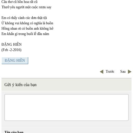
Câu thơ cũ hồn hoa rất cũ
Thưở yêu người một cuộc rượu say
Em có thấy cành cúc đơn thật tội
Ừ không vui không có nghĩa là buồn
Hồng nhan ơi có buồn anh không hở
Em khấn gì trong buổi lễ đầu năm
ĐẶNG HIỀN
(Feb -2-2016)
ĐẶNG HIỀN
Trước
Sau
Gửi ý kiến của bạn
Tên của bạn