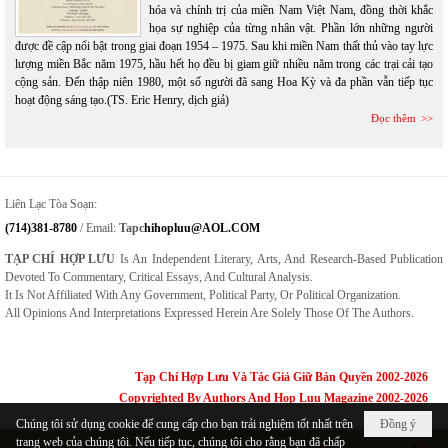
hóa và chính trị của miền Nam Việt Nam, đồng thời khắc
họa sự nghiệp của từng nhân vật. Phần lớn những người
được đề cập nổi bật trong giai đoạn 1954 – 1975. Sau khi miền Nam thất thủ vào tay lực
lượng miền Bắc năm 1975, hầu hết họ đều bị giam giữ nhiều năm trong các trại cải tạo
cộng sản. Đến thập niên 1980, một số người đã sang Hoa Kỳ và đa phần vẫn tiếp tục
hoạt động sáng tạo.(TS. Eric Henry, dịch giả)
Đọc thêm
Liên Lạc Tòa Soạn:
(714)381-8780
/ Email:
Tapc
Hihopluu@AOL.COM
TẠP CHÍ HỢP LƯU
Is An Independent Literary, Arts, And Research-Based Publication
Devoted To Commentary, Critical Essays, And Cultural Analysis.
It Is Not Affiliated With Any Government, Political Party, Or Political Organization.
All Opinions And Interpretations Expressed Herein Are Solely Those Of The Authors.
Tạp Chí Hợp Lưu Và Tác Giả Giữ Bản Quyền 2002-2026
Copyrighted By Authors And Hop Luu Magazine 2002-2026
Chúng tôi sử dụng cookie để cung cấp cho bạn trải nghiệm tốt nhất trên
Đồng ý
trang web của chúng tôi. Nếu tiếp tục, chúng tôi cho rằng bạn đã chấp