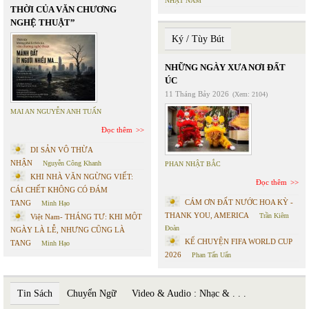
NHẬT NAM
THỜI CỦA VĂN CHƯƠNG
NGHỆ THUẬT”
Ký / Tùy Bút
NHỮNG NGÀY XƯA NƠI ĐẤT
ÚC
11 Tháng Bảy 2026
(Xem: 2104)
MAI AN NGUYỄN ANH TUẤN
Đọc thêm
DI SẢN VÔ THỪA
NHẬN
Nguyễn Công Khanh
PHAN NHẬT BẮC
KHI NHÀ VĂN NGỪNG VIẾT:
Đọc thêm
CÁI CHẾT KHÔNG CÓ ĐÁM
CÁM ƠN ĐẤT NƯỚC HOA KỲ -
TANG
Minh Hạo
THANK YOU, AMERICA
Trần Kiêm
Việt Nam- THÁNG TƯ: KHI MỘT
Đoàn
NGÀY LÀ LỄ, NHƯNG CŨNG LÀ
KỂ CHUYỆN FIFA WORLD CUP
TANG
Minh Hạo
2026
Phan Tấn Uẩn
Tin Sách
Chuyển Ngữ
Video & Audio : Nhạc & . . .