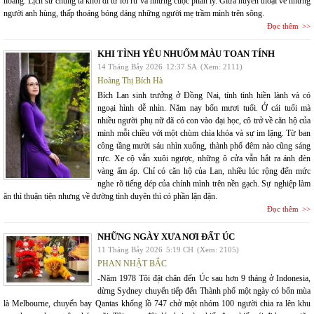
hoang. Lịch sử chúng ta khởi đi từ lời ru và những cuộc phân ly. Giữa huyền thoại về những
người anh hùng, thấp thoáng bóng dáng những người mẹ trầm mình trên sông.
Đọc thêm
KHI TÌNH YÊU NHUỐM MÀU TOAN TÍNH
14 Tháng Bảy 2026
12:37 SA
(Xem: 2111)
Hoàng Thị Bích Hà
Bích Lan sinh trưởng ở Đồng Nai, tính tình hiền lành và có
ngoại hình dễ nhìn. Năm nay bốn mươi tuổi. Ở cái tuổi mà
nhiều người phụ nữ đã có con vào đại học, cô trở về căn hộ của
mình mỗi chiều với một chùm chìa khóa và sự im lặng. Từ ban
công tầng mười sáu nhìn xuống, thành phố đêm nào cũng sáng
rực. Xe cộ vẫn xuôi ngược, những ô cửa vẫn hắt ra ánh đèn
vàng ấm áp. Chỉ có căn hộ của Lan, nhiều lúc rộng đến mức
nghe rõ tiếng dép của chính mình trên nền gạch. Sự nghiệp làm
ăn thì thuận tiện nhưng về đường tình duyên thì có phần lận đận.
Đọc thêm
NHỮNG NGÀY XƯA NƠI ĐẤT ÚC
11 Tháng Bảy 2026
5:19 CH
(Xem: 2105)
PHAN NHẬT BẮC
-Năm 1978 Tôi đặt chân đến Úc sau hơn 9 tháng ở Indonesia,
dừng Sydney chuyển tiếp đến Thành phố một ngày có bốn mùa
là Melbourne, chuyến bay Qantas khổng lồ 747 chở một nhóm 100 người chia ra lên khu