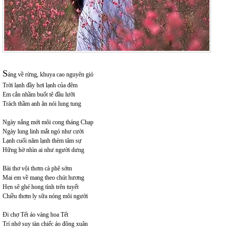
S
áng về rừng, khuya cao nguyên gió
Trời lạnh đầy hơi lạnh của đêm
Em cắn nhầm buốt tê đầu lưỡi
Trách thầm anh ăn nói lung tung
Ngày nắng mới môi cong tháng Chạp
Ngày lung linh mắt ngó như cười
Lạnh cuối năm lạnh thèm tâm sự
Hững hờ nhìn ai như người dưng
Bài thơ vội thơm cà phê sớm
Mai em về mang theo chút hương
Hẹn sẽ ghé hong tình trên tuyết
Chiều thơm ly sữa nóng môi người
Đi chợ Tết áo vàng hoa Tết
Trí nhớ suy tàn chiếc áo đông xuân