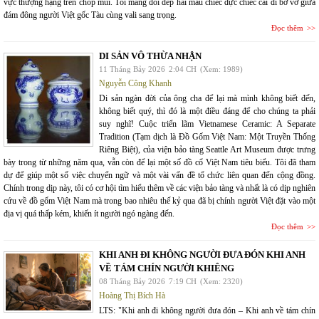
vực thượng hạng trên chóp mũi. Tôi mang đôi dép hai màu chiếc đực chiếc cái đi bơ vơ giữa
đám đông người Việt gốc Tàu cùng vali sang trọng.
Đọc thêm
DI SẢN VÔ THỪA NHẬN
11 Tháng Bảy 2026
2:04 CH
(Xem: 1989)
Nguyễn Công Khanh
Di sản ngàn đời của ông cha để lại mà mình không biết đến,
không biết quý, thì đó là một điều đáng để cho chúng ta phải
suy nghĩ! Cuộc triển lãm Vietnamese Ceramic: A Separate
Tradition (Tạm dịch là Đồ Gốm Việt Nam: Một Truyền Thống
Riêng Biệt), của viện bảo tàng Seattle Art Museum được trưng
bày trong từ những năm qua, vẫn còn để lại một số đồ cổ Việt Nam tiêu biểu. Tôi đã tham
dự để giúp một số việc chuyển ngữ và một vài vấn đề tổ chức liên quan đến cộng đồng.
Chính trong dịp này, tôi có cơ hội tìm hiểu thêm về các viện bảo tàng và nhất là có dịp nghiên
cứu về đồ gốm Việt Nam mà trong bao nhiêu thế kỷ qua đã bị chính người Việt đặt vào một
địa vị quá thấp kém, khiến ít người ngó ngàng đến.
Đọc thêm
KHI ANH ĐI KHÔNG NGƯỜI ĐƯA ĐÓN KHI ANH
VỀ TÁM CHÍN NGƯỜI KHIÊNG
08 Tháng Bảy 2026
7:19 CH
(Xem: 2320)
Hoàng Thị Bích Hà
LTS: "Khi anh đi không người đưa đón – Khi anh về tám chín