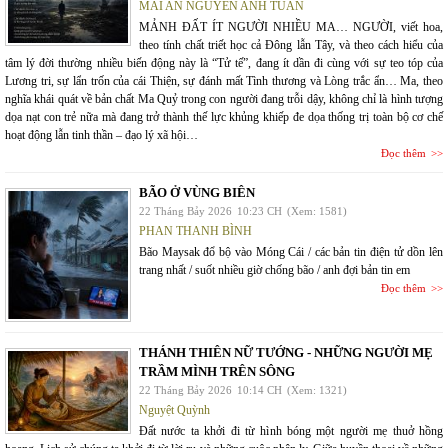
MAI AN NGUYỄN ANH TUẤN
MẢNH ĐẤT ÍT NGƯỜI NHIỀU MA… NGƯỜI, viết hoa,
theo tính chất triết học cả Đông lẫn Tây, và theo cách hiểu của
tâm lý đời thường nhiều biến động này là “Tử tế”, đang ít dần đi cùng với sự teo tóp của
Lương tri, sự lẩn trốn của cái Thiện, sự đánh mất Tình thương và Lòng trắc ẩn… Ma, theo
nghĩa khái quát về bản chất Ma Quỷ trong con người đang trỗi dậy, không chỉ là hình tượng
dọa nạt con trẻ nữa mà đang trở thành thế lực khủng khiếp đe dọa thống trị toàn bộ cơ chế
hoạt động lẫn tinh thần – đạo lý xã hội…
Đọc thêm
BÃO Ở VÙNG BIÊN
22 Tháng Bảy 2026
10:23 CH
(Xem: 1581)
PHAN THANH BÌNH
Bão Maysak đổ bộ vào Móng Cái / các bản tin điện tử dồn lên
trang nhất / suốt nhiều giờ chống bão / anh đợi bản tin em
Đọc thêm
THÁNH THIÊN NỮ TƯỚNG - NHỮNG NGƯỜI MẸ
TRẦM MÌNH TRÊN SÔNG
22 Tháng Bảy 2026
10:14 CH
(Xem: 1321)
Nguyệt Quỳnh
Đất nước ta khởi đi từ hình bóng một người mẹ thuở hồng