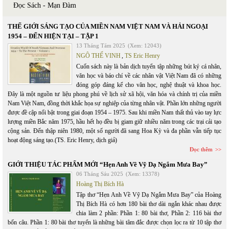
Đọc Sách - Mạn Đàm
THẾ GIỚI SÁNG TẠO CỦA MIỀN NAM VIỆT NAM VÀ HẢI NGOẠI
1954 – ĐẾN HIỆN TẠI – TẬP 1
13 Tháng Tám 2025
(Xem: 12043)
NGÔ THẾ VINH
,
TS Eric Henry
Cuốn sách này là bản dịch tuyển tập những bút ký cá nhân,
văn học và báo chí về các nhân vật Việt Nam đã có những
đóng góp đáng kể cho văn học, nghệ thuật và khoa học.
Đây là một nguồn tư liệu phong phú về lịch sử xã hội, văn hóa và chính trị của miền
Nam Việt Nam, đồng thời khắc họa sự nghiệp của từng nhân vật. Phần lớn những người
được đề cập nổi bật trong giai đoạn 1954 – 1975. Sau khi miền Nam thất thủ vào tay lực
lượng miền Bắc năm 1975, hầu hết họ đều bị giam giữ nhiều năm trong các trại cải tạo
cộng sản. Đến thập niên 1980, một số người đã sang Hoa Kỳ và đa phần vẫn tiếp tục
hoạt động sáng tạo.(TS. Eric Henry, dịch giả)
Đọc thêm
GIỚI THIỆU TÁC PHẨM MỚI “Hẹn Anh Về Vỹ Dạ Ngắm Mưa Bay”
06 Tháng Sáu 2025
(Xem: 13378)
Hoàng Thị Bích Hà
Tập thơ “Hẹn Anh Về Vỹ Dạ Ngắm Mưa Bay” của Hoàng
Thị Bích Hà có hơn 180 bài thơ dài ngắn khác nhau được
chia làm 2 phần: Phần 1: 80 bài thơ, Phần 2: 116 bài thơ
bốn câu. Phần 1: 80 bài thơ tuyển là những bài tâm đắc được chọn lọc ra từ 10 tập thơ