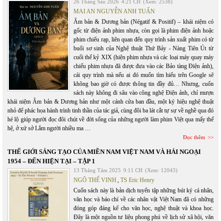
26 Tháng Sáu 2026
4:21 CH
(Xem: 2538)
MAI AN NGUYỄN ANH TUẤN
Âm bản & Dương bản (Négatif & Positif) – khái niệm có
gốc từ điện ảnh phim nhựa, còn gọi là phim điện ảnh hoặc
phim chiếu rạp, liên quan đến quy trình sản xuất phim có từ
buổi sơ sinh của Nghệ thuật Thứ Bảy - Nàng Tiên Út từ
cuối thế kỷ XIX (hiện phim nhựa và các loại máy quay máy
chiếu phim nhựa đã được đưa vào các Bảo tàng Điện ảnh),
cái quy trình mà nếu ai đó muốn tìm hiểu trên Google sẽ
không bao giờ có được thông tin đầy đủ… Nhưng, cuốn
sách này không đi sâu vào công nghệ Điện ảnh, chỉ mượn
khái niệm Âm bản & Dương bản như một cánh cửa ban đầu, một ký hiệu nghệ thuật
nhỏ để phác họa hành trình tinh thần của tác giả, cùng đôi ba lát cắt tự sự về nghề qua đó
hé lộ giúp người đọc đôi chút về đời sống của những người làm phim Việt qua mấy thế
hệ, ở xứ sở Lắm người nhiều ma …
Đọc thêm
THẾ GIỚI SÁNG TẠO CỦA MIỀN NAM VIỆT NAM VÀ HẢI NGOẠI
1954 – ĐẾN HIỆN TẠI – TẬP 1
13 Tháng Tám 2025
9:11 CH
(Xem: 12043)
NGÔ THẾ VINH
,
TS Eric Henry
Cuốn sách này là bản dịch tuyển tập những bút ký cá nhân,
văn học và báo chí về các nhân vật Việt Nam đã có những
đóng góp đáng kể cho văn học, nghệ thuật và khoa học.
Đây là một nguồn tư liệu phong phú về lịch sử xã hội, văn