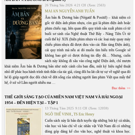
26 Tháng Sáu 2026
4:21 CH
(Xem: 2563)
MAI AN NGUYỄN ANH TUẤN
Âm bản & Dương bản (Négatif & Positif) – khái niệm có
gốc từ điện ảnh phim nhựa, còn gọi là phim điện ảnh hoặc
phim chiếu rạp, liên quan đến quy trình sản xuất phim có từ
buổi sơ sinh của Nghệ thuật Thứ Bảy - Nàng Tiên Út từ
cuối thế kỷ XIX (hiện phim nhựa và các loại máy quay máy
chiếu phim nhựa đã được đưa vào các Bảo tàng Điện ảnh),
cái quy trình mà nếu ai đó muốn tìm hiểu trên Google sẽ
không bao giờ có được thông tin đầy đủ… Nhưng, cuốn
sách này không đi sâu vào công nghệ Điện ảnh, chỉ mượn
khái niệm Âm bản & Dương bản như một cánh cửa ban đầu, một ký hiệu nghệ thuật
nhỏ để phác họa hành trình tinh thần của tác giả, cùng đôi ba lát cắt tự sự về nghề qua đó
hé lộ giúp người đọc đôi chút về đời sống của những người làm phim Việt qua mấy thế
hệ, ở xứ sở Lắm người nhiều ma …
Đọc thêm
THẾ GIỚI SÁNG TẠO CỦA MIỀN NAM VIỆT NAM VÀ HẢI NGOẠI
1954 – ĐẾN HIỆN TẠI – TẬP 1
13 Tháng Tám 2025
9:11 CH
(Xem: 12059)
NGÔ THẾ VINH
,
TS Eric Henry
Cuốn sách này là bản dịch tuyển tập những bút ký cá nhân,
văn học và báo chí về các nhân vật Việt Nam đã có những
đóng góp đáng kể cho văn học, nghệ thuật và khoa học.