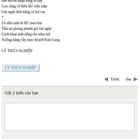
Mờ mờ én nhạn lững lờ bay
Con sông về biển hề! viên mãn
Gió ngàn thổi trắng cả hai vai.
*
Lô nhô sinh tử hề! mưa bụi
Tấm áo phong phanh gió bạt ngàn
Cười khan một tiếng rền trăm núi
Xuống hàng vẫy mực thuyết Kim Cang.
LÝ THỪA NGHIỆP
LÝ THỪA NGHIỆP
Trước
Sau
Gửi ý kiến của bạn