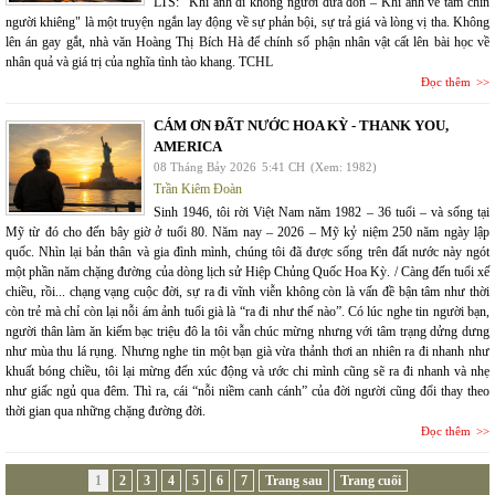
LTS: "Khi anh đi không người đưa đón – Khi anh về tám chín
người khiêng" là một truyện ngắn lay động về sự phản bội, sự trả giá và lòng vị tha. Không
lên án gay gắt, nhà văn Hoàng Thị Bích Hà để chính số phận nhân vật cất lên bài học về
nhân quả và giá trị của nghĩa tình tào khang. TCHL
Đọc thêm
CÁM ƠN ĐẤT NƯỚC HOA KỲ - THANK YOU,
AMERICA
08 Tháng Bảy 2026
5:41 CH
(Xem: 1982)
Trần Kiêm Đoàn
Sinh 1946, tôi rời Việt Nam năm 1982 – 36 tuổi – và sống tại
Mỹ từ đó cho đến bây giờ ở tuổi 80. Năm nay – 2026 – Mỹ kỷ niệm 250 năm ngày lập
quốc. Nhìn lại bản thân và gia đình mình, chúng tôi đã được sống trên đất nước này ngót
một phần năm chặng đường của dòng lịch sử Hiệp Chủng Quốc Hoa Kỳ. / Càng đến tuổi xế
chiều, rồi... chạng vạng cuộc đời, sự ra đi vĩnh viễn không còn là vấn đề bận tâm như thời
còn trẻ mà chỉ còn lại nỗi ám ảnh tuổi già là “ra đi như thế nào”. Có lúc nghe tin người bạn,
người thân làm ăn kiếm bạc triệu đô la tôi vẫn chúc mừng nhưng với tâm trạng dửng dưng
như mùa thu lá rụng. Nhưng nghe tin một bạn già vừa thảnh thơi an nhiên ra đi nhanh như
khuất bóng chiều, tôi lại mừng đến xúc động và ước chi mình cũng sẽ ra đi nhanh và nhẹ
như giấc ngủ qua đêm. Thì ra, cái “nỗi niềm canh cánh” của đời người cũng đổi thay theo
thời gian qua những chặng đường đời.
Đọc thêm
1
2
3
4
5
6
7
Trang sau
Trang cuối