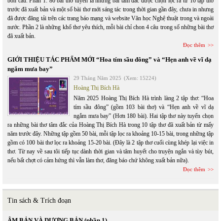
bốn câu. Phần 1: 80 bài thơ tuyển là những bài tâm đắc được chọn lọc ra từ 10 tập thơ
trước đã xuất bản và một số bài thơ mới sáng tác trong thời gian gần đây, chưa in nhưng
đã được đăng tải trên các trang báo mạng và website Văn học Nghệ thuật trong và ngoài
nước. Phần 2 là những khổ thơ yêu thích, mỗi bài chỉ chon 4 câu trong số những bài thơ
đã xuất bản.
Đọc thêm
GIỚI THIỆU TÁC PHẨM MỚI “Hoa tím sầu đông” và “Hẹn anh về vĩ dạ
ngắm mưa bay”
29 Tháng Năm 2025
(Xem: 15224)
Hoàng Thị Bích Hà
Năm 2025 Hoàng Thị Bích Hà trình làng 2 tập thơ: “Hoa
tím sầu đông” (gồm 103 bài thơ) và “Hẹn anh về vĩ dạ
ngắm mưa bay” (Hơn 180 bài). Hai tập thơ này tuyển chọn
ra những bài thơ tâm đắc của Hoàng Thị Bích Hà trong 10 tập thơ đã xuất bản từ mấy
năm trước đây. Những tập gồm 50 bài, mỗi tập lọc ra khoảng 10-15 bài, trong những tập
gồm có 100 bài thơ lọc ra khoảng 15-20 bài. (Đây là 2 tập thơ cuối cùng khép lại việc in
thơ. Từ nay về sau tôi tiếp tục dành thời gian và tâm huyết cho truyện ngắn và tùy bút,
nếu bất chợt có cảm hứng thì vẫn làm thơ, đăng báo chứ không xuất bản nữa).
Đọc thêm
Tin sách & Trích đoạn
ÂM BẢN VÀ DƯƠNG BẢN (phần 1)