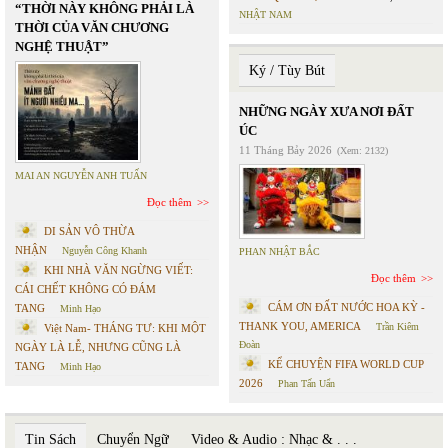
“THỜI NÀY KHÔNG PHẢI LÀ
NHẬT NAM
THỜI CỦA VĂN CHƯƠNG
NGHỆ THUẬT”
Ký / Tùy Bút
NHỮNG NGÀY XƯA NƠI ĐẤT
ÚC
11 Tháng Bảy 2026
(Xem: 2132)
MAI AN NGUYỄN ANH TUẤN
Đọc thêm
DI SẢN VÔ THỪA
NHẬN
Nguyễn Công Khanh
PHAN NHẬT BẮC
KHI NHÀ VĂN NGỪNG VIẾT:
Đọc thêm
CÁI CHẾT KHÔNG CÓ ĐÁM
CÁM ƠN ĐẤT NƯỚC HOA KỲ -
TANG
Minh Hạo
THANK YOU, AMERICA
Trần Kiêm
Việt Nam- THÁNG TƯ: KHI MỘT
Đoàn
NGÀY LÀ LỄ, NHƯNG CŨNG LÀ
KỂ CHUYỆN FIFA WORLD CUP
TANG
Minh Hạo
2026
Phan Tấn Uẩn
Tin Sách
Chuyển Ngữ
Video & Audio : Nhạc & . . .