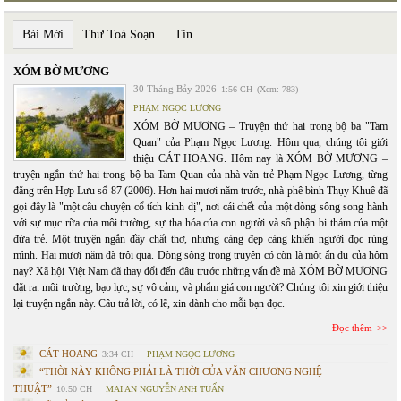
Bài Mới
Thư Toà Soạn
Tin
XÓM BỜ MƯƠNG
30 Tháng Bảy 2026
1:56 CH
(Xem: 783)
PHẠM NGỌC LƯƠNG
XÓM BỜ MƯƠNG – Truyện thứ hai trong bộ ba "Tam
Quan" của Phạm Ngọc Lương. Hôm qua, chúng tôi giới
thiệu CÁT HOANG. Hôm nay là XÓM BỜ MƯƠNG –
truyện ngắn thứ hai trong bộ ba Tam Quan của nhà văn trẻ Phạm Ngọc Lương, từng
đăng trên Hợp Lưu số 87 (2006). Hơn hai mươi năm trước, nhà phê bình Thụy Khuê đã
gọi đây là "một câu chuyện cổ tích kinh dị", nơi cái chết của một dòng sông song hành
với sự mục rữa của môi trường, sự tha hóa của con người và số phận bi thảm của một
đứa trẻ. Một truyện ngắn đầy chất thơ, nhưng càng đẹp càng khiến người đọc rùng
mình. Hai mươi năm đã trôi qua. Dòng sông trong truyện có còn là một ẩn dụ của hôm
nay? Xã hội Việt Nam đã thay đổi đến đâu trước những vấn đề mà XÓM BỜ MƯƠNG
đặt ra: môi trường, bạo lực, sự vô cảm, và phẩm giá con người? Chúng tôi xin giới thiệu
lại truyện ngắn này. Câu trả lời, có lẽ, xin dành cho mỗi bạn đọc.
Đọc thêm
CÁT HOANG
3:34 CH
PHẠM NGỌC LƯƠNG
“THỜI NÀY KHÔNG PHẢI LÀ THỜI CỦA VĂN CHƯƠNG NGHỆ
THUẬT”
10:50 CH
MAI AN NGUYỄN ANH TUẤN