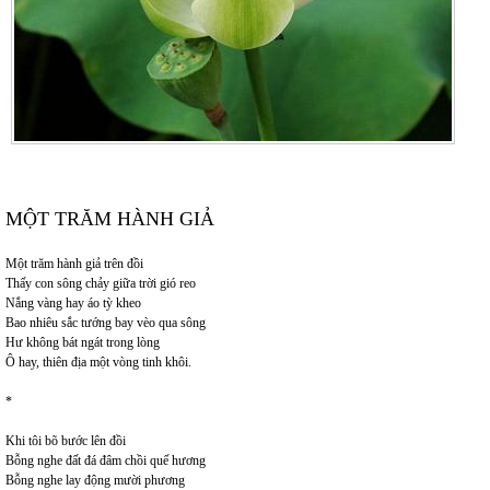
MỘT TRĂM HÀNH GIẢ
Một trăm hành giả trên đồi
Thấy con sông chảy giữa trời gió reo
Nắng vàng hay áo tỳ kheo
Bao nhiêu sắc tướng bay vèo qua sông
Hư không bát ngát trong lòng
Ô hay, thiên địa một vòng tinh khôi.
*
Khi tôi bõ bước lên đồi
Bỗng nghe đất đá đâm chồi quế hương
Bỗng nghe lay động mười phương