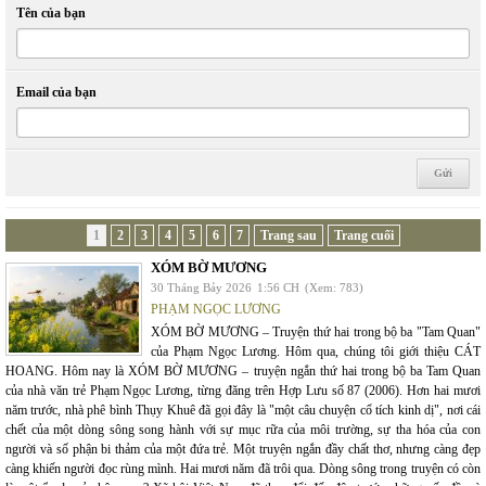
Tên của bạn
Email của bạn
1
2
3
4
5
6
7
Trang sau
Trang cuối
XÓM BỜ MƯƠNG
30 Tháng Bảy 2026
1:56 CH
(Xem: 783)
PHẠM NGỌC LƯƠNG
XÓM BỜ MƯƠNG – Truyện thứ hai trong bộ ba "Tam Quan"
của Phạm Ngọc Lương. Hôm qua, chúng tôi giới thiệu CÁT
HOANG. Hôm nay là XÓM BỜ MƯƠNG – truyện ngắn thứ hai trong bộ ba Tam Quan
của nhà văn trẻ Phạm Ngọc Lương, từng đăng trên Hợp Lưu số 87 (2006). Hơn hai mươi
năm trước, nhà phê bình Thụy Khuê đã gọi đây là "một câu chuyện cổ tích kinh dị", nơi cái
chết của một dòng sông song hành với sự mục rữa của môi trường, sự tha hóa của con
người và số phận bi thảm của một đứa trẻ. Một truyện ngắn đầy chất thơ, nhưng càng đẹp
càng khiến người đọc rùng mình. Hai mươi năm đã trôi qua. Dòng sông trong truyện có còn