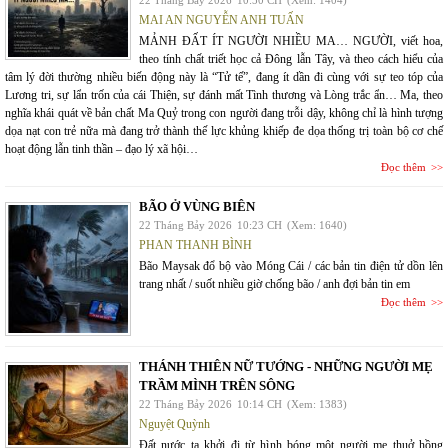
22 Tháng Bảy 2026
10:50 CH
(Xem: 1404)
MAI AN NGUYỄN ANH TUẤN
MẢNH ĐẤT ÍT NGƯỜI NHIỀU MA… NGƯỜI, viết hoa,
theo tính chất triết học cả Đông lẫn Tây, và theo cách hiểu của
tâm lý đời thường nhiều biến động này là “Tử tế”, đang ít dần đi cùng với sự teo tóp của
Lương tri, sự lẩn trốn của cái Thiện, sự đánh mất Tình thương và Lòng trắc ẩn… Ma, theo
nghĩa khái quát về bản chất Ma Quỷ trong con người đang trỗi dậy, không chỉ là hình tượng
dọa nạt con trẻ nữa mà đang trở thành thế lực khủng khiếp đe dọa thống trị toàn bộ cơ chế
hoạt động lẫn tinh thần – đạo lý xã hội…
Đọc thêm
BÃO Ở VÙNG BIÊN
22 Tháng Bảy 2026
10:23 CH
(Xem: 1640)
PHAN THANH BÌNH
Bão Maysak đổ bộ vào Móng Cái / các bản tin điện tử dồn lên
trang nhất / suốt nhiều giờ chống bão / anh đợi bản tin em
Đọc thêm
THÁNH THIÊN NỮ TƯỚNG - NHỮNG NGƯỜI MẸ
TRẦM MÌNH TRÊN SÔNG
22 Tháng Bảy 2026
10:14 CH
(Xem: 1383)
Nguyệt Quỳnh
Đất nước ta khởi đi từ hình bóng một người mẹ thuở hồng