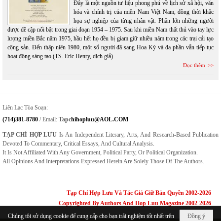
Đây là một nguồn tư liệu phong phú về lịch sử xã hội, văn
hóa và chính trị của miền Nam Việt Nam, đồng thời khắc
họa sự nghiệp của từng nhân vật. Phần lớn những người
được đề cập nổi bật trong giai đoạn 1954 – 1975. Sau khi miền Nam thất thủ vào tay lực
lượng miền Bắc năm 1975, hầu hết họ đều bị giam giữ nhiều năm trong các trại cải tạo
cộng sản. Đến thập niên 1980, một số người đã sang Hoa Kỳ và đa phần vẫn tiếp tục
hoạt động sáng tạo.(TS. Eric Henry, dịch giả)
Đọc thêm
Liên Lạc Tòa Soạn:
(714)381-8780
/ Email:
Tapc
Hihopluu@AOL.COM
TẠP CHÍ HỢP LƯU
Is An Independent Literary, Arts, And Research-Based Publication
Devoted To Commentary, Critical Essays, And Cultural Analysis.
It Is Not Affiliated With Any Government, Political Party, Or Political Organization.
All Opinions And Interpretations Expressed Herein Are Solely Those Of The Authors.
Tạp Chí Hợp Lưu Và Tác Giả Giữ Bản Quyền 2002-2026
Copyrighted By Authors And Hop Luu Magazine 2002-2026
Chúng tôi sử dụng cookie để cung cấp cho bạn trải nghiệm tốt nhất trên
Đồng ý