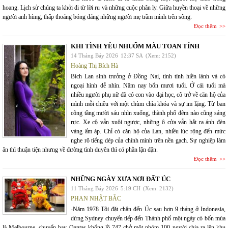
hoang. Lịch sử chúng ta khởi đi từ lời ru và những cuộc phân ly. Giữa huyền thoại về những
người anh hùng, thấp thoáng bóng dáng những người mẹ trầm mình trên sông.
Đọc thêm
KHI TÌNH YÊU NHUỐM MÀU TOAN TÍNH
14 Tháng Bảy 2026
12:37 SA
(Xem: 2152)
Hoàng Thị Bích Hà
Bích Lan sinh trưởng ở Đồng Nai, tính tình hiền lành và có
ngoại hình dễ nhìn. Năm nay bốn mươi tuổi. Ở cái tuổi mà
nhiều người phụ nữ đã có con vào đại học, cô trở về căn hộ của
mình mỗi chiều với một chùm chìa khóa và sự im lặng. Từ ban
công tầng mười sáu nhìn xuống, thành phố đêm nào cũng sáng
rực. Xe cộ vẫn xuôi ngược, những ô cửa vẫn hắt ra ánh đèn
vàng ấm áp. Chỉ có căn hộ của Lan, nhiều lúc rộng đến mức
nghe rõ tiếng dép của chính mình trên nền gạch. Sự nghiệp làm
ăn thì thuận tiện nhưng về đường tình duyên thì có phần lận đận.
Đọc thêm
NHỮNG NGÀY XƯA NƠI ĐẤT ÚC
11 Tháng Bảy 2026
5:19 CH
(Xem: 2132)
PHAN NHẬT BẮC
-Năm 1978 Tôi đặt chân đến Úc sau hơn 9 tháng ở Indonesia,
dừng Sydney chuyển tiếp đến Thành phố một ngày có bốn mùa
là Melbourne, chuyến bay Qantas khổng lồ 747 chở một nhóm 100 người chia ra lên khu