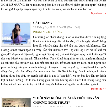
là một ẩn dụ của hôm nay? Xã hội Việt Nam đã thay đổi đến đâu trước những vấn đề mà
XÓM BỜ MƯƠNG đặt ra: môi trường, bạo lực, sự vô cảm, và phẩm giá con người? Chúng
tôi xin giới thiệu lại truyện ngắn này. Câu trả lời, có lẽ, xin dành cho mỗi bạn đọc.
Đọc thêm
CÁT HOANG
29 Tháng Bảy 2026
3:34 CH
(Xem: 841)
PHẠM NGỌC LƯƠNG
Có những tác phẩm không thuộc về một thời điểm. Chúng lặng
lẽ nằm lại trên trang giấy nhiều năm, rồi một ngày nào đó bỗng
hiện lên với sức nặng như thể vừa mới được viết hôm qua. Cát
Hoang là một truyện ngắn như vậy. Lần đầu xuất hiện trên Tạp chí Hợp Lưu bởi lối viết tối
giản, đứt đoạn như điện ảnh, ngôn ngữ đầy ký hiệu, và một thế giới nghệ thuật khiến người
đọc vừa bối rối vừa ám ảnh. Nhà phê bình Thụy Khuê từng nhận xét đây là một truyện ngắn
có cấu trúc của thơ hiện đại, nơi mỗi câu chữ đều trở thành một ám hiệu, buộc người đọc
phải đọc bằng trực giác nhiều hơn bằng cốt truyện. Trong thế giới ấy, có một bãi đất nổi giữa
dòng sông, một cộng đồng sống như chưa từng biết đến ánh sáng của văn minh, nơi trẻ em
không được học chữ, nơi người biết chữ bị gọi là "con điên", và nơi bạo lực dần trở thành
trật tự bình thường. Đó là một không gian hư cấu. Nhưng điều khiến Cát Hoang sống mãi
không nằm ở tính hư cấu ấy, mà ở khả năng đánh thức những câu hỏi chưa bao giờ cũ:
Đọc thêm
“THỜI NÀY KHÔNG PHẢI LÀ THỜI CỦA VĂN
CHƯƠNG NGHỆ THUẬT”