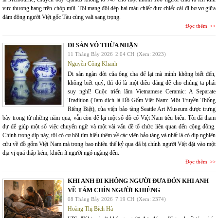
vực thượng hạng trên chóp mũi. Tôi mang đôi dép hai màu chiếc đực chiếc cái đi bơ vơ giữa
đám đông người Việt gốc Tàu cùng vali sang trọng.
Đọc thêm
DI SẢN VÔ THỪA NHẬN
11 Tháng Bảy 2026
2:04 CH
(Xem: 2023)
Nguyễn Công Khanh
Di sản ngàn đời của ông cha để lại mà mình không biết đến,
không biết quý, thì đó là một điều đáng để cho chúng ta phải
suy nghĩ! Cuộc triển lãm Vietnamese Ceramic: A Separate
Tradition (Tạm dịch là Đồ Gốm Việt Nam: Một Truyền Thống
Riêng Biệt), của viện bảo tàng Seattle Art Museum được trưng
bày trong từ những năm qua, vẫn còn để lại một số đồ cổ Việt Nam tiêu biểu. Tôi đã tham
dự để giúp một số việc chuyển ngữ và một vài vấn đề tổ chức liên quan đến cộng đồng.
Chính trong dịp này, tôi có cơ hội tìm hiểu thêm về các viện bảo tàng và nhất là có dịp nghiên
cứu về đồ gốm Việt Nam mà trong bao nhiêu thế kỷ qua đã bị chính người Việt đặt vào một
địa vị quá thấp kém, khiến ít người ngó ngàng đến.
Đọc thêm
KHI ANH ĐI KHÔNG NGƯỜI ĐƯA ĐÓN KHI ANH
VỀ TÁM CHÍN NGƯỜI KHIÊNG
08 Tháng Bảy 2026
7:19 CH
(Xem: 2374)
Hoàng Thị Bích Hà