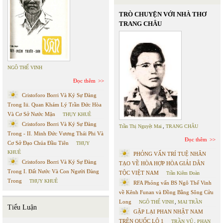
TRÒ CHUYỆN VỚI NHÀ THƠ
TRANG CHÂU
NGÔ THẾ VINH
Đọc thêm
Cristoforo Borri Và Ký Sự Đàng
Trong Iii. Quan Khám Lý Trần Đức Hòa
Và Cơ Sở Nước Mặn
THỤY KHUÊ
Cristoforo Borri Và Ký Sự Đàng
Trần Thị Nguyệt Mai
,
TRANG CHÂU
Trong - II. Minh Đức Vương Thái Phi Và
Đọc thêm
Cơ Sở Đạo Chúa Đầu Tiên
THỤY
KHUÊ
PHỎNG VẤN TRÍ TUỆ NHÂN
Cristoforo Borri Và Ký Sự Đàng
TẠO VỀ HÒA HỢP HÒA GIẢI DÂN
Trong I. Đất Nước Và Con Người Đàng
TỘC VIỆT NAM
Trần Kiêm Đoàn
Trong
THỤY KHUÊ
RFA Phỏng vấn BS Ngô Thế Vinh
về Kênh Funan và Đồng Bằng Sông Cửu
Long
NGÔ THẾ VINH
,
MAI TRẦN
Tiểu Luận
GẶP LẠI PHAN NHẬT NAM
TRÊN QUỐC LỘ 1
TRẦN VŨ
,
PHAN