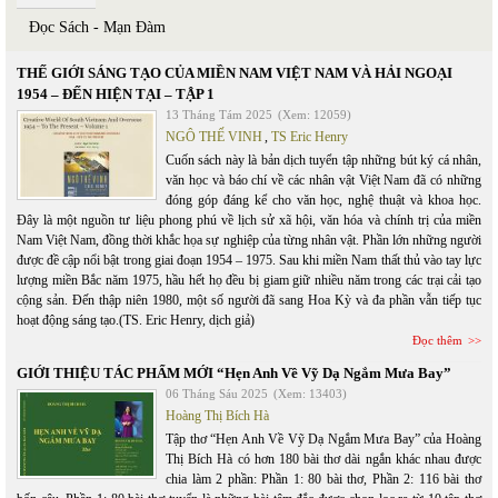
Đọc Sách - Mạn Đàm
THẾ GIỚI SÁNG TẠO CỦA MIỀN NAM VIỆT NAM VÀ HẢI NGOẠI
1954 – ĐẾN HIỆN TẠI – TẬP 1
13 Tháng Tám 2025
(Xem: 12059)
NGÔ THẾ VINH
,
TS Eric Henry
Cuốn sách này là bản dịch tuyển tập những bút ký cá nhân,
văn học và báo chí về các nhân vật Việt Nam đã có những
đóng góp đáng kể cho văn học, nghệ thuật và khoa học.
Đây là một nguồn tư liệu phong phú về lịch sử xã hội, văn hóa và chính trị của miền
Nam Việt Nam, đồng thời khắc họa sự nghiệp của từng nhân vật. Phần lớn những người
được đề cập nổi bật trong giai đoạn 1954 – 1975. Sau khi miền Nam thất thủ vào tay lực
lượng miền Bắc năm 1975, hầu hết họ đều bị giam giữ nhiều năm trong các trại cải tạo
cộng sản. Đến thập niên 1980, một số người đã sang Hoa Kỳ và đa phần vẫn tiếp tục
hoạt động sáng tạo.(TS. Eric Henry, dịch giả)
Đọc thêm
GIỚI THIỆU TÁC PHẨM MỚI “Hẹn Anh Về Vỹ Dạ Ngắm Mưa Bay”
06 Tháng Sáu 2025
(Xem: 13403)
Hoàng Thị Bích Hà
Tập thơ “Hẹn Anh Về Vỹ Dạ Ngắm Mưa Bay” của Hoàng
Thị Bích Hà có hơn 180 bài thơ dài ngắn khác nhau được
chia làm 2 phần: Phần 1: 80 bài thơ, Phần 2: 116 bài thơ