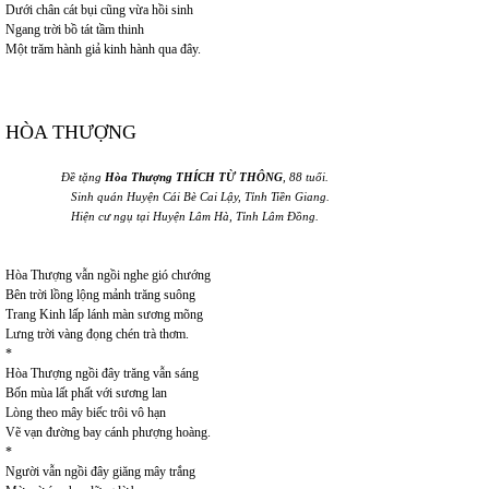
Dưới chân cát bụi cũng vừa hồi sinh
Ngang trời bồ tát tầm thinh
Một trăm hành giả kinh hành qua đây.
HÒA THƯỢNG
Đề tặng
Hòa Thượng THÍCH TỪ THÔNG
, 88 tuổi.
Sinh quán Huyện Cái Bè Cai Lậy, Tỉnh Tiền Giang.
Hiện cư ngụ tại Huyện Lâm Hà, Tỉnh Lâm Đồng.
Hòa Thượng vẫn ngồi nghe gió chướng
Bên trời lồng lộng mảnh trăng suông
Trang Kinh lấp lánh màn sương mõng
Lưng trời vàng đọng chén trà thơm.
*
Hòa Thượng ngồi đây trăng vẫn sáng
Bốn mùa lất phất với sương lan
Lòng theo mây biếc trôi vô hạn
Vẽ vạn đường bay cánh phượng hoàng.
*
Người vẫn ngồi đây giăng mây trắng