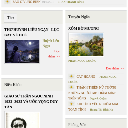
BÃO Ở VÙNG BIÊN
10:23 CH
PHAN THANH BÌNH
Truyện Ngắn
Thơ
XÓM BỜ MƯƠNG
THƠ HUỲNH LIỄU NGẠN - LỤC
BÁT VỀ HUẾ
Huỳnh Liễu
Ngạn
Đọc
thêm
PHẠM NGỌC LƯƠNG
Đọc thêm
CÁT HOANG
PHẠM NGỌC
LƯƠNG
Biên Khảo
THÁNH THIÊN NỮ TƯỚNG -
NHỮNG NGƯỜI MẸ TRẦM MÌNH
GIÁO SƯ TRẦN NGỌC NINH
TRÊN SÔNG
Nguyệt Quỳnh
1923 -2025 VÀ ƯỚC VỌNG DUY
KHI TÌNH YÊU NHUỐM MÀU
TÂN
TOAN TÍNH
Hoàng Thị Bích Hà
Phỏng Vấn