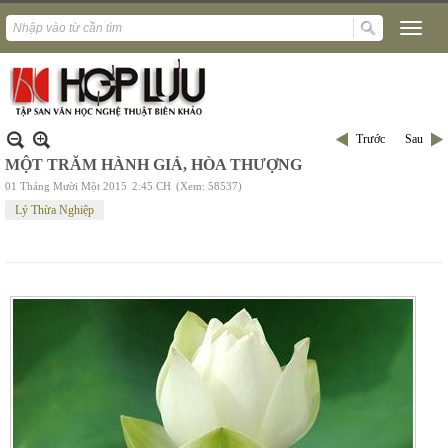
Trước
Sau
MỘT TRĂM HÀNH GIẢ, HÒA THƯỢNG
01 Tháng Mười Một 2015
2:45 CH
(Xem: 58537)
Lý Thừa Nghiệp