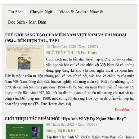
Tin Sách
Chuyển Ngữ
Video & Audio : Nhạc & . . .
Đọc Sách - Mạn Đàm
THẾ GIỚI SÁNG TẠO CỦA MIỀN NAM VIỆT NAM VÀ HẢI NGOẠI
1954 – ĐẾN HIỆN TẠI – TẬP 1
13 Tháng Tám 2025
(Xem: 12057)
NGÔ THẾ VINH
,
TS Eric Henry
Cuốn sách này là bản dịch tuyển tập những bút ký cá nhân,
văn học và báo chí về các nhân vật Việt Nam đã có những
đóng góp đáng kể cho văn học, nghệ thuật và khoa học.
Đây là một nguồn tư liệu phong phú về lịch sử xã hội, văn hóa và chính trị của miền
Nam Việt Nam, đồng thời khắc họa sự nghiệp của từng nhân vật. Phần lớn những người
được đề cập nổi bật trong giai đoạn 1954 – 1975. Sau khi miền Nam thất thủ vào tay lực
lượng miền Bắc năm 1975, hầu hết họ đều bị giam giữ nhiều năm trong các trại cải tạo
cộng sản. Đến thập niên 1980, một số người đã sang Hoa Kỳ và đa phần vẫn tiếp tục
hoạt động sáng tạo.(TS. Eric Henry, dịch giả)
Đọc thêm
GIỚI THIỆU TÁC PHẨM MỚI “Hẹn Anh Về Vỹ Dạ Ngắm Mưa Bay”
06 Tháng Sáu 2025
(Xem: 13396)
Hoàng Thị Bích Hà
Tập thơ “Hẹn Anh Về Vỹ Dạ Ngắm Mưa Bay” của Hoàng