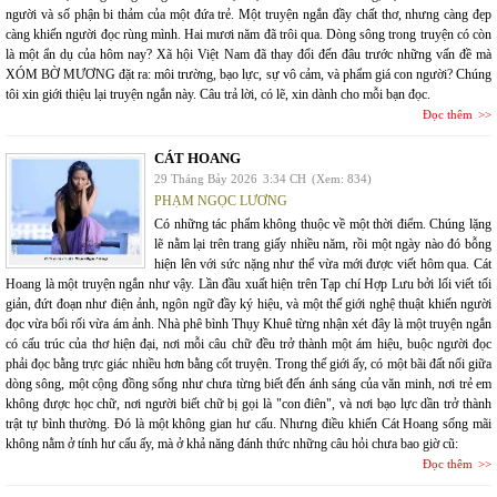
người và số phận bi thảm của một đứa trẻ. Một truyện ngắn đầy chất thơ, nhưng càng đẹp
càng khiến người đọc rùng mình. Hai mươi năm đã trôi qua. Dòng sông trong truyện có còn
là một ẩn dụ của hôm nay? Xã hội Việt Nam đã thay đổi đến đâu trước những vấn đề mà
XÓM BỜ MƯƠNG đặt ra: môi trường, bạo lực, sự vô cảm, và phẩm giá con người? Chúng
tôi xin giới thiệu lại truyện ngắn này. Câu trả lời, có lẽ, xin dành cho mỗi bạn đọc.
Đọc thêm
CÁT HOANG
29 Tháng Bảy 2026
3:34 CH
(Xem: 834)
PHẠM NGỌC LƯƠNG
Có những tác phẩm không thuộc về một thời điểm. Chúng lặng
lẽ nằm lại trên trang giấy nhiều năm, rồi một ngày nào đó bỗng
hiện lên với sức nặng như thể vừa mới được viết hôm qua. Cát
Hoang là một truyện ngắn như vậy. Lần đầu xuất hiện trên Tạp chí Hợp Lưu bởi lối viết tối
giản, đứt đoạn như điện ảnh, ngôn ngữ đầy ký hiệu, và một thế giới nghệ thuật khiến người
đọc vừa bối rối vừa ám ảnh. Nhà phê bình Thụy Khuê từng nhận xét đây là một truyện ngắn
có cấu trúc của thơ hiện đại, nơi mỗi câu chữ đều trở thành một ám hiệu, buộc người đọc
phải đọc bằng trực giác nhiều hơn bằng cốt truyện. Trong thế giới ấy, có một bãi đất nổi giữa
dòng sông, một cộng đồng sống như chưa từng biết đến ánh sáng của văn minh, nơi trẻ em
không được học chữ, nơi người biết chữ bị gọi là "con điên", và nơi bạo lực dần trở thành
trật tự bình thường. Đó là một không gian hư cấu. Nhưng điều khiến Cát Hoang sống mãi
không nằm ở tính hư cấu ấy, mà ở khả năng đánh thức những câu hỏi chưa bao giờ cũ:
Đọc thêm