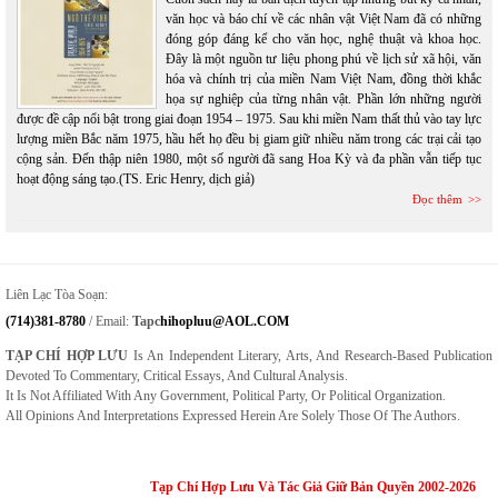
văn học và báo chí về các nhân vật Việt Nam đã có những
đóng góp đáng kể cho văn học, nghệ thuật và khoa học.
Đây là một nguồn tư liệu phong phú về lịch sử xã hội, văn
hóa và chính trị của miền Nam Việt Nam, đồng thời khắc
họa sự nghiệp của từng nhân vật. Phần lớn những người
được đề cập nổi bật trong giai đoạn 1954 – 1975. Sau khi miền Nam thất thủ vào tay lực
lượng miền Bắc năm 1975, hầu hết họ đều bị giam giữ nhiều năm trong các trại cải tạo
cộng sản. Đến thập niên 1980, một số người đã sang Hoa Kỳ và đa phần vẫn tiếp tục
hoạt động sáng tạo.(TS. Eric Henry, dịch giả)
Đọc thêm
Liên Lạc Tòa Soạn:
(714)381-8780
/ Email:
Tapc
Hihopluu@AOL.COM
TẠP CHÍ HỢP LƯU
Is An Independent Literary, Arts, And Research-Based Publication
Devoted To Commentary, Critical Essays, And Cultural Analysis.
It Is Not Affiliated With Any Government, Political Party, Or Political Organization.
All Opinions And Interpretations Expressed Herein Are Solely Those Of The Authors.
Tạp Chí Hợp Lưu Và Tác Giả Giữ Bản Quyền 2002-2026