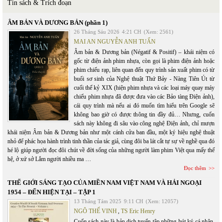
Tin sách & Trích đoạn
ÂM BẢN VÀ DƯƠNG BẢN (phần 1)
26 Tháng Sáu 2026
4:21 CH
(Xem: 2561)
MAI AN NGUYỄN ANH TUẤN
Âm bản & Dương bản (Négatif & Positif) – khái niệm có
gốc từ điện ảnh phim nhựa, còn gọi là phim điện ảnh hoặc
phim chiếu rạp, liên quan đến quy trình sản xuất phim có từ
buổi sơ sinh của Nghệ thuật Thứ Bảy - Nàng Tiên Út từ
cuối thế kỷ XIX (hiện phim nhựa và các loại máy quay máy
chiếu phim nhựa đã được đưa vào các Bảo tàng Điện ảnh),
cái quy trình mà nếu ai đó muốn tìm hiểu trên Google sẽ
không bao giờ có được thông tin đầy đủ… Nhưng, cuốn
sách này không đi sâu vào công nghệ Điện ảnh, chỉ mượn
khái niệm Âm bản & Dương bản như một cánh cửa ban đầu, một ký hiệu nghệ thuật
nhỏ để phác họa hành trình tinh thần của tác giả, cùng đôi ba lát cắt tự sự về nghề qua đó
hé lộ giúp người đọc đôi chút về đời sống của những người làm phim Việt qua mấy thế
hệ, ở xứ sở Lắm người nhiều ma …
Đọc thêm
THẾ GIỚI SÁNG TẠO CỦA MIỀN NAM VIỆT NAM VÀ HẢI NGOẠI
1954 – ĐẾN HIỆN TẠI – TẬP 1
13 Tháng Tám 2025
9:11 CH
(Xem: 12057)
NGÔ THẾ VINH
,
TS Eric Henry
Cuốn sách này là bản dịch tuyển tập những bút ký cá nhân,