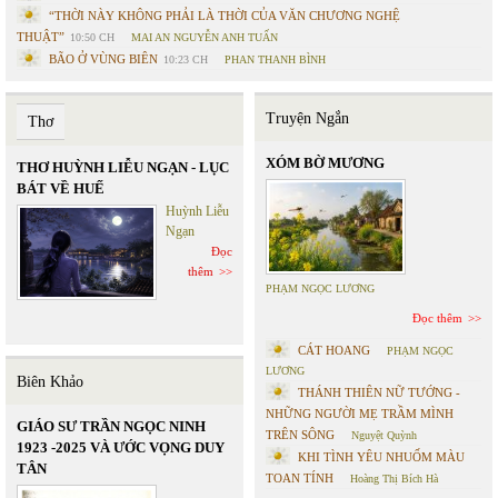
“THỜI NÀY KHÔNG PHẢI LÀ THỜI CỦA VĂN CHƯƠNG NGHỆ
THUẬT”
10:50 CH
MAI AN NGUYỄN ANH TUẤN
BÃO Ở VÙNG BIÊN
10:23 CH
PHAN THANH BÌNH
Truyện Ngắn
Thơ
XÓM BỜ MƯƠNG
THƠ HUỲNH LIỄU NGẠN - LỤC
BÁT VỀ HUẾ
Huỳnh Liễu
Ngạn
Đọc
thêm
PHẠM NGỌC LƯƠNG
Đọc thêm
CÁT HOANG
PHẠM NGỌC
LƯƠNG
Biên Khảo
THÁNH THIÊN NỮ TƯỚNG -
NHỮNG NGƯỜI MẸ TRẦM MÌNH
GIÁO SƯ TRẦN NGỌC NINH
TRÊN SÔNG
Nguyệt Quỳnh
1923 -2025 VÀ ƯỚC VỌNG DUY
KHI TÌNH YÊU NHUỐM MÀU
TÂN
TOAN TÍNH
Hoàng Thị Bích Hà