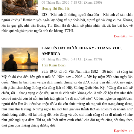
08 Tháng Bảy 2026
7:19 CH
(Xem: 2360)
Hoàng Thị Bích Hà
LTS: "Khi anh đi không người đưa đón – Khi anh về tám chín
người khiêng" là một truyện ngắn lay động về sự phản bội, sự trả giá và lòng vị tha. Không
lên án gay gắt, nhà văn Hoàng Thị Bích Hà để chính số phận nhân vật cất lên bài học về
nhân quả và giá trị của nghĩa tình tào khang. TCHL
Đọc thêm
CÁM ƠN ĐẤT NƯỚC HOA KỲ - THANK YOU,
AMERICA
08 Tháng Bảy 2026
5:41 CH
(Xem: 1979)
Trần Kiêm Đoàn
Sinh 1946, tôi rời Việt Nam năm 1982 – 36 tuổi – và sống tại
Mỹ từ đó cho đến bây giờ ở tuổi 80. Năm nay – 2026 – Mỹ kỷ niệm 250 năm ngày lập
quốc. Nhìn lại bản thân và gia đình mình, chúng tôi đã được sống trên đất nước này ngót
một phần năm chặng đường của dòng lịch sử Hiệp Chủng Quốc Hoa Kỳ. / Càng đến tuổi xế
chiều, rồi... chạng vạng cuộc đời, sự ra đi vĩnh viễn không còn là vấn đề bận tâm như thời
còn trẻ mà chỉ còn lại nỗi ám ảnh tuổi già là “ra đi như thế nào”. Có lúc nghe tin người bạn,
người thân làm ăn kiếm bạc triệu đô la tôi vẫn chúc mừng nhưng với tâm trạng dửng dưng
như mùa thu lá rụng. Nhưng nghe tin một bạn già vừa thảnh thơi an nhiên ra đi nhanh như
khuất bóng chiều, tôi lại mừng đến xúc động và ước chi mình cũng sẽ ra đi nhanh và nhẹ
như giấc ngủ qua đêm. Thì ra, cái “nỗi niềm canh cánh” của đời người cũng đổi thay theo
thời gian qua những chặng đường đời.
Đọc thêm