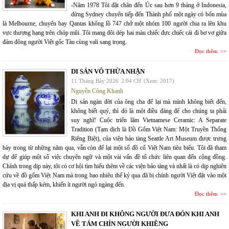
-Năm 1978 Tôi đặt chân đến Úc sau hơn 9 tháng ở Indonesia,
dừng Sydney chuyển tiếp đến Thành phố một ngày có bốn mùa
là Melbourne, chuyến bay Qantas khổng lồ 747 chở một nhóm 100 người chia ra lên khu
vực thượng hạng trên chóp mũi. Tôi mang đôi dép hai màu chiếc đực chiếc cái đi bơ vơ giữa
đám đông người Việt gốc Tàu cùng vali sang trọng.
Đọc thêm
DI SẢN VÔ THỪA NHẬN
11 Tháng Bảy 2026
2:04 CH
(Xem: 2017)
Nguyễn Công Khanh
Di sản ngàn đời của ông cha để lại mà mình không biết đến,
không biết quý, thì đó là một điều đáng để cho chúng ta phải
suy nghĩ! Cuộc triển lãm Vietnamese Ceramic: A Separate
Tradition (Tạm dịch là Đồ Gốm Việt Nam: Một Truyền Thống
Riêng Biệt), của viện bảo tàng Seattle Art Museum được trưng
bày trong từ những năm qua, vẫn còn để lại một số đồ cổ Việt Nam tiêu biểu. Tôi đã tham
dự để giúp một số việc chuyển ngữ và một vài vấn đề tổ chức liên quan đến cộng đồng.
Chính trong dịp này, tôi có cơ hội tìm hiểu thêm về các viện bảo tàng và nhất là có dịp nghiên
cứu về đồ gốm Việt Nam mà trong bao nhiêu thế kỷ qua đã bị chính người Việt đặt vào một
địa vị quá thấp kém, khiến ít người ngó ngàng đến.
Đọc thêm
KHI ANH ĐI KHÔNG NGƯỜI ĐƯA ĐÓN KHI ANH
VỀ TÁM CHÍN NGƯỜI KHIÊNG