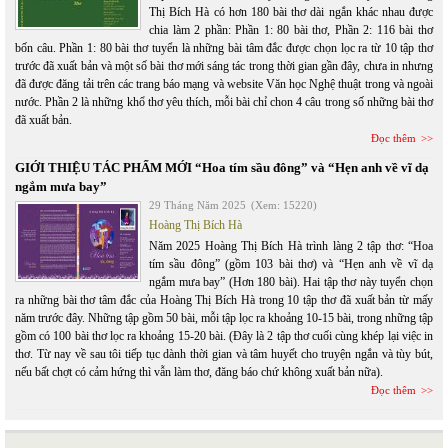
Thị Bích Hà có hơn 180 bài thơ dài ngắn khác nhau được
chia làm 2 phần: Phần 1: 80 bài thơ, Phần 2: 116 bài thơ
bốn câu. Phần 1: 80 bài thơ tuyển là những bài tâm đắc được chọn lọc ra từ 10 tập thơ
trước đã xuất bản và một số bài thơ mới sáng tác trong thời gian gần đây, chưa in nhưng
đã được đăng tải trên các trang báo mạng và website Văn học Nghệ thuật trong và ngoài
nước. Phần 2 là những khổ thơ yêu thích, mỗi bài chỉ chon 4 câu trong số những bài thơ
đã xuất bản.
Đọc thêm
GIỚI THIỆU TÁC PHẨM MỚI “Hoa tím sầu đông” và “Hẹn anh về vĩ dạ
ngắm mưa bay”
29 Tháng Năm 2025
(Xem: 15220)
Hoàng Thị Bích Hà
Năm 2025 Hoàng Thị Bích Hà trình làng 2 tập thơ: “Hoa
tím sầu đông” (gồm 103 bài thơ) và “Hẹn anh về vĩ dạ
ngắm mưa bay” (Hơn 180 bài). Hai tập thơ này tuyển chọn
ra những bài thơ tâm đắc của Hoàng Thị Bích Hà trong 10 tập thơ đã xuất bản từ mấy
năm trước đây. Những tập gồm 50 bài, mỗi tập lọc ra khoảng 10-15 bài, trong những tập
gồm có 100 bài thơ lọc ra khoảng 15-20 bài. (Đây là 2 tập thơ cuối cùng khép lại việc in
thơ. Từ nay về sau tôi tiếp tục dành thời gian và tâm huyết cho truyện ngắn và tùy bút,
nếu bất chợt có cảm hứng thì vẫn làm thơ, đăng báo chứ không xuất bản nữa).
Đọc thêm