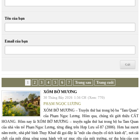
Tên của bạn
Email của bạn
1
2
3
4
5
6
7
Trang sau
Trang cuối
XÓM BỜ MƯƠNG
30 Tháng Bảy 2026
1:56 CH
(Xem: 770)
PHẠM NGỌC LƯƠNG
XÓM BỜ MƯƠNG – Truyện thứ hai trong bộ ba "Tam Quan"
của Phạm Ngọc Lương. Hôm qua, chúng tôi giới thiệu CÁT
HOANG. Hôm nay là XÓM BỜ MƯƠNG – truyện ngắn thứ hai trong bộ ba Tam Quan
của nhà văn trẻ Phạm Ngọc Lương, từng đăng trên Hợp Lưu số 87 (2006). Hơn hai mươi
năm trước, nhà phê bình Thụy Khuê đã gọi đây là "một câu chuyện cổ tích kinh dị", nơi cái
chết của một dòng sông song hành với sự mục rữa của môi trường, sự tha hóa của con