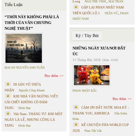
Long
NGÔ THẾ VINH
,
MAI TRẦN
Tiểu Luận
GẶP LẠI PHAN NHẬT NAM
TRÊN QUỐC LỘ 1
TRẦN VŨ
,
PHAN
“THỜI NÀY KHÔNG PHẢI LÀ
NHẬT NAM
THỜI CỦA VĂN CHƯƠNG
NGHỆ THUẬT”
Ký / Tùy Bút
NHỮNG NGÀY XƯA NƠI ĐẤT
ÚC
11 Tháng Bảy 2026
(Xem: 2129)
MAI AN NGUYỄN ANH TUẤN
Đọc thêm
DI SẢN VÔ THỪA
NHẬN
Nguyễn Công Khanh
PHAN NHẬT BẮC
KHI NHÀ VĂN NGỪNG VIẾT:
Đọc thêm
CÁI CHẾT KHÔNG CÓ ĐÁM
CÁM ƠN ĐẤT NƯỚC HOA KỲ -
TANG
Minh Hạo
THANK YOU, AMERICA
Trần Kiêm
Việt Nam- THÁNG TƯ: KHI MỘT
Đoàn
NGÀY LÀ LỄ, NHƯNG CŨNG LÀ
KỂ CHUYỆN FIFA WORLD CUP
TANG
Minh Hạo
2026
Phan Tấn Uẩn