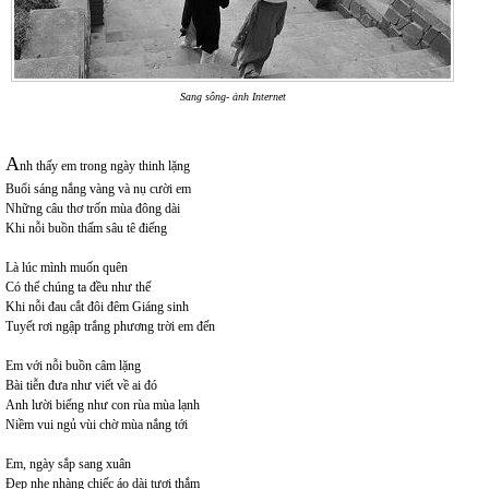
Sang sông- ảnh Internet
A
nh thấy em trong ngày thinh lặng
Buổi sáng nắng vàng và nụ cười em
Những câu thơ trốn mùa đông dài
Khi nỗi buồn thấm sâu tê điếng
Là lúc mình muốn quên
Có thể chúng ta đều như thế
Khi nỗi đau cắt đôi đêm Giáng sinh
Tuyết rơi ngập trắng phương trời em đến
Em với nỗi buồn câm lặng
Bài tiễn đưa như viết về ai đó
Anh lười biếng như con rùa mùa lạnh
Niềm vui ngủ vùi chờ mùa nắng tới
Em, ngày sắp sang xuân
Đẹp nhẹ nhàng chiếc áo dài tươi thắm