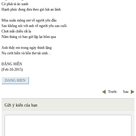
Có phải tà áo xanh
Hạnh phúc đong đưa theo gió hát an lành
Mùa xuân mộng mơ về người yêu đầu
Sao không nói với anh về người yêu sau cuối
Chợt mắt chiều rất lạ
Năm tháng có bao giờ lập lại hôm qua
Anh thấy em trong ngày thinh lặng
Nụ cười hiền và hồn thơ tái sinh…
ĐẶNG HIỀN
(Feb-10-2015)
DANG HIEN
Trước
Sau
Gửi ý kiến của bạn