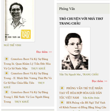
Phỏng Vấn
TRÒ CHUYỆN VỚI NHÀ THƠ
TRANG CHÂU
NGÔ THẾ VINH
Đọc thêm
Cristoforo Borri Và Ký Sự Đàng
Trong Iii. Quan Khám Lý Trần Đức Hòa
Và Cơ Sở Nước Mặn
THỤY KHUÊ
Cristoforo Borri Và Ký Sự Đàng
Trần Thị Nguyệt Mai
,
TRANG CHÂU
Trong - II. Minh Đức Vương Thái Phi Và
Đọc thêm
Cơ Sở Đạo Chúa Đầu Tiên
THỤY
KHUÊ
PHỎNG VẤN TRÍ TUỆ NHÂN
Cristoforo Borri Và Ký Sự Đàng
TẠO VỀ HÒA HỢP HÒA GIẢI DÂN
Trong I. Đất Nước Và Con Người Đàng
TỘC VIỆT NAM
Trần Kiêm Đoàn
Trong
THỤY KHUÊ
RFA Phỏng vấn BS Ngô Thế Vinh
về Kênh Funan và Đồng Bằng Sông Cửu