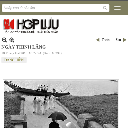
Trước
Sau
NGÀY THINH LẶNG
18 Tháng Hai 2015
10:22 SA
(Xem: 66399)
ĐẶNG HIỀN