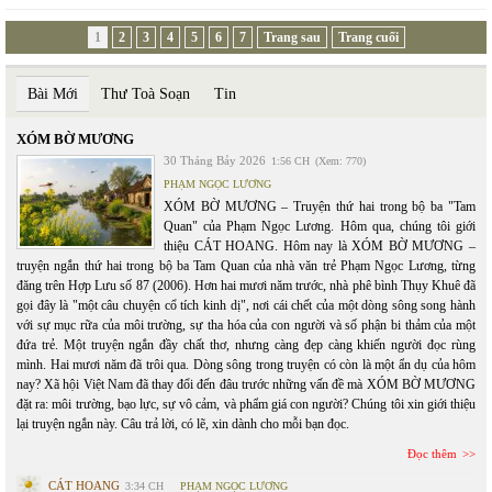
1
2
3
4
5
6
7
Trang sau
Trang cuối
Bài Mới
Thư Toà Soạn
Tin
XÓM BỜ MƯƠNG
30 Tháng Bảy 2026
1:56 CH
(Xem: 770)
PHẠM NGỌC LƯƠNG
XÓM BỜ MƯƠNG – Truyện thứ hai trong bộ ba "Tam
Quan" của Phạm Ngọc Lương. Hôm qua, chúng tôi giới
thiệu CÁT HOANG. Hôm nay là XÓM BỜ MƯƠNG –
truyện ngắn thứ hai trong bộ ba Tam Quan của nhà văn trẻ Phạm Ngọc Lương, từng
đăng trên Hợp Lưu số 87 (2006). Hơn hai mươi năm trước, nhà phê bình Thụy Khuê đã
gọi đây là "một câu chuyện cổ tích kinh dị", nơi cái chết của một dòng sông song hành
với sự mục rữa của môi trường, sự tha hóa của con người và số phận bi thảm của một
đứa trẻ. Một truyện ngắn đầy chất thơ, nhưng càng đẹp càng khiến người đọc rùng
mình. Hai mươi năm đã trôi qua. Dòng sông trong truyện có còn là một ẩn dụ của hôm
nay? Xã hội Việt Nam đã thay đổi đến đâu trước những vấn đề mà XÓM BỜ MƯƠNG
đặt ra: môi trường, bạo lực, sự vô cảm, và phẩm giá con người? Chúng tôi xin giới thiệu
lại truyện ngắn này. Câu trả lời, có lẽ, xin dành cho mỗi bạn đọc.
Đọc thêm
CÁT HOANG
3:34 CH
PHẠM NGỌC LƯƠNG