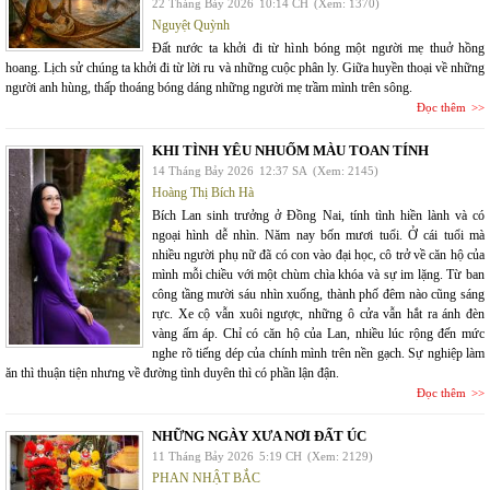
22 Tháng Bảy 2026
10:14 CH
(Xem: 1370)
Nguyệt Quỳnh
Đất nước ta khởi đi từ hình bóng một người mẹ thuở hồng
hoang. Lịch sử chúng ta khởi đi từ lời ru và những cuộc phân ly. Giữa huyền thoại về những
người anh hùng, thấp thoáng bóng dáng những người mẹ trầm mình trên sông.
Đọc thêm
KHI TÌNH YÊU NHUỐM MÀU TOAN TÍNH
14 Tháng Bảy 2026
12:37 SA
(Xem: 2145)
Hoàng Thị Bích Hà
Bích Lan sinh trưởng ở Đồng Nai, tính tình hiền lành và có
ngoại hình dễ nhìn. Năm nay bốn mươi tuổi. Ở cái tuổi mà
nhiều người phụ nữ đã có con vào đại học, cô trở về căn hộ của
mình mỗi chiều với một chùm chìa khóa và sự im lặng. Từ ban
công tầng mười sáu nhìn xuống, thành phố đêm nào cũng sáng
rực. Xe cộ vẫn xuôi ngược, những ô cửa vẫn hắt ra ánh đèn
vàng ấm áp. Chỉ có căn hộ của Lan, nhiều lúc rộng đến mức
nghe rõ tiếng dép của chính mình trên nền gạch. Sự nghiệp làm
ăn thì thuận tiện nhưng về đường tình duyên thì có phần lận đận.
Đọc thêm
NHỮNG NGÀY XƯA NƠI ĐẤT ÚC
11 Tháng Bảy 2026
5:19 CH
(Xem: 2129)
PHAN NHẬT BẮC