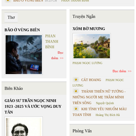
BÃO Ở VÙNG BIÊN
10:23 CH
PHAN THANH BÌNH
Truyện Ngắn
Thơ
XÓM BỜ MƯƠNG
BÃO Ở VÙNG BIÊN
PHAN
THANH
BÌNH
Đọc
thêm
PHẠM NGỌC LƯƠNG
Đọc thêm
CÁT HOANG
PHẠM NGỌC
LƯƠNG
Biên Khảo
THÁNH THIÊN NỮ TƯỚNG -
NHỮNG NGƯỜI MẸ TRẦM MÌNH
GIÁO SƯ TRẦN NGỌC NINH
TRÊN SÔNG
Nguyệt Quỳnh
1923 -2025 VÀ ƯỚC VỌNG DUY
KHI TÌNH YÊU NHUỐM MÀU
TÂN
TOAN TÍNH
Hoàng Thị Bích Hà
Phỏng Vấn