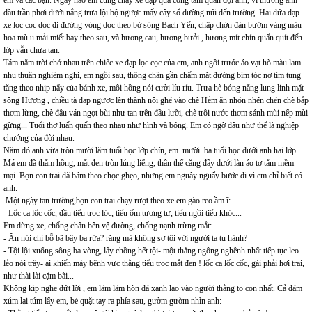
đầu trần phơi dưới nắng trưa lội bộ ngược mấy cây số đường núi đến trường. Hai đứa đạp
xe lọc cọc dọc đi đường vòng dọc theo bờ sông Bạch Yến, chập chờn đàn bướm vàng màu
hoa mù u mải miết bay theo sau, và hương cau, hương bưởi , hương mít chín quấn quít đến
lớp vẫn chưa tan.
Tám năm trời chở nhau trên chiếc xe đạp lọc cọc của em, anh ngồi trước áo vạt hò màu lam
nhu thuần nghiêm nghị, em ngồi sau, thõng chân gần chấm mặt đường bím tóc nơ tím tung
tăng theo nhịp nẩy của bánh xe, môi hồng nói cười líu ríu. Trưa hè bóng nắng lung linh mặt
sông Hương , chiều tà đạp ngược lên thành nội ghé vào chè Hẻm ăn nhón nhén chén chè bắp
thơm lừng, chè đậu ván ngọt bùi như tan trên đầu lưỡi, chè trôi nước thơm sánh mùi nếp mùi
gừng... Tuổi thơ luấn quấn theo nhau như hình và bóng. Em có ngờ đâu như thế là nghiệp
chướng của đời nhau.
Năm đó anh vừa tròn mười lăm tuổi học lớp chín, em mười ba tuổi học dưới anh hai lớp.
Má em đã thắm hồng, mắt đen tròn lúng liếng, thân thể căng đầy dưới làn áo tơ tằm mềm
mại. Bọn con trai đã bám theo chọc ghẹo, nhưng em nguây nguẩy bước đi vì em chỉ biết có
anh.
Một ngày tan trường,bọn con trai chạy rượt theo xe em gào reo ầm ĩ:
- Lốc ca lốc cốc, đầu tiểu trọc lóc, tiểu ốm tương tư, tiểu ngồi tiểu khóc...
Em dừng xe, chống chân bên vệ đường, chống nạnh trừng mắt:
- Ăn nói chi bỗ bã bậy bạ rứa? răng mà không sợ tội với người ta tu hành?
- Tội lội xuống sông ba vòng, lấy chồng hết tội- một thằng ngông nghênh nhất tiếp tục leo
lẻo nói trây- ai khiến mày bênh vực thằng tiểu trọc mắt đen ! lốc ca lốc cốc, gái phải hơi trai,
như thài lài cặm bãi...
Không kịp nghe dứt lời , em lăm lăm hòn đá xanh lao vào người thằng to con nhất. Cả đám
xúm lại túm lấy em, bẻ quặt tay ra phía sau, gườm gườm nhìn anh: