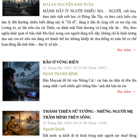
MAI AN NGUYỄN ANH TUẤN
MẢNH ĐẤT ÍT NGƯỜI NHIỀU MA… NGƯỜI, viết hoa,
theo tính chất triết học cả Đông lẫn Tây, và theo cách hiểu của
tâm lý đời thường nhiều biến động này là “Tử tế”, đang ít dần đi cùng với sự teo tóp của
Lương tri, sự lẩn trốn của cái Thiện, sự đánh mất Tình thương và Lòng trắc ẩn… Ma, theo
nghĩa khái quát về bản chất Ma Quỷ trong con người đang trỗi dậy, không chỉ là hình tượng
dọa nạt con trẻ nữa mà đang trở thành thế lực khủng khiếp đe dọa thống trị toàn bộ cơ chế
hoạt động lẫn tinh thần – đạo lý xã hội…
Đọc thêm
BÃO Ở VÙNG BIÊN
22 Tháng Bảy 2026
10:23 CH
(Xem: 1697)
PHAN THANH BÌNH
Bão Maysak đổ bộ vào Móng Cái / các bản tin điện tử dồn lên
trang nhất / suốt nhiều giờ chống bão / anh đợi bản tin em
Đọc thêm
THÁNH THIÊN NỮ TƯỚNG - NHỮNG NGƯỜI MẸ
TRẦM MÌNH TRÊN SÔNG
22 Tháng Bảy 2026
10:14 CH
(Xem: 1410)
Nguyệt Quỳnh
Đất nước ta khởi đi từ hình bóng một người mẹ thuở hồng