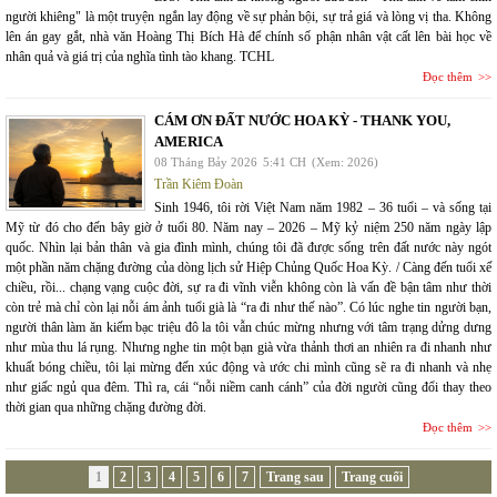
người khiêng" là một truyện ngắn lay động về sự phản bội, sự trả giá và lòng vị tha. Không
lên án gay gắt, nhà văn Hoàng Thị Bích Hà để chính số phận nhân vật cất lên bài học về
nhân quả và giá trị của nghĩa tình tào khang. TCHL
Đọc thêm
CÁM ƠN ĐẤT NƯỚC HOA KỲ - THANK YOU,
AMERICA
08 Tháng Bảy 2026
5:41 CH
(Xem: 2026)
Trần Kiêm Đoàn
Sinh 1946, tôi rời Việt Nam năm 1982 – 36 tuổi – và sống tại
Mỹ từ đó cho đến bây giờ ở tuổi 80. Năm nay – 2026 – Mỹ kỷ niệm 250 năm ngày lập
quốc. Nhìn lại bản thân và gia đình mình, chúng tôi đã được sống trên đất nước này ngót
một phần năm chặng đường của dòng lịch sử Hiệp Chủng Quốc Hoa Kỳ. / Càng đến tuổi xế
chiều, rồi... chạng vạng cuộc đời, sự ra đi vĩnh viễn không còn là vấn đề bận tâm như thời
còn trẻ mà chỉ còn lại nỗi ám ảnh tuổi già là “ra đi như thế nào”. Có lúc nghe tin người bạn,
người thân làm ăn kiếm bạc triệu đô la tôi vẫn chúc mừng nhưng với tâm trạng dửng dưng
như mùa thu lá rụng. Nhưng nghe tin một bạn già vừa thảnh thơi an nhiên ra đi nhanh như
khuất bóng chiều, tôi lại mừng đến xúc động và ước chi mình cũng sẽ ra đi nhanh và nhẹ
như giấc ngủ qua đêm. Thì ra, cái “nỗi niềm canh cánh” của đời người cũng đổi thay theo
thời gian qua những chặng đường đời.
Đọc thêm
1
2
3
4
5
6
7
Trang sau
Trang cuối