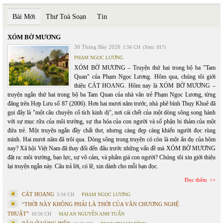
Bài Mới
Thư Toà Soạn
Tin
XÓM BỜ MƯƠNG
30 Tháng Bảy 2026
1:56 CH
(Xem: 817)
PHẠM NGỌC LƯƠNG
XÓM BỜ MƯƠNG – Truyện thứ hai trong bộ ba "Tam
Quan" của Phạm Ngọc Lương. Hôm qua, chúng tôi giới
thiệu CÁT HOANG. Hôm nay là XÓM BỜ MƯƠNG –
truyện ngắn thứ hai trong bộ ba Tam Quan của nhà văn trẻ Phạm Ngọc Lương, từng
đăng trên Hợp Lưu số 87 (2006). Hơn hai mươi năm trước, nhà phê bình Thụy Khuê đã
gọi đây là "một câu chuyện cổ tích kinh dị", nơi cái chết của một dòng sông song hành
với sự mục rữa của môi trường, sự tha hóa của con người và số phận bi thảm của một
đứa trẻ. Một truyện ngắn đầy chất thơ, nhưng càng đẹp càng khiến người đọc rùng
mình. Hai mươi năm đã trôi qua. Dòng sông trong truyện có còn là một ẩn dụ của hôm
nay? Xã hội Việt Nam đã thay đổi đến đâu trước những vấn đề mà XÓM BỜ MƯƠNG
đặt ra: môi trường, bạo lực, sự vô cảm, và phẩm giá con người? Chúng tôi xin giới thiệu
lại truyện ngắn này. Câu trả lời, có lẽ, xin dành cho mỗi bạn đọc.
Đọc thêm
CÁT HOANG
3:34 CH
PHẠM NGỌC LƯƠNG
“THỜI NÀY KHÔNG PHẢI LÀ THỜI CỦA VĂN CHƯƠNG NGHỆ
THUẬT”
10:50 CH
MAI AN NGUYỄN ANH TUẤN