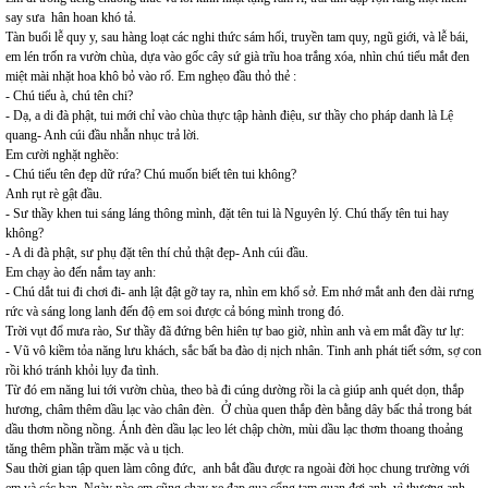
say sưa hân hoan khó tả.
Tàn buổi lễ quy y, sau hàng loạt các nghi thức sám hối, truyền tam quy, ngũ giới, và lễ bái,
em lén trốn ra vườn chùa, dựa vào gốc cây sứ già trĩu hoa trắng xóa, nhìn chú tiểu mắt đen
miệt mài nhặt hoa khô bỏ vào rổ. Em nghẹo đầu thỏ thẻ :
- Chú tiểu à, chú tên chi?
- Dạ, a di đà phật, tui mới chỉ vào chùa thực tập hành điệu, sư thầy cho pháp danh là Lệ
quang- Anh cúi đầu nhẫn nhục trả lời.
Em cười nghặt nghẽo:
- Chú tiểu tên đẹp dữ rứa? Chú muốn biết tên tui không?
Anh rụt rè gật đầu.
- Sư thầy khen tui sáng láng thông mình, đặt tên tui là Nguyên lý. Chú thấy tên tui hay
không?
- A di đà phật, sư phụ đặt tên thí chủ thật đẹp- Anh cúi đầu.
Em chạy ào đến nắm tay anh:
- Chú dắt tui đi chơi đi- anh lật đật gỡ tay ra, nhìn em khổ sở. Em nhớ mắt anh đen dài rưng
rức và sáng long lanh đến độ em soi được cả bóng mình trong đó.
Trời vụt đổ mưa rào, Sư thầy đã đứng bên hiên tự bao giờ, nhìn anh và em mắt đầy tư lự:
- Vũ vô kiềm tỏa năng lưu khách, sắc bất ba đào dị nịch nhân. Tinh anh phát tiết sớm, sợ con
rồi khó tránh khỏi lụy đa tình.
Từ đó em năng lui tới vườn chùa, theo bà đi cúng dường rồi la cà giúp anh quét dọn, thắp
hương, châm thêm dầu lạc vào chân đèn. Ở chùa quen thắp đèn bằng dây bấc thả trong bát
dầu thơm nồng nồng. Ánh đèn dầu lạc leo lét chập chờn, mùi dầu lạc thơm thoang thoảng
tăng thêm phần trầm mặc và u tịch.
Sau thời gian tập quen làm công đức, anh bắt đầu được ra ngoài đời học chung trường với
em và các bạn. Ngày nào em cũng chạy xe đạp qua cổng tam quan đợi anh, vì thương anh