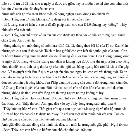
Lão Sư tổ trụ trì đã mặc cho ta ngày ta được thọ giáo, nay ta muốn trao lại cho con, như một
bảo tín vì ta tin vào căn duyên của con.
Nước mắt anh tự trào ra từ khóe mắt, cổ họng nghẹn ngào không nói thành lời:
- Bạch Thầy, con tự thấy không xứng đáng với tin yêu của Thầy.
- Lệ Quang, con có hiểu vì sao ta đã đặt pháp danh cho con là Lệ Quang hay không?- Thầy
nhìn sâu vào mắt anh.
- Bạch Thầy, con chỉ được kể lại tên của con được đặt theo bài kệ của sư tổ Nguyên Thiều
chùa Quốc Ân truyền lại.
- Đúng nhưng chỉ mới đúng có một nửa. Chữ đầu lấy đúng theo bài kệ của Tổ sư Đạo Mân,
nhưng tên của con là do ta đặt. Ta chưa bao giờ kể cho con biết rõ nguồn gốc của con. Con
bị bỏ rơi trước cổng chùa và được các đệ tử mang về nuôi làm phúc. Con không ngừng khóc
từ ngày được mang về chùa. Cũng một đêm ta không ngủ được như thế này, ta lần theo tiếng
khóc tìm đến con, ánh sáng tím lạ kỳ của một ngôi sao băng ngang bầu trời đã dắt ta đến gặp
con. Và ta quyết định làm lễ quy y và đặt tên cho con ngay khi con chỉ vài tháng tuổi. Ta tin
điều đó sẽ mang lại bình an cho tâm hồn trẻ thơ đa cảm của con. Và lạ lùng thay, sau buổi lễ
đơn sơ, con nín bặt tiếng khóc. Tên Pháp danh Lệ quang của con ra đời trong hoàn cảnh đó.
Lệ Quang là căn duyên của con. Đôi mắt con soi rõ cửa sổ tâm hồn của con, con đa cảm
nhưng không đa tình, con đầy lòng xót thương người nhưng không bi lụy.
- Bạch Thầy, chỉ có Thầy mới hiểu được con như vậy. Đời con chỉ nguyện theo niềm tin và
đạo Pháp. Xin Thầy tin con- Anh gục đầu vào tay Thầy, lòng trong suốt như pha lê.
- Thầy luôn tự hào về con. Thời gian vừa qua con học hành rất sáng dạ và tiến bộ vượt bậc.
Chưa có học trò nào của ta được như vậy. Ta chỉ còn một điều muốn nói với con. Con có
nhớ bài giảng của đức Thế Tôn về tình yêu hay không?
Anh giấu đôi mắt xao động của mình, lắc đầu, tim nhói lại trong một giây phút. Nghĩ tới em:
- Bạch Thầy, tim con bây giờ không còn chỗ cho tình yêu trần tục.