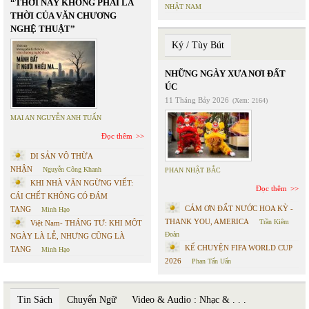
“THỜI NÀY KHÔNG PHẢI LÀ
NHẬT NAM
THỜI CỦA VĂN CHƯƠNG
NGHỆ THUẬT”
Ký / Tùy Bút
NHỮNG NGÀY XƯA NƠI ĐẤT
ÚC
11 Tháng Bảy 2026
(Xem: 2164)
MAI AN NGUYỄN ANH TUẤN
Đọc thêm
DI SẢN VÔ THỪA
NHẬN
Nguyễn Công Khanh
PHAN NHẬT BẮC
KHI NHÀ VĂN NGỪNG VIẾT:
Đọc thêm
CÁI CHẾT KHÔNG CÓ ĐÁM
CÁM ƠN ĐẤT NƯỚC HOA KỲ -
TANG
Minh Hạo
THANK YOU, AMERICA
Trần Kiêm
Việt Nam- THÁNG TƯ: KHI MỘT
Đoàn
NGÀY LÀ LỄ, NHƯNG CŨNG LÀ
KỂ CHUYỆN FIFA WORLD CUP
TANG
Minh Hạo
2026
Phan Tấn Uẩn
Tin Sách
Chuyển Ngữ
Video & Audio : Nhạc & . . .