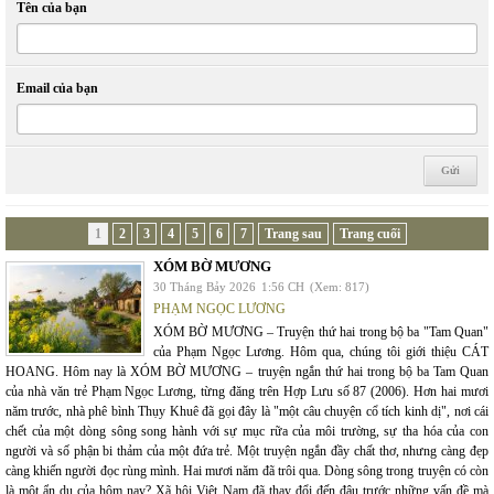
Tên của bạn
Email của bạn
1
2
3
4
5
6
7
Trang sau
Trang cuối
XÓM BỜ MƯƠNG
30 Tháng Bảy 2026
1:56 CH
(Xem: 817)
PHẠM NGỌC LƯƠNG
XÓM BỜ MƯƠNG – Truyện thứ hai trong bộ ba "Tam Quan"
của Phạm Ngọc Lương. Hôm qua, chúng tôi giới thiệu CÁT
HOANG. Hôm nay là XÓM BỜ MƯƠNG – truyện ngắn thứ hai trong bộ ba Tam Quan
của nhà văn trẻ Phạm Ngọc Lương, từng đăng trên Hợp Lưu số 87 (2006). Hơn hai mươi
năm trước, nhà phê bình Thụy Khuê đã gọi đây là "một câu chuyện cổ tích kinh dị", nơi cái
chết của một dòng sông song hành với sự mục rữa của môi trường, sự tha hóa của con
người và số phận bi thảm của một đứa trẻ. Một truyện ngắn đầy chất thơ, nhưng càng đẹp
càng khiến người đọc rùng mình. Hai mươi năm đã trôi qua. Dòng sông trong truyện có còn
là một ẩn dụ của hôm nay? Xã hội Việt Nam đã thay đổi đến đâu trước những vấn đề mà