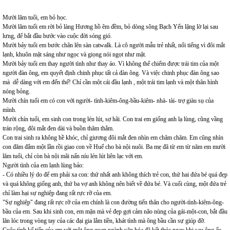
Mười lăm tuổi, em bỏ học.
Mười lăm tuổi em rời bỏ làng Hương hồ êm đềm, bỏ dòng sông Bạch Yến lặng lờ lại sau
lưng, để bắt đầu bước vào cuộc đời sóng gió.
Mười bảy tuổi em bước chân lên sàn catwalk. Là cô người mẫu trẻ nhất, nổi tiếng vì đôi mắt
lạnh, khuôn mặt sáng như ngọc và giọng nói ngọt như mật.
Mười bảy tuổi em thay người tình như thay áo. Vì không thể chiếm được trái tim của một
người đàn ông, em quyết định chinh phục tất cả đàn ông. Và việc chinh phục đàn ông sao
mà dễ dàng với em đến thế! Chỉ cần một cái đầu lạnh , một trái tim lạnh và một thân hình
nóng bỏng.
Mười chín tuổi em có con với người- tình-kiêm-ông-bầu-kiêm- nhà- tài- trợ giàu sụ của
mình.
Mười chín tuổi, em sinh con trong lén lút, sợ hãi. Con trai em giống anh lạ lùng, cũng vầng
trán rộng, đôi mắt đen dài và buồn thăm thẳm.
Con trai sinh ra không hề khóc, chỉ giương đôi mắt đen nhìn em chăm chăm. Em cũng nhìn
con đăm đắm một lần rồi giao con về Huế cho bà nội nuôi. Ba mẹ đã từ em từ năm em mười
lăm tuổi, chỉ còn bà nội mãi nấn níu lén lút liên lạc với em.
Người tình của em lạnh lùng bảo:
- Có nhiều lý do để em phải xa con: thứ nhất anh không thích trẻ con, thứ hai đứa bé quá đẹp
và quá không giống anh, thứ ba vợ anh không nên biết về đứa bé. Và cuối cùng, một đứa trẻ
chỉ làm hại sự nghiệp đang rất rực rỡ của em.
"Sự nghiệp" đang rất rực rỡ của em chính là con đường tiến thân cho người-tình-kiêm-ông-
bầu của em. Sau khi sinh con, em mặn mà vẻ đẹp gợi cảm não nùng của gái-một-con, bắt đầu
lăn lóc trong vòng tay của các đại gia lắm tiền, khát tình mà ông bầu cần sự giúp đỡ.
Cuộc tình kế tiếp của em với một ông quan ngành văn hóa đã kết thúc ngay khi sau ông ấy