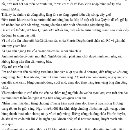
hồ, tưới mát hết hai triền bờ xanh um, trước khi xuôi về Bao Vinh nhập mình trở lại vào
dòng Hương.
Thật kỳ lạ, sinh ra từ dòng sông lặng lờ, sao lòng người luôn dậy sóng, dậy gió!
Đêm trước khi em sinh ra, vườn nhà nở bông hoa lạ. Mẹ kể một cội hoa Quỳnh đã cỗi già lại
trổ nhánh hoa ánh sắc vàng, hương tỏa nồng nàn suốt đêm trăng rằm tháng Bảy .
Bà em chỉ thở dài, đời hoa Quỳnh sớm nở tối tàn, hữu sắc lại hữu hương, tránh sao khỏi kiếp
đa đoan ba chìm bảy nổi.
Vì thế vừa lên năm tuổi, bà đã dắt em vào chùa Phước Duyên dưới chân núi Rú vì gần nhà
xin quy y tam bảo.
Ai ngờ đâu ngang trái của cả anh và em lại là nơi cửa chùa.
Anh nói anh đã cố quên mọi thứ. Người đã thấm phật tâm, chút duyên tình xem nhẹ, sắc
không hồng trần đâu cần vướng bận.
Vậy mà em vẫn nhớ.
Em nhớ như in đến cái nắng trưa lung linh yên ả lọt qua tán lá phượng, đến tiếng ve kêu ong
ong trong chùm hoa rực đỏ, mùi mít chín thơm lừng ướp mật vào con đường làng quanh co
qua dậu chè xanh, băng qua một dòng suối nhỏ, chạy dọc theo hàng trúc vàng óng đến cổng
chùa.
Và em nhớ như in chú tiểu tóc vén ba chòm ngộ nghĩnh, áo vạt hò màu lam, con mắt đen dài
tia nhìn thăm thẳm tần ngần đứng bên cổng tam quan nhìn em.
Nhằm mùa Phật đản, tiếng chuông từ hàng trăm ngôi chùa dọc theo tả ngạn sông Hương
vang rền từ ba giờ sáng. Ngự trị trên đồi Hà Khê, tháp chuông Thiên mụ ngân vang, trầm
hùng thanh thoát như chứng tỏ uy vũ cả một vùng. Riêng tiếng chuông chùa Phước duyên,
ẩn sâu dưới chân núi Rú vì lại ngân nga, khoan nhặt, rủ rỉ như tan trong huyết mạch của
làng quê.
Em đi trong tiếng chuông thúc và lời kinh nhật tụng rầm rì, trái tim đập rộn ràng một niềm