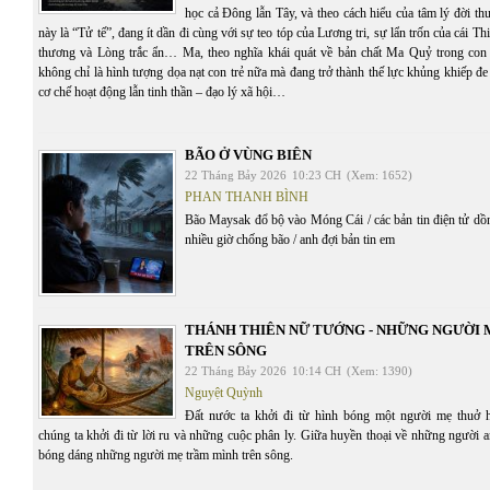
học cả Đông lẫn Tây, và theo cách hiểu của tâm lý đời t
này là “Tử tế”, đang ít dần đi cùng với sự teo tóp của Lương tri, sự lẩn trốn của cái T
thương và Lòng trắc ẩn… Ma, theo nghĩa khái quát về bản chất Ma Quỷ trong con 
không chỉ là hình tượng dọa nạt con trẻ nữa mà đang trở thành thế lực khủng khiếp đe 
cơ chế hoạt động lẫn tinh thần – đạo lý xã hội…
BÃO Ở VÙNG BIÊN
22 Tháng Bảy 2026
10:23 CH
(Xem: 1652)
PHAN THANH BÌNH
Bão Maysak đổ bộ vào Móng Cái / các bản tin điện tử dồn 
nhiều giờ chống bão / anh đợi bản tin em
THÁNH THIÊN NỮ TƯỚNG - NHỮNG NGƯỜI
TRÊN SÔNG
22 Tháng Bảy 2026
10:14 CH
(Xem: 1390)
Nguyệt Quỳnh
Đất nước ta khởi đi từ hình bóng một người mẹ thuở 
chúng ta khởi đi từ lời ru và những cuộc phân ly. Giữa huyền thoại về những người 
bóng dáng những người mẹ trầm mình trên sông.