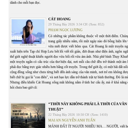
dành cho mỗi bạn đọc.
CÁT HOANG
29 Tháng Bảy 2026
3:34 CH
(Xem: 852)
PHẠM NGỌC LƯƠNG
Có những tác phẩm không thuộc về một thời điểm. Chúng 
trang giấy nhiều năm, rồi một ngày nào đó bỗng hiện lên
vừa mới được viết hôm qua. Cát Hoang là một truyện n
xuất hiện trên Tạp chí Hợp Lưu bởi lối viết tối giản, đứt đoạn như điện ảnh, ngôn ng
thế giới nghệ thuật khiến người đọc vừa bối rối vừa ám ảnh. Nhà phê bình Thụy Khuê
một truyện ngắn có cấu trúc của thơ hiện đại, nơi mỗi câu chữ đều trở thành một ám
phải đọc bằng trực giác nhiều hơn bằng cốt truyện. Trong thế giới ấy, có một bãi đất n
cộng đồng sống như chưa từng biết đến ánh sáng của văn minh, nơi trẻ em không đượ
biết chữ bị gọi là "con điên", và nơi bạo lực dần trở thành trật tự bình thường. Đó là 
Nhưng điều khiến Cát Hoang sống mãi không nằm ở tính hư cấu ấy, mà ở khả năng 
hỏi chưa bao giờ cũ:
“THỜI NÀY KHÔNG PHẢI LÀ THỜI CỦA VĂ
THUẬT”
22 Tháng Bảy 2026
10:50 CH
(Xem: 1410)
MAI AN NGUYỄN ANH TUẤN
MẢNH ĐẤT ÍT NGƯỜI NHIỀU MA… NGƯỜI, viết hoa, th