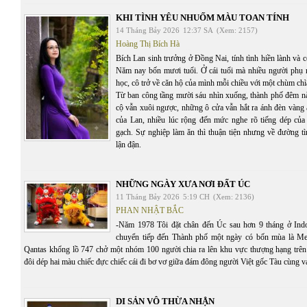
KHI TÌNH YÊU NHUỐM MÀU TOAN TÍNH
14 Tháng Bảy 2026
12:37 SA
(Xem: 2157)
Hoàng Thị Bích Hà
Bích Lan sinh trưởng ở Đồng Nai, tính tình hiền lành và c
Năm nay bốn mươi tuổi. Ở cái tuổi mà nhiều người phụ 
học, cô trở về căn hộ của mình mỗi chiều với một chùm chì
Từ ban công tầng mười sáu nhìn xuống, thành phố đêm n
cộ vẫn xuôi ngược, những ô cửa vẫn hắt ra ánh đèn vàng 
của Lan, nhiều lúc rộng đến mức nghe rõ tiếng dép của
gạch. Sự nghiệp làm ăn thì thuận tiện nhưng về đường tì
lận đận.
NHỮNG NGÀY XƯA NƠI ĐẤT ÚC
11 Tháng Bảy 2026
5:19 CH
(Xem: 2136)
PHAN NHẬT BẮC
-Năm 1978 Tôi đặt chân đến Úc sau hơn 9 tháng ở Ind
chuyển tiếp đến Thành phố một ngày có bốn mùa là Me
Qantas khổng lồ 747 chở một nhóm 100 người chia ra lên khu vực thượng hạng trê
đôi dép hai màu chiếc đực chiếc cái đi bơ vơ giữa đám đông người Việt gốc Tàu cùng va
DI SẢN VÔ THỪA NHẬN