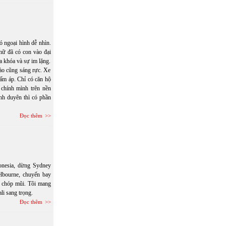
ó ngoại hình dễ nhìn.
nữ đã có con vào đại
a khóa và sự im lặng.
ào cũng sáng rực. Xe
ấm áp. Chỉ có căn hộ
 chính mình trên nền
nh duyên thì có phần
Đọc thêm
onesia, dừng Sydney
lbourne, chuyến bay
n chóp mũi. Tôi mang
li sang trọng.
Đọc thêm