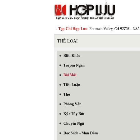
- Tạp Chí Hợp Lưu
Fountain Valley,
CA 92708
- USA
THỂ LOẠI
Biên Khảo
Truyện Ngắn
Bài Mới
Tiểu Luận
Thơ
Phỏng Vấn
Ký / Tùy Bút
Chuyển Ngữ
Đọc Sách - Mạn Đàm