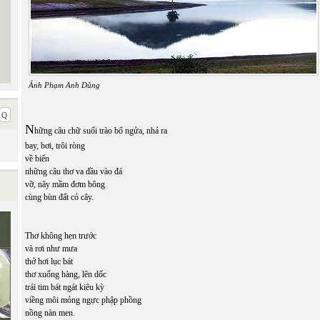
Ảnh Phạm Anh Dũng
N
hững câu chữ suối trào bổ ngửa, nhả ra
bay, bơi, trôi ròng
về biển
những câu thơ va đầu vào đá
vỡ, nãy mầm đơm bông
cùng bùn đất cỏ cây.
Thơ không hẹn trước
và rơi như mưa
thở hơi lục bát
thơ xuống hàng, lên dốc
trái tim bát ngát kiêu kỳ
viềng môi mỏng ngực phập phồng
nồng nàn men.