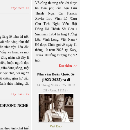
Vô cùng thương tiếc khi được
Đọc thêm
tin thân phụ của bạn Lưu
Thanh Nga: Cụ Francis
Xavier Lưu Vĩnh Lữ /Cựu
Chủ Tịch Nghị Viên Hội
Đồng Đô Thành Sài Gòn /
Sinh năm 1934 tại làng Tưởng
lặng lẽ nằm lại trên
Lộc, Vĩnh Long, Việt Nam /
 với sức nặng như thể
Đã được Chúa gọi về ngày 11
gắn như vậy. Lần đầu
tháng 10 năm 2025 tại Katy,
ữ đầy ký hiệu, và một
Texas. /Hưởng thượng thọ 92
 từng nhận xét đây là
tuổi
 hiệu, buộc người đọc
Đọc thêm
ổi giữa dòng sông, một
c học chữ, nơi người
Nhà văn Doãn Quốc Sỹ
một không gian hư cấu.
(1923-2025) ra đi
đánh thức những câu
14 Tháng Mười 2025
10:03
CH
(Xem: 11112)
Đọc thêm
N CHƯƠNG NGHỆ
Việt Báo
eo tính chất triết