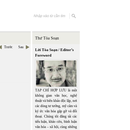
Thư Tòa Soạn
Trước
Sau
Lời Tòa Soạn / Editor’s
Foreword
TẠP CHÍ HỢP LƯU là một
không gian văn học, nghệ
thuật và biên khảo độc lập, nơi
các dòng tư tưởng, mỹ cảm và
ký ức văn hóa gặp gỡ và đối
thoại. Chúng tôi đăng tải các
tiểu luận, khảo cứu, bình luận
văn hóa – xã hội, cùng những