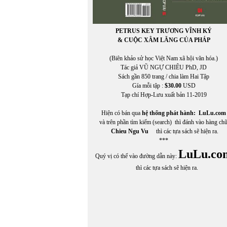
PETRUS KEY TRƯƠNG VĨNH KÝ
& CUỘC XÂM LĂNG CỦA PHÁP
(Biên khảo sử học Việt Nam xã hội văn hóa.)
Tác giả VŨ NGỰ CHIÊU PhD, JD
Sách gần 850 trang / chia làm Hai Tập
Gía mỗi tập :
$30.00
USD
Tạp chí Hợp-Lưu xuất bản 11-2019
Hiện có bán qua
hệ thống phát hành:
LuLu.com
và trên phần tìm kiếm (search) thì đánh vào hàng ch
Chieu Ngu Vu
thì các tựa sách sẽ hiện ra.
***
LuLu.co
Quý vị có thể vào đường dẫn này:
thì các tựa sách sẽ hiện ra.