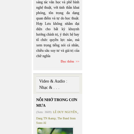
sáng tác văn học và phê bình
nghệ thuật, với tinh thần khai
phóng, tôn trọng đa dạng
quan điểm và tự do học thuật.
Hợp Lưu không nhằm đại
diện cho bất kỳ khuynh
hướng chính trị, ý thức hệ hay
tổ chức quyền lực nào, mà
xem trọng tiếng nói cá nhân,
chiều sâu suy tư và giá trị của
chữ nghĩa
Đọc thêm
Video & Audio :
Nhạc & . . .
NỖI NHỚ TRONG CƠN
MƯA
(Xem: 3609)
LÊ DUY NGUYÊN
,
Dang TN &amp; The Band from
Suno AI