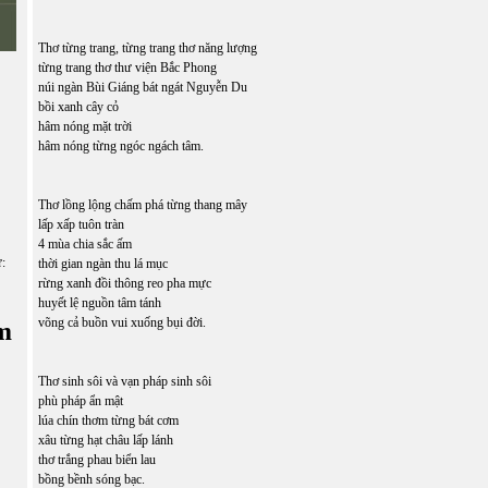
Thơ từng trang, từng trang thơ năng lượng
từng trang thơ thư viện Bắc Phong
núi ngàn Bùi Giáng bát ngát Nguyễn Du
bồi xanh cây cỏ
hâm nóng mặt trời
hâm nóng từng ngóc ngách tâm.
Thơ lồng lộng chấm phá từng thang mây
lấp xấp tuôn tràn
4 mùa chia sắc ấm
ữ:
thời gian ngàn thu lá mục
rừng xanh đồi thông reo pha mực
huyết lệ nguồn tâm tánh
võng cả buồn vui xuống bụi đời.
m
Thơ sinh sôi và vạn pháp sinh sôi
phù pháp ẩn mật
lúa chín thơm từng bát cơm
xâu từng hạt châu lấp lánh
thơ trắng phau biển lau
bồng bềnh sóng bạc.