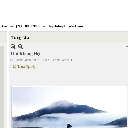
Điện thoại:
(714) 381-8780
E-mail:
tapchihopluu@aol.com
Trang Nhà
Thơ Không Hẹn
08 Tháng Giêng 2015
2:05 SA
(Xem: 59851)
Lý Thừa Nghiệp