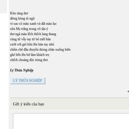
Kho tàng thơ
đừng hòng tỏ ngộ
vì sao cỏ màu xanh và đất màu lục
sữa Mẹ trắng trong vô tận ý
thơ ngả màu lếch thếch lang thang
cùng tử vẫy tay từ bỏ niết bàn
cười với gió hôn lên bàn tay nhỏ
chểm chệ đầu thuyền thòng chân xuống biển
ghé bến lên bờ làm khách trọ
chếch choáng độc trùng thơ.
Lý Thừa Nghiệp
LÝ THỪA NGHIỆP
Gửi ý kiến của bạn