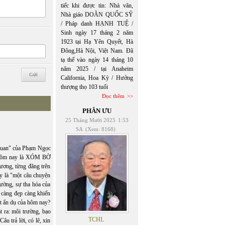
tiếc khi được tin: Nhà văn,
Nhà giáo DOÃN QUỐC SỸ
/ Pháp danh HẠNH TUỆ /
Sinh ngày 17 tháng 2 năm
1923 tại Hạ Yên Quyết, Hà
Đông,Hà Nội, Việt Nam. Đã
tạ thế vào ngày 14 tháng 10
năm 2025 / tại Anaheim
California, Hoa Kỳ / Hưởng
thượng thọ 103 tuổi
Đọc thêm
PHÂN ƯU
25 Tháng Mười 2025
1:53
SA
(Xem: 8168)
uan" của Phạm Ngọc
 Hôm nay là XÓM BỜ
ơng, từng đăng trên
y là "một câu chuyện
rường, sự tha hóa của
 càng đẹp càng khiến
t ẩn dụ của hôm nay?
ra: môi trường, bạo
TCHL
âu trả lời, có lẽ, xin