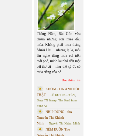
Tháng Năm, Sài Gòn vừa
chớm những cơn mưa đầu
mùa. Không phải mưa tháng
Mười Hai… nhưng lạ là, mỗi
lần nghe tiếng mưa rơi trên
mái phố, mình lại nhớ đến một
bài thơ cũ— như thể ký ức có
mùa riêng của nó.
Đọc thêm
KHÔNG TIN ANH NÓI
THẬT
LÊ DUY NGUYÊN
,
Dang TN &amp; The Band from
Suno AI
NHỊP DỪNG - thơ
Nguyễn Thị Khánh
Minh
Nguyễn Thị Khánh Minh
NÉM BUỒN Thơ
Nguyễn Thị Khánh