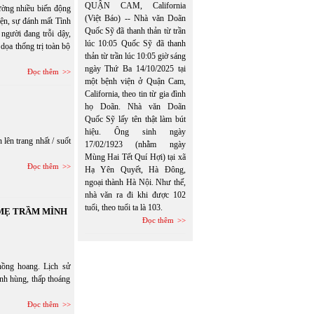
QUẬN CAM, California
hường nhiều biến động
(Việt Báo) -- Nhà văn Doãn
hiện, sự đánh mất Tình
Quốc Sỹ đã thanh thản từ trần
người đang trỗi dậy,
lúc 10:05 Quốc Sỹ đã thanh
dọa thống trị toàn bộ
thản từ trần lúc 10:05 giờ sáng
ngày Thứ Ba 14/10/2025 tại
Đọc thêm
một bệnh viện ở Quận Cam,
California, theo tin từ gia đình
họ Doãn. Nhà văn Doãn
Quốc Sỹ lấy tên thật làm bút
hiệu. Ông sinh ngày
lên trang nhất / suốt
17/02/1923 (nhằm ngày
Mùng Hai Tết Quí Hợi) tại xã
Đọc thêm
Hạ Yên Quyết, Hà Đông,
ngoại thành Hà Nội. Như thế,
nhà văn ra đi khi được 102
tuổi, theo tuổi ta là 103.
 MẸ TRẦM MÌNH
Đọc thêm
hồng hoang. Lịch sử
anh hùng, thấp thoáng
Đọc thêm