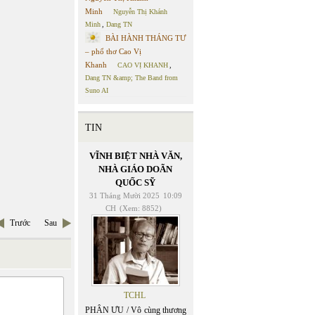
Minh
Nguyễn Thị Khánh
Minh
,
Dang TN
BÀI HÀNH THÁNG TƯ
– phổ thơ Cao Vị
Khanh
CAO VỊ KHANH
,
Dang TN &amp; The Band from
Suno AI
TIN
VĨNH BIỆT NHÀ VĂN,
NHÀ GIÁO DOÃN
QUỐC SỸ
31 Tháng Mười 2025
10:09
CH
(Xem: 8852)
Trước
Sau
TCHL
PHÂN ƯU / Vô cùng thương