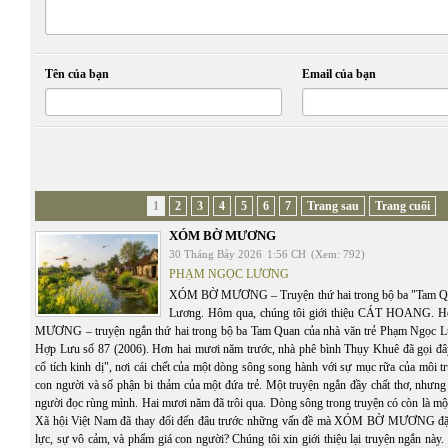
Tên của bạn
Email của bạn
1
2
3
4
5
6
7
Trang sau
Trang cuối
XÓM BỜ MƯƠNG
30 Tháng Bảy 2026
1:56 CH
(Xem: 792)
PHẠM NGỌC LƯƠNG
XÓM BỜ MƯƠNG – Truyện thứ hai trong bộ ba "Tam Q
Lương. Hôm qua, chúng tôi giới thiệu CÁT HOANG.
MƯƠNG – truyện ngắn thứ hai trong bộ ba Tam Quan của nhà văn trẻ Phạm Ngọc Lư
Hợp Lưu số 87 (2006). Hơn hai mươi năm trước, nhà phê bình Thụy Khuê đã gọi đâ
cổ tích kinh dị", nơi cái chết của một dòng sông song hành với sự mục rữa của môi t
con người và số phận bi thảm của một đứa trẻ. Một truyện ngắn đầy chất thơ, nhưng
người đọc rùng mình. Hai mươi năm đã trôi qua. Dòng sông trong truyện có còn là mộ
Xã hội Việt Nam đã thay đổi đến đâu trước những vấn đề mà XÓM BỜ MƯƠNG đặt 
lực, sự vô cảm, và phẩm giá con người? Chúng tôi xin giới thiệu lại truyện ngắn này. C