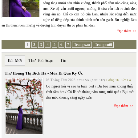
công tầng mười sáu nhìn xuống, thành phố đêm nào cũng sáng
rực. Xe cộ vẫn xuôi ngược, những ô cửa vẫn hắt ra ánh đèn
vàng ấm áp. Chỉ có căn hộ của Lan, nhiều lúc rộng đến mức
nghe rõ tiếng dép của chính mình trên nền gạch. Sự nghiệp làm
ăn thì thuận tiện nhưng về đường tình duyên thì có phần lận đận.
Đọc thêm
1
2
3
4
5
6
7
Trang sau
Trang cuối
Bài Mới
Thư Toà Soạn
Tin
Thơ Hoàng Thị Bích Hà - Mùa Đi Qua Ký Ức
08 Tháng Tám 2026
12:47 SA
(Xem: 112)
Hoàng Thị Bích Hà
Có người hỏi vì sao ta biền biệt / Đã bao mùa không thấy
chút tăm hơi / Có lẽ bởi tháng năm rong ruỗi quá / Bụi mờ
dần một khoảng sáng ngày xưa
Đọc thêm