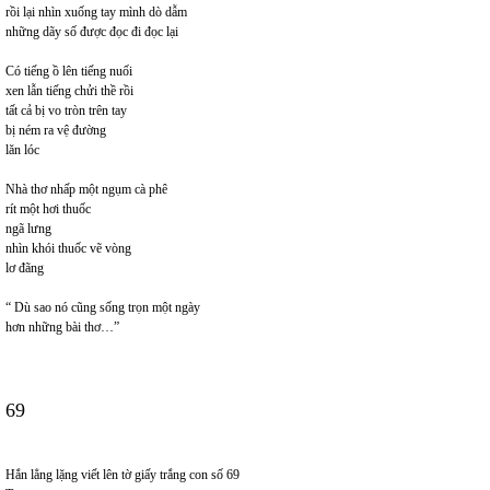
rồi lại nhìn xuống tay mình dò dẫm
những dãy số được đọc đi đọc lại
Có tiếng ồ lên tiếng nuối
xen lẫn tiếng chửi thề rồi
tất cả bị vo tròn trên tay
bị ném ra vệ đường
lăn lóc
Nhà thơ nhấp một ngụm cà phê
rít một hơi thuốc
ngã lưng
nhìn khói thuốc vẽ vòng
lơ đãng
“ Dù sao nó cũng sống trọn một ngày
hơn những bài thơ…”
69
Hắn lẳng lặng viết lên tờ giấy trắng con số 69