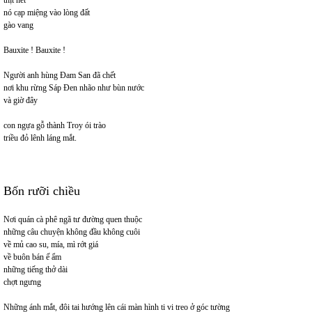
thịt hết
nó cạp miệng vào lòng đất
gào vang
Bauxite ! Bauxite !
Người anh hùng Đam San đã chết
nơi khu rừng Sáp Đen nhão như bùn nước
và giờ đây
con ngựa gỗ thành Troy ói trào
triều đỏ lênh láng mắt.
Bốn rưỡi chiều
Nơi quán cà phê ngã tư đường quen thuộc
những câu chuyện không đầu không cuôi
về mủ cao su, mía, mì rớt giá
về buôn bán ế ẩm
những tiếng thở dài
chợt ngưng
Những ánh mắt, đôi tai hướng lên cái màn hình ti vi treo ở góc tường