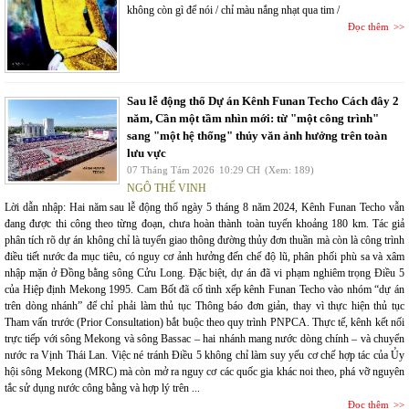
không còn gì để nói / chỉ màu nắng nhạt qua tim /
Đọc thêm
Sau lễ động thổ Dự án Kênh Funan Techo Cách đây 2
năm, Cần một tầm nhìn mới: từ "một công trình"
sang "một hệ thống" thủy văn ảnh hưởng trên toàn
lưu vực
07 Tháng Tám 2026
10:29 CH
(Xem: 189)
NGÔ THẾ VINH
Lời dẫn nhập: Hai năm sau lễ động thổ ngày 5 tháng 8 năm 2024, Kênh Funan Techo vẫn
đang được thi công theo từng đoạn, chưa hoàn thành toàn tuyến khoảng 180 km. Tác giả
phân tích rõ dự án không chỉ là tuyến giao thông đường thủy đơn thuần mà còn là công trình
điều tiết nước đa mục tiêu, có nguy cơ ảnh hưởng đến chế độ lũ, phân phối phù sa và xâm
nhập mặn ở Đồng bằng sông Cửu Long. Đặc biệt, dự án đã vi phạm nghiêm trọng Điều 5
của Hiệp định Mekong 1995. Cam Bốt đã cố tình xếp kênh Funan Techo vào nhóm “dự án
trên dòng nhánh” để chỉ phải làm thủ tục Thông báo đơn giản, thay vì thực hiện thủ tục
Tham vấn trước (Prior Consultation) bắt buộc theo quy trình PNPCA. Thực tế, kênh kết nối
trực tiếp với sông Mekong và sông Bassac – hai nhánh mang nước dòng chính – và chuyển
nước ra Vịnh Thái Lan. Việc né tránh Điều 5 không chỉ làm suy yếu cơ chế hợp tác của Ủy
hội sông Mekong (MRC) mà còn mở ra nguy cơ các quốc gia khác noi theo, phá vỡ nguyên
tắc sử dụng nước công bằng và hợp lý trên ...
Đọc thêm