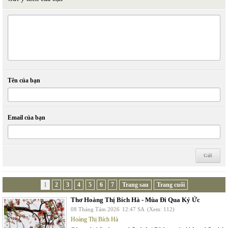
Tên của bạn
Email của bạn
1
2
3
4
5
6
7
Trang sau
Trang cuối
Thơ Hoàng Thị Bích Hà - Mùa Đi Qua Ký Ức
08 Tháng Tám 2026
12:47 SA
(Xem: 112)
Hoàng Thị Bích Hà