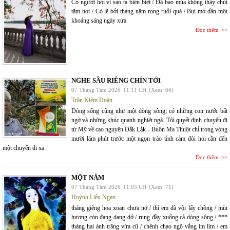
Có người hỏi vì sao ta biền biệt / Đã bao mùa không thấy chút
tăm hơi / Có lẽ bởi tháng năm rong ruỗi quá / Bụi mờ dần một
khoảng sáng ngày xưa
Đọc thêm
NGHE SẦU RIÊNG CHÍN TỚI
07 Tháng Tám 2026
11:11 CH
(Xem: 66)
Trần Kiêm Đoàn
Dòng sống cũng như một dòng sông; có những con nước bất
ngờ và những khúc quanh nghiệt ngã. Tôi quyết định chuyến đi
từ Mỹ về cao nguyên Đắk Lắk - Buôn Ma Thuột chỉ trong vòng
mười lăm phút trước một ngọn trào tỉnh cảm đòi hỏi cần đến
một chuyến đi xa.
Đọc thêm
MỘT NĂM
07 Tháng Tám 2026
11:05 CH
(Xem: 71)
Huỳnh Liễu Ngạn
tháng giêng hoa xoan chưa nở / thì em đã vội lấy chồng / mùi
hương còn đang dang dở / rụng đầy xuống cả dòng sông / ***
tháng hai ánh trăng vừa cũ / chênh chao ngõ vắng im lìm / em