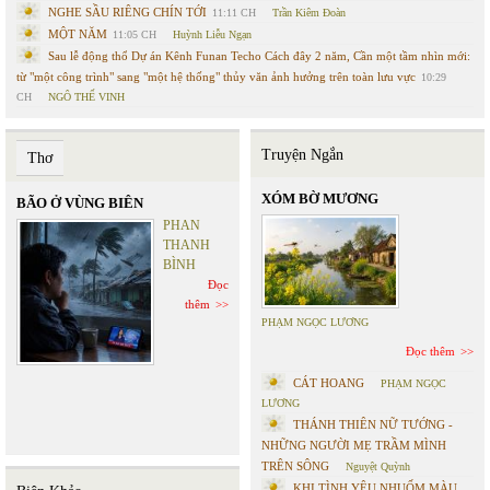
NGHE SẦU RIÊNG CHÍN TỚI
11:11 CH
Trần Kiêm Đoàn
MỘT NĂM
11:05 CH
Huỳnh Liễu Ngạn
Sau lễ động thổ Dự án Kênh Funan Techo Cách đây 2 năm, Cần một tầm nhìn mới:
từ "một công trình" sang "một hệ thống" thủy văn ảnh hưởng trên toàn lưu vực
10:29
CH
NGÔ THẾ VINH
Truyện Ngắn
Thơ
XÓM BỜ MƯƠNG
BÃO Ở VÙNG BIÊN
PHAN
THANH
BÌNH
Đọc
thêm
PHẠM NGỌC LƯƠNG
Đọc thêm
CÁT HOANG
PHẠM NGỌC
LƯƠNG
THÁNH THIÊN NỮ TƯỚNG -
NHỮNG NGƯỜI MẸ TRẦM MÌNH
TRÊN SÔNG
Nguyệt Quỳnh
KHI TÌNH YÊU NHUỐM MÀU