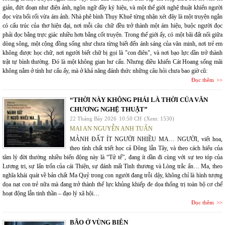
giản, đứt đoạn như điện ảnh, ngôn ngữ đầy ký hiệu, và một thế giới nghệ thuật khiến người
đọc vừa bối rối vừa ám ảnh. Nhà phê bình Thụy Khuê từng nhận xét đây là một truyện ngắn
có cấu trúc của thơ hiện đại, nơi mỗi câu chữ đều trở thành một ám hiệu, buộc người đọc
phải đọc bằng trực giác nhiều hơn bằng cốt truyện. Trong thế giới ấy, có một bãi đất nổi giữa
dòng sông, một cộng đồng sống như chưa từng biết đến ánh sáng của văn minh, nơi trẻ em
không được học chữ, nơi người biết chữ bị gọi là "con điên", và nơi bạo lực dần trở thành
trật tự bình thường. Đó là một không gian hư cấu. Nhưng điều khiến Cát Hoang sống mãi
không nằm ở tính hư cấu ấy, mà ở khả năng đánh thức những câu hỏi chưa bao giờ cũ:
Đọc thêm
“THỜI NÀY KHÔNG PHẢI LÀ THỜI CỦA VĂN
CHƯƠNG NGHỆ THUẬT”
22 Tháng Bảy 2026
10:50 CH
(Xem: 1530)
MAI AN NGUYỄN ANH TUẤN
MẢNH ĐẤT ÍT NGƯỜI NHIỀU MA… NGƯỜI, viết hoa,
theo tính chất triết học cả Đông lẫn Tây, và theo cách hiểu của
tâm lý đời thường nhiều biến động này là “Tử tế”, đang ít dần đi cùng với sự teo tóp của
Lương tri, sự lẩn trốn của cái Thiện, sự đánh mất Tình thương và Lòng trắc ẩn… Ma, theo
nghĩa khái quát về bản chất Ma Quỷ trong con người đang trỗi dậy, không chỉ là hình tượng
dọa nạt con trẻ nữa mà đang trở thành thế lực khủng khiếp đe dọa thống trị toàn bộ cơ chế
hoạt động lẫn tinh thần – đạo lý xã hội…
Đọc thêm
BÃO Ở VÙNG BIÊN