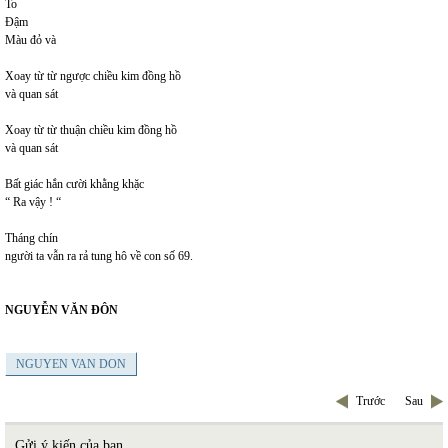
To
Đậm
Màu đỏ và
Xoay từ từ ngược chiều kim đồng hồ
và quan sát
Xoay từ từ thuận chiều kim đồng hồ
và quan sát
Bất giác hắn cười khằng khặc
“ Ra vậy ! “
Tháng chín
người ta vẫn ra rả tung hô về con số 69.
NGUYỄN VĂN ĐÔN
NGUYEN VAN DON
Trước
Sau
Gửi ý kiến của bạn