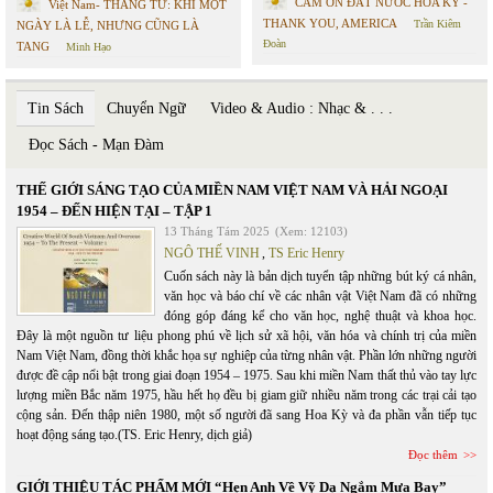
CÁM ƠN ĐẤT NƯỚC HOA KỲ -
Việt Nam- THÁNG TƯ: KHI MỘT
THANK YOU, AMERICA
Trần Kiêm
NGÀY LÀ LỄ, NHƯNG CŨNG LÀ
Đoàn
TANG
Minh Hạo
Tin Sách
Chuyển Ngữ
Video & Audio : Nhạc & . . .
Đọc Sách - Mạn Đàm
THẾ GIỚI SÁNG TẠO CỦA MIỀN NAM VIỆT NAM VÀ HẢI NGOẠI
1954 – ĐẾN HIỆN TẠI – TẬP 1
13 Tháng Tám 2025
(Xem: 12103)
NGÔ THẾ VINH
,
TS Eric Henry
Cuốn sách này là bản dịch tuyển tập những bút ký cá nhân,
văn học và báo chí về các nhân vật Việt Nam đã có những
đóng góp đáng kể cho văn học, nghệ thuật và khoa học.
Đây là một nguồn tư liệu phong phú về lịch sử xã hội, văn hóa và chính trị của miền
Nam Việt Nam, đồng thời khắc họa sự nghiệp của từng nhân vật. Phần lớn những người
được đề cập nổi bật trong giai đoạn 1954 – 1975. Sau khi miền Nam thất thủ vào tay lực
lượng miền Bắc năm 1975, hầu hết họ đều bị giam giữ nhiều năm trong các trại cải tạo
cộng sản. Đến thập niên 1980, một số người đã sang Hoa Kỳ và đa phần vẫn tiếp tục
hoạt động sáng tạo.(TS. Eric Henry, dịch giả)
Đọc thêm
GIỚI THIỆU TÁC PHẨM MỚI “Hẹn Anh Về Vỹ Dạ Ngắm Mưa Bay”