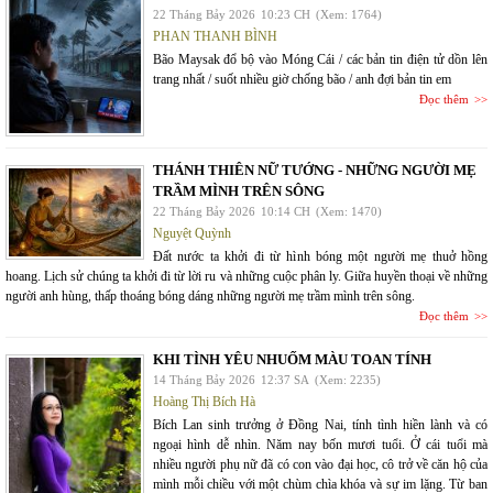
22 Tháng Bảy 2026
10:23 CH
(Xem: 1764)
PHAN THANH BÌNH
Bão Maysak đổ bộ vào Móng Cái / các bản tin điện tử dồn lên
trang nhất / suốt nhiều giờ chống bão / anh đợi bản tin em
Đọc thêm
THÁNH THIÊN NỮ TƯỚNG - NHỮNG NGƯỜI MẸ
TRẦM MÌNH TRÊN SÔNG
22 Tháng Bảy 2026
10:14 CH
(Xem: 1470)
Nguyệt Quỳnh
Đất nước ta khởi đi từ hình bóng một người mẹ thuở hồng
hoang. Lịch sử chúng ta khởi đi từ lời ru và những cuộc phân ly. Giữa huyền thoại về những
người anh hùng, thấp thoáng bóng dáng những người mẹ trầm mình trên sông.
Đọc thêm
KHI TÌNH YÊU NHUỐM MÀU TOAN TÍNH
14 Tháng Bảy 2026
12:37 SA
(Xem: 2235)
Hoàng Thị Bích Hà
Bích Lan sinh trưởng ở Đồng Nai, tính tình hiền lành và có
ngoại hình dễ nhìn. Năm nay bốn mươi tuổi. Ở cái tuổi mà
nhiều người phụ nữ đã có con vào đại học, cô trở về căn hộ của
mình mỗi chiều với một chùm chìa khóa và sự im lặng. Từ ban