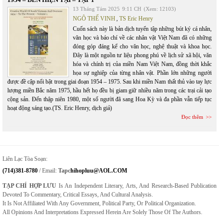
13 Tháng Tám 2025
9:11 CH
(Xem: 12103)
NGÔ THẾ VINH
,
TS Eric Henry
Cuốn sách này là bản dịch tuyển tập những bút ký cá nhân,
văn học và báo chí về các nhân vật Việt Nam đã có những
đóng góp đáng kể cho văn học, nghệ thuật và khoa học.
Đây là một nguồn tư liệu phong phú về lịch sử xã hội, văn
hóa và chính trị của miền Nam Việt Nam, đồng thời khắc
họa sự nghiệp của từng nhân vật. Phần lớn những người
được đề cập nổi bật trong giai đoạn 1954 – 1975. Sau khi miền Nam thất thủ vào tay lực
lượng miền Bắc năm 1975, hầu hết họ đều bị giam giữ nhiều năm trong các trại cải tạo
cộng sản. Đến thập niên 1980, một số người đã sang Hoa Kỳ và đa phần vẫn tiếp tục
hoạt động sáng tạo.(TS. Eric Henry, dịch giả)
Đọc thêm
Liên Lạc Tòa Soạn:
(714)381-8780
/ Email:
Tapc
Hihopluu@AOL.COM
TẠP CHÍ HỢP LƯU
Is An Independent Literary, Arts, And Research-Based Publication
Devoted To Commentary, Critical Essays, And Cultural Analysis.
It Is Not Affiliated With Any Government, Political Party, Or Political Organization.
All Opinions And Interpretations Expressed Herein Are Solely Those Of The Authors.