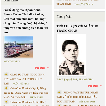
Biên Khảo
TOAN TÍNH
Hoàng Thị Bích Hà
Sau lễ động thổ Dự án Kênh
Funan Techo Cách đây 2 năm,
Phỏng Vấn
Cần một tầm nhìn mới: từ "một
công trình" sang "một hệ thống"
TRÒ CHUYỆN VỚI NHÀ THƠ
thủy văn ảnh hưởng trên toàn lưu
TRANG CHÂU
vực
NGÔ THẾ VINH
Đọc thêm
GIÁO SƯ TRẦN NGỌC NINH
1923 -2025 VÀ ƯỚC VỌNG DUY
Trần Thị Nguyệt Mai
,
TRANG CHÂU
TÂN
NGÔ THẾ VINH
Đọc thêm
Cristoforo Borri Và Ký Sự Đàng
PHỎNG VẤN TRÍ TUỆ NHÂN
Trong Iii. Quan Khám Lý Trần Đức Hòa
TẠO VỀ HÒA HỢP HÒA GIẢI DÂN
Và Cơ Sở Nước Mặn
THỤY KHUÊ
TỘC VIỆT NAM
Trần Kiêm Đoàn
Cristoforo Borri Và Ký Sự Đàng