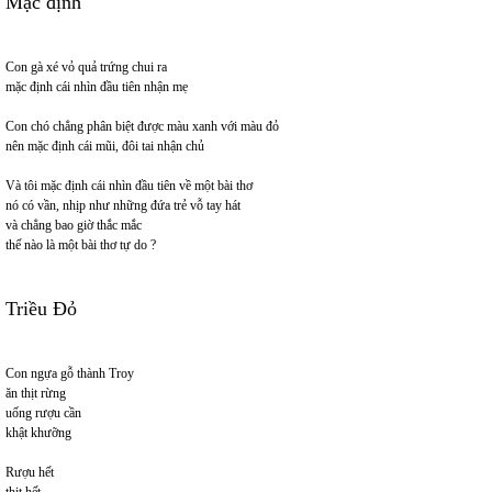
Mặc định
Con gà xé vỏ quả trứng chui ra
mặc định cái nhìn đầu tiên nhận mẹ
Con chó chẳng phân biệt được màu xanh với màu đỏ
nên mặc định cái mũi, đôi tai nhận chủ
Và tôi mặc định cái nhìn đầu tiên về một bài thơ
nó có vần, nhịp như những đứa trẻ vỗ tay hát
và chẳng bao giờ thắc mắc
thế nào là một bài thơ tự do ?
Triều Đỏ
Con ngựa gỗ thành Troy
ăn thịt rừng
uống rượu cần
khật khưỡng
Rượu hết