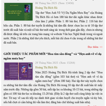
06 Tháng Sáu 2025
(Xem: 13456)
Hoàng Thị Bích Hà
Tập thơ “Hẹn Anh Về Vỹ Dạ Ngắm Mưa Bay” của Hoàng
Thị Bích Hà có hơn 180 bài thơ dài ngắn khác nhau được
chia làm 2 phần: Phần 1: 80 bài thơ, Phần 2: 116 bài thơ
bốn câu. Phần 1: 80 bài thơ tuyển là những bài tâm đắc được chọn lọc ra từ 10 tập thơ
trước đã xuất bản và một số bài thơ mới sáng tác trong thời gian gần đây, chưa in nhưng
đã được đăng tải trên các trang báo mạng và website Văn học Nghệ thuật trong và ngoài
nước. Phần 2 là những khổ thơ yêu thích, mỗi bài chỉ chon 4 câu trong số những bài thơ
đã xuất bản.
Đọc thêm
GIỚI THIỆU TÁC PHẨM MỚI “Hoa tím sầu đông” và “Hẹn anh về vĩ dạ
ngắm mưa bay”
29 Tháng Năm 2025
(Xem: 15264)
Hoàng Thị Bích Hà
Năm 2025 Hoàng Thị Bích Hà trình làng 2 tập thơ: “Hoa
tím sầu đông” (gồm 103 bài thơ) và “Hẹn anh về vĩ dạ
ngắm mưa bay” (Hơn 180 bài). Hai tập thơ này tuyển chọn
ra những bài thơ tâm đắc của Hoàng Thị Bích Hà trong 10 tập thơ đã xuất bản từ mấy
năm trước đây. Những tập gồm 50 bài, mỗi tập lọc ra khoảng 10-15 bài, trong những tập
gồm có 100 bài thơ lọc ra khoảng 15-20 bài. (Đây là 2 tập thơ cuối cùng khép lại việc in
thơ. Từ nay về sau tôi tiếp tục dành thời gian và tâm huyết cho truyện ngắn và tùy bút,
nếu bất chợt có cảm hứng thì vẫn làm thơ, đăng báo chứ không xuất bản nữa).