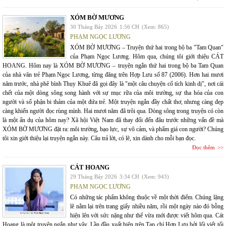
XÓM BỜ MƯƠNG
30 Tháng Bảy 2026
1:56 CH
(Xem: 865)
PHẠM NGỌC LƯƠNG
XÓM BỜ MƯƠNG – Truyện thứ hai trong bộ ba "Tam Quan"
của Phạm Ngọc Lương. Hôm qua, chúng tôi giới thiệu CÁT
HOANG. Hôm nay là XÓM BỜ MƯƠNG – truyện ngắn thứ hai trong bộ ba Tam Quan
của nhà văn trẻ Phạm Ngọc Lương, từng đăng trên Hợp Lưu số 87 (2006). Hơn hai mươi
năm trước, nhà phê bình Thụy Khuê đã gọi đây là "một câu chuyện cổ tích kinh dị", nơi cái
chết của một dòng sông song hành với sự mục rữa của môi trường, sự tha hóa của con
người và số phận bi thảm của một đứa trẻ. Một truyện ngắn đầy chất thơ, nhưng càng đẹp
càng khiến người đọc rùng mình. Hai mươi năm đã trôi qua. Dòng sông trong truyện có còn
là một ẩn dụ của hôm nay? Xã hội Việt Nam đã thay đổi đến đâu trước những vấn đề mà
XÓM BỜ MƯƠNG đặt ra: môi trường, bạo lực, sự vô cảm, và phẩm giá con người? Chúng
tôi xin giới thiệu lại truyện ngắn này. Câu trả lời, có lẽ, xin dành cho mỗi bạn đọc.
Đọc thêm
CÁT HOANG
29 Tháng Bảy 2026
3:34 CH
(Xem: 943)
PHẠM NGỌC LƯƠNG
Có những tác phẩm không thuộc về một thời điểm. Chúng lặng
lẽ nằm lại trên trang giấy nhiều năm, rồi một ngày nào đó bỗng
hiện lên với sức nặng như thể vừa mới được viết hôm qua. Cát
Hoang là một truyện ngắn như vậy. Lần đầu xuất hiện trên Tạp chí Hợp Lưu bởi lối viết tối