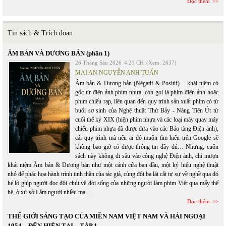
Đọc thêm
Tin sách & Trích đoạn
ÂM BẢN VÀ DƯƠNG BẢN (phần 1)
26 Tháng Sáu 2026
4:21 CH
(Xem: 2637)
MAI AN NGUYỄN ANH TUẤN
Âm bản & Dương bản (Négatif & Positif) – khái niệm có
gốc từ điện ảnh phim nhựa, còn gọi là phim điện ảnh hoặc
phim chiếu rạp, liên quan đến quy trình sản xuất phim có từ
buổi sơ sinh của Nghệ thuật Thứ Bảy - Nàng Tiên Út từ
cuối thế kỷ XIX (hiện phim nhựa và các loại máy quay máy
chiếu phim nhựa đã được đưa vào các Bảo tàng Điện ảnh),
cái quy trình mà nếu ai đó muốn tìm hiểu trên Google sẽ
không bao giờ có được thông tin đầy đủ… Nhưng, cuốn
sách này không đi sâu vào công nghệ Điện ảnh, chỉ mượn
khái niệm Âm bản & Dương bản như một cánh cửa ban đầu, một ký hiệu nghệ thuật
nhỏ để phác họa hành trình tinh thần của tác giả, cùng đôi ba lát cắt tự sự về nghề qua đó
hé lộ giúp người đọc đôi chút về đời sống của những người làm phim Việt qua mấy thế
hệ, ở xứ sở Lắm người nhiều ma …
Đọc thêm
THẾ GIỚI SÁNG TẠO CỦA MIỀN NAM VIỆT NAM VÀ HẢI NGOẠI
1954 – ĐẾN HIỆN TẠI – TẬP 1