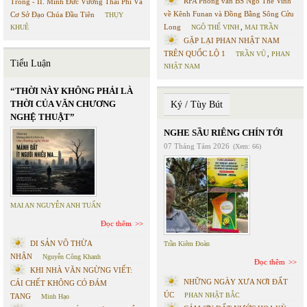
RFA Phỏng vấn BS Ngô Thế Vinh
Trong - II. Minh Đức Vương Thái Phi Và
về Kênh Funan và Đồng Bằng Sông Cửu
Cơ Sở Đạo Chúa Đầu Tiên
THỤY
Long
KHUÊ
NGÔ THẾ VINH
,
MAI TRẦN
GẶP LẠI PHAN NHẬT NAM
TRÊN QUỐC LỘ 1
TRẦN VŨ
,
PHAN
Tiểu Luận
NHẬT NAM
“THỜI NÀY KHÔNG PHẢI LÀ
THỜI CỦA VĂN CHƯƠNG
Ký / Tùy Bút
NGHỆ THUẬT”
NGHE SẦU RIÊNG CHÍN TỚI
07 Tháng Tám 2026
(Xem: 66)
MAI AN NGUYỄN ANH TUẤN
Đọc thêm
DI SẢN VÔ THỪA
Trần Kiêm Đoàn
NHẬN
Nguyễn Công Khanh
Đọc thêm
KHI NHÀ VĂN NGỪNG VIẾT:
NHỮNG NGÀY XƯA NƠI ĐẤT
CÁI CHẾT KHÔNG CÓ ĐÁM
ÚC
PHAN NHẬT BẮC
TANG
Minh Hạo