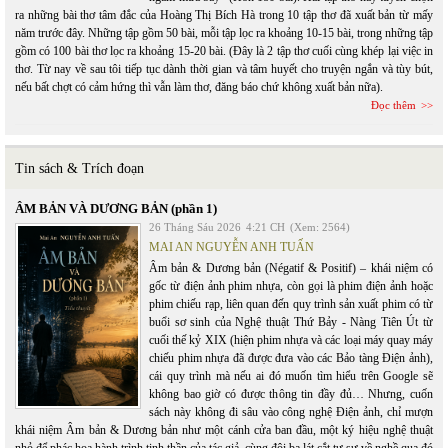
ra những bài thơ tâm đắc của Hoàng Thị Bích Hà trong 10 tập thơ đã xuất bản từ mấy
năm trước đây. Những tập gồm 50 bài, mỗi tập lọc ra khoảng 10-15 bài, trong những tập
gồm có 100 bài thơ lọc ra khoảng 15-20 bài. (Đây là 2 tập thơ cuối cùng khép lại việc in
thơ. Từ nay về sau tôi tiếp tục dành thời gian và tâm huyết cho truyện ngắn và tùy bút,
nếu bất chợt có cảm hứng thì vẫn làm thơ, đăng báo chứ không xuất bản nữa).
Đọc thêm
Tin sách & Trích đoạn
ÂM BẢN VÀ DƯƠNG BẢN (phần 1)
26 Tháng Sáu 2026
4:21 CH
(Xem: 2564)
MAI AN NGUYỄN ANH TUẤN
Âm bản & Dương bản (Négatif & Positif) – khái niệm có
gốc từ điện ảnh phim nhựa, còn gọi là phim điện ảnh hoặc
phim chiếu rạp, liên quan đến quy trình sản xuất phim có từ
buổi sơ sinh của Nghệ thuật Thứ Bảy - Nàng Tiên Út từ
cuối thế kỷ XIX (hiện phim nhựa và các loại máy quay máy
chiếu phim nhựa đã được đưa vào các Bảo tàng Điện ảnh),
cái quy trình mà nếu ai đó muốn tìm hiểu trên Google sẽ
không bao giờ có được thông tin đầy đủ… Nhưng, cuốn
sách này không đi sâu vào công nghệ Điện ảnh, chỉ mượn
khái niệm Âm bản & Dương bản như một cánh cửa ban đầu, một ký hiệu nghệ thuật