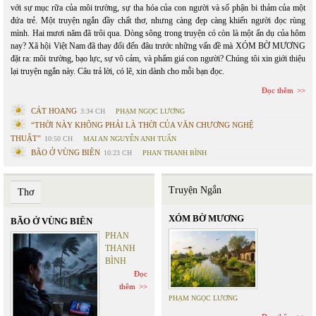
với sự mục rữa của môi trường, sự tha hóa của con người và số phận bi thảm của một
đứa trẻ. Một truyện ngắn đầy chất thơ, nhưng càng đẹp càng khiến người đọc rùng
mình. Hai mươi năm đã trôi qua. Dòng sông trong truyện có còn là một ẩn dụ của hôm
nay? Xã hội Việt Nam đã thay đổi đến đâu trước những vấn đề mà XÓM BỜ MƯƠNG
đặt ra: môi trường, bạo lực, sự vô cảm, và phẩm giá con người? Chúng tôi xin giới thiệu
lại truyện ngắn này. Câu trả lời, có lẽ, xin dành cho mỗi bạn đọc.
Đọc thêm
CÁT HOANG
3:34 CH
PHẠM NGỌC LƯƠNG
“THỜI NÀY KHÔNG PHẢI LÀ THỜI CỦA VĂN CHƯƠNG NGHỆ
THUẬT”
10:50 CH
MAI AN NGUYỄN ANH TUẤN
BÃO Ở VÙNG BIÊN
10:23 CH
PHAN THANH BÌNH
Truyện Ngắn
Thơ
XÓM BỜ MƯƠNG
BÃO Ở VÙNG BIÊN
PHAN
THANH
BÌNH
Đọc
thêm
PHẠM NGỌC LƯƠNG