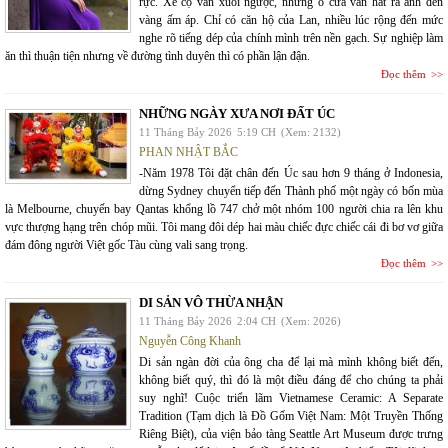
rực. Xe cộ vẫn xuôi ngược, những ô cửa vẫn hắt ra ánh đèn
vàng ấm áp. Chỉ có căn hộ của Lan, nhiều lúc rộng đến mức
nghe rõ tiếng dép của chính mình trên nền gạch. Sự nghiệp làm
ăn thì thuận tiện nhưng về đường tình duyên thì có phần lận đận.
Đọc thêm
NHỮNG NGÀY XƯA NƠI ĐẤT ÚC
11 Tháng Bảy 2026
5:19 CH
(Xem: 2132)
PHAN NHẬT BẮC
-Năm 1978 Tôi đặt chân đến Úc sau hơn 9 tháng ở Indonesia,
dừng Sydney chuyển tiếp đến Thành phố một ngày có bốn mùa
là Melbourne, chuyến bay Qantas khổng lồ 747 chở một nhóm 100 người chia ra lên khu
vực thượng hạng trên chóp mũi. Tôi mang đôi dép hai màu chiếc đực chiếc cái đi bơ vơ giữa
đám đông người Việt gốc Tàu cùng vali sang trọng.
Đọc thêm
DI SẢN VÔ THỪA NHẬN
11 Tháng Bảy 2026
2:04 CH
(Xem: 2026)
Nguyễn Công Khanh
Di sản ngàn đời của ông cha để lại mà mình không biết đến,
không biết quý, thì đó là một điều đáng để cho chúng ta phải
suy nghĩ! Cuộc triển lãm Vietnamese Ceramic: A Separate
Tradition (Tạm dịch là Đồ Gốm Việt Nam: Một Truyền Thống
Riêng Biệt), của viện bảo tàng Seattle Art Museum được trưng