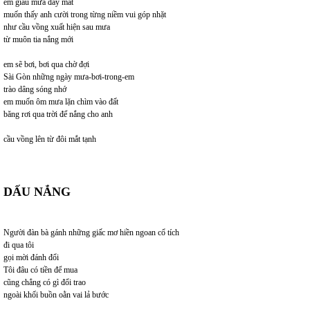
em giấu mưa đầy mắt
muốn thấy anh cười trong từng niềm vui góp nhặt
như cầu vồng xuất hiện sau mưa
từ muôn tia nắng mới
em sẽ bơi, bơi qua chờ đợi
Sài Gòn những ngày mưa-bơi-trong-em
trào dâng sóng nhớ
em muốn ôm mưa lặn chìm vào đất
băng rơi qua trời để nắng cho anh
cầu vồng lên từ đôi mắt tạnh
DẤU NẮNG
Người đàn bà gánh những giấc mơ hiền ngoan cổ tích
đi qua tôi
gọi mời đánh đổi
Tôi đâu có tiền để mua
cũng chẳng có gì đổi trao
ngoài khối buồn oằn vai lả bước