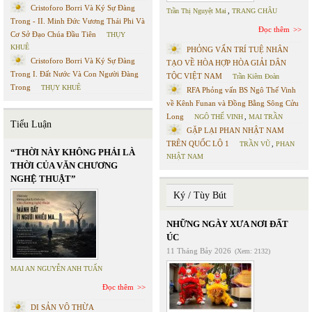
Cristoforo Borri Và Ký Sự Đàng
Trần Thị Nguyệt Mai
,
TRANG CHÂU
Trong - II. Minh Đức Vương Thái Phi Và
Đọc thêm
Cơ Sở Đạo Chúa Đầu Tiên
THỤY
KHUÊ
PHỎNG VẤN TRÍ TUỆ NHÂN
Cristoforo Borri Và Ký Sự Đàng
TẠO VỀ HÒA HỢP HÒA GIẢI DÂN
Trong I. Đất Nước Và Con Người Đàng
TỘC VIỆT NAM
Trần Kiêm Đoàn
Trong
THỤY KHUÊ
RFA Phỏng vấn BS Ngô Thế Vinh
về Kênh Funan và Đồng Bằng Sông Cửu
Long
NGÔ THẾ VINH
,
MAI TRẦN
Tiểu Luận
GẶP LẠI PHAN NHẬT NAM
TRÊN QUỐC LỘ 1
TRẦN VŨ
,
PHAN
“THỜI NÀY KHÔNG PHẢI LÀ
NHẬT NAM
THỜI CỦA VĂN CHƯƠNG
NGHỆ THUẬT”
Ký / Tùy Bút
NHỮNG NGÀY XƯA NƠI ĐẤT
ÚC
11 Tháng Bảy 2026
(Xem: 2132)
MAI AN NGUYỄN ANH TUẤN
Đọc thêm
DI SẢN VÔ THỪA