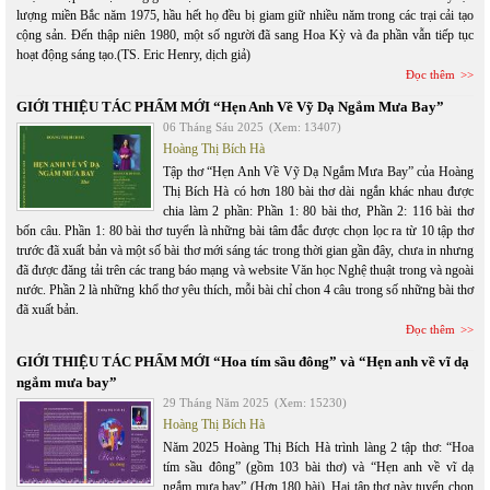
lượng miền Bắc năm 1975, hầu hết họ đều bị giam giữ nhiều năm trong các trại cải tạo
cộng sản. Đến thập niên 1980, một số người đã sang Hoa Kỳ và đa phần vẫn tiếp tục
hoạt động sáng tạo.(TS. Eric Henry, dịch giả)
Đọc thêm
GIỚI THIỆU TÁC PHẨM MỚI “Hẹn Anh Về Vỹ Dạ Ngắm Mưa Bay”
06 Tháng Sáu 2025
(Xem: 13407)
Hoàng Thị Bích Hà
Tập thơ “Hẹn Anh Về Vỹ Dạ Ngắm Mưa Bay” của Hoàng
Thị Bích Hà có hơn 180 bài thơ dài ngắn khác nhau được
chia làm 2 phần: Phần 1: 80 bài thơ, Phần 2: 116 bài thơ
bốn câu. Phần 1: 80 bài thơ tuyển là những bài tâm đắc được chọn lọc ra từ 10 tập thơ
trước đã xuất bản và một số bài thơ mới sáng tác trong thời gian gần đây, chưa in nhưng
đã được đăng tải trên các trang báo mạng và website Văn học Nghệ thuật trong và ngoài
nước. Phần 2 là những khổ thơ yêu thích, mỗi bài chỉ chon 4 câu trong số những bài thơ
đã xuất bản.
Đọc thêm
GIỚI THIỆU TÁC PHẨM MỚI “Hoa tím sầu đông” và “Hẹn anh về vĩ dạ
ngắm mưa bay”
29 Tháng Năm 2025
(Xem: 15230)
Hoàng Thị Bích Hà
Năm 2025 Hoàng Thị Bích Hà trình làng 2 tập thơ: “Hoa
tím sầu đông” (gồm 103 bài thơ) và “Hẹn anh về vĩ dạ
ngắm mưa bay” (Hơn 180 bài). Hai tập thơ này tuyển chọn