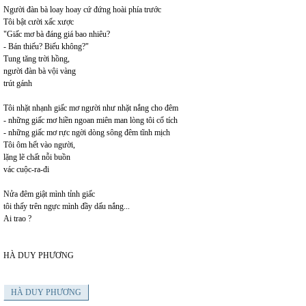
Người đàn bà loay hoay cứ đứng hoài phía trước
Tôi bật cười xấc xược
"Giấc mơ bà đáng giá bao nhiêu?
- Bán thiếu? Biếu không?"
Tung tăng trời hồng,
người đàn bà vội vàng
trút gánh
Tôi nhặt nhạnh giấc mơ người như nhặt nắng cho đêm
- những giấc mơ hiền ngoan miên man lòng tôi cổ tích
- những giấc mơ rực ngời dòng sông đêm tĩnh mịch
Tôi ôm hết vào người,
lặng lẽ chất nỗi buồn
vác cuộc-ra-đi
Nửa đêm giật mình tỉnh giấc
tôi thấy trên ngực mình đầy dấu nắng...
Ai trao ?
HÀ DUY PHƯƠNG
HÀ DUY PHƯƠNG