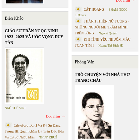
Đọc thêm
CÁT HOANG
PHẠM NGỌC
LƯƠNG
Biên Khảo
THÁNH THIÊN NỮ TƯỚNG -
NHỮNG NGƯỜI MẸ TRẦM MÌNH
GIÁO SƯ TRẦN NGỌC NINH
TRÊN SÔNG
Nguyệt Quỳnh
1923 -2025 VÀ ƯỚC VỌNG DUY
KHI TÌNH YÊU NHUỐM MÀU
TÂN
TOAN TÍNH
Hoàng Thị Bích Hà
Phỏng Vấn
TRÒ CHUYỆN VỚI NHÀ THƠ
TRANG CHÂU
NGÔ THẾ VINH
Đọc thêm
Cristoforo Borri Và Ký Sự Đàng
Trong Iii. Quan Khám Lý Trần Đức Hòa
Và Cơ Sở Nước Mặn
THỤY KHUÊ