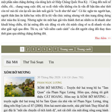
một phần năm chặng đường của dòng lịch sử Hiệp Chủng Quốc Hoa Kỳ. / Càng đến tuổi xế
chiều, rồi... chạng vạng cuộc đời, sự ra đi vĩnh viễn không còn là vấn đề bận tâm như thời
còn trẻ mà chỉ còn lại nỗi ám ảnh tuổi già là “ra đi như thế nào”. Có lúc nghe tin người bạn,
người thân làm ăn kiếm bạc triệu đô la tôi vẫn chúc mừng nhưng với tâm trạng dửng dưng
như mùa thu lá rụng. Nhưng nghe tin một bạn già vừa thảnh thơi an nhiên ra đi nhanh như
khuất bóng chiều, tôi lại mừng đến xúc động và ước chi mình cũng sẽ ra đi nhanh và nhẹ
như giấc ngủ qua đêm. Thì ra, cái “nỗi niềm canh cánh” của đời người cũng đổi thay theo
thời gian qua những chặng đường đời.
Đọc thêm
1
2
3
4
5
6
7
Trang sau
Trang cuối
Bài Mới
Thư Toà Soạn
Tin
XÓM BỜ MƯƠNG
30 Tháng Bảy 2026
1:56 CH
(Xem: 792)
PHẠM NGỌC LƯƠNG
XÓM BỜ MƯƠNG – Truyện thứ hai trong bộ ba "Tam
Quan" của Phạm Ngọc Lương. Hôm qua, chúng tôi giới
thiệu CÁT HOANG. Hôm nay là XÓM BỜ MƯƠNG –
truyện ngắn thứ hai trong bộ ba Tam Quan của nhà văn trẻ Phạm Ngọc Lương, từng
đăng trên Hợp Lưu số 87 (2006). Hơn hai mươi năm trước, nhà phê bình Thụy Khuê đã
gọi đây là "một câu chuyện cổ tích kinh dị", nơi cái chết của một dòng sông song hành