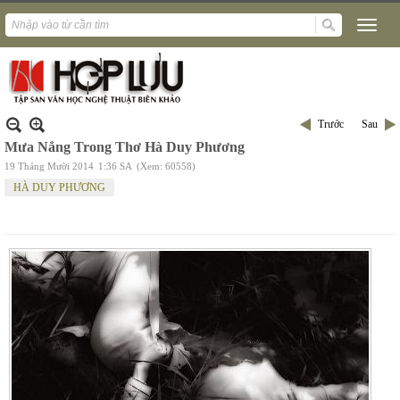
Trước
Sau
Mưa Nắng Trong Thơ Hà Duy Phương
19 Tháng Mười 2014
1:36 SA
(Xem: 60558)
HÀ DUY PHƯƠNG