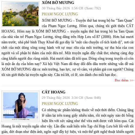
XÓM BỜ MƯƠNG
30 Tháng Bảy 2026
1:56 CH
(Xem: 792)
PHẠM NGỌC LƯƠNG
XÓM BỜ MƯƠNG – Truyện thứ hai trong bộ ba "Tam Quan"
của Phạm Ngọc Lương. Hôm qua, chúng tôi giới thiệu CÁT
HOANG. Hôm nay là XÓM BỜ MƯƠNG – truyện ngắn thứ hai trong bộ ba Tam Quan
của nhà văn trẻ Phạm Ngọc Lương, từng đăng trên Hợp Lưu số 87 (2006). Hơn hai mươi
năm trước, nhà phê bình Thụy Khuê đã gọi đây là "một câu chuyện cổ tích kinh dị", nơi cái
chết của một dòng sông song hành với sự mục rữa của môi trường, sự tha hóa của con
người và số phận bi thảm của một đứa trẻ. Một truyện ngắn đầy chất thơ, nhưng càng đẹp
càng khiến người đọc rùng mình. Hai mươi năm đã trôi qua. Dòng sông trong truyện có còn
là một ẩn dụ của hôm nay? Xã hội Việt Nam đã thay đổi đến đâu trước những vấn đề mà
XÓM BỜ MƯƠNG đặt ra: môi trường, bạo lực, sự vô cảm, và phẩm giá con người? Chúng
tôi xin giới thiệu lại truyện ngắn này. Câu trả lời, có lẽ, xin dành cho mỗi bạn đọc.
Đọc thêm
CÁT HOANG
29 Tháng Bảy 2026
3:34 CH
(Xem: 848)
PHẠM NGỌC LƯƠNG
Có những tác phẩm không thuộc về một thời điểm. Chúng lặng
lẽ nằm lại trên trang giấy nhiều năm, rồi một ngày nào đó bỗng
hiện lên với sức nặng như thể vừa mới được viết hôm qua. Cát
Hoang là một truyện ngắn như vậy. Lần đầu xuất hiện trên Tạp chí Hợp Lưu bởi lối viết tối
giản, đứt đoạn như điện ảnh, ngôn ngữ đầy ký hiệu, và một thế giới nghệ thuật khiến người