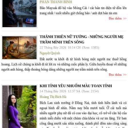
PHAN THANH BÌNH
Bão Maysak đổ bộ vào Móng Cái / các bản tin điện tử dồn lên
trang nhất / suốt nhiều giờ chống bão / anh đợi bản tin em
Đọc thêm
THÁNH THIÊN NỮ TƯỚNG - NHỮNG NGƯỜI MẸ
TRẦM MÌNH TRÊN SÔNG
22 Tháng Bảy 2026
10:14 CH
(Xem: 1385)
Nguyệt Quỳnh
Đất nước ta khởi đi từ hình bóng một người mẹ thuở hồng
hoang. Lịch sử chúng ta khởi đi từ lời ru và những cuộc phân ly. Giữa huyền thoại về những
người anh hùng, thấp thoáng bóng dáng những người mẹ trầm mình trên sông.
Đọc thêm
KHI TÌNH YÊU NHUỐM MÀU TOAN TÍNH
14 Tháng Bảy 2026
12:37 SA
(Xem: 2154)
Hoàng Thị Bích Hà
Bích Lan sinh trưởng ở Đồng Nai, tính tình hiền lành và có
ngoại hình dễ nhìn. Năm nay bốn mươi tuổi. Ở cái tuổi mà
nhiều người phụ nữ đã có con vào đại học, cô trở về căn hộ của
mình mỗi chiều với một chùm chìa khóa và sự im lặng. Từ ban
công tầng mười sáu nhìn xuống, thành phố đêm nào cũng sáng