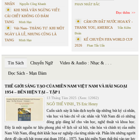
NHẬN
Nguyễn Công Khanh
PHAN NHẬT BẮC
KHI NHÀ VĂN NGỪNG VIẾT:
Đọc thêm
CÁI CHẾT KHÔNG CÓ ĐÁM
CÁM ƠN ĐẤT NƯỚC HOA KỲ -
TANG
Minh Hạo
THANK YOU, AMERICA
Trần Kiêm
Việt Nam- THÁNG TƯ: KHI MỘT
Đoàn
NGÀY LÀ LỄ, NHƯNG CŨNG LÀ
KỂ CHUYỆN FIFA WORLD CUP
TANG
Minh Hạo
2026
Phan Tấn Uẩn
Tin Sách
Chuyển Ngữ
Video & Audio : Nhạc & . . .
Đọc Sách - Mạn Đàm
THẾ GIỚI SÁNG TẠO CỦA MIỀN NAM VIỆT NAM VÀ HẢI NGOẠI
1954 – ĐẾN HIỆN TẠI – TẬP 1
13 Tháng Tám 2025
(Xem: 12062)
NGÔ THẾ VINH
,
TS Eric Henry
Cuốn sách này là bản dịch tuyển tập những bút ký cá nhân,
văn học và báo chí về các nhân vật Việt Nam đã có những
đóng góp đáng kể cho văn học, nghệ thuật và khoa học.
Đây là một nguồn tư liệu phong phú về lịch sử xã hội, văn hóa và chính trị của miền
Nam Việt Nam, đồng thời khắc họa sự nghiệp của từng nhân vật. Phần lớn những người
được đề cập nổi bật trong giai đoạn 1954 – 1975. Sau khi miền Nam thất thủ vào tay lực