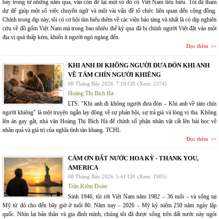
bày trong từ những năm qua, vẫn còn để lại một số đồ cổ Việt Nam tiêu biểu. Tôi đã tham
dự để giúp một số việc chuyển ngữ và một vài vấn đề tổ chức liên quan đến cộng đồng.
Chính trong dịp này, tôi có cơ hội tìm hiểu thêm về các viện bảo tàng và nhất là có dịp nghiên
cứu về đồ gốm Việt Nam mà trong bao nhiêu thế kỷ qua đã bị chính người Việt đặt vào một
địa vị quá thấp kém, khiến ít người ngó ngàng đến.
Đọc thêm
KHI ANH ĐI KHÔNG NGƯỜI ĐƯA ĐÓN KHI ANH
VỀ TÁM CHÍN NGƯỜI KHIÊNG
08 Tháng Bảy 2026
7:19 CH
(Xem: 2374)
Hoàng Thị Bích Hà
LTS: "Khi anh đi không người đưa đón – Khi anh về tám chín
người khiêng" là một truyện ngắn lay động về sự phản bội, sự trả giá và lòng vị tha. Không
lên án gay gắt, nhà văn Hoàng Thị Bích Hà để chính số phận nhân vật cất lên bài học về
nhân quả và giá trị của nghĩa tình tào khang. TCHL
Đọc thêm
CÁM ƠN ĐẤT NƯỚC HOA KỲ - THANK YOU,
AMERICA
08 Tháng Bảy 2026
5:41 CH
(Xem: 1985)
Trần Kiêm Đoàn
Sinh 1946, tôi rời Việt Nam năm 1982 – 36 tuổi – và sống tại
Mỹ từ đó cho đến bây giờ ở tuổi 80. Năm nay – 2026 – Mỹ kỷ niệm 250 năm ngày lập
quốc. Nhìn lại bản thân và gia đình mình, chúng tôi đã được sống trên đất nước này ngót