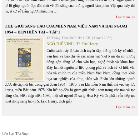
nhỏ để phác họa hành trình tinh thần của tác giả, cùng đôi ba lát cắt tự sự về nghề qua đó
hé lộ giúp người đọc đôi chút về đời sống của những người làm phim Việt qua mấy thế
hệ, ở xứ sở Lắm người nhiều ma …
Đọc thêm
THẾ GIỚI SÁNG TẠO CỦA MIỀN NAM VIỆT NAM VÀ HẢI NGOẠI
1954 – ĐẾN HIỆN TẠI – TẬP 1
13 Tháng Tám 2025
9:11 CH
(Xem: 12062)
NGÔ THẾ VINH
,
TS Eric Henry
Cuốn sách này là bản dịch tuyển tập những bút ký cá nhân,
văn học và báo chí về các nhân vật Việt Nam đã có những
đóng góp đáng kể cho văn học, nghệ thuật và khoa học.
Đây là một nguồn tư liệu phong phú về lịch sử xã hội, văn
hóa và chính trị của miền Nam Việt Nam, đồng thời khắc
họa sự nghiệp của từng nhân vật. Phần lớn những người
được đề cập nổi bật trong giai đoạn 1954 – 1975. Sau khi miền Nam thất thủ vào tay lực
lượng miền Bắc năm 1975, hầu hết họ đều bị giam giữ nhiều năm trong các trại cải tạo
cộng sản. Đến thập niên 1980, một số người đã sang Hoa Kỳ và đa phần vẫn tiếp tục
hoạt động sáng tạo.(TS. Eric Henry, dịch giả)
Đọc thêm
Liên Lạc Tòa Soạn: