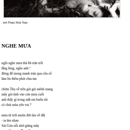
ảnh
Phạm Hoài Nam
NGHE MƯA
ngồi nghe mưa thả lời trăn trối
lắng lòng, nghe anh !
đừng để mong manh tràn qua cửa sổ
làm ồn thêm phút chia tan
chớm Thu về trên gót gió mênh mang
mây gói tình vào cơn mưa cuối
anh thấy gì trong mắt em buồn tủi
có chút mùa yên vui ?
mưa từ trời muôn đời tìm về đất
- ta tìm nhau
Sài Gòn nỗi nhớ giăng mây