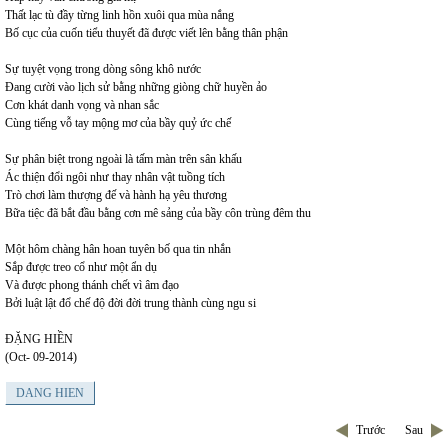
Thất lạc tù đầy từng linh hồn xuôi qua mùa nắng
Bố cục của cuốn tiểu thuyết đã được viết lên bằng thân phận
Sự tuyệt vọng trong dòng sông khô nước
Đang cười vào lịch sử bằng những giòng chữ huyền ảo
Cơn khát danh vọng và nhan sắc
Cùng tiếng vỗ tay mộng mơ của bầy quỷ ức chế
Sự phân biệt trong ngoài là tấm màn trên sân khấu
Ác thiện đổi ngôi như thay nhân vật tuồng tích
Trò chơi làm thượng đế và hành hạ yêu thương
Bữa tiệc đã bắt đầu bằng cơn mê sảng của bầy côn trùng đêm thu
Một hôm chàng hân hoan tuyên bố qua tin nhắn
Sắp được treo cổ như một ẩn dụ
Và được phong thánh chết vì âm đạo
Bởi luật lật đổ chế độ đời đời trung thành cùng ngu si
ĐẶNG HIỀN
(Oct- 09-2014)
DANG HIEN
Trước
Sau