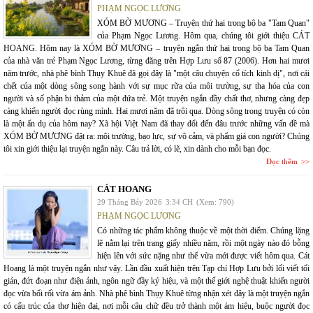
PHẠM NGỌC LƯƠNG
XÓM BỜ MƯƠNG – Truyện thứ hai trong bộ ba "Tam Quan"
của Phạm Ngọc Lương. Hôm qua, chúng tôi giới thiệu CÁT
HOANG. Hôm nay là XÓM BỜ MƯƠNG – truyện ngắn thứ hai trong bộ ba Tam Quan
của nhà văn trẻ Phạm Ngọc Lương, từng đăng trên Hợp Lưu số 87 (2006). Hơn hai mươi
năm trước, nhà phê bình Thụy Khuê đã gọi đây là "một câu chuyện cổ tích kinh dị", nơi cái
chết của một dòng sông song hành với sự mục rữa của môi trường, sự tha hóa của con
người và số phận bi thảm của một đứa trẻ. Một truyện ngắn đầy chất thơ, nhưng càng đẹp
càng khiến người đọc rùng mình. Hai mươi năm đã trôi qua. Dòng sông trong truyện có còn
là một ẩn dụ của hôm nay? Xã hội Việt Nam đã thay đổi đến đâu trước những vấn đề mà
XÓM BỜ MƯƠNG đặt ra: môi trường, bạo lực, sự vô cảm, và phẩm giá con người? Chúng
tôi xin giới thiệu lại truyện ngắn này. Câu trả lời, có lẽ, xin dành cho mỗi bạn đọc.
Đọc thêm
CÁT HOANG
29 Tháng Bảy 2026
3:34 CH
(Xem: 790)
PHẠM NGỌC LƯƠNG
Có những tác phẩm không thuộc về một thời điểm. Chúng lặng
lẽ nằm lại trên trang giấy nhiều năm, rồi một ngày nào đó bỗng
hiện lên với sức nặng như thể vừa mới được viết hôm qua. Cát
Hoang là một truyện ngắn như vậy. Lần đầu xuất hiện trên Tạp chí Hợp Lưu bởi lối viết tối
giản, đứt đoạn như điện ảnh, ngôn ngữ đầy ký hiệu, và một thế giới nghệ thuật khiến người
đọc vừa bối rối vừa ám ảnh. Nhà phê bình Thụy Khuê từng nhận xét đây là một truyện ngắn
có cấu trúc của thơ hiện đại, nơi mỗi câu chữ đều trở thành một ám hiệu, buộc người đọc