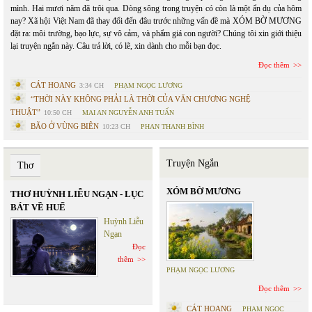
mình. Hai mươi năm đã trôi qua. Dòng sông trong truyện có còn là một ẩn dụ của hôm
nay? Xã hội Việt Nam đã thay đổi đến đâu trước những vấn đề mà XÓM BỜ MƯƠNG
đặt ra: môi trường, bạo lực, sự vô cảm, và phẩm giá con người? Chúng tôi xin giới thiệu
lại truyện ngắn này. Câu trả lời, có lẽ, xin dành cho mỗi bạn đọc.
Đọc thêm
CÁT HOANG
3:34 CH
PHẠM NGỌC LƯƠNG
“THỜI NÀY KHÔNG PHẢI LÀ THỜI CỦA VĂN CHƯƠNG NGHỆ
THUẬT”
10:50 CH
MAI AN NGUYỄN ANH TUẤN
BÃO Ở VÙNG BIÊN
10:23 CH
PHAN THANH BÌNH
Truyện Ngắn
Thơ
XÓM BỜ MƯƠNG
THƠ HUỲNH LIỄU NGẠN - LỤC
BÁT VỀ HUẾ
Huỳnh Liễu
Ngạn
Đọc
thêm
PHẠM NGỌC LƯƠNG
Đọc thêm
CÁT HOANG
PHẠM NGỌC