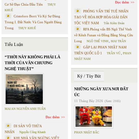
Đọc thêm
Cơ Sở Đạo Chúa Đầu Tiên
THỤY
KHUÊ
PHỎNG VẤN TRÍ TUỆ NHÂN
Cristoforo Borri Và Ký Sự Đàng
TẠO VỀ HÒA HỢP HÒA GIẢI DÂN
Trong I. Đất Nước Và Con Người Đàng
TỘC VIỆT NAM
Trần Kiêm Đoàn
Trong
THỤY KHUÊ
RFA Phỏng vấn BS Ngô Thế Vinh
về Kênh Funan và Đồng Bằng Sông Cửu
Long
NGÔ THẾ VINH
,
MAI TRẦN
Tiểu Luận
GẶP LẠI PHAN NHẬT NAM
TRÊN QUỐC LỘ 1
TRẦN VŨ
,
PHAN
“THỜI NÀY KHÔNG PHẢI LÀ
NHẬT NAM
THỜI CỦA VĂN CHƯƠNG
NGHỆ THUẬT”
Ký / Tùy Bút
NHỮNG NGÀY XƯA NƠI ĐẤT
ÚC
11 Tháng Bảy 2026
(Xem: 2105)
MAI AN NGUYỄN ANH TUẤN
Đọc thêm
DI SẢN VÔ THỪA
NHẬN
Nguyễn Công Khanh
PHAN NHẬT BẮC
KHI NHÀ VĂN NGỪNG VIẾT: