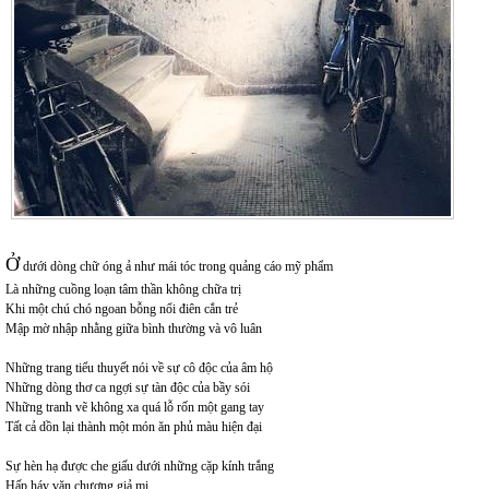
Ở
dưới dòng chữ óng ả như mái tóc trong quảng cáo mỹ phẩm
Là những cuồng loạn tâm thần không chữa trị
Khi một chú chó ngoan bỗng nổi điên cắn trẻ
Mập mờ nhập nhằng giữa bình thường và vô luân
Những trang tiểu thuyết nói về sự cô độc của âm hộ
Những dòng thơ ca ngợi sự tàn độc của bầy sói
Những tranh vẽ không xa quá lỗ rốn một gang tay
Tất cả dồn lại thành một món ăn phủ màu hiện đại
Sự hèn hạ được che giấu dưới những cặp kính trắng
Hấp háy văn chương giả mị