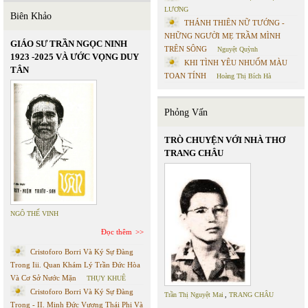
LƯƠNG
Biên Khảo
THÁNH THIÊN NỮ TƯỚNG -
NHỮNG NGƯỜI MẸ TRẦM MÌNH
GIÁO SƯ TRẦN NGỌC NINH
TRÊN SÔNG
Nguyệt Quỳnh
1923 -2025 VÀ ƯỚC VỌNG DUY
KHI TÌNH YÊU NHUỐM MÀU
TÂN
TOAN TÍNH
Hoàng Thị Bích Hà
Phỏng Vấn
TRÒ CHUYỆN VỚI NHÀ THƠ
TRANG CHÂU
NGÔ THẾ VINH
Đọc thêm
Cristoforo Borri Và Ký Sự Đàng
Trong Iii. Quan Khám Lý Trần Đức Hòa
Và Cơ Sở Nước Mặn
THỤY KHUÊ
Cristoforo Borri Và Ký Sự Đàng
Trần Thị Nguyệt Mai
,
TRANG CHÂU
Trong - II. Minh Đức Vương Thái Phi Và