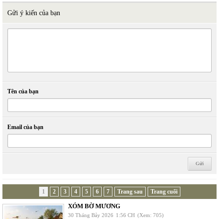
Gửi ý kiến của bạn
Tên của bạn
Email của bạn
1
2
3
4
5
6
7
Trang sau
Trang cuối
XÓM BỜ MƯƠNG
30 Tháng Bảy 2026
1:56 CH
(Xem: 705)