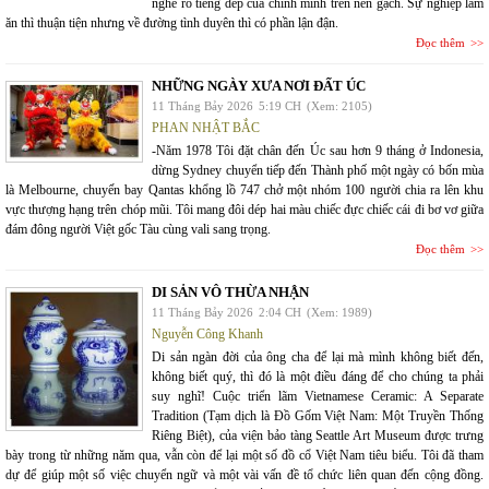
nghe rõ tiếng dép của chính mình trên nền gạch. Sự nghiệp làm
ăn thì thuận tiện nhưng về đường tình duyên thì có phần lận đận.
Đọc thêm
NHỮNG NGÀY XƯA NƠI ĐẤT ÚC
11 Tháng Bảy 2026
5:19 CH
(Xem: 2105)
PHAN NHẬT BẮC
-Năm 1978 Tôi đặt chân đến Úc sau hơn 9 tháng ở Indonesia,
dừng Sydney chuyển tiếp đến Thành phố một ngày có bốn mùa
là Melbourne, chuyến bay Qantas khổng lồ 747 chở một nhóm 100 người chia ra lên khu
vực thượng hạng trên chóp mũi. Tôi mang đôi dép hai màu chiếc đực chiếc cái đi bơ vơ giữa
đám đông người Việt gốc Tàu cùng vali sang trọng.
Đọc thêm
DI SẢN VÔ THỪA NHẬN
11 Tháng Bảy 2026
2:04 CH
(Xem: 1989)
Nguyễn Công Khanh
Di sản ngàn đời của ông cha để lại mà mình không biết đến,
không biết quý, thì đó là một điều đáng để cho chúng ta phải
suy nghĩ! Cuộc triển lãm Vietnamese Ceramic: A Separate
Tradition (Tạm dịch là Đồ Gốm Việt Nam: Một Truyền Thống
Riêng Biệt), của viện bảo tàng Seattle Art Museum được trưng
bày trong từ những năm qua, vẫn còn để lại một số đồ cổ Việt Nam tiêu biểu. Tôi đã tham
dự để giúp một số việc chuyển ngữ và một vài vấn đề tổ chức liên quan đến cộng đồng.