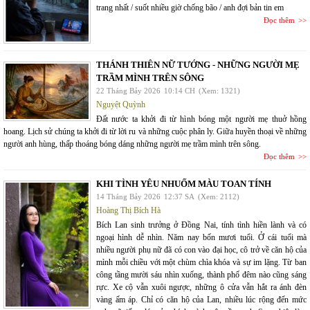
trang nhất / suốt nhiều giờ chống bão / anh đợi bản tin em
Đọc thêm
THÁNH THIÊN NỮ TƯỚNG - NHỮNG NGƯỜI MẸ
TRẦM MÌNH TRÊN SÔNG
22 Tháng Bảy 2026
10:14 CH
(Xem: 1321)
Nguyệt Quỳnh
Đất nước ta khởi đi từ hình bóng một người mẹ thuở hồng
hoang. Lịch sử chúng ta khởi đi từ lời ru và những cuộc phân ly. Giữa huyền thoại về những
người anh hùng, thấp thoáng bóng dáng những người mẹ trầm mình trên sông.
Đọc thêm
KHI TÌNH YÊU NHUỐM MÀU TOAN TÍNH
14 Tháng Bảy 2026
12:37 SA
(Xem: 2112)
Hoàng Thị Bích Hà
Bích Lan sinh trưởng ở Đồng Nai, tính tình hiền lành và có
ngoại hình dễ nhìn. Năm nay bốn mươi tuổi. Ở cái tuổi mà
nhiều người phụ nữ đã có con vào đại học, cô trở về căn hộ của
mình mỗi chiều với một chùm chìa khóa và sự im lặng. Từ ban
công tầng mười sáu nhìn xuống, thành phố đêm nào cũng sáng
rực. Xe cộ vẫn xuôi ngược, những ô cửa vẫn hắt ra ánh đèn
vàng ấm áp. Chỉ có căn hộ của Lan, nhiều lúc rộng đến mức