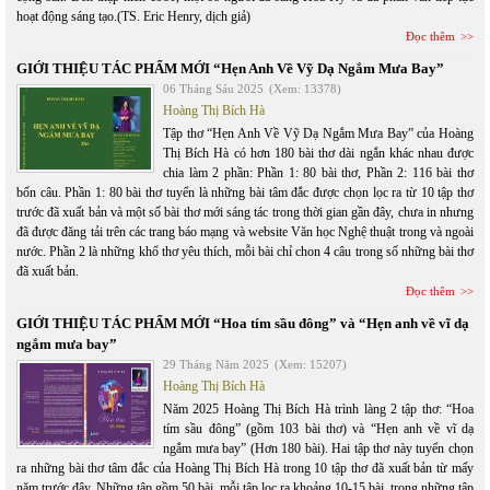
hoạt động sáng tạo.(TS. Eric Henry, dịch giả)
Đọc thêm
GIỚI THIỆU TÁC PHẨM MỚI “Hẹn Anh Về Vỹ Dạ Ngắm Mưa Bay”
06 Tháng Sáu 2025
(Xem: 13378)
Hoàng Thị Bích Hà
Tập thơ “Hẹn Anh Về Vỹ Dạ Ngắm Mưa Bay” của Hoàng
Thị Bích Hà có hơn 180 bài thơ dài ngắn khác nhau được
chia làm 2 phần: Phần 1: 80 bài thơ, Phần 2: 116 bài thơ
bốn câu. Phần 1: 80 bài thơ tuyển là những bài tâm đắc được chọn lọc ra từ 10 tập thơ
trước đã xuất bản và một số bài thơ mới sáng tác trong thời gian gần đây, chưa in nhưng
đã được đăng tải trên các trang báo mạng và website Văn học Nghệ thuật trong và ngoài
nước. Phần 2 là những khổ thơ yêu thích, mỗi bài chỉ chon 4 câu trong số những bài thơ
đã xuất bản.
Đọc thêm
GIỚI THIỆU TÁC PHẨM MỚI “Hoa tím sầu đông” và “Hẹn anh về vĩ dạ
ngắm mưa bay”
29 Tháng Năm 2025
(Xem: 15207)
Hoàng Thị Bích Hà
Năm 2025 Hoàng Thị Bích Hà trình làng 2 tập thơ: “Hoa
tím sầu đông” (gồm 103 bài thơ) và “Hẹn anh về vĩ dạ
ngắm mưa bay” (Hơn 180 bài). Hai tập thơ này tuyển chọn
ra những bài thơ tâm đắc của Hoàng Thị Bích Hà trong 10 tập thơ đã xuất bản từ mấy
năm trước đây. Những tập gồm 50 bài, mỗi tập lọc ra khoảng 10-15 bài, trong những tập