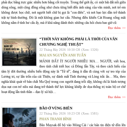
phải đọc bằng trực giác nhiều hơn bằng cốt truyện. Trong thế giới ấy, có một bãi đất nổi giữa
dòng sông, một cộng đồng sống như chưa từng biết đến ánh sáng của văn minh, nơi trẻ em
không được học chữ, nơi người biết chữ bị gọi là "con điên", và nơi bạo lực dần trở thành
trật tự bình thường. Đó là một không gian hư cấu. Nhưng điều khiến Cát Hoang sống mãi
không nằm ở tính hư cấu ấy, mà ở khả năng đánh thức những câu hỏi chưa bao giờ cũ:
Đọc thêm
“THỜI NÀY KHÔNG PHẢI LÀ THỜI CỦA VĂN
CHƯƠNG NGHỆ THUẬT”
22 Tháng Bảy 2026
10:50 CH
(Xem: 1326)
MAI AN NGUYỄN ANH TUẤN
MẢNH ĐẤT ÍT NGƯỜI NHIỀU MA… NGƯỜI, viết hoa,
theo tính chất triết học cả Đông lẫn Tây, và theo cách hiểu của
tâm lý đời thường nhiều biến động này là “Tử tế”, đang ít dần đi cùng với sự teo tóp của
Lương tri, sự lẩn trốn của cái Thiện, sự đánh mất Tình thương và Lòng trắc ẩn… Ma, theo
nghĩa khái quát về bản chất Ma Quỷ trong con người đang trỗi dậy, không chỉ là hình tượng
dọa nạt con trẻ nữa mà đang trở thành thế lực khủng khiếp đe dọa thống trị toàn bộ cơ chế
hoạt động lẫn tinh thần – đạo lý xã hội…
Đọc thêm
BÃO Ở VÙNG BIÊN
22 Tháng Bảy 2026
10:23 CH
(Xem: 1581)
PHAN THANH BÌNH
Bão Maysak đổ bộ vào Móng Cái / các bản tin điện tử dồn lên