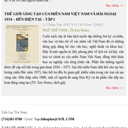
hệ, ở xứ sở Lắm người nhiều ma …
Đọc thêm
THẾ GIỚI SÁNG TẠO CỦA MIỀN NAM VIỆT NAM VÀ HẢI NGOẠI
1954 – ĐẾN HIỆN TẠI – TẬP 1
13 Tháng Tám 2025
9:11 CH
(Xem: 12043)
NGÔ THẾ VINH
,
TS Eric Henry
Cuốn sách này là bản dịch tuyển tập những bút ký cá nhân,
văn học và báo chí về các nhân vật Việt Nam đã có những
đóng góp đáng kể cho văn học, nghệ thuật và khoa học.
Đây là một nguồn tư liệu phong phú về lịch sử xã hội, văn
hóa và chính trị của miền Nam Việt Nam, đồng thời khắc
họa sự nghiệp của từng nhân vật. Phần lớn những người
được đề cập nổi bật trong giai đoạn 1954 – 1975. Sau khi miền Nam thất thủ vào tay lực
lượng miền Bắc năm 1975, hầu hết họ đều bị giam giữ nhiều năm trong các trại cải tạo
cộng sản. Đến thập niên 1980, một số người đã sang Hoa Kỳ và đa phần vẫn tiếp tục
hoạt động sáng tạo.(TS. Eric Henry, dịch giả)
Đọc thêm
Liên Lạc Tòa Soạn:
(714)381-8780
/ Email:
Tapc
Hihopluu@AOL.COM