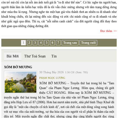
còn trẻ mà chỉ còn lại nỗi ám ảnh tuổi già là “ra đi như thế nào”. Có lúc nghe tin người bạn,
người thân làm ăn kiếm bạc triệu đô la tôi vẫn chúc mừng nhưng với tâm trạng dửng dưng
như mùa thu lá rụng. Nhưng nghe tin một bạn già vừa thảnh thơi an nhiên ra đi nhanh như
khuất bóng chiều, tôi lại mừng đến xúc động và ước chi mình cũng sẽ ra đi nhanh và nhẹ
như giấc ngủ qua đêm. Thì ra, cái “nỗi niềm canh cánh” của đời người cũng đổi thay theo
thời gian qua những chặng đường đời.
Đọc thêm
1
2
3
4
5
6
7
Trang sau
Trang cuối
Bài Mới
Thư Toà Soạn
Tin
XÓM BỜ MƯƠNG
30 Tháng Bảy 2026
1:56 CH
(Xem: 705)
PHẠM NGỌC LƯƠNG
XÓM BỜ MƯƠNG – Truyện thứ hai trong bộ ba "Tam
Quan" của Phạm Ngọc Lương. Hôm qua, chúng tôi giới
thiệu CÁT HOANG. Hôm nay là XÓM BỜ MƯƠNG –
truyện ngắn thứ hai trong bộ ba Tam Quan của nhà văn trẻ Phạm Ngọc Lương, từng
đăng trên Hợp Lưu số 87 (2006). Hơn hai mươi năm trước, nhà phê bình Thụy Khuê đã
gọi đây là "một câu chuyện cổ tích kinh dị", nơi cái chết của một dòng sông song hành
với sự mục rữa của môi trường, sự tha hóa của con người và số phận bi thảm của một
đứa trẻ. Một truyện ngắn đầy chất thơ, nhưng càng đẹp càng khiến người đọc rùng