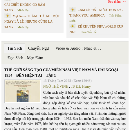
Đọc thêm
CÁI CHẾT KHÔNG CÓ ĐÁM
CÁM ƠN ĐẤT NƯỚC HOA KỲ -
TANG
Minh Hạo
THANK YOU, AMERICA
Trần Kiêm
Việt Nam- THÁNG TƯ: KHI MỘT
Đoàn
NGÀY LÀ LỄ, NHƯNG CŨNG LÀ
KỂ CHUYỆN FIFA WORLD CUP
TANG
Minh Hạo
2026
Phan Tấn Uẩn
Tin Sách
Chuyển Ngữ
Video & Audio : Nhạc & . . .
Đọc Sách - Mạn Đàm
THẾ GIỚI SÁNG TẠO CỦA MIỀN NAM VIỆT NAM VÀ HẢI NGOẠI
1954 – ĐẾN HIỆN TẠI – TẬP 1
13 Tháng Tám 2025
(Xem: 12043)
NGÔ THẾ VINH
,
TS Eric Henry
Cuốn sách này là bản dịch tuyển tập những bút ký cá nhân,
văn học và báo chí về các nhân vật Việt Nam đã có những
đóng góp đáng kể cho văn học, nghệ thuật và khoa học.
Đây là một nguồn tư liệu phong phú về lịch sử xã hội, văn hóa và chính trị của miền
Nam Việt Nam, đồng thời khắc họa sự nghiệp của từng nhân vật. Phần lớn những người
được đề cập nổi bật trong giai đoạn 1954 – 1975. Sau khi miền Nam thất thủ vào tay lực
lượng miền Bắc năm 1975, hầu hết họ đều bị giam giữ nhiều năm trong các trại cải tạo
cộng sản. Đến thập niên 1980, một số người đã sang Hoa Kỳ và đa phần vẫn tiếp tục