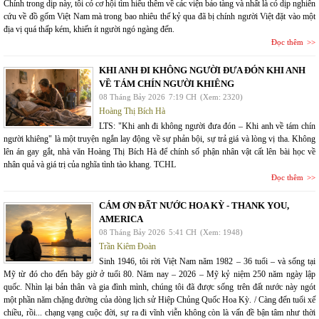
Chính trong dịp này, tôi có cơ hội tìm hiểu thêm về các viện bảo tàng và nhất là có dịp nghiên
cứu về đồ gốm Việt Nam mà trong bao nhiêu thế kỷ qua đã bị chính người Việt đặt vào một
địa vị quá thấp kém, khiến ít người ngó ngàng đến.
Đọc thêm
KHI ANH ĐI KHÔNG NGƯỜI ĐƯA ĐÓN KHI ANH
VỀ TÁM CHÍN NGƯỜI KHIÊNG
08 Tháng Bảy 2026
7:19 CH
(Xem: 2320)
Hoàng Thị Bích Hà
LTS: "Khi anh đi không người đưa đón – Khi anh về tám chín
người khiêng" là một truyện ngắn lay động về sự phản bội, sự trả giá và lòng vị tha. Không
lên án gay gắt, nhà văn Hoàng Thị Bích Hà để chính số phận nhân vật cất lên bài học về
nhân quả và giá trị của nghĩa tình tào khang. TCHL
Đọc thêm
CÁM ƠN ĐẤT NƯỚC HOA KỲ - THANK YOU,
AMERICA
08 Tháng Bảy 2026
5:41 CH
(Xem: 1948)
Trần Kiêm Đoàn
Sinh 1946, tôi rời Việt Nam năm 1982 – 36 tuổi – và sống tại
Mỹ từ đó cho đến bây giờ ở tuổi 80. Năm nay – 2026 – Mỹ kỷ niệm 250 năm ngày lập
quốc. Nhìn lại bản thân và gia đình mình, chúng tôi đã được sống trên đất nước này ngót
một phần năm chặng đường của dòng lịch sử Hiệp Chủng Quốc Hoa Kỳ. / Càng đến tuổi xế
chiều, rồi... chạng vạng cuộc đời, sự ra đi vĩnh viễn không còn là vấn đề bận tâm như thời