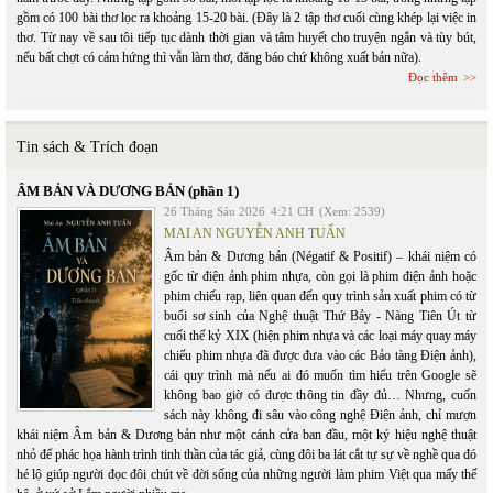
gồm có 100 bài thơ lọc ra khoảng 15-20 bài. (Đây là 2 tập thơ cuối cùng khép lại việc in
thơ. Từ nay về sau tôi tiếp tục dành thời gian và tâm huyết cho truyện ngắn và tùy bút,
nếu bất chợt có cảm hứng thì vẫn làm thơ, đăng báo chứ không xuất bản nữa).
Đọc thêm
Tin sách & Trích đoạn
ÂM BẢN VÀ DƯƠNG BẢN (phần 1)
26 Tháng Sáu 2026
4:21 CH
(Xem: 2539)
MAI AN NGUYỄN ANH TUẤN
Âm bản & Dương bản (Négatif & Positif) – khái niệm có
gốc từ điện ảnh phim nhựa, còn gọi là phim điện ảnh hoặc
phim chiếu rạp, liên quan đến quy trình sản xuất phim có từ
buổi sơ sinh của Nghệ thuật Thứ Bảy - Nàng Tiên Út từ
cuối thế kỷ XIX (hiện phim nhựa và các loại máy quay máy
chiếu phim nhựa đã được đưa vào các Bảo tàng Điện ảnh),
cái quy trình mà nếu ai đó muốn tìm hiểu trên Google sẽ
không bao giờ có được thông tin đầy đủ… Nhưng, cuốn
sách này không đi sâu vào công nghệ Điện ảnh, chỉ mượn
khái niệm Âm bản & Dương bản như một cánh cửa ban đầu, một ký hiệu nghệ thuật
nhỏ để phác họa hành trình tinh thần của tác giả, cùng đôi ba lát cắt tự sự về nghề qua đó
hé lộ giúp người đọc đôi chút về đời sống của những người làm phim Việt qua mấy thế