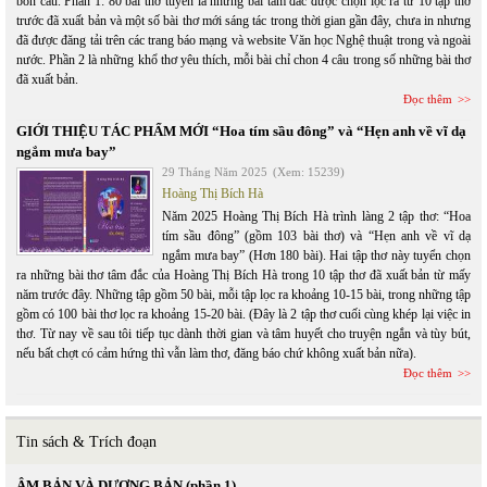
bốn câu. Phần 1: 80 bài thơ tuyển là những bài tâm đắc được chọn lọc ra từ 10 tập thơ
trước đã xuất bản và một số bài thơ mới sáng tác trong thời gian gần đây, chưa in nhưng
đã được đăng tải trên các trang báo mạng và website Văn học Nghệ thuật trong và ngoài
nước. Phần 2 là những khổ thơ yêu thích, mỗi bài chỉ chon 4 câu trong số những bài thơ
đã xuất bản.
Đọc thêm
GIỚI THIỆU TÁC PHẨM MỚI “Hoa tím sầu đông” và “Hẹn anh về vĩ dạ
ngắm mưa bay”
29 Tháng Năm 2025
(Xem: 15239)
Hoàng Thị Bích Hà
Năm 2025 Hoàng Thị Bích Hà trình làng 2 tập thơ: “Hoa
tím sầu đông” (gồm 103 bài thơ) và “Hẹn anh về vĩ dạ
ngắm mưa bay” (Hơn 180 bài). Hai tập thơ này tuyển chọn
ra những bài thơ tâm đắc của Hoàng Thị Bích Hà trong 10 tập thơ đã xuất bản từ mấy
năm trước đây. Những tập gồm 50 bài, mỗi tập lọc ra khoảng 10-15 bài, trong những tập
gồm có 100 bài thơ lọc ra khoảng 15-20 bài. (Đây là 2 tập thơ cuối cùng khép lại việc in
thơ. Từ nay về sau tôi tiếp tục dành thời gian và tâm huyết cho truyện ngắn và tùy bút,
nếu bất chợt có cảm hứng thì vẫn làm thơ, đăng báo chứ không xuất bản nữa).
Đọc thêm
Tin sách & Trích đoạn
ÂM BẢN VÀ DƯƠNG BẢN (phần 1)