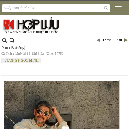
Trước
Sau
Nõn Nường
02 Tháng Mười 2014
12:53 SA
(Xem: 57759)
VƯƠNG NGỌC MINH