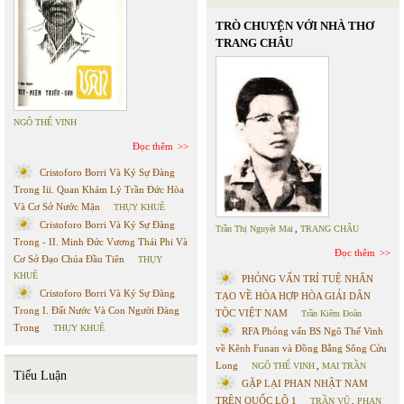
TRÒ CHUYỆN VỚI NHÀ THƠ
TRANG CHÂU
NGÔ THẾ VINH
Đọc thêm
Cristoforo Borri Và Ký Sự Đàng
Trong Iii. Quan Khám Lý Trần Đức Hòa
Và Cơ Sở Nước Mặn
THỤY KHUÊ
Cristoforo Borri Và Ký Sự Đàng
Trần Thị Nguyệt Mai
,
TRANG CHÂU
Trong - II. Minh Đức Vương Thái Phi Và
Đọc thêm
Cơ Sở Đạo Chúa Đầu Tiên
THỤY
KHUÊ
PHỎNG VẤN TRÍ TUỆ NHÂN
Cristoforo Borri Và Ký Sự Đàng
TẠO VỀ HÒA HỢP HÒA GIẢI DÂN
Trong I. Đất Nước Và Con Người Đàng
TỘC VIỆT NAM
Trần Kiêm Đoàn
Trong
THỤY KHUÊ
RFA Phỏng vấn BS Ngô Thế Vinh
về Kênh Funan và Đồng Bằng Sông Cửu
Long
NGÔ THẾ VINH
,
MAI TRẦN
Tiểu Luận
GẶP LẠI PHAN NHẬT NAM
TRÊN QUỐC LỘ 1
TRẦN VŨ
,
PHAN