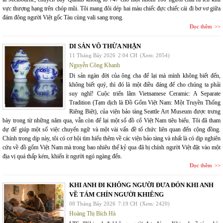
vực thượng hạng trên chóp mũi. Tôi mang đôi dép hai màu chiếc đực chiếc cái đi bơ vơ giữa
đám đông người Việt gốc Tàu cùng vali sang trọng.
Đọc thêm
DI SẢN VÔ THỪA NHẬN
11 Tháng Bảy 2026
2:04 CH
(Xem: 2054)
Nguyễn Công Khanh
Di sản ngàn đời của ông cha để lại mà mình không biết đến,
không biết quý, thì đó là một điều đáng để cho chúng ta phải
suy nghĩ! Cuộc triển lãm Vietnamese Ceramic: A Separate
Tradition (Tạm dịch là Đồ Gốm Việt Nam: Một Truyền Thống
Riêng Biệt), của viện bảo tàng Seattle Art Museum được trưng
bày trong từ những năm qua, vẫn còn để lại một số đồ cổ Việt Nam tiêu biểu. Tôi đã tham
dự để giúp một số việc chuyển ngữ và một vài vấn đề tổ chức liên quan đến cộng đồng.
Chính trong dịp này, tôi có cơ hội tìm hiểu thêm về các viện bảo tàng và nhất là có dịp nghiên
cứu về đồ gốm Việt Nam mà trong bao nhiêu thế kỷ qua đã bị chính người Việt đặt vào một
địa vị quá thấp kém, khiến ít người ngó ngàng đến.
Đọc thêm
KHI ANH ĐI KHÔNG NGƯỜI ĐƯA ĐÓN KHI ANH
VỀ TÁM CHÍN NGƯỜI KHIÊNG
08 Tháng Bảy 2026
7:19 CH
(Xem: 2420)
Hoàng Thị Bích Hà