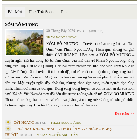
Bài Mới
Thư Toà Soạn
Tin
XÓM BỜ MƯƠNG
30 Tháng Bảy 2026
1:56 CH
(Xem: 814)
PHẠM NGỌC LƯƠNG
XÓM BỜ MƯƠNG – Truyện thứ hai trong bộ ba "Tam
Quan" của Phạm Ngọc Lương. Hôm qua, chúng tôi giới
thiệu CÁT HOANG. Hôm nay là XÓM BỜ MƯƠNG –
truyện ngắn thứ hai trong bộ ba Tam Quan của nhà văn trẻ Phạm Ngọc Lương, từng
đăng trên Hợp Lưu số 87 (2006). Hơn hai mươi năm trước, nhà phê bình Thụy Khuê đã
gọi đây là "một câu chuyện cổ tích kinh dị", nơi cái chết của một dòng sông song hành
với sự mục rữa của môi trường, sự tha hóa của con người và số phận bi thảm của một
đứa trẻ. Một truyện ngắn đầy chất thơ, nhưng càng đẹp càng khiến người đọc rùng
mình. Hai mươi năm đã trôi qua. Dòng sông trong truyện có còn là một ẩn dụ của hôm
nay? Xã hội Việt Nam đã thay đổi đến đâu trước những vấn đề mà XÓM BỜ MƯƠNG
đặt ra: môi trường, bạo lực, sự vô cảm, và phẩm giá con người? Chúng tôi xin giới thiệu
lại truyện ngắn này. Câu trả lời, có lẽ, xin dành cho mỗi bạn đọc.
Đọc thêm
CÁT HOANG
3:34 CH
PHẠM NGỌC LƯƠNG
“THỜI NÀY KHÔNG PHẢI LÀ THỜI CỦA VĂN CHƯƠNG NGHỆ
THUẬT”
10:50 CH
MAI AN NGUYỄN ANH TUẤN