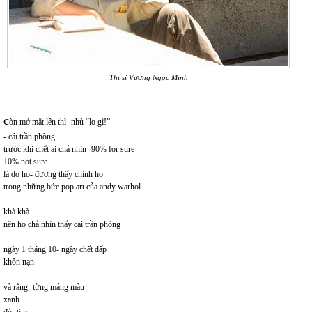
Thi sĩ Vương Ngọc Minh
c
òn mở mắt lên thì- nhủ “lo gì!”
- cái trần phòng
trước khi chết ai chả nhìn- 90% for sure
10% not sure
là do họ- đương thấy chính họ
trong những bức pop art của andy warhol
khà khà
nên họ chả nhìn thấy cái trần phòng
ngày 1 tháng 10- ngày chết dấp
khốn nạn
và rằng- từng mảng màu
xanh