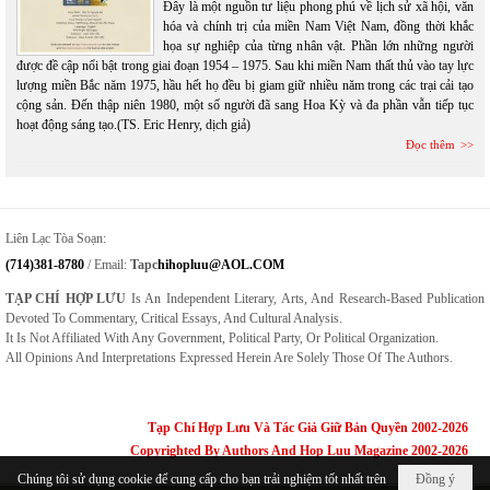
Đây là một nguồn tư liệu phong phú về lịch sử xã hội, văn
hóa và chính trị của miền Nam Việt Nam, đồng thời khắc
họa sự nghiệp của từng nhân vật. Phần lớn những người
được đề cập nổi bật trong giai đoạn 1954 – 1975. Sau khi miền Nam thất thủ vào tay lực
lượng miền Bắc năm 1975, hầu hết họ đều bị giam giữ nhiều năm trong các trại cải tạo
cộng sản. Đến thập niên 1980, một số người đã sang Hoa Kỳ và đa phần vẫn tiếp tục
hoạt động sáng tạo.(TS. Eric Henry, dịch giả)
Đọc thêm
Liên Lạc Tòa Soạn:
(714)381-8780
/ Email:
Tapc
Hihopluu@AOL.COM
TẠP CHÍ HỢP LƯU
Is An Independent Literary, Arts, And Research-Based Publication
Devoted To Commentary, Critical Essays, And Cultural Analysis.
It Is Not Affiliated With Any Government, Political Party, Or Political Organization.
All Opinions And Interpretations Expressed Herein Are Solely Those Of The Authors.
Tạp Chí Hợp Lưu Và Tác Giả Giữ Bản Quyền 2002-2026
Copyrighted By Authors And Hop Luu Magazine 2002-2026
Chúng tôi sử dụng cookie để cung cấp cho bạn trải nghiệm tốt nhất trên
Đồng ý