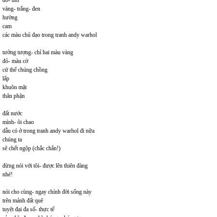
đỏ- tím
vàng- trắng- đen
hường
cam
các màu chủ đạo trong tranh andy warhol
tưởng tượng- chỉ hai màu vàng
đỏ- màu cờ
cứ thế chúng chồng
lấp
khuôn mặt
thân phận
đất nước
mình- ôi chao
dẫu có ở trong tranh andy warhol đi nữa
chúng ta
sẽ chết ngộp (chắc chắn!)
đừng nói với tôi- được lên thiên đàng
nhé!
nói cho cùng- ngay chính đời sống này
trên mảnh đất quê
tuyệt đại đa số- thực tế