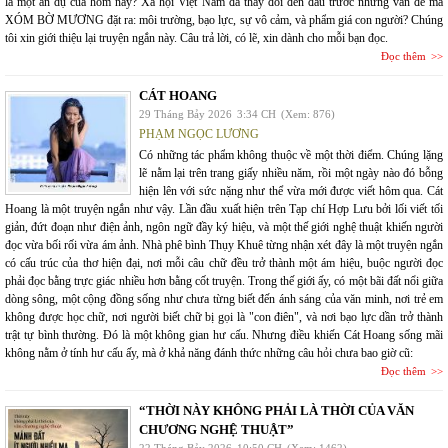
là một ẩn dụ của hôm nay? Xã hội Việt Nam đã thay đổi đến đâu trước những vấn đề mà
XÓM BỜ MƯƠNG đặt ra: môi trường, bạo lực, sự vô cảm, và phẩm giá con người? Chúng
tôi xin giới thiệu lại truyện ngắn này. Câu trả lời, có lẽ, xin dành cho mỗi bạn đọc.
Đọc thêm
CÁT HOANG
29 Tháng Bảy 2026
3:34 CH
(Xem: 876)
PHẠM NGỌC LƯƠNG
Có những tác phẩm không thuộc về một thời điểm. Chúng lặng
lẽ nằm lại trên trang giấy nhiều năm, rồi một ngày nào đó bỗng
hiện lên với sức nặng như thể vừa mới được viết hôm qua. Cát
Hoang là một truyện ngắn như vậy. Lần đầu xuất hiện trên Tạp chí Hợp Lưu bởi lối viết tối
giản, đứt đoạn như điện ảnh, ngôn ngữ đầy ký hiệu, và một thế giới nghệ thuật khiến người
đọc vừa bối rối vừa ám ảnh. Nhà phê bình Thụy Khuê từng nhận xét đây là một truyện ngắn
có cấu trúc của thơ hiện đại, nơi mỗi câu chữ đều trở thành một ám hiệu, buộc người đọc
phải đọc bằng trực giác nhiều hơn bằng cốt truyện. Trong thế giới ấy, có một bãi đất nổi giữa
dòng sông, một cộng đồng sống như chưa từng biết đến ánh sáng của văn minh, nơi trẻ em
không được học chữ, nơi người biết chữ bị gọi là "con điên", và nơi bạo lực dần trở thành
trật tự bình thường. Đó là một không gian hư cấu. Nhưng điều khiến Cát Hoang sống mãi
không nằm ở tính hư cấu ấy, mà ở khả năng đánh thức những câu hỏi chưa bao giờ cũ:
Đọc thêm
“THỜI NÀY KHÔNG PHẢI LÀ THỜI CỦA VĂN
CHƯƠNG NGHỆ THUẬT”