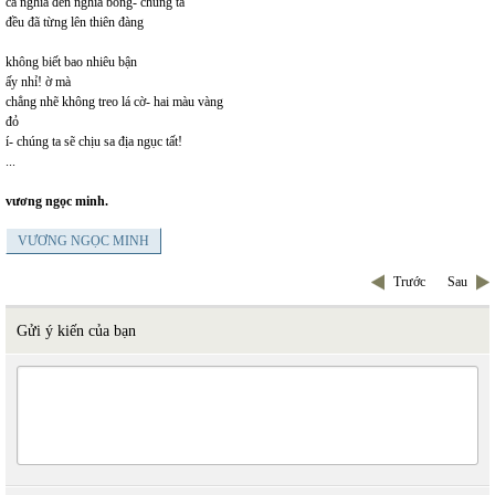
cả nghĩa đen nghĩa bóng- chúng ta
đều đã từng lên thiên đàng
không biết bao nhiêu bận
ấy nhỉ! ờ mà
chẳng nhẽ không treo lá cờ- hai màu vàng
đỏ
í- chúng ta sẽ chịu sa địa ngục tất!
...
vương ngọc minh.
VƯƠNG NGỌC MINH
Trước
Sau
Gửi ý kiến của bạn