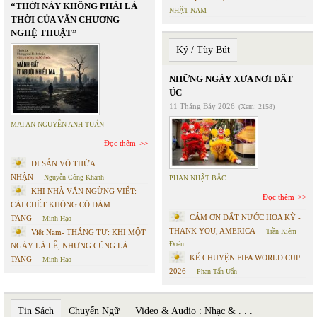
“THỜI NÀY KHÔNG PHẢI LÀ
NHẬT NAM
THỜI CỦA VĂN CHƯƠNG
NGHỆ THUẬT”
Ký / Tùy Bút
NHỮNG NGÀY XƯA NƠI ĐẤT
ÚC
11 Tháng Bảy 2026
(Xem: 2158)
MAI AN NGUYỄN ANH TUẤN
Đọc thêm
DI SẢN VÔ THỪA
NHẬN
Nguyễn Công Khanh
PHAN NHẬT BẮC
KHI NHÀ VĂN NGỪNG VIẾT:
Đọc thêm
CÁI CHẾT KHÔNG CÓ ĐÁM
CÁM ƠN ĐẤT NƯỚC HOA KỲ -
TANG
Minh Hạo
THANK YOU, AMERICA
Trần Kiêm
Việt Nam- THÁNG TƯ: KHI MỘT
Đoàn
NGÀY LÀ LỄ, NHƯNG CŨNG LÀ
KỂ CHUYỆN FIFA WORLD CUP
TANG
Minh Hạo
2026
Phan Tấn Uẩn
Tin Sách
Chuyển Ngữ
Video & Audio : Nhạc & . . .