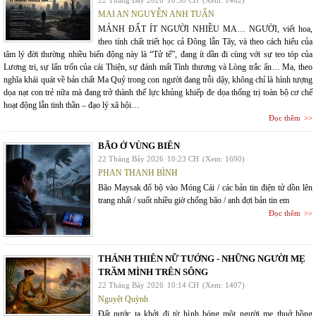
22 Tháng Bảy 2026
10:50 CH
(Xem: 1462)
MAI AN NGUYỄN ANH TUẤN
MẢNH ĐẤT ÍT NGƯỜI NHIỀU MA… NGƯỜI, viết hoa,
theo tính chất triết học cả Đông lẫn Tây, và theo cách hiểu của
tâm lý đời thường nhiều biến động này là “Tử tế”, đang ít dần đi cùng với sự teo tóp của
Lương tri, sự lẩn trốn của cái Thiện, sự đánh mất Tình thương và Lòng trắc ẩn… Ma, theo
nghĩa khái quát về bản chất Ma Quỷ trong con người đang trỗi dậy, không chỉ là hình tượng
dọa nạt con trẻ nữa mà đang trở thành thế lực khủng khiếp đe dọa thống trị toàn bộ cơ chế
hoạt động lẫn tinh thần – đạo lý xã hội…
Đọc thêm
BÃO Ở VÙNG BIÊN
22 Tháng Bảy 2026
10:23 CH
(Xem: 1690)
PHAN THANH BÌNH
Bão Maysak đổ bộ vào Móng Cái / các bản tin điện tử dồn lên
trang nhất / suốt nhiều giờ chống bão / anh đợi bản tin em
Đọc thêm
THÁNH THIÊN NỮ TƯỚNG - NHỮNG NGƯỜI MẸ
TRẦM MÌNH TRÊN SÔNG
22 Tháng Bảy 2026
10:14 CH
(Xem: 1407)
Nguyệt Quỳnh
Đất nước ta khởi đi từ hình bóng một người mẹ thuở hồng