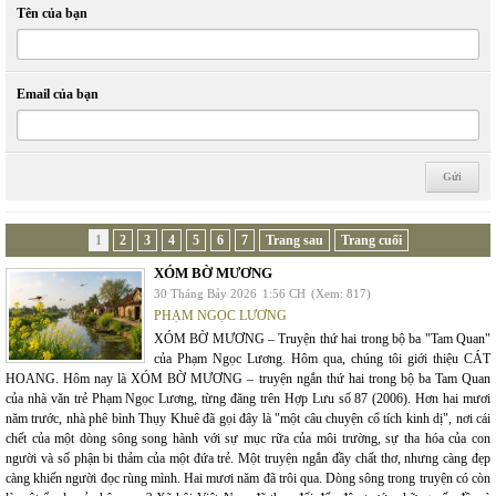
Tên của bạn
Email của bạn
1
2
3
4
5
6
7
Trang sau
Trang cuối
XÓM BỜ MƯƠNG
30 Tháng Bảy 2026
1:56 CH
(Xem: 817)
PHẠM NGỌC LƯƠNG
XÓM BỜ MƯƠNG – Truyện thứ hai trong bộ ba "Tam Quan"
của Phạm Ngọc Lương. Hôm qua, chúng tôi giới thiệu CÁT
HOANG. Hôm nay là XÓM BỜ MƯƠNG – truyện ngắn thứ hai trong bộ ba Tam Quan
của nhà văn trẻ Phạm Ngọc Lương, từng đăng trên Hợp Lưu số 87 (2006). Hơn hai mươi
năm trước, nhà phê bình Thụy Khuê đã gọi đây là "một câu chuyện cổ tích kinh dị", nơi cái
chết của một dòng sông song hành với sự mục rữa của môi trường, sự tha hóa của con
người và số phận bi thảm của một đứa trẻ. Một truyện ngắn đầy chất thơ, nhưng càng đẹp
càng khiến người đọc rùng mình. Hai mươi năm đã trôi qua. Dòng sông trong truyện có còn