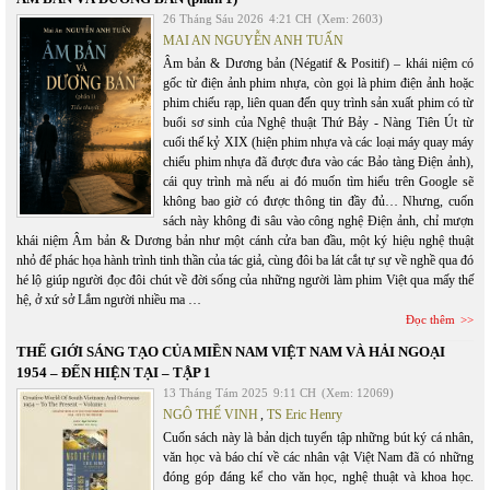
26 Tháng Sáu 2026
4:21 CH
(Xem: 2603)
MAI AN NGUYỄN ANH TUẤN
Âm bản & Dương bản (Négatif & Positif) – khái niệm có
gốc từ điện ảnh phim nhựa, còn gọi là phim điện ảnh hoặc
phim chiếu rạp, liên quan đến quy trình sản xuất phim có từ
buổi sơ sinh của Nghệ thuật Thứ Bảy - Nàng Tiên Út từ
cuối thế kỷ XIX (hiện phim nhựa và các loại máy quay máy
chiếu phim nhựa đã được đưa vào các Bảo tàng Điện ảnh),
cái quy trình mà nếu ai đó muốn tìm hiểu trên Google sẽ
không bao giờ có được thông tin đầy đủ… Nhưng, cuốn
sách này không đi sâu vào công nghệ Điện ảnh, chỉ mượn
khái niệm Âm bản & Dương bản như một cánh cửa ban đầu, một ký hiệu nghệ thuật
nhỏ để phác họa hành trình tinh thần của tác giả, cùng đôi ba lát cắt tự sự về nghề qua đó
hé lộ giúp người đọc đôi chút về đời sống của những người làm phim Việt qua mấy thế
hệ, ở xứ sở Lắm người nhiều ma …
Đọc thêm
THẾ GIỚI SÁNG TẠO CỦA MIỀN NAM VIỆT NAM VÀ HẢI NGOẠI
1954 – ĐẾN HIỆN TẠI – TẬP 1
13 Tháng Tám 2025
9:11 CH
(Xem: 12069)
NGÔ THẾ VINH
,
TS Eric Henry
Cuốn sách này là bản dịch tuyển tập những bút ký cá nhân,
văn học và báo chí về các nhân vật Việt Nam đã có những
đóng góp đáng kể cho văn học, nghệ thuật và khoa học.