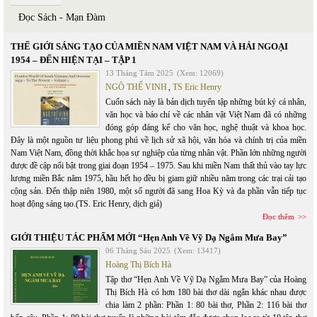
Đọc Sách - Mạn Đàm
THẾ GIỚI SÁNG TẠO CỦA MIỀN NAM VIỆT NAM VÀ HẢI NGOẠI
1954 – ĐẾN HIỆN TẠI – TẬP 1
13 Tháng Tám 2025
(Xem: 12069)
NGÔ THẾ VINH
,
TS Eric Henry
Cuốn sách này là bản dịch tuyển tập những bút ký cá nhân,
văn học và báo chí về các nhân vật Việt Nam đã có những
đóng góp đáng kể cho văn học, nghệ thuật và khoa học.
Đây là một nguồn tư liệu phong phú về lịch sử xã hội, văn hóa và chính trị của miền
Nam Việt Nam, đồng thời khắc họa sự nghiệp của từng nhân vật. Phần lớn những người
được đề cập nổi bật trong giai đoạn 1954 – 1975. Sau khi miền Nam thất thủ vào tay lực
lượng miền Bắc năm 1975, hầu hết họ đều bị giam giữ nhiều năm trong các trại cải tạo
cộng sản. Đến thập niên 1980, một số người đã sang Hoa Kỳ và đa phần vẫn tiếp tục
hoạt động sáng tạo.(TS. Eric Henry, dịch giả)
Đọc thêm
GIỚI THIỆU TÁC PHẨM MỚI “Hẹn Anh Về Vỹ Dạ Ngắm Mưa Bay”
06 Tháng Sáu 2025
(Xem: 13417)
Hoàng Thị Bích Hà
Tập thơ “Hẹn Anh Về Vỹ Dạ Ngắm Mưa Bay” của Hoàng
Thị Bích Hà có hơn 180 bài thơ dài ngắn khác nhau được
chia làm 2 phần: Phần 1: 80 bài thơ, Phần 2: 116 bài thơ