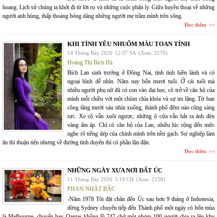
hoang. Lịch sử chúng ta khởi đi từ lời ru và những cuộc phân ly. Giữa huyền thoại về những
người anh hùng, thấp thoáng bóng dáng những người mẹ trầm mình trên sông.
Đọc thêm
KHI TÌNH YÊU NHUỐM MÀU TOAN TÍNH
14 Tháng Bảy 2026
12:37 SA
(Xem: 2178)
Hoàng Thị Bích Hà
Bích Lan sinh trưởng ở Đồng Nai, tính tình hiền lành và có
ngoại hình dễ nhìn. Năm nay bốn mươi tuổi. Ở cái tuổi mà
nhiều người phụ nữ đã có con vào đại học, cô trở về căn hộ của
mình mỗi chiều với một chùm chìa khóa và sự im lặng. Từ ban
công tầng mười sáu nhìn xuống, thành phố đêm nào cũng sáng
rực. Xe cộ vẫn xuôi ngược, những ô cửa vẫn hắt ra ánh đèn
vàng ấm áp. Chỉ có căn hộ của Lan, nhiều lúc rộng đến mức
nghe rõ tiếng dép của chính mình trên nền gạch. Sự nghiệp làm
ăn thì thuận tiện nhưng về đường tình duyên thì có phần lận đận.
Đọc thêm
NHỮNG NGÀY XƯA NƠI ĐẤT ÚC
11 Tháng Bảy 2026
5:19 CH
(Xem: 2158)
PHAN NHẬT BẮC
-Năm 1978 Tôi đặt chân đến Úc sau hơn 9 tháng ở Indonesia,
dừng Sydney chuyển tiếp đến Thành phố một ngày có bốn mùa
là Melbourne, chuyến bay Qantas khổng lồ 747 chở một nhóm 100 người chia ra lên khu