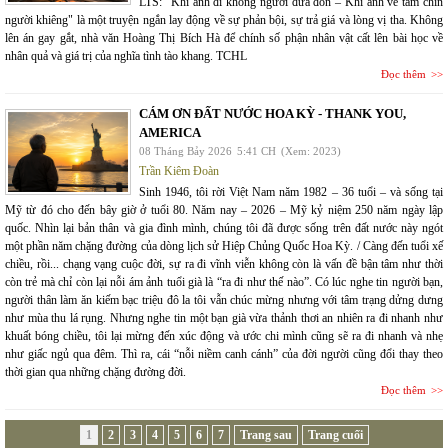
LTS: "Khi anh đi không người đưa đón – Khi anh về tám chín
người khiêng" là một truyện ngắn lay động về sự phản bội, sự trả giá và lòng vị tha. Không
lên án gay gắt, nhà văn Hoàng Thị Bích Hà để chính số phận nhân vật cất lên bài học về
nhân quả và giá trị của nghĩa tình tào khang. TCHL
Đọc thêm
CÁM ƠN ĐẤT NƯỚC HOA KỲ - THANK YOU,
AMERICA
08 Tháng Bảy 2026
5:41 CH
(Xem: 2023)
Trần Kiêm Đoàn
Sinh 1946, tôi rời Việt Nam năm 1982 – 36 tuổi – và sống tại
Mỹ từ đó cho đến bây giờ ở tuổi 80. Năm nay – 2026 – Mỹ kỷ niệm 250 năm ngày lập
quốc. Nhìn lại bản thân và gia đình mình, chúng tôi đã được sống trên đất nước này ngót
một phần năm chặng đường của dòng lịch sử Hiệp Chủng Quốc Hoa Kỳ. / Càng đến tuổi xế
chiều, rồi... chạng vạng cuộc đời, sự ra đi vĩnh viễn không còn là vấn đề bận tâm như thời
còn trẻ mà chỉ còn lại nỗi ám ảnh tuổi già là “ra đi như thế nào”. Có lúc nghe tin người bạn,
người thân làm ăn kiếm bạc triệu đô la tôi vẫn chúc mừng nhưng với tâm trạng dửng dưng
như mùa thu lá rụng. Nhưng nghe tin một bạn già vừa thảnh thơi an nhiên ra đi nhanh như
khuất bóng chiều, tôi lại mừng đến xúc động và ước chi mình cũng sẽ ra đi nhanh và nhẹ
như giấc ngủ qua đêm. Thì ra, cái “nỗi niềm canh cánh” của đời người cũng đổi thay theo
thời gian qua những chặng đường đời.
Đọc thêm
1
2
3
4
5
6
7
Trang sau
Trang cuối