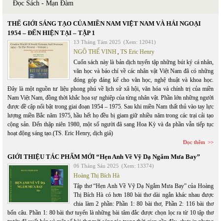
Đọc Sách - Mạn Đàm
THẾ GIỚI SÁNG TẠO CỦA MIỀN NAM VIỆT NAM VÀ HẢI NGOẠI
1954 – ĐẾN HIỆN TẠI – TẬP 1
13 Tháng Tám 2025
(Xem: 12041)
NGÔ THẾ VINH
,
TS Eric Henry
Cuốn sách này là bản dịch tuyển tập những bút ký cá nhân,
văn học và báo chí về các nhân vật Việt Nam đã có những
đóng góp đáng kể cho văn học, nghệ thuật và khoa học.
Đây là một nguồn tư liệu phong phú về lịch sử xã hội, văn hóa và chính trị của miền
Nam Việt Nam, đồng thời khắc họa sự nghiệp của từng nhân vật. Phần lớn những người
được đề cập nổi bật trong giai đoạn 1954 – 1975. Sau khi miền Nam thất thủ vào tay lực
lượng miền Bắc năm 1975, hầu hết họ đều bị giam giữ nhiều năm trong các trại cải tạo
cộng sản. Đến thập niên 1980, một số người đã sang Hoa Kỳ và đa phần vẫn tiếp tục
hoạt động sáng tạo.(TS. Eric Henry, dịch giả)
Đọc thêm
GIỚI THIỆU TÁC PHẨM MỚI “Hẹn Anh Về Vỹ Dạ Ngắm Mưa Bay”
06 Tháng Sáu 2025
(Xem: 13374)
Hoàng Thị Bích Hà
Tập thơ “Hẹn Anh Về Vỹ Dạ Ngắm Mưa Bay” của Hoàng
Thị Bích Hà có hơn 180 bài thơ dài ngắn khác nhau được
chia làm 2 phần: Phần 1: 80 bài thơ, Phần 2: 116 bài thơ
bốn câu. Phần 1: 80 bài thơ tuyển là những bài tâm đắc được chọn lọc ra từ 10 tập thơ