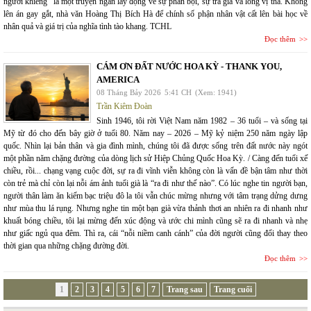
người khiêng" là một truyện ngắn lay động về sự phản bội, sự trả giá và lòng vị tha. Không
lên án gay gắt, nhà văn Hoàng Thị Bích Hà để chính số phận nhân vật cất lên bài học về
nhân quả và giá trị của nghĩa tình tào khang. TCHL
Đọc thêm
CÁM ƠN ĐẤT NƯỚC HOA KỲ - THANK YOU,
AMERICA
08 Tháng Bảy 2026
5:41 CH
(Xem: 1941)
Trần Kiêm Đoàn
Sinh 1946, tôi rời Việt Nam năm 1982 – 36 tuổi – và sống tại
Mỹ từ đó cho đến bây giờ ở tuổi 80. Năm nay – 2026 – Mỹ kỷ niệm 250 năm ngày lập
quốc. Nhìn lại bản thân và gia đình mình, chúng tôi đã được sống trên đất nước này ngót
một phần năm chặng đường của dòng lịch sử Hiệp Chủng Quốc Hoa Kỳ. / Càng đến tuổi xế
chiều, rồi... chạng vạng cuộc đời, sự ra đi vĩnh viễn không còn là vấn đề bận tâm như thời
còn trẻ mà chỉ còn lại nỗi ám ảnh tuổi già là “ra đi như thế nào”. Có lúc nghe tin người bạn,
người thân làm ăn kiếm bạc triệu đô la tôi vẫn chúc mừng nhưng với tâm trạng dửng dưng
như mùa thu lá rụng. Nhưng nghe tin một bạn già vừa thảnh thơi an nhiên ra đi nhanh như
khuất bóng chiều, tôi lại mừng đến xúc động và ước chi mình cũng sẽ ra đi nhanh và nhẹ
như giấc ngủ qua đêm. Thì ra, cái “nỗi niềm canh cánh” của đời người cũng đổi thay theo
thời gian qua những chặng đường đời.
Đọc thêm
1
2
3
4
5
6
7
Trang sau
Trang cuối