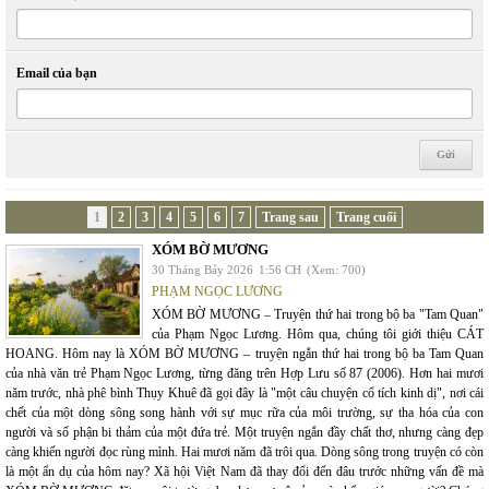
Email của bạn
1
2
3
4
5
6
7
Trang sau
Trang cuối
XÓM BỜ MƯƠNG
30 Tháng Bảy 2026
1:56 CH
(Xem: 700)
PHẠM NGỌC LƯƠNG
XÓM BỜ MƯƠNG – Truyện thứ hai trong bộ ba "Tam Quan"
của Phạm Ngọc Lương. Hôm qua, chúng tôi giới thiệu CÁT
HOANG. Hôm nay là XÓM BỜ MƯƠNG – truyện ngắn thứ hai trong bộ ba Tam Quan
của nhà văn trẻ Phạm Ngọc Lương, từng đăng trên Hợp Lưu số 87 (2006). Hơn hai mươi
năm trước, nhà phê bình Thụy Khuê đã gọi đây là "một câu chuyện cổ tích kinh dị", nơi cái
chết của một dòng sông song hành với sự mục rữa của môi trường, sự tha hóa của con
người và số phận bi thảm của một đứa trẻ. Một truyện ngắn đầy chất thơ, nhưng càng đẹp
càng khiến người đọc rùng mình. Hai mươi năm đã trôi qua. Dòng sông trong truyện có còn
là một ẩn dụ của hôm nay? Xã hội Việt Nam đã thay đổi đến đâu trước những vấn đề mà