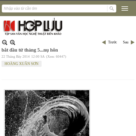
Trước
Sau
bắt đầu từ tháng 5...nụ hôn
22 Tháng Bảy 2014
12:00 SA
(Xem: 60447)
HOÀNG XUÂN SƠN