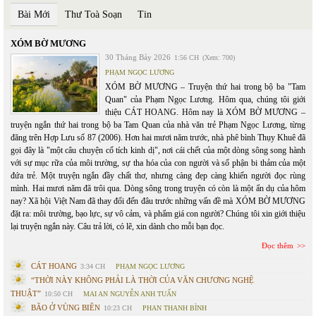
Bài Mới
Thư Toà Soạn
Tin
XÓM BỜ MƯƠNG
30 Tháng Bảy 2026
1:56 CH
(Xem: 700)
PHẠM NGỌC LƯƠNG
XÓM BỜ MƯƠNG – Truyện thứ hai trong bộ ba "Tam
Quan" của Phạm Ngọc Lương. Hôm qua, chúng tôi giới
thiệu CÁT HOANG. Hôm nay là XÓM BỜ MƯƠNG –
truyện ngắn thứ hai trong bộ ba Tam Quan của nhà văn trẻ Phạm Ngọc Lương, từng
đăng trên Hợp Lưu số 87 (2006). Hơn hai mươi năm trước, nhà phê bình Thụy Khuê đã
gọi đây là "một câu chuyện cổ tích kinh dị", nơi cái chết của một dòng sông song hành
với sự mục rữa của môi trường, sự tha hóa của con người và số phận bi thảm của một
đứa trẻ. Một truyện ngắn đầy chất thơ, nhưng càng đẹp càng khiến người đọc rùng
mình. Hai mươi năm đã trôi qua. Dòng sông trong truyện có còn là một ẩn dụ của hôm
nay? Xã hội Việt Nam đã thay đổi đến đâu trước những vấn đề mà XÓM BỜ MƯƠNG
đặt ra: môi trường, bạo lực, sự vô cảm, và phẩm giá con người? Chúng tôi xin giới thiệu
lại truyện ngắn này. Câu trả lời, có lẽ, xin dành cho mỗi bạn đọc.
Đọc thêm
CÁT HOANG
3:34 CH
PHẠM NGỌC LƯƠNG
“THỜI NÀY KHÔNG PHẢI LÀ THỜI CỦA VĂN CHƯƠNG NGHỆ
THUẬT”
10:50 CH
MAI AN NGUYỄN ANH TUẤN
BÃO Ở VÙNG BIÊN
10:23 CH
PHAN THANH BÌNH