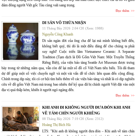
đám đông người Việt gốc Tàu cùng vali sang trọng.
Đọc thêm
DI SẢN VÔ THỪA NHẬN
11 Tháng Bảy 2026
2:04 CH
(Xem: 1988)
Nguyễn Công Khanh
Di sản ngàn đời của ông cha để lại mà mình không biết đến,
không biết quý, thì đó là một điều đáng để cho chúng ta phải
suy nghĩ! Cuộc triển lãm Vietnamese Ceramic: A Separate
Tradition (Tạm dịch là Đồ Gốm Việt Nam: Một Truyền Thống
Riêng Biệt), của viện bảo tàng Seattle Art Museum được trưng
bày trong từ những năm qua, vẫn còn để lại một số đồ cổ Việt Nam tiêu biểu. Tôi đã tham
dự để giúp một số việc chuyển ngữ và một vài vấn đề tổ chức liên quan đến cộng đồng.
Chính trong dịp này, tôi có cơ hội tìm hiểu thêm về các viện bảo tàng và nhất là có dịp nghiên
cứu về đồ gốm Việt Nam mà trong bao nhiêu thế kỷ qua đã bị chính người Việt đặt vào một
địa vị quá thấp kém, khiến ít người ngó ngàng đến.
Đọc thêm
KHI ANH ĐI KHÔNG NGƯỜI ĐƯA ĐÓN KHI ANH
VỀ TÁM CHÍN NGƯỜI KHIÊNG
08 Tháng Bảy 2026
7:19 CH
(Xem: 2312)
Hoàng Thị Bích Hà
LTS: "Khi anh đi không người đưa đón – Khi anh về tám chín