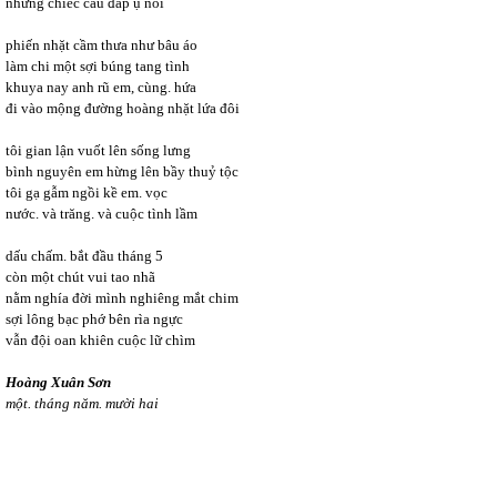
những chiếc cầu đắp ụ nổi
phiến nhặt cầm thưa như bâu áo
làm chi một sợi búng tang tình
khuya nay anh rũ em, cùng. hứa
đi vào mộng đường hoàng nhặt lứa đôi
tôi gian lận vuốt lên sống lưng
bình nguyên em hừng lên bầy thuỷ tộc
tôi gạ gẫm ngồi kề em. vọc
nước. và trăng. và cuộc tình lầm
dấu chấm. bắt đầu tháng 5
còn một chút vui tao nhã
nằm nghía đời mình nghiêng mắt chim
sợi lông bạc phớ bên rìa ngực
vẫn đội oan khiên cuộc lữ chìm
Hoàng Xuân Sơn
một. tháng năm. mười hai