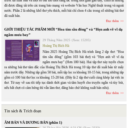
trước đã xuất bản và một số bài thơ mới sáng tác trong thời gian gần đây, chưa in nhưng
đã được đăng tải trên các trang báo mạng và website Văn học Nghệ thuật trong và ngoài
nước. Phần 2 là những khổ thơ yêu thích, mỗi bài chỉ chon 4 câu trong số những bài thơ
đã xuất bản.
Đọc thêm
GIỚI THIỆU TÁC PHẨM MỚI “Hoa tím sầu đông” và “Hẹn anh về vĩ dạ
ngắm mưa bay”
29 Tháng Năm 2025
(Xem: 15205)
Hoàng Thị Bích Hà
Năm 2025 Hoàng Thị Bích Hà trình làng 2 tập thơ: “Hoa
tím sầu đông” (gồm 103 bài thơ) và “Hẹn anh về vĩ dạ
ngắm mưa bay” (Hơn 180 bài). Hai tập thơ này tuyển chọn
ra những bài thơ tâm đắc của Hoàng Thị Bích Hà trong 10 tập thơ đã xuất bản từ mấy
năm trước đây. Những tập gồm 50 bài, mỗi tập lọc ra khoảng 10-15 bài, trong những tập
gồm có 100 bài thơ lọc ra khoảng 15-20 bài. (Đây là 2 tập thơ cuối cùng khép lại việc in
thơ. Từ nay về sau tôi tiếp tục dành thời gian và tâm huyết cho truyện ngắn và tùy bút,
nếu bất chợt có cảm hứng thì vẫn làm thơ, đăng báo chứ không xuất bản nữa).
Đọc thêm
Tin sách & Trích đoạn
ÂM BẢN VÀ DƯƠNG BẢN (phần 1)
26 Tháng Sáu 2026
4:21 CH
(Xem: 2533)