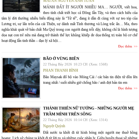
MAI AN NGUYỄN ANH TUẤN
MẢNH ĐẤT ÍT NGƯỜI NHIỀU MA… NGƯỜI, viết hoa,
theo tính chất triết học cả Đông lẫn Tây, và theo cách hiểu của
tâm lý đời thường nhiều biến động này là “Tử tế”, đang ít dần đi cùng với sự teo tóp của
Lương tri, sự lẩn trốn của cái Thiện, sự đánh mất Tình thương và Lòng trắc ẩn… Ma, theo
nghĩa khái quát về bản chất Ma Quỷ trong con người đang trỗi dậy, không chỉ là hình tượng
dọa nạt con trẻ nữa mà đang trở thành thế lực khủng khiếp đe dọa thống trị toàn bộ cơ chế
hoạt động lẫn tinh thần – đạo lý xã hội…
Đọc thêm
BÃO Ở VÙNG BIÊN
22 Tháng Bảy 2026
10:23 CH
(Xem: 1568)
PHAN THANH BÌNH
Bão Maysak đổ bộ vào Móng Cái / các bản tin điện tử dồn lên
trang nhất / suốt nhiều giờ chống bão / anh đợi bản tin em
Đọc thêm
THÁNH THIÊN NỮ TƯỚNG - NHỮNG NGƯỜI MẸ
TRẦM MÌNH TRÊN SÔNG
22 Tháng Bảy 2026
10:14 CH
(Xem: 1314)
Nguyệt Quỳnh
Đất nước ta khởi đi từ hình bóng một người mẹ thuở hồng
hoang. Lịch sử chúng ta khởi đi từ lời ru và những cuộc phân ly. Giữa huyền thoại về những