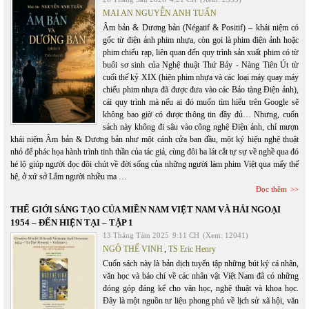
MAI AN NGUYỄN ANH TUẤN
Âm bản & Dương bản (Négatif & Positif) – khái niệm có
gốc từ điện ảnh phim nhựa, còn gọi là phim điện ảnh hoặc
phim chiếu rạp, liên quan đến quy trình sản xuất phim có từ
buổi sơ sinh của Nghệ thuật Thứ Bảy - Nàng Tiên Út từ
cuối thế kỷ XIX (hiện phim nhựa và các loại máy quay máy
chiếu phim nhựa đã được đưa vào các Bảo tàng Điện ảnh),
cái quy trình mà nếu ai đó muốn tìm hiểu trên Google sẽ
không bao giờ có được thông tin đầy đủ… Nhưng, cuốn
sách này không đi sâu vào công nghệ Điện ảnh, chỉ mượn
khái niệm Âm bản & Dương bản như một cánh cửa ban đầu, một ký hiệu nghệ thuật
nhỏ để phác họa hành trình tinh thần của tác giả, cùng đôi ba lát cắt tự sự về nghề qua đó
hé lộ giúp người đọc đôi chút về đời sống của những người làm phim Việt qua mấy thế
hệ, ở xứ sở Lắm người nhiều ma …
Đọc thêm
THẾ GIỚI SÁNG TẠO CỦA MIỀN NAM VIỆT NAM VÀ HẢI NGOẠI
1954 – ĐẾN HIỆN TẠI – TẬP 1
13 Tháng Tám 2025
9:11 CH
(Xem: 12041)
NGÔ THẾ VINH
,
TS Eric Henry
Cuốn sách này là bản dịch tuyển tập những bút ký cá nhân,
văn học và báo chí về các nhân vật Việt Nam đã có những
đóng góp đáng kể cho văn học, nghệ thuật và khoa học.
Đây là một nguồn tư liệu phong phú về lịch sử xã hội, văn