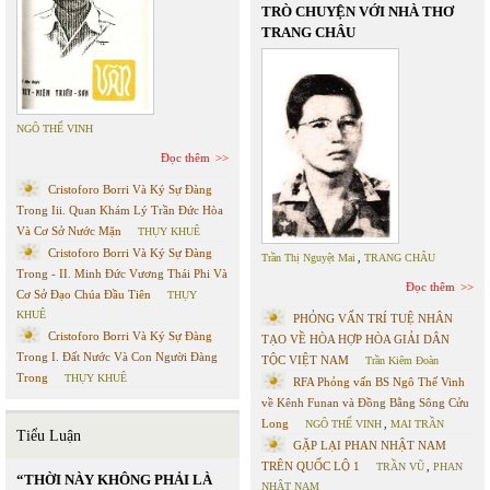
TRÒ CHUYỆN VỚI NHÀ THƠ
TRANG CHÂU
NGÔ THẾ VINH
Đọc thêm
Cristoforo Borri Và Ký Sự Đàng
Trong Iii. Quan Khám Lý Trần Đức Hòa
Và Cơ Sở Nước Mặn
THỤY KHUÊ
Cristoforo Borri Và Ký Sự Đàng
Trần Thị Nguyệt Mai
,
TRANG CHÂU
Trong - II. Minh Đức Vương Thái Phi Và
Đọc thêm
Cơ Sở Đạo Chúa Đầu Tiên
THỤY
KHUÊ
PHỎNG VẤN TRÍ TUỆ NHÂN
Cristoforo Borri Và Ký Sự Đàng
TẠO VỀ HÒA HỢP HÒA GIẢI DÂN
Trong I. Đất Nước Và Con Người Đàng
TỘC VIỆT NAM
Trần Kiêm Đoàn
Trong
THỤY KHUÊ
RFA Phỏng vấn BS Ngô Thế Vinh
về Kênh Funan và Đồng Bằng Sông Cửu
Long
NGÔ THẾ VINH
,
MAI TRẦN
Tiểu Luận
GẶP LẠI PHAN NHẬT NAM
TRÊN QUỐC LỘ 1
TRẦN VŨ
,
PHAN
“THỜI NÀY KHÔNG PHẢI LÀ
NHẬT NAM