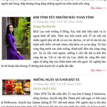
người anh hùng, thấp thoáng bóng dáng những người mẹ trầm mình trên sông.
Đọc thêm
KHI TÌNH YÊU NHUỐM MÀU TOAN TÍNH
14 Tháng Bảy 2026
12:37 SA
(Xem: 2108)
Hoàng Thị Bích Hà
Bích Lan sinh trưởng ở Đồng Nai, tính tình hiền lành và có
ngoại hình dễ nhìn. Năm nay bốn mươi tuổi. Ở cái tuổi mà
nhiều người phụ nữ đã có con vào đại học, cô trở về căn hộ của
mình mỗi chiều với một chùm chìa khóa và sự im lặng. Từ ban
công tầng mười sáu nhìn xuống, thành phố đêm nào cũng sáng
rực. Xe cộ vẫn xuôi ngược, những ô cửa vẫn hắt ra ánh đèn
vàng ấm áp. Chỉ có căn hộ của Lan, nhiều lúc rộng đến mức
nghe rõ tiếng dép của chính mình trên nền gạch. Sự nghiệp làm
ăn thì thuận tiện nhưng về đường tình duyên thì có phần lận đận.
Đọc thêm
NHỮNG NGÀY XƯA NƠI ĐẤT ÚC
11 Tháng Bảy 2026
5:19 CH
(Xem: 2101)
PHAN NHẬT BẮC
-Năm 1978 Tôi đặt chân đến Úc sau hơn 9 tháng ở Indonesia,
dừng Sydney chuyển tiếp đến Thành phố một ngày có bốn mùa
là Melbourne, chuyến bay Qantas khổng lồ 747 chở một nhóm 100 người chia ra lên khu
vực thượng hạng trên chóp mũi. Tôi mang đôi dép hai màu chiếc đực chiếc cái đi bơ vơ giữa