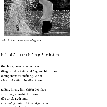
Mùa hè trở lại -
ảnh
Nguyễn Hoàng Nam
b ắ t đ ầ u t ừ t h á n g 5. c h ấ m
a
nh hát giùm anh. ké môi em
tiếng hát lềnh khênh. những hòn bi cục cựa
đường thanh tre miễu nguýt dài
cây cọ về chiều đâm đầu rã bọng
ta lừng khừng lĩnh chiếm đời nhau
và rồi ngọn tàu dừa lả xuống
đầu vịt tía ngóp ngoi
con đường nhựa đứt khúc ở gành hào