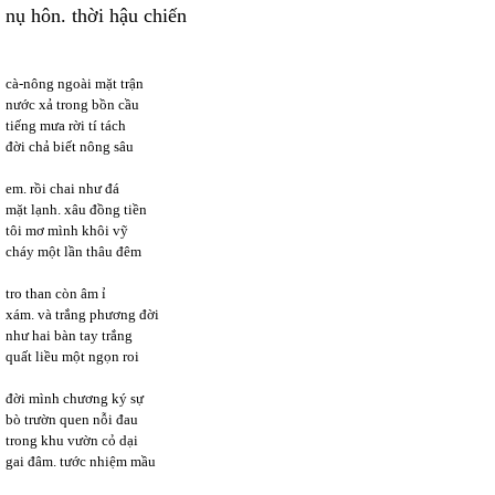
nụ hôn. thời hậu chiến
cà-nông ngoài mặt trận
nước xả trong bồn cầu
tiếng mưa rời tí tách
đời chả biết nông sâu
em. rồi chai như đá
mặt lạnh. xâu đồng tiền
tôi mơ mình khôi vỹ
cháy một lần thâu đêm
tro than còn âm ỉ
xám. và trắng phương đời
như hai bàn tay trắng
quất liều một ngọn roi
đời mình chương ký sự
bò trườn quen nỗi đau
trong khu vườn cỏ dại
gai đâm. tước nhiệm mầu