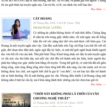
XÓM BỜ MƯƠNG đặt ra: môi trường, bạo lực, sự vô cảm, và phẩm giá con người? Chúng
tôi xin giới thiệu lại truyện ngắn này. Câu trả lời, có lẽ, xin dành cho mỗi bạn đọc.
Đọc thêm
CÁT HOANG
29 Tháng Bảy 2026
3:34 CH
(Xem: 786)
PHẠM NGỌC LƯƠNG
Có những tác phẩm không thuộc về một thời điểm. Chúng lặng
lẽ nằm lại trên trang giấy nhiều năm, rồi một ngày nào đó bỗng
hiện lên với sức nặng như thể vừa mới được viết hôm qua. Cát
Hoang là một truyện ngắn như vậy. Lần đầu xuất hiện trên Tạp chí Hợp Lưu bởi lối viết tối
giản, đứt đoạn như điện ảnh, ngôn ngữ đầy ký hiệu, và một thế giới nghệ thuật khiến người
đọc vừa bối rối vừa ám ảnh. Nhà phê bình Thụy Khuê từng nhận xét đây là một truyện ngắn
có cấu trúc của thơ hiện đại, nơi mỗi câu chữ đều trở thành một ám hiệu, buộc người đọc
phải đọc bằng trực giác nhiều hơn bằng cốt truyện. Trong thế giới ấy, có một bãi đất nổi giữa
dòng sông, một cộng đồng sống như chưa từng biết đến ánh sáng của văn minh, nơi trẻ em
không được học chữ, nơi người biết chữ bị gọi là "con điên", và nơi bạo lực dần trở thành
trật tự bình thường. Đó là một không gian hư cấu. Nhưng điều khiến Cát Hoang sống mãi
không nằm ở tính hư cấu ấy, mà ở khả năng đánh thức những câu hỏi chưa bao giờ cũ:
Đọc thêm
“THỜI NÀY KHÔNG PHẢI LÀ THỜI CỦA VĂN
CHƯƠNG NGHỆ THUẬT”
22 Tháng Bảy 2026
10:50 CH
(Xem: 1319)