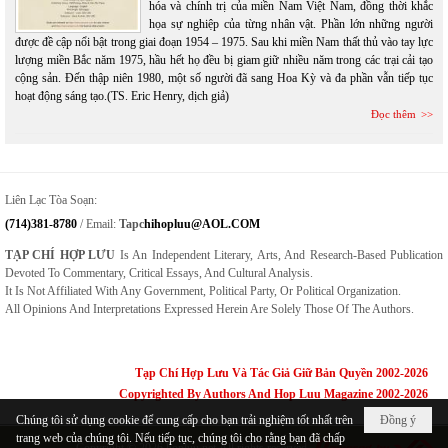
hóa và chính trị của miền Nam Việt Nam, đồng thời khắc
họa sự nghiệp của từng nhân vật. Phần lớn những người
được đề cập nổi bật trong giai đoạn 1954 – 1975. Sau khi miền Nam thất thủ vào tay lực
lượng miền Bắc năm 1975, hầu hết họ đều bị giam giữ nhiều năm trong các trại cải tạo
cộng sản. Đến thập niên 1980, một số người đã sang Hoa Kỳ và đa phần vẫn tiếp tục
hoạt động sáng tạo.(TS. Eric Henry, dịch giả)
Đọc thêm
Liên Lạc Tòa Soạn:
(714)381-8780
/ Email:
Tapc
Hihopluu@AOL.COM
TẠP CHÍ HỢP LƯU
Is An Independent Literary, Arts, And Research-Based Publication
Devoted To Commentary, Critical Essays, And Cultural Analysis.
It Is Not Affiliated With Any Government, Political Party, Or Political Organization.
All Opinions And Interpretations Expressed Herein Are Solely Those Of The Authors.
Tạp Chí Hợp Lưu Và Tác Giả Giữ Bản Quyền 2002-2026
Copyrighted By Authors And Hop Luu Magazine 2002-2026
Chúng tôi sử dụng cookie để cung cấp cho bạn trải nghiệm tốt nhất trên
Đồng ý
trang web của chúng tôi. Nếu tiếp tục, chúng tôi cho rằng bạn đã chấp