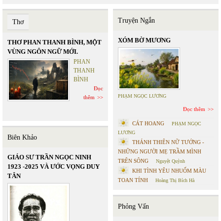
Truyện Ngắn
Thơ
XÓM BỜ MƯƠNG
THƠ PHAN THANH BÌNH, MỘT
VÙNG NGÔN NGỮ MỚI.
PHAN
THANH
BÌNH
Đọc
PHẠM NGỌC LƯƠNG
thêm
Đọc thêm
CÁT HOANG
PHẠM NGỌC
LƯƠNG
Biên Khảo
THÁNH THIÊN NỮ TƯỚNG -
NHỮNG NGƯỜI MẸ TRẦM MÌNH
GIÁO SƯ TRẦN NGỌC NINH
TRÊN SÔNG
Nguyệt Quỳnh
1923 -2025 VÀ ƯỚC VỌNG DUY
KHI TÌNH YÊU NHUỐM MÀU
TÂN
TOAN TÍNH
Hoàng Thị Bích Hà
Phỏng Vấn