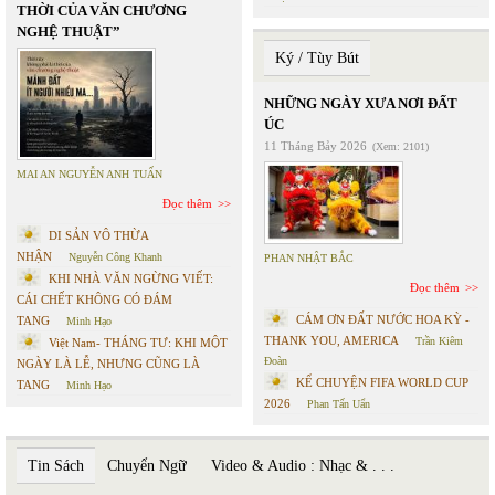
THỜI CỦA VĂN CHƯƠNG
NGHỆ THUẬT”
Ký / Tùy Bút
NHỮNG NGÀY XƯA NƠI ĐẤT
ÚC
11 Tháng Bảy 2026
(Xem: 2101)
MAI AN NGUYỄN ANH TUẤN
Đọc thêm
DI SẢN VÔ THỪA
NHẬN
Nguyễn Công Khanh
PHAN NHẬT BẮC
KHI NHÀ VĂN NGỪNG VIẾT:
Đọc thêm
CÁI CHẾT KHÔNG CÓ ĐÁM
CÁM ƠN ĐẤT NƯỚC HOA KỲ -
TANG
Minh Hạo
THANK YOU, AMERICA
Trần Kiêm
Việt Nam- THÁNG TƯ: KHI MỘT
Đoàn
NGÀY LÀ LỄ, NHƯNG CŨNG LÀ
KỂ CHUYỆN FIFA WORLD CUP
TANG
Minh Hạo
2026
Phan Tấn Uẩn
Tin Sách
Chuyển Ngữ
Video & Audio : Nhạc & . . .