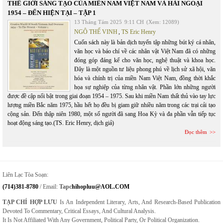
THẾ GIỚI SÁNG TẠO CỦA MIỀN NAM VIỆT NAM VÀ HẢI NGOẠI
1954 – ĐẾN HIỆN TẠI – TẬP 1
13 Tháng Tám 2025
9:11 CH
(Xem: 12089)
NGÔ THẾ VINH
,
TS Eric Henry
Cuốn sách này là bản dịch tuyển tập những bút ký cá nhân,
văn học và báo chí về các nhân vật Việt Nam đã có những
đóng góp đáng kể cho văn học, nghệ thuật và khoa học.
Đây là một nguồn tư liệu phong phú về lịch sử xã hội, văn
hóa và chính trị của miền Nam Việt Nam, đồng thời khắc
họa sự nghiệp của từng nhân vật. Phần lớn những người
được đề cập nổi bật trong giai đoạn 1954 – 1975. Sau khi miền Nam thất thủ vào tay lực
lượng miền Bắc năm 1975, hầu hết họ đều bị giam giữ nhiều năm trong các trại cải tạo
cộng sản. Đến thập niên 1980, một số người đã sang Hoa Kỳ và đa phần vẫn tiếp tục
hoạt động sáng tạo.(TS. Eric Henry, dịch giả)
Đọc thêm
Liên Lạc Tòa Soạn:
(714)381-8780
/ Email:
Tapc
Hihopluu@AOL.COM
TẠP CHÍ HỢP LƯU
Is An Independent Literary, Arts, And Research-Based Publication
Devoted To Commentary, Critical Essays, And Cultural Analysis.
It Is Not Affiliated With Any Government, Political Party, Or Political Organization.