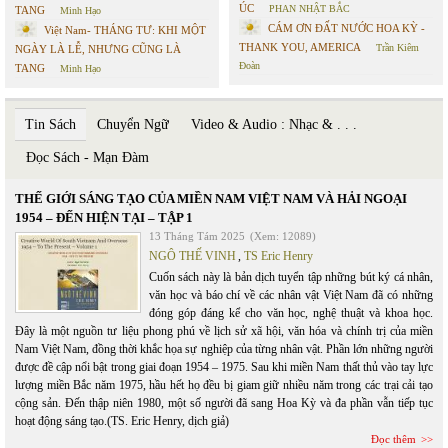
ÚC
PHAN NHẬT BẮC
TANG
Minh Hạo
CÁM ƠN ĐẤT NƯỚC HOA KỲ -
Việt Nam- THÁNG TƯ: KHI MỘT
THANK YOU, AMERICA
Trần Kiêm
NGÀY LÀ LỄ, NHƯNG CŨNG LÀ
Đoàn
TANG
Minh Hạo
Tin Sách
Chuyển Ngữ
Video & Audio : Nhạc & . . .
Đọc Sách - Mạn Đàm
THẾ GIỚI SÁNG TẠO CỦA MIỀN NAM VIỆT NAM VÀ HẢI NGOẠI
1954 – ĐẾN HIỆN TẠI – TẬP 1
13 Tháng Tám 2025
(Xem: 12089)
NGÔ THẾ VINH
,
TS Eric Henry
Cuốn sách này là bản dịch tuyển tập những bút ký cá nhân,
văn học và báo chí về các nhân vật Việt Nam đã có những
đóng góp đáng kể cho văn học, nghệ thuật và khoa học.
Đây là một nguồn tư liệu phong phú về lịch sử xã hội, văn hóa và chính trị của miền
Nam Việt Nam, đồng thời khắc họa sự nghiệp của từng nhân vật. Phần lớn những người
được đề cập nổi bật trong giai đoạn 1954 – 1975. Sau khi miền Nam thất thủ vào tay lực
lượng miền Bắc năm 1975, hầu hết họ đều bị giam giữ nhiều năm trong các trại cải tạo
cộng sản. Đến thập niên 1980, một số người đã sang Hoa Kỳ và đa phần vẫn tiếp tục
hoạt động sáng tạo.(TS. Eric Henry, dịch giả)
Đọc thêm