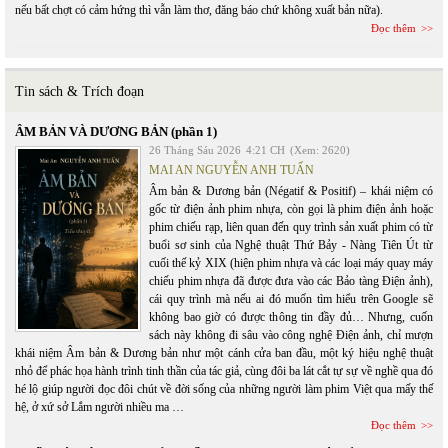
nếu bất chợt có cảm hứng thì vẫn làm thơ, đăng báo chứ không xuất bản nữa).
Đọc thêm
Tin sách & Trích đoạn
ÂM BẢN VÀ DƯƠNG BẢN (phần 1)
26 Tháng Sáu 2026
4:21 CH
(Xem: 2620)
MAI AN NGUYỄN ANH TUẤN
Âm bản & Dương bản (Négatif & Positif) – khái niệm có
gốc từ điện ảnh phim nhựa, còn gọi là phim điện ảnh hoặc
phim chiếu rạp, liên quan đến quy trình sản xuất phim có từ
buổi sơ sinh của Nghệ thuật Thứ Bảy - Nàng Tiên Út từ
cuối thế kỷ XIX (hiện phim nhựa và các loại máy quay máy
chiếu phim nhựa đã được đưa vào các Bảo tàng Điện ảnh),
cái quy trình mà nếu ai đó muốn tìm hiểu trên Google sẽ
không bao giờ có được thông tin đầy đủ… Nhưng, cuốn
sách này không đi sâu vào công nghệ Điện ảnh, chỉ mượn
khái niệm Âm bản & Dương bản như một cánh cửa ban đầu, một ký hiệu nghệ thuật
nhỏ để phác họa hành trình tinh thần của tác giả, cùng đôi ba lát cắt tự sự về nghề qua đó
hé lộ giúp người đọc đôi chút về đời sống của những người làm phim Việt qua mấy thế
hệ, ở xứ sở Lắm người nhiều ma …
Đọc thêm