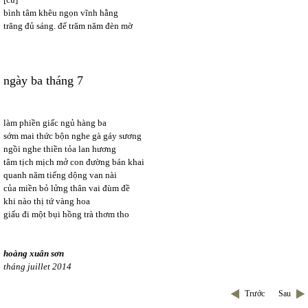
bình tâm khêu ngọn vĩnh hằng
trăng đủ sáng. để trăm năm đèn mờ
ngày ba tháng 7
làm phiền giấc ngủ hàng ba
sớm mai thức bộn nghe gà gáy sương
ngồi nghe thiền tỏa lan hương
tâm tịch mịch mở con đường bán khai
quanh năm tiếng dộng van nài
của miền bỏ lửng thân vai đùm đề
khi nào thị tứ vàng hoa
giấu đi một bụi hồng trà thơm tho
hoàng xuân sơn
tháng juillet 2014
Trước
Sau