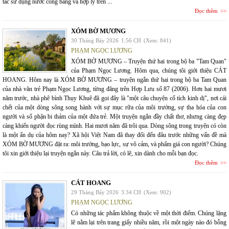
tắc sử dụng nước công bằng và hợp lý trên ...
Đọc thêm
XÓM BỜ MƯƠNG
30 Tháng Bảy 2026
1:56 CH
(Xem: 841)
PHẠM NGỌC LƯƠNG
XÓM BỜ MƯƠNG – Truyện thứ hai trong bộ ba "Tam Quan"
của Phạm Ngọc Lương. Hôm qua, chúng tôi giới thiệu CÁT
HOANG. Hôm nay là XÓM BỜ MƯƠNG – truyện ngắn thứ hai trong bộ ba Tam Quan
của nhà văn trẻ Phạm Ngọc Lương, từng đăng trên Hợp Lưu số 87 (2006). Hơn hai mươi
năm trước, nhà phê bình Thụy Khuê đã gọi đây là "một câu chuyện cổ tích kinh dị", nơi cái
chết của một dòng sông song hành với sự mục rữa của môi trường, sự tha hóa của con
người và số phận bi thảm của một đứa trẻ. Một truyện ngắn đầy chất thơ, nhưng càng đẹp
càng khiến người đọc rùng mình. Hai mươi năm đã trôi qua. Dòng sông trong truyện có còn
là một ẩn dụ của hôm nay? Xã hội Việt Nam đã thay đổi đến đâu trước những vấn đề mà
XÓM BỜ MƯƠNG đặt ra: môi trường, bạo lực, sự vô cảm, và phẩm giá con người? Chúng
tôi xin giới thiệu lại truyện ngắn này. Câu trả lời, có lẽ, xin dành cho mỗi bạn đọc.
Đọc thêm
CÁT HOANG
29 Tháng Bảy 2026
3:34 CH
(Xem: 902)
PHẠM NGỌC LƯƠNG
Có những tác phẩm không thuộc về một thời điểm. Chúng lặng
lẽ nằm lại trên trang giấy nhiều năm, rồi một ngày nào đó bỗng