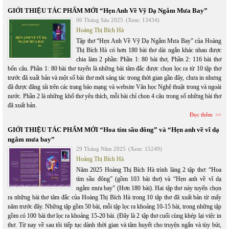
GIỚI THIỆU TÁC PHẨM MỚI “Hẹn Anh Về Vỹ Dạ Ngắm Mưa Bay”
06 Tháng Sáu 2025
(Xem: 13434)
Hoàng Thị Bích Hà
Tập thơ “Hẹn Anh Về Vỹ Dạ Ngắm Mưa Bay” của Hoàng
Thị Bích Hà có hơn 180 bài thơ dài ngắn khác nhau được
chia làm 2 phần: Phần 1: 80 bài thơ, Phần 2: 116 bài thơ
bốn câu. Phần 1: 80 bài thơ tuyển là những bài tâm đắc được chọn lọc ra từ 10 tập thơ
trước đã xuất bản và một số bài thơ mới sáng tác trong thời gian gần đây, chưa in nhưng
đã được đăng tải trên các trang báo mạng và website Văn học Nghệ thuật trong và ngoài
nước. Phần 2 là những khổ thơ yêu thích, mỗi bài chỉ chon 4 câu trong số những bài thơ
đã xuất bản.
Đọc thêm
GIỚI THIỆU TÁC PHẨM MỚI “Hoa tím sầu đông” và “Hẹn anh về vĩ dạ
ngắm mưa bay”
29 Tháng Năm 2025
(Xem: 15249)
Hoàng Thị Bích Hà
Năm 2025 Hoàng Thị Bích Hà trình làng 2 tập thơ: “Hoa
tím sầu đông” (gồm 103 bài thơ) và “Hẹn anh về vĩ dạ
ngắm mưa bay” (Hơn 180 bài). Hai tập thơ này tuyển chọn
ra những bài thơ tâm đắc của Hoàng Thị Bích Hà trong 10 tập thơ đã xuất bản từ mấy
năm trước đây. Những tập gồm 50 bài, mỗi tập lọc ra khoảng 10-15 bài, trong những tập
gồm có 100 bài thơ lọc ra khoảng 15-20 bài. (Đây là 2 tập thơ cuối cùng khép lại việc in
thơ. Từ nay về sau tôi tiếp tục dành thời gian và tâm huyết cho truyện ngắn và tùy bút,