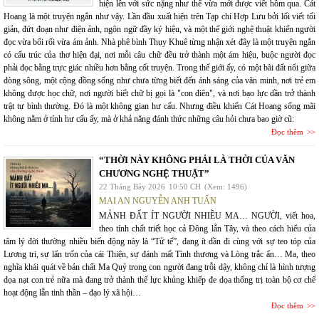
hiện lên với sức nặng như thể vừa mới được viết hôm qua. Cát
Hoang là một truyện ngắn như vậy. Lần đầu xuất hiện trên Tạp chí Hợp Lưu bởi lối viết tối
giản, đứt đoạn như điện ảnh, ngôn ngữ đầy ký hiệu, và một thế giới nghệ thuật khiến người
đọc vừa bối rối vừa ám ảnh. Nhà phê bình Thụy Khuê từng nhận xét đây là một truyện ngắn
có cấu trúc của thơ hiện đại, nơi mỗi câu chữ đều trở thành một ám hiệu, buộc người đọc
phải đọc bằng trực giác nhiều hơn bằng cốt truyện. Trong thế giới ấy, có một bãi đất nổi giữa
dòng sông, một cộng đồng sống như chưa từng biết đến ánh sáng của văn minh, nơi trẻ em
không được học chữ, nơi người biết chữ bị gọi là "con điên", và nơi bạo lực dần trở thành
trật tự bình thường. Đó là một không gian hư cấu. Nhưng điều khiến Cát Hoang sống mãi
không nằm ở tính hư cấu ấy, mà ở khả năng đánh thức những câu hỏi chưa bao giờ cũ:
Đọc thêm
“THỜI NÀY KHÔNG PHẢI LÀ THỜI CỦA VĂN
CHƯƠNG NGHỆ THUẬT”
22 Tháng Bảy 2026
10:50 CH
(Xem: 1496)
MAI AN NGUYỄN ANH TUẤN
MẢNH ĐẤT ÍT NGƯỜI NHIỀU MA… NGƯỜI, viết hoa,
theo tính chất triết học cả Đông lẫn Tây, và theo cách hiểu của
tâm lý đời thường nhiều biến động này là “Tử tế”, đang ít dần đi cùng với sự teo tóp của
Lương tri, sự lẩn trốn của cái Thiện, sự đánh mất Tình thương và Lòng trắc ẩn… Ma, theo
nghĩa khái quát về bản chất Ma Quỷ trong con người đang trỗi dậy, không chỉ là hình tượng
dọa nạt con trẻ nữa mà đang trở thành thế lực khủng khiếp đe dọa thống trị toàn bộ cơ chế
hoạt động lẫn tinh thần – đạo lý xã hội…
Đọc thêm