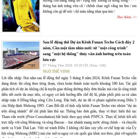
hương còn đang dang dở / rụng đầy xuống cả dòng sông / ***
tháng hai ánh trăng vừa cũ / chênh chao ngõ vắng im lìm / em
không còn gì để nói / chỉ màu nắng nhạt qua tim /
Đọc thêm
Sau lễ động thổ Dự án Kênh Funan Techo Cách đây 2
năm, Cần một tầm nhìn mới: từ "một công trình"
sang "một hệ thống" thủy văn ảnh hưởng trên toàn
lưu vực
07 Tháng Tám 2026
10:29 CH
(Xem: 140)
NGÔ THẾ VINH
Lời dẫn nhập: Hai năm sau lễ động thổ ngày 5 tháng 8 năm 2024, Kênh Funan Techo vẫn
đang được thi công theo từng đoạn, chưa hoàn thành toàn tuyến khoảng 180 km. Tác giả
phân tích rõ dự án không chỉ là tuyến giao thông đường thủy đơn thuần mà còn là công trình
điều tiết nước đa mục tiêu, có nguy cơ ảnh hưởng đến chế độ lũ, phân phối phù sa và xâm
nhập mặn ở Đồng bằng sông Cửu Long. Đặc biệt, dự án đã vi phạm nghiêm trọng Điều 5
của Hiệp định Mekong 1995. Cam Bốt đã cố tình xếp kênh Funan Techo vào nhóm “dự án
trên dòng nhánh” để chỉ phải làm thủ tục Thông báo đơn giản, thay vì thực hiện thủ tục
Tham vấn trước (Prior Consultation) bắt buộc theo quy trình PNPCA. Thực tế, kênh kết nối
trực tiếp với sông Mekong và sông Bassac – hai nhánh mang nước dòng chính – và chuyển
nước ra Vịnh Thái Lan. Việc né tránh Điều 5 không chỉ làm suy yếu cơ chế hợp tác của Ủy
hội sông Mekong (MRC) mà còn mở ra nguy cơ các quốc gia khác noi theo, phá vỡ nguyên