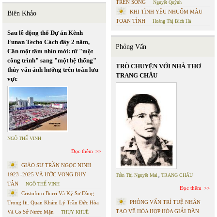
TRÊN SÔNG
Nguyệt Quỳnh
KHI TÌNH YÊU NHUỐM MÀU
Biên Khảo
TOAN TÍNH
Hoàng Thị Bích Hà
Sau lễ động thổ Dự án Kênh
Funan Techo Cách đây 2 năm,
Phỏng Vấn
Cần một tầm nhìn mới: từ "một
công trình" sang "một hệ thống"
TRÒ CHUYỆN VỚI NHÀ THƠ
thủy văn ảnh hưởng trên toàn lưu
TRANG CHÂU
vực
NGÔ THẾ VINH
Đọc thêm
GIÁO SƯ TRẦN NGỌC NINH
1923 -2025 VÀ ƯỚC VỌNG DUY
Trần Thị Nguyệt Mai
,
TRANG CHÂU
TÂN
NGÔ THẾ VINH
Đọc thêm
Cristoforo Borri Và Ký Sự Đàng
PHỎNG VẤN TRÍ TUỆ NHÂN
Trong Iii. Quan Khám Lý Trần Đức Hòa
TẠO VỀ HÒA HỢP HÒA GIẢI DÂN
Và Cơ Sở Nước Mặn
THỤY KHUÊ