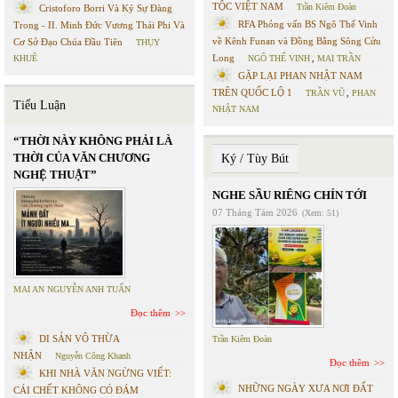
TỘC VIỆT NAM
Trần Kiêm Đoàn
Cristoforo Borri Và Ký Sự Đàng
RFA Phỏng vấn BS Ngô Thế Vinh
Trong - II. Minh Đức Vương Thái Phi Và
về Kênh Funan và Đồng Bằng Sông Cửu
Cơ Sở Đạo Chúa Đầu Tiên
THỤY
Long
KHUÊ
NGÔ THẾ VINH
,
MAI TRẦN
GẶP LẠI PHAN NHẬT NAM
TRÊN QUỐC LỘ 1
TRẦN VŨ
,
PHAN
Tiểu Luận
NHẬT NAM
“THỜI NÀY KHÔNG PHẢI LÀ
THỜI CỦA VĂN CHƯƠNG
Ký / Tùy Bút
NGHỆ THUẬT”
NGHE SẦU RIÊNG CHÍN TỚI
07 Tháng Tám 2026
(Xem: 51)
MAI AN NGUYỄN ANH TUẤN
Đọc thêm
DI SẢN VÔ THỪA
Trần Kiêm Đoàn
NHẬN
Nguyễn Công Khanh
Đọc thêm
KHI NHÀ VĂN NGỪNG VIẾT:
NHỮNG NGÀY XƯA NƠI ĐẤT
CÁI CHẾT KHÔNG CÓ ĐÁM