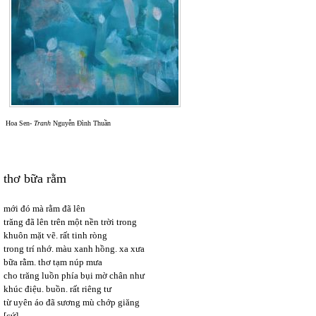
Hoa Sen-
Tranh
Nguyễn Đình Thuần
thơ bữa rằm
mới đó mà rằm đã lên
trăng đã lên trên một nền trời trong
khuôn mặt vẽ. rất tinh ròng
trong trí nhớ. màu xanh hồng. xa xưa
bữa rằm. thơ tạm núp mưa
cho trăng luồn phía bụi mờ chân như
khúc điệu. buồn. rất riêng tư
từ uyên áo đã sương mù chớp giăng
[cứ]