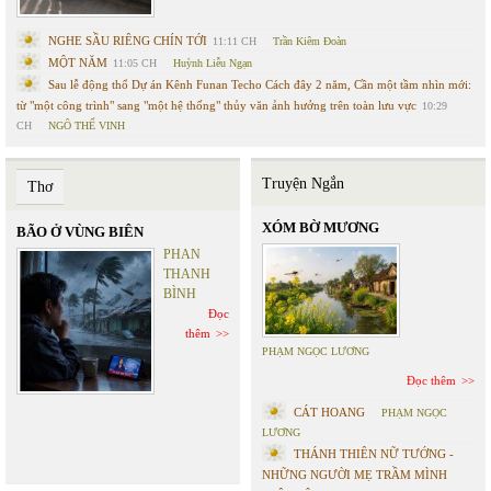
NGHE SẦU RIÊNG CHÍN TỚI
11:11 CH
Trần Kiêm Đoàn
MỘT NĂM
11:05 CH
Huỳnh Liễu Ngạn
Sau lễ động thổ Dự án Kênh Funan Techo Cách đây 2 năm, Cần một tầm nhìn mới:
từ "một công trình" sang "một hệ thống" thủy văn ảnh hưởng trên toàn lưu vực
10:29
CH
NGÔ THẾ VINH
Truyện Ngắn
Thơ
XÓM BỜ MƯƠNG
BÃO Ở VÙNG BIÊN
PHAN
THANH
BÌNH
Đọc
thêm
PHẠM NGỌC LƯƠNG
Đọc thêm
CÁT HOANG
PHẠM NGỌC
LƯƠNG
THÁNH THIÊN NỮ TƯỚNG -
NHỮNG NGƯỜI MẸ TRẦM MÌNH