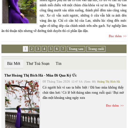
nhiều người phụ nữ đã có con vào đại học, cô trở về căn hộ của
mình mỗi chiều với một chùm chìa khóa và sự im lặng. Từ ban
công tầng mười sáu nhìn xuống, thành phố đêm nào cũng sáng
rực. Xe cộ vẫn xuôi ngược, những ô cửa vẫn hắt ra ánh đèn
vàng ấm áp. Chỉ có căn hộ của Lan, nhiều lúc rộng đến mức
nghe rõ tiếng dép của chính mình trên nền gạch. Sự nghiệp làm
ăn thì thuận tiện nhưng về đường tình duyên thì có phần lận đận.
Đọc thêm
1
2
3
4
5
6
7
Trang sau
Trang cuối
Bài Mới
Thư Toà Soạn
Tin
Thơ Hoàng Thị Bích Hà - Mùa Đi Qua Ký Ức
08 Tháng Tám 2026
12:47 SA
(Xem: 88)
Hoàng Thị Bích Hà
Có người hỏi vì sao ta biền biệt / Đã bao mùa không thấy
chút tăm hơi / Có lẽ bởi tháng năm rong ruỗi quá / Bụi mờ
dần một khoảng sáng ngày xưa
Đọc thêm