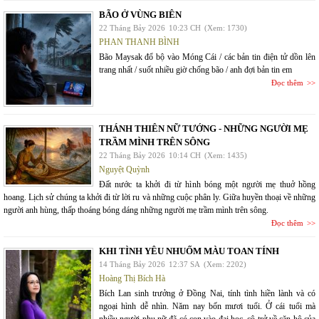
BÃO Ở VÙNG BIÊN
22 Tháng Bảy 2026
10:23 CH
(Xem: 1730)
PHAN THANH BÌNH
Bão Maysak đổ bộ vào Móng Cái / các bản tin điện tử dồn lên
trang nhất / suốt nhiều giờ chống bão / anh đợi bản tin em
Đọc thêm
THÁNH THIÊN NỮ TƯỚNG - NHỮNG NGƯỜI MẸ
TRẦM MÌNH TRÊN SÔNG
22 Tháng Bảy 2026
10:14 CH
(Xem: 1435)
Nguyệt Quỳnh
Đất nước ta khởi đi từ hình bóng một người mẹ thuở hồng
hoang. Lịch sử chúng ta khởi đi từ lời ru và những cuộc phân ly. Giữa huyền thoại về những
người anh hùng, thấp thoáng bóng dáng những người mẹ trầm mình trên sông.
Đọc thêm
KHI TÌNH YÊU NHUỐM MÀU TOAN TÍNH
14 Tháng Bảy 2026
12:37 SA
(Xem: 2202)
Hoàng Thị Bích Hà
Bích Lan sinh trưởng ở Đồng Nai, tính tình hiền lành và có
ngoại hình dễ nhìn. Năm nay bốn mươi tuổi. Ở cái tuổi mà