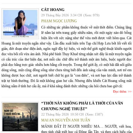
CÁT HOANG
29 Tháng Bảy 2026
3:34 CH
(Xem: 979)
PHẠM NGỌC LƯƠNG
Có những tác phẩm không thuộc về một thời điểm. Chúng lặng
lẽ nằm lại trên trang giấy nhiều năm, rồi một ngày nào đó bỗng
hiện lên với sức nặng như thể vừa mới được viết hôm qua. Cát
Hoang là một truyện ngắn như vậy. Lần đầu xuất hiện trên Tạp chí Hợp Lưu bởi lối viết tối
giản, đứt đoạn như điện ảnh, ngôn ngữ đầy ký hiệu, và một thế giới nghệ thuật khiến người
đọc vừa bối rối vừa ám ảnh. Nhà phê bình Thụy Khuê từng nhận xét đây là một truyện ngắn
có cấu trúc của thơ hiện đại, nơi mỗi câu chữ đều trở thành một ám hiệu, buộc người đọc
phải đọc bằng trực giác nhiều hơn bằng cốt truyện. Trong thế giới ấy, có một bãi đất nổi giữa
dòng sông, một cộng đồng sống như chưa từng biết đến ánh sáng của văn minh, nơi trẻ em
không được học chữ, nơi người biết chữ bị gọi là "con điên", và nơi bạo lực dần trở thành
trật tự bình thường. Đó là một không gian hư cấu. Nhưng điều khiến Cát Hoang sống mãi
không nằm ở tính hư cấu ấy, mà ở khả năng đánh thức những câu hỏi chưa bao giờ cũ:
Đọc thêm
“THỜI NÀY KHÔNG PHẢI LÀ THỜI CỦA VĂN
CHƯƠNG NGHỆ THUẬT”
22 Tháng Bảy 2026
10:50 CH
(Xem: 1587)
MAI AN NGUYỄN ANH TUẤN
MẢNH ĐẤT ÍT NGƯỜI NHIỀU MA… NGƯỜI, viết hoa,
theo tính chất triết học cả Đông lẫn Tây, và theo cách hiểu của