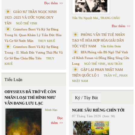
Đọc thêm
GIÁO SƯ TRẦN NGỌC NINH
1923 -2025 VÀ ƯỚC VỌNG DUY
Trần Thị Nguyệt Mai
,
TRANG CHÂU
TÂN
NGÔ THẾ VINH
Đọc thêm
Cristoforo Borri Và Ký Sự Đàng
PHỎNG VẤN TRÍ TUỆ NHÂN
Trong Iii. Quan Khám Lý Trần Đức Hòa
TẠO VỀ HÒA HỢP HÒA GIẢI DÂN
Và Cơ Sở Nước Mặn
THỤY KHUÊ
TỘC VIỆT NAM
Trần Kiêm Đoàn
Cristoforo Borri Và Ký Sự Đàng
RFA Phỏng vấn BS Ngô Thế Vinh
Trong - II. Minh Đức Vương Thái Phi Và
về Kênh Funan và Đồng Bằng Sông Cửu
Cơ Sở Đạo Chúa Đầu Tiên
THỤY
Long
KHUÊ
NGÔ THẾ VINH
,
MAI TRẦN
GẶP LẠI PHAN NHẬT NAM
TRÊN QUỐC LỘ 1
TRẦN VŨ
,
PHAN
Tiểu Luận
NHẬT NAM
ODYSSEUS ĐÃ TRỞ VỀ CÒN
NHÂN LOẠI THÌ HÌNH NHƯ
Ký / Tùy Bút
VẪN ĐANG LƯU LẠC
NGHE SẦU RIÊNG CHÍN TỚI
Minh Hạo
07 Tháng Tám 2026
(Xem: 98)
Đọc
thêm