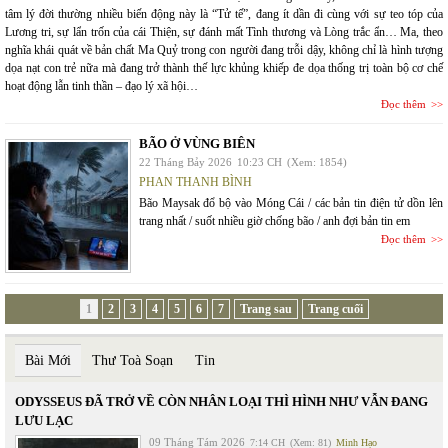
tâm lý đời thường nhiều biến động này là “Tử tế”, đang ít dần đi cùng với sự teo tóp của
Lương tri, sự lẩn trốn của cái Thiện, sự đánh mất Tình thương và Lòng trắc ẩn… Ma, theo
nghĩa khái quát về bản chất Ma Quỷ trong con người đang trỗi dậy, không chỉ là hình tượng
dọa nạt con trẻ nữa mà đang trở thành thế lực khủng khiếp đe dọa thống trị toàn bộ cơ chế
hoạt động lẫn tinh thần – đạo lý xã hội…
Đọc thêm
BÃO Ở VÙNG BIÊN
22 Tháng Bảy 2026
10:23 CH
(Xem: 1854)
PHAN THANH BÌNH
Bão Maysak đổ bộ vào Móng Cái / các bản tin điện tử dồn lên
trang nhất / suốt nhiều giờ chống bão / anh đợi bản tin em
Đọc thêm
1
2
3
4
5
6
7
Trang sau
Trang cuối
Bài Mới
Thư Toà Soạn
Tin
ODYSSEUS ĐÃ TRỞ VỀ CÒN NHÂN LOẠI THÌ HÌNH NHƯ VẪN ĐANG
LƯU LẠC
09 Tháng Tám 2026
7:14 CH
(Xem: 81)
Minh Hạo