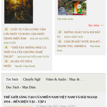
Trần Kiêm Đoàn
Đọc thêm
CUỘC TỰ VẤN LƯƠNG TÂM
NHỮNG NGÀY XƯA NƠI ĐẤT
LỚN NHẤT VÀ RUNG CẢM NHẤT
ÚC
PHAN NHẬT BẮC
TRONG ĐIỆN ẢNH
MAI AN NGUYỄN
CÁM ƠN ĐẤT NƯỚC HOA KỲ -
ANH TUẤN
THANK YOU, AMERICA
Trần Kiêm
“THỜI NÀY KHÔNG PHẢI LÀ
Đoàn
THỜI CỦA VĂN CHƯƠNG NGHỆ
THUẬT”
MAI AN NGUYỄN ANH TUẤN
DI SẢN VÔ THỪA
NHẬN
Nguyễn Công Khanh
Tin Sách
Chuyển Ngữ
Video & Audio : Nhạc & . . .
Đọc Sách - Mạn Đàm
THẾ GIỚI SÁNG TẠO CỦA MIỀN NAM VIỆT NAM VÀ HẢI NGOẠI
1954 – ĐẾN HIỆN TẠI – TẬP 1
13 Tháng Tám 2025
(Xem: 12137)