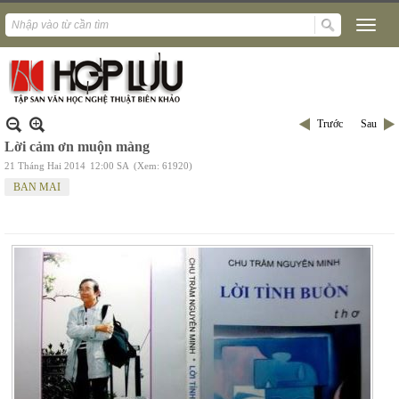
Trước
Sau
Lời cảm ơn muộn màng
21 Tháng Hai 2014
12:00 SA
(Xem: 61920)
BAN MAI