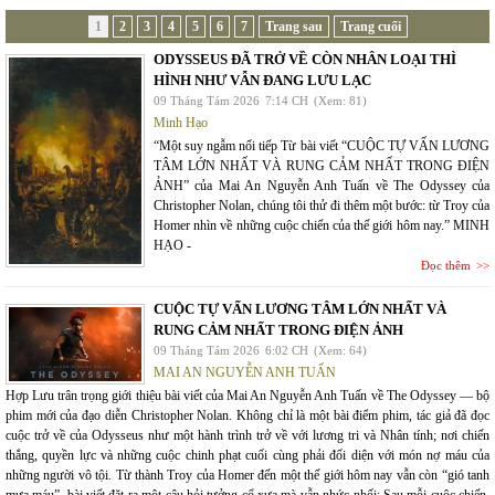
1
2
3
4
5
6
7
Trang sau
Trang cuối
ODYSSEUS ĐÃ TRỞ VỀ CÒN NHÂN LOẠI THÌ
HÌNH NHƯ VẪN ĐANG LƯU LẠC
09 Tháng Tám 2026
7:14 CH
(Xem: 81)
Minh Hạo
“Một suy ngẫm nối tiếp Từ bài viết “CUỘC TỰ VẤN LƯƠNG
TÂM LỚN NHẤT VÀ RUNG CẢM NHẤT TRONG ĐIỆN
ẢNH” của Mai An Nguyễn Anh Tuấn về The Odyssey của
Christopher Nolan, chúng tôi thử đi thêm một bước: từ Troy của
Homer nhìn về những cuộc chiến của thế giới hôm nay.” MINH
HẠO -
Đọc thêm
CUỘC TỰ VẤN LƯƠNG TÂM LỚN NHẤT VÀ
RUNG CẢM NHẤT TRONG ĐIỆN ẢNH
09 Tháng Tám 2026
6:02 CH
(Xem: 64)
MAI AN NGUYỄN ANH TUẤN
Hợp Lưu trân trọng giới thiệu bài viết của Mai An Nguyễn Anh Tuấn về The Odyssey — bộ
phim mới của đạo diễn Christopher Nolan. Không chỉ là một bài điểm phim, tác giả đã đọc
cuộc trở về của Odysseus như một hành trình trở về với lương tri và Nhân tính; nơi chiến
thắng, quyền lực và những cuộc chinh phạt cuối cùng phải đối diện với món nợ máu của
những người vô tội. Từ thành Troy của Homer đến một thế giới hôm nay vẫn còn “gió tanh