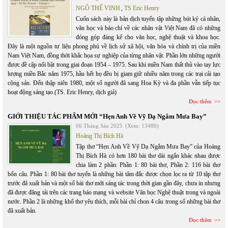
NGÔ THẾ VINH
,
TS Eric Henry
Cuốn sách này là bản dịch tuyển tập những bút ký cá nhân,
văn học và báo chí về các nhân vật Việt Nam đã có những
đóng góp đáng kể cho văn học, nghệ thuật và khoa học.
Đây là một nguồn tư liệu phong phú về lịch sử xã hội, văn hóa và chính trị của miền
Nam Việt Nam, đồng thời khắc họa sự nghiệp của từng nhân vật. Phần lớn những người
được đề cập nổi bật trong giai đoạn 1954 – 1975. Sau khi miền Nam thất thủ vào tay lực
lượng miền Bắc năm 1975, hầu hết họ đều bị giam giữ nhiều năm trong các trại cải tạo
cộng sản. Đến thập niên 1980, một số người đã sang Hoa Kỳ và đa phần vẫn tiếp tục
hoạt động sáng tạo.(TS. Eric Henry, dịch giả)
Đọc thêm
GIỚI THIỆU TÁC PHẨM MỚI “Hẹn Anh Về Vỹ Dạ Ngắm Mưa Bay”
06 Tháng Sáu 2025
(Xem: 13480)
Hoàng Thị Bích Hà
Tập thơ “Hẹn Anh Về Vỹ Dạ Ngắm Mưa Bay” của Hoàng
Thị Bích Hà có hơn 180 bài thơ dài ngắn khác nhau được
chia làm 2 phần: Phần 1: 80 bài thơ, Phần 2: 116 bài thơ
bốn câu. Phần 1: 80 bài thơ tuyển là những bài tâm đắc được chọn lọc ra từ 10 tập thơ
trước đã xuất bản và một số bài thơ mới sáng tác trong thời gian gần đây, chưa in nhưng
đã được đăng tải trên các trang báo mạng và website Văn học Nghệ thuật trong và ngoài
nước. Phần 2 là những khổ thơ yêu thích, mỗi bài chỉ chon 4 câu trong số những bài thơ
đã xuất bản.
Đọc thêm