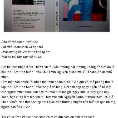
Anh đi rồi còn ai vuốt tóc
Lời tình thơm sách vở học trò
Đêm xuống rồi em buồn không hở
Trời xa mù tầm tay với âu lo…
Bài hát của nhạc sĩ Vũ Thành An tôi vẫn thường hát, nhưng không hề biết đó là
bài thơ “Lời tình buồn” của Chu Trầm Nguyên Minh mà Vũ Thành An đã phổ
nhạc.
Hơn một năm trước tôi nhận một bưu phẩm từ Sài Gòn gửi về, mở phong thư là
tập thơ “Lời tình buồn” của tác giả đề tặng. Nét chữ đẹp ngay ngắn, tỏ rỏ một
con người mực thước, sau này tôi mới biết tác giả ngày xưa là thầy giáo dạy
Toán, bạn cùng làm tập san Ý Thức với anh Nguyên Minh từ trước năm 1975 ở
Phan Thiết. Nhà thơ đọc tạp chí Quán Văn thường xuyên nên biết tôi qua những
người bạn ở Sài Gòn.
Tôi chưa từng gặp anh và cũng chưa có dịp cảm ơn anh tặng sách.