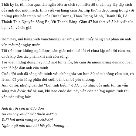
Thật kỳ lạ, tối hôm qua, tần ngần bên tủ sách tự nhiên tôi thuận tay lấy tập sách
của anh đọc một mạch, tính viết vài hàng cảm ơn. Tập thơ in đẹp, trang trọng với
những phụ bản tranh màu của Đinh Cường, Thân Trọng Minh, Thanh Hồ, Lê
Thánh Thư, Nguyễn Sông Ba, Vũ Thanh Hằng. Gồm 47 bài thơ, và 5 bài viết của
bạn văn về tác giả.
Hôm nay, mở trang web vanchuongviet sững sờ khi thấy hàng chữ phân ưu anh
vừa mất một ngày trước.
Tôi trằn trọc không ngủ được, cảm giác mình có lỗi vì chưa kịp nói lời cảm ơn,
chưa kịp đọc tác phẩm khi anh còn sống.
Tôi viết những dòng này như một lời tạ lỗi, lời cảm ơn muộn màng đến một bạn
văn là bậc đàn anh của mình.
Cuối đời anh đã sống hết mình với chữ nghĩa sau hơn 30 năm không cầm bút, có
lẽ anh đã yên lòng phần đời cuối bên bạn bè yêu thương.
Anh đi rồi, nhưng bài thơ “Lời tình buồn” được phổ nhạc của anh, tôi tin vẫn
sống mãi ở các thế hệ sau, khi nào cuộc đời này vẫn còn những người tình thì
vẫn còn tiếng hát:
Anh đi rồi còn ai đưa đón
Áo em bay khuất mất thiên đường
Tuổi hai mươi vòng tay chờ đợi
Ngôn ngữ nào anh nói hết yêu thương…