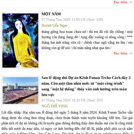
Đọc thêm
MỘT NĂM
07 Tháng Tám 2026
11:05 CH
(Xem: 128)
Huỳnh Liễu Ngạn
tháng giêng hoa xoan chưa nở / thì em đã vội lấy chồng / mùi
hương còn đang dang dở / rụng đầy xuống cả dòng sông / ***
tháng hai ánh trăng vừa cũ / chênh chao ngõ vắng im lìm / em
không còn gì để nói / chỉ màu nắng nhạt qua tim /
Đọc thêm
Sau lễ động thổ Dự án Kênh Funan Techo Cách đây 2
năm, Cần một tầm nhìn mới: từ "một công trình"
sang "một hệ thống" thủy văn ảnh hưởng trên toàn
lưu vực
07 Tháng Tám 2026
10:29 CH
(Xem: 265)
NGÔ THẾ VINH
Lời dẫn nhập: Hai năm sau lễ động thổ ngày 5 tháng 8 năm 2024, Kênh Funan Techo vẫn
đang được thi công theo từng đoạn, chưa hoàn thành toàn tuyến khoảng 180 km. Tác giả
phân tích rõ dự án không chỉ là tuyến giao thông đường thủy đơn thuần mà còn là công trình
điều tiết nước đa mục tiêu, có nguy cơ ảnh hưởng đến chế độ lũ, phân phối phù sa và xâm