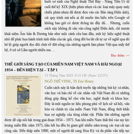
buổi sơ sinh của Nghệ thuật Thứ Bảy - Nàng Tiên Út từ
cuối thế kỷ XIX (hiện phim nhựa và các loại máy quay máy
chiếu phim nhựa đã được đưa vào các Bảo tàng Điện ảnh),
cái quy trình mà nếu ai đó muốn tìm hiểu trên Google sẽ
không bao giờ có được thông tin đầy đủ… Nhưng, cuốn
sách này không đi sâu vào công nghệ Điện ảnh, chỉ mượn
khái niệm Âm bản & Dương bản như một cánh cửa ban đầu, một ký hiệu nghệ thuật
nhỏ để phác họa hành trình tinh thần của tác giả, cùng đôi ba lát cắt tự sự về nghề qua đó
hé lộ giúp người đọc đôi chút về đời sống của những người làm phim Việt qua mấy thế
hệ, ở xứ sở Lắm người nhiều ma …
Đọc thêm
THẾ GIỚI SÁNG TẠO CỦA MIỀN NAM VIỆT NAM VÀ HẢI NGOẠI
1954 – ĐẾN HIỆN TẠI – TẬP 1
13 Tháng Tám 2025
9:11 CH
(Xem: 12137)
NGÔ THẾ VINH
,
TS Eric Henry
Cuốn sách này là bản dịch tuyển tập những bút ký cá nhân,
văn học và báo chí về các nhân vật Việt Nam đã có những
đóng góp đáng kể cho văn học, nghệ thuật và khoa học.
Đây là một nguồn tư liệu phong phú về lịch sử xã hội, văn
hóa và chính trị của miền Nam Việt Nam, đồng thời khắc
họa sự nghiệp của từng nhân vật. Phần lớn những người
được đề cập nổi bật trong giai đoạn 1954 – 1975. Sau khi miền Nam thất thủ vào tay lực
lượng miền Bắc năm 1975, hầu hết họ đều bị giam giữ nhiều năm trong các trại cải tạo
cộng sản. Đến thập niên 1980, một số người đã sang Hoa Kỳ và đa phần vẫn tiếp tục