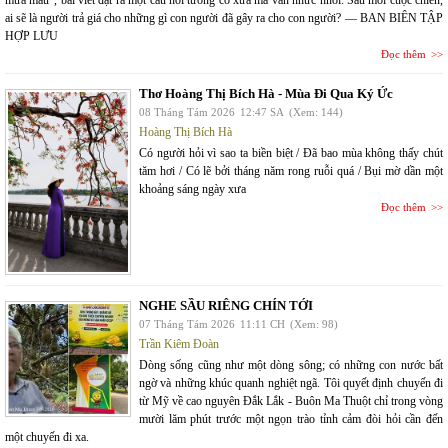
mưa máu”, bài viết đặt ra một câu hỏi tưởng cổ xưa mà vẫn nhức nhối: Sau mỗi cuộc chiến,
ai sẽ là người trả giá cho những gì con người đã gây ra cho con người? — BAN BIÊN TẬP
HỢP LƯU
Đọc thêm
Thơ Hoàng Thị Bích Hà - Mùa Đi Qua Ký Ức
08 Tháng Tám 2026
12:47 SA
(Xem: 144)
Hoàng Thị Bích Hà
Có người hỏi vì sao ta biền biệt / Đã bao mùa không thấy chút
tăm hơi / Có lẽ bởi tháng năm rong ruỗi quá / Bụi mờ dần một
khoảng sáng ngày xưa
Đọc thêm
NGHE SẦU RIÊNG CHÍN TỚI
07 Tháng Tám 2026
11:11 CH
(Xem: 98)
Trần Kiêm Đoàn
Dòng sống cũng như một dòng sông; có những con nước bất
ngờ và những khúc quanh nghiệt ngã. Tôi quyết định chuyến đi
từ Mỹ về cao nguyên Đắk Lắk - Buôn Ma Thuột chỉ trong vòng
mười lăm phút trước một ngọn trào tỉnh cảm đòi hỏi cần đến
một chuyến đi xa.