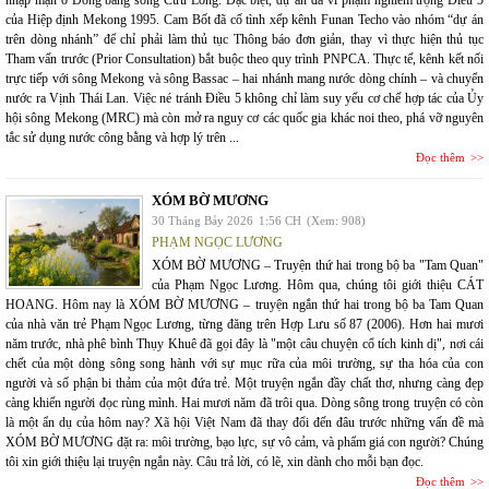
nhập mặn ở Đồng bằng sông Cửu Long. Đặc biệt, dự án đã vi phạm nghiêm trọng Điều 5
của Hiệp định Mekong 1995. Cam Bốt đã cố tình xếp kênh Funan Techo vào nhóm “dự án
trên dòng nhánh” để chỉ phải làm thủ tục Thông báo đơn giản, thay vì thực hiện thủ tục
Tham vấn trước (Prior Consultation) bắt buộc theo quy trình PNPCA. Thực tế, kênh kết nối
trực tiếp với sông Mekong và sông Bassac – hai nhánh mang nước dòng chính – và chuyển
nước ra Vịnh Thái Lan. Việc né tránh Điều 5 không chỉ làm suy yếu cơ chế hợp tác của Ủy
hội sông Mekong (MRC) mà còn mở ra nguy cơ các quốc gia khác noi theo, phá vỡ nguyên
tắc sử dụng nước công bằng và hợp lý trên ...
Đọc thêm
XÓM BỜ MƯƠNG
30 Tháng Bảy 2026
1:56 CH
(Xem: 908)
PHẠM NGỌC LƯƠNG
XÓM BỜ MƯƠNG – Truyện thứ hai trong bộ ba "Tam Quan"
của Phạm Ngọc Lương. Hôm qua, chúng tôi giới thiệu CÁT
HOANG. Hôm nay là XÓM BỜ MƯƠNG – truyện ngắn thứ hai trong bộ ba Tam Quan
của nhà văn trẻ Phạm Ngọc Lương, từng đăng trên Hợp Lưu số 87 (2006). Hơn hai mươi
năm trước, nhà phê bình Thụy Khuê đã gọi đây là "một câu chuyện cổ tích kinh dị", nơi cái
chết của một dòng sông song hành với sự mục rữa của môi trường, sự tha hóa của con
người và số phận bi thảm của một đứa trẻ. Một truyện ngắn đầy chất thơ, nhưng càng đẹp
càng khiến người đọc rùng mình. Hai mươi năm đã trôi qua. Dòng sông trong truyện có còn
là một ẩn dụ của hôm nay? Xã hội Việt Nam đã thay đổi đến đâu trước những vấn đề mà
XÓM BỜ MƯƠNG đặt ra: môi trường, bạo lực, sự vô cảm, và phẩm giá con người? Chúng
tôi xin giới thiệu lại truyện ngắn này. Câu trả lời, có lẽ, xin dành cho mỗi bạn đọc.
Đọc thêm