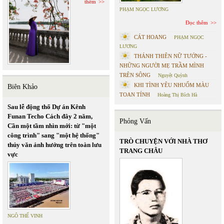
thêm
PHẠM NGỌC LƯƠNG
Đọc thêm
CÁT HOANG
PHẠM NGỌC
LƯƠNG
THÁNH THIÊN NỮ TƯỚNG -
NHỮNG NGƯỜI MẸ TRẦM MÌNH
TRÊN SÔNG
Nguyệt Quỳnh
KHI TÌNH YÊU NHUỐM MÀU
Biên Khảo
TOAN TÍNH
Hoàng Thị Bích Hà
Sau lễ động thổ Dự án Kênh
Funan Techo Cách đây 2 năm,
Phỏng Vấn
Cần một tầm nhìn mới: từ "một
công trình" sang "một hệ thống"
TRÒ CHUYỆN VỚI NHÀ THƠ
thủy văn ảnh hưởng trên toàn lưu
TRANG CHÂU
vực
NGÔ THẾ VINH