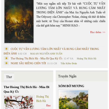
“Một suy ngẫm nối tiếp Từ bài viết “CUỘC TỰ VẤN
LƯƠNG TÂM LỚN NHẤT VÀ RUNG CẢM NHẤT
TRONG ĐIỆN ẢNH” của Mai An Nguyễn Anh Tuấn về
The Odyssey của Christopher Nolan, chúng tôi thử đi thêm
một bước: từ Troy của Homer nhìn về những cuộc chiến
của thế giới hôm nay.” MINH HẠO -
Đọc thêm
CUỘC TỰ VẤN LƯƠNG TÂM LỚN NHẤT VÀ RUNG CẢM NHẤT TRONG
ĐIỆN ẢNH
6:02 CH
MAI AN NGUYỄN ANH TUẤN
Thơ Hoàng Thị Bích Hà - Mùa Đi Qua Ký Ức
12:47 SA
Hoàng Thị Bích Hà
NGHE SẦU RIÊNG CHÍN TỚI
11:11 CH
Trần Kiêm Đoàn
Truyện Ngắn
Thơ
XÓM BỜ MƯƠNG
Thơ Hoàng Thị Bích Hà - Mùa Đi
Qua Ký Ức
Hoàng Thị
Bích Hà
Đọc