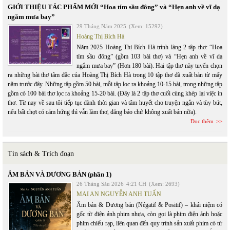
GIỚI THIỆU TÁC PHẨM MỚI “Hoa tím sầu đông” và “Hẹn anh về vĩ dạ
ngắm mưa bay”
29 Tháng Năm 2025
(Xem: 15292)
Hoàng Thị Bích Hà
Năm 2025 Hoàng Thị Bích Hà trình làng 2 tập thơ: “Hoa
tím sầu đông” (gồm 103 bài thơ) và “Hẹn anh về vĩ dạ
ngắm mưa bay” (Hơn 180 bài). Hai tập thơ này tuyển chọn
ra những bài thơ tâm đắc của Hoàng Thị Bích Hà trong 10 tập thơ đã xuất bản từ mấy
năm trước đây. Những tập gồm 50 bài, mỗi tập lọc ra khoảng 10-15 bài, trong những tập
gồm có 100 bài thơ lọc ra khoảng 15-20 bài. (Đây là 2 tập thơ cuối cùng khép lại việc in
thơ. Từ nay về sau tôi tiếp tục dành thời gian và tâm huyết cho truyện ngắn và tùy bút,
nếu bất chợt có cảm hứng thì vẫn làm thơ, đăng báo chứ không xuất bản nữa).
Đọc thêm
Tin sách & Trích đoạn
ÂM BẢN VÀ DƯƠNG BẢN (phần 1)
26 Tháng Sáu 2026
4:21 CH
(Xem: 2693)
MAI AN NGUYỄN ANH TUẤN
Âm bản & Dương bản (Négatif & Positif) – khái niệm có
gốc từ điện ảnh phim nhựa, còn gọi là phim điện ảnh hoặc
phim chiếu rạp, liên quan đến quy trình sản xuất phim có từ