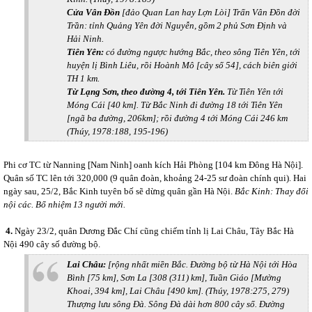
Cửa Vân Đồn
[đảo Quan Lan hay Lợn Lòi] Trấn Vân Đồn đời
Trần: tỉnh Quảng Yên đời Nguyễn, gồm 2 phủ Sơn Định và
Hải Ninh.
Tiên Yên:
có đường ngược hướng Bắc, theo sông Tiên Yên, tới
huyện lị Bình Liêu, rồi Hoành Mô [cây số 54], cách biên giới
TH 1 km.
Từ Lạng Sơn, theo đường 4, tới Tiên Yên.
Từ Tiên Yên tới
Móng Cái [40 km].
Từ Bắc Ninh đi đường 18 tới Tiên Yên
[ngã ba đường, 206km]; rồi đường 4 tới Móng Cái 246 km
(Thúy, 1978:188, 195-196)
Phi cơ TC từ Nanning [Nam Ninh] oanh kích Hải Phòng [104 km Đông Hà Nội].
Quân số TC lên tới 320,000 (9 quân đoàn, khoảng 24-25 sư đoàn chính qui). Hai
ngày sau, 25/2, Bắc Kinh tuyên bố sẽ dừng quân gần Hà Nội.
Bắc Kinh: Thay đổi
nội các. Bổ nhiệm 13 người mới.
4.
Ngày 23/2, quân Dương Đắc Chí cũng chiếm tỉnh lị Lai Châu, Tây Bắc Hà
Nội 490 cây số đường bộ.
Lai Châu:
[rộng nhất miền Bắc.
Đường bộ từ Hà Nội tới Hòa
Bình [75 km], Sơn La [308 (311) km], Tuần Giáo [Mường
Khoai, 394 km], Lai Châu [490 km]. (Thúy, 1978:275, 279)
Thượng lưu sông Đà. Sông Đà dài hơn 800 cây số. Đường