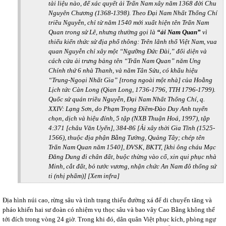
tài liệu nào, để xác quyết ải Trấn Nam xây năm 1368 đời Chu
Nguyên Chương (1368-1398). Theo
Đại Nam Nhất Thống Chí
triều Nguyễn, chỉ từ năm 1540 mới xuất hiện tên Trấn Nam
Quan trong sử Lê, nhưng thường gọi là
“ải Nam Quan”
vì
thiếu kiến thức sử địa phổ thông: Trên lãnh thổ Việt Nam, vua
quan Nguyễn chỉ xây một “Ngưỡng Đức Đài,” đối diện và
cách cửa ải trưng bảng tên “Trấn Nam Quan” năm Ung
Chính thứ 6 nhà Thanh, và năm Tân Sửu, có khẩu hiệu
“Trung-Ngoại Nhất Gia” [trong ngoài một nhà] của Hoằng
Lịch tức Càn Long (Qian Long, 1736-1796, TTH 1796-1799).
Quốc sử quán triều Nguyễn,
Đại Nam Nhất Thống Chí,
q.
XXIV: Lạng Sơn, do Phạm Trọng Điềm-Đào Duy Anh tuyển
chọn, dịch và hiệu đính, 5 tập (NXB Thuận Hoá, 1997), tập
4:371 [châu Văn Uyển], 384-86 [Ải xây thời Gia Tĩnh (1525-
1566), thuộc địa phận Bằng Tường, Quảng Tây; chép tên
Trấn Nam Quan năm 1540], ĐVSK, BKTT, [khi ông cháu Mạc
Đăng Dung đi chân đất, buộc thừng vào cổ, xin qui phục nhà
Minh, cắt đất, bỏ tước vương, nhận chức An Nam đô thống sứ
ti (nhị phẩm)] [Xem infra]
Địa hình núi cao, rừng sâu và tình trạng thiếu đường xá để di chuyển tăng và
pháo khiến hai sư đoàn có nhiệm vụ thọc sâu và bao vây Cao Bằng không thể
tới đích trong vòng 24 giờ. Trong khi đó, dân quân Việt phục kích, phòng ngự