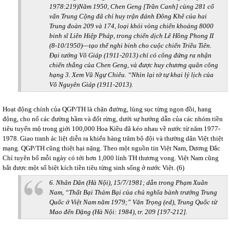
1978:219)Năm 1950, Chen Geng [Trần Canh] cùng 281 cố
vấn Trung Cộng đã chỉ huy trận đánh Đông Khê của hai
Trung đoàn 209 và 174, loại khỏi vòng chiến khoảng 8000
binh sĩ Liên Hiệp Pháp, trong chiến dịch Lê Hồng Phong II
(8-10/1950)—tạo thế nghi binh cho cuộc chiến Triều Tiên.
Đại tướng Võ Giáp (1911-2013) chỉ có công đứng ra nhận
chiến thắng của Chen Geng, và được huy chương quân công
hạng 3. Xem Vũ Ngự Chiêu. “Nhìn lại tờ tự khai lý lịch của
Võ Nguyên Giáp (1911-2013).
Hoạt động chính của QGP/TH là chặn đường, lùng sục từng ngọn đồi, hang
động, cho nổ các đường hầm và đốt rừng, dưới sự hướng dẫn của các nhóm tiền
tiêu tuyển mộ trong giới 100,000 Hoa Kiều đã kéo nhau về nước từ năm 1977-
1978. Giao tranh ác liệt diễn ra khiến hàng trăm bộ đội và thường dân Việt thiệt
mạng. QGP/TH cũng thiệt hại nặng. Theo một nguồn tin Việt Nam, Dương Đắc
Chí tuyên bố mỗi ngày có tới hơn 1,000 lính TH thương vong. Việt Nam cũng
bắt được một số biệt kích tiền tiêu từng sinh sống ở nước Việt. (6)
6.
Nhân Dân
(Hà Nội), 15/7/1981;
dẫn trong Phạm Xuân
Nam, “Thất Bại Thảm Bại của chủ nghĩa bành trướng Trung
Quốc ở Việt Nam năm 1979;” Văn Trọng (ed),
Trung Quốc từ
Mao đến Đặng
(Hà Nội: 1984), tr. 209 [197-212].