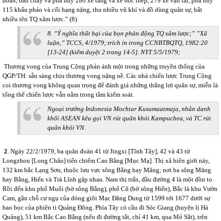
đoàn, bắn cháy và phá hủy 280 xe tăng và xe bọc thép, 279 xe vận tải, phá hủy
115 khẩu pháo và cối hạng nặng, thu nhiều vũ khí và đồ dùng quân sự, bắt
nhiều tên TQ xâm lược.” (8)
8. “Ý nghĩa thất bại của bọn phản động TQ xâm lược;” ”Xã
luận,” TCCS, 4/1979; trích in trong CCNBTBQTQ, 1982:20
[13-24] (kiểm duyệt 2 trang 14-5]. NYT 5/5/1979;
Thương vong của Trung Cộng phản ánh một trong những truyền thống của
QGP/TH: sẵn sàng chịu thương vong nặng nề. Các nhà chiến lược Trung Cộng
coi thương vong không quan trọng để đánh giá những thắng lợi quân sự, miễn là
tổng thể chiến lược vẫn nằm trong tầm kiểm soát.
Ngoại trưởng Indonesia Mochtar Kusumaatmaja, nhân danh
khối ASEAN kêu gọi VN rút quân khỏi Kampuchea, và TC rút
quân khỏi VN.
2
. Ngày 22/2/1979, ba quân đoàn 41 từ Jingxi [Tĩnh Tây], 42 và 43 từ
Longzhou [Long Châu] tiến chiếm Cao Bằng [Mục Mạ]. Thị xã biên giới này,
132 km bắc Lạng Sơn, thuộc lưu vực sông Bằng hay Mãng; nơi ba sông Mãng
hay Bằng, Hiến và Trà Lĩnh gặp nhau. Nam thị trấn, đầu đường 4 là một đồn to.
Rồi đến khu phố Muối (bờ sông Bằng), phố Cũ (bờ sông Hiến), Bắc là khu Vườn
Cam, gần chỗ cư ngụ của dòng giõi Mạc Đăng Dung từ 1599 tới 1677 dưới sự
bao bọc của phiên ti Quảng Đông. Phía Tây có cầu đi Sóc Giang (huyện lị Hà
Quảng), 51 km Bắc Cao Bằng (nếu đi đường tắt, chỉ 41 km, qua Mỏ Sắt), trên