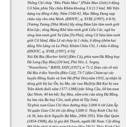
Thống Chí chép “Đèo Phân Mao” [Phân Mao Lĩnh] ở động
Cổ Sâm, phía Tây châu Khâm khoảng 3 lí [1.5 km]. Mã Viện
dựng trụ đồng ở đây. Năm 1540-42, Mạc Đăng Dung nạp
châu này cho nhà Minh. (ĐNNTC, q. XVIII, (1997), 4:8-9).
[Vương Tương [Nhà Minh] lấy sông Đàm Lân làm ranh giới
Kim Lặc; sông Mang Khê làm ranh giới Liễu Cát; ngã ba
sông làm ranh giới Tư Lẫm [Tư Phù]; sông Cổ Sâm làm ranh
giới Cổ Sâm]. Hậu Lê sử chép là 1 châu, 6 động (thêm hai
động Yên Lãng và La Phù). Khâm Châu Chí, 1 châu 4 động.
(ĐNNTC, q. XVIII, (1997), 4:9)]
Núi Đá Bia [Rocher Stèlé] (Đèo Cả), phía nam Đà Rằng hay
Đà Lang (Tuy Hòa) [50 km], Phú Yên;
L. Sogny,
“Noutelletes;” BAVH, XXIV, (1937), tr 71-2 [báo cáo về núi
Đá Bia ở đèo Varella (Đèo Cả)], 73-7 [dân Chàm tại các
huyện Đồng Xuân và Sơn Hà (Phú Yên) năm 1935, tự nhận là
dòng giõi bộ lạc Ôn, họ Ma, tức vua Ma[h]a Bik Kai bị vua
Trần đánh đuổi năm 1377-1388] (tức Sông Cầu, 60 km nam
Qui Nhơn, 40 km bắc Tuy Hòa, nằm trên cửa sông Đà Rằng,
hạ lưu của Ba hay Côn, xuất phát từ Tây Sơn).
Từ phía nam Giao Chỉ theo đường thủy 3,000 lí tới Lâm Ấp.
Từ quận Giao Chỉ tới cột đồng 5,000 lí. Thủy Kinh Chú Sớ,
ch 36, bản dịch Nguyễn Bá Mão, 2004:395).
Trần Đại Quân
(1854-1908), địa lý gia đời Thanh, người Hồ Nam: Cột đồng
Mã Viện phải ở phía nam Quảng Hòa [Trị?]. Thủy Kinh Chú