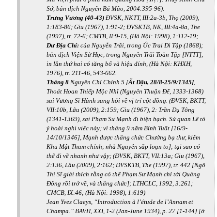
Sớ, bản dịch Nguyễn Bá Mão, 2004:395-96).
Trưng Vương (40-43)
ĐVSK, NKTT, III:2a-3b, Thọ (2009),
1:183-86; Giu (1967), 1:91-2;
ĐVSKTB, NK,
III:4a-8a,
The
(1997), tr. 72-6
;
CMTB, II:9-15, (Hà Nội: 1998), 1:112-19;
Dư Địa Chí:
của Nguyễn Trãi, trong Ức Trai Di Tập (1868);
bản dịch Viện Sử Học, trong
Nguyễn Trãi Toàn Tập [NTTT],
in lần thứ hai có tăng bổ và hiệu đính, (Hà Nội: KHXH,
1976), tr. 211-46, 543-662.
Tháng 8
Nguyên Chí Chính 5 [
Ất Dậu, 28/8-25/9/1345]
,
Thoát Hoan Thiếp Mộc Nhĩ (Nguyên Thuận Đế, 1333-1368)
sai Vương Sĩ Hành sang hỏi về vị trí cột đồng. (ĐVSK, BKTT,
VII:10b, Lâu (2009), 2:159; Giu (1967), 2: Trần Dụ Tông
(1341-1369)
,
sai Phạm Sư Mạnh đi biện bạch. Sử quan Lê tỏ
ý hoài nghi việc này; vì tháng 9 năm Bính Tuất [16/9-
14/10/1346], Mạnh được thăng chức Chưởng bạ thư, kiêm
Khu Mật Tham chính; nhà Nguyên sắp loạn to]; tại sao có
thể đi về nhanh như vậy; (ĐVSK, BKTT, VII:13a; Giu (1967),
2:136, Lâu (2009), 2:162; ĐVSKTB, The (1997), tr. 442 [Ngô
Thì Sĩ giải thích rằng có thể Phạm Sư Mạnh chỉ tới Quảng
Đông rồi trở về, và thăng chức];
LTHCLC,
1992, 3:261;
CMCB,
IX:46; (Hà Nội: 1998), 1:619)
Jean Yves Claeys, “Introduction à l’étude de l’Annam et
Champa.” BAVH, XXI, 1-2 (Jan-June 1934), p. 27 [1-144] [ở