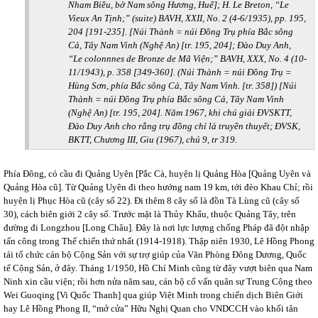
Nham Biều, bờ Nam sông Hương, Huế]; H. Le Breton, “Le
Vieux An Tịnh;” (suite) BAVH, XXII, No. 2 (4-6/1935), pp. 195,
204 [191-235]. [Núi Thành = núi Đồng Trụ phía Bắc sông
Cả, Tây Nam Vinh (Nghệ An) [tr. 195, 204]; Đào Duy Anh,
“Le colonnnes de Bronze de Mã Viện;” BAVH, XXX, No. 4 (10-
11/1943), p. 358 [349-360]. (Núi Thành = núi Đồng Trụ =
Hùng Sơn, phía Bắc sông Cả, Tây Nam Vinh. [tr. 358]) [Núi
Thành = núi Đồng Trụ phía Bắc sông Cả, Tây Nam Vinh
(Nghệ An) [tr. 195, 204]. Năm 1967, khi chú giải ĐVSKTT,
Đào Duy Anh cho rằng trụ đồng chỉ là truyền thuyết; ĐVSK,
BKTT, Chương III, Giu (1967), chú 9, tr 319.
Phía Đông, có cầu đi Quảng Uyên [Pắc Cà, huyện lị Quảng Hòa [Quảng Uyên và
Quảng Hòa cũ]. Từ Quảng Uyên đi theo hướng nam 19 km, tới đèo Khau Chỉ; rồi
huyện lị Phục Hòa cũ (cây số 22). Đi thêm 8 cây số là đồn Tà Lùng cũ (cây số
30), cách biên giới 2 cây số. Trước mặt là Thủy Khẩu, thuộc Quảng Tây, trên
đường đi Longzhou [Long Châu]. Đây là nơi lực lượng chống Pháp đã đột nhập
tấn công trong Thế chiến thứ nhất (1914-1918). Thập niên 1930, Lê Hồng Phong
tái tổ chức cán bộ Cộng Sản với sự trợ giúp của Văn Phòng Đông Dương, Quốc
tế Cộng Sản, ở đây. Tháng 1/1950, Hồ Chí Minh cũng từ đây vượt biên qua Nam
Ninh xin cầu viện; rồi hơn nửa năm sau, cán bộ cố vấn quân sự Trung Cộng theo
Wei Guoqing [Vi Quốc Thanh] qua giúp Việt Minh trong chiến dịch Biên Giới
hay Lê Hồng Phong II, “mở cửa” Hữu Nghị Quan cho VNDCCH vào khối tân