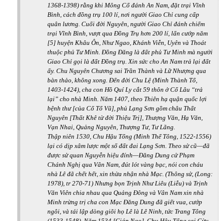
1368-1398) rằng khi Mông Cổ đánh An Nam, đặt trại Vĩnh
Bình, cách đồng trụ 100 lí, nơi người Giao Chỉ cung cấp
quân lương. Cuối đời Nguyên, người Giao Chỉ đánh chiếm
trại Vĩnh Bình, vượt qua Đồng Trụ hơn 200 lí, lấn cướp năm
[5] huyện Khâu Ôn, Như Ngao, Khánh Viễn, Uyên và Thoát
thuộc phủ Tư Minh. Đồng Đăng là đất phủ Tư Minh mà người
Giao Chỉ gọi là đất Đồng trụ. Xin sức cho An Nam trả lại đất
ấy. Chu Nguyên Chương sai Trần Thành và Lữ Nhượng qua
bàn thảo, không xong. Đến đời Chu Lệ (Minh Thành Tổ,
1403-1424), cha con Hồ Quí Ly cắt 59 thôn ở Cổ Lâu “trả
lại” cho nhà Minh.
Năm 1407, theo Thiên hạ quận quốc lợi
bệnh thư [của Cố Tổ Vũ], phủ Lạng Sơn gồm châu Thất
Nguyên [Thất Khê từ đời Thiệu Trị], Thượng Văn, Hạ Văn,
Vạn Nhai, Quảng Nguyên, Thượng Tư, Tư Lãng.
Thập niên 1530, Chu Hậu Tổng (Minh Thế Tông, 1522-1556)
lại có dịp xâm lược một số đất đai Lạng Sơn. Theo sử cũ—đã
được sử quan Nguyễn hiệu đính—Đăng Dung cử Phạm
Chánh Nghị qua Vân Nam, đút lót vàng bạc, nói con cháu
nhà Lê đã chết hết, xin thừa nhận nhà Mạc. (Thông sử, (Long:
1978), tr 270-71) Nhưng bọn Trịnh Như Liêu (Liễu) và Trịnh
Văn Viên chia nhau qua Quảng Đông và Vân Nam xin nhà
Minh trừng trị cha con Mạc Đăng Dung đã giết vua, cướp
ngôi, và tái lập dòng giõi họ Lê là Lê Ninh, tức Trang Tông
(1533-1548). Năm 1534 [Giáp Ngọ], Chu Hậu Tổng sai Cừu