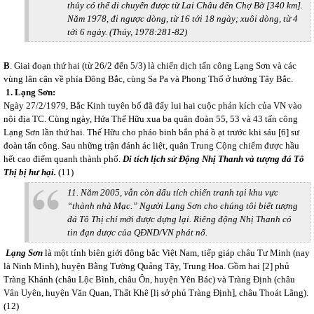
thủy có thể di chuyển được từ Lai Châu đến Chợ Bờ [340 km].
Năm 1978, đi ngược dòng, từ 16 tới 18 ngày; xuôi dòng, từ 4
tới 6 ngày.
(Thúy, 1978:281-82)
B
. Giai đoạn thứ hai (từ 26/2 đến 5/3) là chiến dịch tấn công Lạng Sơn và các
vùng lân cận về phía Đông Bắc, cùng Sa Pa và Phong Thổ ở hướng Tây Bắc.
1. Lạng Sơn:
Ngày 27/2/1979, Bắc Kinh tuyên bố đã đẩy lui hai cuộc phản kích của VN vào
nội địa TC. Cùng ngày, Hứa Thế Hữu xua ba quân đoàn 55, 53 và 43 tấn công
Lạng Sơn lần thứ hai. Thế Hữu cho pháo binh bắn phá ồ ạt trước khi sáu [6] sư
đoàn tấn công. Sau những trận đánh ác liệt, quân Trung Cộng chiếm được hầu
hết cao điểm quanh thành phố.
Di tích lịch sử Động Nhị Thanh và tượng đá Tô
Thị bị hư hại.
(11)
11. Năm 2005, vẫn còn dấu tích chiến tranh tại khu vực
“thành nhà Mạc.” Người Lạng Sơn cho chúng tôi biết tượng
đá Tô Thị chỉ mới được dựng lại. Riêng động Nhị Thanh có
tin đạn dược của QĐND/VN phát nổ.
Lạng Sơn
là một tỉnh biên giới đông bắc Việt Nam, tiếp giáp châu Tư Minh (nay
là Ninh Minh), huyện Bằng Tường Quảng Tây, Trung Hoa. Gồm hai [2]
phủ
Tràng Khánh (châu Lộc Bình, châu Ôn, huyện Yên Bác) và Tràng Định (châu
Vân Uyên, huyện Văn Quan, Thất Khê [lị sở phủ Tràng Định], châu Thoát Lãng).
(12)