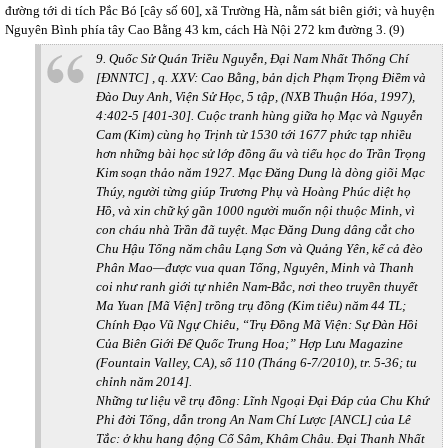
đường tới di tích Pắc Bó [cây số 60], xã Trường Hà, nằm sát biên giới; và huyện
Nguyên Bình phía tây Cao Bằng 43 km, cách Hà Nội 272 km đường 3. (9)
9. Quốc Sử Quán Triều Nguyễn,
Đại Nam Nhất Thống Chí
[ĐNNTC]
, q. XXV: Cao Bằng, bản dịch Phạm Trọng Điềm và
Đào Duy Anh, Viện Sử Học, 5 tập, (NXB Thuận Hóa, 1997),
4:402-5 [401-30]. Cuộc tranh hùng giữa họ Mạc và Nguyễn
Cam (Kim) cùng họ Trịnh từ 1530 tới 1677 phức tạp nhiều
hơn những bài học sử lớp đồng ấu và tiểu học do Trần Trọng
Kim soạn thảo năm 1927. Mạc Đăng Dung là dòng giõi Mạc
Thúy, người từng giúp Trương Phụ và Hoàng Phúc diệt họ
Hồ, và xin chữ ký gần 1000 người muốn nội thuộc Minh, vì
con cháu nhà Trần đã tuyệt. Mạc Đăng Dung dâng cắt cho
Chu Hậu Tổng năm châu Lạng Sơn và Quảng Yên, kể cả đèo
Phân Mao—được vua quan Tống, Nguyên, Minh và Thanh
coi như ranh giới tự nhiên Nam-Bắc, nơi theo truyền thuyết
Ma Yuan [Mã Viện] trồng trụ đồng (Kim tiêu) năm 44 TL;
Chính Đạo Vũ Ngự Chiêu, “Trụ Đồng Mã Viện: Sự Đàn Hồi
Của Biên Giới Đế Quốc Trung Hoa;”
Hợp Lưu
Magazine
(Fountain Valley, CA), số 110 (Tháng 6-7/2010), tr. 5-36; tu
chỉnh năm 2014].
Những tư liệu về trụ đồng: Lĩnh Ngoại Đại Đáp của Chu Khứ
Phi đời Tống, dẫn trong An Nam Chí Lược [ANCL] của Lê
Tắc: ở khu hang động Cổ Sâm, Khâm Châu. Đại Thanh Nhất