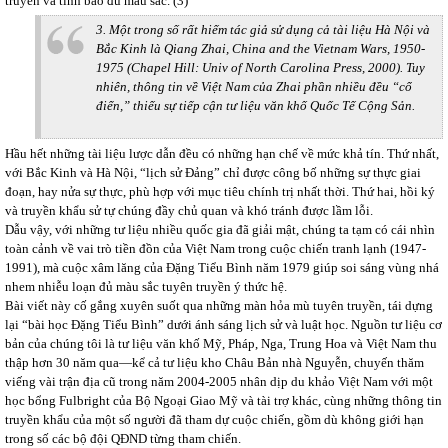
truyền và tình báo đủ màu sắc. (3)
3. Một trong số rất hiếm tác giả sử dụng cả tài liệu Hà Nội và
Bắc Kinh là Qiang Zhai,
China
and the Vietnam Wars, 1950-
1975
(Chapel Hill: Univ of North Carolina Press, 2000). Tuy
nhiên, thông tin về Việt Nam của Zhai phần nhiều đều “cổ
điển,” thiếu sự tiếp cận tư liệu văn khố Quốc Tế Cộng Sản.
Hầu hết những tài liệu lược dẫn đều có những hạn chế về mức khả tín. Thứ nhất,
với Bắc Kinh và Hà Nội, “lịch sử Đảng” chỉ được công bố những sự thực giai
đoạn, hay nửa sự thực, phù hợp với mục tiêu chính trị nhất thời. Thứ hai, hồi ký
và truyền khẩu sử tự chúng đầy chủ quan và khó tránh được lầm lỗi.
Dẫu vậy, với những tư liệu nhiều quốc gia đã giải mật, chúng ta tạm có cái nhìn
toàn cảnh về vai trò tiền đồn của Việt Nam trong cuộc chiến tranh lạnh (1947-
1991), mà cuộc xâm lăng của Đặng Tiểu Bình năm 1979 giúp soi sáng vùng nhá
nhem nhiễu loạn đủ màu sắc tuyên truyền ý thức hệ.
Bài viết này cố gắng xuyên suốt qua những màn hỏa mù tuyên truyền, tái dựng
lại “bài học Đặng Tiểu Bình” dưới ánh sáng lịch sử và luật học. Nguồn tư liệu cơ
bản của chúng tôi là tư liệu văn khố Mỹ, Pháp, Nga, Trung Hoa và Việt Nam thu
thập hơn 30 năm qua—kể cả tư liệu kho Châu Bản nhà Nguyễn, chuyến thăm
viếng vài trận địa cũ trong năm 2004-2005 nhân dịp du khảo Việt Nam với một
học bổng Fulbright của Bộ Ngoại Giao Mỹ và tài trợ khác, cùng những thông tin
truyền khẩu của một số người đã tham dự cuộc chiến, gồm dù không giới hạn
trong số các bộ đội QĐND từng tham chiến.