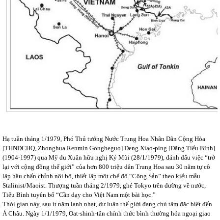
Hạ tuần tháng 1/1979, Phó Thủ tướng Nước Trung Hoa Nhân Dân Cộng Hòa
[THNDCHQ, Zhonghua Renmin Gongheguo] Deng Xiao-ping [Đặng Tiểu Bình]
(1904-1997) qua Mỹ du Xuân hữu nghị Kỷ Mùi (28/1/1979), đánh dấu việc “trở
lại với cộng đồng thế giới” của hơn 800 triệu dân Trung Hoa sau 30 năm tự cô
lập hầu chấn chỉnh nội bộ, thiết lập một chế độ “Cộng Sản” theo kiểu mẫu
Stalinist/Maoist. Thượng tuần tháng 2/1979, ghé Tokyo trên đường về nước,
Tiểu Bình tuyên bố “Cần dạy cho Việt Nam một bài học.”
Thời gian này, sau ít năm lạnh nhạt, dư luận thế giới đang chú tâm đặc biệt đến
Á Châu. Ngày 1/1/1979, Oat-shinh-tân chính thức bình thường hóa ngoại giao