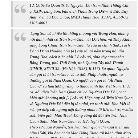
12. Quốc Sử Quán Triều Nguyễn;
Đại Nam Nhất Thống Chí,
q. XXIV: Lạng Sơn,
bản dịch Phạm Trọng Điềm và Đào Duy
Anh, Viện Sử Học, 5 tập, (NXB Thuận Hóa, 1997), 4:368-73
[365-400]
Lạng Sơn có nhiều lối thông thương với Trung Hoa, nhưng
nổi danh nhất có Trấn Nam Quan, ải Du Thôn, và Thủy Khẩu,
sang Long Châu. Trấn Nam Quan là cửa ải chính thức, cách
Đồng Đăng khoảng bốn [4] cây số. Ải nằm trong nội địa
Trung Hoa, cách biên giới 2.8 cây số,
phía tây nam châu
Bằng Tường, phủ Thái Bình, tỉnh Quảng Tây nhà Thanh.
(CMCB,
XXVII:35; (Hà Nội: 1998), II:117)
. Sử quan Nguyễn
còn gọi là ải Nam Giao, và từ thời Pháp thuộc, người ta
thường gọi là Nam Quan. Có người còn gọi là “Ải Nam
Quan,” và lầm tưởng rằng nó thuộc lãnh thổ Việt Nam. Thực
ra, đối diện Trấn Nam Quan chỉ có Ngưỡng Đức Đài, cách
biên giới khoảng một [1] cây số. Hiện nay, cả Trấn Nam Quan
và Ngưỡng Đức Đài đều bị tàn phá, và ranh giới Hoa-Việt là
một gờ thép cắt ngang mặt đường nhựa nối liền hai trạm kiểm
soát biên giới. Mao Trạch Đông cũng đã đổi tên Trấn Nam
Quan thành Mục Nam Quan và Hữu Nghị Quan.
Theo sử quan Nguyễn, tên Trấn Nam quan chỉ xuất hiện sau
năm 1540, khi ông cháu Mạc Đăng Dung tới hành dinh Mao