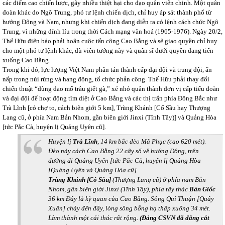
các điểm cao chiến lược, gây nhiều thiệt hại cho đạo quân viễn chinh. Một quân
đoàn khác do Ngô Trung, phó tư lệnh chiến dịch, chỉ huy áp sát thành phố từ
hướng Đông và Nam, nhưng khi chiến dịch đang diễn ra có lệnh cách chức Ngô
Trung, vì những dính líu trong thời Cách mạng văn hoá (1965-1976). Ngày 20/2,
Thế Hữu điện báo phải hoãn cuộc tấn công Cao Bằng và sẽ giao quyền chỉ huy
cho một phó tư lệnh khác, dù viên tướng này và quân sĩ dưới quyền đang tiến
xuống Cao Bằng.
Trong khi đó, lực lượng Việt Nam phân tán thành cấp đại đội và trung đội, ẩn
nấp trong núi rừng và hang động, tổ chức phản công. Thế Hữu phải thay đổi
chiến thuật “dùng dao mổ trâu giết gà,” xé nhỏ quân thành đơn vị cấp tiểu đoàn
và đại đội để hoạt động tìm diệt ở Cao Bằng và các thị trấn phía Đông Bắc như
Trà Lĩnh [có chợ to, cách biên giới 5 km], Trùng Khánh [Cố Sầu hay Thượng
Lang cũ, ở phía Nam Bản Nhom, gần biên giới Jinxi (Tĩnh Tây)] và Quảng Hòa
[tức Pắc Cà, huyện lị Quảng Uyên cũ].
Huyện lị
Trà Lĩnh
, 14 km bắc đèo Mã Phục (cao 620 mét).
Đèo này cách Cao Bằng 22 cây số về hướng Đông, trên
đường đi Quảng Uyên [tức Pắc Cà, huyện lị Quảng Hòa
[Quảng Uyên và Quảng Hòa cũ].
Trùng Khánh [Cố Sầu]
(Thượng Lang cũ) ở phía nam Bản
Nhom, gần biên giới Jinxi (Tĩnh Tây), phía tây thác
Bản Giốc
36 km Đây là kỳ quan của Cao Bằng. Sông Qui Thuận [Quây
Xuân] chảy đến đây, lòng sông bỗng hạ thấp xuống 34 mét.
Làm thành một cái thác rất rộng.
(Đảng CSVN đã dâng cắt