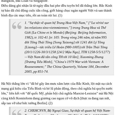
Bangkok, Đài Loan và Singapore.
Điều đáng ghi nhận là từ ngày đầu hai phe đều tuyên bố đã thắng lớn. Bắc Kinh
tự hào đã chủ động cuộc tấn công, giết hàng chục ngàn người Việt và san thành
bình địa các mục tiêu, rồi an toàn rút lui. (1)
1. “Sự thật về quan hệ Trung Hoa-Việt Nam,” [“La vérité sur
les relations sino-vietnmiennes;”] trong
Trung Hoa và Thế
Giới
[
La Chine et le Monde
] (Beijing: Beijing Information,
1982), tr. 102-41 [tr. 105: Trong vòng 246 năm, từ năm 995
đời Tống Thái Tông [Song Taizong] tới 1241 đời Lý Tông
[Lizong]—tức triều Lê Hoàn (980-1005) tới Trần Thái Tông
(20/1/1226-30/3/1258 [24/2 Mậu Ngọ], TTH 1258-5/5/1277)
—Việt Nam đã tấn công TH tới 10 lần]; Xiaoming Zhang
[Trương Tiểu Minh], “China's 1979 War with Vietnam: A
Reassessment;”
The China Quarterly,
Volume 184, December
2005, pp 851-74.
Hà Nội thắng lớn vì “đã bẻ gãy âm mưu xâm lược của Bắc Kinh, lột mặt nạ cách
mạng giả hiệu của Tiểu Bình và bè lũ phản động, theo chủ nghĩa bá quyền nước
lớn,” liên kết với “đế quốc Mỹ, phản bội chủ nghĩa Marxist-Leninist” mà Hà Nội
cùng khối Kominform đang giương cao ngọn cờ vô địch [thực ra đang rạn nứt,
sắp tan vỡ như bức tường Berlin]. (2)
2. CHXHCNVN, Bộ Ngoại Giao,
Sự thật về quan hệ Việt Nam-