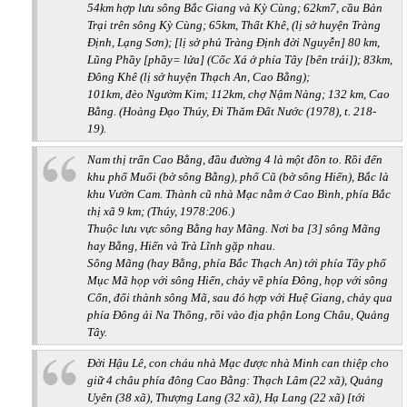
54km hợp lưu sông Bắc Giang và Kỳ Cùng; 62km7, cầu Bản
Trại trên sông Kỳ Cùng; 65km, Thất Khê, (lị sở huyện Tràng
Định, Lạng Sơn); [lị sở phủ Tràng Định đời Nguyễn] 80 km,
Lũng Phầy [phầy= lửa] (Cốc Xá ở phía Tây [bên trái]); 83km,
Đông Khê (lị sở huyện Thạch An, Cao Bằng);
101km, đèo Ngườm Kim; 112km, chợ Nậm Nàng; 132 km, Cao
Bằng. (Hoàng Đạo Thúy, Đi Thăm Đất Nước (1978), t. 218-
19).
Nam thị trấn Cao Bằng, đầu đường 4 là một đồn to. Rồi đến
khu phố Muối (bờ sông Bằng), phố Cũ (bờ sông Hiến), Bắc là
khu Vườn Cam. Thành cũ nhà Mạc nằm ở Cao Bình, phía Bắc
thị xã 9 km; (Thúy, 1978:206.)
Thuộc lưu vực sông Bằng hay Mãng. Nơi ba [3] sông Mãng
hay Bằng, Hiến và Trà Lĩnh gặp nhau.
Sông Mãng (hay Bằng, phía Bắc Thạch An) tới phía Tây phố
Mục Mã họp với sông Hiến, chảy về phía Đông, họp với sông
Cổn, đổi thành sông Mã, sau đó hợp với Huệ Giang, chảy qua
phía Đông ải Na Thông, rồi vào địa phận Long Châu, Quảng
Tây.
Đời Hậu Lê, con cháu nhà Mạc được nhà Minh can thiệp cho
giữ 4 châu phía đông Cao Bằng: Thạch Lâm (22 xã), Quảng
Uyên (38 xã), Thượng Lang (32 xã), Hạ Lang (22 xã) [tới