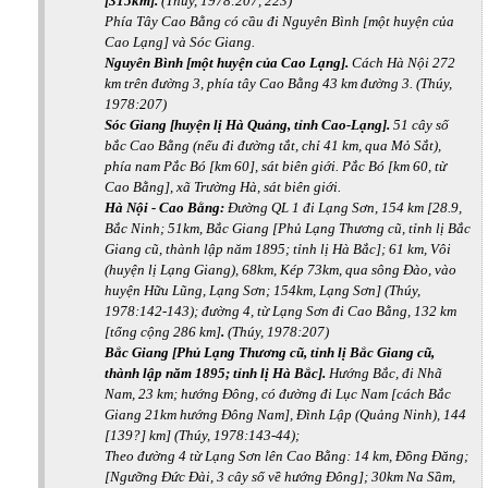
[315km].
(Thúy, 1978:207, 223)
Phía Tây Cao Bằng có cầu đi Nguyên Bình [một huyện của
Cao Lạng] và Sóc Giang.
Nguyên Bình [một huyện của Cao Lạng].
Cách Hà Nội 272
km trên đường 3, phía tây Cao Bằng 43 km đường 3. (Thúy,
1978:207)
Sóc Giang [huyện lị Hà Quảng, tỉnh Cao-Lạng].
51 cây số
bắc Cao Bằng (nếu đi đường tắt, chỉ 41 km, qua Mỏ Sắt),
phía nam Pắc Bó [km 60], sát biên giới. Pắc Bó [km 60, từ
Cao Bằng], xã Trường Hà, sát biên giới.
Hà Nội - Cao Bằng:
Đường QL 1 đi Lạng Sơn, 154 km [28.9,
Bắc Ninh; 51km, Bắc Giang [Phủ Lạng Thương cũ, tỉnh lị Bắc
Giang cũ, thành lập năm 1895; tỉnh lị Hà Bắc]; 61 km, Vôi
(huyện lị Lạng Giang), 68km, Kép 73km, qua sông Đào, vào
huyện Hữu Lũng, Lạng Sơn; 154km, Lạng Sơn] (Thúy,
1978:142-143); đường 4, từ Lạng Sơn đi Cao Bằng, 132 km
[tổng cộng 286 km]
.
(Thúy, 1978:207)
Bắc Giang [Phủ Lạng Thương cũ, tỉnh lị Bắc Giang cũ,
thành lập năm 1895; tỉnh lị Hà Bắc].
Hướng Bắc, đi Nhã
Nam, 23 km; hướng Đông, có đường đi Lục Nam [cách Bắc
Giang 21km hướng Đông Nam], Đình Lập (Quảng Ninh), 144
[139?] km] (Thúy, 1978:143-44);
Theo đường 4 từ Lạng Sơn lên Cao Bằng: 14 km, Đồng Đăng;
[Ngưỡng Đức Đài, 3 cây số về hướng Đông]; 30km Na Sầm,