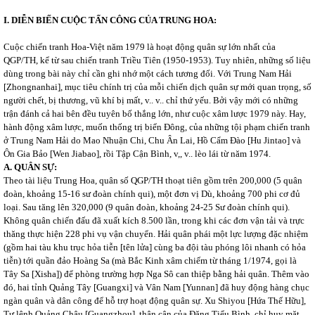
I. DIỄN BIẾN CUỘC TẤN CÔNG CỦA TRUNG HOA:
Cuộc chiến tranh Hoa-Việt năm 1979 là hoạt động quân sự lớn nhất của
QGP/TH, kể từ sau chiến tranh Triều Tiên (1950-1953). Tuy nhiên, những số liệu
dùng trong bài này chỉ cần ghi nhớ một cách tương đối. Với Trung Nam Hải
[Zhongnanhai], mục tiêu chính trị của mỗi chiến dịch quân sự mới quan trọng, số
người chết, bị thương, vũ khí bị mất, v.. v.. chỉ thứ yếu. Bởi vậy mới có những
trận đánh cả hai bên đều tuyên bố thắng lớn, như cuộc xâm lược 1979 này. Hay,
hành động xâm lược, muốn thống trị biển Đông, của những tội phạm chiến tranh
ở Trung Nam Hải do Mao Nhuận Chi, Chu Ân Lai, Hồ Cẩm Đào [Hu Jintao] và
Ôn Gia Bảo [Wen Jiabao], rồi Tập Cận Bình, v,, v.. lèo lái từ năm 1974.
A. QUÂN SỰ:
Theo tài liệu Trung Hoa, quân số QGP/TH thoạt tiên gồm trên 200,000 (5 quân
đoàn, khoảng 15-16 sư đoàn chính qui), một đơn vị Dù, khoảng 700 phi cơ đủ
loại. Sau tăng lên 320,000 (9 quân đoàn, khoảng 24-25 Sư đoàn chính qui).
Không quân chiến đấu đã xuất kích 8.500 lần, trong khi các đơn vận tải và trực
thăng thực hiện 228 phi vụ vận chuyển. Hải quân phái một lực lượng đặc nhiệm
(gồm hai tàu khu trục hỏa tiễn [tên lửa] cùng ba đội tàu phóng lôi nhanh có hỏa
tiễn) tới quần đảo Hoàng Sa (mà Bắc Kinh xâm chiếm từ tháng 1/1974, gọi là
Tây Sa [Xisha]) để phòng trường hợp Nga Sô can thiệp bằng hải quân. Thêm vào
đó, hai tỉnh Quảng Tây [Guangxi] và Vân Nam [Yunnan] đã huy động hàng chục
ngàn quân và dân công để hỗ trợ hoạt động quân sự. Xu Shiyou [Hứa Thế Hữu],
Tư lệnh Quảng Châu [Guangzhou], thân cận của Đặng Tiểu Bình, chỉ huy mặt