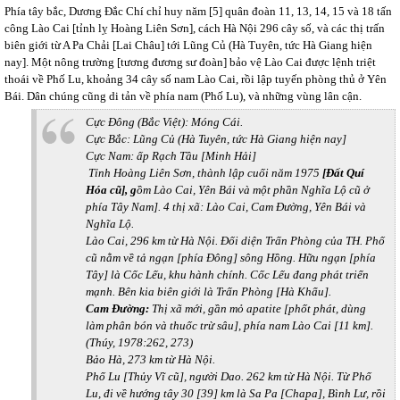
Phía tây bắc, Dương Đắc Chí chỉ huy năm [5] quân đoàn 11, 13, 14, 15 và 18 tấn
công Lào Cai [tỉnh lỵ Hoàng Liên Sơn], cách Hà Nội 296 cây số, và các thị trấn
biên giới từ A Pa Chải [Lai Châu] tới Lũng Củ (Hà Tuyên, tức Hà Giang hiện
nay]. Một nông trường [tương đương sư đoàn] bảo vệ Lào Cai được lệnh triệt
thoái về Phố Lu, khoảng 34 cây số nam Lào Cai, rồi lập tuyến phòng thủ ở Yên
Bái. Dân chúng cũng di tản về phía nam (Phố Lu), và những vùng lân cận.
Cực Đông (Bắc Việt): Móng Cái.
Cực Bắc: Lũng Củ (Hà Tuyên, tức Hà Giang hiện nay]
Cực Nam: ấp Rạch Tầu [Minh Hải]
Tỉnh Hoàng Liên Sơn, thành lập cuối năm 1975
[Đất Quí
Hóa cũ], g
ồm Lào Cai, Yên Bái và một phần Nghĩa Lộ cũ ở
phía Tây Nam]. 4 thị xã: Lào Cai, Cam Đường, Yên Bái và
Nghĩa Lộ.
Lào Cai, 296 km từ Hà Nội. Đối diện Trấn Phòng của TH.
Phố
cũ nằm về tả ngạn [phía Đông] sông Hồng. Hữu ngạn [phía
Tây] là Cốc Lếu, khu hành chính. Cốc Lếu đang phát triển
mạnh. Bên kia biên giới là Trấn Phòng [Hà Khẩu].
Cam
Đường:
Thị xã mới, gần mỏ apatite [phốt phát, dùng
làm phân bón và thuốc trừ sâu], phía nam Lào Cai [11 km].
(Thúy, 1978:262, 273)
Bảo Hà, 273 km từ Hà Nội.
Phố Lu [Thủy Vĩ cũ], người Dao. 262 km từ Hà Nội.
Từ Phố
Lu, đi về hướng tây 30 [39] km là Sa Pa [Chapa], Bình Lư, rồi