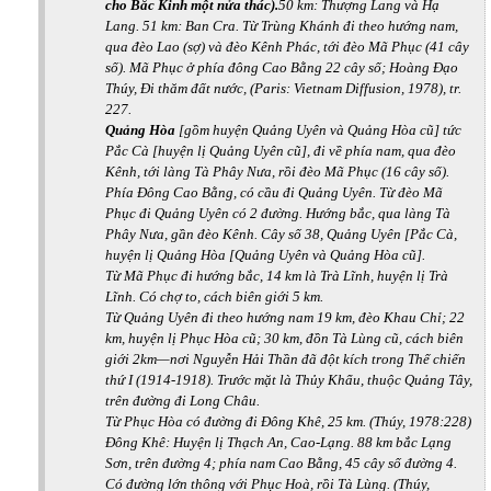
cho Bắc Kinh một nửa thác).
50 km: Thượng Lang và Hạ
Lang. 51 km: Ban Cra. Từ Trùng Khánh đi theo hướng nam,
qua đèo Lao (sợ) và đèo Kênh Phác, tới đèo Mã Phục (41 cây
số). Mã Phục ở phía đông Cao Bằng 22 cây số;
Hoàng Đạo
Thúy,
Đi thăm đất nước
, (Paris: Vietnam Diffusion, 1978), tr.
227.
Quảng Hòa
[gồm huyện Quảng Uyên và Quảng Hòa cũ] tức
Pắc Cà [huyện lị Quảng Uyên cũ], đi về phía nam, qua đèo
Kênh, tới làng Tà Phây Nưa, rồi đèo Mã Phục (16 cây số).
Phía Đông Cao Bằng, có cầu đi Quảng Uyên. Từ đèo Mã
Phục đi Quảng Uyên có 2 đường. Hướng bắc, qua làng Tà
Phây Nưa, gần đèo Kênh. Cây số 38, Quảng Uyên [Pắc Cà,
huyện lị Quảng Hòa [Quảng Uyên và Quảng Hòa cũ].
Từ Mã Phục đi hướng bắc, 14 km là Trà Lĩnh, huyện lị Trà
Lĩnh. Có chợ to, cách biên giới 5 km.
Từ Quảng Uyên đi theo hướng nam 19 km, đèo Khau Chỉ; 22
km, huyện lị Phục Hòa cũ; 30 km, đồn Tà Lùng cũ, cách biên
giới 2km—nơi Nguyễn Hải Thần đã đột kích trong Thế chiến
thứ I (1914-1918). Trước mặt là Thủy Khẩu, thuộc Quảng Tây,
trên đường đi Long Châu.
Từ Phục Hòa có đường đi Đông Khê, 25 km. (Thúy, 1978:228)
Đông Khê: Huyện lị Thạch An, Cao-Lạng. 88 km bắc Lạng
Sơn, trên đường 4; phía nam Cao Bằng, 45 cây số đường 4.
Có đường lớn thông với Phục Hoà, rồi Tà Lùng. (Thúy,