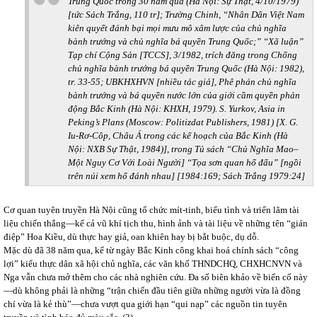
Trung Quốc trong 30 năm qua
(Hà Nội: Sự Thật, 4/10/1979)
[tức Sách Trắng, 110 tr]; Trường Chinh, “Nhân Dân Việt Nam
kiên quyết đánh bại mọi mưu mô xâm lược của chủ nghĩa
bành trướng và chủ nghĩa bá quyền Trung Quốc;”
“Xã luận”
Tạp chí Cộng Sản [TCCS],
3/1982, trích đăng trong
Chống
chủ nghĩa bành trướng bá quyền Trung Quốc
(Hà Nội: 1982),
tr. 33-55; UBKHXHVN [nhiều tác giả],
Phê phán chủ nghĩa
bành trướng và bá quyền nước lớn của giới cầm quyền phản
động Bắc Kinh
(Hà Nội: KHXH, 1979). S. Yurkov,
Asia in
Peking’s Plans
(Moscow: Politizdat Publishers, 1981) [X. G.
Iu-Rơ-Côp,
Châu Á trong các kế hoạch của Bắc Kinh (
Hà
Nội: NXB Sự Thật, 1984)], trong Tủ sách “Chủ Nghĩa Mao–
Một Nguy Cơ Với Loài Người]
“Tọa sơn quan hổ đấu”
[ngồi
trên núi xem hổ đánh nhau] [1984:169; Sách Trắng 1979:24]
Cơ quan tuyên truyền Hà Nội cũng tổ chức mít-tinh, biểu tình và triển lãm tài
liệu chiến thắng—kể cả vũ khí tịch thu, hình ảnh và tài liệu về những tên “gián
điệp” Hoa Kiều, dù thực hay giả, oan khiên hay bị bắt buộc, dụ dỗ.
Mặc dù đã 38 năm qua, kể từ ngày Bắc Kinh công khai hoá chính sách “công
lợi” kiểu thực dân xã hội chủ nghĩa, các văn khố THNDCHQ, CHXHCNVN và
Nga vẫn chưa mở thêm cho các nhà nghiên cứu. Đa số biên khảo về biến cố này
—dù không phải là những “trận chiến đầu tiên giữa những người vừa là đồng
chí vừa là kẻ thù”—chưa vượt qua giới hạn “qui nạp” các nguồn tin tuyên