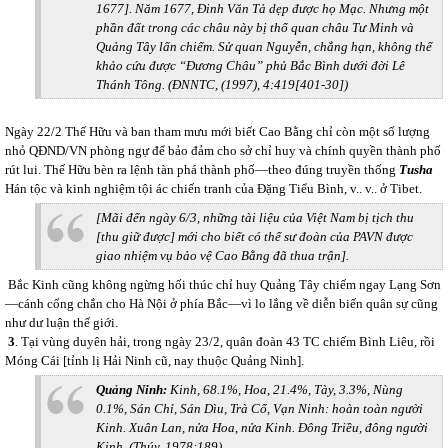
1677]. Năm 1677, Đinh Văn Tả dẹp được họ Mạc. Nhưng một
phần đất trong các châu này bị thổ quan châu Tư Minh và
Quảng Tây lấn chiếm. Sử quan Nguyễn, chẳng hạn, không thể
khảo cứu được “Đương Châu” phủ Bắc Bình dưới đời Lê
Thánh Tông.
(ĐNNTC, (
1997), 4:419[401-30])
Ngày 22/2 Thế Hữu và ban tham mưu mới biết Cao Bằng chỉ còn một số lượng
nhỏ QĐND/VN phòng ngự để bảo đảm cho sở chỉ huy và chính quyền thành phố
rút lui. Thế Hữu bèn ra lệnh tàn phá thành phố—theo đúng truyền thống
Tusha
Hán tộc và kinh nghiệm tội ác chiến tranh của Đặng Tiểu Bình, v.. v.. ở Tibet.
[Mãi đến ngày 6/3, những tài liệu của Việt Nam bị tịch thu
[thu giữ được] mới cho biết có thể sư đoàn của PAVN được
giao nhiệm vụ bảo vệ Cao Bằng đã thua trận].
Bắc Kinh cũng không ngừng hối thúc chỉ huy Quảng Tây chiếm ngay Lạng Sơn
—cánh cổng chắn cho Hà Nội ở phía Bắc—vì lo lắng về diễn biến quân sự cũng
như dư luận thế giới.
3
. Tại vùng duyên hải, trong ngày 23/2, quân đoàn 43 TC chiếm Bình Liêu, rồi
Móng Cái [tỉnh lị Hải Ninh cũ, nay thuộc Quảng Ninh].
Quảng Ninh:
Kinh, 68.1%, Hoa, 21.4%, Tày, 3.3%, Nùng
0.1%, Sán Chỉ, Sán Dìu,
Trà Cổ, Vạn Ninh: hoàn toàn người
Kinh. Xuân Lan, nửa Hoa, nửa Kinh. Đông Triều, đông người
Kinh. (Thúy, 1978:189)