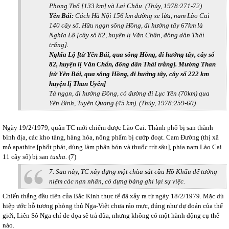
Phong Thổ [133 km] và Lai Châu. (Thúy, 1978:271-72)
Yên Bái:
Cách Hà Nội 156 km đường xe lửa, nam Lào Cai
140 cây số. Hữu ngạn sông Hồng, đi hướng tây 67km là
Nghĩa Lộ [cây số 82, huyện lị Văn Chấn, đông dân Thái
trắng].
Nghĩa Lộ [từ Yên Bái, qua sông Hồng, đi hướng tây, cây số
82, huyện lị Văn Chấn, đông dân Thái trắng].
Mường Than
[từ Yên Bái, qua sông Hồng, đi hướng tây, cây số 222 km
huyện lị Than Uyên]
Tả ngạn, đi hướng Đông, có đường đi Lục Yên (70km) qua
Yên Bình, Tuyên Quang (45 km). (Thúy, 1978:259-60)
Ngày 19/2/1979, quân TC mới chiếm được Lào Cai. Thành phố bị san thành
bình địa, các kho tàng, hàng hóa, nông phẩm bị cướp đoạt. Cam Đường (thị xã
mỏ apathite [phốt phát, dùng làm phân bón và thuốc trừ sâu], phía nam Lào Cai
11 cây số) bị san
tusha.
(7)
7. Sau này, TC xây dựng một chùa sát cầu Hồ Khẩu để tưởng
niệm các nạn nhân, có dựng bảng ghi lại sự việc.
Chiến thắng đầu tiên của Bắc Kinh thực tế đã xảy ra từ ngày 18/2/1979. Mặc dù
hiệp ước hỗ tương phòng thủ Nga-Việt chưa ráo mực, đúng như dự đoán của thế
giới, Liên Sô Nga chỉ đe dọa sẽ trả đũa, nhưng không có một hành động cụ thể
nào.