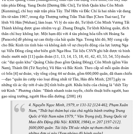
trận phía Đông. Yang Dezhi [Dương Đắc Chí], Tư lệnh Quân khu Côn Minh
[Kunming], chỉ huy mặt trận phía Tây. Thế Hữu và Đắc Chí là hai nhân vật đang
lên từ năm 1967, trong dịp Thượng tướng Trần Thái Đạo [Chen Tsai-tao], Tư
lệnh Vũ Hán [Wuhan], làm loạn. Vì lý do nào đó, Tư lệnh Côn Minh Vương Tất
Thành không được giao nhiệm vụ gì. Zhang Dingfa, Tư lệnh Không quân, đích
thân chỉ huy không lực. Một hạm đội với 4 tàu phóng hỏa tiễn tới Hoàng Sa
[Paracels] đề phòng sự can thiệp của hải quân Nga. Trong khi đó, Mỹ cung cấp
cho Bắc Kinh tin tình báo và không ảnh về sự chuyển động của lực lượng Nga
tại Viễn Đông cũng như biên giới Nga-Hoa. Tài liệu CSVN ghi bắt được tù binh
thuộc mười một [11] quân đoàn (11, 13, 14, 15, 18, 41, 42, 43, 53, 54, 55) thuộc
các “đại quân khu” Quảng Châu (bao gồm Quảng Đông), Côn Minh (gồm Vân
Nam), Thành Đô (Tứ Xuyên), Vũ Hán và Bắc Kinh. Theo cấp số mỗi quân đoàn
có bốn [4] sư đoàn; vậy tổng cộng 44 sư đoàn, gồm 600,000 quân, đã tham chiến
—đạo “quân ăn cướp vào loại đông nhất từ Tần, Hán đến Minh; [207] gây ra
những tội ác tầy trời ở sáu [6] tỉnh biên giới. Khẩu hiệu của chúng là “diệt Tày
trừ Kinh.” Phương châm: “Đánh nhanh toàn tuyến, chiến thuật biển người, bao
gạo súng trường, người Hoa dẫn đường. [208]. (4)
4. Nguyễn Ngọc Minh, 1979, tr 131-32 [124-46]; Phạm Xuân
Nam, “Thất bại thảm bại của chủ nghĩa bành trướng Trung
Quốc ở Việt Nam năm 1979;” Văn Trọng (ed),
Trung Quốc từ
Mao đến Đặng
(Hà Nội: KHXH, 1984), tr. 207 [197-212].
[600,000 quân: Tài liệu TH xác nhận sự tham chiến của
những đơn vị này [Xem phóng đồ hành quân]