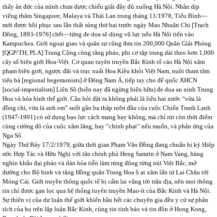
thấy ân đức của mình chưa được chiếu giãi đầy đủ xuống Hà Nội. Nhân dịp
viếng thăm Singapore, Malaya và Thái Lan trong tháng 11/1978, Tiểu Bình—
mới được hồi phục sau lần thất sủng thứ hai trước ngày Mao Nhuận Chi [Trạch
Đông, 1893-1976] chết—từng đe dọa sẽ dùng vũ lực nếu Hà Nội tiến vào
Kampuchea. Giới ngoại giao và quân sự cũng đưa tin 200,000 Quân Giải Phóng
[QGP/TH, PLA] Trung Cộng cùng tăng pháo, phi cơ tập trung dài theo hơn 1,000
cây số biên giới Hoa-Việt. Cơ quan tuyên truyền Bắc Kinh tố cáo Hà Nội xâm
phạm biên giới, ngược đãi và trục xuất Hoa Kiều khỏi Việt Nam, nuôi tham tâm
tiểu bá [regional hegemonists] ở Đông Nam Á, tiếp tay cho đế quốc XHCN
[social-imperialism] Liên Sô (hiện nay đã ngừng hiện hữu) đe dọa an ninh Trung
Hoa và hòa bình thế giới. Câu hỏi đặt ra không phải là liệu hai nước “vừa là
đồng chí, vừa là anh em” suốt gần ba thập niên đầu của cuộc Chiến Tranh Lạnh
(1947-1991) có sử dụng bạo lực cách mạng hay không, mà chỉ rút còn thời điểm
cùng cường độ của cuộc xâm lăng, hay “chinh phạt” nếu muốn, và phản ứng của
Nga Sô.
Ngày Thứ Bảy 17/2/1979, giữa thời gian Phạm Văn Đồng đang chuẩn bị ký Hiệp
ước Hợp Tác và Hữu Nghị với tân chính phủ Heng Samrin ở Nam Vang, hàng
nghìn khẩu đại pháo và dàn hỏa tiễn làm rúng động rừng núi Việt Bắc, mở
đường cho Bộ binh và tăng Hồng quân Trung Hoa ồ ạt xâm lấn từ Lai Châu tới
Móng Cái. Giới truyền thông quốc tế bị cấm lai vãng tới trận địa, nên mọi thông
tin chỉ được gạn lọc qua hệ thống tuyên truyền Mao-ít của Bắc Kinh và Hà Nội.
Sự thiên vị của dư luận thế giới khiến hầu hết các chuyên gia đều y cứ sự phân
tích của họ trên lập luận Bắc Kinh, cùng tin tình báo và tin đồn ở Hong Kong,