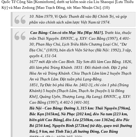
Quốc Tế Cộng Sản [Kominform], dưới sự kiểm soát của Liu Shaoqui [Lưu Thiếu
Kỳ] và Mao Zedong [Mao Trạch Đông, tức Mao Nhuận Chi]. (10)
10. Năm 1979, Vi Quốc Thanh đã vào Bộ Chính Trị, và góp
phần vào chính sách xâm lược Việt Nam từ 1974.
Cao Bằng: Còn có tên Mục Ma [Mục Mã?].
Trước kia, thuộc
trấn Thái Nguyên. ĐNNTC,
q. XXV: Cao Bằng (1997), 4:401-
30;
Phan Huy Chú, Lịch Triều Hiến Chương Loại Chí, “Dư
Địa Chí,” (1819), bản dịch Viện Sử học (Hà Nội: 1992), 3 tập,
quyển 4, 151-54.
1677 mới đặt tên Cao Bình. Tây Sơn đổi làm Cao Bằng. 1826,
đổi làm phủ Trùng Khánh. 1831: Đổi thành tỉnh. Đặt 2 phủ
Hòa An và Trùng Khánh. Chia Thạch Lâm làm 2 huyện Thạch
An và Thạch Lâm. Đặt tuần phủ Lạng-Bằng.
1851, Tự Đức bỏ phủ Hòa An. [402-3], chỉ còn 1 phủ (Trùng
Khánh) 5 huyện (Thạch Lâm, Thạch An [huyện lị là Đông
Khê], Quảng Uyên, Thượng Lang, Hạ Lang). ĐNNTC, q. XXV:
Cao Bằng (1997), 4:402-5 [401-30].
Hà Nội - Cao Bằng: Đường 3, 315 km: Thái Nguyên [79km],
Băc Kạn [165km], Nà Phạc [202 km], đèo Na tum [223 km,
biên giới Cao Bằng], đèo Léa [250km, cao 1362m], đèo Pắc
Bó [256 km], Nguyên Bình [272km] (từ đây, quẹo trái [hướng
Bắc], 9 km, mỏ Tĩnh Túc) ,đi hướng Đông, Cao Bằng