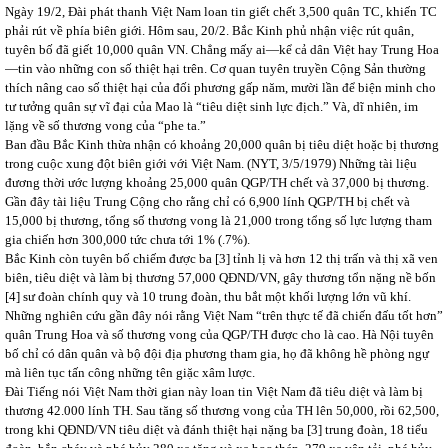
Ngày 19/2, Đài phát thanh Việt Nam loan tin giết chết 3,500 quân TC, khiến TC
phải rút về phía biên giới. Hôm sau, 20/2. Bắc Kinh phủ nhận việc rút quân,
tuyên bố đã giết 10,000 quân VN. Chẳng mấy ai—kể cả dân Việt hay Trung Hoa
—tin vào những con số thiệt hại trên. Cơ quan tuyên truyền Cộng Sản thường
thích nâng cao số thiệt hại của đối phương gấp năm, mười lần để biện minh cho
tư tưởng quân sự vĩ đại của Mao là “tiêu diệt sinh lực địch.” Và, dĩ nhiên, im
lặng về số thương vong của “phe ta.”
Ban đầu Bắc Kinh thừa nhận có khoảng 20,000 quân bị tiêu diệt hoặc bị thương
trong cuộc xung đột biên giới với Việt Nam. (NYT, 3/5/1979) Những tài liệu
đương thời ước lượng khoảng 25,000 quân QGP/TH chết và 37,000 bị thương.
Gần đây tài liệu Trung Cộng cho rằng chỉ có 6,900 lính QGP/TH bị chết và
15,000 bị thương, tổng số thương vong là 21,000 trong tổng số lực lượng tham
gia chiến hơn 300,000 tức chưa tới 1% (.7%).
Bắc Kinh còn tuyên bố chiếm được ba [3] tỉnh lị và hơn 12 thị trấn và thị xã ven
biên, tiêu diệt và làm bị thương 57,000 QĐND/VN, gây thương tổn nặng nề bốn
[4] sư đoàn chính quy và 10 trung đoàn, thu bắt một khối lượng lớn vũ khí.
Những nghiên cứu gần đây nói rằng Việt Nam “trên thực tế đã chiến đấu tốt hơn”
quân Trung Hoa và số thương vong của QGP/TH được cho là cao. Hà Nội tuyên
bố chỉ có dân quân và bộ đội địa phương tham gia, họ đã không hề phòng ngự
mà liên tục tấn công những tên giặc xâm lược.
Đài Tiếng nói Việt Nam thời gian này loan tin Việt Nam đã tiêu diệt và làm bị
thương 42.000 lính TH. Sau tăng số thương vong của TH lên 50,000, rồi 62,500,
trong khi QĐND/VN tiêu diệt và đánh thiệt hại nặng ba [3] trung đoàn, 18 tiểu