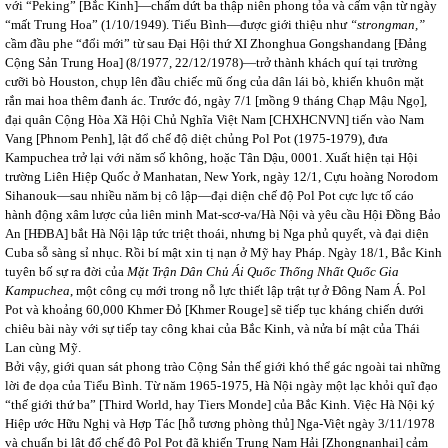
với “Peking” [Bắc Kinh]—chấm dứt ba thập niên phong tỏa và cấm vận từ ngày
“mất Trung Hoa” (1/10/1949). Tiểu Bình—được giới thiệu như
“strongman,”
cầm đầu phe “đổi mới” từ sau Đại Hội thứ XI Zhonghua Gongshandang [Đảng
Cộng Sản Trung Hoa] (8/1977, 22/12/1978)—trở thành khách quí tại trường
cưỡi bò Houston, chụp lên đầu chiếc mũ ống của dân lái bò, khiến khuôn mặt
rắn mai hoa thêm đanh ác. Trước đó, ngày 7/1 [mồng 9 tháng Chạp Mậu Ngọ],
đại quân Cộng Hòa Xã Hội Chủ Nghĩa Việt Nam [CHXHCNVN] tiến vào Nam
Vang [Phnom Penh], lật đổ chế độ diệt chủng Pol Pot (1975-1979), đưa
Kampuchea trở lại với năm số không, hoặc Tân Dậu, 0001. Xuất hiện tại Hội
trường Liên Hiệp Quốc ở Manhatan, New York, ngày 12/1, Cựu hoàng Norodom
Sihanouk—sau nhiều năm bị cô lập—đại diện chế độ Pol Pot cực lực tố cáo
hành động xâm lược của liên minh Mat-scơ-va/Hà Nội và yêu cầu Hội Đồng Bảo
An [HĐBA] bắt Hà Nội lập tức triệt thoái, nhưng bị Nga phủ quyết, và đại diện
Cuba sỗ sàng sỉ nhục. Rồi bí mật xin tị nạn ở Mỹ hay Pháp. Ngày 18/1, Bắc Kinh
tuyên bố sự ra đời của
Mặt Trận Dân Chủ Ái Quốc Thống Nhất Quốc Gia
Kampuchea
, một công cụ mới trong nỗ lực thiết lập trật tự ở Đông Nam Á. Pol
Pot và khoảng 60,000 Khmer Đỏ [Khmer Rouge] sẽ tiếp tục kháng chiến dưới
chiêu bài này với sự tiếp tay công khai của Bắc Kinh, và nửa bí mật của Thái
Lan cùng Mỹ.
Bởi vậy, giới quan sát phong trào Cộng Sản thế giới khó thể gác ngoài tai những
lời đe dọa của Tiểu Bình. Từ năm 1965-1975, Hà Nội ngày một lạc khỏi quĩ đạo
“thế giới thứ ba” [Third World, hay Tiers Monde] của Bắc Kinh. Việc Hà Nội ký
Hiệp ước Hữu Nghị và Hợp Tác [hỗ tương phòng thủ] Nga-Việt ngày 3/11/1978
và chuẩn bị lật đổ chế độ Pol Pot đã khiến Trung Nam Hải [Zhongnanhai] cảm