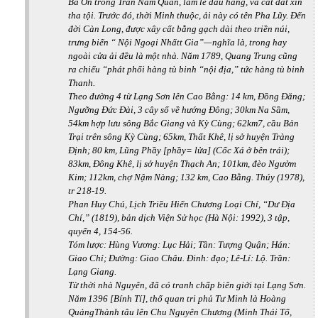
Bá Ôn trong Trấn Nam Quan, làm lễ đầu hàng, và cắt đất xin
tha tội. Trước đó, thời Minh thuộc, ải này có tên Pha Lũy. Đến
đời Càn Long, được xây cất bằng gạch dài theo triền núi,
trưng biển “ Nội Ngoại Nhấtt Gia”—nghĩa là, trong hay
ngoài cửa ải đều là một nhà. Năm 1789, Quang Trung cũng
ra chiếu “phát phối hàng tù binh “nội địa,” tức hàng tù binh
Thanh.
Theo đường 4 từ Lạng Sơn lên Cao Bằng: 14 km, Đồng Đăng;
Ngưỡng Đức Đài, 3 cây số về hướng Đông; 30km Na Sầm,
54km hợp lưu sông Bắc Giang và Kỳ Cùng; 62km7, cầu Bản
Trại trên sông Kỳ Cùng; 65km, Thất Khê, lị sở huyện Tràng
Định; 80 km, Lũng Phầy [phầy= lửa] (Cốc Xá ở bên trái);
83km, Đông Khê, lị sở huyện Thạch An; 101km, đèo Ngườm
Kim; 112km, chợ Nậm Nàng; 132 km, Cao Bằng. Thúy (1978),
tr 218-19.
Phan Huy Chú, Lịch Triều Hiến Chương Loại Chí, “Dư Địa
Chí,” (1819), bản dịch Viện Sử học (Hà Nội: 1992), 3 tập,
quyển 4, 154-56.
Tóm lược: Hùng Vương: Lục Hải; Tần: Tượng Quận; Hán:
Giao Chỉ; Đường: Giao Châu.
Đinh: đạo; Lê-Lí: Lộ. Trần:
Lạng Giang.
Từ thời nhà Nguyên, đã có tranh chấp biên giới tại Lạng Sơn.
Năm 1396 [Bính Tí], thổ quan tri phủ Tư Minh là Hoàng
QuảngThành tâu lên Chu Nguyên Chương (Minh Thái Tổ,