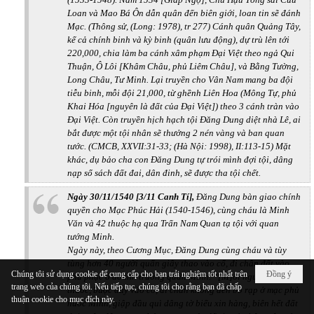
Loan và Mao Bá Ôn dẫn quân đến biên giới, loan tin sẽ đánh
Mạc. (Thông sử, (Long: 1978), tr 277) Cánh quân Quảng Tây,
kể cả chính binh và kỳ binh (quân lưu động), dự trù lên tới
220,000, chia làm ba cánh xâm phạm Đại Việt theo ngả Qui
Thuận, Ô Lôi [Khâm Châu, phủ Liêm Châu], và Bằng Tường,
Long Châu, Tư Minh. Lại truyền cho Vân Nam mang ba đội
tiễu binh, mỗi đội 21,000, từ ghềnh Liên Hoa (Mông Tự, phủ
Khai Hóa [nguyên là đất của Đại Việt]) theo 3 cánh tràn vào
Đại Việt. Còn truyền hịch hạch tội Đăng Dung diệt nhà Lê, ai
bắt được một tội nhân sẽ thưởng 2 nén vàng và ban quan
tước. (CMCB, XXVII:31-33; (Hà Nội: 1998), II:113-15) Mặt
khác, dụ bảo cha con Đăng Dung tự trói mình đợi tội, dâng
nạp sổ sách đất đai, dân đinh, sẽ được tha tội chết.
Ngày 30/11/1540 [3/11 Canh Tí],
Đăng Dung bàn giao chính
quyền cho Mạc Phúc Hải (1540-1546), cùng cháu là Minh
Văn và 42 thuộc hạ qua Trấn Nam Quan tạ tội với quan
tướng Minh.
Ngày này, theo Cương Mục, Đăng Dung cùng cháu và tùy
tùng hơn 40 người quấn giây thao vào cổ, đi chân đất vào
Chúng tôi sử dụng cookie để cung cấp cho bạn trải nghiệm tốt nhất trên
Đồng ý
phủ phục ở doanh trướng quân Minh. “[M]ỗi người đều cầm
trang web của chúng tôi. Nếu tiếp tục, chúng tôi cho rằng bạn đã chấp
thước, buộc dây vào cổ, đi chân không đến bò rạp ở mạc phủ
thuận cookie cho mục đích này.
nước Minh, giập đầu quì dâng tờ biểu xin hàng, biên hết đất