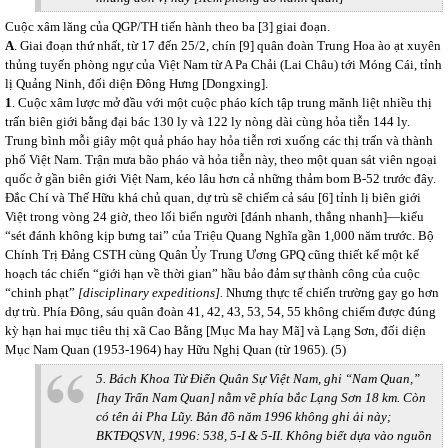
Cuộc xâm lăng của QGP/TH tiến hành theo ba [3] giai đoạn.
A
. Giai đoạn thứ nhất, từ 17 đến 25/2, chín [9] quân đoàn Trung Hoa ào ạt xuyên
thủng tuyến phòng ngự của Việt Nam từ A Pa Chải (Lai Châu) tới Móng Cái, tỉnh
lị Quảng Ninh, đối diện Đông Hưng [Dongxing].
1
. Cuộc xâm lược mở đầu với một cuộc pháo kích tập trung mãnh liệt nhiều thị
trấn biên giới bằng đại bác 130 ly và 122 ly nòng dài cùng hỏa tiễn 144 ly.
Trung bình mỗi giây một quả pháo hay hỏa tiễn rơi xuống các thị trấn và thành
phố Việt Nam. Trận mưa bão pháo và hỏa tiễn này, theo một quan sát viên ngoại
quốc ở gần biên giới Việt Nam, kéo lâu hơn cả những thảm bom B-52 trước đây.
Đắc Chí và Thế Hữu khá chủ quan, dự trù sẽ chiếm cả sáu [6] tỉnh lị biên giới
Việt trong vòng 24 giờ, theo lối biển người [đánh nhanh, thắng nhanh]—kiểu
“sét đánh không kịp bưng tai” của Triệu Quang Nghĩa gần 1,000 năm trước. Bộ
Chính Trị Đảng CSTH cùng Quân Ủy Trung Ương GPQ cũng thiết kế một kế
hoạch tác chiến “giới hạn về thời gian” hầu bảo đảm sự thành công của cuộc
“chinh phạt”
[disciplinary expeditions].
Nhưng thực tế chiến trường gay go hơn
dự trù. Phía Đông, sáu quân đoàn 41, 42, 43, 53, 54, 55 không chiếm được đúng
kỳ hạn hai mục tiêu thị xã Cao Bằng [Mục Ma hay Mã] và Lạng Sơn, đối diện
Mục Nam Quan (1953-1964) hay Hữu Nghị Quan (từ 1965). (5)
5.
Bách Khoa Từ Điển Quân Sự Việt Nam
, ghi “Nam Quan,”
[hay Trấn Nam Quan] nằm về phía bắc Lạng Sơn 18 km. Còn
có tên ải Pha Lũy. Bản đồ năm 1996 không ghi ải này;
BKTĐQSVN, 1996: 538, 5-I & 5-II. Không biết dựa vào nguồn