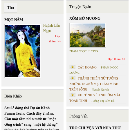
Truyện Ngắn
Thơ
XÓM BỜ MƯƠNG
MỘT NĂM
Huỳnh Liễu
Ngạn
Đọc
thêm
PHẠM NGỌC LƯƠNG
Đọc thêm
CÁT HOANG
PHẠM NGỌC
LƯƠNG
THÁNH THIÊN NỮ TƯỚNG -
NHỮNG NGƯỜI MẸ TRẦM MÌNH
TRÊN SÔNG
Nguyệt Quỳnh
KHI TÌNH YÊU NHUỐM MÀU
Biên Khảo
TOAN TÍNH
Hoàng Thị Bích Hà
Sau lễ động thổ Dự án Kênh
Funan Techo Cách đây 2 năm,
Phỏng Vấn
Cần một tầm nhìn mới: từ "một
công trình" sang "một hệ thống"
TRÒ CHUYỆN VỚI NHÀ THƠ
thủy văn ảnh hưởng trên toàn lưu