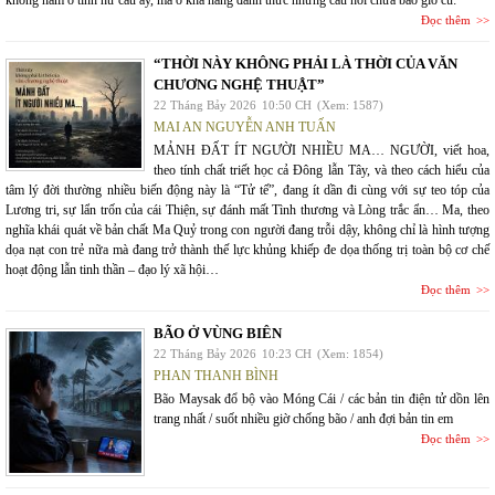
không nằm ở tính hư cấu ấy, mà ở khả năng đánh thức những câu hỏi chưa bao giờ cũ:
Đọc thêm
“THỜI NÀY KHÔNG PHẢI LÀ THỜI CỦA VĂN
CHƯƠNG NGHỆ THUẬT”
22 Tháng Bảy 2026
10:50 CH
(Xem: 1587)
MAI AN NGUYỄN ANH TUẤN
MẢNH ĐẤT ÍT NGƯỜI NHIỀU MA… NGƯỜI, viết hoa,
theo tính chất triết học cả Đông lẫn Tây, và theo cách hiểu của
tâm lý đời thường nhiều biến động này là “Tử tế”, đang ít dần đi cùng với sự teo tóp của
Lương tri, sự lẩn trốn của cái Thiện, sự đánh mất Tình thương và Lòng trắc ẩn… Ma, theo
nghĩa khái quát về bản chất Ma Quỷ trong con người đang trỗi dậy, không chỉ là hình tượng
dọa nạt con trẻ nữa mà đang trở thành thế lực khủng khiếp đe dọa thống trị toàn bộ cơ chế
hoạt động lẫn tinh thần – đạo lý xã hội…
Đọc thêm
BÃO Ở VÙNG BIÊN
22 Tháng Bảy 2026
10:23 CH
(Xem: 1854)
PHAN THANH BÌNH
Bão Maysak đổ bộ vào Móng Cái / các bản tin điện tử dồn lên
trang nhất / suốt nhiều giờ chống bão / anh đợi bản tin em
Đọc thêm