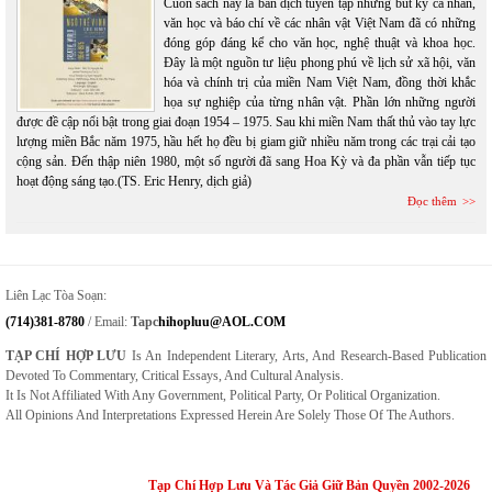
Cuốn sách này là bản dịch tuyển tập những bút ký cá nhân,
văn học và báo chí về các nhân vật Việt Nam đã có những
đóng góp đáng kể cho văn học, nghệ thuật và khoa học.
Đây là một nguồn tư liệu phong phú về lịch sử xã hội, văn
hóa và chính trị của miền Nam Việt Nam, đồng thời khắc
họa sự nghiệp của từng nhân vật. Phần lớn những người
được đề cập nổi bật trong giai đoạn 1954 – 1975. Sau khi miền Nam thất thủ vào tay lực
lượng miền Bắc năm 1975, hầu hết họ đều bị giam giữ nhiều năm trong các trại cải tạo
cộng sản. Đến thập niên 1980, một số người đã sang Hoa Kỳ và đa phần vẫn tiếp tục
hoạt động sáng tạo.(TS. Eric Henry, dịch giả)
Đọc thêm
Liên Lạc Tòa Soạn:
(714)381-8780
/ Email:
Tapc
Hihopluu@AOL.COM
TẠP CHÍ HỢP LƯU
Is An Independent Literary, Arts, And Research-Based Publication
Devoted To Commentary, Critical Essays, And Cultural Analysis.
It Is Not Affiliated With Any Government, Political Party, Or Political Organization.
All Opinions And Interpretations Expressed Herein Are Solely Those Of The Authors.
Tạp Chí Hợp Lưu Và Tác Giả Giữ Bản Quyền 2002-2026