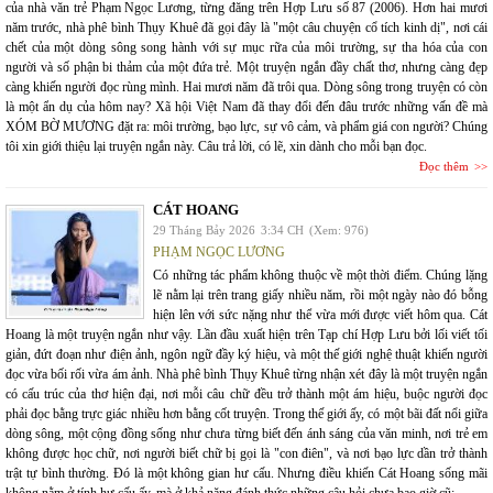
của nhà văn trẻ Phạm Ngọc Lương, từng đăng trên Hợp Lưu số 87 (2006). Hơn hai mươi
năm trước, nhà phê bình Thụy Khuê đã gọi đây là "một câu chuyện cổ tích kinh dị", nơi cái
chết của một dòng sông song hành với sự mục rữa của môi trường, sự tha hóa của con
người và số phận bi thảm của một đứa trẻ. Một truyện ngắn đầy chất thơ, nhưng càng đẹp
càng khiến người đọc rùng mình. Hai mươi năm đã trôi qua. Dòng sông trong truyện có còn
là một ẩn dụ của hôm nay? Xã hội Việt Nam đã thay đổi đến đâu trước những vấn đề mà
XÓM BỜ MƯƠNG đặt ra: môi trường, bạo lực, sự vô cảm, và phẩm giá con người? Chúng
tôi xin giới thiệu lại truyện ngắn này. Câu trả lời, có lẽ, xin dành cho mỗi bạn đọc.
Đọc thêm
CÁT HOANG
29 Tháng Bảy 2026
3:34 CH
(Xem: 976)
PHẠM NGỌC LƯƠNG
Có những tác phẩm không thuộc về một thời điểm. Chúng lặng
lẽ nằm lại trên trang giấy nhiều năm, rồi một ngày nào đó bỗng
hiện lên với sức nặng như thể vừa mới được viết hôm qua. Cát
Hoang là một truyện ngắn như vậy. Lần đầu xuất hiện trên Tạp chí Hợp Lưu bởi lối viết tối
giản, đứt đoạn như điện ảnh, ngôn ngữ đầy ký hiệu, và một thế giới nghệ thuật khiến người
đọc vừa bối rối vừa ám ảnh. Nhà phê bình Thụy Khuê từng nhận xét đây là một truyện ngắn
có cấu trúc của thơ hiện đại, nơi mỗi câu chữ đều trở thành một ám hiệu, buộc người đọc
phải đọc bằng trực giác nhiều hơn bằng cốt truyện. Trong thế giới ấy, có một bãi đất nổi giữa
dòng sông, một cộng đồng sống như chưa từng biết đến ánh sáng của văn minh, nơi trẻ em
không được học chữ, nơi người biết chữ bị gọi là "con điên", và nơi bạo lực dần trở thành
trật tự bình thường. Đó là một không gian hư cấu. Nhưng điều khiến Cát Hoang sống mãi