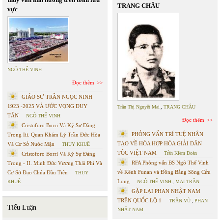
TRANG CHÂU
vực
NGÔ THẾ VINH
Đọc thêm
GIÁO SƯ TRẦN NGỌC NINH
1923 -2025 VÀ ƯỚC VỌNG DUY
Trần Thị Nguyệt Mai
,
TRANG CHÂU
TÂN
NGÔ THẾ VINH
Đọc thêm
Cristoforo Borri Và Ký Sự Đàng
PHỎNG VẤN TRÍ TUỆ NHÂN
Trong Iii. Quan Khám Lý Trần Đức Hòa
TẠO VỀ HÒA HỢP HÒA GIẢI DÂN
Và Cơ Sở Nước Mặn
THỤY KHUÊ
TỘC VIỆT NAM
Trần Kiêm Đoàn
Cristoforo Borri Và Ký Sự Đàng
RFA Phỏng vấn BS Ngô Thế Vinh
Trong - II. Minh Đức Vương Thái Phi Và
về Kênh Funan và Đồng Bằng Sông Cửu
Cơ Sở Đạo Chúa Đầu Tiên
THỤY
Long
KHUÊ
NGÔ THẾ VINH
,
MAI TRẦN
GẶP LẠI PHAN NHẬT NAM
TRÊN QUỐC LỘ 1
TRẦN VŨ
,
PHAN
Tiểu Luận
NHẬT NAM