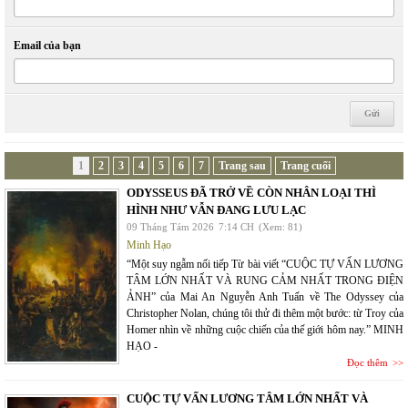
Email của bạn
1
2
3
4
5
6
7
Trang sau
Trang cuối
ODYSSEUS ĐÃ TRỞ VỀ CÒN NHÂN LOẠI THÌ
HÌNH NHƯ VẪN ĐANG LƯU LẠC
09 Tháng Tám 2026
7:14 CH
(Xem: 81)
Minh Hạo
“Một suy ngẫm nối tiếp Từ bài viết “CUỘC TỰ VẤN LƯƠNG
TÂM LỚN NHẤT VÀ RUNG CẢM NHẤT TRONG ĐIỆN
ẢNH” của Mai An Nguyễn Anh Tuấn về The Odyssey của
Christopher Nolan, chúng tôi thử đi thêm một bước: từ Troy của
Homer nhìn về những cuộc chiến của thế giới hôm nay.” MINH
HẠO -
Đọc thêm
CUỘC TỰ VẤN LƯƠNG TÂM LỚN NHẤT VÀ