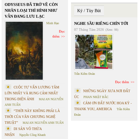
ODYSSEUS ĐÃ TRỞ VỀ CÒN
NHÂN LOẠI THÌ HÌNH NHƯ
Ký / Tùy Bút
VẪN ĐANG LƯU LẠC
NGHE SẦU RIÊNG CHÍN TỚI
Minh Hạo
07 Tháng Tám 2026
(Xem: 98)
Đọc
thêm
Trần Kiêm Đoàn
Đọc thêm
CUỘC TỰ VẤN LƯƠNG TÂM
NHỮNG NGÀY XƯA NƠI ĐẤT
LỚN NHẤT VÀ RUNG CẢM NHẤT
ÚC
PHAN NHẬT BẮC
TRONG ĐIỆN ẢNH
MAI AN NGUYỄN
CÁM ƠN ĐẤT NƯỚC HOA KỲ -
ANH TUẤN
THANK YOU, AMERICA
Trần Kiêm
“THỜI NÀY KHÔNG PHẢI LÀ
Đoàn
THỜI CỦA VĂN CHƯƠNG NGHỆ
THUẬT”
MAI AN NGUYỄN ANH TUẤN
DI SẢN VÔ THỪA
NHẬN
Nguyễn Công Khanh