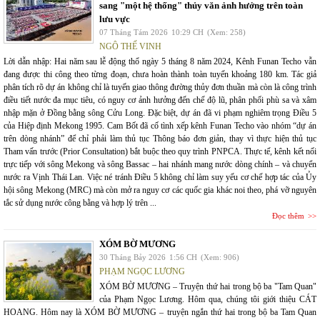
sang "một hệ thống" thủy văn ảnh hưởng trên toàn
lưu vực
07 Tháng Tám 2026
10:29 CH
(Xem: 258)
NGÔ THẾ VINH
Lời dẫn nhập: Hai năm sau lễ động thổ ngày 5 tháng 8 năm 2024, Kênh Funan Techo vẫn
đang được thi công theo từng đoạn, chưa hoàn thành toàn tuyến khoảng 180 km. Tác giả
phân tích rõ dự án không chỉ là tuyến giao thông đường thủy đơn thuần mà còn là công trình
điều tiết nước đa mục tiêu, có nguy cơ ảnh hưởng đến chế độ lũ, phân phối phù sa và xâm
nhập mặn ở Đồng bằng sông Cửu Long. Đặc biệt, dự án đã vi phạm nghiêm trọng Điều 5
của Hiệp định Mekong 1995. Cam Bốt đã cố tình xếp kênh Funan Techo vào nhóm “dự án
trên dòng nhánh” để chỉ phải làm thủ tục Thông báo đơn giản, thay vì thực hiện thủ tục
Tham vấn trước (Prior Consultation) bắt buộc theo quy trình PNPCA. Thực tế, kênh kết nối
trực tiếp với sông Mekong và sông Bassac – hai nhánh mang nước dòng chính – và chuyển
nước ra Vịnh Thái Lan. Việc né tránh Điều 5 không chỉ làm suy yếu cơ chế hợp tác của Ủy
hội sông Mekong (MRC) mà còn mở ra nguy cơ các quốc gia khác noi theo, phá vỡ nguyên
tắc sử dụng nước công bằng và hợp lý trên ...
Đọc thêm
XÓM BỜ MƯƠNG
30 Tháng Bảy 2026
1:56 CH
(Xem: 906)
PHẠM NGỌC LƯƠNG
XÓM BỜ MƯƠNG – Truyện thứ hai trong bộ ba "Tam Quan"
của Phạm Ngọc Lương. Hôm qua, chúng tôi giới thiệu CÁT
HOANG. Hôm nay là XÓM BỜ MƯƠNG – truyện ngắn thứ hai trong bộ ba Tam Quan