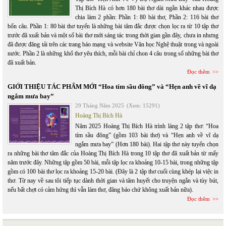
Thị Bích Hà có hơn 180 bài thơ dài ngắn khác nhau được
chia làm 2 phần: Phần 1: 80 bài thơ, Phần 2: 116 bài thơ
bốn câu. Phần 1: 80 bài thơ tuyển là những bài tâm đắc được chọn lọc ra từ 10 tập thơ
trước đã xuất bản và một số bài thơ mới sáng tác trong thời gian gần đây, chưa in nhưng
đã được đăng tải trên các trang báo mạng và website Văn học Nghệ thuật trong và ngoài
nước. Phần 2 là những khổ thơ yêu thích, mỗi bài chỉ chon 4 câu trong số những bài thơ
đã xuất bản.
Đọc thêm
GIỚI THIỆU TÁC PHẨM MỚI “Hoa tím sầu đông” và “Hẹn anh về vĩ dạ
ngắm mưa bay”
29 Tháng Năm 2025
(Xem: 15291)
Hoàng Thị Bích Hà
Năm 2025 Hoàng Thị Bích Hà trình làng 2 tập thơ: “Hoa
tím sầu đông” (gồm 103 bài thơ) và “Hẹn anh về vĩ dạ
ngắm mưa bay” (Hơn 180 bài). Hai tập thơ này tuyển chọn
ra những bài thơ tâm đắc của Hoàng Thị Bích Hà trong 10 tập thơ đã xuất bản từ mấy
năm trước đây. Những tập gồm 50 bài, mỗi tập lọc ra khoảng 10-15 bài, trong những tập
gồm có 100 bài thơ lọc ra khoảng 15-20 bài. (Đây là 2 tập thơ cuối cùng khép lại việc in
thơ. Từ nay về sau tôi tiếp tục dành thời gian và tâm huyết cho truyện ngắn và tùy bút,
nếu bất chợt có cảm hứng thì vẫn làm thơ, đăng báo chứ không xuất bản nữa).
Đọc thêm