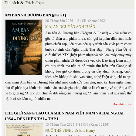
Tin sách & Trích đoạn
ÂM BẢN VÀ DƯƠNG BẢN (phần 1)
26 Tháng Sáu 2026
4:21 CH
(Xem: 2692)
MAI AN NGUYỄN ANH TUẤN
Âm bản & Dương bản (Négatif & Positif) – khái niệm có
gốc từ điện ảnh phim nhựa, còn gọi là phim điện ảnh hoặc
phim chiếu rạp, liên quan đến quy trình sản xuất phim có từ
buổi sơ sinh của Nghệ thuật Thứ Bảy - Nàng Tiên Út từ
cuối thế kỷ XIX (hiện phim nhựa và các loại máy quay máy
chiếu phim nhựa đã được đưa vào các Bảo tàng Điện ảnh),
cái quy trình mà nếu ai đó muốn tìm hiểu trên Google sẽ
không bao giờ có được thông tin đầy đủ… Nhưng, cuốn
sách này không đi sâu vào công nghệ Điện ảnh, chỉ mượn
khái niệm Âm bản & Dương bản như một cánh cửa ban đầu, một ký hiệu nghệ thuật
nhỏ để phác họa hành trình tinh thần của tác giả, cùng đôi ba lát cắt tự sự về nghề qua đó
hé lộ giúp người đọc đôi chút về đời sống của những người làm phim Việt qua mấy thế
hệ, ở xứ sở Lắm người nhiều ma …
Đọc thêm
THẾ GIỚI SÁNG TẠO CỦA MIỀN NAM VIỆT NAM VÀ HẢI NGOẠI
1954 – ĐẾN HIỆN TẠI – TẬP 1
13 Tháng Tám 2025
9:11 CH
(Xem: 12136)
NGÔ THẾ VINH
,
TS Eric Henry