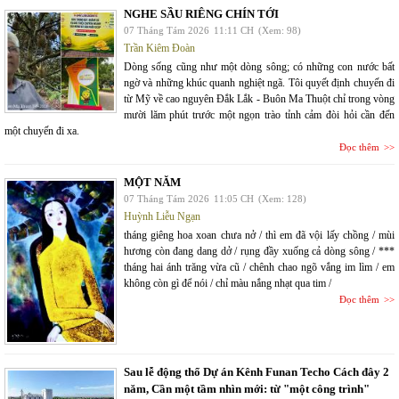
NGHE SẦU RIÊNG CHÍN TỚI
07 Tháng Tám 2026
11:11 CH
(Xem: 98)
Trần Kiêm Đoàn
Dòng sống cũng như một dòng sông; có những con nước bất
ngờ và những khúc quanh nghiệt ngã. Tôi quyết định chuyến đi
từ Mỹ về cao nguyên Đắk Lắk - Buôn Ma Thuột chỉ trong vòng
mười lăm phút trước một ngọn trào tỉnh cảm đòi hỏi cần đến
một chuyến đi xa.
Đọc thêm
MỘT NĂM
07 Tháng Tám 2026
11:05 CH
(Xem: 128)
Huỳnh Liễu Ngạn
tháng giêng hoa xoan chưa nở / thì em đã vội lấy chồng / mùi
hương còn đang dang dở / rụng đầy xuống cả dòng sông / ***
tháng hai ánh trăng vừa cũ / chênh chao ngõ vắng im lìm / em
không còn gì để nói / chỉ màu nắng nhạt qua tim /
Đọc thêm
Sau lễ động thổ Dự án Kênh Funan Techo Cách đây 2
năm, Cần một tầm nhìn mới: từ "một công trình"