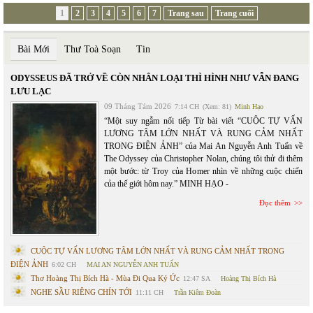
1
2
3
4
5
6
7
Trang sau
Trang cuối
Bài Mới
Thư Toà Soạn
Tin
ODYSSEUS ĐÃ TRỞ VỀ CÒN NHÂN LOẠI THÌ HÌNH NHƯ VẪN ĐANG
LƯU LẠC
09 Tháng Tám 2026
7:14 CH
(Xem: 81)
Minh Hạo
“Một suy ngẫm nối tiếp Từ bài viết “CUỘC TỰ VẤN
LƯƠNG TÂM LỚN NHẤT VÀ RUNG CẢM NHẤT
TRONG ĐIỆN ẢNH” của Mai An Nguyễn Anh Tuấn về
The Odyssey của Christopher Nolan, chúng tôi thử đi thêm
một bước: từ Troy của Homer nhìn về những cuộc chiến
của thế giới hôm nay.” MINH HẠO -
Đọc thêm
CUỘC TỰ VẤN LƯƠNG TÂM LỚN NHẤT VÀ RUNG CẢM NHẤT TRONG
ĐIỆN ẢNH
6:02 CH
MAI AN NGUYỄN ANH TUẤN
Thơ Hoàng Thị Bích Hà - Mùa Đi Qua Ký Ức
12:47 SA
Hoàng Thị Bích Hà
NGHE SẦU RIÊNG CHÍN TỚI
11:11 CH
Trần Kiêm Đoàn