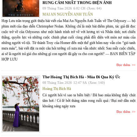
RUNG CẢM NHẤT TRONG ĐIỆN ẢNH
09 Tháng Tám 2026
6:02 CH
(Xem: 64)
MAI AN NGUYỄN ANH TUẤN
Hợp Lưu trân trọng giới thiệu bài viết của Mai An Nguyễn Anh Tuấn về The Odyssey — bộ
phim mới của đạo diễn Christopher Nolan. Không chỉ là một bài điểm phim, tác giả đã đọc
cuộc trở về của Odysseus như một hành trình trở về với lương tri và Nhân tính; nơi chiến
thắng, quyền lực và những cuộc chinh phạt cuối cùng phải đối diện với món nợ máu của
những người vô tội. Từ thành Troy của Homer đến một thế giới hôm nay vẫn còn “gió tanh
mưa máu”, bài viết đặt ra một câu hỏi tưởng cổ xưa mà vẫn nhức nhối: Sau mỗi cuộc chiến,
ai sẽ là người trả giá cho những gì con người đã gây ra cho con người? — BAN BIÊN TẬP
HỢP LƯU
Đọc thêm
Thơ Hoàng Thị Bích Hà - Mùa Đi Qua Ký Ức
08 Tháng Tám 2026
12:47 SA
(Xem: 140)
Hoàng Thị Bích Hà
Có người hỏi vì sao ta biền biệt / Đã bao mùa không thấy chút
tăm hơi / Có lẽ bởi tháng năm rong ruỗi quá / Bụi mờ dần một
khoảng sáng ngày xưa
Đọc thêm