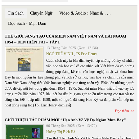
Tin Sách
Chuyển Ngữ
Video & Audio : Nhạc & . . .
Đọc Sách - Mạn Đàm
THẾ GIỚI SÁNG TẠO CỦA MIỀN NAM VIỆT NAM VÀ HẢI NGOẠI
1954 – ĐẾN HIỆN TẠI – TẬP 1
13 Tháng Tám 2025
(Xem: 12136)
NGÔ THẾ VINH
,
TS Eric Henry
Cuốn sách này là bản dịch tuyển tập những bút ký cá nhân,
văn học và báo chí về các nhân vật Việt Nam đã có những
đóng góp đáng kể cho văn học, nghệ thuật và khoa học.
Đây là một nguồn tư liệu phong phú về lịch sử xã hội, văn hóa và chính trị của miền
Nam Việt Nam, đồng thời khắc họa sự nghiệp của từng nhân vật. Phần lớn những người
được đề cập nổi bật trong giai đoạn 1954 – 1975. Sau khi miền Nam thất thủ vào tay lực
lượng miền Bắc năm 1975, hầu hết họ đều bị giam giữ nhiều năm trong các trại cải tạo
cộng sản. Đến thập niên 1980, một số người đã sang Hoa Kỳ và đa phần vẫn tiếp tục
hoạt động sáng tạo.(TS. Eric Henry, dịch giả)
Đọc thêm
GIỚI THIỆU TÁC PHẨM MỚI “Hẹn Anh Về Vỹ Dạ Ngắm Mưa Bay”
06 Tháng Sáu 2025
(Xem: 13479)
Hoàng Thị Bích Hà
Tập thơ “Hẹn Anh Về Vỹ Dạ Ngắm Mưa Bay” của Hoàng