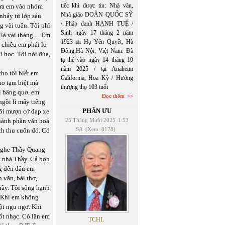
tiếc khi được tin: Nhà văn,
đưa em vào nhóm
Nhà giáo DOÃN QUỐC SỸ
 nhảy từ lớp sáu
/ Pháp danh HẠNH TUỆ /
g vài tuần. Tôi phì
Sinh ngày 17 tháng 2 năm
sẽ là vài tháng… Em
1923 tại Hạ Yên Quyết, Hà
 chiều em phải lo
Đông,Hà Nội, Việt Nam. Đã
i học. Tôi nói đùa,
tạ thế vào ngày 14 tháng 10
năm 2025 / tại Anaheim
ho tôi biết em
California, Hoa Kỳ / Hưởng
ào tạm biệt mà
thượng thọ 103 tuổi
ỏi bâng quơ, em
Đọc thêm
gồi lì mấy tiếng
PHÂN ƯU
ôi mượn cớ đạp xe
thành phần văn hoá
25 Tháng Mười 2025
1:53
SA
(Xem: 8178)
ch thu cuốn đó. Có
g nghe Thầy Quang
c nhà Thầy. Cả bọn
ng đến đâu em
 văn, bài thơ,
hầy. Tôi sống hạnh
. Khi em không
uội ngu ngơ. Khi
ốt nhạc. Có lần em
TCHL