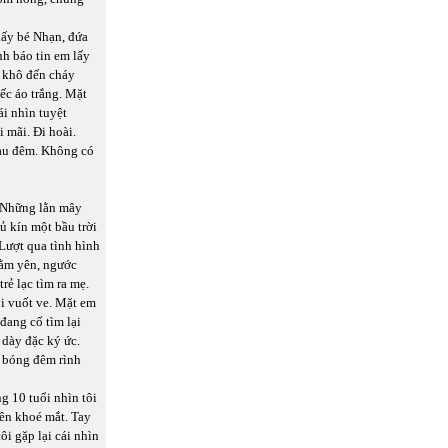
hấy bé Nhạn, đứa
nh báo tin em lấy
g khô đến cháy
ếc áo trắng. Mặt
ái nhìn tuyệt
 mãi. Đi hoài.
tàu đêm. Không có
. Những lằn mây
ủ kín một bầu trời
Lượt qua tình hình
nằm yên, ngước
ẻ lạc tìm ra mẹ.
ôi vuốt ve. Mặt em
đang cố tìm lại
 dày đặc ký ức.
e bóng đêm rình
g 10 tuổi nhìn tôi
ên khoé mắt. Tay
ôi gặp lại cái nhìn