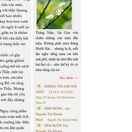
 tràn vào máu,
ng với thầy Quang,
biết bao nhiêu
chạy bon bon vượt
tôi ngồi ở cuối xe
g giữa xe là nhóm
Tháng Năm, Sài Gòn vừa
 liệt của thầy bất
chớm những cơn mưa đầu
mùa. Không phải mưa tháng
ót bụng thấy em
Mười Hai… nhưng lạ là, mỗi
lần nghe tiếng mưa rơi trên
 chiếc cổ gầy
mái phố, mình lại nhớ đến một
 đèo ghập ghềnh
bài thơ cũ— như thể ký ức có
 xuống mở túi xách
mùa riêng của nó.
u Thầy, một tay
áo hơn, em như
Đọc thêm
ông Bố, và cũng
KHÔNG TIN ANH NÓI
yêu Thầy. Nhưng
THẬT
LÊ DUY NGUYÊN
,
 gào lớn tôi yêu
Dang TN &amp; The Band from
 trời đầy những
Suno AI
NHỊP DỪNG - thơ
ỹ Nguỵ cũng phần
Nguyễn Thị Khánh
hoàn toàn mất tích.
Minh
Nguyễn Thị Khánh Minh
nh, trường lớp. Một
NÉM BUỒN Thơ
chị em dân quân
Nguyễn Thị Khánh