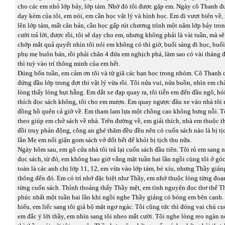
cho các em nhỏ lớp bảy, lớp tám. Nhờ đó tôi được gặp em. Ngày cô Thanh 
dạy kèm của tôi, em nói, em cần học vật lý và hình học. Em đi vượt biên về,
lên lớp tám, mất căn bản, cần học gấp rút chương trình một năm lớp bảy tron
cười trả lời, được rồi, tôi sẽ dạy cho em, nhưng không phải là vài tuần, mà 
chớp mắt quả quyết nhìn tôi nói em không có thì giờ, buổi sáng đi học, buổi
phụ mẹ buôn bán, rồi phải chăn 4 đứa em nghịch phá, làm sao có vài tháng đ
thì tuỳ vào trí thông minh của em hết.
Đúng bốn tuần, em cảm ơn tôi và từ giã các bạn học trong nhóm. Cô Thanh c
đứng đầu lớp trong đợt thi vật lý vừa rồi. Tôi nửa vui, nửa buồn, nhìn em ch
lòng thấy lòng hụt hẫng. Em dắt xe đạp quay ra, tôi tiễn em đến đầu ngõ, h
thích đọc sách không, tôi cho em mượn. Em quay ngược đầu xe vào nhà tôi n
đồng hồ quên cả giờ về. Em tham lam lựa một chồng cao không bưng nỗi. T
theo giúp em chở sách về nhà. Trên đường về, em giải thích, nhà em thuộc 
đồi truỵ phản động, công an ghé thăm đều đều nên có cuốn sách nào là bị tị
lần Mẹ em nổi giận gom sách vở đốt hết để khỏi bị tịch thu nữa.
Ngày hôm sau, em gõ cửa nhà tôi trả lại cuốn sách đầu tiên. Tôi rủ em san
đọc sách, từ đó, em không bao giờ vắng mặt tuần hai lần ngồi cùng tôi ở gó
toàn là các anh chị lớp 11, 12, em vừa vào lớp tám, bé xíu, nhưng Thầy giả
thông đến đó. Em có trí nhớ đặc biệt như Thầy, em nhớ thuộc lòng từng đoạn
từng cuốn sách. Thỉnh thoảng thấy Thầy mệt, em tình nguyện đọc thơ thế T
phúc nhất một tuần hai lần khi ngồi nghe Thầy giảng có bóng em bên cạnh
hiểu, em liếc sang tôi giả bộ mặt ngơ ngác. Tôi cũng tức thì đóng vai chú c
em đắc ý lời thầy, em nhìn sang tôi nheo mắt cười. Tôi nghe lòng reo ngàn n