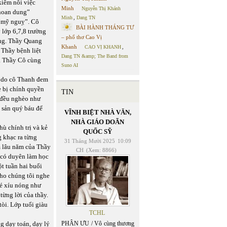
kiêm nỗi việc
Minh
Nguyễn Thị Khánh
khoan dung”
Minh
,
Dang TN
 “mỹ nguỵ”. Cô
BÀI HÀNH THÁNG TƯ
lớp 6,7,8 trường
– phổ thơ Cao Vị
ng. Thầy Quang
Khanh
CAO VỊ KHANH
,
 Thầy bệnh liệt
Dang TN &amp; The Band from
ủa Thầy Cô cùng
Suno AI
h do cô Thanh đem
ẹ bị chính quyền
TIN
 đều nghèo như
a sản quý báu để
VĨNH BIỆT NHÀ VĂN,
NHÀ GIÁO DOÃN
hù chính trị và kẻ
QUỐC SỸ
g khạc ra từng
31 Tháng Mười 2025
10:09
m lâu năm của Thầy
CH
(Xem: 8866)
g có duyên làm học
t tuần hai buổi
cho chúng tôi nghe
é xíu nóng như
từng lời của thầy.
tòi. Lớp tuổi giàu
TCHL
g dạy toán, dạy lý
PHÂN ƯU / Vô cùng thương