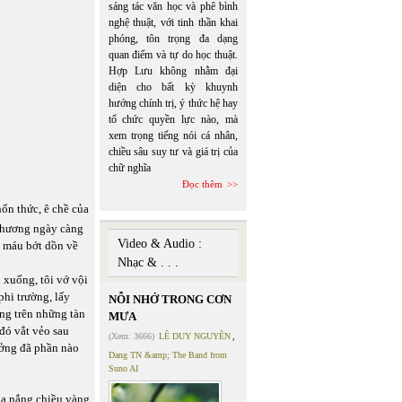
sáng tác văn học và phê bình
nghệ thuật, với tinh thần khai
phóng, tôn trọng đa dạng
quan điểm và tự do học thuật.
Hợp Lưu không nhằm đại
diện cho bất kỳ khuynh
hướng chính trị, ý thức hệ hay
tổ chức quyền lực nào, mà
xem trọng tiếng nói cá nhân,
chiều sâu suy tư và giá trị của
chữ nghĩa
Đọc thêm
hổn thức, ê chề của
 thương ngày càng
Video & Audio :
o máu bớt dồn về
Nhạc & . . .
 xuống, tôi vớ vội
phi trường, lấy
NỖI NHỚ TRONG CƠN
ng trên những tàn
MƯA
đó vắt vẻo sau
(Xem: 3666)
LÊ DUY NGUYÊN
,
ưởng đã phần nào
Dang TN &amp; The Band from
Suno AI
ia nắng chiều vàng