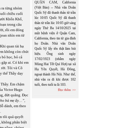
QUẬN CAM, California
(Việt Báo) -- Nhà văn Doãn
a ra từng nhóm
Quốc Sỹ đã thanh thản từ trần
Buổi chiều cuối
lúc 10:05 Quốc Sỹ đã thanh
gười Khốn Khổ,
thản từ trần lúc 10:05 giờ sáng
đoạn trong câu
ngày Thứ Ba 14/10/2025 tại
ời, rồi em đóng
một bệnh viện ở Quận Cam,
ijean
nhìn em từ
California, theo tin từ gia đình
họ Doãn. Nhà văn Doãn
 Khi quan tài hạ
Quốc Sỹ lấy tên thật làm bút
 em không còn chút
hiệu. Ông sinh ngày
n bỏ học, bỏ cả
17/02/1923 (nhằm ngày
 gặp ai. Có khi em
Mùng Hai Tết Quí Hợi) tại xã
 rời. Tôi và Cô
Hạ Yên Quyết, Hà Đông,
ay thế Thầy dạy
ngoại thành Hà Nội. Như thế,
nhà văn ra đi khi được 102
a Thầy. Em chậm
tuổi, theo tuổi ta là 103.
ủa Victor Hugo
Đọc thêm
ng, đứt quãng. Đọc
 cho bà mẹ ấy…”
,
 dỗ dành, em theo
.
n tôi quả quyết
u, không phân biệt
hơm nồng, chúng