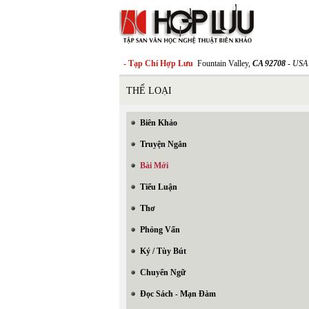
- Tạp Chí Hợp Lưu
Fountain Valley,
CA 92708
- USA
THỂ LOẠI
Biên Khảo
Truyện Ngắn
Bài Mới
Tiểu Luận
Thơ
Phỏng Vấn
Ký / Tùy Bút
Chuyển Ngữ
Đọc Sách - Mạn Đàm