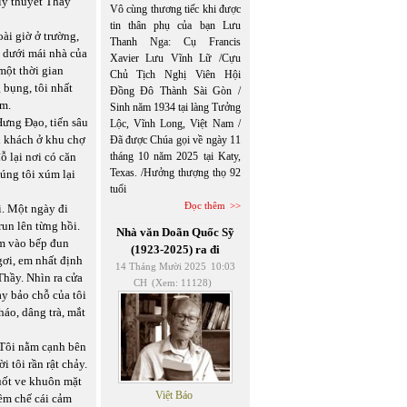
lý thuyết Thầy
Vô cùng thương tiếc khi được
tin thân phụ của bạn Lưu
ài giờ ở trường,
Thanh Nga: Cụ Francis
g dưới mái nhà của
Xavier Lưu Vĩnh Lữ /Cựu
một thời gian
Chủ Tịch Nghị Viên Hội
 bụng, tôi nhất
Đồng Đô Thành Sài Gòn /
em.
Sinh năm 1934 tại làng Tưởng
Hưng Đạo, tiến sâu
Lộc, Vĩnh Long, Việt Nam /
nh khách ở khu chợ
Đã được Chúa gọi về ngày 11
ỗ lại nơi có căn
tháng 10 năm 2025 tại Katy,
Texas. /Hưởng thượng thọ 92
húng tôi xúm lại
tuổi
Đọc thêm
i. Một ngày đi
run lên từng hồi.
Nhà văn Doãn Quốc Sỹ
em vào bếp đun
(1923-2025) ra đi
gơi, em nhất định
14 Tháng Mười 2025
10:03
Thầy. Nhìn ra cửa
CH
(Xem: 11128)
ay bảo chỗ của tôi
háo, dâng trà, mắt
 Tôi nằm cạnh bên
 tôi rần rật chảy.
vuốt ve khuôn mặt
Việt Báo
iềm chế cái cảm