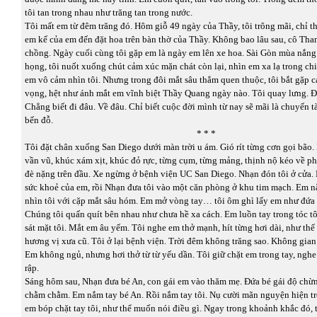
tôi tan trong nhau như trăng tan trong nước.
Tôi mất em từ đêm trăng đó. Hôm giỗ 49 ngày của Thầy, tôi trông mãi, chỉ t
em kế của em đến đặt hoa trên bàn thờ của Thầy. Không bao lâu sau, cô Tha
chồng. Ngày cuối cùng tôi gặp em là ngày em lên xe hoa. Sài Gòn mùa nắn
họng, tôi nuốt xuống chút cảm xúc mặn chát còn lại, nhìn em xa lạ trong chi
em vô cảm nhìn tôi. Nhưng trong đôi mắt sâu thẳm quen thuộc, tôi bắt gặp c
vọng, hệt như ánh mắt em vĩnh biệt Thầy Quang ngày nào. Tôi quay lưng. Đi
Chẳng biết đi đâu. Về đâu. Chỉ biết cuộc đời mình từ nay sẽ mãi là chuyến 
bến đỗ.
* * *
Tôi đặt chân xuống San Diego dưới màn trời u ám. Gió rít từng cơn gọi bão
vần vũ, khúc xám xịt, khúc đỏ rực, từng cụm, từng mảng, thịnh nộ kéo về ph
đè nặng trên đầu. Xe ngừng ở bệnh viện UC San Diego. Nhạn đón tôi ở cửa. 
sức khoẻ của em, rồi Nhạn đưa tôi vào một căn phòng ở khu tim mạch. Em 
nhìn tôi với cặp mắt sâu hóm. Em mở vòng tay… tôi ôm ghì lấy em như đứa tr
Chúng tôi quấn quít bên nhau như chưa hề xa cách. Em luồn tay trong tóc t
sát mặt tôi. Mắt em âu yếm. Tôi nghe em thở mạnh, hít từng hơi dài, như thể 
hương vị xưa cũ. Tôi ở lại bệnh viện. Trời đêm không trăng sao. Không gian
Em không ngủ, nhưng hơi thở từ từ yếu dần. Tôi giữ chặt em trong tay, ngh
rập.
Sáng hôm sau, Nhạn đưa bé An, con gái em vào thăm mẹ. Đứa bé gái độ chừn
chằm chằm. Em nắm tay bé An. Rồi nắm tay tôi. Nụ cười mãn nguyện hiện tr
em bóp chặt tay tôi, như thể muốn nói điều gì. Ngay trong khoảnh khắc đó, t