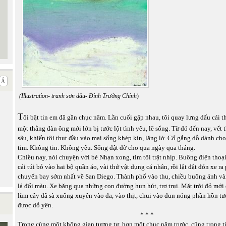
(Illustration- tranh sơn dầu- Đinh Trường Chinh
)
T
ôi bặt tin em đã gần chục năm. Lần cuối gặp nhau, tôi quay lưng dấu cái t
một thằng đàn ông mới lớn bị tước lột tình yêu, lẽ sống. Từ đó đến nay, vết
sâu, khiến tôi thụt đầu vào mai sống khép kín, lặng lờ. Cố gắng dỗ dành ch
tim. Không tin. Không yêu. Sống dật dờ cho qua ngày qua tháng.
Chiều nay, nói chuyện với bé Nhạn xong, tim tôi trật nhịp. Buông điện thoại
cái túi bỏ vào hai bộ quần áo, vài thứ vật dụng cá nhân, rồi lật đật đón xe ra 
chuyến bay sớm nhất về San Diego. Thành phố vào thu, chiều buông ánh và
lá đổi màu. Xe băng qua những con đường hun hút, trơ trụi. Mặt trời đỏ mới 
lùm cây đã sà xuống xuyên vào da, vào thịt, chui vào đun nóng phần hồn t
được dỗ yên.
* * *
Trong cùng một không gian tương tự, hơn một chục năm trước, cũng trong t