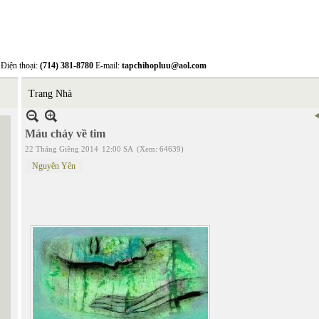
Điện thoại:
(714) 381-8780
E-mail:
tapchihopluu@aol.com
Trang Nhà
Máu chảy về tim
22 Tháng Giêng 2014
12:00 SA
(Xem: 64639)
Nguyên Yên