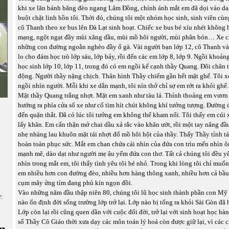
khi xe lăn bánh băng đèo ngang Lâm Đồng, chính ánh mắt em đã dọi vào da,
buột chặt linh hồn tôi. Thời đó, chúng tôi một nhóm học sinh, sinh viên cù
cô Thanh theo xe bus lên Đà Lạt sinh hoạt. Chiếc xe bus bé xíu nhét không 
mạng, ngột ngạt đầy mùi xăng dầu, mùi mồ hôi người, mùi phân bón… Xe 
những con đường ngoằn nghèo đầy ổ gà. Vài người bạn lớp 12, cô Thanh và 
lo cho đám học trò lớp sáu, lớp bảy, rồi đến các em lớp 8, lớp 9. Ngồi khoản
học sinh lớp 10, lớp 11, trong đó có em ngồi kế cạnh thầy Quang. Đôi chân tê
động. Người thầy nặng chịch. Thân hình Thầy chiếm gần hết mặt ghế. Tôi x
ngồi nhín người. Mỗi khi xe dằn mạnh, tôi nín thở chỉ sợ em rớt ra khỏi ghế.
Mặt thầy Quang trắng nhợt. Mặt em xanh như tàu lá. Thỉnh thoảng em vươn
hướng ra phía cửa sổ xe như cố tìm hít chút không khí tưởng tượng. Đường
đến quặn thắt. Đã có lúc tôi tưởng em không thể kham nổi. Tôi thấy em cúi
lấy khăn. Em cẩn thận mở chai dầu xả rắc vào khăn ướt, rồi một tay nâng đầ
nhẹ nhàng lau khuôn mặt tái nhợt đổ mồ hôi hột của thầy. Thấy Thầy tỉnh t
hoàn toàn phục sức. Mắt em chan chứa cái nhìn của đứa con trìu mến nhìn 
mạnh mẽ, dào dạt như người mẹ âu yếm đứa con thơ. Tất cả chúng tôi đều 
nhìn trong mắt em, tôi thấy tình yêu tôi bé nhỏ. Trong khi lòng tôi chỉ muốn
em nhiều hơn con đường đèo, nhiều hơn hàng thông xanh, nhiều hơn cả bầu
cụm mây ửng tím đang phủ kín ngọn đồi.
Vào những năm đầu thập niên 80, chúng tôi lũ học sinh thành phần con M
ữ:
nào ổn định đời sống trường lớp trở lại. Lớp nào bị tống ra khỏi Sài Gòn đã 
Lớp còn lại rồi cũng quen dần với cuộc đổi đời, trở lại với sinh hoạt học hà
số Thầy Cô Giáo thời xưa dạy các môn toán lý hoá còn được giữ lại, vì các 
m