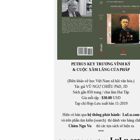
PETRUS KEY TRƯƠNG VĨNH KÝ
& CUỘC XÂM LĂNG CỦA PHÁP
(Biên khảo sử học Việt Nam xã hội văn hóa.)
Tác giả VŨ NGỰ CHIÊU PhD, JD
Sách gần 850 trang / chia làm Hai Tập
Gía mỗi tập :
$30.00
USD
Tạp chí Hợp-Lưu xuất bản 11-2019
Hiện có bán qua
hệ thống phát hành:
LuLu.com
và trên phần tìm kiếm (search) thì đánh vào hàng ch
Chieu Ngu Vu
thì các tựa sách sẽ hiện ra.
***
LuLu.co