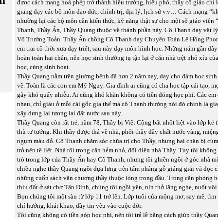
được cách mạng hoá phép trở thành hiệu trưởng, hiệu phó, thầy cô giáo chỉ 
giảng dạy các bộ môn đạo đức, chính trị, địa lý, lịch sử v.v… Cách mạng “
nhường lại các bộ môn cần kiến thức, kỹ năng thật sự cho một số giáo viên
Thanh, Thầy Ẩn, Thầy Quang thuộc về thành phần này. Cô Thanh dạy vật lý 
Võ Trường Toản. Thầy Ẩn chồng Cô Thanh dạy Chuyên Toán Lê Hồng Pho
em trai cô thời xưa dạy triết, sau này dạy môn hình học. Những năm gần đây
hoàn toàn hai chân, nên học sinh thường tụ tập lại ở căn nhà trệt nhỏ xíu c
học, cùng sinh hoạt.
Thầy Quang nằm trên giường bệnh đã hơn 2 năm nay, dạy cho đám học sin
về. Toàn là các con em Mỹ Nguỵ. Gia đình ai cũng có cha học tập cải tạo, m
gây khó quấy nhiễu. Ai cũng khó khăn không có tiền đóng học phí. Các em
nhau, chỉ giàu ở mỗi cái gốc gia thế mà cô Thanh thường nói đó chính là gi
xây dựng lại tương lai đất nước sau này.
Thầy Quang còn rất trẻ, năm 78, Thầy bị Việt Cộng bắt nhốt liệt vào lớp kẻ t
thù tư tưởng. Khi thầy được thả về nhà, phổi thầy đầy chất nước vàng, miện
ngụm máu đỏ. Cô Thanh chăm sóc chữa trị cho Thầy, nhưng hai chân bị cù
trở nên tê liệt. Nhà tôi trong căn hẻm nhỏ, đối diện nhà Thầy. Tuy tôi khôn
trò trong lớp của Thầy Ẩn hay Cô Thanh, nhưng tôi ghiền ngồi ở góc nhà mộ
chiều nghe thầy Quang ngồi dựa lưng trên tấm phảng gỗ giảng giải và đọc 
những cuốn sách văn chương thầy thuộc lòng trong đầu. Trong căn phòng b
thiu đốt ở sát chợ Tân Định, chúng tôi ngồi yên, nín thở lắng nghe, nuốt vội 
Bọn chúng tôi một sàn từ lớp 11 trở lên. Lớp tuổi của mộng mơ, say mê, tìm 
chí hướng, khát khao, đầy tin yêu vào cuộc đời.
Tôi cũng không có tiền góp học phí, nên tôi trả lễ bằng cách giúp thầy Quan