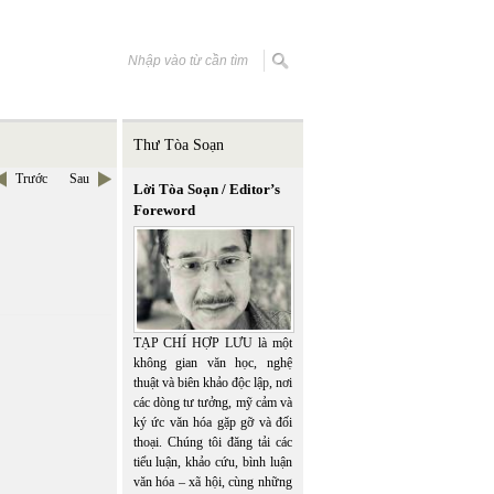
Thư Tòa Soạn
Trước
Sau
Lời Tòa Soạn / Editor’s
Foreword
TẠP CHÍ HỢP LƯU là một
không gian văn học, nghệ
thuật và biên khảo độc lập, nơi
các dòng tư tưởng, mỹ cảm và
ký ức văn hóa gặp gỡ và đối
thoại. Chúng tôi đăng tải các
tiểu luận, khảo cứu, bình luận
văn hóa – xã hội, cùng những