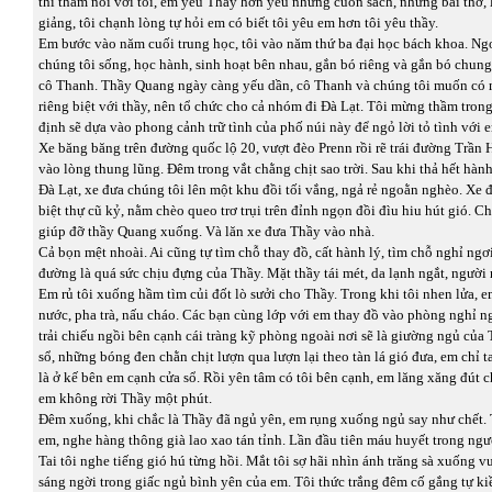
thì thầm nói với tôi, em yêu Thầy hơn yêu những cuốn sách, những bài thơ, 
giảng, tôi chạnh lòng tự hỏi em có biết tôi yêu em hơn tôi yêu thầy.
Em bước vào năm cuối trung học, tôi vào năm thứ ba đại học bách khoa. Ngo
chúng tôi sống, học hành, sinh hoạt bên nhau, gắn bó riêng và gắn bó chun
cô Thanh. Thầy Quang ngày càng yếu dần, cô Thanh và chúng tôi muốn có 
riêng biệt với thầy, nên tổ chức cho cả nhóm đi Đà Lạt. Tôi mừng thầm trong
định sẽ dựa vào phong cảnh trữ tình của phố núi này để ngỏ lời tỏ tình với 
Xe băng băng trên đường quốc lộ 20, vượt đèo Prenn rồi rẽ trái đường Trần 
vào lòng thung lũng. Đêm trong vắt chằng chịt sao trời. Sau khi thả hết hà
Đà Lạt, xe đưa chúng tôi lên một khu đồi tối vắng, ngả rẻ ngoằn nghèo. Xe đ
biệt thự cũ kỷ, nằm chèo queo trơ trụi trên đỉnh ngọn đồi đìu hiu hút gió. C
giúp đỡ thầy Quang xuống. Và lăn xe đưa Thầy vào nhà.
Cả bọn mệt nhoài. Ai cũng tự tìm chỗ thay đồ, cất hành lý, tìm chỗ nghỉ ngơ
đường là quá sức chịu đựng của Thầy. Mặt thầy tái mét, da lạnh ngắt, người 
Em rủ tôi xuống hầm tìm củi đốt lò sưởi cho Thầy. Trong khi tôi nhen lửa, 
nước, pha trà, nấu cháo. Các bạn cùng lớp với em thay đồ vào phòng nghỉ n
trải chiếu ngồi bên cạnh cái tràng kỹ phòng ngoài nơi sẽ là giường ngủ của 
sổ, những bóng đen chằn chịt lượn qua lượn lại theo tàn lá gió đưa, em chỉ t
là ở kế bên em cạnh cửa sổ. Rồi yên tâm có tôi bên cạnh, em lăng xăng đút c
em không rời Thầy một phút.
Đêm xuống, khi chắc là Thầy đã ngủ yên, em rụng xuống ngủ say như chết.
em, nghe hàng thông già lao xao tán tỉnh. Lần đầu tiên máu huyết trong người
Tai tôi nghe tiếng gió hú từng hồi. Mắt tôi sợ hãi nhìn ánh trăng sà xuống 
sáng ngời trong giấc ngủ bình yên của em. Tôi thức trắng đêm cố gắng tự k