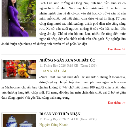
Bích Lan sinh trưởng ở Đồng Nai, tính tình hiền lành và có
ngoại hình dễ nhìn. Năm nay bốn mươi tuổi. Ở cái tuổi mà
nhiều người phụ nữ đã có con vào đại học, cô trở về căn hộ của
mình mỗi chiều với một chùm chìa khóa và sự im lặng. Từ ban
công tầng mười sáu nhìn xuống, thành phố đêm nào cũng sáng
rực. Xe cộ vẫn xuôi ngược, những ô cửa vẫn hắt ra ánh đèn
vàng ấm áp. Chỉ có căn hộ của Lan, nhiều lúc rộng đến mức
nghe rõ tiếng dép của chính mình trên nền gạch. Sự nghiệp làm
ăn thì thuận tiện nhưng về đường tình duyên thì có phần lận đận.
Đọc thêm
NHỮNG NGÀY XƯA NƠI ĐẤT ÚC
11 Tháng Bảy 2026
5:19 CH
(Xem: 2136)
PHAN NHẬT BẮC
-Năm 1978 Tôi đặt chân đến Úc sau hơn 9 tháng ở Indonesia,
dừng Sydney chuyển tiếp đến Thành phố một ngày có bốn mùa
là Melbourne, chuyến bay Qantas khổng lồ 747 chở một nhóm 100 người chia ra lên khu
vực thượng hạng trên chóp mũi. Tôi mang đôi dép hai màu chiếc đực chiếc cái đi bơ vơ giữa
đám đông người Việt gốc Tàu cùng vali sang trọng.
Đọc thêm
DI SẢN VÔ THỪA NHẬN
11 Tháng Bảy 2026
2:04 CH
(Xem: 2030)
Nguyễn Công Khanh