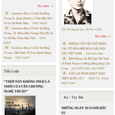
Đọc thêm
Cristoforo Borri Và Ký Sự Đàng
Trong Iii. Quan Khám Lý Trần Đức Hòa
Và Cơ Sở Nước Mặn
THỤY KHUÊ
Cristoforo Borri Và Ký Sự Đàng
Trần Thị Nguyệt Mai
,
TRANG CHÂU
Trong - II. Minh Đức Vương Thái Phi Và
Đọc thêm
Cơ Sở Đạo Chúa Đầu Tiên
THỤY
KHUÊ
PHỎNG VẤN TRÍ TUỆ NHÂN
Cristoforo Borri Và Ký Sự Đàng
TẠO VỀ HÒA HỢP HÒA GIẢI DÂN
Trong I. Đất Nước Và Con Người Đàng
TỘC VIỆT NAM
Trần Kiêm Đoàn
Trong
THỤY KHUÊ
RFA Phỏng vấn BS Ngô Thế Vinh
về Kênh Funan và Đồng Bằng Sông Cửu
Long
NGÔ THẾ VINH
,
MAI TRẦN
Tiểu Luận
GẶP LẠI PHAN NHẬT NAM
TRÊN QUỐC LỘ 1
TRẦN VŨ
,
PHAN
“THỜI NÀY KHÔNG PHẢI LÀ
NHẬT NAM
THỜI CỦA VĂN CHƯƠNG
NGHỆ THUẬT”
Ký / Tùy Bút
NHỮNG NGÀY XƯA NƠI ĐẤT
ÚC