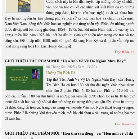
Cuốn sách này là bản dịch tuyển tập những bút ký cá nhân,
văn học và báo chí về các nhân vật Việt Nam đã có những
đóng góp đáng kể cho văn học, nghệ thuật và khoa học.
Đây là một nguồn tư liệu phong phú về lịch sử xã hội, văn hóa và chính trị của miền
Nam Việt Nam, đồng thời khắc họa sự nghiệp của từng nhân vật. Phần lớn những người
được đề cập nổi bật trong giai đoạn 1954 – 1975. Sau khi miền Nam thất thủ vào tay lực
lượng miền Bắc năm 1975, hầu hết họ đều bị giam giữ nhiều năm trong các trại cải tạo
cộng sản. Đến thập niên 1980, một số người đã sang Hoa Kỳ và đa phần vẫn tiếp tục
hoạt động sáng tạo.(TS. Eric Henry, dịch giả)
Đọc thêm
GIỚI THIỆU TÁC PHẨM MỚI “Hẹn Anh Về Vỹ Dạ Ngắm Mưa Bay”
06 Tháng Sáu 2025
(Xem: 13409)
Hoàng Thị Bích Hà
Tập thơ “Hẹn Anh Về Vỹ Dạ Ngắm Mưa Bay” của Hoàng
Thị Bích Hà có hơn 180 bài thơ dài ngắn khác nhau được
chia làm 2 phần: Phần 1: 80 bài thơ, Phần 2: 116 bài thơ
bốn câu. Phần 1: 80 bài thơ tuyển là những bài tâm đắc được chọn lọc ra từ 10 tập thơ
trước đã xuất bản và một số bài thơ mới sáng tác trong thời gian gần đây, chưa in nhưng
đã được đăng tải trên các trang báo mạng và website Văn học Nghệ thuật trong và ngoài
nước. Phần 2 là những khổ thơ yêu thích, mỗi bài chỉ chon 4 câu trong số những bài thơ
đã xuất bản.
Đọc thêm
GIỚI THIỆU TÁC PHẨM MỚI “Hoa tím sầu đông” và “Hẹn anh về vĩ dạ