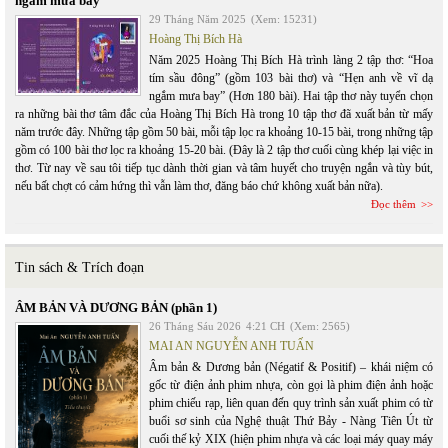
ngắm mưa bay”
29 Tháng Năm 2025
(Xem: 15231)
Hoàng Thị Bích Hà
Năm 2025 Hoàng Thị Bích Hà trình làng 2 tập thơ: “Hoa
tím sầu đông” (gồm 103 bài thơ) và “Hẹn anh về vĩ dạ
ngắm mưa bay” (Hơn 180 bài). Hai tập thơ này tuyển chọn
ra những bài thơ tâm đắc của Hoàng Thị Bích Hà trong 10 tập thơ đã xuất bản từ mấy
năm trước đây. Những tập gồm 50 bài, mỗi tập lọc ra khoảng 10-15 bài, trong những tập
gồm có 100 bài thơ lọc ra khoảng 15-20 bài. (Đây là 2 tập thơ cuối cùng khép lại việc in
thơ. Từ nay về sau tôi tiếp tục dành thời gian và tâm huyết cho truyện ngắn và tùy bút,
nếu bất chợt có cảm hứng thì vẫn làm thơ, đăng báo chứ không xuất bản nữa).
Đọc thêm
Tin sách & Trích đoạn
ÂM BẢN VÀ DƯƠNG BẢN (phần 1)
26 Tháng Sáu 2026
4:21 CH
(Xem: 2565)
MAI AN NGUYỄN ANH TUẤN
Âm bản & Dương bản (Négatif & Positif) – khái niệm có
gốc từ điện ảnh phim nhựa, còn gọi là phim điện ảnh hoặc
phim chiếu rạp, liên quan đến quy trình sản xuất phim có từ
buổi sơ sinh của Nghệ thuật Thứ Bảy - Nàng Tiên Út từ
cuối thế kỷ XIX (hiện phim nhựa và các loại máy quay máy