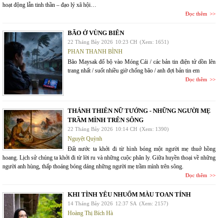
hoạt động lẫn tinh thần – đạo lý xã hội…
Đọc thêm
BÃO Ở VÙNG BIÊN
22 Tháng Bảy 2026
10:23 CH
(Xem: 1651)
PHAN THANH BÌNH
Bão Maysak đổ bộ vào Móng Cái / các bản tin điện tử dồn lên
trang nhất / suốt nhiều giờ chống bão / anh đợi bản tin em
Đọc thêm
THÁNH THIÊN NỮ TƯỚNG - NHỮNG NGƯỜI MẸ
TRẦM MÌNH TRÊN SÔNG
22 Tháng Bảy 2026
10:14 CH
(Xem: 1390)
Nguyệt Quỳnh
Đất nước ta khởi đi từ hình bóng một người mẹ thuở hồng
hoang. Lịch sử chúng ta khởi đi từ lời ru và những cuộc phân ly. Giữa huyền thoại về những
người anh hùng, thấp thoáng bóng dáng những người mẹ trầm mình trên sông.
Đọc thêm
KHI TÌNH YÊU NHUỐM MÀU TOAN TÍNH
14 Tháng Bảy 2026
12:37 SA
(Xem: 2157)
Hoàng Thị Bích Hà