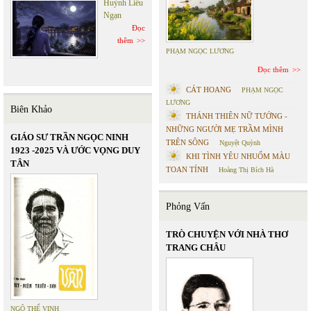
Huỳnh Liễu
Ngạn
Đọc
thêm
PHẠM NGỌC LƯƠNG
Đọc thêm
CÁT HOANG
PHẠM NGỌC
LƯƠNG
Biên Khảo
THÁNH THIÊN NỮ TƯỚNG -
NHỮNG NGƯỜI MẸ TRẦM MÌNH
GIÁO SƯ TRẦN NGỌC NINH
TRÊN SÔNG
Nguyệt Quỳnh
1923 -2025 VÀ ƯỚC VỌNG DUY
KHI TÌNH YÊU NHUỐM MÀU
TÂN
TOAN TÍNH
Hoàng Thị Bích Hà
Phỏng Vấn
TRÒ CHUYỆN VỚI NHÀ THƠ
TRANG CHÂU
NGÔ THẾ VINH