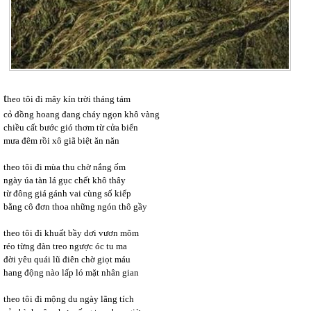
t
heo tôi đi mây kín trời tháng tám
cỏ đồng hoang đang cháy ngọn khô vàng
chiều cất bước gió thơm từ cửa biển
mưa đêm rồi xô giã biệt ăn năn
theo tôi đi mùa thu chờ nắng ốm
ngày úa tàn lá gục chết khô thây
từ đông giá gánh vai cùng số kiếp
bằng cô đơn thoa những ngón thô gầy
theo tôi đi khuất bầy dơi vươn mõm
réo từng đàn treo ngược óc tu ma
đời yêu quái lũ điên chờ giọt máu
hang động nào lấp ló mặt nhân gian
theo tôi đi mộng du ngày lãng tích