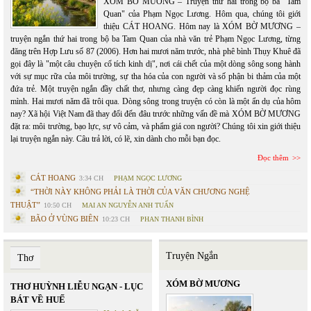
XÓM BỜ MƯƠNG – Truyện thứ hai trong bộ ba "Tam
Quan" của Phạm Ngọc Lương. Hôm qua, chúng tôi giới
thiệu CÁT HOANG. Hôm nay là XÓM BỜ MƯƠNG –
truyện ngắn thứ hai trong bộ ba Tam Quan của nhà văn trẻ Phạm Ngọc Lương, từng
đăng trên Hợp Lưu số 87 (2006). Hơn hai mươi năm trước, nhà phê bình Thụy Khuê đã
gọi đây là "một câu chuyện cổ tích kinh dị", nơi cái chết của một dòng sông song hành
với sự mục rữa của môi trường, sự tha hóa của con người và số phận bi thảm của một
đứa trẻ. Một truyện ngắn đầy chất thơ, nhưng càng đẹp càng khiến người đọc rùng
mình. Hai mươi năm đã trôi qua. Dòng sông trong truyện có còn là một ẩn dụ của hôm
nay? Xã hội Việt Nam đã thay đổi đến đâu trước những vấn đề mà XÓM BỜ MƯƠNG
đặt ra: môi trường, bạo lực, sự vô cảm, và phẩm giá con người? Chúng tôi xin giới thiệu
lại truyện ngắn này. Câu trả lời, có lẽ, xin dành cho mỗi bạn đọc.
Đọc thêm
CÁT HOANG
3:34 CH
PHẠM NGỌC LƯƠNG
“THỜI NÀY KHÔNG PHẢI LÀ THỜI CỦA VĂN CHƯƠNG NGHỆ
THUẬT”
10:50 CH
MAI AN NGUYỄN ANH TUẤN
BÃO Ở VÙNG BIÊN
10:23 CH
PHAN THANH BÌNH
Truyện Ngắn
Thơ
XÓM BỜ MƯƠNG
THƠ HUỲNH LIỄU NGẠN - LỤC
BÁT VỀ HUẾ