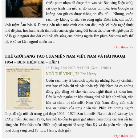
chiếu phim nhựa đã được đưa vào các Bảo tàng Điện ảnh),
cái quy trình mà nếu ai đó muốn tìm hiểu trên Google sẽ
không bao giờ có được thông tin đầy đủ… Nhưng, cuốn
sách này không đi sâu vào công nghệ Điện ảnh, chỉ mượn
khái niệm Âm bản & Dương bản như một cánh cửa ban đầu, một ký hiệu nghệ thuật
nhỏ để phác họa hành trình tinh thần của tác giả, cùng đôi ba lát cắt tự sự về nghề qua đó
hé lộ giúp người đọc đôi chút về đời sống của những người làm phim Việt qua mấy thế
hệ, ở xứ sở Lắm người nhiều ma …
Đọc thêm
THẾ GIỚI SÁNG TẠO CỦA MIỀN NAM VIỆT NAM VÀ HẢI NGOẠI
1954 – ĐẾN HIỆN TẠI – TẬP 1
13 Tháng Tám 2025
9:11 CH
(Xem: 12063)
NGÔ THẾ VINH
,
TS Eric Henry
Cuốn sách này là bản dịch tuyển tập những bút ký cá nhân,
văn học và báo chí về các nhân vật Việt Nam đã có những
đóng góp đáng kể cho văn học, nghệ thuật và khoa học.
Đây là một nguồn tư liệu phong phú về lịch sử xã hội, văn
hóa và chính trị của miền Nam Việt Nam, đồng thời khắc
họa sự nghiệp của từng nhân vật. Phần lớn những người
được đề cập nổi bật trong giai đoạn 1954 – 1975. Sau khi miền Nam thất thủ vào tay lực
lượng miền Bắc năm 1975, hầu hết họ đều bị giam giữ nhiều năm trong các trại cải tạo
cộng sản. Đến thập niên 1980, một số người đã sang Hoa Kỳ và đa phần vẫn tiếp tục
hoạt động sáng tạo.(TS. Eric Henry, dịch giả)
Đọc thêm