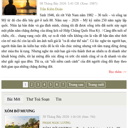
08 Tháng Bảy 2026
5:41 CH
(Xem: 1987)
Trần Kiêm Đoàn
Sinh 1946, tôi rời Việt Nam năm 1982 – 36 tuổi – và sống tại
Mỹ từ đó cho đến bây giờ ở tuổi 80. Năm nay – 2026 – Mỹ kỷ niệm 250 năm ngày lập
quốc. Nhìn lại bản thân và gia đình mình, chúng tôi đã được sống trên đất nước này ngót
một phần năm chặng đường của dòng lịch sử Hiệp Chủng Quốc Hoa Kỳ. / Càng đến tuổi xế
chiều, rồi... chạng vạng cuộc đời, sự ra đi vĩnh viễn không còn là vấn đề bận tâm như thời
còn trẻ mà chỉ còn lại nỗi ám ảnh tuổi già là “ra đi như thế nào”. Có lúc nghe tin người bạn,
người thân làm ăn kiếm bạc triệu đô la tôi vẫn chúc mừng nhưng với tâm trạng dửng dưng
như mùa thu lá rụng. Nhưng nghe tin một bạn già vừa thảnh thơi an nhiên ra đi nhanh như
khuất bóng chiều, tôi lại mừng đến xúc động và ước chi mình cũng sẽ ra đi nhanh và nhẹ
như giấc ngủ qua đêm. Thì ra, cái “nỗi niềm canh cánh” của đời người cũng đổi thay theo
thời gian qua những chặng đường đời.
Đọc thêm
1
2
3
4
5
6
7
Trang sau
Trang cuối
Bài Mới
Thư Toà Soạn
Tin
XÓM BỜ MƯƠNG
30 Tháng Bảy 2026
1:56 CH
(Xem: 792)
PHẠM NGỌC LƯƠNG