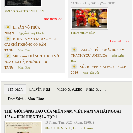
11 Tháng Bảy 2026
(Xem: 2135)
MAI AN NGUYỄN ANH TUẤN
Đọc thêm
DI SẢN VÔ THỪA
NHẬN
Nguyễn Công Khanh
PHAN NHẬT BẮC
KHI NHÀ VĂN NGỪNG VIẾT:
Đọc thêm
CÁI CHẾT KHÔNG CÓ ĐÁM
CÁM ƠN ĐẤT NƯỚC HOA KỲ -
TANG
Minh Hạo
THANK YOU, AMERICA
Trần Kiêm
Việt Nam- THÁNG TƯ: KHI MỘT
Đoàn
NGÀY LÀ LỄ, NHƯNG CŨNG LÀ
KỂ CHUYỆN FIFA WORLD CUP
TANG
Minh Hạo
2026
Phan Tấn Uẩn
Tin Sách
Chuyển Ngữ
Video & Audio : Nhạc & . . .
Đọc Sách - Mạn Đàm
THẾ GIỚI SÁNG TẠO CỦA MIỀN NAM VIỆT NAM VÀ HẢI NGOẠI
1954 – ĐẾN HIỆN TẠI – TẬP 1
13 Tháng Tám 2025
(Xem: 12063)
NGÔ THẾ VINH
,
TS Eric Henry