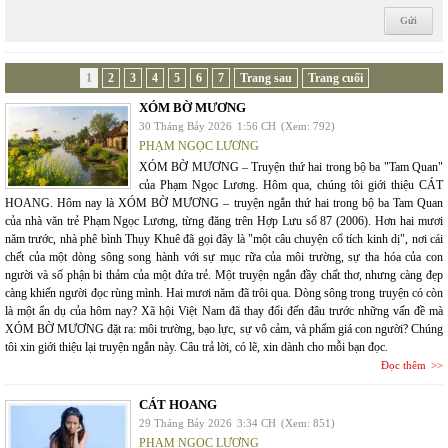
1
2
3
4
5
6
7
Trang sau
Trang cuối
XÓM BỜ MƯƠNG
30 Tháng Bảy 2026
1:56 CH
(Xem: 792)
PHẠM NGỌC LƯƠNG
XÓM BỜ MƯƠNG – Truyện thứ hai trong bộ ba "Tam Quan"
của Phạm Ngọc Lương. Hôm qua, chúng tôi giới thiệu CÁT
HOANG. Hôm nay là XÓM BỜ MƯƠNG – truyện ngắn thứ hai trong bộ ba Tam Quan
của nhà văn trẻ Phạm Ngọc Lương, từng đăng trên Hợp Lưu số 87 (2006). Hơn hai mươi
năm trước, nhà phê bình Thụy Khuê đã gọi đây là "một câu chuyện cổ tích kinh dị", nơi cái
chết của một dòng sông song hành với sự mục rữa của môi trường, sự tha hóa của con
người và số phận bi thảm của một đứa trẻ. Một truyện ngắn đầy chất thơ, nhưng càng đẹp
càng khiến người đọc rùng mình. Hai mươi năm đã trôi qua. Dòng sông trong truyện có còn
là một ẩn dụ của hôm nay? Xã hội Việt Nam đã thay đổi đến đâu trước những vấn đề mà
XÓM BỜ MƯƠNG đặt ra: môi trường, bạo lực, sự vô cảm, và phẩm giá con người? Chúng
tôi xin giới thiệu lại truyện ngắn này. Câu trả lời, có lẽ, xin dành cho mỗi bạn đọc.
Đọc thêm
CÁT HOANG
29 Tháng Bảy 2026
3:34 CH
(Xem: 851)
PHẠM NGỌC LƯƠNG