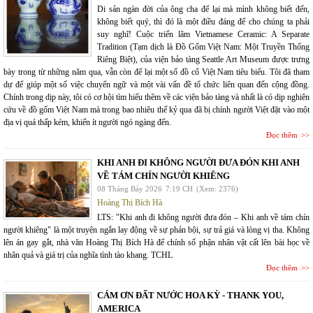
Di sản ngàn đời của ông cha để lại mà mình không biết đến,
không biết quý, thì đó là một điều đáng để cho chúng ta phải
suy nghĩ! Cuộc triển lãm Vietnamese Ceramic: A Separate
Tradition (Tạm dịch là Đồ Gốm Việt Nam: Một Truyền Thống
Riêng Biệt), của viện bảo tàng Seattle Art Museum được trưng
bày trong từ những năm qua, vẫn còn để lại một số đồ cổ Việt Nam tiêu biểu. Tôi đã tham
dự để giúp một số việc chuyển ngữ và một vài vấn đề tổ chức liên quan đến cộng đồng.
Chính trong dịp này, tôi có cơ hội tìm hiểu thêm về các viện bảo tàng và nhất là có dịp nghiên
cứu về đồ gốm Việt Nam mà trong bao nhiêu thế kỷ qua đã bị chính người Việt đặt vào một
địa vị quá thấp kém, khiến ít người ngó ngàng đến.
Đọc thêm
KHI ANH ĐI KHÔNG NGƯỜI ĐƯA ĐÓN KHI ANH
VỀ TÁM CHÍN NGƯỜI KHIÊNG
08 Tháng Bảy 2026
7:19 CH
(Xem: 2376)
Hoàng Thị Bích Hà
LTS: "Khi anh đi không người đưa đón – Khi anh về tám chín
người khiêng" là một truyện ngắn lay động về sự phản bội, sự trả giá và lòng vị tha. Không
lên án gay gắt, nhà văn Hoàng Thị Bích Hà để chính số phận nhân vật cất lên bài học về
nhân quả và giá trị của nghĩa tình tào khang. TCHL
Đọc thêm
CÁM ƠN ĐẤT NƯỚC HOA KỲ - THANK YOU,
AMERICA