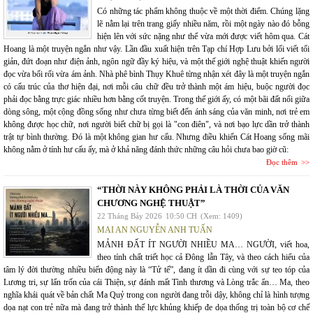
Có những tác phẩm không thuộc về một thời điểm. Chúng lặng
lẽ nằm lại trên trang giấy nhiều năm, rồi một ngày nào đó bỗng
hiện lên với sức nặng như thể vừa mới được viết hôm qua. Cát
Hoang là một truyện ngắn như vậy. Lần đầu xuất hiện trên Tạp chí Hợp Lưu bởi lối viết tối
giản, đứt đoạn như điện ảnh, ngôn ngữ đầy ký hiệu, và một thế giới nghệ thuật khiến người
đọc vừa bối rối vừa ám ảnh. Nhà phê bình Thụy Khuê từng nhận xét đây là một truyện ngắn
có cấu trúc của thơ hiện đại, nơi mỗi câu chữ đều trở thành một ám hiệu, buộc người đọc
phải đọc bằng trực giác nhiều hơn bằng cốt truyện. Trong thế giới ấy, có một bãi đất nổi giữa
dòng sông, một cộng đồng sống như chưa từng biết đến ánh sáng của văn minh, nơi trẻ em
không được học chữ, nơi người biết chữ bị gọi là "con điên", và nơi bạo lực dần trở thành
trật tự bình thường. Đó là một không gian hư cấu. Nhưng điều khiến Cát Hoang sống mãi
không nằm ở tính hư cấu ấy, mà ở khả năng đánh thức những câu hỏi chưa bao giờ cũ:
Đọc thêm
“THỜI NÀY KHÔNG PHẢI LÀ THỜI CỦA VĂN
CHƯƠNG NGHỆ THUẬT”
22 Tháng Bảy 2026
10:50 CH
(Xem: 1409)
MAI AN NGUYỄN ANH TUẤN
MẢNH ĐẤT ÍT NGƯỜI NHIỀU MA… NGƯỜI, viết hoa,
theo tính chất triết học cả Đông lẫn Tây, và theo cách hiểu của
tâm lý đời thường nhiều biến động này là “Tử tế”, đang ít dần đi cùng với sự teo tóp của
Lương tri, sự lẩn trốn của cái Thiện, sự đánh mất Tình thương và Lòng trắc ẩn… Ma, theo
nghĩa khái quát về bản chất Ma Quỷ trong con người đang trỗi dậy, không chỉ là hình tượng
dọa nạt con trẻ nữa mà đang trở thành thế lực khủng khiếp đe dọa thống trị toàn bộ cơ chế