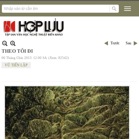
Trước
Sau
THEO TÔI ĐI
06 Tháng Chín 2013
12:00 SA
(Xem: 82542)
VŨ TIẾN LẬP