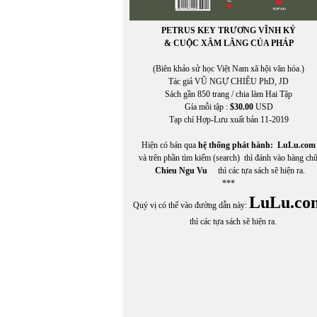
PETRUS KEY TRƯƠNG VĨNH KÝ
& CUỘC XÂM LĂNG CỦA PHÁP
(Biên khảo sử học Việt Nam xã hội văn hóa.)
Tác giả VŨ NGỰ CHIÊU PhD, JD
Sách gần 850 trang / chia làm Hai Tập
Gía mỗi tập :
$30.00
USD
Tạp chí Hợp-Lưu xuất bản 11-2019
Hiện có bán qua
hệ thống phát hành:
LuLu.com
và trên phần tìm kiếm (search) thì đánh vào hàng ch
Chieu Ngu Vu
thì các tựa sách sẽ hiện ra.
***
LuLu.co
Quý vị có thể vào đường dẫn này:
thì các tựa sách sẽ hiện ra.