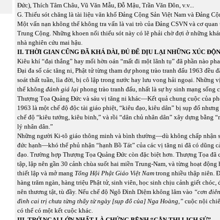
Đức), Thích Tâm Châu, Vũ Văn Mẫu, Đỗ Mậu, Trần Văn Đôn, v.v...
G. Thiếu sót chăng là tài liệu văn khố Đảng Cộng Sản Việt Nam và Đảng C
Một vấn nạn không thể không tra vấn là vai trò của Đảng CSVN và cơ quan 
Trung Cộng. Những khoen nối thiếu sót này có lẽ phải chờ đợi ở những kh
nhà nghiên cứu mai hậu.
II. THỜI GIAN CŨNG ĐÃ KHÁ DÀI, ĐỦ ĐỂ DỊU LẠI NHỮNG XÚC ĐỘ
Kiêu khí “đại thắng” hay mối hờn oán “mất đi một lãnh tụ” đã phần nào pha
Đại đa số các tăng ni, Phật tử từng tham dự phong trào tranh đấu 1963 đều đ
soát thất tuần, lìa đời, bị cô lập trong nước hay lưu vong hải ngoại. Những 
thể không
đánh giá lại
phong trào tranh đấu, nhất là sự hy sinh mạng sống 
Thượng Tọa Quảng Đức và sáu vị tăng ni khác—Kết quả chung cuộc của pho
1963 là một chế độ độc tài giáo phiệt, “kiêu đạo, kiêu dân” bị sụp đổ nhưng 
chế độ “kiêu tướng, kiêu binh,” và rồi “dân chủ nhân dân” xây dựng bằng 
lý nhân dân.”
Những người Ki-tô giáo thông minh và bình thường—dù không chấp nhận s
đức hạnh—khó thể phủ nhận “hạnh Bồ Tát” của các vị tăng ni đã có dũng c
đạo. Trường hợp Thượng Tọa Quảng Đức còn đặc biệt hơn. Thượng Tọa đã 
tập, lập nên gần 30 cảnh chùa suốt hai miền Trung-Nam, và từng hoạt động 
thiết lập và mở mang
Tổng Hội Phật Giáo Việt Nam
trong nhiều thập niên. Đ
hàng trăm ngàn, hàng triệu Phật tử, sinh viên, học sinh chịu cảnh giết chóc, 
nên thương tật, tù đầy. Nếu chế độ Ngô Đình Diệm không lâm vào
“cơn điên
đình cai trị chưa từng thấy từ ngày [sụp đổ của] Nga Hoàng,”
cuộc nội chi
có thể có một kết cuộc khác.
III. TRỞ NGẠI LỚN NHẤT LÀ CHỨNG BỆNH “CẬN THỊ LỊCH SỬ”