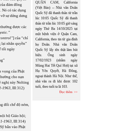
QUẬN CAM, California
h của đám đông
(Việt Báo) -- Nhà văn Doãn
n. Nó có tác dụng
Quốc Sỹ đã thanh thản từ trần
á vỡ sự dửng dưng
lúc 10:05 Quốc Sỹ đã thanh
thản từ trần lúc 10:05 giờ sáng
i thường được các
ngày Thứ Ba 14/10/2025 tại
ystic.”
một bệnh viện ở Quận Cam,
control”
] của “chỉ
California, theo tin từ gia đình
g lại nhân quyền”
họ Doãn. Nhà văn Doãn
 tối ngày
Quốc Sỹ lấy tên thật làm bút
hiệu. Ông sinh ngày
ng”
17/02/1923 (nhằm ngày
Mùng Hai Tết Quí Hợi) tại xã
Hạ Yên Quyết, Hà Đông,
n vọng của Phật
ngoại thành Hà Nội. Như thế,
 thường cho nạn
nhà văn ra đi khi được 102
ề nghị này Nolting
tuổi, theo tuổi ta là 103.
1-1963
, III:312)
Đọc thêm
ng đối chế độ ném,
 nội bộ Giáo hội;
1-1963,
III:314)
Sỹ bắn vào Phật