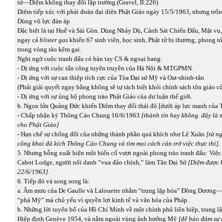
tử—Diệm không thay đổi lập trường.(Gravel, II:226)
Diệm tiếp xúc với phái đoàn đại diện Phật Giáo ngày 15/5/1963, nhưng trốn
Dùng vũ lực đàn áp
Đặc biệt là tại Huế và Sài Gòn. Dùng Nhảy Dù, Cảnh Sát Chiến Đấu, Mật vụ, 
ngay cả
blister gas
khiến 67 sinh viên, học sinh, Phật tử bị thương; phong t
trong vòng rào kẽm gai.
Nghi ngờ cuộc tranh đấu có bàn tay CS & ngoại bang:
- Dị ứng với cuộc tấn công tuyên truyền của Hà Nội & MTGPMN.
- Dị ứng với sự can thiệp tích cực của Tòa Đại sứ Mỹ và Oat-shinh-tân
(Phải giải quyết ngay bằng không sẽ tự tách biệt khỏi chính sách tôn giáo c
- Dị ứng với sự ủng hộ phong trào Phật Giáo của dư luận thế giới.
b. Ngọn lửa Quảng Đức khiến Diệm thay đổi thái độ [dưới áp lực mạnh của 
- Chấp nhận ký Thông Cáo Chung 16/6/1963
[thành tín hay không. đây là 
cho Phật Giáo]
- Hạn chế sự chống đối của những thành phần quá khích như Lệ Xuân
[từ n
công khai đả kích Thông Cáo Chung và tìm mọi cách cản trở việc thực thi].
5. Nhưng bỗng xuất hiện một biến cố vượt ngoài phong trào tranh đấu: Việ
Cabot Lodge, người nổi danh “vua đảo chính,” làm Tân Đại Sứ
[Diệm được h
22/6/1963].
6. Tiếp đó và song song là:
a. Âm mưu của De Gaulle và Lalouette nhằm “trung lập hóa” Đông Dương
“phá Mỹ” mà chủ yếu vì quyền lợi kinh tế và văn hóa của Pháp.
b. Những lời tuyên bố của Hồ Chí Minh về một chính phủ liên hiệp, trung lậ
Hiệp định Genève 1954, và nằm ngoài vùng ảnh hưởng Mỹ
[để bảo đảm sự 