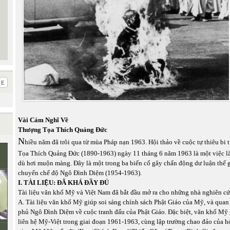
Vài Cảm Nghĩ Về
Thượng Tọa Thích Quảng Đức
N
hiều năm đã trôi qua từ mùa Pháp nạn 1963. Hội thảo về cuộc tự thiêu bi
Tọa Thích Quảng Đức (1890-1963) ngày 11 tháng 6 năm 1963 là một việc là
dù hơi muộn màng. Đây là một trong ba biến cố gây chấn động dư luận thế g
chuyển chế độ Ngô Đình Diệm (1954-1963).
I. TÀI LIỆU: ĐÃ KHÁ ĐẦY ĐỦ
Tài liệu văn khố Mỹ và Việt Nam đã bắt đầu mở ra cho những nhà nghiên cứ
A. Tài liệu văn khố Mỹ giúp soi sáng chính sách Phật Giáo của Mỹ, và quan
phủ Ngô Đình Diệm về cuộc tranh đấu của Phật Giáo. Đặc biệt, văn khố Mỹ 
liên hệ Mỹ-Việt trong giai đoạn 1961-1963, cùng lập trường chao đảo của 