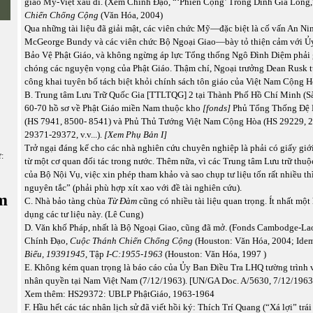
giao Mỹ-Việt xấu đi. (Xem Chính Đạo, “‘Phiến Cộng’ Trong Dinh Gia Long
Chiến Chống Cộng
(Văn Hóa, 2004)
Qua những tài liệu đã giải mật, các viên chức Mỹ—đặc biệt là cố vấn An N
McGeorge Bundy và các viên chức Bộ Ngoại Giao—bày tỏ thiện cảm với Ủ
Bảo Vệ Phật Giáo, và không ngừng áp lực Tổng thống Ngô Đình Diệm phải 
chóng các nguyện vọng của Phật Giáo. Thậm chí, Ngoại trưởng Dean Rusk t
công khai tuyên bố tách biệt khỏi chính sách tôn giáo của Việt Nam Cộng H
B. Trung tâm Lưu Trữ Quốc Gia [TTLTQG] 2 tại Thành Phố Hồ Chí Minh (Sài
60-70 hồ sơ về Phật Giáo miền Nam thuộc kho
[fonds]
Phủ Tổng Thống Đệ 
(HS 7941, 8500- 8541) và Phủ Thủ Tướng Việt Nam Cộng Hòa (HS 29229, 
29371-29372, v.v...).
[Xem Phụ Bản I]
Trở ngại đáng kể cho các nhà nghiên cứu chuyên nghiệp là phải có giấy giới
ữ:
từ một cơ quan đối tác trong nước. Thêm nữa, vì các Trung tâm Lưu trữ thu
của Bộ Nội Vụ, việc xin phép tham khảo và sao chụp tư liệu tốn rất nhiều th
nguyên tắc” (phải phù hợp xít xao với đề tài nghiên cứu).
m
C. Nhà bảo tàng chùa
Từ Đàm
cũng có nhiều tài liệu quan trọng. Ít nhất một 
dụng các tư liệu này. (Lê Cung)
D. Văn khố Pháp, nhất là Bộ Ngoại Giao, cũng đã mở. (Fonds Cambodge-La
Chính Đạo,
Cuộc Thánh Chiến Chống Cộng
(Houston: Văn Hóa, 2004; Idem
Biểu, 19391945
, Tập
I-C:1955-1963
(Houston: Văn Hóa, 1997 )
E. Không kém quan trọng là báo cáo của Ủy Ban Điều Tra LHQ tường trình 
nhân quyền tại Nam Việt Nam (7/12/1963). [UN/GA Doc. A/5630, 7/12/1963 
Xem thêm: HS29372: UBLP PhậtGiáo, 1963-1964
F. Hầu hết các tác nhân lịch sử đã viết hồi ký: Thích Trí Quang (“Xá lợi” tr