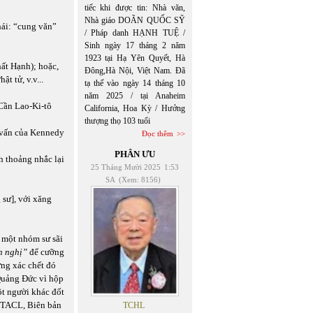
tiếc khi được tin: Nhà văn,
Nhà giáo DOÃN QUỐC SỸ
hái: “cung văn”
/ Pháp danh HẠNH TUỆ /
Sinh ngày 17 tháng 2 năm
1923 tại Hạ Yên Quyết, Hà
hất Hạnh); hoặc,
Đông,Hà Nội, Việt Nam. Đã
t tử, v.v...
tạ thế vào ngày 14 tháng 10
năm 2025 / tại Anaheim
Cần Lao-Ki-tô
California, Hoa Kỳ / Hưởng
thượng thọ 103 tuổi
 vấn của Kennedy
Đọc thêm
PHÂN ƯU
h thoảng nhắc lại
25 Tháng Mười 2025
1:53
SA
(Xem: 8156)
sư], với xăng
 một nhóm sư sãi
h nghị”
để cưỡng
ững xác chết đó
 Quảng Đức vì hộp
ột người khác đốt
BĐTACL, Biên bản
TCHL