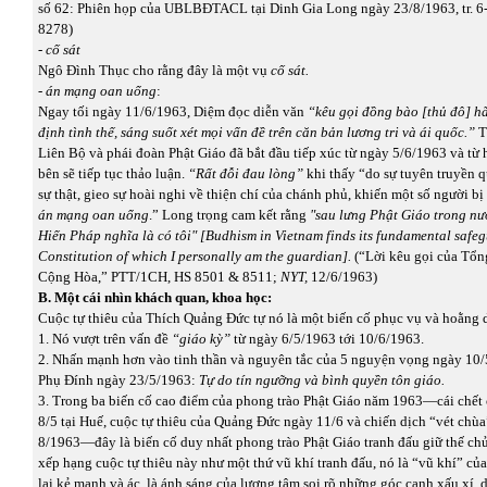
số 62: Phiên họp của UBLBĐTACL tại Dinh Gia Long ngày 23/8/1963, tr. 
8278)
- cố sát
Ngô Đình Thục cho rằng đây là một vụ
cố sát.
- án mạng oan uổng
:
Ngay tối ngày 11/6/1963, Diệm đọc diễn văn
“kêu gọi đồng bào [thủ đô] h
định tình thế, sáng suốt xét mọi vấn đề trên căn bản lương tri và ái quốc.”
T
Liên Bộ và phái đoàn Phật Giáo đã bắt đầu tiếp xúc từ ngày 5/6/1963 và từ 
bên sẽ tiếp tục thảo luận.
“Rất đỗi đau lòng”
khi thấy “do sự tuyên truyền q
sự thật, gieo sự hoài nghi về thiện chí của chánh phủ, khiến một số người b
án mạng oan uổng
.” Long trọng cam kết rằng
"sau lưng Phật Giáo trong nư
Hiến Pháp nghĩa là có tôi"
[Budhism in Vietnam finds its fundamental safeg
Constitution of which I personally am the guardian].
(“Lời kêu gọi của Tổn
Cộng Hòa,” PTT/1CH, HS 8501 & 8511;
NYT,
12/6/1963)
B. Một cái nhìn khách quan, khoa học:
Cuộc tự thiêu của Thích Quảng Đức tự nó là một biến cố phục vụ và hoằng
1. Nó vượt trên vấn đề
“giáo kỳ”
từ ngày 6/5/1963 tới 10/6/1963.
2. Nhấn mạnh hơn vào tinh thần và nguyên tắc của 5 nguyện vọng ngày 10
Phụ Đính ngày 23/5/1963:
Tự do tín ngưỡng và bình quyền tôn giáo.
3. Trong ba biến cố cao điểm của phong trào Phật Giáo năm 1963—cái chết 
8/5 tại Huế, cuộc tự thiêu của Quảng Đức ngày 11/6 và chiến dịch “vét chù
8/1963—đây là biến cố duy nhất phong trào Phật Giáo tranh đấu giữ thế c
xếp hạng cuộc tự thiêu này như một thứ vũ khí tranh đấu, nó là “vũ khí” c
lại kẻ mạnh và ác, là ánh sáng của lương tâm soi rõ những góc cạnh xấu xí,