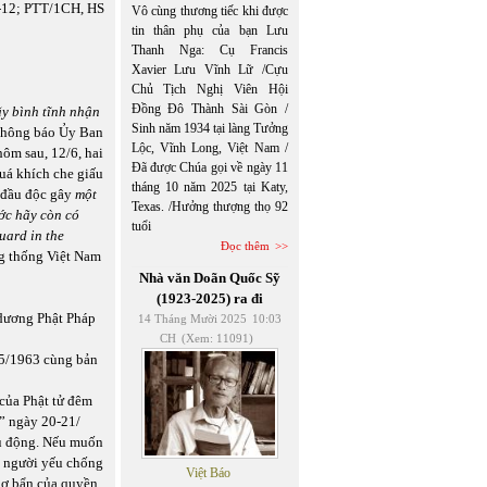
6-12; PTT/1CH, HS
Vô cùng thương tiếc khi được
tin thân phụ của bạn Lưu
Thanh Nga: Cụ Francis
Xavier Lưu Vĩnh Lữ /Cựu
Chủ Tịch Nghị Viên Hội
Đồng Đô Thành Sài Gòn /
ãy bình tĩnh nhận
Sinh năm 1934 tại làng Tưởng
hông báo Ủy Ban
Lộc, Vĩnh Long, Việt Nam /
hôm sau, 12/6, hai
Đã được Chúa gọi về ngày 11
uá khích che giấu
tháng 10 năm 2025 tại Katy,
ị đầu độc gây
một
Texas. /Hưởng thượng thọ 92
ớc hãy còn có
tuổi
uard in the
Đọc thêm
g thống Việt Nam
Nhà văn Doãn Quốc Sỹ
(1923-2025) ra đi
 dương Phật Pháp
14 Tháng Mười 2025
10:03
CH
(Xem: 11091)
/5/1963 cùng bản
của Phật tử đêm
a” ngày 20-21/
hủ động. Nếu muốn
ủa người yếu chống
Việt Báo
 dơ bẩn của quyền