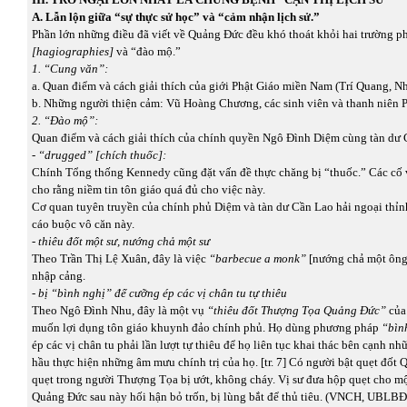
A. Lẫn lộn giữa “sự thực sử học” và “cảm nhận lịch sử.”
Phần lớn những điều đã viết về Quảng Đức đều khó thoát khỏi hai trường p
[hagiographies]
và “đào mộ.”
1. “Cung văn”:
a. Quan điểm và cách giải thích của giới Phật Giáo miền Nam (Trí Quang, N
b. Những người thiện cảm: Vũ Hoàng Chương, các sinh viên và thanh niên Phậ
2. “Đào mộ”:
Quan điểm và cách giải thích của chính quyền Ngô Đình Diệm cùng tàn dư 
- “drugged” [chích thuốc]:
Chính Tổng thống Kennedy cũng đặt vấn đề thực chăng bị “thuốc.” Các cố
cho rằng niềm tin tôn giáo quá đủ cho việc này.
Cơ quan tuyên truyền của chính phủ Diệm và tàn dư Cần Lao hải ngoại thỉn
cáo buộc vô căn này.
- thiêu đốt một sư, nướng chả một sư
Theo Trần Thị Lệ Xuân, đây là việc
“barbecue a monk”
[nướng chả một ông 
nhập cảng.
- bị “bình nghị” để cưỡng ép các vị chân tu tự thiêu
Theo Ngô Đình Nhu, đây là một vụ
“thiêu đốt Thượng Tọa Quảng Đức”
của
muốn lợi dụng tôn giáo khuynh đảo chính phủ. Họ dùng phương pháp
“bìn
ép các vị chân tu phải lần lượt tự thiêu để họ liên tục khai thác bên cạnh nh
hầu thực hiện những âm mưu chính trị của họ. [tr. 7] Có người bật quẹt đốt
quẹt trong người Thượng Tọa bị ướt, không cháy. Vị sư đưa hộp quẹt cho m
Quảng Đức sau này hối hận bỏ trốn, bị lùng bắt để thủ tiêu. (VNCH, UBL