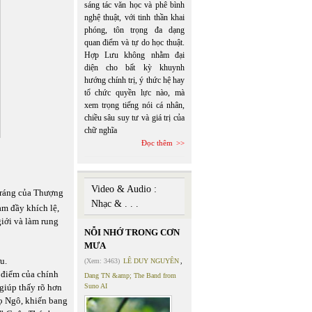
sáng tác văn học và phê bình
nghệ thuật, với tinh thần khai
phóng, tôn trọng đa dạng
quan điểm và tự do học thuật.
Hợp Lưu không nhằm đại
diện cho bất kỳ khuynh
hướng chính trị, ý thức hệ hay
tổ chức quyền lực nào, mà
xem trọng tiếng nói cá nhân,
chiều sâu suy tư và giá trị của
chữ nghĩa
Đọc thêm
Video & Audio :
 tráng của Thượng
Nhạc & . . .
m đầy khích lệ,
iới và làm rung
NỖI NHỚ TRONG CƠN
MƯA
u.
(Xem: 3463)
LÊ DUY NGUYÊN
,
 điểm của chính
Dang TN &amp; The Band from
giúp thấy rõ hơn
Suno AI
họ Ngô, khiến bang