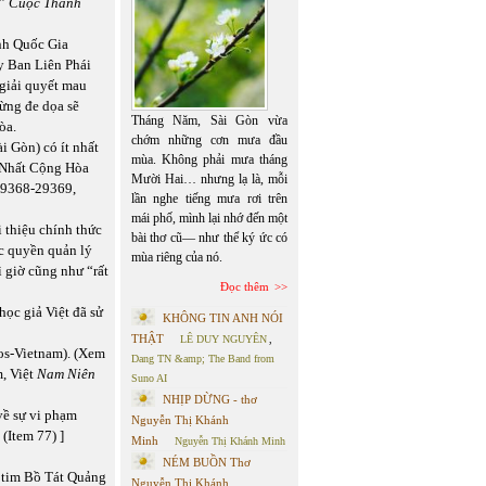
,”
Cuộc Thánh
inh Quốc Gia
y Ban Liên Phái
giải quyết mau
ừng đe dọa sẽ
Tháng Năm, Sài Gòn vừa
òa.
chớm những cơn mưa đầu
 Gòn) có ít nhất
mùa. Không phải mưa tháng
Nhất Cộng Hòa
Mười Hai… nhưng lạ là, mỗi
29368-29369,
lần nghe tiếng mưa rơi trên
mái phố, mình lại nhớ đến một
 thiệu chính thức
bài thơ cũ— như thể ký ức có
ộc quyền quản lý
mùa riêng của nó.
ì giờ cũng như “rất
Đọc thêm
học giả Việt đã sử
KHÔNG TIN ANH NÓI
THẬT
LÊ DUY NGUYÊN
,
os-Vietnam). (Xem
Dang TN &amp; The Band from
, Việt
Nam
Niên
Suno AI
NHỊP DỪNG - thơ
về sự vi phạm
Nguyễn Thị Khánh
(Item 77) ]
Minh
Nguyễn Thị Khánh Minh
NÉM BUỒN Thơ
ái tim Bồ Tát Quảng
Nguyễn Thị Khánh