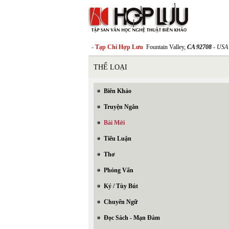
- Tạp Chí Hợp Lưu
Fountain Valley,
CA 92708
- USA
THỂ LOẠI
Biên Khảo
Truyện Ngắn
Bài Mới
Tiểu Luận
Thơ
Phỏng Vấn
Ký / Tùy Bút
Chuyển Ngữ
Đọc Sách - Mạn Đàm