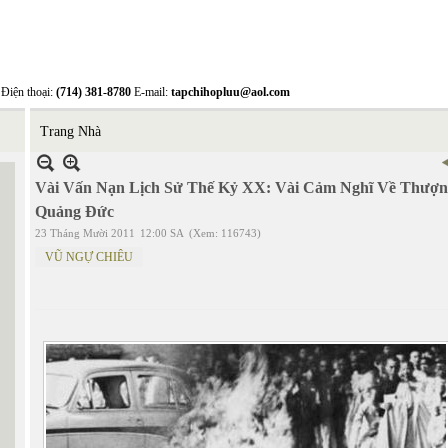
Điện thoại:
(714) 381-8780
E-mail:
tapchihopluu@aol.com
Trang Nhà
Vài Vấn Nạn Lịch Sử Thế Kỷ XX: Vài Cảm Nghĩ Về Thượn
Quảng Đức
23 Tháng Mười 2011
12:00 SA
(Xem: 116743)
VŨ NGỰ CHIÊU