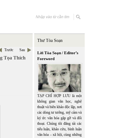
Thư Tòa Soạn
Trước
Sau
Lời Tòa Soạn / Editor’s
g Tọa Thích
Foreword
TẠP CHÍ HỢP LƯU là một
không gian văn học, nghệ
thuật và biên khảo độc lập, nơi
các dòng tư tưởng, mỹ cảm và
ký ức văn hóa gặp gỡ và đối
thoại. Chúng tôi đăng tải các
tiểu luận, khảo cứu, bình luận
văn hóa – xã hội, cùng những