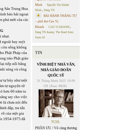
Minh
Nguyễn Thị Khánh
ộng Sản Trung Hoa.
Minh
,
Dang TN
tình báo hải ngoại
BÀI HÀNH THÁNG TƯ
ám phá mới của các
– phổ thơ Cao Vị
Khanh
CAO VỊ KHANH
,
NG
Dang TN &amp; The Band from
i nhạt.
Suno AI
ã ngoài hay suýt
vị còn sống không
cho Phật Pháp của
TIN
ng trào Phật giáo
lại tiếp nối bằng
VĨNH BIỆT NHÀ VĂN,
“mũi súng và công
NHÀ GIÁO DOÃN
QUỐC SỸ
ự tự hủy như một
31 Tháng Mười 2025
10:09
ảm tự nguyện tử
CH
(Xem: 8828)
có hơn 60 năm tu
hăng say cho việc
ó là chưa nói đến
đánh đập, tra tấn
 rồ của một gia
ến 1954-1975 đã
TCHL
PHÂN ƯU / Vô cùng thương