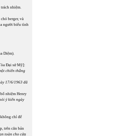
 trách nhiệm.
chó berger, và
ỏa người biểu tình
ủa Diệm).
Tòa Đại sứ Mỹ]:
một chiến thắng
gày 17/6/1963 đã
c bổ nhiệm Henry
ỏi ý kiến ngày
—không chỉ để
p, trên căn bản
an toàn cho cửa