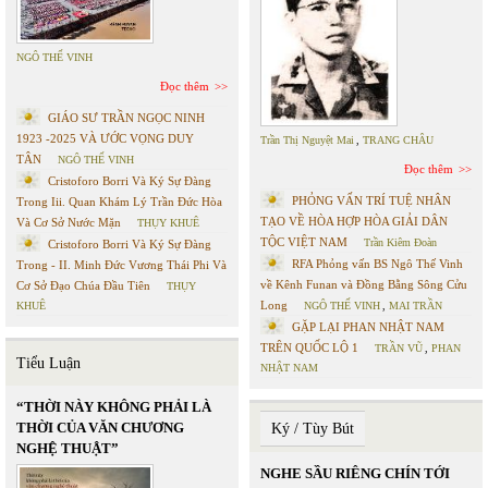
NGÔ THẾ VINH
Đọc thêm
GIÁO SƯ TRẦN NGỌC NINH
1923 -2025 VÀ ƯỚC VỌNG DUY
Trần Thị Nguyệt Mai
,
TRANG CHÂU
TÂN
NGÔ THẾ VINH
Đọc thêm
Cristoforo Borri Và Ký Sự Đàng
PHỎNG VẤN TRÍ TUỆ NHÂN
Trong Iii. Quan Khám Lý Trần Đức Hòa
TẠO VỀ HÒA HỢP HÒA GIẢI DÂN
Và Cơ Sở Nước Mặn
THỤY KHUÊ
TỘC VIỆT NAM
Trần Kiêm Đoàn
Cristoforo Borri Và Ký Sự Đàng
RFA Phỏng vấn BS Ngô Thế Vinh
Trong - II. Minh Đức Vương Thái Phi Và
về Kênh Funan và Đồng Bằng Sông Cửu
Cơ Sở Đạo Chúa Đầu Tiên
THỤY
Long
KHUÊ
NGÔ THẾ VINH
,
MAI TRẦN
GẶP LẠI PHAN NHẬT NAM
TRÊN QUỐC LỘ 1
TRẦN VŨ
,
PHAN
Tiểu Luận
NHẬT NAM
“THỜI NÀY KHÔNG PHẢI LÀ
THỜI CỦA VĂN CHƯƠNG
Ký / Tùy Bút
NGHỆ THUẬT”
NGHE SẦU RIÊNG CHÍN TỚI