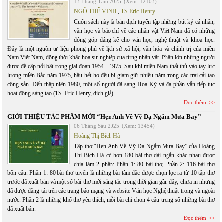
13 Tháng Tám 2025
(Xem: 12103)
NGÔ THẾ VINH
,
TS Eric Henry
Cuốn sách này là bản dịch tuyển tập những bút ký cá nhân,
văn học và báo chí về các nhân vật Việt Nam đã có những
đóng góp đáng kể cho văn học, nghệ thuật và khoa học.
Đây là một nguồn tư liệu phong phú về lịch sử xã hội, văn hóa và chính trị của miền
Nam Việt Nam, đồng thời khắc họa sự nghiệp của từng nhân vật. Phần lớn những người
được đề cập nổi bật trong giai đoạn 1954 – 1975. Sau khi miền Nam thất thủ vào tay lực
lượng miền Bắc năm 1975, hầu hết họ đều bị giam giữ nhiều năm trong các trại cải tạo
cộng sản. Đến thập niên 1980, một số người đã sang Hoa Kỳ và đa phần vẫn tiếp tục
hoạt động sáng tạo.(TS. Eric Henry, dịch giả)
Đọc thêm
GIỚI THIỆU TÁC PHẨM MỚI “Hẹn Anh Về Vỹ Dạ Ngắm Mưa Bay”
06 Tháng Sáu 2025
(Xem: 13454)
Hoàng Thị Bích Hà
Tập thơ “Hẹn Anh Về Vỹ Dạ Ngắm Mưa Bay” của Hoàng
Thị Bích Hà có hơn 180 bài thơ dài ngắn khác nhau được
chia làm 2 phần: Phần 1: 80 bài thơ, Phần 2: 116 bài thơ
bốn câu. Phần 1: 80 bài thơ tuyển là những bài tâm đắc được chọn lọc ra từ 10 tập thơ
trước đã xuất bản và một số bài thơ mới sáng tác trong thời gian gần đây, chưa in nhưng
đã được đăng tải trên các trang báo mạng và website Văn học Nghệ thuật trong và ngoài
nước. Phần 2 là những khổ thơ yêu thích, mỗi bài chỉ chon 4 câu trong số những bài thơ
đã xuất bản.
Đọc thêm