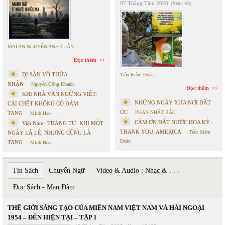
07 Tháng Tám 2026
(Xem: 66)
MAI AN NGUYỄN ANH TUẤN
Đọc thêm
DI SẢN VÔ THỪA
Trần Kiêm Đoàn
NHẬN
Nguyễn Công Khanh
Đọc thêm
KHI NHÀ VĂN NGỪNG VIẾT:
NHỮNG NGÀY XƯA NƠI ĐẤT
CÁI CHẾT KHÔNG CÓ ĐÁM
ÚC
PHAN NHẬT BẮC
TANG
Minh Hạo
CÁM ƠN ĐẤT NƯỚC HOA KỲ -
Việt Nam- THÁNG TƯ: KHI MỘT
THANK YOU, AMERICA
Trần Kiêm
NGÀY LÀ LỄ, NHƯNG CŨNG LÀ
Đoàn
TANG
Minh Hạo
Tin Sách
Chuyển Ngữ
Video & Audio : Nhạc & . . .
Đọc Sách - Mạn Đàm
THẾ GIỚI SÁNG TẠO CỦA MIỀN NAM VIỆT NAM VÀ HẢI NGOẠI
1954 – ĐẾN HIỆN TẠI – TẬP 1