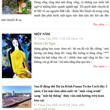
Dòng sống cũng như một dòng sông; có những con nước bất
ngờ và những khúc quanh nghiệt ngã. Tôi quyết định chuyến đi
từ Mỹ về cao nguyên Đắk Lắk - Buôn Ma Thuột chỉ trong vòng
mười lăm phút trước một ngọn trào tỉnh cảm đòi hỏi cần đến
một chuyến đi xa.
Đọc thêm
MỘT NĂM
07 Tháng Tám 2026
11:05 CH
(Xem: 71)
Huỳnh Liễu Ngạn
tháng giêng hoa xoan chưa nở / thì em đã vội lấy chồng / mùi
hương còn đang dang dở / rụng đầy xuống cả dòng sông / ***
tháng hai ánh trăng vừa cũ / chênh chao ngõ vắng im lìm / em
không còn gì để nói / chỉ màu nắng nhạt qua tim /
Đọc thêm
Sau lễ động thổ Dự án Kênh Funan Techo Cách đây 2
năm, Cần một tầm nhìn mới: từ "một công trình"
sang "một hệ thống" thủy văn ảnh hưởng trên toàn
lưu vực
07 Tháng Tám 2026
10:29 CH
(Xem: 189)
NGÔ THẾ VINH