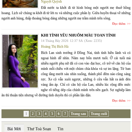
Nguyệt Quỳnh
Đất nước ta khởi đi từ hình bóng một người mẹ thuở hồng
hoang. Lịch sử chúng ta khởi đi từ lời ru và những cuộc phân ly. Giữa huyền thoại về những
người anh hùng, thấp thoáng bóng dáng những người mẹ trầm mình trên sông.
Đọc thêm
KHI TÌNH YÊU NHUỐM MÀU TOAN TÍNH
14 Tháng Bảy 2026
12:37 SA
(Xem: 2235)
Hoàng Thị Bích Hà
Bích Lan sinh trưởng ở Đồng Nai, tính tình hiền lành và có
ngoại hình dễ nhìn. Năm nay bốn mươi tuổi. Ở cái tuổi mà
nhiều người phụ nữ đã có con vào đại học, cô trở về căn hộ của
mình mỗi chiều với một chùm chìa khóa và sự im lặng. Từ ban
công tầng mười sáu nhìn xuống, thành phố đêm nào cũng sáng
rực. Xe cộ vẫn xuôi ngược, những ô cửa vẫn hắt ra ánh đèn
vàng ấm áp. Chỉ có căn hộ của Lan, nhiều lúc rộng đến mức
nghe rõ tiếng dép của chính mình trên nền gạch. Sự nghiệp làm
ăn thì thuận tiện nhưng về đường tình duyên thì có phần lận đận.
Đọc thêm
1
2
3
4
5
6
7
Trang sau
Trang cuối
Bài Mới
Thư Toà Soạn
Tin