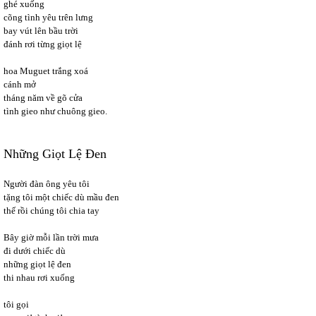
ghé xuống
cõng tình yêu trên lưng
bay vút lên bầu trời
đánh rơi từng giọt lệ
hoa Muguet trắng xoá
cánh mở
tháng năm về gõ cửa
tình gieo như chuông gieo.
Những Giọt Lệ Đen
Người đàn ông yêu tôi
tặng tôi một chiếc dù mầu đen
thế rồi chúng tôi chia tay
Bây giờ mỗi lần trời mưa
đi dưới chiếc dù
những giọt lệ đen
thi nhau rơi xuống
tôi gọi