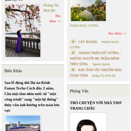
Hoàng Thị
Bích Hà
Đọc
thêm
PHẠM NGỌC LƯƠNG
Đọc thêm
CÁT HOANG
PHẠM NGỌC
LƯƠNG
THÁNH THIÊN NỮ TƯỚNG -
NHỮNG NGƯỜI MẸ TRẦM MÌNH
TRÊN SÔNG
Nguyệt Quỳnh
KHI TÌNH YÊU NHUỐM MÀU
Biên Khảo
TOAN TÍNH
Hoàng Thị Bích Hà
Sau lễ động thổ Dự án Kênh
Funan Techo Cách đây 2 năm,
Phỏng Vấn
Cần một tầm nhìn mới: từ "một
công trình" sang "một hệ thống"
TRÒ CHUYỆN VỚI NHÀ THƠ
thủy văn ảnh hưởng trên toàn lưu
TRANG CHÂU
vực