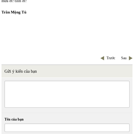
mưa ơi! tình ơi!
Trần Mộng Tú
Trước
Sau
Gửi ý kiến của bạn
Tên của bạn