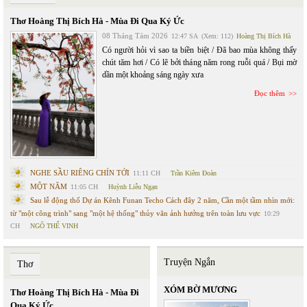
Thơ Hoàng Thị Bích Hà - Mùa Đi Qua Ký Ức
08 Tháng Tám 2026
12:47 SA
(Xem: 112)
Hoàng Thị Bích Hà
Có người hỏi vì sao ta biền biệt / Đã bao mùa không thấy
chút tăm hơi / Có lẽ bởi tháng năm rong ruỗi quá / Bụi mờ
dần một khoảng sáng ngày xưa
Đọc thêm
NGHE SẦU RIÊNG CHÍN TỚI
11:11 CH
Trần Kiêm Đoàn
MỘT NĂM
11:05 CH
Huỳnh Liễu Ngạn
Sau lễ động thổ Dự án Kênh Funan Techo Cách đây 2 năm, Cần một tầm nhìn mới:
từ "một công trình" sang "một hệ thống" thủy văn ảnh hưởng trên toàn lưu vực
10:29
CH
NGÔ THẾ VINH
Truyện Ngắn
Thơ
XÓM BỜ MƯƠNG
Thơ Hoàng Thị Bích Hà - Mùa Đi
Qua Ký Ức