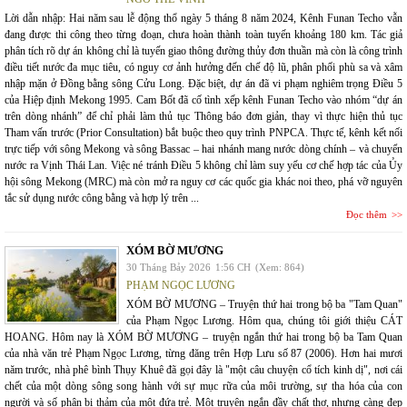
Lời dẫn nhập: Hai năm sau lễ động thổ ngày 5 tháng 8 năm 2024, Kênh Funan Techo vẫn
đang được thi công theo từng đoạn, chưa hoàn thành toàn tuyến khoảng 180 km. Tác giả
phân tích rõ dự án không chỉ là tuyến giao thông đường thủy đơn thuần mà còn là công trình
điều tiết nước đa mục tiêu, có nguy cơ ảnh hưởng đến chế độ lũ, phân phối phù sa và xâm
nhập mặn ở Đồng bằng sông Cửu Long. Đặc biệt, dự án đã vi phạm nghiêm trọng Điều 5
của Hiệp định Mekong 1995. Cam Bốt đã cố tình xếp kênh Funan Techo vào nhóm “dự án
trên dòng nhánh” để chỉ phải làm thủ tục Thông báo đơn giản, thay vì thực hiện thủ tục
Tham vấn trước (Prior Consultation) bắt buộc theo quy trình PNPCA. Thực tế, kênh kết nối
trực tiếp với sông Mekong và sông Bassac – hai nhánh mang nước dòng chính – và chuyển
nước ra Vịnh Thái Lan. Việc né tránh Điều 5 không chỉ làm suy yếu cơ chế hợp tác của Ủy
hội sông Mekong (MRC) mà còn mở ra nguy cơ các quốc gia khác noi theo, phá vỡ nguyên
tắc sử dụng nước công bằng và hợp lý trên ...
Đọc thêm
XÓM BỜ MƯƠNG
30 Tháng Bảy 2026
1:56 CH
(Xem: 864)
PHẠM NGỌC LƯƠNG
XÓM BỜ MƯƠNG – Truyện thứ hai trong bộ ba "Tam Quan"
của Phạm Ngọc Lương. Hôm qua, chúng tôi giới thiệu CÁT
HOANG. Hôm nay là XÓM BỜ MƯƠNG – truyện ngắn thứ hai trong bộ ba Tam Quan
của nhà văn trẻ Phạm Ngọc Lương, từng đăng trên Hợp Lưu số 87 (2006). Hơn hai mươi
năm trước, nhà phê bình Thụy Khuê đã gọi đây là "một câu chuyện cổ tích kinh dị", nơi cái
chết của một dòng sông song hành với sự mục rữa của môi trường, sự tha hóa của con
người và số phận bi thảm của một đứa trẻ. Một truyện ngắn đầy chất thơ, nhưng càng đẹp