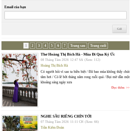
Email của bạn
1
2
3
4
5
6
7
Trang sau
Trang cuối
Thơ Hoàng Thị Bích Hà - Mùa Đi Qua Ký Ức
08 Tháng Tám 2026
12:47 SA
(Xem: 112)
Hoàng Thị Bích Hà
Có người hỏi vì sao ta biền biệt / Đã bao mùa không thấy chút
tăm hơi / Có lẽ bởi tháng năm rong ruỗi quá / Bụi mờ dần một
khoảng sáng ngày xưa
Đọc thêm
NGHE SẦU RIÊNG CHÍN TỚI
07 Tháng Tám 2026
11:11 CH
(Xem: 66)
Trần Kiêm Đoàn