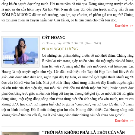
càng khiến người đọc rùng mình. Hai mươi năm đã trôi qua. Dòng sông trong truyện có còn
là một ẩn dụ của hôm nay? Xã hội Việt Nam đã thay đổi đến đâu trước những vấn đề mà
XÓM BỜ MƯƠNG đặt ra: môi trường, bạo lực, sự vô cảm, và phẩm giá con người? Chúng
tôi xin giới thiệu lại truyện ngắn này. Câu trả lời, có lẽ, xin dành cho mỗi bạn đọc.
Đọc thêm
CÁT HOANG
29 Tháng Bảy 2026
3:34 CH
(Xem: 943)
PHẠM NGỌC LƯƠNG
Có những tác phẩm không thuộc về một thời điểm. Chúng lặng
lẽ nằm lại trên trang giấy nhiều năm, rồi một ngày nào đó bỗng
hiện lên với sức nặng như thể vừa mới được viết hôm qua. Cát
Hoang là một truyện ngắn như vậy. Lần đầu xuất hiện trên Tạp chí Hợp Lưu bởi lối viết tối
giản, đứt đoạn như điện ảnh, ngôn ngữ đầy ký hiệu, và một thế giới nghệ thuật khiến người
đọc vừa bối rối vừa ám ảnh. Nhà phê bình Thụy Khuê từng nhận xét đây là một truyện ngắn
có cấu trúc của thơ hiện đại, nơi mỗi câu chữ đều trở thành một ám hiệu, buộc người đọc
phải đọc bằng trực giác nhiều hơn bằng cốt truyện. Trong thế giới ấy, có một bãi đất nổi giữa
dòng sông, một cộng đồng sống như chưa từng biết đến ánh sáng của văn minh, nơi trẻ em
không được học chữ, nơi người biết chữ bị gọi là "con điên", và nơi bạo lực dần trở thành
trật tự bình thường. Đó là một không gian hư cấu. Nhưng điều khiến Cát Hoang sống mãi
không nằm ở tính hư cấu ấy, mà ở khả năng đánh thức những câu hỏi chưa bao giờ cũ:
Đọc thêm
“THỜI NÀY KHÔNG PHẢI LÀ THỜI CỦA VĂN