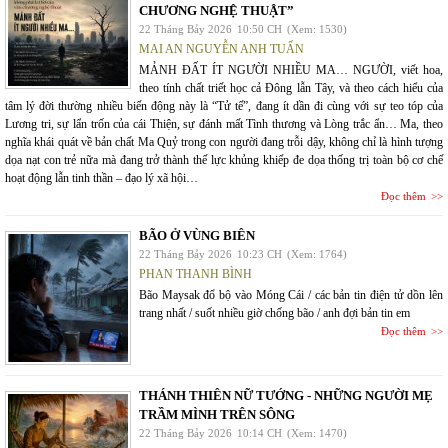
CHƯƠNG NGHỆ THUẬT”
22 Tháng Bảy 2026
10:50 CH
(Xem: 1530)
MAI AN NGUYỄN ANH TUẤN
MẢNH ĐẤT ÍT NGƯỜI NHIỀU MA… NGƯỜI, viết hoa,
theo tính chất triết học cả Đông lẫn Tây, và theo cách hiểu của
tâm lý đời thường nhiều biến động này là “Tử tế”, đang ít dần đi cùng với sự teo tóp của
Lương tri, sự lẩn trốn của cái Thiện, sự đánh mất Tình thương và Lòng trắc ẩn… Ma, theo
nghĩa khái quát về bản chất Ma Quỷ trong con người đang trỗi dậy, không chỉ là hình tượng
dọa nạt con trẻ nữa mà đang trở thành thế lực khủng khiếp đe dọa thống trị toàn bộ cơ chế
hoạt động lẫn tinh thần – đạo lý xã hội…
Đọc thêm
BÃO Ở VÙNG BIÊN
22 Tháng Bảy 2026
10:23 CH
(Xem: 1764)
PHAN THANH BÌNH
Bão Maysak đổ bộ vào Móng Cái / các bản tin điện tử dồn lên
trang nhất / suốt nhiều giờ chống bão / anh đợi bản tin em
Đọc thêm
THÁNH THIÊN NỮ TƯỚNG - NHỮNG NGƯỜI MẸ
TRẦM MÌNH TRÊN SÔNG
22 Tháng Bảy 2026
10:14 CH
(Xem: 1470)