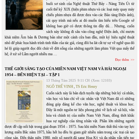
buổi sơ sinh của Nghệ thuật Thứ Bảy - Nàng Tiên Út từ
cuối thế kỷ XIX (hiện phim nhựa và các loại máy quay máy
chiếu phim nhựa đã được đưa vào các Bảo tàng Điện ảnh),
cái quy trình mà nếu ai đó muốn tìm hiểu trên Google sẽ
không bao giờ có được thông tin đầy đủ… Nhưng, cuốn
sách này không đi sâu vào công nghệ Điện ảnh, chỉ mượn
khái niệm Âm bản & Dương bản như một cánh cửa ban đầu, một ký hiệu nghệ thuật
nhỏ để phác họa hành trình tinh thần của tác giả, cùng đôi ba lát cắt tự sự về nghề qua đó
hé lộ giúp người đọc đôi chút về đời sống của những người làm phim Việt qua mấy thế
hệ, ở xứ sở Lắm người nhiều ma …
Đọc thêm
THẾ GIỚI SÁNG TẠO CỦA MIỀN NAM VIỆT NAM VÀ HẢI NGOẠI
1954 – ĐẾN HIỆN TẠI – TẬP 1
13 Tháng Tám 2025
9:11 CH
(Xem: 12103)
NGÔ THẾ VINH
,
TS Eric Henry
Cuốn sách này là bản dịch tuyển tập những bút ký cá nhân,
văn học và báo chí về các nhân vật Việt Nam đã có những
đóng góp đáng kể cho văn học, nghệ thuật và khoa học.
Đây là một nguồn tư liệu phong phú về lịch sử xã hội, văn
hóa và chính trị của miền Nam Việt Nam, đồng thời khắc
họa sự nghiệp của từng nhân vật. Phần lớn những người
được đề cập nổi bật trong giai đoạn 1954 – 1975. Sau khi miền Nam thất thủ vào tay lực
lượng miền Bắc năm 1975, hầu hết họ đều bị giam giữ nhiều năm trong các trại cải tạo
cộng sản. Đến thập niên 1980, một số người đã sang Hoa Kỳ và đa phần vẫn tiếp tục