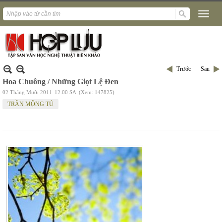
Trước
Sau
Hoa Chuông / Những Giọt Lệ Đen
02 Tháng Mười 2011
12:00 SA
(Xem: 147825)
TRẦN MỘNG TÚ