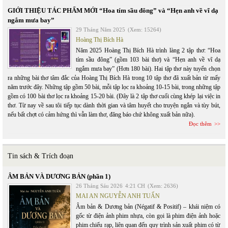
GIỚI THIỆU TÁC PHẨM MỚI “Hoa tím sầu đông” và “Hẹn anh về vĩ dạ
ngắm mưa bay”
29 Tháng Năm 2025
(Xem: 15264)
Hoàng Thị Bích Hà
Năm 2025 Hoàng Thị Bích Hà trình làng 2 tập thơ: “Hoa
tím sầu đông” (gồm 103 bài thơ) và “Hẹn anh về vĩ dạ
ngắm mưa bay” (Hơn 180 bài). Hai tập thơ này tuyển chọn
ra những bài thơ tâm đắc của Hoàng Thị Bích Hà trong 10 tập thơ đã xuất bản từ mấy
năm trước đây. Những tập gồm 50 bài, mỗi tập lọc ra khoảng 10-15 bài, trong những tập
gồm có 100 bài thơ lọc ra khoảng 15-20 bài. (Đây là 2 tập thơ cuối cùng khép lại việc in
thơ. Từ nay về sau tôi tiếp tục dành thời gian và tâm huyết cho truyện ngắn và tùy bút,
nếu bất chợt có cảm hứng thì vẫn làm thơ, đăng báo chứ không xuất bản nữa).
Đọc thêm
Tin sách & Trích đoạn
ÂM BẢN VÀ DƯƠNG BẢN (phần 1)
26 Tháng Sáu 2026
4:21 CH
(Xem: 2636)
MAI AN NGUYỄN ANH TUẤN
Âm bản & Dương bản (Négatif & Positif) – khái niệm có
gốc từ điện ảnh phim nhựa, còn gọi là phim điện ảnh hoặc
phim chiếu rạp, liên quan đến quy trình sản xuất phim có từ