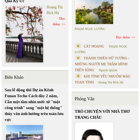
Qua Ký Ức
Hoàng Thị
Bích Hà
Đọc
thêm
PHẠM NGỌC LƯƠNG
Đọc thêm
CÁT HOANG
PHẠM NGỌC
LƯƠNG
THÁNH THIÊN NỮ TƯỚNG -
NHỮNG NGƯỜI MẸ TRẦM MÌNH
TRÊN SÔNG
Nguyệt Quỳnh
KHI TÌNH YÊU NHUỐM MÀU
Biên Khảo
TOAN TÍNH
Hoàng Thị Bích Hà
Sau lễ động thổ Dự án Kênh
Funan Techo Cách đây 2 năm,
Phỏng Vấn
Cần một tầm nhìn mới: từ "một
công trình" sang "một hệ thống"
TRÒ CHUYỆN VỚI NHÀ THƠ
thủy văn ảnh hưởng trên toàn lưu
TRANG CHÂU
vực