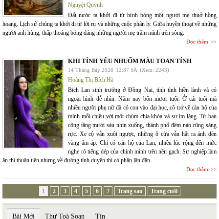
Nguyệt Quỳnh
Đất nước ta khởi đi từ hình bóng một người mẹ thuở hồng
hoang. Lịch sử chúng ta khởi đi từ lời ru và những cuộc phân ly. Giữa huyền thoại về những
người anh hùng, thấp thoáng bóng dáng những người mẹ trầm mình trên sông.
Đọc thêm
KHI TÌNH YÊU NHUỐM MÀU TOAN TÍNH
14 Tháng Bảy 2026
12:37 SA
(Xem: 2243)
Hoàng Thị Bích Hà
Bích Lan sinh trưởng ở Đồng Nai, tính tình hiền lành và có
ngoại hình dễ nhìn. Năm nay bốn mươi tuổi. Ở cái tuổi mà
nhiều người phụ nữ đã có con vào đại học, cô trở về căn hộ của
mình mỗi chiều với một chùm chìa khóa và sự im lặng. Từ ban
công tầng mười sáu nhìn xuống, thành phố đêm nào cũng sáng
rực. Xe cộ vẫn xuôi ngược, những ô cửa vẫn hắt ra ánh đèn
vàng ấm áp. Chỉ có căn hộ của Lan, nhiều lúc rộng đến mức
nghe rõ tiếng dép của chính mình trên nền gạch. Sự nghiệp làm
ăn thì thuận tiện nhưng về đường tình duyên thì có phần lận đận.
Đọc thêm
1
2
3
4
5
6
7
Trang sau
Trang cuối
Bài Mới
Thư Toà Soạn
Tin