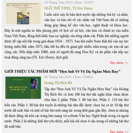
13 Tháng Tám 2025
(Xem: 12107)
NGÔ THẾ VINH
,
TS Eric Henry
Cuốn sách này là bản dịch tuyển tập những bút ký cá nhân,
văn học và báo chí về các nhân vật Việt Nam đã có những
đóng góp đáng kể cho văn học, nghệ thuật và khoa học.
Đây là một nguồn tư liệu phong phú về lịch sử xã hội, văn hóa và chính trị của miền
Nam Việt Nam, đồng thời khắc họa sự nghiệp của từng nhân vật. Phần lớn những người
được đề cập nổi bật trong giai đoạn 1954 – 1975. Sau khi miền Nam thất thủ vào tay lực
lượng miền Bắc năm 1975, hầu hết họ đều bị giam giữ nhiều năm trong các trại cải tạo
cộng sản. Đến thập niên 1980, một số người đã sang Hoa Kỳ và đa phần vẫn tiếp tục
hoạt động sáng tạo.(TS. Eric Henry, dịch giả)
Đọc thêm
GIỚI THIỆU TÁC PHẨM MỚI “Hẹn Anh Về Vỹ Dạ Ngắm Mưa Bay”
06 Tháng Sáu 2025
(Xem: 13460)
Hoàng Thị Bích Hà
Tập thơ “Hẹn Anh Về Vỹ Dạ Ngắm Mưa Bay” của Hoàng
Thị Bích Hà có hơn 180 bài thơ dài ngắn khác nhau được
chia làm 2 phần: Phần 1: 80 bài thơ, Phần 2: 116 bài thơ
bốn câu. Phần 1: 80 bài thơ tuyển là những bài tâm đắc được chọn lọc ra từ 10 tập thơ
trước đã xuất bản và một số bài thơ mới sáng tác trong thời gian gần đây, chưa in nhưng
đã được đăng tải trên các trang báo mạng và website Văn học Nghệ thuật trong và ngoài
nước. Phần 2 là những khổ thơ yêu thích, mỗi bài chỉ chon 4 câu trong số những bài thơ
đã xuất bản.
Đọc thêm