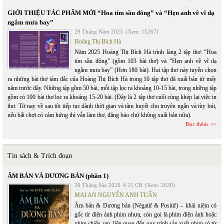
GIỚI THIỆU TÁC PHẨM MỚI “Hoa tím sầu đông” và “Hẹn anh về vĩ dạ
ngắm mưa bay”
29 Tháng Năm 2025
(Xem: 15267)
Hoàng Thị Bích Hà
Năm 2025 Hoàng Thị Bích Hà trình làng 2 tập thơ: “Hoa
tím sầu đông” (gồm 103 bài thơ) và “Hẹn anh về vĩ dạ
ngắm mưa bay” (Hơn 180 bài). Hai tập thơ này tuyển chọn
ra những bài thơ tâm đắc của Hoàng Thị Bích Hà trong 10 tập thơ đã xuất bản từ mấy
năm trước đây. Những tập gồm 50 bài, mỗi tập lọc ra khoảng 10-15 bài, trong những tập
gồm có 100 bài thơ lọc ra khoảng 15-20 bài. (Đây là 2 tập thơ cuối cùng khép lại việc in
thơ. Từ nay về sau tôi tiếp tục dành thời gian và tâm huyết cho truyện ngắn và tùy bút,
nếu bất chợt có cảm hứng thì vẫn làm thơ, đăng báo chứ không xuất bản nữa).
Đọc thêm
Tin sách & Trích đoạn
ÂM BẢN VÀ DƯƠNG BẢN (phần 1)
26 Tháng Sáu 2026
4:21 CH
(Xem: 2639)
MAI AN NGUYỄN ANH TUẤN
Âm bản & Dương bản (Négatif & Positif) – khái niệm có
gốc từ điện ảnh phim nhựa, còn gọi là phim điện ảnh hoặc
phim chiếu rạp, liên quan đến quy trình sản xuất phim có từ