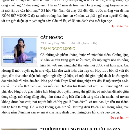
người và số phận bi thảm của một đứa trẻ. Một truyện ngắn đầy chất thơ, nhưng càng đẹp
càng khiến người đọc rùng mình. Hai mươi năm đã trôi qua. Dòng sông trong truyện có còn
là một ẩn dụ của hôm nay? Xã hội Việt Nam đã thay đổi đến đâu trước những vấn đề mà
XÓM BỜ MƯƠNG đặt ra: môi trường, bạo lực, sự vô cảm, và phẩm giá con người? Chúng
tôi xin giới thiệu lại truyện ngắn này. Câu trả lời, có lẽ, xin dành cho mỗi bạn đọc.
Đọc thêm
CÁT HOANG
29 Tháng Bảy 2026
3:34 CH
(Xem: 946)
PHẠM NGỌC LƯƠNG
Có những tác phẩm không thuộc về một thời điểm. Chúng lặng
lẽ nằm lại trên trang giấy nhiều năm, rồi một ngày nào đó bỗng
hiện lên với sức nặng như thể vừa mới được viết hôm qua. Cát
Hoang là một truyện ngắn như vậy. Lần đầu xuất hiện trên Tạp chí Hợp Lưu bởi lối viết tối
giản, đứt đoạn như điện ảnh, ngôn ngữ đầy ký hiệu, và một thế giới nghệ thuật khiến người
đọc vừa bối rối vừa ám ảnh. Nhà phê bình Thụy Khuê từng nhận xét đây là một truyện ngắn
có cấu trúc của thơ hiện đại, nơi mỗi câu chữ đều trở thành một ám hiệu, buộc người đọc
phải đọc bằng trực giác nhiều hơn bằng cốt truyện. Trong thế giới ấy, có một bãi đất nổi giữa
dòng sông, một cộng đồng sống như chưa từng biết đến ánh sáng của văn minh, nơi trẻ em
không được học chữ, nơi người biết chữ bị gọi là "con điên", và nơi bạo lực dần trở thành
trật tự bình thường. Đó là một không gian hư cấu. Nhưng điều khiến Cát Hoang sống mãi
không nằm ở tính hư cấu ấy, mà ở khả năng đánh thức những câu hỏi chưa bao giờ cũ:
Đọc thêm
“THỜI NÀY KHÔNG PHẢI LÀ THỜI CỦA VĂN