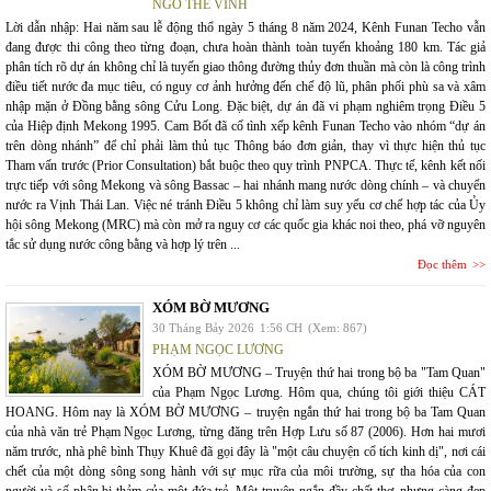
NGÔ THẾ VINH
Lời dẫn nhập: Hai năm sau lễ động thổ ngày 5 tháng 8 năm 2024, Kênh Funan Techo vẫn
đang được thi công theo từng đoạn, chưa hoàn thành toàn tuyến khoảng 180 km. Tác giả
phân tích rõ dự án không chỉ là tuyến giao thông đường thủy đơn thuần mà còn là công trình
điều tiết nước đa mục tiêu, có nguy cơ ảnh hưởng đến chế độ lũ, phân phối phù sa và xâm
nhập mặn ở Đồng bằng sông Cửu Long. Đặc biệt, dự án đã vi phạm nghiêm trọng Điều 5
của Hiệp định Mekong 1995. Cam Bốt đã cố tình xếp kênh Funan Techo vào nhóm “dự án
trên dòng nhánh” để chỉ phải làm thủ tục Thông báo đơn giản, thay vì thực hiện thủ tục
Tham vấn trước (Prior Consultation) bắt buộc theo quy trình PNPCA. Thực tế, kênh kết nối
trực tiếp với sông Mekong và sông Bassac – hai nhánh mang nước dòng chính – và chuyển
nước ra Vịnh Thái Lan. Việc né tránh Điều 5 không chỉ làm suy yếu cơ chế hợp tác của Ủy
hội sông Mekong (MRC) mà còn mở ra nguy cơ các quốc gia khác noi theo, phá vỡ nguyên
tắc sử dụng nước công bằng và hợp lý trên ...
Đọc thêm
XÓM BỜ MƯƠNG
30 Tháng Bảy 2026
1:56 CH
(Xem: 867)
PHẠM NGỌC LƯƠNG
XÓM BỜ MƯƠNG – Truyện thứ hai trong bộ ba "Tam Quan"
của Phạm Ngọc Lương. Hôm qua, chúng tôi giới thiệu CÁT
HOANG. Hôm nay là XÓM BỜ MƯƠNG – truyện ngắn thứ hai trong bộ ba Tam Quan
của nhà văn trẻ Phạm Ngọc Lương, từng đăng trên Hợp Lưu số 87 (2006). Hơn hai mươi
năm trước, nhà phê bình Thụy Khuê đã gọi đây là "một câu chuyện cổ tích kinh dị", nơi cái
chết của một dòng sông song hành với sự mục rữa của môi trường, sự tha hóa của con