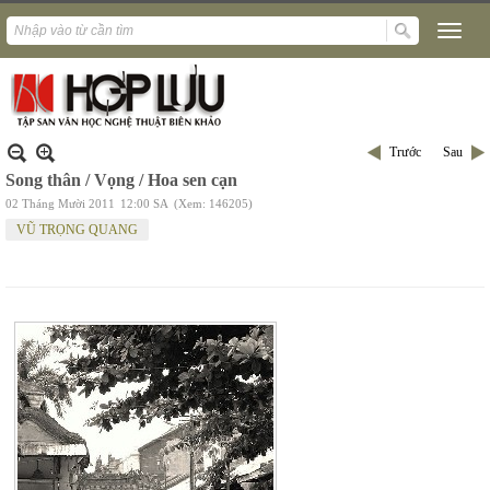
Trước
Sau
Song thân / Vọng / Hoa sen cạn
02 Tháng Mười 2011
12:00 SA
(Xem: 146205)
VŨ TRỌNG QUANG