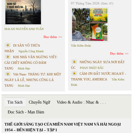
07 Tháng Tám 2026
(Xem: 67)
MAI AN NGUYỄN ANH TUẤN
Đọc thêm
DI SẢN VÔ THỪA
Trần Kiêm Đoàn
NHẬN
Nguyễn Công Khanh
Đọc thêm
KHI NHÀ VĂN NGỪNG VIẾT:
NHỮNG NGÀY XƯA NƠI ĐẤT
CÁI CHẾT KHÔNG CÓ ĐÁM
ÚC
PHAN NHẬT BẮC
TANG
Minh Hạo
CÁM ƠN ĐẤT NƯỚC HOA KỲ -
Việt Nam- THÁNG TƯ: KHI MỘT
THANK YOU, AMERICA
Trần Kiêm
NGÀY LÀ LỄ, NHƯNG CŨNG LÀ
Đoàn
TANG
Minh Hạo
Tin Sách
Chuyển Ngữ
Video & Audio : Nhạc & . . .
Đọc Sách - Mạn Đàm
THẾ GIỚI SÁNG TẠO CỦA MIỀN NAM VIỆT NAM VÀ HẢI NGOẠI
1954 – ĐẾN HIỆN TẠI – TẬP 1