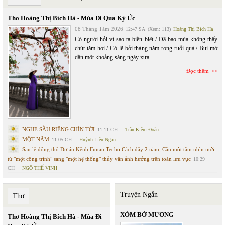
Thơ Hoàng Thị Bích Hà - Mùa Đi Qua Ký Ức
08 Tháng Tám 2026
12:47 SA
(Xem: 113)
Hoàng Thị Bích Hà
Có người hỏi vì sao ta biền biệt / Đã bao mùa không thấy
chút tăm hơi / Có lẽ bởi tháng năm rong ruỗi quá / Bụi mờ
dần một khoảng sáng ngày xưa
Đọc thêm
NGHE SẦU RIÊNG CHÍN TỚI
11:11 CH
Trần Kiêm Đoàn
MỘT NĂM
11:05 CH
Huỳnh Liễu Ngạn
Sau lễ động thổ Dự án Kênh Funan Techo Cách đây 2 năm, Cần một tầm nhìn mới:
từ "một công trình" sang "một hệ thống" thủy văn ảnh hưởng trên toàn lưu vực
10:29
CH
NGÔ THẾ VINH
Truyện Ngắn
Thơ
XÓM BỜ MƯƠNG
Thơ Hoàng Thị Bích Hà - Mùa Đi