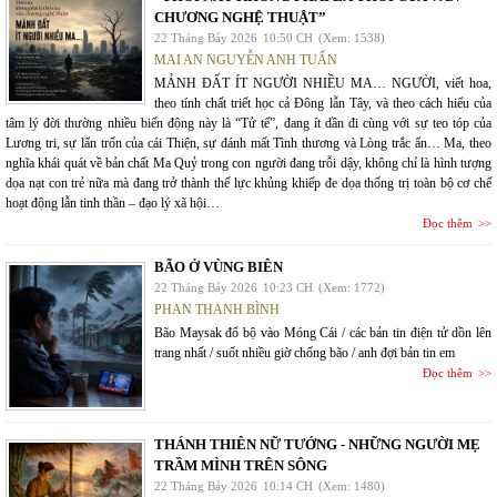
CHƯƠNG NGHỆ THUẬT”
22 Tháng Bảy 2026
10:50 CH
(Xem: 1538)
MAI AN NGUYỄN ANH TUẤN
MẢNH ĐẤT ÍT NGƯỜI NHIỀU MA… NGƯỜI, viết hoa,
theo tính chất triết học cả Đông lẫn Tây, và theo cách hiểu của
tâm lý đời thường nhiều biến động này là “Tử tế”, đang ít dần đi cùng với sự teo tóp của
Lương tri, sự lẩn trốn của cái Thiện, sự đánh mất Tình thương và Lòng trắc ẩn… Ma, theo
nghĩa khái quát về bản chất Ma Quỷ trong con người đang trỗi dậy, không chỉ là hình tượng
dọa nạt con trẻ nữa mà đang trở thành thế lực khủng khiếp đe dọa thống trị toàn bộ cơ chế
hoạt động lẫn tinh thần – đạo lý xã hội…
Đọc thêm
BÃO Ở VÙNG BIÊN
22 Tháng Bảy 2026
10:23 CH
(Xem: 1772)
PHAN THANH BÌNH
Bão Maysak đổ bộ vào Móng Cái / các bản tin điện tử dồn lên
trang nhất / suốt nhiều giờ chống bão / anh đợi bản tin em
Đọc thêm
THÁNH THIÊN NỮ TƯỚNG - NHỮNG NGƯỜI MẸ
TRẦM MÌNH TRÊN SÔNG
22 Tháng Bảy 2026
10:14 CH
(Xem: 1480)