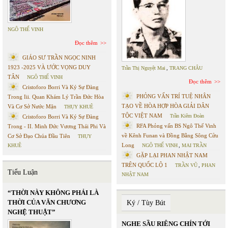
NGÔ THẾ VINH
Đọc thêm
GIÁO SƯ TRẦN NGỌC NINH
1923 -2025 VÀ ƯỚC VỌNG DUY
Trần Thị Nguyệt Mai
,
TRANG CHÂU
TÂN
NGÔ THẾ VINH
Đọc thêm
Cristoforo Borri Và Ký Sự Đàng
PHỎNG VẤN TRÍ TUỆ NHÂN
Trong Iii. Quan Khám Lý Trần Đức Hòa
TẠO VỀ HÒA HỢP HÒA GIẢI DÂN
Và Cơ Sở Nước Mặn
THỤY KHUÊ
TỘC VIỆT NAM
Trần Kiêm Đoàn
Cristoforo Borri Và Ký Sự Đàng
RFA Phỏng vấn BS Ngô Thế Vinh
Trong - II. Minh Đức Vương Thái Phi Và
về Kênh Funan và Đồng Bằng Sông Cửu
Cơ Sở Đạo Chúa Đầu Tiên
THỤY
Long
KHUÊ
NGÔ THẾ VINH
,
MAI TRẦN
GẶP LẠI PHAN NHẬT NAM
TRÊN QUỐC LỘ 1
TRẦN VŨ
,
PHAN
Tiểu Luận
NHẬT NAM
“THỜI NÀY KHÔNG PHẢI LÀ
THỜI CỦA VĂN CHƯƠNG
Ký / Tùy Bút
NGHỆ THUẬT”
NGHE SẦU RIÊNG CHÍN TỚI