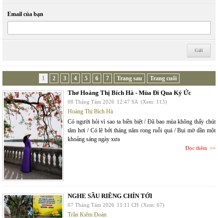
Email của bạn
1
2
3
4
5
6
7
Trang sau
Trang cuối
Thơ Hoàng Thị Bích Hà - Mùa Đi Qua Ký Ức
08 Tháng Tám 2026
12:47 SA
(Xem: 113)
Hoàng Thị Bích Hà
Có người hỏi vì sao ta biền biệt / Đã bao mùa không thấy chút
tăm hơi / Có lẽ bởi tháng năm rong ruỗi quá / Bụi mờ dần một
khoảng sáng ngày xưa
Đọc thêm
NGHE SẦU RIÊNG CHÍN TỚI
07 Tháng Tám 2026
11:11 CH
(Xem: 67)
Trần Kiêm Đoàn