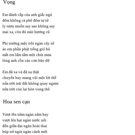
Vọng
Em đánh cắp của anh giấc ngủ
đêm không cà phê đêm tự tử
ly rượu muốn say sao không say
mai xa, còn đó mùi hương cũ
Phi trường mây trôi ngàn cây số
áo em phần phật tiếng gió hú
mắt em lấm tấm một chút mưa
lòng anh cồn cào cơn bão dữ
Em đã xa và đã xa thật
chuyến bay mang vội một lời thề
nửa trời trái đất không quay ngược
nửa trời còn lại hòn vọng thê.
Hoa sen cạn
Vượt lên trăm ngàn năm bay
vượt lên bạt ngàn nước nổi
đến giữa đại ngàn hoài thai
búp nở ngút ngàn cánh mới