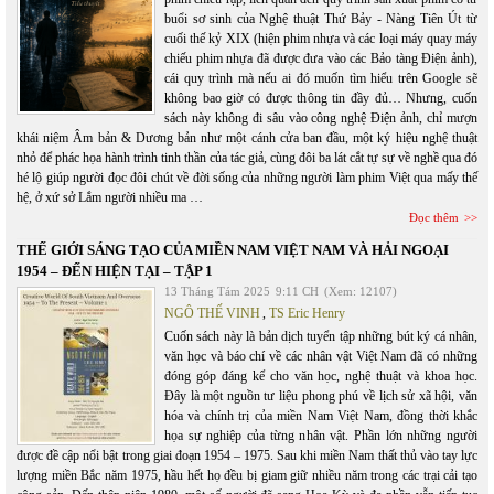
buổi sơ sinh của Nghệ thuật Thứ Bảy - Nàng Tiên Út từ
cuối thế kỷ XIX (hiện phim nhựa và các loại máy quay máy
chiếu phim nhựa đã được đưa vào các Bảo tàng Điện ảnh),
cái quy trình mà nếu ai đó muốn tìm hiểu trên Google sẽ
không bao giờ có được thông tin đầy đủ… Nhưng, cuốn
sách này không đi sâu vào công nghệ Điện ảnh, chỉ mượn
khái niệm Âm bản & Dương bản như một cánh cửa ban đầu, một ký hiệu nghệ thuật
nhỏ để phác họa hành trình tinh thần của tác giả, cùng đôi ba lát cắt tự sự về nghề qua đó
hé lộ giúp người đọc đôi chút về đời sống của những người làm phim Việt qua mấy thế
hệ, ở xứ sở Lắm người nhiều ma …
Đọc thêm
THẾ GIỚI SÁNG TẠO CỦA MIỀN NAM VIỆT NAM VÀ HẢI NGOẠI
1954 – ĐẾN HIỆN TẠI – TẬP 1
13 Tháng Tám 2025
9:11 CH
(Xem: 12107)
NGÔ THẾ VINH
,
TS Eric Henry
Cuốn sách này là bản dịch tuyển tập những bút ký cá nhân,
văn học và báo chí về các nhân vật Việt Nam đã có những
đóng góp đáng kể cho văn học, nghệ thuật và khoa học.
Đây là một nguồn tư liệu phong phú về lịch sử xã hội, văn
hóa và chính trị của miền Nam Việt Nam, đồng thời khắc
họa sự nghiệp của từng nhân vật. Phần lớn những người
được đề cập nổi bật trong giai đoạn 1954 – 1975. Sau khi miền Nam thất thủ vào tay lực
lượng miền Bắc năm 1975, hầu hết họ đều bị giam giữ nhiều năm trong các trại cải tạo