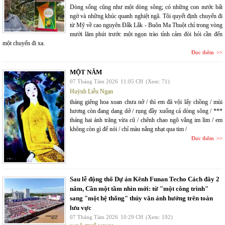
Dòng sống cũng như một dòng sông; có những con nước bất
ngờ và những khúc quanh nghiệt ngã. Tôi quyết định chuyến đi
từ Mỹ về cao nguyên Đắk Lắk - Buôn Ma Thuột chỉ trong vòng
mười lăm phút trước một ngọn trào tỉnh cảm đòi hỏi cần đến
một chuyến đi xa.
Đọc thêm
MỘT NĂM
07 Tháng Tám 2026
11:05 CH
(Xem: 71)
Huỳnh Liễu Ngạn
tháng giêng hoa xoan chưa nở / thì em đã vội lấy chồng / mùi
hương còn đang dang dở / rụng đầy xuống cả dòng sông / ***
tháng hai ánh trăng vừa cũ / chênh chao ngõ vắng im lìm / em
không còn gì để nói / chỉ màu nắng nhạt qua tim /
Đọc thêm
Sau lễ động thổ Dự án Kênh Funan Techo Cách đây 2
năm, Cần một tầm nhìn mới: từ "một công trình"
sang "một hệ thống" thủy văn ảnh hưởng trên toàn
lưu vực
07 Tháng Tám 2026
10:29 CH
(Xem: 192)