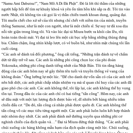
“Namu Ami Dabutsu!”, “Nam Mô A Di Đà Phật”. Đó là lời thì thầm của những
người hấp hối để tìm sự khuây khoả và yên ổn tâm hồn khi sắp ra đi. Tôi tin vào
nước Nhật, tôi không tin cái gọi là vị thần chiến tranh khoan dung, quảng đại.
Tôi muốn chết cho xứ sở của tôi nhưng chỉ chết với niềm tin của mình, truyền
thống Samurai, như là một con người, như là một chiến sĩ. Sự suy tư đã xoa dịu
nỗi tức giận trong lòng tôi. Và vào lúc đại tá Miura bước ra khỏi căn lều, tôi
hoàn toàn thoải mái. Vị đại tá leo lên một cái bục xếp bằng những thùng đựng
bia. Chầm chậm, ông nhìn khắp lượt, có vẻ buồn bã, như nhìn mặt chúng tôi lần
cuối cùng.
“Các anh sẽ đánh trả đối phương,” ông cất tiếng, “Những trận đánh tự vệ chấm
dứt từ đây trở về sau. Các anh là những phi công chọn lọc của phi đoàn
Yokosuka, những phi công danh tiếng nhứt của Nhật Bản. Tôi tin rằng hàng
động của các anh hôm nay sẽ gây thêm tên tuổi và truyền thống vẻ vang của
không đoàn.” Ông lưỡng lự một lúc. “Để cho danh dự vốn sẵn có của các anh trở
nên bất diệt, các anh phải chấp nhận nhiệm vụ mà sĩ quan chỉ huy của các anh đã
giao phó cho các anh. Các anh không thể, tôi lập lại, các anh không thể hy vọng
tồn tại. Trong đầu óc của các anh chỉ có hai tiếng “tấn công”. Hôm nay, các anh
sẽ đâu mặt với một lực lượng địch được bảo vệ, dĩ nhiên bởi hàng nhiều trăm
chiến đấu cơ. “Do đó, tấn công cá nhân phải được quên đi. Các anh không thể
tấn công vô các mục tiêu từng người một. Các anh phải luôn luôn kết hợp thành
một nhóm duy nhứt. Các anh phải đánh mở đường xuyên qua những phi cơ
nghinh chiến của địch quân và…” Đại tá Miura đứng thật thẳng. “Các anh phải
chúi xuống các hàng không mẫu hạm của địch quân cùng một lúc. Chúi xuống,