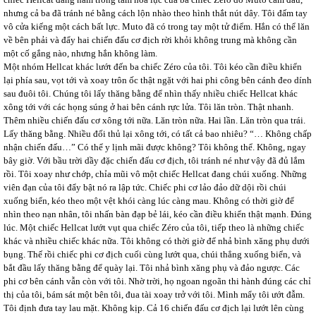
nhưng cả ba đã tránh né bằng cách lộn nhào theo hình thắt nút dây. Tôi đấm tay
vô cửa kiếng một cách bất lực. Muto đã có trong tay một tử điểm. Hắn có thể lăn
về bên phải và đẩy hai chiến đấu cơ địch rời khỏi không trung mà không cần
một cố gắng nào, nhưng hắn không làm.
Một nhóm Hellcat khác lướt đến ba chiếc Zéro của tôi. Tôi kéo cần điều khiển
lại phía sau, vọt tới và xoay trôn ốc thật ngặt với hai phi công bên cánh đeo dính
sau đuôi tôi. Chúng tôi lấy thăng bằng để nhìn thấy nhiều chiếc Hellcat khác
xông tới với các họng súng ở hai bên cánh rực lửa. Tôi lăn tròn. Thật nhanh.
Thêm nhiều chiến đấu cơ xông tới nữa. Lăn tròn nữa. Hai lần. Lăn tròn qua trái.
Lấy thăng bằng. Nhiều đối thủ lại xông tới, có tất cả bao nhiêu? “… Không chấp
nhận chiến đấu…” Có thể y lịnh mãi được không? Tôi không thể. Không, ngay
bây giờ. Với bầu trời dầy đặc chiến đấu cơ địch, tôi tránh né như vậy đã đủ lắm
rồi. Tôi xoay như chớp, chỉa mũi vô một chiếc Hellcat đang chúi xuống. Những
viên đạn của tôi đẩy bật nó ra lập tức. Chiếc phi cơ lảo đảo dữ dội rồi chúi
xuống biển, kéo theo một vệt khói càng lúc càng mau. Không có thời giờ để
nhìn theo nạn nhân, tôi nhấn bàn đạp bẻ lái, kéo cần điều khiển thật mạnh. Đúng
lúc. Một chiếc Hellcat lướt vụt qua chiếc Zéro của tôi, tiếp theo là những chiếc
khác và nhiều chiếc khác nữa. Tôi không có thời giờ để nhả bình xăng phụ dưới
bụng. Thế rồi chiếc phi cơ địch cuối cùng lướt qua, chúi thẳng xuống biển, và
bắt đầu lấy thăng bằng để quày lại. Tôi nhả bình xăng phụ và đảo ngược. Các
phi cơ bên cánh vẫn còn với tôi. Nhờ trời, họ ngoan ngoãn thi hành đúng các chỉ
thị của tôi, bám sát một bên tôi, đua tài xoay trở với tôi. Mình mẩy tôi ướt đẫm.
Tôi định đưa tay lau mặt. Không kịp. Cả 16 chiến đấu cơ địch lại lướt lên cùng