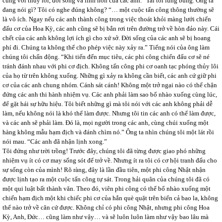
cùng với thủy lôi, đời sống và linh hồn của các anh.” Tai tôi lùng bùng. Ông ta
đang nói gì? Tôi có nghe đúng không? “… một cuộc tấn công thông thường sẽ
là vô ích. Ngay nếu các anh thành công trong việc thoát khỏi màng lưới chiến
đấu cơ của Hoa Kỳ, các anh cũng sẽ bị bắn rơi trên đường trở về hòn đảo này. Cái
chết của các anh không lợi ích gì cho xứ sở. Đời sống của các anh sẽ bị hoang
phí đi. Chúng ta không thể cho phép việc này xảy ra.” Tiếng nói của ông làm
chúng tôi chấn động. “Khi tiến đến mục tiêu, các phi công chiến đấu cơ sẽ né
tránh đánh nhau với phi cơ địch. Không tấn công phi cơ oanh tạc phóng thủy lôi
của họ từ trên không xuống. Những gì xảy ra không cần biết, các anh cứ giữ phi
cơ của các anh chung nhóm. Cánh sát cánh! Không một trở ngại nào có thể chận
đứng các anh thi hành nhiệm vụ. Các anh phải làm sao bổ nhào xuống cùng lúc,
để gặt hái sự hữu hiệu. Tôi biết những gì mà tôi nói với các anh không phải dễ
làm, nếu không nói là khó thể làm được. Nhưng tôi tin các anh có thể làm được,
và các anh sẽ phải làm. Đó là, mọi người trong các anh, cùng chúi xuống một
hàng không mẫu hạm địch và đánh chìm nó.” Ông ta nhìn chúng tôi một lát rồi
nói mau. “Các anh đã nhận lịnh xong.”
Tôi đứng như trời trồng! Trước đây, chúng tôi đã từng được giao phó những
nhiệm vụ ít có cơ may sống sót để trở về. Nhưng ít ra tôi có cơ hội tranh đấu cho
sự sống còn của mình! Rõ ràng, đây là lần đầu tiên, một phi công Nhật nhận
được lịnh tạo ra một cuộc tấn công tự sát. Trong hải quân của chúng tôi đã có
một qui luật bất thành văn. Theo đó, viên phi công có thể bổ nhào xuống một
chiến hạm địch một khi chiếc phi cơ của hắn què quặt trên biển cả bao la, không
thể nào trở về căn cứ được. Không chỉ có phi công Nhật, nhưng phi công Hoa
Kỳ, Anh, Đức… cũng làm như vậy… và sẽ luôn luôn làm như vậy bao lâu mà