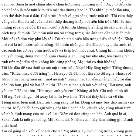
đầu, Iwo Jima là một chấm nhỏ ở chân trời, càng lúc càng nhỏ hơn, cho đến khi
nó chỉ còn là một mũi kim trên mặt đại dương bao la. Tôi nhìn lại một lần nữa,
khó thể thấy Iwo ở đâu. Chân trời lờ mờ và gợn sóng trước mắt tôi. Tôi cảm thấy
váng vất. Khuôn mặt của má tôi thấp thoáng khắp nơi trên bầu trời. Một ảo ảnh,
nhưng rõ rệt quá đỗi. Bà mỉm cười với tôi. Bà không biết rằng tôi sắp chết bằng
cách tự giết mình. Tôi nhìn mặt má tôi trừng trừng. Ảo ảnh tan dần và biến mất.
Một nỗi cô đơn vây phủ lấy tôi. Tôi như tan biến hẳn trong biển cả vô tận. Khắp
nơi chỉ là trời nước mênh mông. Tôi nhìn những chiến đấu cơ bay phía trước tôi,
các oanh tạc cơ bay phía trước nữa và thấp hơn một chút. Chúng hình như không
chuyển động, đứng một chỗ giữa không gian, lung lay nhè nhẹ, lên xuống rập
rình trên một tấm đệm không khí căng phồng. Mọi thứ có thật không?
Tôi lắc đầu để xua đuổi sự mù mịt trước mắt. Nhạc! Hãy lắng nghe! Tiếng dương
cầm. “Khúc nhạc dưới trăng”… Hatsuyo đã đàn một lần cho tôi nghe. Hatsuyo!
Khuôn mặt nàng hiện ra… một ảo ảnh? Tiếng nhạc lúc đầu phảng phất, rồi dần
dần lớn hơn, phá vỡ hai lỗ tai tôi. Tôi chưa bao giờ nói với nàng “Hatsuyo, anh
yêu em.” Tôi hét lớn. “Hatsuyo, anh yêu em!” Không ai hết. Chỉ một mình tôi.
Tôi nghĩ về nàng… tôi xoay lại nhìn Iwo Jima. Tôi chỉ thấy biển cả vô tận.
Tiếng nhạc biến mất. Bầu trời trong sáng trở lại. Động cơ máy bay đập mạnh vào
tai tôi. Mấy chiếc Zéro giữ vững đội hình hoàn hảo, chuẩn xác, cùng nhau lướt
về phía định mạng của máu và lửa. Niềm cô đơn cũng tan hẳn. Anh quá bi ai,
Sakai. Anh là một phi công. Một Samurai. Nhiệm vụ… hãy làm những gì mà anh
phải làm!
Tôi cố gắng sắp xếp kế hoạch cho những phút giây cuối cùng trong không gian,