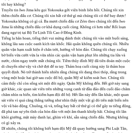
tôi hay không?
Truyền tin Iwo Jima kêu gọi Yokosuka gởi viện binh liên hồi. Chúng tôi xin
thêm chiến đấu cơ. Chúng tôi xin bất cứ thứ gì mà chúng tôi có thể bay được!
Yokosuka không có gì cả. Ba mươi chiến đấu cơ Zéro theo chúng tôi đến Iwo
Jima là những chiến đấu cơ khả dụng cuối cùng. Không có hơn nữa! Rối loạn
đang ngự trị tại Bộ Tư Lịnh Tối Cao ở Đông Kinh.
Tiếng la hân hoan, tiếng thét vui mừng đánh thức chúng tôi vào một buổi sáng,
không lâu sau cuộc oanh kích tàn khốc. Hải quân không quên chúng tôi. Nhiều
quân vận hạm xuất hiện ở chân trời, hướng về hòn đảo. Chúng tôi chạy xuống
bờ biển vừa cười vừa la vừa nhìn các quân vận hạm phụt lên những tia lửa và
nước, chìm ngay trước mắt chúng tôi. Tiềm thủy đỉnh Mỹ đã tiên đoán một cuộc
di chuyển như vậy và chờ đợi để ra tay. Thảm hoạ cuối cùng này là thảm họa
quyết định. Nó trở thành hiển nhiên rằng chúng tôi đang thoi thóp, rằng trong
vòng một hoặc hai giờ sau cuộc đổ bộ, quân Mỹ sẽ kiểm soát Iwo. Chúng tôi
cảm thấy chỉ còn sống sót một đôi ngày. Quân Mỹ không đến. Hết giờ này sang
giờ khác, các quan sát viên trên những vọng canh từ đầu đảo đến cuối đảo chăm
chăm nhìn ra biển, tìm kiếm hạm đội đổ bộ. Hết lần này đến lần khác, một quan
sát viên vì quá căng thẳng tưởng như nhìn thấy một vật gì đó trên mặt biển nên
vội vã báo động. Chuông, tù và, trống hay bất cứ thứ gì có thể gây ra tiếng động,
đã phá tan sự yên tĩnh của hòn đảo với một âm thanh khiếp hãi. Chúng tôi lăn
khỏi giường, mặt mày đanh lại, ghìm võ khí, sẵn sàng chiến đấu. Nhưng không
có gì xảy ra.
Dĩ nhiên, chúng tôi không biết hạm đội Mỹ đã quay hướng sang Phi Luật Tân,