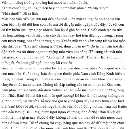
Viên phi công trưởng khoảng hai mươi hai tuổi, hỏi tôi:
“Thưa chuẩn úy, chúng ta nên bay phía trên hay phía dưới lớp mây?”
“Phía dưới!” Tôi ra lịnh.
Mưa bão vẫn tiếp tục, mù mịt đến nỗi nhiều lần mắt chúng tôi như bị bịt kín.
Cơn bão này dữ dội hơn cơn bão mà tôi đã gặp mấy ngày trước đây, lúc tôi còn
cố tìm kiếm lực lượng đặc nhiệm Hoa Kỳ ở gần Saipan. Chiếc oanh tạc cơ trồi
lên hụp xuống, và rơi thấp dần cho đến khi bay hớt trên đầu ngọn sóng. Trong
cơn tuyệt vọng, phi công trưởng quay khuôn mặt xanh xám sang tôi và hỏi một
câu thật bi ai. “Bây giờ, chúng ta ở đâu, thưa chuẩn úy?” Đó là một câu hỏi đần
độn nhứt mà tôi được nghe từ miệng một viên phi công. Tôi sửng sốt mất một
vài giây, không thốt nên lời. “Xuống đi! Tôi lái cho!”. Tôi hét. Hắn không phí
thời giờ, rời khỏi ghế ngồi trao tay lái cho tôi.
Gần chín mươi phút tôi bay như kẻ đui mù, cố đưa chiếc phi cơ què quặt ra khỏi
cơn mưa bão. Cuối cùng, bán đảo quen thuộc phía Nam vịnh Đông Kinh hiện ra
trong tầm mắt. Tiếng kêu mừng rỡ của phi hành đoàn và hành khách làm rung
chuyển chiếc oanh tạc cơ. Chúng tôi đáp xuống căn cứ oanh tạc cơ Kisarazu,
nằm phía bên kia vịnh, đối diện Yokosuka. Tôi đảo mắt quanh phi trường rộng
lớn. Nhật Bản! Tôi lại đặt chân lên quê hương! Đã bao lần tôi tưởng không bao
giờ nhìn thấy lại xứ sở. Chỉ một đôi giờ bay mà giữa đây và Iwo Jima khác biệt
biết bao! Đối với tôi, và mười người khác vừa rời bỏ đống tro than của núi Hades
trên đảo Iwo lại sau lưng, nước ngọt ngào và trong lành ở Nhật Bản là vật qúi
nhứt trên thế gian này. Nước ở đây không có mùi tro than dễ sợ như nước mưa
hứng ở Iwo Jima. Tất cả chúng tôi chạy băng qua sân bay để đến một tháp chứa
nước. Chúng tôi mở vòi cho nước mát lạnh bắn tung lên. Tôi uống lấy uống để,