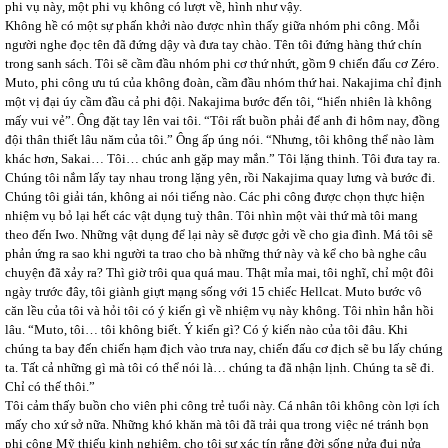
phi vụ này, một phi vụ không có lượt về, hình như vậy.
Không hề có một sự phấn khởi nào được nhìn thấy giữa nhóm phi công. Mỗi
người nghe đọc tên đã đứng dậy và đưa tay chào. Tên tôi đứng hàng thứ chín
trong sanh sách. Tôi sẽ cầm đầu nhóm phi cơ thứ nhứt, gồm 9 chiến đấu cơ Zéro.
Muto, phi công ưu tú của không đoàn, cầm đầu nhóm thứ hai. Nakajima chỉ định
một vị đại úy cầm đầu cả phi đội. Nakajima bước đến tôi, “hiển nhiên là không
mấy vui vẻ”. Ông đặt tay lên vai tôi. “Tôi rất buồn phải để anh đi hôm nay, đồng
đội thân thiết lâu năm của tôi.” Ông ấp úng nói. “Nhưng, tôi không thể nào làm
khác hơn, Sakai… Tôi… chúc anh gặp may mắn.” Tôi lặng thinh. Tôi đưa tay ra.
Chúng tôi nắm lấy tay nhau trong lặng yên, rồi Nakajima quay lưng và bước đi.
Chúng tôi giải tán, không ai nói tiếng nào. Các phi công được chọn thực hiện
nhiệm vụ bỏ lại hết các vật dụng tuỳ thân. Tôi nhìn một vài thứ mà tôi mang
theo đến Iwo. Những vật dụng để lại này sẽ được gởi về cho gia đình. Má tôi sẽ
phản ứng ra sao khi người ta trao cho bà những thứ này và kể cho bà nghe câu
chuyện đã xảy ra? Thì giờ trôi qua quá mau. Thật mỉa mai, tôi nghĩ, chỉ một đôi
ngày trước đây, tôi giành giựt mạng sống với 15 chiếc Hellcat. Muto bước vô
căn lều của tôi và hỏi tôi có ý kiến gì về nhiệm vụ này không. Tôi nhìn hắn hồi
lâu. “Muto, tôi… tôi không biết. Ý kiến gì? Có ý kiến nào của tôi đâu. Khi
chúng ta bay đến chiến hạm địch vào trưa nay, chiến đấu cơ địch sẽ bu lấy chúng
ta. Tất cả những gì mà tôi có thể nói là… chúng ta đã nhận lịnh. Chúng ta sẽ đi.
Chỉ có thế thôi.”
Tôi cảm thấy buồn cho viên phi công trẻ tuổi này. Cá nhân tôi không còn lợi ích
mấy cho xứ sở nữa. Những khó khăn mà tôi đã trải qua trong việc né tránh bọn
phi công Mỹ thiếu kinh nghiệm, cho tôi sự xác tín rằng đời sống nửa đui nửa