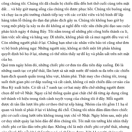
công chúng tôi. Chúng tôi đã chuẩn bị chiến đấu đến hơi thở cuối cùng trên mặt
đất… và bây giờ mạng sống của chúng tôi được phục hồi. Chúng tôi buông súng
và chạy ùa ra phi trường chánh tiếp tay với các cơ khí viên và bộ binh để lấp
hàng trăm lỗ thủng do đạn đại pháo địch gây ra. Chúng tôi không bao giờ hy
vọng một phép lạ xảy ra do đó không ai nghĩ đến việc sửa chữa phi đạo sau cuộc
pháo kích ngày 4 tháng Bảy. Tôi nằm trong số những phi công biến thành cu li,
làm việc sốt sắng và hăng say. Dĩ nhiên, không phải tất cả mọi người đều vui vẻ.
Còn những người phải ở lại. Chẳng hạn như các nhân viên bảo trì cũng như đơn
vị bộ binh phòng ngự. Những người này, không ai thốt một lời phản kháng
quyết định bỏ họ ở lại, nhưng có thể nhìn thấy sự đố kỵ và phẫn uất trên nét mặt
của họ.
Quá trưa ngày hôm đó, những chiếc phi cơ đưa tin đầu tiên đáp xuống. Đó là
những oanh tạc cơ phế thải, lần lượt sà sát mặt nước để tránh ra đa trên các chiến
hạm địch quanh quẩn trong khu vực, khám phá. Thật may cho chúng tôi, trong
suốt thời gian phi cơ đáp xuống và cất cánh, không có một chiến đấu cơ nào của
Hoa Kỳ xuất hiện. Có tất cả 7 oanh tạc cơ hai máy đến chở những người được
chọn để trở về Nhật. Ngay cả hệ thống quân giai chặt chẽ đã từng áp dụng cũng
trở thành vô hiệu trong tình cảnh tuyệt vọng của chúng tôi ở đây. Mỗi người
được di tản lần lượt lên phi cơ theo thứ tự xếp hàng. Nhóm của tôi gồm 11 hạ sĩ
quan và binh sĩ phải ở lại vì không đủ chỗ. Chúng tôi nhìn đăm đăm theo chiếc
phi cơ cuối cùng lướt trên không trung trực chỉ về Nhật. Ngày hôm sau, một phi
cơ duy nhứt quày lại hòn đảo để đón chúng tôi. Tôi mất tin tưởng khi nhìn thấy
chiếc phi cơ lảo đảo trên phi đạo. Không chỉ là một chiếc phi cơ phế thải, nhưng