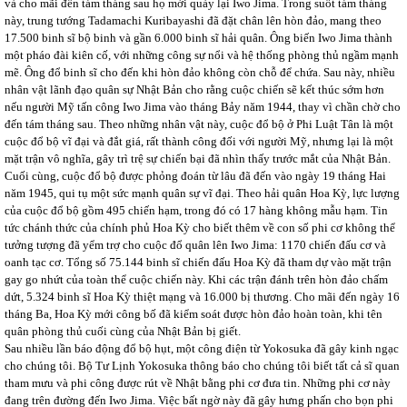
và cho mãi đến tám tháng sau họ mới quày lại Iwo Jima. Trong suốt tám tháng
này, trung tướng Tadamachi Kuribayashi đã đặt chân lên hòn đảo, mang theo
17.500 binh sĩ bộ binh và gần 6.000 binh sĩ hải quân. Ông biến Iwo Jima thành
một pháo đài kiên cố, với những công sự nổi và hệ thống phòng thủ ngầm mạnh
mẽ. Ông đổ binh sĩ cho đến khi hòn đảo không còn chỗ để chứa. Sau này, nhiều
nhân vật lãnh đạo quân sự Nhật Bản cho rằng cuộc chiến sẽ kết thúc sớm hơn
nếu người Mỹ tấn công Iwo Jima vào tháng Bảy năm 1944, thay vì chần chờ cho
đến tám tháng sau. Theo những nhân vật này, cuộc đổ bộ ở Phi Luật Tân là một
cuộc đổ bộ vĩ đại và đắt giá, rất thành công đối với người Mỹ, nhưng lại là một
mặt trận vô nghĩa, gây trì trệ sự chiến bại đã nhìn thấy trước mắt của Nhật Bản.
Cuối cùng, cuộc đổ bộ được phỏng đoán từ lâu đã đến vào ngày 19 tháng Hai
năm 1945, qui tụ một sức mạnh quân sự vĩ đại. Theo hải quân Hoa Kỳ, lực lượng
của cuộc đổ bộ gồm 495 chiến hạm, trong đó có 17 hàng không mẫu hạm. Tin
tức chánh thức của chính phủ Hoa Kỳ cho biết thêm về con số phi cơ không thể
tưởng tượng đã yểm trợ cho cuộc đổ quân lên Iwo Jima: 1170 chiến đấu cơ và
oanh tạc cơ. Tổng số 75.144 binh sĩ chiến đấu Hoa Kỳ đã tham dự vào mặt trận
gay go nhứt của toàn thể cuộc chiến này. Khi các trận đánh trên hòn đảo chấm
dứt, 5.324 binh sĩ Hoa Kỳ thiệt mạng và 16.000 bị thương. Cho mãi đến ngày 16
tháng Ba, Hoa Kỳ mới công bố đã kiểm soát được hòn đảo hoàn toàn, khi tên
quân phòng thủ cuối cùng của Nhật Bản bị giết.
Sau nhiều lần báo động đổ bộ hụt, một công điện từ Yokosuka đã gây kinh ngạc
cho chúng tôi. Bộ Tư Lịnh Yokosuka thông báo cho chúng tôi biết tất cả sĩ quan
tham mưu và phi công được rút về Nhật bằng phi cơ đưa tin. Những phi cơ này
đang trên đường đến Iwo Jima. Việc bất ngờ này đã gây hưng phấn cho bọn phi