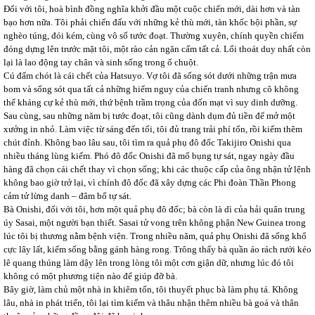
Đối với tôi, hoà bình đồng nghĩa khởi đầu một cuộc chiến mới, dài hơn và tàn
bạo hơn nữa. Tôi phải chiến đấu với những kẻ thù mới, tàn khốc bội phần, sự
nghèo túng, đói kém, cùng vô số tước đoạt. Thường xuyên, chính quyền chiếm
đóng dựng lên trước mặt tôi, một rào cản ngăn cấm tất cả. Lối thoát duy nhất còn
lại là lao động tay chân và sinh sống trong ổ chuột.
Cú đấm chót là cái chết của Hatsuyo. Vợ tôi đã sống sót dưới những trận mưa
bom và sống sót qua tất cả những hiểm nguy của chiến tranh nhưng cô không
thể kháng cự kẻ thù mới, thứ bệnh trầm trọng của đốn mạt vì suy dinh dưỡng.
Sau cùng, sau những năm bị tước đoạt, tôi cũng dành dụm đủ tiền để mở một
xưởng in nhỏ. Làm việc từ sáng đến tối, tôi đủ trang trải phí tổn, rồi kiếm thêm
chút đỉnh. Không bao lâu sau, tôi tìm ra quả phụ đô đốc Takijiro Onishi qua
nhiều tháng lùng kiếm. Phó đô đốc Onishi đã mổ bụng tự sát, ngay ngày đầu
hàng đã chọn cái chết thay vì chọn sống; khi các thuộc cấp của ông nhận tử lệnh
không bao giờ trở lại, vì chính đô đốc đã xây dựng các Phi đoàn Thần Phong
cảm tử lừng danh – đâm bổ tự sát.
Bà Onishi, đối với tôi, hơn một quả phụ đô đốc; bà còn là dì của hải quân trung
úy Sasai, một người bạn thiết. Sasai tử vong trên không phận New Guinea trong
lúc tôi bị thương nằm bệnh viện. Trong nhiều năm, quả phụ Onishi đã sống khổ
cực lây lất, kiếm sống bằng gánh hàng rong. Trông thấy bà quần áo rách rưới kéo
lê quang thúng làm dậy lên trong lòng tôi một cơn giận dữ, nhưng lúc đó tôi
không có một phương tiện nào để giúp đỡ bà.
Bây giờ, làm chủ một nhà in khiêm tốn, tôi thuyết phục bà làm phụ tá. Không
lâu, nhà in phát triển, tôi lại tìm kiếm và thâu nhận thêm nhiều bà goá và thân