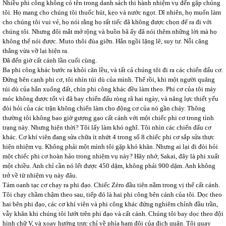
Nhiều phi công không có tên trong danh sách thi hành nhiệm vụ đến gặp chúng
tôi. Họ mang cho chúng tôi thuốc hút, kẹo và nước ngọt. Dĩ nhiên, họ muốn làm
cho chúng tôi vui vẻ, họ nói rằng họ rất tiếc đã không được chọn để ra đi với
chúng tôi. Nhưng đôi mắt mở rộng và buồn bã ấy đã nói thêm những lời mà họ
không thể nói được. Muto thôi đùa giỡn. Hắn ngồi lặng lẽ, suy tư. Nỗi căng
thẳng vừa vỡ lại hiện ra.
Đã đến giờ cất cánh lần cuối cùng.
Ba phi công khác bước ra khỏi căn lều, và tất cả chúng tôi đi ra các chiến đấu cơ.
Đứng bên cạnh phi cơ, tôi nhìn túi dù của mình. Thế rồi, khi một người quăng
túi dù của hắn xuống đất, chín phi công khác đều làm theo. Phi cơ của tôi máy
móc không được tốt vì đã bay chiến đấu ròng rã hai ngày, và năng lực thiết yếu
đòi hỏi của các trận không chiến làm cho động cơ của nó gần cháy. Thông
thường tôi không bao giờ gượng gạo cất cánh với một chiếc phi cơ trong tình
trạng này. Nhưng hiện thời? Tôi lấy làm khó nghĩ. Tôi nhìn các chiến đấu cơ
khác. Cơ khí viên đang sửa chữa ít nhứt 4 trong số 8 chiếc phi cơ sắp sửa thực
hiện nhiệm vụ. Không phải một mình tôi gặp khó khăn. Nhưng ai lại đi đòi hỏi
một chiếc phi cơ hoàn hảo trong nhiệm vụ này? Hãy nhớ, Sakai, đây là phi xuất
một chiều. Anh chỉ cần nó lết được 450 dặm, không phải 900 dặm. Anh không
trở về từ nhiệm vụ này đâu.
Tám oanh tạc cơ chạy ra phi đạo. Chiếc Zéro đầu tiên nằm trong vị thế cất cánh.
Tôi chạy chầm chậm theo sau, tiếp đó là hai phi công bên cánh của tôi. Dọc theo
hai bên phi đạo, các cơ khí viên và phi công khác đứng nghiêm chỉnh đầu trần,
vẫy khăn khi chúng tôi lướt trên phi đạo và cất cánh. Chúng tôi bay dọc theo đội
hình chữ V, và xoay hướng trực chỉ về phía hạm đội của địch quân. Tôi quay