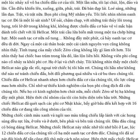
một lúc nhảy xổ vô ba chiến đấu cơ của tôi. Một lần nữa, tôi lại chúi, lộn, đảo và
lăn. Cần điều khiển lên, xuống, giữa, phải, trái. Đá bàn đạp lái. Loé sáng, những
lằn đạn. Trật, và trật nữa. Bọn phi công Mỹ nhắm yếu. Tôi liếc nhìn nhóm oanh
tạc cơ. Đó là một lò sát sinh? Uể oải, chậm chạp, với những trái thủy lôi trong
bụng, trôi lờ đờ trong không khí, không được chiến đấu cơ bảo vệ vì mắc bận
đánh trối chết với lũ Hellcat. Một trái cầu lửa biến mất trong một tia chớp hừng
hực. Một oanh tạc cơ nữa nổ tung… Không đầy một phút, cả bảy oanh tạc cơ
đều đi đời. Ngay cả một cái thân hoặc một cái cánh nguyên vẹn cũng không
nhìn thấy. Tình trạng của mấy chiếc Zéro cũng không lấy gì làm tốt hơn. Tôi
nhìn thấy hai chiếc bao trùm trong lửa đỏ, lăn lộn liên hồi. Không viên phi công
nào cố nhảy ra khỏi phi cơ. Họ ở lại và chết cháy. Tôi không nhìn thấy một chiếc
Hellcat nào gặp rắc rối, ngoại trừ chiếc bị tôi bắn rơi. Chúng tôi hầu như không
thể nào né tránh chiến đấu, bởi đối phương quá nhiều và cứ bu theo chúng tôi.
Chiến đấu cơ Hellcat nhanh nhẹn hơn chiến đấu cơ của chúng tôi, tốc lực cũng
mau hơn nhiều. Chỉ nhờ sự thiếu kinh nghiệm của bọn phi công địch đã cứu
chúng tôi. Nếu họ có kinh nghiệm hơn chút nữa, mỗi chiếc Zéro sẽ bị hạ không
đầy một phút. Hiện thời chỉ nhóm của tôi còn hiện diện trên bầu trời. Những
chiếc Hellcat đã quét sạch các phi cơ Nhật khác, bấy giờ bâu đến kết hợp với 16
chiến đấu cơ đang tấn công nhóm của tôi.
Những chiếc cánh màu xanh và ngôi sao màu trắng chiếu lấp lánh với các họng
súng đều rực lửa, ở trên và ở dưới, bên phải và bên trái chúng tôi. Đâu đâu cũng
có bóng dáng Hellcat. Những chiếc Hellcat này nhắc nhở tôi nhớ hồi ở Lae, lúc
12 chiến đấu cơ của chúng tôi cố hạ một oanh tạc cơ đơn độc. Chúng tôi đã xé
nát đội hình để tấn công đối thủ một cách nôn nóng. Hiện thời mấy chiếc Hellcat