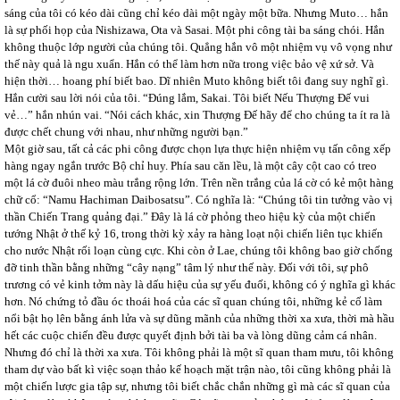
sáng của tôi có kéo dài cũng chỉ kéo dài một ngày một bữa. Nhưng Muto… hắn
là sự phối họp của Nishizawa, Ota và Sasai. Một phi công tài ba sáng chói. Hắn
không thuộc lớp người của chúng tôi. Quẳng hắn vô một nhiệm vụ vô vọng như
thế này quả là ngu xuẩn. Hắn có thể làm hơn nữa trong việc bảo vệ xứ sở. Và
hiện thời… hoang phí biết bao. Dĩ nhiên Muto không biết tôi đang suy nghĩ gì.
Hắn cười sau lời nói của tôi. “Đúng lắm, Sakai. Tôi biết Nếu Thượng Đế vui
vẻ…” hắn nhún vai. “Nói cách khác, xin Thượng Đế hãy để cho chúng ta ít ra là
được chết chung với nhau, như những người bạn.”
Một giờ sau, tất cả các phi công được chọn lựa thực hiện nhiệm vụ tấn công xếp
hàng ngay ngắn trước Bộ chỉ huy. Phía sau căn lều, là một cây cột cao có treo
một lá cờ đuôi nheo màu trắng rộng lớn. Trên nền trắng của lá cờ có kẻ một hàng
chữ cổ: “Namu Hachiman Daibosatsu”. Có nghĩa là: “Chúng tôi tin tưởng vào vị
thần Chiến Trang quảng đại.” Đây là lá cờ phỏng theo hiệu kỳ của một chiến
tướng Nhật ở thế kỷ 16, trong thời kỳ xảy ra hàng loạt nội chiến liên tục khiến
cho nước Nhật rối loạn cùng cực. Khi còn ở Lae, chúng tôi không bao giờ chống
đỡ tinh thần bằng những “cây nạng” tâm lý như thế này. Đối với tôi, sự phô
trương có vẻ kinh tởm này là dấu hiệu của sự yếu đuối, không có ý nghĩa gì khác
hơn. Nó chứng tỏ đầu óc thoái hoá của các sĩ quan chúng tôi, những kẻ cố làm
nổi bật họ lên bằng ánh lửa và sự dũng mãnh của những thời xa xưa, thời mà hầu
hết các cuộc chiến đều được quyết định bởi tài ba và lòng dũng cảm cá nhân.
Nhưng đó chỉ là thời xa xưa. Tôi không phải là một sĩ quan tham mưu, tôi không
tham dự vào bất kì việc soạn thảo kế hoạch mặt trận nào, tôi cũng không phải là
một chiến lược gia tập sự, nhưng tôi biết chắc chắn những gì mà các sĩ quan của