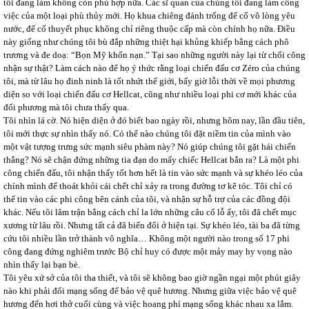
tôi đang làm không còn phù hợp nữa. Các sĩ quan của chúng tôi đang làm công
việc của một loại phù thủy mới. Họ khua chiêng đánh trống để cổ võ lòng yêu
nước, để cố thuyết phục không chỉ riêng thuộc cấp mà còn chính họ nữa. Điều
này giống như chúng tôi bù đắp những thiệt hại khủng khiếp bằng cách phô
trương và đe doạ: “Bọn Mỹ khốn nạn.” Tại sao những người này lại từ chối công
nhận sự thật? Làm cách nào để họ ý thức rằng loại chiến đấu cơ Zéro của chúng
tôi, mà từ lâu họ đinh ninh là tốt nhứt thế giới, bấy giờ lỗi thời về mọi phương
diện so với loại chiến đấu cơ Hellcat, cũng như nhiều loại phi cơ mới khác của
đối phương mà tôi chưa thấy qua.
Tôi nhìn lá cờ. Nó hiện diện ở đó biết bao ngày rồi, nhưng hôm nay, lần đầu tiên,
tôi mới thực sự nhìn thấy nó. Có thể nào chúng tôi đặt niềm tin của mình vào
một vật tượng trưng sức mạnh siêu phàm này? Nó giúp chúng tôi gặt hái chiến
thắng? Nó sẽ chận đứng những tia đạn do mấy chiếc Hellcat bắn ra? Là một phi
công chiến đấu, tôi nhận thấy tốt hơn hết là tin vào sức mạnh và sự khéo léo của
chính mình để thoát khỏi cái chết chỉ xảy ra trong đường tơ kẽ tóc. Tôi chỉ có
thể tin vào các phi công bên cánh của tôi, và nhận sự hỗ trợ của các đồng đội
khác. Nếu tôi lâm trận bằng cách chỉ la lớn những câu cổ lỗ ấy, tôi đã chết mục
xương từ lâu rồi. Nhưng tất cả đã biến đổi ở hiện tại. Sự khéo léo, tài ba đã từng
cứu tôi nhiều lần trở thành vô nghĩa… Không một người nào trong số 17 phi
công đang đứng nghiêm trước Bộ chỉ huy có được một mảy may hy vọng nào
nhìn thấy lại bạn bè.
Tôi yêu xứ sở của tôi tha thiết, và tôi sẽ không bao giờ ngần ngại một phút giây
nào khi phải đổi mạng sống để bảo vệ quê hương. Nhưng giữa việc bảo vệ quê
hương đến hơi thở cuối cùng và việc hoang phí mạng sống khác nhau xa lắm.