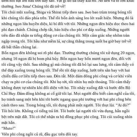
đêm nổi bật lên bầu trời đầy sao. Vật gì đó đã thấy kia rồi. Nó đen và to lớn khác
thường. Iwo Jima! Chúng tôi đã trở về!
Tôi chúi mũi xuống, Shiga và Shirai tiếp theo sau. Iwo bao trùm trong bóng tối
khi chúng tôi đảo phía trên. Thế rồi bốn ánh sáng leo lét xuất hiện. Nhưng đó là
những ngọn lửa huyền diệu, kì bí đối với tôi. Những ngọn đèn hiệu dọc theo hai
phi đạo chánh. Chúng chớp tắt, báo hiệu cho phi cơ đáp xuống. Những người
trên đảo đã nhận ra tiếng động cơ của chúng tôi. Một cảm giác nhẹ nhõm tràn
ngập trong tôi. Tôi hầu như mềm lả, sự căng thẳng trong suốt ba giờ bay trở về
đã bất thần chùng lại.
Bốn ngọn đèn không soi rõ phi đạo. Thường thường chúng tôi xử dụng 20 ngọn,
nhưng 16 ngọn đã bị bom phá hủy. Bốn ngọn hay bốn mươi ngọn đèn, đối với
tôi cũng vậy thôi. Sau những gì mà chúng tôi đã bỏ lại sau lưng, tôi cảm thấy có
thể đáp xuống trong bóng tối. Thế rồi tôi đáp xuống, lướt trên sân bay với hai
chiến đấu cơ liên tiếp theo sau. Đèn tắt. Một đám đông phi công và cơ khí viên
chạy ra phi cơ của chúng tôi. Khi họ tới, tôi nhìn họ một thoáng. Tôi cảm thấy
không được tự nhiên khi đối diện với họ. Tôi nhảy xuống đất và bước đến Bộ
Chỉ Huy. Đám đông không ai cố giữ tôi lại. Mọi người đều biết cảm nghĩ của tôi,
họ tránh sang một bên khi tôi bước ngang qua phi trường với hai phi công bên
cánh theo sau. Trong bóng tối, tôi đụng phải một người. Tôi thụt lùi. “Ai đó?”
Tôi hỏi lớn. Không có tiếng trả lời. Tôi bước lại người tôi vừa đụng, hắn ngồi
bệt trên mặt đất. Tôi có thể nhận ra bộ đồng phục phi công. Tôi cúi xuống nhìn
mặt hắn.
“Muto!”
Viên phi công ngồi củ rũ, đầu gục trên đôi tay.