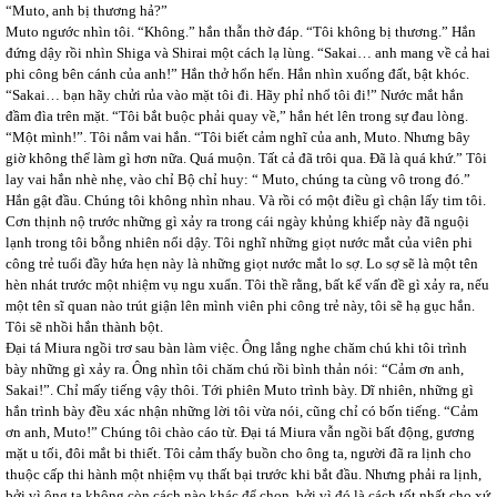
“Muto, anh bị thương hả?”
Muto ngước nhìn tôi. “Không.” hắn thẫn thờ đáp. “Tôi không bị thương.” Hắn
đứng dậy rồi nhìn Shiga và Shirai một cách lạ lùng. “Sakai… anh mang về cả hai
phi công bên cánh của anh!” Hắn thở hổn hển. Hắn nhìn xuống đất, bật khóc.
“Sakai… bạn hãy chửi rủa vào mặt tôi đi. Hãy phỉ nhổ tôi đi!” Nước mắt hắn
đầm đìa trên mặt. “Tôi bắt buộc phải quay về,” hắn hét lên trong sự đau lòng.
“Một mình!”. Tôi nắm vai hắn. “Tôi biết cảm nghĩ của anh, Muto. Nhưng bây
giờ không thể làm gì hơn nữa. Quá muộn. Tất cả đã trôi qua. Đã là quá khứ.” Tôi
lay vai hắn nhè nhẹ, vào chỉ Bộ chỉ huy: “ Muto, chúng ta cùng vô trong đó.”
Hắn gật đầu. Chúng tôi không nhìn nhau. Và rồi có một điều gì chận lấy tim tôi.
Cơn thịnh nộ trước những gì xảy ra trong cái ngày khủng khiếp này đã nguội
lạnh trong tôi bỗng nhiên nổi dậy. Tôi nghĩ những giọt nước mắt của viên phi
công trẻ tuổi đầy hứa hẹn này là những giọt nước mắt lo sợ. Lo sợ sẽ là một tên
hèn nhát trước một nhiệm vụ ngu xuẩn. Tôi thề rằng, bất kể vấn đề gì xảy ra, nếu
một tên sĩ quan nào trút giận lên mình viên phi công trẻ này, tôi sẽ hạ gục hắn.
Tôi sẽ nhồi hắn thành bột.
Đại tá Miura ngồi trơ sau bàn làm việc. Ông lắng nghe chăm chú khi tôi trình
bày những gì xảy ra. Ông nhìn tôi chăm chú rồi bình thản nói: “Cảm ơn anh,
Sakai!”. Chỉ mấy tiếng vậy thôi. Tới phiên Muto trình bày. Dĩ nhiên, những gì
hắn trình bày đều xác nhận những lời tôi vừa nói, cũng chỉ có bốn tiếng. “Cảm
ơn anh, Muto!” Chúng tôi chào cáo từ. Đại tá Miura vẫn ngồi bất động, gương
mặt u tối, đôi mắt bi thiết. Tôi cảm thấy buồn cho ông ta, người đã ra lịnh cho
thuộc cấp thi hành một nhiệm vụ thất bại trước khi bắt đầu. Nhưng phải ra lịnh,
bởi vì ông ta không còn cách nào khác để chọn, bởi vì đó là cách tốt nhất cho xứ