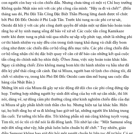
con người còn bay và còn chiến đấu. Nhưng chưa từng có một vị Chỉ huy trưởng
Không quân Nhật nào nói với các phi công của mình: “Hãy ra đi và chết!”. (Bốn
tháng sau đó, Phi Đội Tấn Công Đặc Biệt Thần Phong lừng danh được tổ chức
bởi Phó Đô Đốc Onishi ở Phi Luật Tân. Trước khi tung ra các phi cơ tự sát,
Onishi đã hội ý với các phi công dưới quyền để nhận một sự đảm bảo hoàn toàn
rằng họ sẽ hy sinh mạng sống để bảo vệ xứ sở. Các cuộc tấn công Kamikaze
trước khi được tung ra phải trải qua nhiều sự sắp xếp phức tạp, nhứt là những phi
cơ thi hành nhiệm vụ này đều còn trong tình trạng khả dụng và chất đầy bom
cũng như được các chiến đấu cơ hộ tống đến mục tiêu. Các phi công chiến đấu
cơ hộ tống nhận chỉ thị đặc biệt quay về căn cứ để báo cáo những kết quả cuộc
tấn công do chính mắt họ nhìn thấy. Ở Iwo Jima, việc này hoàn toàn khác hẳn.
Ngay cả những chiếc Zéro không mang bom khi thi hành nhiệm vụ hầu như đã
đến kỳ phế thải cũng cất cánh. Đại tá Miura, người ban tử lịnh cho chúng tôi, đã
chết vì nhiệm vụ, trong khi Phó Đô Đốc Onishi cam tâm mổ bụng sau cuộc đầu
hàng của Nhật Bản.)
Những lời nói của Miura đã gây sự xúc động dữ dội cho các phi công đứng tập
họp. Trường hợp những người hy sinh đời sống của họ với sự cân nhắc, thì lời
nói, dáng vẻ, sự dũng cảm phi thường cũng như kinh nghiệm chiến đấu của đại
tá Miura sẽ gây phấn khởi tinh thần cho họ. Nhưng hiện tại lại khác hẳn. Hiện
tại, họ biết rằng họ sẽ ra đi không bao giờ trở lại, những người lên không trung
lần cuối. Tư tưởng tôi hỗn độn. Tôi không phẫn nộ mà cũng không tuyệt vọng.
Tim tôi, trí óc tôi có thể nói là đã đông lạnh. Tôi nhớ lại câu: “Một Samurai sống
một đời sống như vậy, hắn phải luôn luôn chuẩn bị để chết.” Tuy nhiên, giáo
điều Samurai không bao giờ đòi hỏi một người chuẩn bị liên tục để tự hủy. Có sự