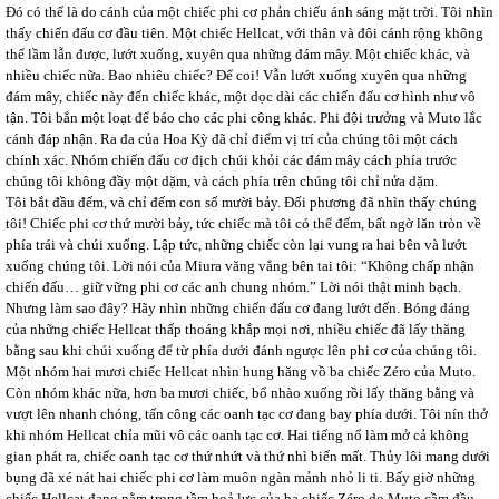
Đó có thể là do cánh của một chiếc phi cơ phản chiếu ánh sáng mặt trời. Tôi nhìn
thấy chiến đấu cơ đầu tiên. Một chiếc Hellcat, với thân và đôi cánh rộng không
thể lầm lẫn được, lướt xuống, xuyên qua những đám mây. Một chiếc khác, và
nhiều chiếc nữa. Bao nhiêu chiếc? Để coi! Vẫn lướt xuống xuyên qua những
đám mây, chiếc này đến chiếc khác, một dọc dài các chiến đấu cơ hình như vô
tận. Tôi bắn một loạt để báo cho các phi công khác. Phi đội trưởng và Muto lắc
cánh đáp nhận. Ra đa của Hoa Kỳ đã chỉ điểm vị trí của chúng tôi một cách
chính xác. Nhóm chiến đấu cơ địch chúi khỏi các đám mây cách phía trước
chúng tôi không đầy một dặm, và cách phía trên chúng tôi chỉ nửa dặm.
Tôi bắt đầu đếm, và chỉ đếm con số mười bảy. Đối phương đã nhìn thấy chúng
tôi! Chiếc phi cơ thứ mười bảy, tức chiếc mà tôi có thể đếm, bất ngờ lăn tròn về
phía trái và chúi xuống. Lập tức, những chiếc còn lại vung ra hai bên và lướt
xuống chúng tôi. Lời nói của Miura văng vẳng bên tai tôi: “Không chấp nhận
chiến đấu… giữ vững phi cơ các anh chung nhóm.” Lời nói thật minh bạch.
Nhưng làm sao đây? Hãy nhìn những chiến đấu cơ đang lướt đến. Bóng dáng
của những chiếc Hellcat thấp thoáng khắp mọi nơi, nhiều chiếc đã lấy thăng
bằng sau khi chúi xuống để từ phía dưới đánh ngược lên phi cơ của chúng tôi.
Một nhóm hai mươi chiếc Hellcat nhìn hung hăng vồ ba chiếc Zéro của Muto.
Còn nhóm khác nữa, hơn ba mươi chiếc, bổ nhào xuống rồi lấy thăng bằng và
vượt lên nhanh chóng, tấn công các oanh tạc cơ đang bay phía dưới. Tôi nín thở
khi nhóm Hellcat chỉa mũi vô các oanh tạc cơ. Hai tiếng nổ làm mở cả không
gian phát ra, chiếc oanh tạc cơ thứ nhứt và thứ nhì biến mất. Thủy lôi mang dưới
bụng đã xé nát hai chiếc phi cơ làm muôn ngàn mảnh nhỏ li ti. Bấy giờ những
chiếc Hellcat đang nằm trong tầm hoả lực của ba chiếc Zéro do Muto cầm đầu,