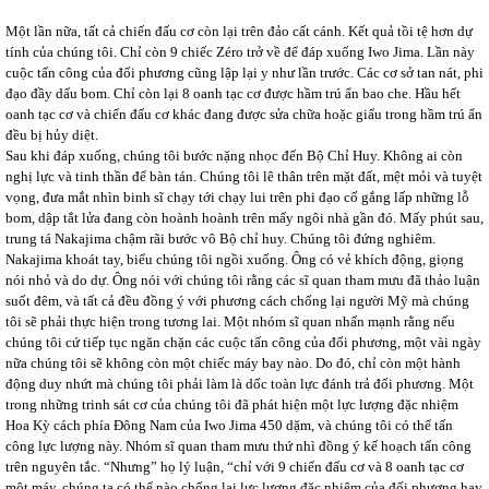
Một lần nữa, tất cả chiến đấu cơ còn lại trên đảo cất cánh. Kết quả tồi tệ hơn dự
tính của chúng tôi. Chỉ còn 9 chiếc Zéro trở về để đáp xuống Iwo Jima. Lần này
cuộc tấn công của đối phương cũng lập lại y như lần trước. Các cơ sở tan nát, phi
đạo đầy dấu bom. Chỉ còn lại 8 oanh tạc cơ được hầm trú ẩn bao che. Hầu hết
oanh tạc cơ và chiến đấu cơ khác đang được sửa chữa hoặc giấu trong hầm trú ẩn
đều bị hủy diệt.
Sau khi đáp xuống, chúng tôi bước nặng nhọc đến Bộ Chỉ Huy. Không ai còn
nghị lực và tinh thần để bàn tán. Chúng tôi lê thân trên mặt đất, mệt mỏi và tuyệt
vọng, đưa mắt nhìn binh sĩ chạy tới chạy lui trên phi đạo cố gắng lấp những lỗ
bom, dập tắt lửa đang còn hoành hoành trên mấy ngôi nhà gần đó. Mấy phút sau,
trung tá Nakajima chậm rãi bước vô Bộ chỉ huy. Chúng tôi đứng nghiêm.
Nakajima khoát tay, biểu chúng tôi ngồi xuống. Ông có vẻ khích động, giọng
nói nhỏ và do dự. Ông nói với chúng tôi rằng các sĩ quan tham mưu đã thảo luận
suốt đêm, và tất cả đều đồng ý với phương cách chống lại người Mỹ mà chúng
tôi sẽ phải thực hiện trong tương lai. Một nhóm sĩ quan nhấn mạnh rằng nếu
chúng tôi cứ tiếp tục ngăn chặn các cuộc tấn công của đối phương, một vài ngày
nữa chúng tôi sẽ không còn một chiếc máy bay nào. Do đó, chỉ còn một hành
động duy nhứt mà chúng tôi phải làm là dốc toàn lực đánh trả đối phương. Một
trong những trinh sát cơ của chúng tôi đã phát hiện một lực lượng đặc nhiệm
Hoa Kỳ cách phía Đông Nam của Iwo Jima 450 dặm, và chúng tôi có thể tấn
công lực lượng này. Nhóm sĩ quan tham mưu thứ nhì đồng ý kế hoạch tấn công
trên nguyên tắc. “Nhưng” họ lý luận, “chỉ với 9 chiến đấu cơ và 8 oanh tạc cơ
một máy, chúng ta có thể nào chống lại lực lượng đặc nhiệm của đối phương hay