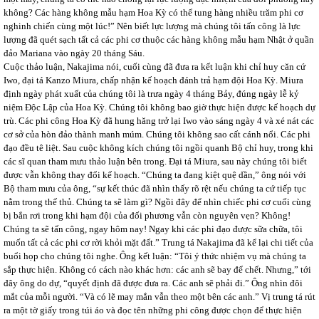
không? Các hàng không mẫu hạm Hoa Kỳ có thể tung hàng nhiều trăm phi cơ
nghinh chiến cùng một lúc!” Nên biết lực lượng mà chúng tôi tấn công là lực
lượng đã quét sạch tất cả các phi cơ thuộc các hàng không mẫu hạm Nhật ở quần
đảo Mariana vào ngày 20 tháng Sáu.
Cuộc thảo luận, Nakajima nói, cuối cùng đã đưa ra kết luận khi chỉ huy căn cứ
Iwo, đại tá Kanzo Miura, chấp nhận kế hoạch đánh trả hạm đội Hoa Kỳ. Miura
định ngày phát xuất của chúng tôi là trưa ngày 4 tháng Bảy, đúng ngày lễ kỷ
niệm Độc Lập của Hoa Kỳ. Chúng tôi không bao giờ thực hiện được kế hoạch dự
trù. Các phi công Hoa Kỳ đã hung hăng trở lại Iwo vào sáng ngày 4 và xé nát các
cơ sở của hòn đảo thành manh múm. Chúng tôi không sao cất cánh nổi. Các phi
đạo đều tê liệt. Sau cuộc không kích chúng tôi ngồi quanh Bộ chỉ huy, trong khi
các sĩ quan tham mưu thảo luận bên trong. Đại tá Miura, sau này chúng tôi biết
được vẫn không thay đổi kế hoạch. “Chúng ta đang kiệt quệ dần,” ông nói với
Bộ tham mưu của ông, “sự kết thúc đã nhìn thấy rõ rệt nếu chúng ta cứ tiếp tục
nằm trong thế thủ. Chúng ta sẽ làm gì? Ngồi đây để nhìn chiếc phi cơ cuối cùng
bị bắn rơi trong khi hạm đội của đối phương vẫn còn nguyên vẹn? Không!
Chúng ta sẽ tấn công, ngay hôm nay! Ngay khi các phi đạo được sữa chữa, tôi
muốn tất cả các phi cơ rời khỏi mặt đất.” Trung tá Nakajima đã kể lại chi tiết của
buổi họp cho chúng tôi nghe. Ông kết luận: “Tôi ý thức nhiệm vụ mà chúng ta
sắp thực hiện. Không có cách nào khác hơn: các anh sẽ bay để chết. Nhưng,” tới
đây ông do dự, “quyết định đã được đưa ra. Các anh sẽ phải đi.” Ông nhìn đôi
mắt của mỗi người. “Và có lẽ may mắn vẫn theo một bên các anh.” Vị trung tá rút
ra một tờ giấy trong túi áo và đọc tên những phi công được chọn để thực hiện