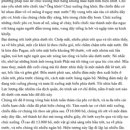
phương pháp nào để chúi xuống một hàng không mẫu hạm hữu hiệu nhứt. Chỗ
nào yếu nhứt trên chiếc tàu? Ống khói! Chui xuống ống khói. Ba chiến đấu cơ
hè nhau đâm vô vỏ mỏng ở ngay mực nước? Hy vọng trên sàn tàu có nhiều dãy
phi cơ, bình của chúng chứa đầy xăng, bên trong chứa đầy bom. Chúi xuống
những chiếc phi cơ, bom sẽ nổ, xăng sẽ cháy, biến chiếc tàu thành một địa ngục
với hàng ngàn người đẫm trong máu, vang dậy tiếng la hét và ngập tràn sự kinh
khiếp.
Đại dương trôi lướt phía dưới tôi. Chớp mắt, nhiều phút trôi qua và tôi nhìn thấy,
xa về bên phải, một cột khói lả theo chiều gió, trôi chầm chậm trên mặt nước. Đó
là hòn đảo Pagan, nổi trên mặt biển khoảng 90 thước, với một nhóm núi lửa
ngầm, toả hơi nghi ngút qua sức nóng lan rộng và luồn sâu dưới nước. Nó nhắc
tôi, nhớ lại những hình ảnh trong kinh Phật mà tôi từng coi qua lúc còn nhỏ. Mỉa
mau thay, mảnh đất cuối cùng mà tôi được nhìn thấy là một mảnh đất lờ mờ, sôi
sụt, bốc lửa và gớm ghê. Bốn mươi phút sau, nhiều đám mây đen xuất hiện ở
chân trời, phía trước chúng tôi, cách mặt nước hàng ngàn bộ. Những đám mây ấy
đang trút cuồng phong và mưa lũ xuống mặt biển phía dưới. Tôi nhìn bản đồ.
Lực lượng đặc nhiệm của địch quân, do trinh sát cơ chỉ điểm, nằm ở một nơi nào
đó dưới cơn mưa bão dữ dội này.
Chúng tôi đã ở trong vòng bán kính tuần thám của phi cơ địch, và ra đa trên các
chiến hạm chắc chắn đã phát hiện chúng tôi. Tám oanh tạc cơ chúi mũi xuống,
chiến đấu cơ chúng tôi theo sát phía sau. Ở 16.000 bộ, chúng tôi rớt vô một đám
mây dày đặc, trở thành kẻ đui mù trong nhiều giây, rồi lướt xuyên qua và tiếp tục
chúi xuống. Ở cao độ 13.000 bộ, một vật gì nhá sáng trên bầu trời, xa về phía
trước, và trên chúng tôi nhiều ngàn bộ. Hiện tượng này lập đi lập lại nhiều lần.