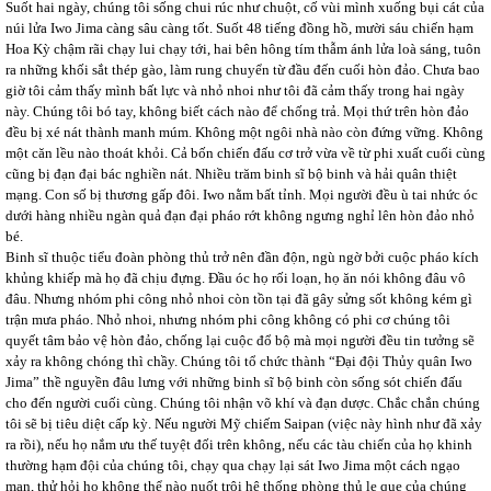
Suốt hai ngày, chúng tôi sống chui rúc như chuột, cố vùi mình xuống bụi cát của
núi lửa Iwo Jima càng sâu càng tốt. Suốt 48 tiếng đồng hồ, mười sáu chiến hạm
Hoa Kỳ chậm rãi chạy lui chạy tới, hai bên hông tím thẫm ánh lửa loà sáng, tuôn
ra những khối sắt thép gào, làm rung chuyển từ đầu đến cuối hòn đảo. Chưa bao
giờ tôi cảm thấy mình bất lực và nhỏ nhoi như tôi đã cảm thấy trong hai ngày
này. Chúng tôi bó tay, không biết cách nào để chống trả. Mọi thứ trên hòn đảo
đều bị xé nát thành manh múm. Không một ngôi nhà nào còn đứng vững. Không
một căn lều nào thoát khỏi. Cả bốn chiến đấu cơ trở vừa về từ phi xuất cuối cùng
cũng bị đạn đại bác nghiền nát. Nhiều trăm binh sĩ bộ binh và hải quân thiệt
mạng. Con số bị thương gấp đôi. Iwo nằm bất tỉnh. Mọi người đều ù tai nhức óc
dưới hàng nhiều ngàn quả đạn đại pháo rớt không ngưng nghỉ lên hòn đảo nhỏ
bé.
Binh sĩ thuộc tiểu đoàn phòng thủ trở nên đần độn, ngù ngờ bởi cuộc pháo kích
khủng khiếp mà họ đã chịu đựng. Đầu óc họ rối loạn, họ ăn nói không đâu vô
đâu. Nhưng nhóm phi công nhỏ nhoi còn tồn tại đã gây sửng sốt không kém gì
trận mưa pháo. Nhỏ nhoi, nhưng nhóm phi công không có phi cơ chúng tôi
quyết tâm bảo vệ hòn đảo, chống lại cuộc đổ bộ mà mọi người đều tin tưởng sẽ
xảy ra không chóng thì chầy. Chúng tôi tổ chức thành “Đại đội Thủy quân Iwo
Jima” thề nguyền đâu lưng với những binh sĩ bộ binh còn sống sót chiến đấu
cho đến người cuối cùng. Chúng tôi nhận võ khí và đạn dược. Chắc chắn chúng
tôi sẽ bị tiêu diệt cấp kỳ. Nếu người Mỹ chiếm Saipan (việc này hình như đã xảy
ra rồi), nếu họ nắm ưu thế tuyệt đối trên không, nếu các tàu chiến của họ khinh
thường hạm đội của chúng tôi, chạy qua chạy lại sát Iwo Jima một cách ngạo
mạn, thử hỏi họ không thể nào nuốt trôi hệ thống phòng thủ le que của chúng