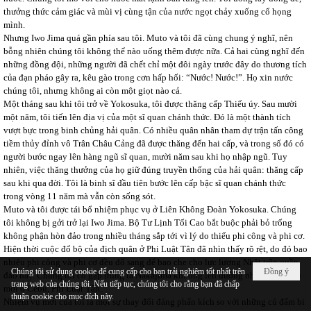
thưởng thức cảm giác và mùi vị cùng tận của nước ngọt chảy xuống cổ họng
mình.
Nhưng Iwo Jima quá gần phía sau tôi. Muto và tôi đã cùng chung ý nghĩ, nên
bỗng nhiên chúng tôi không thể nào uống thêm được nữa. Cả hai cùng nghĩ đến
những đồng đội, những người đã chết chỉ một đôi ngày trước đây do thương tích
của đạn pháo gây ra, kêu gào trong cơn hấp hối: “Nước! Nước!”. Họ xin nước
chúng tôi, nhưng không ai còn một giọt nào cả.
Một tháng sau khi tôi trở về Yokosuka, tôi được thăng cấp Thiếu úy. Sau mười
một năm, tôi tiến lên địa vị của một sĩ quan chánh thức. Đó là một thành tích
vượt bực trong binh chủng hải quân. Có nhiều quân nhân tham dự trận tấn công
tiềm thủy đỉnh vô Trân Châu Cảng đã được thăng đến hai cấp, và trong số đó có
người bước ngay lên hàng ngũ sĩ quan, mười năm sau khi họ nhập ngũ. Tuy
nhiên, việc thăng thưởng của họ giữ đúng truyền thống của hải quân: thăng cấp
sau khi qua đời. Tôi là binh sĩ đầu tiên bước lên cấp bậc sĩ quan chánh thức
trong vòng 11 năm mà vẫn còn sống sót.
Muto và tôi được tái bổ nhiệm phục vụ ở Liên Không Đoàn Yokosuka. Chúng
tôi không bị gởi trở lại Iwo Jima. Bộ Tư Lịnh Tối Cao bắt buộc phải bỏ trống
không phận hòn đảo trong nhiều tháng sắp tới vì lý do thiếu phi công và phi cơ.
Hiện thời cuộc đổ bộ của địch quân ở Phi Luật Tân đã nhìn thấy rõ rệt, do đó bao
nhiêu phi công và phi cơ đều đổ sang để bao che cho lực lượng Nhật trên quần
Chúng tôi sử dụng cookie để cung cấp cho bạn trải nghiệm tốt nhất trên
Đồng ý
đảo này. Chúng tôi có gặp trung tá Nakajima khi ông lên đường nhận nhiệm vụ
trang web của chúng tôi. Nếu tiếp tục, chúng tôi cho rằng bạn đã chấp
mới ở Cebu, Phi Luật Tân.
thuận cookie cho mục đích này.
Nhiệm vụ mới của tôi là một sự thay đổi đáng phấn kích so với những cú đấm bi