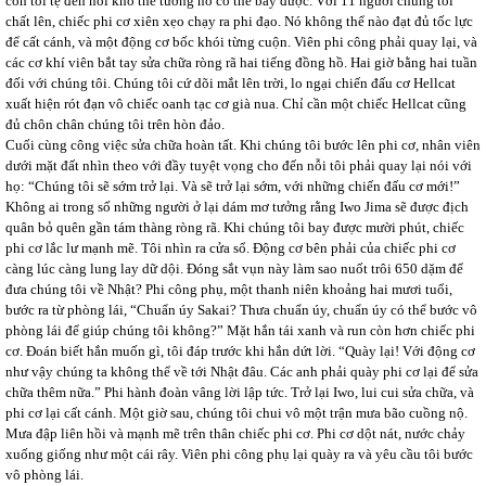
còn tồi tệ đến nỗi khó thể tưởng nó có thể bay được. Với 11 người chúng tôi
chất lên, chiếc phi cơ xiên xẹo chạy ra phi đạo. Nó không thể nào đạt đủ tốc lực
để cất cánh, và một động cơ bốc khói từng cuộn. Viên phi công phải quay lại, và
các cơ khí viên bắt tay sửa chữa ròng rã hai tiếng đồng hồ. Hai giờ bằng hai tuần
đối với chúng tôi. Chúng tôi cứ dõi mắt lên trời, lo ngại chiến đấu cơ Hellcat
xuất hiện rót đạn vô chiếc oanh tạc cơ già nua. Chỉ cần một chiếc Hellcat cũng
đủ chôn chân chúng tôi trên hòn đảo.
Cuối cùng công việc sửa chữa hoàn tất. Khi chúng tôi bước lên phi cơ, nhân viên
dưới mặt đất nhìn theo với đầy tuyệt vọng cho đến nỗi tôi phải quay lại nói với
họ: “Chúng tôi sẽ sớm trở lại. Và sẽ trở lại sớm, với những chiến đấu cơ mới!”
Không ai trong số những người ở lại dám mơ tưởng rằng Iwo Jima sẽ được địch
quân bỏ quên gần tám thàng ròng rã. Khi chúng tôi bay được mười phút, chiếc
phi cơ lắc lư mạnh mẽ. Tôi nhìn ra cửa sổ. Động cơ bên phải của chiếc phi cơ
càng lúc càng lung lay dữ dội. Đóng sắt vụn này làm sao nuốt trôi 650 dặm để
đưa chúng tôi về Nhật? Phi công phụ, một thanh niên khoảng hai mươi tuổi,
bước ra từ phòng lái, “Chuẩn úy Sakai? Thưa chuẩn úy, chuẩn úy có thể bước vô
phòng lái để giúp chúng tôi không?” Mặt hắn tái xanh và run còn hơn chiếc phi
cơ. Đoán biết hắn muốn gì, tôi đáp trước khi hắn dứt lời. “Quày lại! Với động cơ
như vậy chúng ta không thể về tới Nhật đâu. Các anh phải quày phi cơ lại để sửa
chữa thêm nữa.” Phi hành đoàn vâng lời lập tức. Trở lại Iwo, lui cui sửa chữa, và
phi cơ lại cất cánh. Một giờ sau, chúng tôi chui vô một trận mưa bão cuồng nộ.
Mưa đập liên hồi và mạnh mẽ trên thân chiếc phi cơ. Phi cơ dột nát, nước chảy
xuống giống như một cái rây. Viên phi công phụ lại quày ra và yêu cầu tôi bước
vô phòng lái.