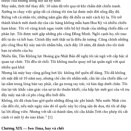
thuộc của những đồng đội đã hy sinh.
May mắn, thời thế thay đổi. 10 năm đã trôi qua từ khi chấm dứt chiến tranh.
Xưởng in chạy việc giúp tất cả chúng tôi tìm lại được một đời sống đầy đủ.
Riêng với cá nhân tôi, những năm gần đây đã diễn ra một cách kỳ lạ. Tôi trở
thành khách mời danh dự của các hàng không mẫu hạm Hoa Kỳ và nhiều chiến
hạm khác. Tôi vô cùng kinh ngạc trước tiến bộ kỹ thuật của những chiến đấu cơ
phản lực. Tôi được mời gặp những phi công Đồng Minh. Ngồi cạnh họ, tôi trao
đổi tự do và kết bạn. Chính đây mới thật sự là điều ấn tượng: Cũng chính những
phi công Hoa Kỳ này mà tôi nhắm bắn, cách đây 10 năm, đã dành cho tôi tình
bạn tự nhiên của họ.
Nhiều lần, Tân Không lực Hoàng gia Nhật Bản đề nghị tôi tái ngũ với cấp bậc sĩ
quan tại chức. Tôi đều từ chối. Tôi không muốn quay trở lại quân ngũ với quá
nhiều quá khứ.
Nhưng lái máy bay cũng giống bơi lội: không thể quên dễ dàng. Tôi đã không
rời mặt đất từ 10 năm nay, nhưng chỉ cần tôi nhắm mắt, cần lái của chiến đấu cơ
lại nằm trong lòng bàn tay phải, cần ga trong tay trái, và bàn đạp dưới chân. Tôi
tìm lại tức khắc cảm giác của sự tự do thuần khiết, của hấp lực mời gọi của vũ trụ
đầy mây mà tất cả phi công đều biết đến.
Không, tôi đã chưa bao giờ quên những động tác phi hành. Nếu nước Nhật còn
cần đến tôi, nếu một ngày nào đó tổ quốc này bị cộng sản đe dọa, thì tôi sẽ đáp
lại lời động viên. Nhưng với tất cả thành tâm, tôi cầu khẩn Trời cho phép tôi cất
cánh vì một lý do nào khác.” [1]
Chương XIX ― Iwo Jima, bay và chết