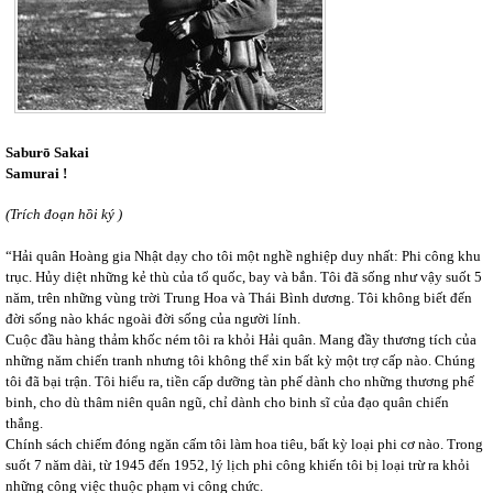
Saburō Sakai
Samurai !
(Trích đoạn hồi ký )
“Hải quân Hoàng gia Nhật dạy cho tôi một nghề nghiệp duy nhất: Phi công khu
trục. Hủy diệt những kẻ thù của tổ quốc, bay và bắn. Tôi đã sống như vậy suốt 5
năm, trên những vùng trời Trung Hoa và Thái Bình dương. Tôi không biết đến
đời sống nào khác ngoài đời sống của người lính.
Cuộc đầu hàng thảm khốc ném tôi ra khỏi Hải quân. Mang đầy thương tích của
những năm chiến tranh nhưng tôi không thể xin bất kỳ một trợ cấp nào. Chúng
tôi đã bại trận. Tôi hiểu ra, tiền cấp dưỡng tàn phế dành cho những thương phế
binh, cho dù thâm niên quân ngũ, chỉ dành cho binh sĩ của đạo quân chiến
thắng.
Chính sách chiếm đóng ngăn cấm tôi làm hoa tiêu, bất kỳ loại phi cơ nào. Trong
suốt 7 năm dài, từ 1945 đến 1952, lý lịch phi công khiến tôi bị loại trừ ra khỏi
những công việc thuộc phạm vi công chức.