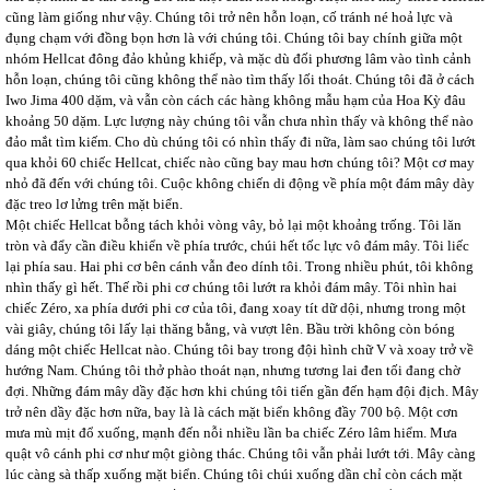
cũng làm giống như vậy. Chúng tôi trở nên hỗn loạn, cố tránh né hoả lực và
đụng chạm với đồng bọn hơn là với chúng tôi. Chúng tôi bay chính giữa một
nhóm Hellcat đông đảo khủng khiếp, và mặc dù đối phương lâm vào tình cảnh
hỗn loạn, chúng tôi cũng không thể nào tìm thấy lối thoát. Chúng tôi đã ở cách
Iwo Jima 400 dặm, và vẫn còn cách các hàng không mẫu hạm của Hoa Kỳ đâu
khoảng 50 dặm. Lực lượng này chúng tôi vẫn chưa nhìn thấy và không thể nào
đảo mắt tìm kiếm. Cho dù chúng tôi có nhìn thấy đi nữa, làm sao chúng tôi lướt
qua khỏi 60 chiếc Hellcat, chiếc nào cũng bay mau hơn chúng tôi? Một cơ may
nhỏ đã đến với chúng tôi. Cuộc không chiến di động về phía một đám mây dày
đặc treo lơ lửng trên mặt biển.
Một chiếc Hellcat bỗng tách khỏi vòng vây, bỏ lại một khoảng trống. Tôi lăn
tròn và đẩy cần điều khiển về phía trước, chúi hết tốc lực vô đám mây. Tôi liếc
lại phía sau. Hai phi cơ bên cánh vẫn đeo dính tôi. Trong nhiều phút, tôi không
nhìn thấy gì hết. Thế rồi phi cơ chúng tôi lướt ra khỏi đám mây. Tôi nhìn hai
chiếc Zéro, xa phía dưới phi cơ của tôi, đang xoay tít dữ dội, nhưng trong một
vài giây, chúng tôi lấy lại thăng bằng, và vượt lên. Bầu trời không còn bóng
dáng một chiếc Hellcat nào. Chúng tôi bay trong đội hình chữ V và xoay trở về
hướng Nam. Chúng tôi thở phào thoát nạn, nhưng tương lai đen tối đang chờ
đợi. Những đám mây dầy đặc hơn khi chúng tôi tiến gần đến hạm đội địch. Mây
trở nên dầy đặc hơn nữa, bay là là cách mặt biển không đầy 700 bộ. Một cơn
mưa mù mịt đổ xuống, mạnh đến nỗi nhiều lần ba chiếc Zéro lâm hiểm. Mưa
quật vô cánh phi cơ như một giòng thác. Chúng tôi vẫn phải lướt tới. Mây càng
lúc càng sà thấp xuống mặt biển. Chúng tôi chúi xuống dần chỉ còn cách mặt