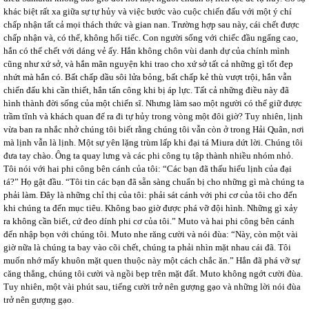
khác biệt rất xa giữa sự tự hủy và việc bước vào cuộc chiến đấu với một ý chí
chấp nhận tất cả mọi thách thức và gian nan. Trường hợp sau này, cái chết được
chấp nhận và, có thể, không hối tiếc. Con người sống với chiếc đầu ngẩng cao,
hắn có thể chết với dáng vẻ ấy. Hắn không chôn vùi danh dự của chính mình
cũng như xứ sở, và hắn mãn nguyện khi trao cho xứ sở tất cả những gì tốt đẹp
nhứt mà hắn có. Bất chấp dầu sôi lửa bỏng, bất chấp kẻ thù vượt trội, hắn vẫn
chiến đấu khi cần thiết, hắn tấn công khi bị áp lực. Tất cả những điều này đã
hình thành đời sống của một chiến sĩ. Nhưng làm sao một người có thể giữ được
trầm tĩnh và khách quan để ra đi tự hủy trong vòng một đôi giờ? Tuy nhiên, lịnh
vừa ban ra nhắc nhở chúng tôi biết rằng chúng tôi vẫn còn ở trong Hải Quân, nơi
mà lịnh vẫn là lịnh. Một sự yên lặng trùm lấp khi đại tá Miura dứt lời. Chúng tôi
đưa tay chào. Ông ta quay lưng và các phi công tụ tập thành nhiều nhóm nhỏ.
Tôi nói với hai phi công bên cánh của tôi: “Các bạn đã thấu hiểu lịnh của đại
tá?” Họ gật đầu. “Tôi tin các bạn đã sẵn sàng chuẩn bị cho những gì mà chúng ta
phải làm. Đây là những chỉ thị của tôi: phải sát cánh với phi cơ của tôi cho đến
khi chúng ta đến mục tiêu. Không bao giờ được phá vỡ đội hình. Những gì xảy
ra không cần biết, cứ đeo dính phi cơ của tôi.” Muto và hai phi công bên cánh
đến nhập bọn với chúng tôi. Muto nhe răng cười và nói đùa: “Này, còn một vài
giờ nữa là chúng ta bay vào cõi chết, chúng ta phải nhìn mặt nhau cái đã. Tôi
muốn nhớ mấy khuôn mặt quen thuộc này một cách chắc ăn.” Hắn đã phá vỡ sự
căng thẳng, chúng tôi cười và ngồi bẹp trên mặt đất. Muto không ngớt cười đùa.
Tuy nhiên, một vài phút sau, tiếng cười trở nên gượng gạo và những lời nói đùa
trở nên gượng gạo.