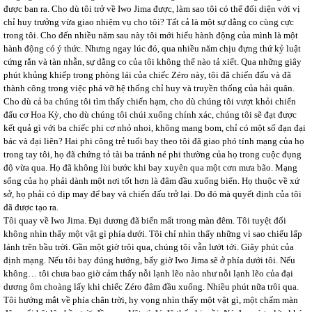
được ban ra. Cho dù tôi trở về Iwo Jima được, làm sao tôi có thể đối diện với vị
chỉ huy trưởng vừa giao nhiệm vụ cho tôi? Tất cả là một sự dằng co cùng cực
trong tôi. Cho đến nhiều năm sau này tôi mới hiểu hành động của mình là một
hành động có ý thức. Nhưng ngay lúc đó, qua nhiều năm chịu đựng thứ kỷ luật
cứng rắn và tàn nhẫn, sự dằng co của tôi không thể nào tả xiết. Qua những giây
phút khủng khiếp trong phòng lái của chiếc Zéro này, tôi đã chiến đấu và đã
thành công trong việc phá vỡ hệ thống chỉ huy và truyền thống của hải quân.
Cho dù cả ba chúng tôi tìm thấy chiến hạm, cho dù chúng tôi vượt khỏi chiến
đấu cơ Hoa Kỳ, cho dù chúng tôi chúi xuống chính xác, chúng tôi sẽ đạt được
kết quả gì với ba chiếc phi cơ nhỏ nhoi, không mang bom, chỉ có một số đạn đại
bác và đại liên? Hai phi công trẻ tuổi bay theo tôi đã giao phó tính mạng của họ
trong tay tôi, họ đã chứng tỏ tài ba tránh né phi thường của họ trong cuộc đụng
độ vừa qua. Họ đã không lùi bước khi bay xuyên qua một cơn mưa bão. Mạng
sống của họ phải dành một nơi tốt hơn là đâm đầu xuống biển. Họ thuộc về xứ
sở, họ phải có dịp may để bay và chiến đấu trở lại. Do đó mà quyết định của tôi
đã được tạo ra.
Tôi quay về Iwo Jima. Đại dương đã biến mất trong màn đêm. Tôi tuyệt đối
không nhìn thấy một vật gì phía dưới. Tôi chỉ nhìn thấy những vì sao chiếu lấp
lánh trên bầu trời. Gần một giờ trôi qua, chúng tôi vẫn lướt tới. Giây phút của
định mạng. Nếu tôi bay đúng hướng, bấy giờ Iwo Jima sẽ ở phía dưới tôi. Nếu
không… tôi chưa bao giờ cảm thấy nỗi lạnh lẽo nào như nỗi lạnh lẽo của đại
dương ôm choàng lấy khi chiếc Zéro đâm đầu xuống. Nhiều phút nữa trôi qua.
Tôi hướng mắt về phía chân trời, hy vọng nhìn thấy một vật gì, một chấm màn