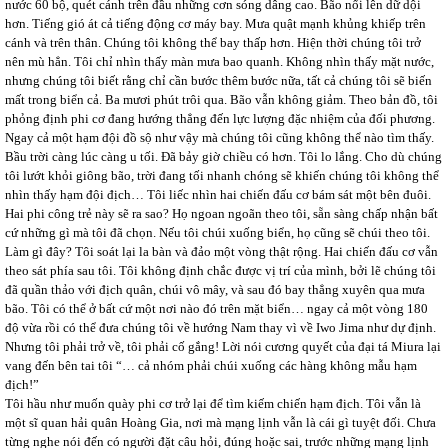
nước 60 bộ, quét cánh trên đầu những cơn sóng dâng cao. Bão nổi lên dữ dội
hơn. Tiếng gió át cả tiếng động cơ máy bay. Mưa quật mạnh khủng khiếp trên
cánh và trên thân. Chúng tôi không thể bay thấp hơn. Hiện thời chúng tôi trở
nên mù hẳn. Tôi chỉ nhìn thấy màn mưa bao quanh. Không nhìn thấy mặt nước,
nhưng chúng tôi biết rằng chỉ cần bước thêm bước nữa, tất cả chúng tôi sẽ biến
mất trong biển cả. Ba mươi phút trôi qua. Bão vẫn không giảm. Theo bản đồ, tôi
phỏng định phi cơ đang hướng thẳng đến lực lượng đặc nhiệm của đối phương.
Ngay cả một hạm đội đồ sộ như vậy mà chúng tôi cũng không thể nào tìm thấy.
Bầu trời càng lúc càng u tối. Đã bảy giờ chiều có hơn. Tôi lo lắng. Cho dù chúng
tôi lướt khỏi giông bão, trời đang tối nhanh chóng sẽ khiến chúng tôi không thể
nhìn thấy hạm đội địch… Tôi liếc nhìn hai chiến đấu cơ bám sát một bên đuôi.
Hai phi công trẻ này sẽ ra sao? Họ ngoan ngoãn theo tôi, sẵn sàng chấp nhận bất
cứ những gì mà tôi đã chọn. Nếu tôi chúi xuống biển, họ cũng sẽ chúi theo tôi.
Làm gì đây? Tôi soát lại la bàn và đảo một vòng thật rộng. Hai chiến đấu cơ vẫn
theo sát phía sau tôi. Tôi không định chắc được vị trí của mình, bởi lẽ chúng tôi
đã quần thảo với địch quân, chúi vô mây, và sau đó bay thẳng xuyên qua mưa
bão. Tôi có thể ở bất cứ một nơi nào đó trên mặt biển… ngay cả một vòng 180
độ vừa rồi có thể đưa chúng tôi về hướng Nam thay vì về Iwo Jima như dự định.
Nhưng tôi phải trở về, tôi phải cố gắng! Lời nói cương quyết của đại tá Miura lại
vang đến bên tai tôi “… cả nhóm phải chúi xuống các hàng không mẫu hạm
địch!”
Tôi hầu như muốn quày phi cơ trở lại để tìm kiếm chiến hạm địch. Tôi vẫn là
một sĩ quan hải quân Hoàng Gia, nơi mà mạng lịnh vẫn là cái gì tuyệt đối. Chưa
từng nghe nói đến có người đặt câu hỏi, đúng hoặc sai, trước những mạng lịnh