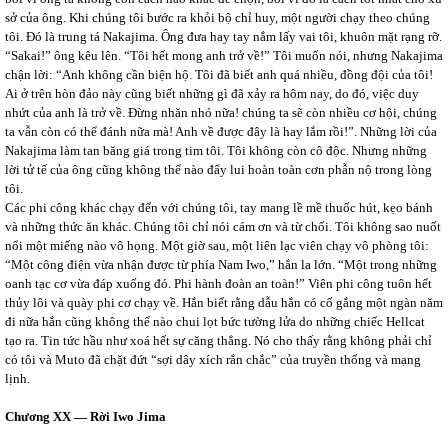
sở của ông. Khi chúng tôi bước ra khỏi bộ chỉ huy, một người chạy theo chúng
tôi. Đó là trung tá Nakajima. Ông đưa hay tay nắm lấy vai tôi, khuôn mặt rạng rỡ.
“Sakai!” ông kêu lên. “Tôi hết mong anh trở về!” Tôi muốn nói, nhưng Nakajima
chận lời: “Anh không cần biện hộ. Tôi đã biết anh quá nhiều, đồng đội của tôi!
Ai ở trên hòn đảo này cũng biết những gì đã xảy ra hôm nay, do đó, việc duy
nhứt của anh là trở về. Đừng nhăn nhó nữa! chúng ta sẽ còn nhiều cơ hội, chúng
ta vẫn còn có thể đánh nữa mà! Anh về được đây là hay lắm rồi!”. Những lời của
Nakajima làm tan băng giá trong tim tôi. Tôi không còn cô độc. Nhưng những
lời tử tế của ông cũng không thể nào đẩy lui hoàn toàn cơn phẫn nộ trong lòng
tôi.
Các phi công khác chạy đến với chúng tôi, tay mang lề mề thuốc hút, kẹo bánh
và những thức ăn khác. Chúng tôi chỉ nói cám ơn và từ chối. Tôi không sao nuốt
nổi một miếng nào vô họng. Một giờ sau, một liên lạc viên chạy vô phòng tôi:
“Một công điện vừa nhận được từ phía Nam Iwo,” hắn la lớn. “Một trong những
oanh tạc cơ vừa đáp xuống đó. Phi hành đoàn an toàn!” Viên phi công tuôn hết
thủy lôi và quày phi cơ chạy về. Hắn biết rằng dẫu hắn có cố gắng một ngàn năm
đi nữa hắn cũng không thể nào chui lọt bức tường lửa do những chiếc Hellcat
tạo ra. Tin tức hầu như xoá hết sự căng thẳng. Nó cho thấy rằng không phải chỉ
có tôi và Muto đã chặt đứt “sợi dây xích rắn chắc” của truyền thống và mạng
lịnh.
Chương XX ― Rời Iwo Jima