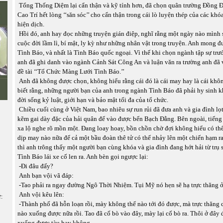
Tổng Thống Diệm lại cẩn thận và kỹ tính hơn, đã chọn quân trường Đồng 
Cao Trí hết lòng ‘‘săn sóc’’ cho cẩn thận trong cái lò luyện thép của các khó
hiện dịch.
Hồi đó, anh hay đọc những truyện gián điệp, nghĩ rằng một ngày nào mình
cuộc đời lầm lì, bí mật, ly kỳ như những nhân vật trong truyện. Anh mong 
Tình Báo, và nhất là Tình Báo quốc ngoại. Vì thế khi chọn ngành tập sự trướ
anh đã ghi danh vào ngành Cảnh Sát Công An và luận văn ra trường anh đã vi
đề tài ‘‘Tổ Chức Màng Lưới Tình Báo.’’
Anh đã không được chọn, không hiểu rằng cái đó là cái may hay là cái kh
biết rằng, những người bạn của anh trong ngành Tình Báo đã phải hy sinh k
đời sống kỷ luật, giới hạn và bảo mật tối đa của tổ chức.
Chiều cuối cùng ở Việt Nam, bao nhiêu sự run rủi đã đưa anh và gia đình lọ
kẽm gai dày đặc của hải quân để vào được bến Bạch Đằng. Bên ngoài, tiếng
xa lộ nghe rõ mồn một. Đang loay hoay, bồn chồn chờ đợi không hiểu có th
dịp may nào nữa để cả một bầu đoàn thê tử có thể nhảy lên một chiến hạm r
thì anh trông thấy một người bạn cùng khóa và gia đình đang hớt hải từ trụ 
Tình Báo lái xe cố len ra. Anh bèn gọi ngược lại:
-Đi đâu đấy?
Anh bạn vội vã đáp:
-Tao phải ra ngay đường Ngô Thời Nhiệm. Tụi Mỹ nó hẹn sẽ hạ trực thăng ở 
Anh vội kêu lên:
ữ:
-Thành phố đã hỗn loạn rồi, mày không thể nào tới đó được, mà trực thăng
nào xuống được nữa rồi. Tao đã cố bò vào đây, mày lại cố bò ra. Thôi ở đây 
xuống được tàu hay không.