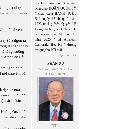
tiếc khi được tin: Nhà văn,
ập học, tưởng
Nhà giáo DOÃN QUỐC SỸ
n bể. Nhưng không
/ Pháp danh HẠNH TUỆ /
Sinh ngày 17 tháng 2 năm
1923 tại Hạ Yên Quyết, Hà
Đông,Hà Nội, Việt Nam. Đã
uẩn quẩn ở ven
tạ thế vào ngày 14 tháng 10
năm 2025 / tại Anaheim
hủy từ Saigon ra
California, Hoa Kỳ / Hưởng
xong lại ngồi nhìn
thượng thọ 103 tuổi
y tù túng, cuồng
Đọc thêm
ỏ ý định vào Hải
PHÂN ƯU
đời tự do như
25 Tháng Mười 2025
1:53
i nói chuyện một
SA
(Xem: 8179)
nh đạp xe một
 của anh từ trước
 một cách chán
ào Không Quân để
o ráo, đủ cân đủ
TCHL
 những thành phố