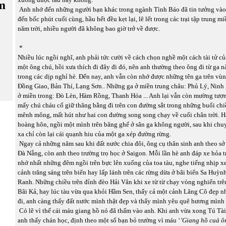
m
Anh nhớ đến những người bạn khác trong ngành Tình Báo đã tin tưởng vào
đến bốc phút cuối cùng, hầu hết đều kẹt lại, lê lết trong các trại tập trung 
năm trời, nhiều người đã không bao giờ trở về được.
*
Nhiều lúc ngồi nghĩ, anh phải tức cười về cách chọn nghề một cách tài tử c
một ông chú, hồi xưa thích đi đây đi đó, nên anh thường theo ông đi từ ga 
trong các dịp nghỉ hè. Đến nay, anh vẫn còn nhớ được những tên ga trên v
Đồng Giao, Bản Thí, Lạng Sơn.. Những ga ở miền trung châu: Phủ Lý, Ninh 
ở miền trong: Đò Lèn, Hàm Rồng, Thanh Hóa ... Anh lại vẫn còn mường tượ
mấy chú cháu cố giữ thăng bằng đi trên con đường sắt trong những buổi chi
mênh mông, mất hút như hai con đường song song chạy về cuối chân trời. H
hoàng hôn, ngồi một mình trên băng ghế ở sân ga không người, sau khi chuy
xa chỉ còn lại cái quạnh hiu của một ga xép đường rừng.
Ngay cả những năm sau khi đất nước chia đôi, ông cụ thân sinh anh theo sở
Đà Nẵng, còn anh theo trường trọ học ở Saigon. Mỗi lần hè anh đáp xe hỏa t
nhớ nhất những đêm ngồi trên bực lên xuống của toa tàu, nghe tiếng nhịp x
cảnh trăng sáng trên biển hay lấp lánh trên các rừng dừa ở bãi biển Sa Huỳ
Ranh. Những chiều trên đỉnh đèo Hải Vân khi xe từ từ chạy vòng nghiến trê
Bãi Kả, hay lúc tàu vừa qua khỏi Hầm Sen, thấy cả một cảnh Lăng Cô đẹp n
đi, anh càng thấy đất nước mình thật đẹp và thấy mình yêu quê hương mình
Có lẽ vì thế cái máu giang hồ nó đã thấm vào anh. Khi anh vừa xong Tú Tài
anh thấy chán học, định theo một số bạn bỏ trường vì máu ‘
’Giang hồ cuả ô