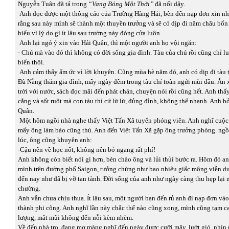
Nguyễn Tuân đã tả trong ‘‘
Vang Bóng Một Thời’’
đã nổi dậy.
Anh đọc được một thông cáo của Trường Hàng Hải, bèn đến nạp đơn xin nh
rằng sau này mình sẽ thành một thuyền trưởng và sẽ có dịp đi năm châu bố
hiểu vì lý do gì ít lâu sau trường này đóng cửa luôn.
Anh lại ngỏ ý xin vào Hải Quân, thì một người anh họ vội ngăn:
- Chú mà vào đó thì không có đời sống gia đình. Tàu của chú rồi cũng chỉ l
biển thôi.
Anh cảm thấy ấm ức vì lời khuyên. Cũng mùa hè năm đó, anh có dịp đi tàu t
Đà Nẵng thăm gia đình, mấy ngày đêm trong tàu chỉ toàn ngửi mùi dầu. Ăn 
trời với nước, sách đọc mãi đến phát chán, chuyện nói rồi cũng hết. Anh thấ
cẳng và sốt ruột mà con tàu thì cứ lừ lừ, đủng đỉnh, không thể nhanh. Anh b
Quân.
Một hôm ngồi nhà nghe thấy Việt Tấn Xã tuyển phóng viên. Anh nghĩ cuộc 
mấy ông làm báo cũng thú. Anh đến Việt Tấn Xã gặp ông trưởng phòng. ngồ
lúc, ông cũng khuyên anh:
-Cậu nên về học nốt, không nên bỏ ngang rất phí!
Anh không còn biết nói gì hơn, bèn chào ông và lủi thủi bước ra. Hôm đó a
mình trên đường phố Saigon, tưởng chừng như bao nhiêu giấc mộng viễn du
đến nay như đã bị vỡ tan tành. Đời sống của anh như ngày càng thu hẹp lại
chường.
Anh vẫn chưa chịu thua. Ít lâu sau, một người bạn đến rủ anh đi nạp đơn v
thành phi công. Anh nghĩ lần này chắc thế nào cũng xong, mình cũng tạm ca
lượng, mắt mũi không đến nỗi kèm nhèm.
Về đến nhà trọ, đang mơ màng nghĩ đến ngày được cưỡi mây, lướt gió, nhìn