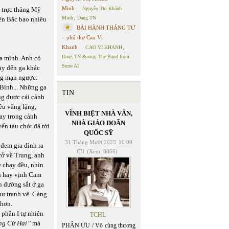
Minh
 trực thăng Mỹ
Nguyễn Thị Khánh
Minh
,
Dang TN
miền Bắc bao nhiêu
BÀI HÀNH THÁNG TƯ
– phổ thơ Cao Vị
Khanh
CAO VỊ KHANH
,
Dang TN &amp; The Band from
ủa mình. Anh có
Suno AI
này đến ga khác
ùng mạn ngược:
Bình... Những ga
TIN
ng được cái cảnh
ều vắng lặng,
VĨNH BIỆT NHÀ VĂN,
ay trong cảnh
NHÀ GIÁO DOÃN
ến tàu chót đã rời
QUỐC SỸ
31 Tháng Mười 2025
10:09
 đem gia đình ra
CH
(Xem: 8866)
rở về Trung, anh
e chạy đều, nhìn
nh hay vịnh Cam
n đường sắt ở ga
hư tranh vẽ. Càng
 hơn.
 phần I tự nhiên
TCHL
ng
Cử Hai’’
mà
PHÂN ƯU / Vô cùng thương