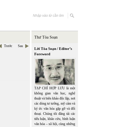
Thư Tòa Soạn
Trước
Sau
Lời Tòa Soạn / Editor’s
Foreword
TẠP CHÍ HỢP LƯU là một
không gian văn học, nghệ
thuật và biên khảo độc lập, nơi
các dòng tư tưởng, mỹ cảm và
ký ức văn hóa gặp gỡ và đối
thoại. Chúng tôi đăng tải các
tiểu luận, khảo cứu, bình luận
văn hóa – xã hội, cùng những