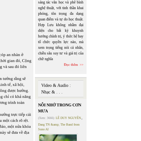
sáng tác văn học và phê bình
nghệ thuật, với tinh thần khai
phóng, tôn trọng đa dạng
quan điểm và tự do học thuật.
Hợp Lưu không nhằm đại
diện cho bất kỳ khuynh
hướng chính trị, ý thức hệ hay
tổ chức quyền lực nào, mà
xem trọng tiếng nói cá nhân,
chiều sâu suy tư và giá trị của
 cóp an nhàn ở
chữ nghĩa
thời gian đó, Cộng
Đọc thêm
g và sau đó liên
n tưởng rằng sẽ
inh tế, xã hội,
Video & Audio :
không được hưởng.
Nhạc & . . .
g chỉ có khả năng
ơng trình toàn
NỖI NHỚ TRONG CƠN
MƯA
ưởng trực tiếp cái
(Xem: 3666)
LÊ DUY NGUYÊN
,
 một cách rõ rệt.
Dang TN &amp; The Band from
Báo, một nửa khóa
Suno AI
này sẽ đưa về địa