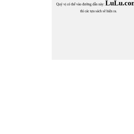
HOÀNG THUẤN
LuLu.co
Quý vị có thể vào đường dẫn này:
Hoàng Thụy Anh
thì các tựa sách sẽ hiện ra.
HOÀNG VĂN THUẤN
HOÀNG XUÂN SƠN
Hội Thiền Tông Thiền Tánh Không
HỒNG LĨNH
Hồng Thanh Quang
HORACIO QUIROGA
Hương Cau Cao Tân chuyển ngữ
Hương Đình
HƯƠNG GIANG
HỮU LOAN
HUY UYÊN
HUYỀN KIÊU
Huỳnh Bất Hoặc
Huỳnh Kim Quang
HUỲNH LÊ NHẬT TẤN
Huỳnh Liễu Ngạn
HUỲNH MINH LỆ
HUỲNH PHƯƠNG LỘC
HUỲNH TRÂN
HY QUỲNH