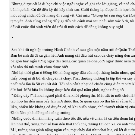
Nhưng được cái là đi học chỉ việc ngồi nghe và ghi các lời giảng, về nhà c
bài, học bài. Cứ để đến kỳ thi hãy tính sau. Cuối tháng lại được lãnh học b
một công chức, đủ để mang đi vung vít. Cái máu ‘‘
Giang hồ của ông Cử
Hai
tạm yên. Anh cũng chẳng để ý gì đến cái cảnh mai sau phải sớm vác ô đi, tối
để cái cuộc đời sinh viên đó trôi đi một cách dể dàng không suy nghĩ...
*
Sau khi tốt nghiệp trường Hành Chánh và sau gần một năm trời ở Quân Trư
Bạn bè anh đã đi xa gần hết. Anh mang cái đầu húi cao, da cháy nắng đen xạ
Saigon hay ngồi từng ngày dài trong các quán cà-phê, đợi ngày được ném đ
xôi nào đó mà mình chưa được biết.
Nhớ lại thời gian ở Đồng Đế, những ngày đầu của một tháng huấn nhục, qu
thấy bóng ai đi bộ, di chuyển là chạy. Phạt thường thường là tập thể và xảy r
nhất mỗi lần là 50 cái hít đất. Tối nào cảnh phạt dã chiến cũng diễn ra vừa 
đứt hơi. Mỗi bữa ăn không được kéo dài quá năm phút, nghe tiếng hô
‘’ Đứng dậy!’’ là mọi người phải đi ra khỏi phòng ăn. Mất trật tự một chút là 
tập họp lại đến năm bẩy lần mới được tha. Sĩ quan cán bộ tha hồ sỉ vả, ai tỏ ra
liền, nhiều lúc không có duyên cớ, vì khi huấn nhục, chủ thuyết nhân vị củ
Đình Nhu phải để ngoài cổng trường.
Những cuộc di hành hàng tuần theo tốc độ, nếu về chậm là cả tiểu đoàn lại p
lần như thế, trông một số bạn đến thật thối chí, đường thì còn xa, có anh ‘’b
M1, tưởng như gánh nặng ngàn cân, mặt chẩy dài như chai bia, cố lết đi tư