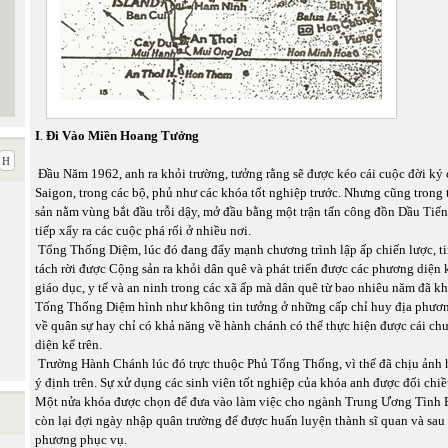
I
.
Đi Vào Miền Hoang Tưởng
Đầu Năm 1962, anh ra khỏi trường, tưởng rằng sẽ được kéo cái cuộc đời ký
Saigon, trong các bộ, phủ như các khóa tốt nghiệp trước. Nhưng cũng trong 
sản nằm vùng bắt đầu trỗi dậy, mở đầu bằng một trận tấn công đồn Dầu Tiến
tiếp xẩy ra các cuộc phá rối ở nhiều nơi.
Tổng Thống Diệm, lúc đó đang đẩy mạnh chương trình lập ấp chiến lược, ti
tách rời được Cộng sản ra khỏi dân quê và phát triển được các phương diện k
giáo dục, y tế và an ninh trong các xã ấp mà dân quê từ bao nhiêu năm đã 
Tống Thống Diệm hình như không tin tưởng ở những cấp chỉ huy địa phươn
về quân sự hay chỉ có khả năng về hành chánh có thể thực hiện được cái chư
diện kể trên.
Trường Hành Chánh lúc đó trực thuộc Phủ Tổng Thống, vì thế đã chịu ảnh h
ý định trên. Sự xử dụng các sinh viên tốt nghiệp của khóa anh được đổi chiều
Một nửa khóa được chọn để đưa vào làm việc cho ngành Trung Ương Tình 
còn lại đợi ngày nhập quân trường để được huấn luyện thành sĩ quan và sau 
phương phục vụ.