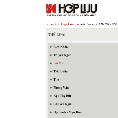
- Tạp Chí Hợp Lưu
Fountain Valley,
CA 92708
- USA
THỂ LOẠI
Biên Khảo
Truyện Ngắn
Bài Mới
Tiểu Luận
Thơ
Phỏng Vấn
Ký / Tùy Bút
Chuyển Ngữ
Đọc Sách - Mạn Đàm