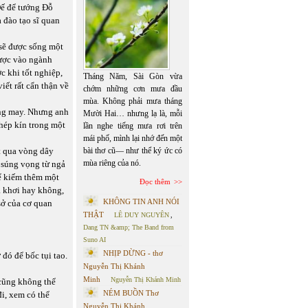
Đế để tướng Đỗ
a đào tạo sĩ quan
 sẽ được sống một
được vào ngành
c khi tốt nghiệp,
Tháng Năm, Sài Gòn vừa
ết rất cẩn thận về
chớm những cơn mưa đầu
mùa. Không phải mưa tháng
ông may. Nhưng anh
Mười Hai… nhưng lạ là, mỗi
hép kín trong một
lần nghe tiếng mưa rơi trên
mái phố, mình lại nhớ đến một
t qua vòng dây
bài thơ cũ— như thể ký ức có
mùa riêng của nó.
 súng vọng từ ngả
ể kiếm thêm một
Đọc thêm
a khơi hay không,
KHÔNG TIN ANH NÓI
sở của cơ quan
THẬT
LÊ DUY NGUYÊN
,
Dang TN &amp; The Band from
Suno AI
NHỊP DỪNG - thơ
đó để bốc tụi tao.
Nguyễn Thị Khánh
Minh
Nguyễn Thị Khánh Minh
 cũng không thể
NÉM BUỒN Thơ
đi, xem có thể
Nguyễn Thị Khánh