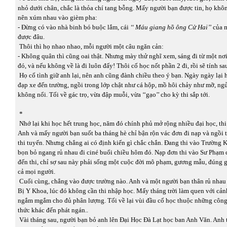
nhỏ dưới chân, chắc là thỏa chí tang bỗng. Mấy người bạn được tin, họ kh
nên xúm nhau vào gièm pha:
- Đừng có vào nhà binh bó buộc lắm, cái
‘‘ Máu giang hồ ông Cử Hai’’
của 
được đâu.
Thôi thì họ nhao nhao, mỗi người một câu ngăn cản:
- Không quân thì cũng oai thật. Nhưng mày thử nghĩ xem, sáng đi từ một nơi,
đó, và nếu không về là đi luôn đấy! Thôi cố học nốt phần 2 đi, rồi sẽ tính sa
Họ cố tình giữ anh lại, nên anh cũng đành chiều theo ý bạn. Ngày ngày lại 
đạp xe đến trường, ngồi trong lớp chật như cá hộp, mồ hôi chảy như mỡ, ng
không nổi. Tối về gác trọ, vừa đập muỗi, vừa ‘‘gạo’’ cho kỳ thi sắp tới.
*
Nhớ lại khi học hết trung học, năm đó chính phủ mở rộng nhiều đại học, thi
Anh và mấy người bạn suốt ba tháng hè chỉ bận rộn vác đơn đi nạp và ngồi 
thi tuyển. Nhưng chẳng ai có định kiến gì chắc chắn. Đang thi vào Trường 
bọn bỏ ngang rủ nhau đi ciné buổi chiều hôm đó. Nạp đơn thi vào Sư Phạm
đến thi, chỉ sợ sau này phải sống một cuộc đời mô phạm, gương mẫu, đúng 
cả mọi người.
Cuối cùng, chẳng vào được trường nào. Anh và một người bạn thân rủ nha
Bị Y Khoa, lúc đó không cần thi nhập học. Mấy tháng trời làm quen với cảnh
ngắm mgắm cho đủ phân lượng. Tối về lại vùi đầu cố học thuộc những công
thức khác đến phát ngán..
Vài tháng sau, người bạn bỏ anh lên Đại Học Đà Lạt học ban Anh Văn. Anh t