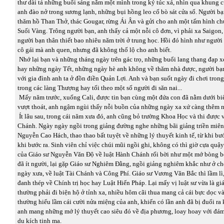
thư dài tả những buổi sáng nằm một mình trong ký túc xá, nhìn qua khung c
anh đào nở trong sương lạnh, những bụi hồng leo cố bò sát cửa sổ. Người bạn
thăm hồ Than Thở, thác Gougar, rừng Ái Ân và gửi cho anh một tấm hình c
Suối Vàng. Trông người bạn, anh thấy cả một nỗi cô đơn, vì phải xa Saigon,
người bạn thân thiết bao nhiêu năm trời ở trung học. Hồi đó hình như ngườ
cô gái mà anh quen, nhưng đã không thố lộ cho anh biết.
Nhớ lại bạn và những tháng ngày trên gác trọ, những buổi lang thang đạp x
hay những ngày Tết, những ngày hè anh không về thăm nhà được, người bạ
với gia đình anh ta ở đồn điền Quản Lợi. Anh và bạn suốt ngày đi chơi trong
trong các làng Thượng hay tối theo một số người đi săn nai...
Mấy năm trước, xuống Cali, được tin bạn cùng một đứa con đã nằm dưới bi
vượt thoát, anh ngậm ngùi thấy nỗi buồn của những ngày xa xứ càng thêm 
Ít lâu sau, trong cái năm xưa đó, anh cũng bỏ trường Khoa Học và thi được
Chánh. Ngày ngày ngồi trong giảng đường nghe những bãi giảng triền miên
Nguyễn Cao Hách, thao thao bất tuyệt về những lý thuyết kinh tế, từ khi bư
khi bước ra. Sinh viên chỉ việc chúi mũi ngồi ghi, không có thì giờ cựa quậ
của Giáo sư Nguyễn Văn Độ về luật Hành Chánh rối bời như một mớ bòng b
đã ít người, lại gặp Giáo sư Nghiêm Đằng, ngồi giảng nghiêm khắc như ở c
ngày xưa, về luật Tài Chánh và Công Phí. Giáo sư Vương Văn Bắc thì lầm lì,
đanh thép về Chính trị học hay Luật Hiến Pháp. Lại mấy vị luật sư vừa là gi
thường phải đi biện hộ ở tỉnh xa, nhiều hôm cãi thua mang cả cái bực dọc và
thường hiểu lầm cái cười nửa miệng của anh, khiến có lần anh đã bị đuổi ra 
anh mang những mớ lý thuyết cao siêu đó về địa phương, loay hoay với đá
du kích tinh ma.