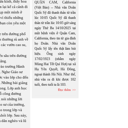
ửa kính, thấy hoa
QUẬN CAM, California
 lại kể cả cảnh đi
(Việt Báo) -- Nhà văn Doãn
hụp một mình ở
Quốc Sỹ đã thanh thản từ trần
 vì thiếu những
lúc 10:05 Quốc Sỹ đã thanh
i bạn còn yêu một
thản từ trần lúc 10:05 giờ sáng
ngày Thứ Ba 14/10/2025 tại
một bệnh viện ở Quận Cam,
e trên đường phố
California, theo tin từ gia đình
n thường rủ anh về
họ Doãn. Nhà văn Doãn
 các vườn cao su,
Quốc Sỹ lấy tên thật làm bút
hiệu. Ông sinh ngày
ển sâu trên đường
17/02/1923 (nhằm ngày
nặng.
Mùng Hai Tết Quí Hợi) tại xã
 vào trường Hành
Hạ Yên Quyết, Hà Đông,
. Nghe Giáo sư
ngoại thành Hà Nội. Như thế,
ớc vào lớp cho đến
nhà văn ra đi khi được 102
y. Những bài giảng
tuổi, theo tuổi ta là 103.
ong. Lớp anh học
Đọc thêm
hỗ công đường
 nói những lời
áo sư của trường,
o trong lớp và
khỏi lớp. Sau này,
m dân nghèo và lũ