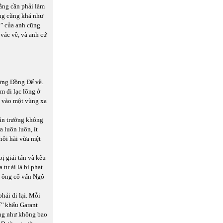
hẳng cần phải làm
ổng cũng khá như
’’ của anh cũng
 vác về, và anh cứ
ờng Đồng Đế về.
m đi lạc lõng ở
i vào một vùng xa
ân trường không
a luôn luôn, ít
khôi hài vừa mệt
bị giải tán và kêu
 tự ái là bị phạt
a ông cố vấn Ngô
hải đi lại. Mỗi
ế’’ khẩu Garant
ởng như không bao