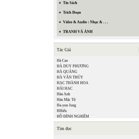
Tin Sách
Trích Đoạn
Video & Audio : Nhạc & . . .
TRANH VÀ ẢNH
Tác Giả
Hà Cao
HÀ DUY PHƯƠNG
HÀ QUẢNG
HÀ VĂN THỦY
HẠC THÀNH HOA
HẢI HẠC
Hàn Anh
Hàn Mặc Tử
Ha-yun Jung
HHiếu
HỒ ĐÌNH NGHIÊM
Hồ Minh Tâm
HỒ TỊNH TÌNH
Tìm đọc
Hồ Trường An
Hòa Bình Lê