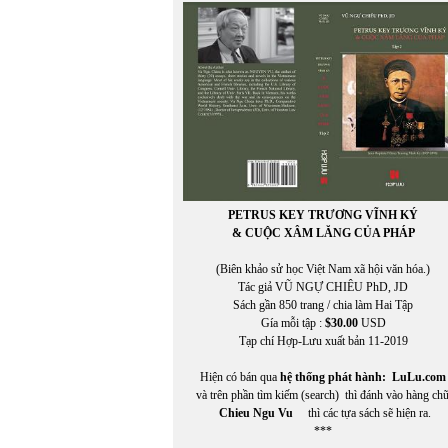
HÒA ĐA
HOA MAI
Hoài Băng
HOÀI MỸ
HOÀI ZIANG DUY
Hoàng Cầm
HOÀNG CHIẾN THẮNG
HOÀNG CHÍNH
HOÀNG CHÍNH chuyển ngữ
Hoàng Đăng Khoa
Hoàng Định Nam
PETRUS KEY TRƯƠNG VĨNH KÝ
Hoàng Đỗ Vũ
& CUỘC XÂM LĂNG CỦA PHÁP
Hoàng Hải Lâm
HOÀNG KHẢ HƯNG
(Biên khảo sử học Việt Nam xã hội văn hóa.)
HOÀNG KHỞI PHONG
Tác giả VŨ NGỰ CHIÊU PhD, JD
HOÀNG LIÊN TÂM
Sách gần 850 trang / chia làm Hai Tập
HOÀNG MAI ĐẠT
Gía mỗi tập :
$30.00
USD
Hoàng Ngọc Nguyên
Tạp chí Hợp-Lưu xuất bản 11-2019
HOÀNG NGỌC THƯ
HOÀNG NGUYÊN NHUẬN
Hiện có bán qua
hệ thống phát hành:
LuLu.com
HOÀNG THANH HƯƠNG
và trên phần tìm kiếm (search) thì đánh vào hàng ch
Hoàng Thị Bích Hà
Chieu Ngu Vu
thì các tựa sách sẽ hiện ra.
HOÀNG THI THẢO
***
HOÀNG THỊ THẢO