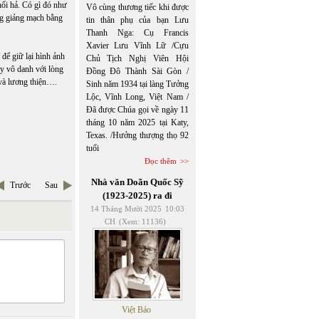
 hối hả. Có gì đó như
Vô cùng thương tiếc khi được
ếng giảng mạch bằng
tin thân phụ của bạn Lưu
Thanh Nga: Cụ Francis
Xavier Lưu Vĩnh Lữ /Cựu
để giữ lại hình ảnh
Chủ Tịch Nghị Viên Hội
y vô danh với lòng
Đồng Đô Thành Sài Gòn /
 và lương thiện….
Sinh năm 1934 tại làng Tưởng
Lộc, Vĩnh Long, Việt Nam /
Đã được Chúa gọi về ngày 11
tháng 10 năm 2025 tại Katy,
Texas. /Hưởng thượng thọ 92
tuổi
Đọc thêm
Nhà văn Doãn Quốc Sỹ
Trước
Sau
(1923-2025) ra đi
14 Tháng Mười 2025
10:03
CH
(Xem: 11136)
Việt Báo