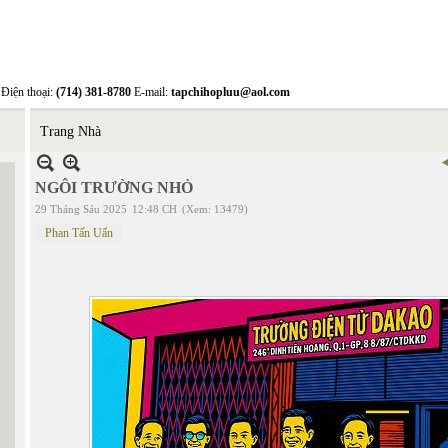
Điện thoại:
(714) 381-8780
E-mail:
tapchihopluu@aol.com
Trang Nhà
NGÔI TRƯỜNG NHỎ
29 Tháng Sáu 2025
12:48 CH
(Xem: 13479)
Phan Tấn Uẩn