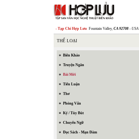
- Tạp Chí Hợp Lưu
Fountain Valley,
CA 92708
- USA
THỂ LOẠI
Biên Khảo
Truyện Ngắn
Bài Mới
Tiểu Luận
Thơ
Phỏng Vấn
Ký / Tùy Bút
Chuyển Ngữ
Đọc Sách - Mạn Đàm