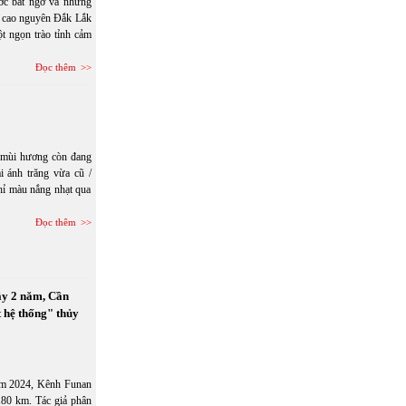
ớc bất ngờ và những
ề cao nguyên Đắk Lắk
t ngọn trào tỉnh cảm
Đọc thêm
/ mùi hương còn đang
i ánh trăng vừa cũ /
hỉ màu nắng nhạt qua
Đọc thêm
ây 2 năm, Cần
 hệ thống" thủy
năm 2024, Kênh Funan
180 km. Tác giả phân