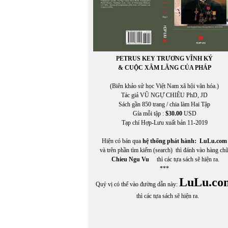
PETRUS KEY TRƯƠNG VĨNH KÝ
& CUỘC XÂM LĂNG CỦA PHÁP
(Biên khảo sử học Việt Nam xã hội văn hóa.)
Tác giả VŨ NGỰ CHIÊU PhD, JD
Sách gần 850 trang / chia làm Hai Tập
Gía mỗi tập :
$30.00
USD
Tạp chí Hợp-Lưu xuất bản 11-2019
Hiện có bán qua
hệ thống phát hành:
LuLu.com
và trên phần tìm kiếm (search) thì đánh vào hàng ch
Chieu Ngu Vu
thì các tựa sách sẽ hiện ra.
***
LuLu.co
Quý vị có thể vào đường dẫn này:
thì các tựa sách sẽ hiện ra.