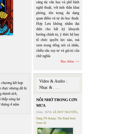
sáng tác văn học và phê bình
nghệ thuật, với tinh thần khai
phóng, tôn trọng đa dạng
quan điểm và tự do học thuật.
Hợp Lưu không nhằm đại
diện cho bất kỳ khuynh
hướng chính trị, ý thức hệ hay
tổ chức quyền lực nào, mà
xem trọng tiếng nói cá nhân,
chiều sâu suy tư và giá trị của
chữ nghĩa
Đọc thêm
Video & Audio :
n chương kết hợp
Nhạc & . . .
n thực nhưng đã bị
 thành tích,
 thắp sáng lại
NỖI NHỚ TRONG CƠN
0 tháng 4 năm
MƯA
(Xem: 3670)
LÊ DUY NGUYÊN
,
Dang TN &amp; The Band from
Suno AI