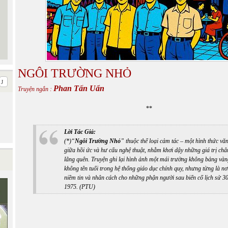
NGÔI TRƯỜNG NHỎ
Phan Tấn Uẩn
Truyện ngắn :
**
Lời Tác Giả:
(*)“
Ngôi Trường Nhỏ
” thuộc thể loại cảm tác – một hình thức vă
giữa hồi ức và hư cấu nghệ thuật, nhằm khơi dậy những giá trị châ
lãng quên. Truyện ghi lại hình ảnh một mái trường không bảng vàng
không tên tuổi trong hệ thống giáo dục chính quy, nhưng từng là nơi
niềm tin và nhân cách cho những phận người sau biến cố lịch sử 3
1975. (PTU)