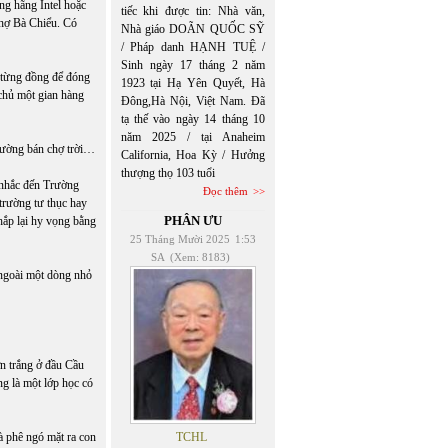
ng hãng Intel hoặc
tiếc khi được tin: Nhà văn,
chợ Bà Chiểu. Có
Nhà giáo DOÃN QUỐC SỸ
/ Pháp danh HẠNH TUỆ /
Sinh ngày 17 tháng 2 năm
 từng đồng để đóng
1923 tại Hạ Yên Quyết, Hà
 chủ một gian hàng
Đông,Hà Nội, Việt Nam. Đã
tạ thế vào ngày 14 tháng 10
năm 2025 / tại Anaheim
đường bán chợ trời…
California, Hoa Kỳ / Hưởng
thượng thọ 103 tuổi
i nhắc đến Trường
Đọc thêm
trường tư thục hay
PHÂN ƯU
hắp lại hy vọng bằng
25 Tháng Mười 2025
1:53
SA
(Xem: 8183)
 ngoài một dòng nhỏ
n trắng ở đầu Cầu
g là một lớp học có
à phê ngó mặt ra con
TCHL