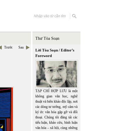
Thư Tòa Soạn
Trước
Sau
Lời Tòa Soạn / Editor’s
Foreword
TẠP CHÍ HỢP LƯU là một
không gian văn học, nghệ
thuật và biên khảo độc lập, nơi
các dòng tư tưởng, mỹ cảm và
ký ức văn hóa gặp gỡ và đối
thoại. Chúng tôi đăng tải các
tiểu luận, khảo cứu, bình luận
văn hóa – xã hội, cùng những