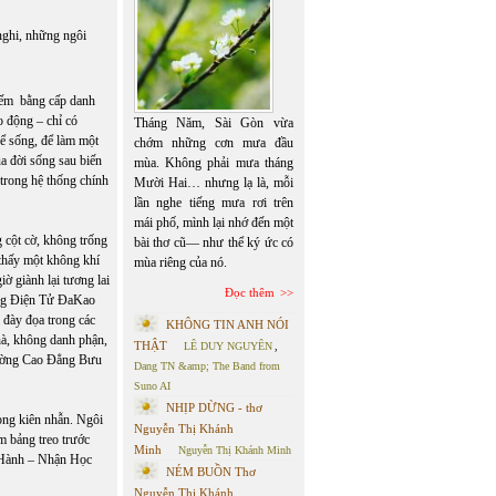
nghi, những ngôi
kiếm bằng cấp danh
o động – chỉ có
Tháng Năm, Sài Gòn vừa
ể sống, để làm một
chớm những cơn mưa đầu
ủa đời sống sau biến
mùa. Không phải mưa tháng
trong hệ thống chính
Mười Hai… nhưng lạ là, mỗi
lần nghe tiếng mưa rơi trên
mái phố, mình lại nhớ đến một
 cột cờ, không trống
bài thơ cũ— như thể ký ức có
 thấy một không khí
mùa riêng của nó.
iờ giành lại tương lai
Đọc thêm
ờng Điện Tử ĐaKao
 đày đọa trong các
KHÔNG TIN ANH NÓI
nhà, không danh phận,
THẬT
LÊ DUY NGUYÊN
,
Trường Cao Đẳng Bưu
Dang TN &amp; The Band from
Suno AI
NHỊP DỪNG - thơ
lòng kiên nhẫn. Ngôi
Nguyễn Thị Khánh
m bảng treo trước
Minh
Nguyễn Thị Khánh Minh
 Hành – Nhận Học
NÉM BUỒN Thơ
Nguyễn Thị Khánh