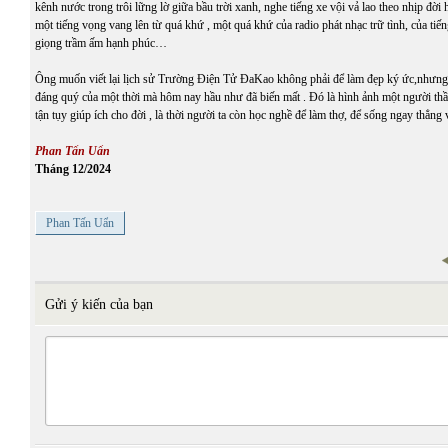
kênh nước trong trôi lững lờ giữa bầu trời xanh, nghe tiếng xe vội vả lao theo nhịp đời
một tiếng vọng vang lên từ quá khứ , một quá khứ của radio phát nhạc trữ tình, của ti
giọng trầm ấm hạnh phúc…
Ông muốn viết lại lịch sử Trường Điện Tử ĐaKao không phải để làm đẹp ký ức,nhưng 
đáng quý của một thời mà hôm nay hầu như đã biến mất . Đó là hình ảnh một người thầ
tận tụy giúp ích cho đời , là thời người ta còn học nghề để làm thợ, để sống ngay thẳng
Phan Tấn Uẩn
Tháng 12/2024
Phan Tấn Uẩn
Gửi ý kiến của bạn