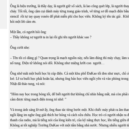
Ông là hiệu trưởng, là thầy dạy, là người giữ sổ sách, là lao công quét lớp, là người t
cháy. Tối tối, ông cặm cụi đánh máy từng trang giáo trình, vẽ từng sơ đồ mạch điện bằng
stencil rồi tự tay quay ronéo để phát miễn phí cho học viên. Không ký tên tác giả . Khô
hỏi một lời cảm ơn.
Một lần, có người hỏi ông:
– Thầy không sợ người ta in lại rồi ghi tên người khác sao ?
Ông cười nhẹ:
– Tên tôi có đáng gì ? Quan trọng là mạch nguồn này, nếu làm đúng thì máy chạy, làm sa
nổ tung. Điện tử không nói dối. Không như miệng lưỡi con người…
Ông nhớ mãi một buổi học bị cúp điện. Cả một khu phố ĐaKao tối đen như mực, chỉ c
loè. Lẽ ra buổi học phải hoãn lại, nhưng ông bảo học viên ngồi yên và vào phòng trong 
Nhật đã tháo tung, và nói:
“Hôm nay học trong bóng tối, để biết người thợ không chỉ nhìn bằng mắt, mà còn phải
cảm được từng mạch điện trong trí nhớ. ”
Và trong ánh sáng lờ mờ ấy, ông thao tác từng bước một. Khi chiếc máy phát ra âm thanh
ngồi lặng im nghe ông giải thích hư hỏng và cách sửa chữa. Học trò có người nhận ra 
thanh của radio, mà là tiếng nói của lòng kiên trì, của kỹ năng thực học, lên tiếng giữa đ
Không ai tốt nghiệp Trường ĐaKao với một tấm bằng nhà nước. Nhưng nhiều người từ