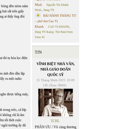
Minh
Nguyễn Thị Khánh
hay bóng đèn néon nám
Minh
,
Dang TN
 bút sắt trên giấy
BÀI HÀNH THÁNG TƯ
ng ai thấy ông đòi
– phổ thơ Cao Vị
Khanh
CAO VỊ KHANH
,
Dang TN &amp; The Band from
Suno AI
TIN
i thì tụ hóa lọc điện
VĨNH BIỆT NHÀ VĂN,
NHÀ GIÁO DOÃN
òn ánh đèn dầu lập
QUỐC SỸ
lấy ra một radio
31 Tháng Mười 2025
10:09
CH
(Xem: 8869)
 nghe được tiếng máy,
 trong trẻo, cả lớp
đó không chỉ là âm
êm tối thời cuộc.
TCHL
 ngôi trường ấy đã
PHÂN ƯU / Vô cùng thương