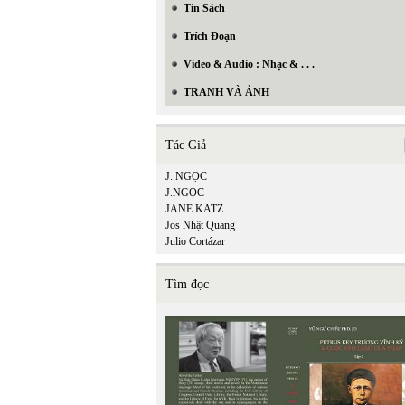
Tin Sách
Trích Đoạn
Video & Audio : Nhạc & . . .
TRANH VÀ ẢNH
Tác Giả
J. NGỌC
J.NGỌC
JANE KATZ
Jos Nhật Quang
Julio Cortázar
Tìm đọc