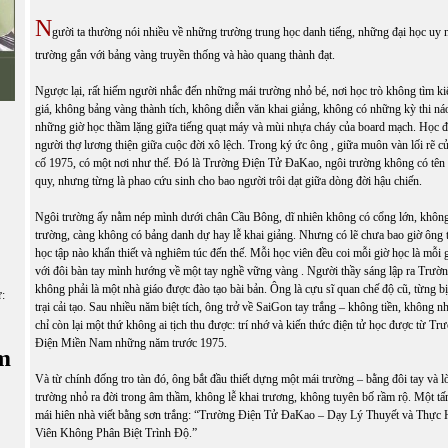
N
gười ta thường nói nhiều về những trường trung học danh tiếng, những đại học uy 
trường gắn với bảng vàng truyền thống và hào quang thành đạt.
Ngược lại, rất hiếm người nhắc đến những mái trường nhỏ bé, nơi học trò không tìm 
giá, không bảng vàng thành tích, không diễn văn khai giảng, không có những kỳ thi ná
những giờ học thầm lặng giữa tiếng quạt máy và mùi nhựa cháy của board mạch. Học đ
người thợ lương thiện giữa cuộc đời xô lệch. Trong ký ức ông , giữa muôn vàn lối rẽ c
cố 1975, có một nơi như thế. Đó là Trường Điện Tử ĐaKao, ngôi trường không có tên 
quy, nhưng từng là phao cứu sinh cho bao người trôi dạt giữa dòng đời hậu chiến.
Ngôi trường ấy nằm nép mình dưới chân Cầu Bông, dĩ nhiên không có cổng lớn, không
trường, càng không có bảng danh dự hay lễ khai giảng. Nhưng có lẽ chưa bao giờ ông
học tập nào khẩn thiết và nghiêm túc đến thế. Mỗi học viên đều coi mỗi giờ học là mỗi g
với đôi bàn tay mình hướng về một tay nghề vững vàng . Người thầy sáng lập ra Trư
không phải là một nhà giáo được đào tạo bài bản. Ông là cựu sĩ quan chế độ cũ, từng bị
ữ:
trại cải tạo. Sau nhiều năm biệt tích, ông trở về SaiGon tay trắng – không tiền, không 
chỉ còn lại một thứ không ai tịch thu được: trí nhớ và kiến thức điện tử học được từ 
Điện Miền Nam những năm trước 1975.
m
Và từ chính đống tro tàn đó, ông bắt đầu thiết dựng một mái trường – bằng đôi tay và 
trường nhỏ ra đời trong âm thầm, không lễ khai trương, không tuyên bố rầm rộ. Một tấ
mái hiên nhà viết bằng sơn trắng: “Trường Điện Tử ĐaKao – Dạy Lý Thuyết và Thực
Viên Không Phân Biệt Trình Độ.”