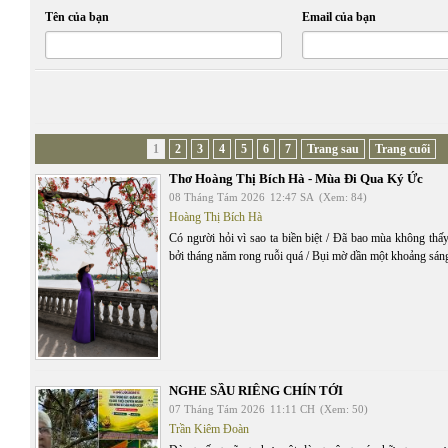
Tên của bạn
Email của bạn
1
2
3
4
5
6
7
Trang sau
Trang cuối
Thơ Hoàng Thị Bích Hà - Mùa Đi Qua Ký Ức
08 Tháng Tám 2026
12:47 SA
(Xem: 84)
Hoàng Thị Bích Hà
Có người hỏi vì sao ta biền biệt / Đã bao mùa không thấy
bởi tháng năm rong ruỗi quá / Bụi mờ dần một khoảng sán
NGHE SẦU RIÊNG CHÍN TỚI
07 Tháng Tám 2026
11:11 CH
(Xem: 50)
Trần Kiêm Đoàn