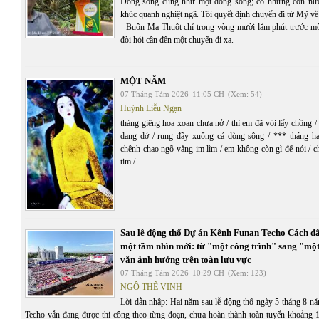
Dòng sống cũng như một dòng sông; có những con nư
khúc quanh nghiệt ngã. Tôi quyết định chuyến đi từ Mỹ v
- Buôn Ma Thuột chỉ trong vòng mười lăm phút trước mộ
đòi hỏi cần đến một chuyến đi xa.
MỘT NĂM
07 Tháng Tám 2026
11:05 CH
(Xem: 54)
Huỳnh Liễu Ngạn
tháng giêng hoa xoan chưa nở / thì em đã vội lấy chồng 
dang dở / rụng đầy xuống cả dòng sông / *** tháng ha
chênh chao ngõ vắng im lìm / em không còn gì để nói / c
tim /
Sau lễ động thổ Dự án Kênh Funan Techo Cách đ
một tầm nhìn mới: từ "một công trình" sang "một
văn ảnh hưởng trên toàn lưu vực
07 Tháng Tám 2026
10:29 CH
(Xem: 123)
NGÔ THẾ VINH
Lời dẫn nhập: Hai năm sau lễ động thổ ngày 5 tháng 8 
Techo vẫn đang được thi công theo từng đoạn, chưa hoàn thành toàn tuyến khoảng 