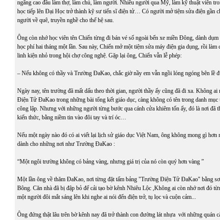
ngẩng cao đầu làm thợ, làm chủ, làm người. Nhiều người qua Mỹ, làm kỹ thuật viên tro
học tiếp lên Đại Học trở thành kỹ sư tiến sĩ điện tử… Có người mở tiệm sửa điện gần 
người về quê, truyền nghề cho thế hệ sau.
Ông còn nhớ học viên tên Chiến từng đi bán vé số ngoài bến xe miền Đông, dành dụm
học phí hai tháng một lần. Sau này, Chiến mở một tiệm sửa máy điện gia dụng, rồi làm
linh kiện nhỏ trong hội chợ công nghệ. Gặp lại ông, Chiến vẫn lễ phép:
– Nếu không có thầy và Trường ĐaKao, chắc giờ nầy em vẫn ngồi lóng ngóng bên lề 
Ngày nay, tên trường đã mất dấu theo thời gian, người thầy ấy cũng đã đi xa. Không a
Điện Tử ĐaKao trong những bài tổng kết giáo dục, càng không có tên trong danh mục 
công lập. Nhưng với những người từng bước qua cánh cửa khiêm tốn ấy, đó là nơi đã t
kiến thức, bằng niềm tin vào đôi tay và trí óc…
Nếu một ngày nào đó có ai viết lại lịch sử giáo dục Việt Nam, ông không mong gì hơn
dành cho những nơi như Trường ĐaKao :
“Một ngôi trường không có bảng vàng, nhưng giá trị của nó còn quý hơn vàng ”
Một lần ông về thăm ĐaKao, nơi từng đặt tấm bảng "Trường Điện Tử ĐaKao" bằng sơ
Bông. Căn nhà đã bị đập bỏ để cải tạo bờ kênh Nhiêu Lộc ,Không ai còn nhớ nơi đó từn
một người đôi mắt sáng lên khi nghe ai nói đến điện trở, tụ lọc và cuộn cảm...
Ông đứng thật lâu trên bờ kênh nay đã trở thành con đường lát nhựa với những quán c