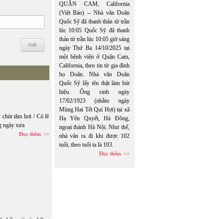
QUẬN CAM, California
(Việt Báo) -- Nhà văn Doãn
Quốc Sỹ đã thanh thản từ trần
lúc 10:05 Quốc Sỹ đã thanh
thản từ trần lúc 10:05 giờ sáng
ngày Thứ Ba 14/10/2025 tại
một bệnh viện ở Quận Cam,
California, theo tin từ gia đình
họ Doãn. Nhà văn Doãn
Quốc Sỹ lấy tên thật làm bút
hiệu. Ông sinh ngày
17/02/1923 (nhằm ngày
Mùng Hai Tết Quí Hợi) tại xã
 chút tăm hơi / Có lẽ
Hạ Yên Quyết, Hà Đông,
g ngày xưa
ngoại thành Hà Nội. Như thế,
Đọc thêm
nhà văn ra đi khi được 102
tuổi, theo tuổi ta là 103.
Đọc thêm