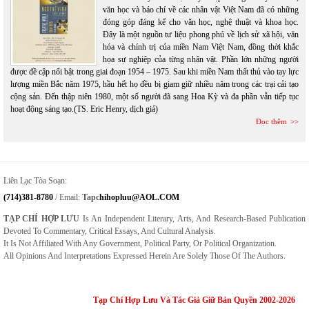
văn học và báo chí về các nhân vật Việt Nam đã có những
đóng góp đáng kể cho văn học, nghệ thuật và khoa học.
Đây là một nguồn tư liệu phong phú về lịch sử xã hội, văn
hóa và chính trị của miền Nam Việt Nam, đồng thời khắc
họa sự nghiệp của từng nhân vật. Phần lớn những người
được đề cập nổi bật trong giai đoạn 1954 – 1975. Sau khi miền Nam thất thủ vào tay lực
lượng miền Bắc năm 1975, hầu hết họ đều bị giam giữ nhiều năm trong các trại cải tạo
cộng sản. Đến thập niên 1980, một số người đã sang Hoa Kỳ và đa phần vẫn tiếp tục
hoạt động sáng tạo.(TS. Eric Henry, dịch giả)
Đọc thêm
Liên Lạc Tòa Soạn:
(714)381-8780
/ Email:
Tapc
Hihopluu@AOL.COM
TẠP CHÍ HỢP LƯU
Is An Independent Literary, Arts, And Research-Based Publication
Devoted To Commentary, Critical Essays, And Cultural Analysis.
It Is Not Affiliated With Any Government, Political Party, Or Political Organization.
All Opinions And Interpretations Expressed Herein Are Solely Those Of The Authors.
Tạp Chí Hợp Lưu Và Tác Giả Giữ Bản Quyền 2002-2026