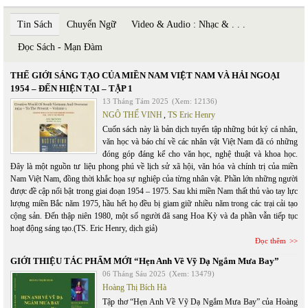
Tin Sách
Chuyển Ngữ
Video & Audio : Nhạc & . . .
Đọc Sách - Mạn Đàm
THẾ GIỚI SÁNG TẠO CỦA MIỀN NAM VIỆT NAM VÀ HẢI NGOẠI
1954 – ĐẾN HIỆN TẠI – TẬP 1
13 Tháng Tám 2025
(Xem: 12136)
NGÔ THẾ VINH
,
TS Eric Henry
Cuốn sách này là bản dịch tuyển tập những bút ký cá nhân,
văn học và báo chí về các nhân vật Việt Nam đã có những
đóng góp đáng kể cho văn học, nghệ thuật và khoa học.
Đây là một nguồn tư liệu phong phú về lịch sử xã hội, văn hóa và chính trị của miền
Nam Việt Nam, đồng thời khắc họa sự nghiệp của từng nhân vật. Phần lớn những người
được đề cập nổi bật trong giai đoạn 1954 – 1975. Sau khi miền Nam thất thủ vào tay lực
lượng miền Bắc năm 1975, hầu hết họ đều bị giam giữ nhiều năm trong các trại cải tạo
cộng sản. Đến thập niên 1980, một số người đã sang Hoa Kỳ và đa phần vẫn tiếp tục
hoạt động sáng tạo.(TS. Eric Henry, dịch giả)
Đọc thêm
GIỚI THIỆU TÁC PHẨM MỚI “Hẹn Anh Về Vỹ Dạ Ngắm Mưa Bay”
06 Tháng Sáu 2025
(Xem: 13479)
Hoàng Thị Bích Hà
Tập thơ “Hẹn Anh Về Vỹ Dạ Ngắm Mưa Bay” của Hoàng