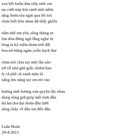
xóa hết buồn đau tiếp rước em
nụ cười núp kín cánh môi mềm
răng thơm tỏa ngát qua lời nói
chưa biết hôn nhau đã thấy ghiền
nằm nhé em yêu, sông tháng tư
lim dim đừng ngủ lắng nghe từ
lòng ta kỷ niệm thơm trời đất
hoa nở bừng ngàn cuốn bạch thư
chưa nói chia tay một lần nào
trở về như ghé giấc chiêm bao
ly cà phê cũ xanh màu lá
nắng lén nâng tay em rót vào
hương mới hương xưa quyện lấy nhau
dòng sông giữ giúp mối tình đầu
dư âm thơ dại thơm đầu lưỡi
sông chảy về đâu em đến đâu
Luân Hoán
29-4-2011