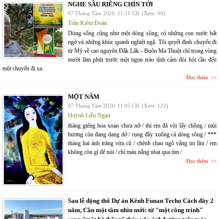
NGHE SẦU RIÊNG CHÍN TỚI
07 Tháng Tám 2026
11:11 CH
(Xem: 98)
Trần Kiêm Đoàn
Dòng sống cũng như một dòng sông; có những con nước bất
ngờ và những khúc quanh nghiệt ngã. Tôi quyết định chuyến đi
từ Mỹ về cao nguyên Đắk Lắk - Buôn Ma Thuột chỉ trong vòng
mười lăm phút trước một ngọn trào tỉnh cảm đòi hỏi cần đến
một chuyến đi xa.
Đọc thêm
MỘT NĂM
07 Tháng Tám 2026
11:05 CH
(Xem: 122)
Huỳnh Liễu Ngạn
tháng giêng hoa xoan chưa nở / thì em đã vội lấy chồng / mùi
hương còn đang dang dở / rụng đầy xuống cả dòng sông / ***
tháng hai ánh trăng vừa cũ / chênh chao ngõ vắng im lìm / em
không còn gì để nói / chỉ màu nắng nhạt qua tim /
Đọc thêm
Sau lễ động thổ Dự án Kênh Funan Techo Cách đây 2
năm, Cần một tầm nhìn mới: từ "một công trình"