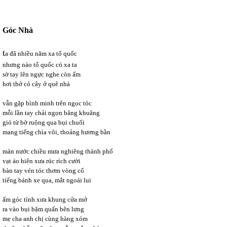
Góc Nhà
t
a đã nhiều năm xa tổ quốc
nhưng nào tổ quốc có xa ta
sờ tay lên ngực nghe còn ấm
hơi thở cỏ cây ở quê nhà
vẫn gặp bình minh trên ngọc tóc
mỗi lần tay chải ngọn bâng khuâng
gió từ bờ ruộng qua bụi chuối
mang tiếng chìa vôi, thoảng hương bần
màn nước chiều mưa nghiêng thành phố
vạt áo hiên xưa rúc rích cười
bàn tay vén tóc thơm vòng cổ
tiếng bánh xe qua, mắt ngoái lui
ấm góc tình xưa khung cửa mở
ra vào bụi bặm quấn bên lưng
mẹ cha anh chị cùng hàng xóm