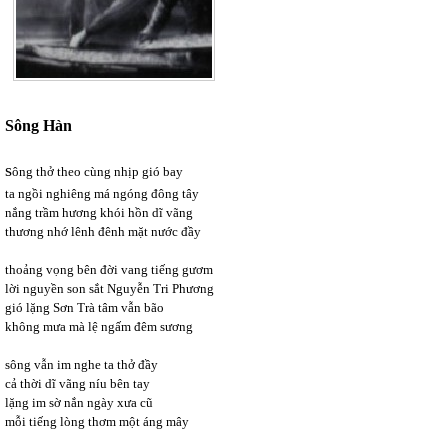
Sông Hàn
s
ông thở theo cùng nhịp gió bay
ta ngồi nghiêng má ngóng đông tây
nắng trầm hương khói hồn dĩ vãng
thương nhớ lênh đênh mặt nước đầy
thoảng vọng bên đời vang tiếng gươm
lời nguyền son sắt Nguyễn Tri Phương
gió lặng Sơn Trà tâm vẫn bão
không mưa mà lệ ngấm đêm sương
sông vẫn im nghe ta thở đầy
cả thời dĩ vãng níu bên tay
lặng im sờ nắn ngày xưa cũ
mỗi tiếng lòng thơm một áng mây