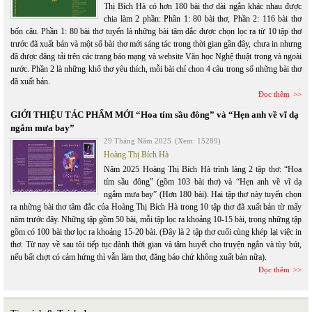
Thị Bích Hà có hơn 180 bài thơ dài ngắn khác nhau được
chia làm 2 phần: Phần 1: 80 bài thơ, Phần 2: 116 bài thơ
bốn câu. Phần 1: 80 bài thơ tuyển là những bài tâm đắc được chọn lọc ra từ 10 tập thơ
trước đã xuất bản và một số bài thơ mới sáng tác trong thời gian gần đây, chưa in nhưng
đã được đăng tải trên các trang báo mạng và website Văn học Nghệ thuật trong và ngoài
nước. Phần 2 là những khổ thơ yêu thích, mỗi bài chỉ chon 4 câu trong số những bài thơ
đã xuất bản.
Đọc thêm
GIỚI THIỆU TÁC PHẨM MỚI “Hoa tím sầu đông” và “Hẹn anh về vĩ dạ
ngắm mưa bay”
29 Tháng Năm 2025
(Xem: 15289)
Hoàng Thị Bích Hà
Năm 2025 Hoàng Thị Bích Hà trình làng 2 tập thơ: “Hoa
tím sầu đông” (gồm 103 bài thơ) và “Hẹn anh về vĩ dạ
ngắm mưa bay” (Hơn 180 bài). Hai tập thơ này tuyển chọn
ra những bài thơ tâm đắc của Hoàng Thị Bích Hà trong 10 tập thơ đã xuất bản từ mấy
năm trước đây. Những tập gồm 50 bài, mỗi tập lọc ra khoảng 10-15 bài, trong những tập
gồm có 100 bài thơ lọc ra khoảng 15-20 bài. (Đây là 2 tập thơ cuối cùng khép lại việc in
thơ. Từ nay về sau tôi tiếp tục dành thời gian và tâm huyết cho truyện ngắn và tùy bút,
nếu bất chợt có cảm hứng thì vẫn làm thơ, đăng báo chứ không xuất bản nữa).
Đọc thêm