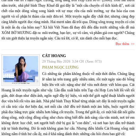
của nhà văn trẻ Phạm Ngọc Lương, từng đăng trên Hợp Lưu số 87 (2006). Hơn hai mươi
năm trước, nhà phê bình Thụy Khuê đã gọi đây là "một câu chuyện cổ tích kinh dị", nơi cái
chết của một dòng sông song hành với sự mục rữa của môi trường, sự tha hóa của con
người và số phận bi thảm của một đứa trẻ. Một truyện ngắn đầy chất thơ, nhưng càng đẹp
càng khiến người đọc rùng mình. Hai mươi năm đã trôi qua. Dòng sông trong truyện có còn
là một ẩn dụ của hôm nay? Xã hội Việt Nam đã thay đổi đến đâu trước những vấn đề mà
XÓM BỜ MƯƠNG đặt ra: môi trường, bạo lực, sự vô cảm, và phẩm giá con người? Chúng
tôi xin giới thiệu lại truyện ngắn này. Câu trả lời, có lẽ, xin dành cho mỗi bạn đọc.
Đọc thêm
CÁT HOANG
29 Tháng Bảy 2026
3:34 CH
(Xem: 973)
PHẠM NGỌC LƯƠNG
Có những tác phẩm không thuộc về một thời điểm. Chúng lặng
lẽ nằm lại trên trang giấy nhiều năm, rồi một ngày nào đó bỗng
hiện lên với sức nặng như thể vừa mới được viết hôm qua. Cát
Hoang là một truyện ngắn như vậy. Lần đầu xuất hiện trên Tạp chí Hợp Lưu bởi lối viết tối
giản, đứt đoạn như điện ảnh, ngôn ngữ đầy ký hiệu, và một thế giới nghệ thuật khiến người
đọc vừa bối rối vừa ám ảnh. Nhà phê bình Thụy Khuê từng nhận xét đây là một truyện ngắn
có cấu trúc của thơ hiện đại, nơi mỗi câu chữ đều trở thành một ám hiệu, buộc người đọc
phải đọc bằng trực giác nhiều hơn bằng cốt truyện. Trong thế giới ấy, có một bãi đất nổi giữa
dòng sông, một cộng đồng sống như chưa từng biết đến ánh sáng của văn minh, nơi trẻ em
không được học chữ, nơi người biết chữ bị gọi là "con điên", và nơi bạo lực dần trở thành
trật tự bình thường. Đó là một không gian hư cấu. Nhưng điều khiến Cát Hoang sống mãi
không nằm ở tính hư cấu ấy, mà ở khả năng đánh thức những câu hỏi chưa bao giờ cũ: