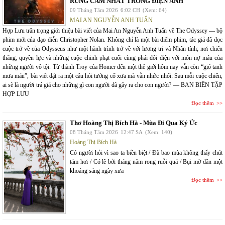
RUNG CẢM NHẤT TRONG ĐIỆN ẢNH
09 Tháng Tám 2026
6:02 CH
(Xem: 64)
MAI AN NGUYỄN ANH TUẤN
Hợp Lưu trân trọng giới thiệu bài viết của Mai An Nguyễn Anh Tuấn về The Odyssey — bộ
phim mới của đạo diễn Christopher Nolan. Không chỉ là một bài điểm phim, tác giả đã đọc
cuộc trở về của Odysseus như một hành trình trở về với lương tri và Nhân tính; nơi chiến
thắng, quyền lực và những cuộc chinh phạt cuối cùng phải đối diện với món nợ máu của
những người vô tội. Từ thành Troy của Homer đến một thế giới hôm nay vẫn còn “gió tanh
mưa máu”, bài viết đặt ra một câu hỏi tưởng cổ xưa mà vẫn nhức nhối: Sau mỗi cuộc chiến,
ai sẽ là người trả giá cho những gì con người đã gây ra cho con người? — BAN BIÊN TẬP
HỢP LƯU
Đọc thêm
Thơ Hoàng Thị Bích Hà - Mùa Đi Qua Ký Ức
08 Tháng Tám 2026
12:47 SA
(Xem: 140)
Hoàng Thị Bích Hà
Có người hỏi vì sao ta biền biệt / Đã bao mùa không thấy chút
tăm hơi / Có lẽ bởi tháng năm rong ruỗi quá / Bụi mờ dần một
khoảng sáng ngày xưa
Đọc thêm