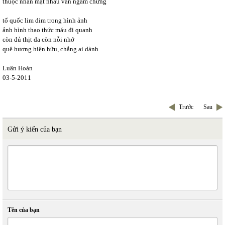
thuộc nhẵn mặt nhau vẫn ngắm chừng
tổ quốc lim dim trong hình ảnh
ảnh hình thao thức máu đi quanh
còn đủ thịt da còn nỗi nhớ
quê hương hiện hữu, chẳng ai dành
Luân Hoán
03-5-2011
Trước
Sau
Gửi ý kiến của bạn
Tên của bạn