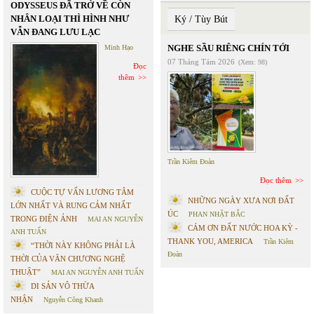
ODYSSEUS ĐÃ TRỞ VỀ CÒN
NHÂN LOẠI THÌ HÌNH NHƯ
Ký / Tùy Bút
VẪN ĐANG LƯU LẠC
NGHE SẦU RIÊNG CHÍN TỚI
Minh Hạo
07 Tháng Tám 2026
(Xem: 98)
Đọc
thêm
Trần Kiêm Đoàn
Đọc thêm
CUỘC TỰ VẤN LƯƠNG TÂM
NHỮNG NGÀY XƯA NƠI ĐẤT
LỚN NHẤT VÀ RUNG CẢM NHẤT
ÚC
PHAN NHẬT BẮC
TRONG ĐIỆN ẢNH
MAI AN NGUYỄN
CÁM ƠN ĐẤT NƯỚC HOA KỲ -
ANH TUẤN
THANK YOU, AMERICA
Trần Kiêm
“THỜI NÀY KHÔNG PHẢI LÀ
Đoàn
THỜI CỦA VĂN CHƯƠNG NGHỆ
THUẬT”
MAI AN NGUYỄN ANH TUẤN
DI SẢN VÔ THỪA
NHẬN
Nguyễn Công Khanh