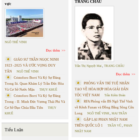
TRANG CHÂU
vực
NGÔ THẾ VINH
Đọc thêm
GIÁO SƯ TRẦN NGỌC NINH
1923 -2025 VÀ ƯỚC VỌNG DUY
Trần Thị Nguyệt Mai
,
TRANG CHÂU
TÂN
NGÔ THẾ VINH
Đọc thêm
Cristoforo Borri Và Ký Sự Đàng
PHỎNG VẤN TRÍ TUỆ NHÂN
Trong Iii. Quan Khám Lý Trần Đức Hòa
TẠO VỀ HÒA HỢP HÒA GIẢI DÂN
Và Cơ Sở Nước Mặn
THỤY KHUÊ
TỘC VIỆT NAM
Trần Kiêm Đoàn
Cristoforo Borri Và Ký Sự Đàng
RFA Phỏng vấn BS Ngô Thế Vinh
Trong - II. Minh Đức Vương Thái Phi Và
về Kênh Funan và Đồng Bằng Sông Cửu
Cơ Sở Đạo Chúa Đầu Tiên
THỤY
Long
KHUÊ
NGÔ THẾ VINH
,
MAI TRẦN
GẶP LẠI PHAN NHẬT NAM
TRÊN QUỐC LỘ 1
TRẦN VŨ
,
PHAN
Tiểu Luận
NHẬT NAM