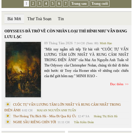
1
2
3
4
5
6
7
Trang sau
Trang cuối
Bài Mới
Thư Toà Soạn
Tin
ODYSSEUS ĐÃ TRỞ VỀ CÒN NHÂN LOẠI THÌ HÌNH NHƯ VẪN ĐANG
LƯU LẠC
09 Tháng Tám 2026
7:14 CH
(Xem: 80)
Minh Hạo
“Một suy ngẫm nối tiếp Từ bài viết “CUỘC TỰ VẤN
LƯƠNG TÂM LỚN NHẤT VÀ RUNG CẢM NHẤT
TRONG ĐIỆN ẢNH” của Mai An Nguyễn Anh Tuấn về
The Odyssey của Christopher Nolan, chúng tôi thử đi thêm
một bước: từ Troy của Homer nhìn về những cuộc chiến
của thế giới hôm nay.” MINH HẠO -
Đọc thêm
CUỘC TỰ VẤN LƯƠNG TÂM LỚN NHẤT VÀ RUNG CẢM NHẤT TRONG
ĐIỆN ẢNH
6:02 CH
MAI AN NGUYỄN ANH TUẤN
Thơ Hoàng Thị Bích Hà - Mùa Đi Qua Ký Ức
12:47 SA
Hoàng Thị Bích Hà
NGHE SẦU RIÊNG CHÍN TỚI
11:11 CH
Trần Kiêm Đoàn