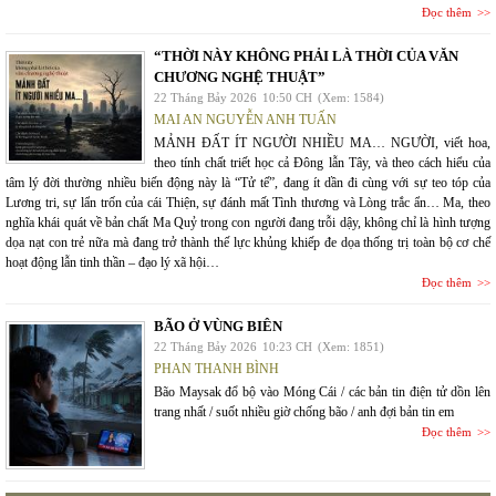
Đọc thêm
“THỜI NÀY KHÔNG PHẢI LÀ THỜI CỦA VĂN
CHƯƠNG NGHỆ THUẬT”
22 Tháng Bảy 2026
10:50 CH
(Xem: 1584)
MAI AN NGUYỄN ANH TUẤN
MẢNH ĐẤT ÍT NGƯỜI NHIỀU MA… NGƯỜI, viết hoa,
theo tính chất triết học cả Đông lẫn Tây, và theo cách hiểu của
tâm lý đời thường nhiều biến động này là “Tử tế”, đang ít dần đi cùng với sự teo tóp của
Lương tri, sự lẩn trốn của cái Thiện, sự đánh mất Tình thương và Lòng trắc ẩn… Ma, theo
nghĩa khái quát về bản chất Ma Quỷ trong con người đang trỗi dậy, không chỉ là hình tượng
dọa nạt con trẻ nữa mà đang trở thành thế lực khủng khiếp đe dọa thống trị toàn bộ cơ chế
hoạt động lẫn tinh thần – đạo lý xã hội…
Đọc thêm
BÃO Ở VÙNG BIÊN
22 Tháng Bảy 2026
10:23 CH
(Xem: 1851)
PHAN THANH BÌNH
Bão Maysak đổ bộ vào Móng Cái / các bản tin điện tử dồn lên
trang nhất / suốt nhiều giờ chống bão / anh đợi bản tin em
Đọc thêm