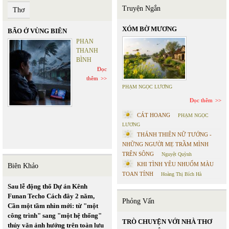
Truyện Ngắn
Thơ
XÓM BỜ MƯƠNG
BÃO Ở VÙNG BIÊN
PHAN
THANH
BÌNH
Đọc
thêm
PHẠM NGỌC LƯƠNG
Đọc thêm
CÁT HOANG
PHẠM NGỌC
LƯƠNG
THÁNH THIÊN NỮ TƯỚNG -
NHỮNG NGƯỜI MẸ TRẦM MÌNH
TRÊN SÔNG
Nguyệt Quỳnh
KHI TÌNH YÊU NHUỐM MÀU
Biên Khảo
TOAN TÍNH
Hoàng Thị Bích Hà
Sau lễ động thổ Dự án Kênh
Funan Techo Cách đây 2 năm,
Phỏng Vấn
Cần một tầm nhìn mới: từ "một
công trình" sang "một hệ thống"
TRÒ CHUYỆN VỚI NHÀ THƠ
thủy văn ảnh hưởng trên toàn lưu