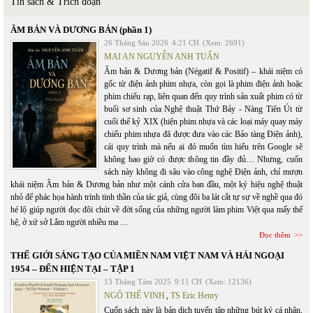
Tin sách & Trích đoạn
ÂM BẢN VÀ DƯƠNG BẢN (phần 1)
26 Tháng Sáu 2026
4:21 CH
(Xem: 2691)
MAI AN NGUYỄN ANH TUẤN
Âm bản & Dương bản (Négatif & Positif) – khái niệm có
gốc từ điện ảnh phim nhựa, còn gọi là phim điện ảnh hoặc
phim chiếu rạp, liên quan đến quy trình sản xuất phim có từ
buổi sơ sinh của Nghệ thuật Thứ Bảy - Nàng Tiên Út từ
cuối thế kỷ XIX (hiện phim nhựa và các loại máy quay máy
chiếu phim nhựa đã được đưa vào các Bảo tàng Điện ảnh),
cái quy trình mà nếu ai đó muốn tìm hiểu trên Google sẽ
không bao giờ có được thông tin đầy đủ… Nhưng, cuốn
sách này không đi sâu vào công nghệ Điện ảnh, chỉ mượn
khái niệm Âm bản & Dương bản như một cánh cửa ban đầu, một ký hiệu nghệ thuật
nhỏ để phác họa hành trình tinh thần của tác giả, cùng đôi ba lát cắt tự sự về nghề qua đó
hé lộ giúp người đọc đôi chút về đời sống của những người làm phim Việt qua mấy thế
hệ, ở xứ sở Lắm người nhiều ma …
Đọc thêm
THẾ GIỚI SÁNG TẠO CỦA MIỀN NAM VIỆT NAM VÀ HẢI NGOẠI
1954 – ĐẾN HIỆN TẠI – TẬP 1
13 Tháng Tám 2025
9:11 CH
(Xem: 12136)
NGÔ THẾ VINH
,
TS Eric Henry
Cuốn sách này là bản dịch tuyển tập những bút ký cá nhân,