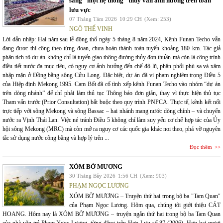
sang "một hệ thống" thủy văn ảnh hưởng trên toàn
lưu vực
07 Tháng Tám 2026
10:29 CH
(Xem: 253)
NGÔ THẾ VINH
Lời dẫn nhập: Hai năm sau lễ động thổ ngày 5 tháng 8 năm 2024, Kênh Funan Techo vẫn
đang được thi công theo từng đoạn, chưa hoàn thành toàn tuyến khoảng 180 km. Tác giả
phân tích rõ dự án không chỉ là tuyến giao thông đường thủy đơn thuần mà còn là công trình
điều tiết nước đa mục tiêu, có nguy cơ ảnh hưởng đến chế độ lũ, phân phối phù sa và xâm
nhập mặn ở Đồng bằng sông Cửu Long. Đặc biệt, dự án đã vi phạm nghiêm trọng Điều 5
của Hiệp định Mekong 1995. Cam Bốt đã cố tình xếp kênh Funan Techo vào nhóm “dự án
trên dòng nhánh” để chỉ phải làm thủ tục Thông báo đơn giản, thay vì thực hiện thủ tục
Tham vấn trước (Prior Consultation) bắt buộc theo quy trình PNPCA. Thực tế, kênh kết nối
trực tiếp với sông Mekong và sông Bassac – hai nhánh mang nước dòng chính – và chuyển
nước ra Vịnh Thái Lan. Việc né tránh Điều 5 không chỉ làm suy yếu cơ chế hợp tác của Ủy
hội sông Mekong (MRC) mà còn mở ra nguy cơ các quốc gia khác noi theo, phá vỡ nguyên
tắc sử dụng nước công bằng và hợp lý trên ...
Đọc thêm
XÓM BỜ MƯƠNG
30 Tháng Bảy 2026
1:56 CH
(Xem: 903)
PHẠM NGỌC LƯƠNG
XÓM BỜ MƯƠNG – Truyện thứ hai trong bộ ba "Tam Quan"
của Phạm Ngọc Lương. Hôm qua, chúng tôi giới thiệu CÁT
HOANG. Hôm nay là XÓM BỜ MƯƠNG – truyện ngắn thứ hai trong bộ ba Tam Quan