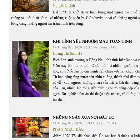
Nguyệt Quỳnh
Đất nước ta khởi đi từ hình bóng một người mẹ thuở 
chúng ta khởi đi từ lời ru và những cuộc phân ly. Giữa huyền thoại về những người 
bóng dáng những người mẹ trầm mình trên sông.
KHI TÌNH YÊU NHUỐM MÀU TOAN TÍNH
14 Tháng Bảy 2026
12:37 SA
(Xem: 2149)
Hoàng Thị Bích Hà
Bích Lan sinh trưởng ở Đồng Nai, tính tình hiền lành và c
Năm nay bốn mươi tuổi. Ở cái tuổi mà nhiều người phụ 
học, cô trở về căn hộ của mình mỗi chiều với một chùm chì
Từ ban công tầng mười sáu nhìn xuống, thành phố đêm n
cộ vẫn xuôi ngược, những ô cửa vẫn hắt ra ánh đèn vàng 
của Lan, nhiều lúc rộng đến mức nghe rõ tiếng dép của
gạch. Sự nghiệp làm ăn thì thuận tiện nhưng về đường tì
lận đận.
NHỮNG NGÀY XƯA NƠI ĐẤT ÚC
11 Tháng Bảy 2026
5:19 CH
(Xem: 2131)
PHAN NHẬT BẮC
-Năm 1978 Tôi đặt chân đến Úc sau hơn 9 tháng ở Ind