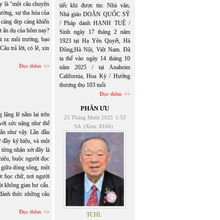
y là "một câu chuyện
tiếc khi được tin: Nhà văn,
rường, sự tha hóa của
Nhà giáo DOÃN QUỐC SỸ
 càng đẹp càng khiến
/ Pháp danh HẠNH TUỆ /
t ẩn dụ của hôm nay?
Sinh ngày 17 tháng 2 năm
ra: môi trường, bạo
1923 tại Hạ Yên Quyết, Hà
âu trả lời, có lẽ, xin
Đông,Hà Nội, Việt Nam. Đã
tạ thế vào ngày 14 tháng 10
Đọc thêm
năm 2025 / tại Anaheim
California, Hoa Kỳ / Hưởng
thượng thọ 103 tuổi
Đọc thêm
PHÂN ƯU
lặng lẽ nằm lại trên
25 Tháng Mười 2025
1:53
 với sức nặng như thể
SA
(Xem: 8166)
gắn như vậy. Lần đầu
ữ đầy ký hiệu, và một
 từng nhận xét đây là
 hiệu, buộc người đọc
ổi giữa dòng sông, một
c học chữ, nơi người
một không gian hư cấu.
đánh thức những câu
Đọc thêm
TCHL