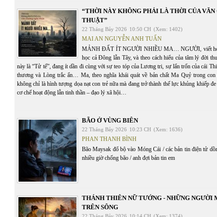
“THỜI NÀY KHÔNG PHẢI LÀ THỜI CỦA VĂ
THUẬT”
22 Tháng Bảy 2026
10:50 CH
(Xem: 1402)
MAI AN NGUYỄN ANH TUẤN
MẢNH ĐẤT ÍT NGƯỜI NHIỀU MA… NGƯỜI, viết hoa, th
học cả Đông lẫn Tây, và theo cách hiểu của tâm lý đời t
này là “Tử tế”, đang ít dần đi cùng với sự teo tóp của Lương tri, sự lẩn trốn của cái T
thương và Lòng trắc ẩn… Ma, theo nghĩa khái quát về bản chất Ma Quỷ trong con 
không chỉ là hình tượng dọa nạt con trẻ nữa mà đang trở thành thế lực khủng khiếp đe 
cơ chế hoạt động lẫn tinh thần – đạo lý xã hội…
BÃO Ở VÙNG BIÊN
22 Tháng Bảy 2026
10:23 CH
(Xem: 1636)
PHAN THANH BÌNH
Bão Maysak đổ bộ vào Móng Cái / các bản tin điện tử dồn 
nhiều giờ chống bão / anh đợi bản tin em
THÁNH THIÊN NỮ TƯỚNG - NHỮNG NGƯỜI
TRÊN SÔNG
22 Tháng Bảy 2026
10:14 CH
(Xem: 1374)