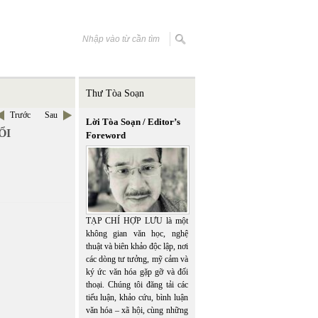
Thư Tòa Soạn
Trước
Sau
Lời Tòa Soạn / Editor’s
ỔI
Foreword
TẠP CHÍ HỢP LƯU là một
không gian văn học, nghệ
thuật và biên khảo độc lập, nơi
các dòng tư tưởng, mỹ cảm và
ký ức văn hóa gặp gỡ và đối
thoại. Chúng tôi đăng tải các
tiểu luận, khảo cứu, bình luận
văn hóa – xã hội, cùng những