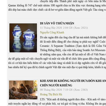
chuyển tiếp đến Thành phố một ngày có bốn mùa là Me
Qantas khổng lồ 747 chở một nhóm 100 người chia ra lên khu vực thượng hạng trê
đôi dép hai màu chiếc đực chiếc cái đi bơ vơ giữa đám đông người Việt gốc Tàu cùng va
DI SẢN VÔ THỪA NHẬN
11 Tháng Bảy 2026
2:04 CH
(Xem: 2021)
Nguyễn Công Khanh
Di sản ngàn đời của ông cha để lại mà mình không biết đến
đó là một điều đáng để cho chúng ta phải suy nghĩ! Cuộc
Ceramic: A Separate Tradition (Tạm dịch là Đồ Gốm V
Thống Riêng Biệt), của viện bảo tàng Seattle Art Museum
từ những năm qua, vẫn còn để lại một số đồ cổ Việt Nam t
dự để giúp một số việc chuyển ngữ và một vài vấn đề tổ chức liên quan đến cộng đồng.
tôi có cơ hội tìm hiểu thêm về các viện bảo tàng và nhất là có dịp nghiên cứu về đồ 
bao nhiêu thế kỷ qua đã bị chính người Việt đặt vào một địa vị quá thấp kém, khiến ít 
KHI ANH ĐI KHÔNG NGƯỜI ĐƯA ĐÓN KHI A
CHÍN NGƯỜI KHIÊNG
08 Tháng Bảy 2026
7:19 CH
(Xem: 2363)
Hoàng Thị Bích Hà
LTS: "Khi anh đi không người đưa đón – Khi anh về tám c
một truyện ngắn lay động về sự phản bội, sự trả giá và lòng vị tha. Không lên án g