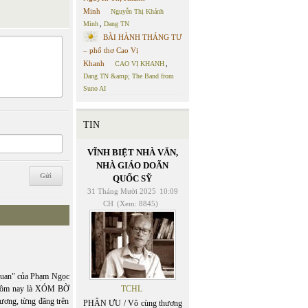
Minh
Nguyễn Thị Khánh
Minh
,
Dang TN
BÀI HÀNH THÁNG TƯ
– phổ thơ Cao Vị
Khanh
CAO VỊ KHANH
,
Dang TN &amp; The Band from
Suno AI
TIN
VĨNH BIỆT NHÀ VĂN,
NHÀ GIÁO DOÃN
QUỐC SỸ
31 Tháng Mười 2025
10:09
CH
(Xem: 8845)
uan" của Phạm Ngọc
 Hôm nay là XÓM BỜ
TCHL
ơng, từng đăng trên
PHÂN ƯU / Vô cùng thương