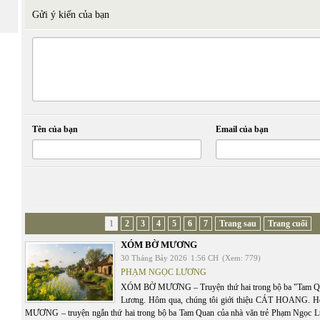
Gửi ý kiến của bạn
Tên của bạn
Email của bạn
1
2
3
4
5
6
7
Trang sau
Trang cuối
XÓM BỜ MƯƠNG
30 Tháng Bảy 2026
1:56 CH
(Xem: 779)
PHẠM NGỌC LƯƠNG
XÓM BỜ MƯƠNG – Truyện thứ hai trong bộ ba "Tam Q
Lương. Hôm qua, chúng tôi giới thiệu CÁT HOANG.
MƯƠNG – truyện ngắn thứ hai trong bộ ba Tam Quan của nhà văn trẻ Phạm Ngọc Lư