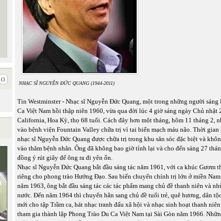
NHẠC SĨ NGUYỄN ĐỨC QUANG (1944-2011)
Tin Westminster - Nhạc sĩ Nguyễn Đức Quang, một trong những người sáng
Ca Việt Nam hồi thập niên 1960, vừa qua đời lúc 4 giờ sáng ngày Chủ nhật 2
California, Hoa Kỳ, thọ 68 tuổi. Cách đây hơn một tháng, hôm 11 tháng 2, n
vào bệnh viện Fountain Valley chữa trị vì tai biến mạch máu não. Thời gian 
nhạc sĩ Nguyễn Đức Quang được chữa trị trong khu săn sóc đặc biệt và khô
vào thăm bệnh nhân. Ông đã không bao giờ tỉnh lại và cho đến sáng 27 tháng
đồng ý rút giây để ông ra đi yên ổn.
Nhạc sĩ Nguyễn Đức Quang bắt đầu sáng tác năm 1961, với ca khúc Gươm th
riêng cho phong trào Hướng Đạo. Sau biến chuyển chính trị lớn ở miền Na
năm 1963, ông bắt đầu sáng tác các tác phẩm mang chủ đề thanh niên và nh
nước. Đến năm 1964 thì chuyển hẳn sang chủ đề tuổi trẻ, quê hương, dân tộc
mới cho tập Trầm ca, hát nhạc tranh đấu xã hội và nhạc sinh hoạt thanh niên
tham gia thành lập Phong Trào Du Ca Việt Nam tại Sài Gòn năm 1966. Nhữn