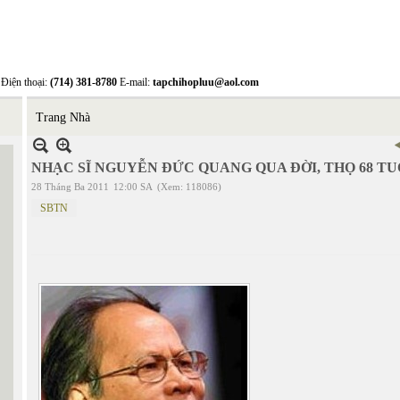
Điện thoại:
(714) 381-8780
E-mail:
tapchihopluu@aol.com
Trang Nhà
NHẠC SĨ NGUYỄN ĐỨC QUANG QUA ĐỜI, THỌ 68 TU
28 Tháng Ba 2011
12:00 SA
(Xem: 118086)
SBTN