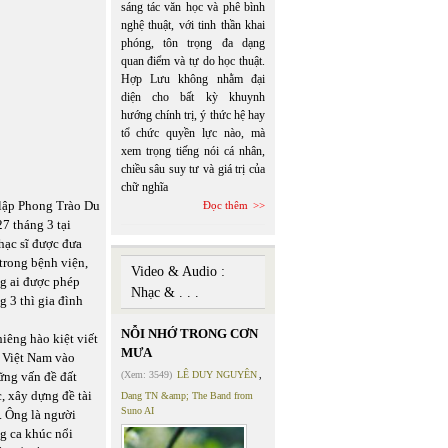
sáng tác văn học và phê bình
nghệ thuật, với tinh thần khai
phóng, tôn trọng đa dạng
quan điểm và tự do học thuật.
Hợp Lưu không nhằm đại
diện cho bất kỳ khuynh
hướng chính trị, ý thức hệ hay
tổ chức quyền lực nào, mà
xem trọng tiếng nói cá nhân,
chiều sâu suy tư và giá trị của
chữ nghĩa
 lập Phong Trào Du
Đọc thêm
7 tháng 3 tại
hạc sĩ được đưa
trong bệnh viện,
Video & Audio :
ng ai được phép
Nhạc & . . .
 3 thì gia đình
NỖI NHỚ TRONG CƠN
iêng hào kiệt viết
MƯA
m Việt Nam vào
ững vấn đề đất
(Xem: 3549)
LÊ DUY NGUYÊN
,
, xây dựng đề tài
Dang TN &amp; The Band from
Suno AI
. Ông là người
g ca khúc nổi