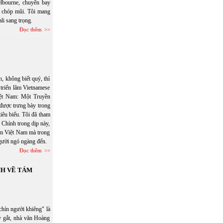
lbourne, chuyến bay
n chóp mũi. Tôi mang
li sang trọng.
Đọc thêm
, không biết quý, thì
 triển lãm Vietnamese
iệt Nam: Một Truyền
 được trưng bày trong
iêu biểu. Tôi đã tham
 Chính trong dịp này,
gốm Việt Nam mà trong
người ngó ngàng đến.
Đọc thêm
NH VỀ TÁM
hín người khiêng" là
ay gắt, nhà văn Hoàng