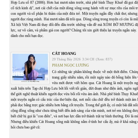
Hợp Lưu số 87 (2006). Hơn hai mươi năm trước, nhà phê bình Thụy Khuê đã gọi đâ
cổ tích kinh dị", nơi cái chết của một dòng sông song hành với sự mục rữa của môi t
con người và số phận bi thảm của một đứa trẻ. Một truyện ngắn đầy chất thơ, nhưng
người đọc rùng mình. Hai mươi năm đã trôi qua. Dòng sông trong truyện có còn là mộ
Xã hội Việt Nam đã thay đổi đến đâu trước những vấn đề mà XÓM BỜ MƯƠNG đặt 
lực, sự vô cảm, và phẩm giá con người? Chúng tôi xin giới thiệu lại truyện ngắn này. C
dành cho mỗi bạn đọc.
CÁT HOANG
29 Tháng Bảy 2026
3:34 CH
(Xem: 837)
PHẠM NGỌC LƯƠNG
Có những tác phẩm không thuộc về một thời điểm. Chúng 
trang giấy nhiều năm, rồi một ngày nào đó bỗng hiện lên
vừa mới được viết hôm qua. Cát Hoang là một truyện n
xuất hiện trên Tạp chí Hợp Lưu bởi lối viết tối giản, đứt đoạn như điện ảnh, ngôn ng
thế giới nghệ thuật khiến người đọc vừa bối rối vừa ám ảnh. Nhà phê bình Thụy Khuê
một truyện ngắn có cấu trúc của thơ hiện đại, nơi mỗi câu chữ đều trở thành một ám
phải đọc bằng trực giác nhiều hơn bằng cốt truyện. Trong thế giới ấy, có một bãi đất n
cộng đồng sống như chưa từng biết đến ánh sáng của văn minh, nơi trẻ em không đượ
biết chữ bị gọi là "con điên", và nơi bạo lực dần trở thành trật tự bình thường. Đó là 
Nhưng điều khiến Cát Hoang sống mãi không nằm ở tính hư cấu ấy, mà ở khả năng 
hỏi chưa bao giờ cũ: