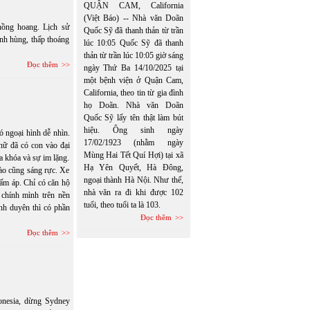
QUẬN CAM, California
(Việt Báo) -- Nhà văn Doãn
hồng hoang. Lịch sử
Quốc Sỹ đã thanh thản từ trần
anh hùng, thấp thoáng
lúc 10:05 Quốc Sỹ đã thanh
thản từ trần lúc 10:05 giờ sáng
Đọc thêm
ngày Thứ Ba 14/10/2025 tại
một bệnh viện ở Quận Cam,
California, theo tin từ gia đình
họ Doãn. Nhà văn Doãn
Quốc Sỹ lấy tên thật làm bút
hiệu. Ông sinh ngày
ó ngoại hình dễ nhìn.
17/02/1923 (nhằm ngày
nữ đã có con vào đại
Mùng Hai Tết Quí Hợi) tại xã
a khóa và sự im lặng.
Hạ Yên Quyết, Hà Đông,
ào cũng sáng rực. Xe
ngoại thành Hà Nội. Như thế,
ấm áp. Chỉ có căn hộ
nhà văn ra đi khi được 102
 chính mình trên nền
tuổi, theo tuổi ta là 103.
nh duyên thì có phần
Đọc thêm
Đọc thêm
onesia, dừng Sydney