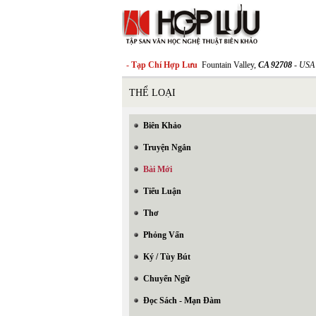
- Tạp Chí Hợp Lưu
Fountain Valley,
CA 92708
- USA
THỂ LOẠI
Biên Khảo
Truyện Ngắn
Bài Mới
Tiểu Luận
Thơ
Phỏng Vấn
Ký / Tùy Bút
Chuyển Ngữ
Đọc Sách - Mạn Đàm