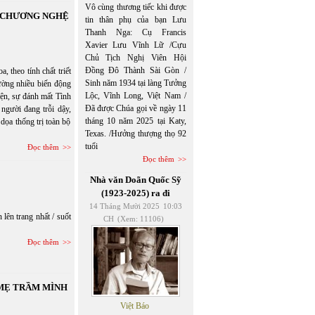
Vô cùng thương tiếc khi được
N CHƯƠNG NGHỆ
tin thân phụ của bạn Lưu
Thanh Nga: Cụ Francis
Xavier Lưu Vĩnh Lữ /Cựu
Chủ Tịch Nghị Viên Hội
Đồng Đô Thành Sài Gòn /
eo tính chất triết
Sinh năm 1934 tại làng Tưởng
hường nhiều biến động
Lộc, Vĩnh Long, Việt Nam /
hiện, sự đánh mất Tình
Đã được Chúa gọi về ngày 11
người đang trỗi dậy,
tháng 10 năm 2025 tại Katy,
dọa thống trị toàn bộ
Texas. /Hưởng thượng thọ 92
tuổi
Đọc thêm
Đọc thêm
Nhà văn Doãn Quốc Sỹ
(1923-2025) ra đi
14 Tháng Mười 2025
10:03
lên trang nhất / suốt
CH
(Xem: 11106)
Đọc thêm
 MẸ TRẦM MÌNH
Việt Báo