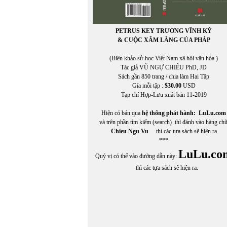
PETRUS KEY TRƯƠNG VĨNH KÝ
& CUỘC XÂM LĂNG CỦA PHÁP
(Biên khảo sử học Việt Nam xã hội văn hóa.)
Tác giả VŨ NGỰ CHIÊU PhD, JD
Sách gần 850 trang / chia làm Hai Tập
Gía mỗi tập :
$30.00
USD
Tạp chí Hợp-Lưu xuất bản 11-2019
Hiện có bán qua
hệ thống phát hành:
LuLu.com
và trên phần tìm kiếm (search) thì đánh vào hàng ch
Chieu Ngu Vu
thì các tựa sách sẽ hiện ra.
***
LuLu.co
Quý vị có thể vào đường dẫn này:
thì các tựa sách sẽ hiện ra.