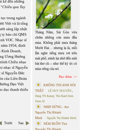
ải kể đến những
, “Chiều qua Tuy
 tục trong ngành
ời Việt và là tổng
ười sáng lập nhật
Tháng Năm, Sài Gòn vừa
ng ty báo chí QMS
chớm những cơn mưa đầu
hình VOC. Nhạc sĩ
mùa. Không phải mưa tháng
m năm 1954, định
Mười Hai… nhưng lạ là, mỗi
rị Kinh Doanh,
lần nghe tiếng mưa rơi trên
rung Ương Hướng
mái phố, mình lại nhớ đến một
trình Chiều nhạc
bài thơ cũ— như thể ký ức có
hi nhạc sĩ Nguyễn
mùa riêng của nó.
 sĩ Nguyễn Đức
Đọc thêm
hồn của Liên Đoàn
Hướng Đạo Việt
KHÔNG TIN ANH NÓI
o dục thanh thiếu
THẬT
LÊ DUY NGUYÊN
,
Dang TN &amp; The Band from
Suno AI
NHỊP DỪNG - thơ
Nguyễn Thị Khánh
Minh
Nguyễn Thị Khánh Minh
Trước
Sau
NÉM BUỒN Thơ
Nguyễn Thị Khánh