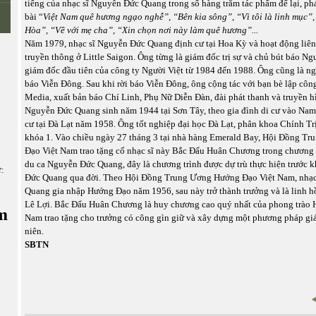
tiếng của nhạc sĩ Nguyễn Đức Quang trong số hàng trăm tác phẩm để lại, ph
bài “
Việt Nam quê hương ngạo nghễ”, “Bên kia sông”, “Vì tôi là linh mục”
Hòa”, “Về với mẹ cha”, “Xin chọn nơi này làm quê hương”...
Năm 1979, nhạc sĩ Nguyễn Đức Quang định cư tại Hoa Kỳ và hoạt động liên
truyền thông ở Little Saigon. Ông từng là giám đốc trị sự và chủ bút báo Ngư
giám đốc đầu tiên của công ty Người Việt từ 1984 đến 1988. Ông cũng là ng
báo Viễn Đông. Sau khi rời báo Viễn Đông, ông cộng tác với bạn bè lập cô
Media, xuất bản báo Chí Linh, Phụ Nữ Diễn Đàn, đài phát thanh và truyền 
Nguyễn Đức Quang sinh năm 1944 tại Sơn Tây, theo gia đình di cư vào Na
cư tại Đà Lạt năm 1958. Ông tốt nghiệp đại học Đà Lạt, phân khoa Chính T
khóa 1. Vào chiều ngày 27 tháng 3 tại nhà hàng Emerald Bay, Hội Đồng T
Đạo Việt Nam trao tặng cố nhạc sĩ này Bắc Đẩu Huân Chương trong chương 
du ca Nguyễn Đức Quang, đây là chương trình được dự trù thực hiện trước k
ữ:
Đức Quang qua đời. Theo Hội Đồng Trung Ương Hướng Đạo Việt Nam, nhạc
Quang gia nhập Hướng Đạo năm 1956, sau này trở thành trưởng và là linh 
Lê Lợi. Bắc Đẩu Huân Chương là huy chương cao quý nhất của phong trào 
m
Nam trao tặng cho trưởng có công gìn giữ và xây dựng một phương pháp giá
niên.
SBTN