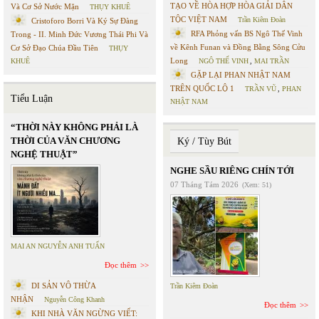
TẠO VỀ HÒA HỢP HÒA GIẢI DÂN
Và Cơ Sở Nước Mặn
THỤY KHUÊ
TỘC VIỆT NAM
Trần Kiêm Đoàn
Cristoforo Borri Và Ký Sự Đàng
RFA Phỏng vấn BS Ngô Thế Vinh
Trong - II. Minh Đức Vương Thái Phi Và
về Kênh Funan và Đồng Bằng Sông Cửu
Cơ Sở Đạo Chúa Đầu Tiên
THỤY
Long
KHUÊ
NGÔ THẾ VINH
,
MAI TRẦN
GẶP LẠI PHAN NHẬT NAM
TRÊN QUỐC LỘ 1
TRẦN VŨ
,
PHAN
Tiểu Luận
NHẬT NAM
“THỜI NÀY KHÔNG PHẢI LÀ
THỜI CỦA VĂN CHƯƠNG
Ký / Tùy Bút
NGHỆ THUẬT”
NGHE SẦU RIÊNG CHÍN TỚI
07 Tháng Tám 2026
(Xem: 51)
MAI AN NGUYỄN ANH TUẤN
Đọc thêm
DI SẢN VÔ THỪA
Trần Kiêm Đoàn
NHẬN
Nguyễn Công Khanh
Đọc thêm
KHI NHÀ VĂN NGỪNG VIẾT: