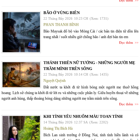
Đọc thêm
BÃO Ở VÙNG BIÊN
22 Tháng Bảy 2026
10:23 CH
(Xem: 1731)
PHAN THANH BÌNH
Bão Maysak đổ bộ vào Móng Cái / các bản tin điện tử dồn lên
trang nhất / suốt nhiều giờ chống bão / anh đợi bản tin em
Đọc thêm
THÁNH THIÊN NỮ TƯỚNG - NHỮNG NGƯỜI MẸ
TRẦM MÌNH TRÊN SÔNG
22 Tháng Bảy 2026
10:14 CH
(Xem: 1435)
Nguyệt Quỳnh
Đất nước ta khởi đi từ hình bóng một người mẹ thuở hồng
hoang. Lịch sử chúng ta khởi đi từ lời ru và những cuộc phân ly. Giữa huyền thoại về những
người anh hùng, thấp thoáng bóng dáng những người mẹ trầm mình trên sông.
Đọc thêm
KHI TÌNH YÊU NHUỐM MÀU TOAN TÍNH
14 Tháng Bảy 2026
12:37 SA
(Xem: 2202)
Hoàng Thị Bích Hà
Bích Lan sinh trưởng ở Đồng Nai, tính tình hiền lành và có