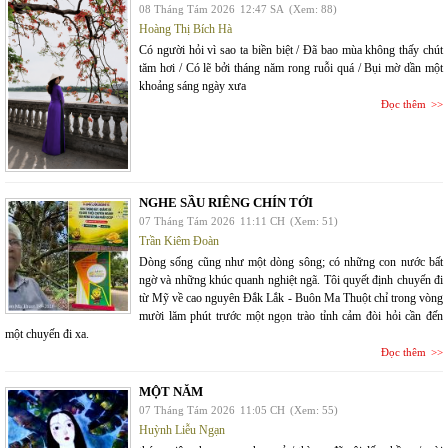
08 Tháng Tám 2026
12:47 SA
(Xem: 88)
Hoàng Thị Bích Hà
Có người hỏi vì sao ta biền biệt / Đã bao mùa không thấy chút
tăm hơi / Có lẽ bởi tháng năm rong ruỗi quá / Bụi mờ dần một
khoảng sáng ngày xưa
Đọc thêm
NGHE SẦU RIÊNG CHÍN TỚI
07 Tháng Tám 2026
11:11 CH
(Xem: 51)
Trần Kiêm Đoàn
Dòng sống cũng như một dòng sông; có những con nước bất
ngờ và những khúc quanh nghiệt ngã. Tôi quyết định chuyến đi
từ Mỹ về cao nguyên Đắk Lắk - Buôn Ma Thuột chỉ trong vòng
mười lăm phút trước một ngọn trào tỉnh cảm đòi hỏi cần đến
một chuyến đi xa.
Đọc thêm
MỘT NĂM
07 Tháng Tám 2026
11:05 CH
(Xem: 55)
Huỳnh Liễu Ngạn