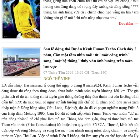
tháng giêng hoa xoan chưa nở / thì em đã vội lấy chồng / mùi
hương còn đang dang dở / rụng đầy xuống cả dòng sông / ***
tháng hai ánh trăng vừa cũ / chênh chao ngõ vắng im lìm / em
không còn gì để nói / chỉ màu nắng nhạt qua tim /
Đọc thêm
Sau lễ động thổ Dự án Kênh Funan Techo Cách đây 2
năm, Cần một tầm nhìn mới: từ "một công trình"
sang "một hệ thống" thủy văn ảnh hưởng trên toàn
lưu vực
07 Tháng Tám 2026
10:29 CH
(Xem: 140)
NGÔ THẾ VINH
Lời dẫn nhập: Hai năm sau lễ động thổ ngày 5 tháng 8 năm 2024, Kênh Funan Techo vẫn
đang được thi công theo từng đoạn, chưa hoàn thành toàn tuyến khoảng 180 km. Tác giả
phân tích rõ dự án không chỉ là tuyến giao thông đường thủy đơn thuần mà còn là công trình
điều tiết nước đa mục tiêu, có nguy cơ ảnh hưởng đến chế độ lũ, phân phối phù sa và xâm
nhập mặn ở Đồng bằng sông Cửu Long. Đặc biệt, dự án đã vi phạm nghiêm trọng Điều 5
của Hiệp định Mekong 1995. Cam Bốt đã cố tình xếp kênh Funan Techo vào nhóm “dự án
trên dòng nhánh” để chỉ phải làm thủ tục Thông báo đơn giản, thay vì thực hiện thủ tục
Tham vấn trước (Prior Consultation) bắt buộc theo quy trình PNPCA. Thực tế, kênh kết nối
trực tiếp với sông Mekong và sông Bassac – hai nhánh mang nước dòng chính – và chuyển
nước ra Vịnh Thái Lan. Việc né tránh Điều 5 không chỉ làm suy yếu cơ chế hợp tác của Ủy