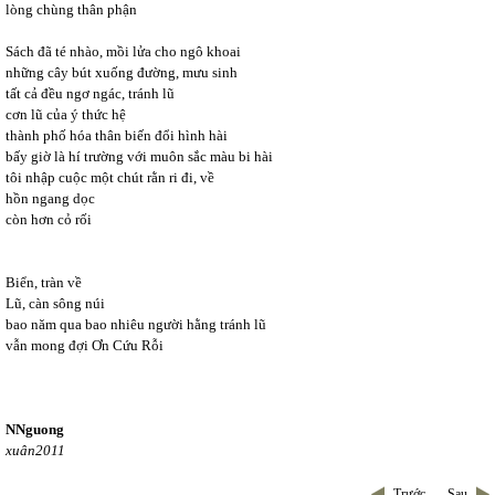
lòng chùng thân phận
Sách đã té nhào, mồi lửa cho ngô khoai
những cây bút xuống đường, mưu sinh
tất cả đều ngơ ngác, tránh lũ
cơn lũ của ý thức hệ
thành phố hóa thân biến đổi hình hài
bấy giờ là hí trường với muôn sắc màu bi hài
tôi nhập cuộc một chút rằn ri đi, về
hồn ngang dọc
còn hơn cỏ rối
Biển, tràn về
Lũ, càn sông núi
bao năm qua bao nhiêu người hằng tránh lũ
vẫn mong đợi Ơn Cứu Rỗi
NNguong
xuân2011
Trước
Sau