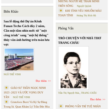
NHỮNG NGƯỜI MẸ TRẦM MÌNH
TRÊN SÔNG
Nguyệt Quỳnh
KHI TÌNH YÊU NHUỐM MÀU
Biên Khảo
TOAN TÍNH
Hoàng Thị Bích Hà
Sau lễ động thổ Dự án Kênh
Funan Techo Cách đây 2 năm,
Phỏng Vấn
Cần một tầm nhìn mới: từ "một
công trình" sang "một hệ thống"
TRÒ CHUYỆN VỚI NHÀ THƠ
thủy văn ảnh hưởng trên toàn lưu
TRANG CHÂU
vực
NGÔ THẾ VINH
Đọc thêm
GIÁO SƯ TRẦN NGỌC NINH
1923 -2025 VÀ ƯỚC VỌNG DUY
Trần Thị Nguyệt Mai
,
TRANG CHÂU
TÂN
NGÔ THẾ VINH
Đọc thêm
Cristoforo Borri Và Ký Sự Đàng
PHỎNG VẤN TRÍ TUỆ NHÂN
Trong Iii. Quan Khám Lý Trần Đức Hòa