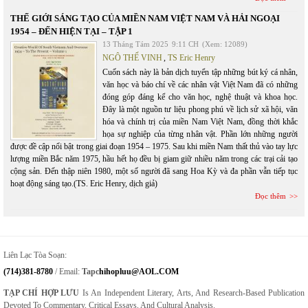
THẾ GIỚI SÁNG TẠO CỦA MIỀN NAM VIỆT NAM VÀ HẢI NGOẠI
1954 – ĐẾN HIỆN TẠI – TẬP 1
13 Tháng Tám 2025
9:11 CH
(Xem: 12089)
NGÔ THẾ VINH
,
TS Eric Henry
Cuốn sách này là bản dịch tuyển tập những bút ký cá nhân,
văn học và báo chí về các nhân vật Việt Nam đã có những
đóng góp đáng kể cho văn học, nghệ thuật và khoa học.
Đây là một nguồn tư liệu phong phú về lịch sử xã hội, văn
hóa và chính trị của miền Nam Việt Nam, đồng thời khắc
họa sự nghiệp của từng nhân vật. Phần lớn những người
được đề cập nổi bật trong giai đoạn 1954 – 1975. Sau khi miền Nam thất thủ vào tay lực
lượng miền Bắc năm 1975, hầu hết họ đều bị giam giữ nhiều năm trong các trại cải tạo
cộng sản. Đến thập niên 1980, một số người đã sang Hoa Kỳ và đa phần vẫn tiếp tục
hoạt động sáng tạo.(TS. Eric Henry, dịch giả)
Đọc thêm
Liên Lạc Tòa Soạn:
(714)381-8780
/ Email:
Tapc
Hihopluu@AOL.COM
TẠP CHÍ HỢP LƯU
Is An Independent Literary, Arts, And Research-Based Publication
Devoted To Commentary, Critical Essays, And Cultural Analysis.