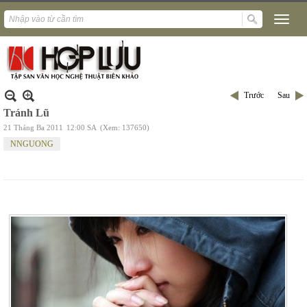
Trước
Sau
Tránh Lũ
21 Tháng Ba 2011
12:00 SA
(Xem: 137650)
NNGUONG