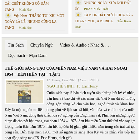
NHỮNG NGÀY XƯA NƠI ĐẤT
CÁI CHẾT KHÔNG CÓ ĐÁM
ÚC
PHAN NHẬT BẮC
TANG
Minh Hạo
CÁM ƠN ĐẤT NƯỚC HOA KỲ -
Việt Nam- THÁNG TƯ: KHI MỘT
THANK YOU, AMERICA
Trần Kiêm
NGÀY LÀ LỄ, NHƯNG CŨNG LÀ
Đoàn
TANG
Minh Hạo
Tin Sách
Chuyển Ngữ
Video & Audio : Nhạc & . . .
Đọc Sách - Mạn Đàm
THẾ GIỚI SÁNG TẠO CỦA MIỀN NAM VIỆT NAM VÀ HẢI NGOẠI
1954 – ĐẾN HIỆN TẠI – TẬP 1
13 Tháng Tám 2025
(Xem: 12089)
NGÔ THẾ VINH
,
TS Eric Henry
Cuốn sách này là bản dịch tuyển tập những bút ký cá nhân,
văn học và báo chí về các nhân vật Việt Nam đã có những
đóng góp đáng kể cho văn học, nghệ thuật và khoa học.
Đây là một nguồn tư liệu phong phú về lịch sử xã hội, văn hóa và chính trị của miền
Nam Việt Nam, đồng thời khắc họa sự nghiệp của từng nhân vật. Phần lớn những người
được đề cập nổi bật trong giai đoạn 1954 – 1975. Sau khi miền Nam thất thủ vào tay lực
lượng miền Bắc năm 1975, hầu hết họ đều bị giam giữ nhiều năm trong các trại cải tạo
cộng sản. Đến thập niên 1980, một số người đã sang Hoa Kỳ và đa phần vẫn tiếp tục
hoạt động sáng tạo.(TS. Eric Henry, dịch giả)