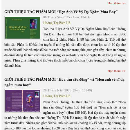
Đọc thêm
GIỚI THIỆU TÁC PHẨM MỚI “Hẹn Anh Về Vỹ Dạ Ngắm Mưa Bay”
06 Tháng Sáu 2025
(Xem: 13434)
Hoàng Thị Bích Hà
Tập thơ “Hẹn Anh Về Vỹ Dạ Ngắm Mưa Bay” của Hoàng
Thị Bích Hà có hơn 180 bài thơ dài ngắn khác nhau được
chia làm 2 phần: Phần 1: 80 bài thơ, Phần 2: 116 bài thơ
bốn câu. Phần 1: 80 bài thơ tuyển là những bài tâm đắc được chọn lọc ra từ 10 tập thơ
trước đã xuất bản và một số bài thơ mới sáng tác trong thời gian gần đây, chưa in nhưng
đã được đăng tải trên các trang báo mạng và website Văn học Nghệ thuật trong và ngoài
nước. Phần 2 là những khổ thơ yêu thích, mỗi bài chỉ chon 4 câu trong số những bài thơ
đã xuất bản.
Đọc thêm
GIỚI THIỆU TÁC PHẨM MỚI “Hoa tím sầu đông” và “Hẹn anh về vĩ dạ
ngắm mưa bay”
29 Tháng Năm 2025
(Xem: 15249)
Hoàng Thị Bích Hà
Năm 2025 Hoàng Thị Bích Hà trình làng 2 tập thơ: “Hoa
tím sầu đông” (gồm 103 bài thơ) và “Hẹn anh về vĩ dạ
ngắm mưa bay” (Hơn 180 bài). Hai tập thơ này tuyển chọn
ra những bài thơ tâm đắc của Hoàng Thị Bích Hà trong 10 tập thơ đã xuất bản từ mấy
năm trước đây. Những tập gồm 50 bài, mỗi tập lọc ra khoảng 10-15 bài, trong những tập
gồm có 100 bài thơ lọc ra khoảng 15-20 bài. (Đây là 2 tập thơ cuối cùng khép lại việc in