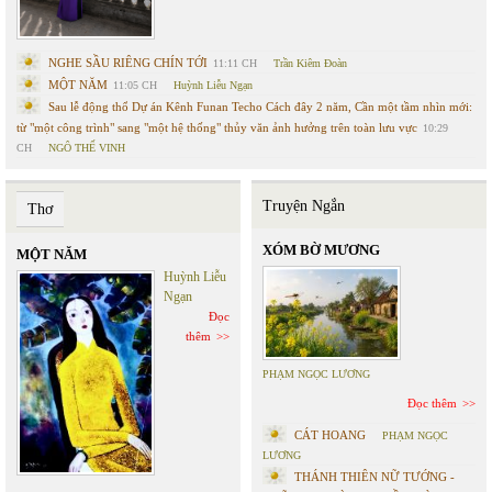
NGHE SẦU RIÊNG CHÍN TỚI
11:11 CH
Trần Kiêm Đoàn
MỘT NĂM
11:05 CH
Huỳnh Liễu Ngạn
Sau lễ động thổ Dự án Kênh Funan Techo Cách đây 2 năm, Cần một tầm nhìn mới:
từ "một công trình" sang "một hệ thống" thủy văn ảnh hưởng trên toàn lưu vực
10:29
CH
NGÔ THẾ VINH
Truyện Ngắn
Thơ
XÓM BỜ MƯƠNG
MỘT NĂM
Huỳnh Liễu
Ngạn
Đọc
thêm
PHẠM NGỌC LƯƠNG
Đọc thêm
CÁT HOANG
PHẠM NGỌC
LƯƠNG
THÁNH THIÊN NỮ TƯỚNG -