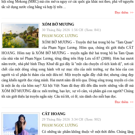
hội sông Mekong (MRC) mà còn mở ra nguy cơ các quốc gia khác noi theo, phá vỡ nguyên
tắc sử dụng nước công bằng và hợp lý trên ...
Đọc thêm
XÓM BỜ MƯƠNG
30 Tháng Bảy 2026
1:56 CH
(Xem: 841)
PHẠM NGỌC LƯƠNG
XÓM BỜ MƯƠNG – Truyện thứ hai trong bộ ba "Tam Quan"
của Phạm Ngọc Lương. Hôm qua, chúng tôi giới thiệu CÁT
HOANG. Hôm nay là XÓM BỜ MƯƠNG – truyện ngắn thứ hai trong bộ ba Tam Quan
của nhà văn trẻ Phạm Ngọc Lương, từng đăng trên Hợp Lưu số 87 (2006). Hơn hai mươi
năm trước, nhà phê bình Thụy Khuê đã gọi đây là "một câu chuyện cổ tích kinh dị", nơi cái
chết của một dòng sông song hành với sự mục rữa của môi trường, sự tha hóa của con
người và số phận bi thảm của một đứa trẻ. Một truyện ngắn đầy chất thơ, nhưng càng đẹp
càng khiến người đọc rùng mình. Hai mươi năm đã trôi qua. Dòng sông trong truyện có còn
là một ẩn dụ của hôm nay? Xã hội Việt Nam đã thay đổi đến đâu trước những vấn đề mà
XÓM BỜ MƯƠNG đặt ra: môi trường, bạo lực, sự vô cảm, và phẩm giá con người? Chúng
tôi xin giới thiệu lại truyện ngắn này. Câu trả lời, có lẽ, xin dành cho mỗi bạn đọc.
Đọc thêm
CÁT HOANG
29 Tháng Bảy 2026
3:34 CH
(Xem: 902)
PHẠM NGỌC LƯƠNG
Có những tác phẩm không thuộc về một thời điểm. Chúng lặng