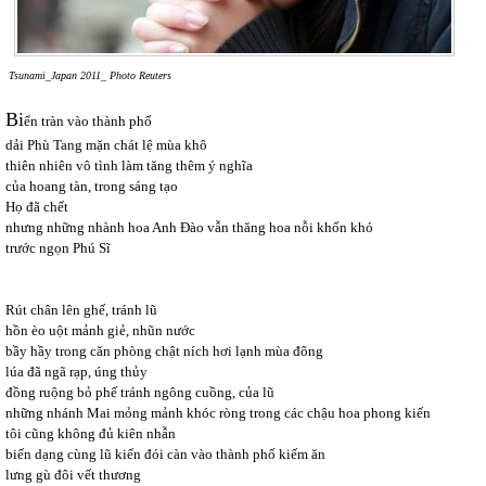
Tsunami_Japan 2011_ Photo Reuters
Bi
ển tràn vào thành phố
dải Phù Tang mặn chát lệ mùa khô
thiên nhiên vô tình làm tăng thêm ý nghĩa
của hoang tàn, trong sáng tạo
Họ đã chết
nhưng những nhành hoa Anh Đào vẫn thăng hoa nỗi khốn khó
trước ngọn Phú Sĩ
Rút chân lên ghế, tránh lũ
hồn èo uột mảnh giẻ, nhũn nước
bầy hầy trong căn phòng chật ních hơi lạnh mùa đông
lúa đã ngã rạp, úng thủy
đồng ruộng bỏ phế tránh ngông cuồng, của lũ
những nhánh Mai mỏng mảnh khóc ròng trong các chậu hoa phong kiến
tôi cũng không đủ kiên nhẫn
biến dạng cùng lũ kiến đói càn vào thành phố kiếm ăn
lưng gù đôi vết thương