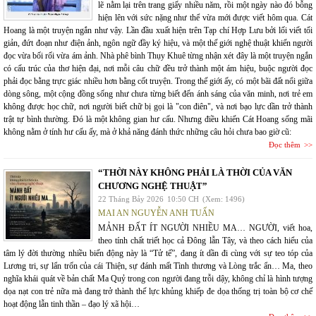
lẽ nằm lại trên trang giấy nhiều năm, rồi một ngày nào đó bỗng
hiện lên với sức nặng như thể vừa mới được viết hôm qua. Cát
Hoang là một truyện ngắn như vậy. Lần đầu xuất hiện trên Tạp chí Hợp Lưu bởi lối viết tối
giản, đứt đoạn như điện ảnh, ngôn ngữ đầy ký hiệu, và một thế giới nghệ thuật khiến người
đọc vừa bối rối vừa ám ảnh. Nhà phê bình Thụy Khuê từng nhận xét đây là một truyện ngắn
có cấu trúc của thơ hiện đại, nơi mỗi câu chữ đều trở thành một ám hiệu, buộc người đọc
phải đọc bằng trực giác nhiều hơn bằng cốt truyện. Trong thế giới ấy, có một bãi đất nổi giữa
dòng sông, một cộng đồng sống như chưa từng biết đến ánh sáng của văn minh, nơi trẻ em
không được học chữ, nơi người biết chữ bị gọi là "con điên", và nơi bạo lực dần trở thành
trật tự bình thường. Đó là một không gian hư cấu. Nhưng điều khiến Cát Hoang sống mãi
không nằm ở tính hư cấu ấy, mà ở khả năng đánh thức những câu hỏi chưa bao giờ cũ:
Đọc thêm
“THỜI NÀY KHÔNG PHẢI LÀ THỜI CỦA VĂN
CHƯƠNG NGHỆ THUẬT”
22 Tháng Bảy 2026
10:50 CH
(Xem: 1496)
MAI AN NGUYỄN ANH TUẤN
MẢNH ĐẤT ÍT NGƯỜI NHIỀU MA… NGƯỜI, viết hoa,
theo tính chất triết học cả Đông lẫn Tây, và theo cách hiểu của
tâm lý đời thường nhiều biến động này là “Tử tế”, đang ít dần đi cùng với sự teo tóp của
Lương tri, sự lẩn trốn của cái Thiện, sự đánh mất Tình thương và Lòng trắc ẩn… Ma, theo
nghĩa khái quát về bản chất Ma Quỷ trong con người đang trỗi dậy, không chỉ là hình tượng
dọa nạt con trẻ nữa mà đang trở thành thế lực khủng khiếp đe dọa thống trị toàn bộ cơ chế
hoạt động lẫn tinh thần – đạo lý xã hội…