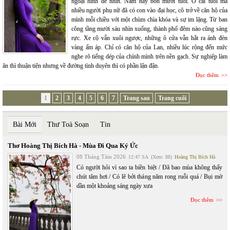
ngoại hình dễ nhìn. Năm nay bốn mươi tuổi. Ở cái tuổi mà
nhiều người phụ nữ đã có con vào đại học, cô trở về căn hộ của
mình mỗi chiều với một chùm chìa khóa và sự im lặng. Từ ban
công tầng mười sáu nhìn xuống, thành phố đêm nào cũng sáng
rực. Xe cộ vẫn xuôi ngược, những ô cửa vẫn hắt ra ánh đèn
vàng ấm áp. Chỉ có căn hộ của Lan, nhiều lúc rộng đến mức
nghe rõ tiếng dép của chính mình trên nền gạch. Sự nghiệp làm
ăn thì thuận tiện nhưng về đường tình duyên thì có phần lận đận.
Đọc thêm
1
2
3
4
5
6
7
Trang sau
Trang cuối
Bài Mới
Thư Toà Soạn
Tin
Thơ Hoàng Thị Bích Hà - Mùa Đi Qua Ký Ức
08 Tháng Tám 2026
12:47 SA
(Xem: 88)
Hoàng Thị Bích Hà
Có người hỏi vì sao ta biền biệt / Đã bao mùa không thấy
chút tăm hơi / Có lẽ bởi tháng năm rong ruỗi quá / Bụi mờ
dần một khoảng sáng ngày xưa
Đọc thêm