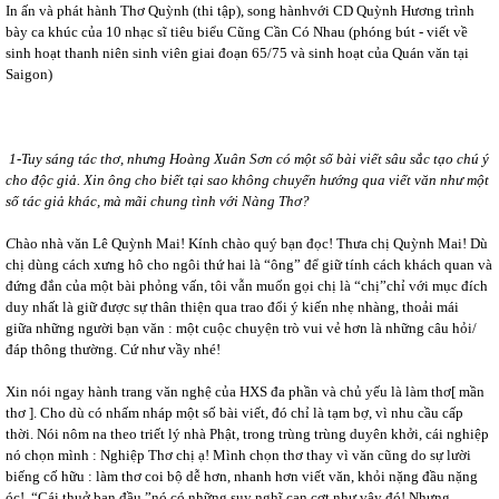
In ấn và phát hành Thơ Quỳnh (thi tập), song hànhvới CD Quỳnh Hương trình
bày ca khúc của 10 nhạc sĩ tiêu biểu Cũng Cần Có Nhau (phóng bút - viết về
sinh hoạt thanh niên sinh viên giai đoạn 65/75 và sinh hoạt của Quán văn tại
Saigon)
1-Tuy sáng tác thơ, nhưng Hoàng Xuân Sơn có một số bài viết sâu sắc tạo chú ý
cho độc giả. Xin ông cho biết tại sao không chuyển hướng qua viết văn như một
số tác giả khác, mà mãi chung tình với Nàng Thơ?
C
hào nhà văn Lê Quỳnh Mai! Kính chào quý bạn đọc! Thưa chị Quỳnh Mai! Dù
chị dùng cách xưng hô cho ngôi thứ hai là “ông” để giữ tính cách khách quan và
đứng đắn của một bài phỏng vấn, tôi vẫn muốn gọi chị là “chị”chỉ với mục đích
duy nhất là giữ được sự thân thiện qua trao đổi ý kiến nhẹ nhàng, thoải mái
giữa những người bạn văn : một cuộc chuyện trò vui vẻ hơn là những câu hỏi/
đáp thông thường. Cứ như vầy nhé!
Xin nói ngay hành trang văn nghệ của HXS đa phần và chủ yếu là làm thơ[ mần
thơ ]. Cho dù có nhấm nháp một số bài viết, đó chỉ là tạm bợ, vì nhu cầu cấp
thời. Nói nôm na theo triết lý nhà Phật, trong trùng trùng duyên khởi, cái nghiệp
nó chọn mình : Nghiệp Thơ chị ạ! Mình chọn thơ thay vì văn cũng do sự lười
biếng cố hữu : làm thơ coi bộ dễ hơn, nhanh hơn viết văn, khỏi nặng đầu nặng
óc!. “Cái thuở ban đầu ”nó có những suy nghĩ cạn cợt như vậy đó! Nhưng