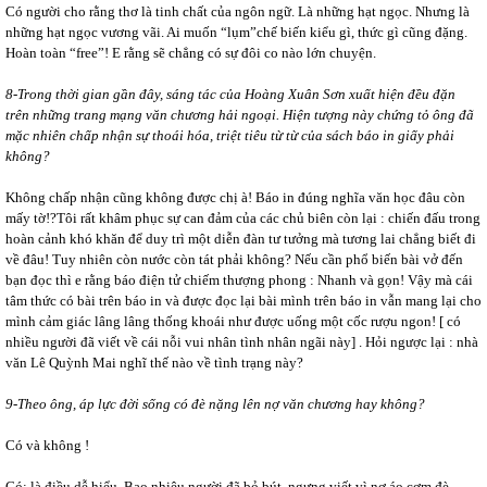
Có người cho rằng thơ là tinh chất của ngôn ngữ. Là những hạt ngọc. Nhưng là
những hạt ngọc vương vãi. Ai muốn “lụm”chế biến kiểu gì, thức gì cũng đặng.
Hoàn toàn “free”! E rằng sẽ chẳng có sự đôi co nào lớn chuyện.
8-Trong thời gian gần đây, sáng tác của Hoàng Xuân Sơn xuất hiện đều đặn
trên những trang mạng văn chương hải ngoại. Hiện tượng này chứng tỏ ông đã
mặc nhiên chấp nhận sự thoái hóa, triệt tiêu từ từ của sách báo in giấy phải
không?
Không chấp nhận cũng không được chị à! Báo in đúng nghĩa văn học đâu còn
mấy tờ!?Tôi rất khâm phục sự can đảm của các chủ biên còn lại : chiến đấu trong
hoàn cảnh khó khăn để duy trì một diễn đàn tư tưởng mà tương lai chẳng biết đi
về đâu! Tuy nhiên còn nước còn tát phải không? Nếu cần phổ biến bài vở đến
bạn đọc thì e rằng báo điện tử chiếm thượng phong : Nhanh và gọn! Vậy mà cái
tâm thức có bài trên báo in và được đọc lại bài mình trên báo in vẫn mang lại cho
mình cảm giác lâng lâng thống khoái như được uống một cốc rượu ngon! [ có
nhiều người đã viết về cái nỗi vui nhân tình nhân ngãi này] . Hỏi ngược lại : nhà
văn Lê Quỳnh Mai nghĩ thế nào về tình trạng này?
9-Theo ông, áp lực đời sống có đè nặng lên nợ văn chương hay không?
Có và không !
Có: là điều dễ hiểu. Bao nhiêu người đã bỏ bút, ngưng viết vì nợ áo cơm đè