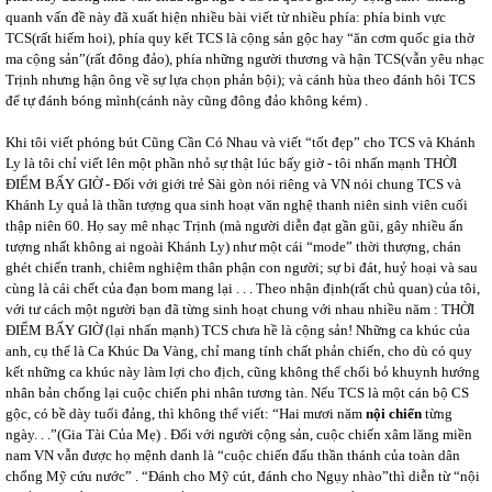
quanh vấn đề này đã xuất hiện nhiều bài viết từ nhiều phía: phía binh vực
TCS(rất hiếm hoi), phía quy kết TCS là cộng sản gộc hay “ăn cơm quốc gia thờ
ma cộng sản”(rất đông đảo), phía những người thương và hận TCS(vẫn yêu nhạc
Trịnh nhưng hận ông về sự lựa chọn phản bội); và cánh hùa theo đánh hôi TCS
để tự đánh bóng mình(cánh này cũng đông đảo không kém) .
Khi tôi viết phóng bút Cũng Cần Có Nhau và viết “tốt đẹp” cho TCS và Khánh
Ly là tôi chỉ viết lên một phần nhỏ sự thật lúc bấy giờ - tôi nhấn mạnh THỜI
ĐIỂM BẤY GIỜ - Đối với giới trẻ Sài gòn nói riêng và VN nói chung TCS và
Khánh Ly quả là thần tượng qua sinh hoạt văn nghệ thanh niên sinh viên cuối
thập niên 60. Họ say mê nhạc Trịnh (mà người diễn đạt gần gũi, gây nhiều ấn
tượng nhất không ai ngoài Khánh Ly) như một cái “mode” thời thượng, chán
ghét chiến tranh, chiêm nghiệm thân phận con người; sự bi đát, huỷ hoại và sau
cùng là cái chết của đạn bom mang lại . . . Theo nhận định(rất chủ quan) của tôi,
với tư cách một người bạn đã từng sinh hoạt chung với nhau nhiều năm : THỜI
ĐIỂM BẤY GIỜ (lại nhấn mạnh) TCS chưa hề là cộng sản! Những ca khúc của
anh, cụ thể là Ca Khúc Da Vàng, chỉ mang tính chất phản chiến, cho dù có quy
kết những ca khúc này làm lợi cho địch, cũng không thể chối bỏ khuynh hướng
nhân bản chống lại cuộc chiến phi nhân tương tàn. Nếu TCS là một cán bộ CS
gộc, có bề dày tuổi đảng, thì không thể viết: “Hai mươi năm
nội chiến
từng
ngày. . .”(Gia Tài Của Mẹ) . Đối với người cộng sản, cuộc chiến xâm lăng miền
nam VN vẫn được họ mệnh danh là “cuộc chiến đấu thần thánh của toàn dân
chống Mỹ cứu nước” . “Đánh cho Mỹ cút, đánh cho Ngụy nhào”thì diễn từ “nội