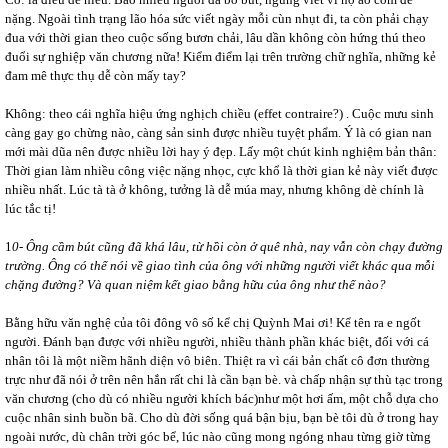
nặng. Ngoài tình trạng lão hóa sức viết ngày mỗi cùn nhụt đi, ta còn phải chạy
đua với thời gian theo cuộc sống bươn chải, lâu dần không còn hứng thú theo
đuổi sự nghiệp văn chương nữa! Kiểm điểm lại trên trường chữ nghĩa, những kẻ
đam mê thực thụ dễ còn mấy tay?
Không: theo cái nghĩa hiệu ứng nghịch chiều (effet contraire?) . Cuộc mưu sinh
càng gay go chừng nào, càng sản sinh được nhiều tuyệt phẩm. Ý là có gian nan
mới mài dũa nên được nhiều lời hay ý đẹp. Lấy một chút kinh nghiệm bản thân:
Thời gian làm nhiều công việc nặng nhọc, cực khổ là thời gian kẻ này viết được
nhiều nhất. Lúc tà tà ở không, tưởng là dễ múa may, nhưng không dè chính là
lúc tắc tị!
1
0- Ông cầm bút cũng đã khá lâu, từ hồi còn ở quê nhà, nay vẫn còn chạy đường
trường. Ông có thể nói về giao tình của ông với những người viết khác qua mỗi
chặng đường? Và quan niệm kết giao bằng hữu của ông như thế nào?
Bằng hữu văn nghệ của tôi đông vô số kể chị Quỳnh Mai ơi! Kể tên ra e ngốt
người. Đánh bạn được với nhiều người, nhiều thành phần khác biệt, đối với cá
nhân tôi là một niềm hãnh diện vô biên. Thiệt ra vì cái bản chất cô đơn thường
trực như đã nói ở trên nên hắn rất chi là cần bạn bè. và chấp nhận sự thù tạc trong
văn chương (cho dù có nhiều người khích bác)như một hơi ấm, một chỗ dựa cho
cuộc nhân sinh buồn bã. Cho dù đời sống quá bận bịu, bạn bè tôi dù ở trong hay
ngoài nước, dù chân trời góc bể, lúc nào cũng mong ngóng nhau từng giờ từng