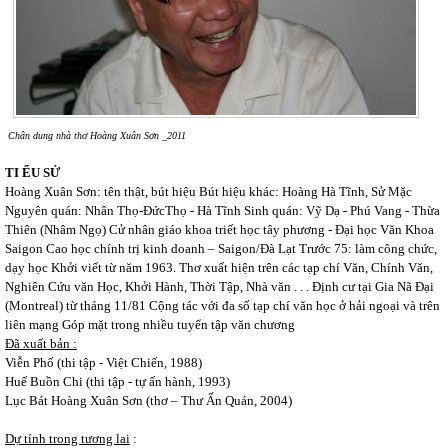
Chân dung nhà thơ Hoàng Xuân Sơn _2011
TI ỂU SỬ
Hoàng Xuân Sơn: tên thật, bút hiệu Bút hiệu khác: Hoàng Hà Tĩnh, Sử Mặc
Nguyên quán: Nhân Thọ-ĐứcThọ - Hà Tĩnh Sinh quán: Vỹ Dạ - Phú Vang - Thừa
Thiên (Nhâm Ngọ) Cử nhân giáo khoa triết học tây phương - Đại học Văn Khoa
Saigon Cao học chính trị kinh doanh – Saigon/Đà Lạt Trước 75: làm công chức,
dạy học Khởi viết từ năm 1963. Thơ xuất hiện trên các tạp chí Văn, Chính Văn,
Nghiên Cứu văn Học, Khởi Hành, Thời Tập, Nhà văn . . . Định cư tại Gia Nã Đại
(Montreal) từ tháng 11/81 Cộng tác với đa số tạp chí văn học ở hải ngoại và trên
liên mạng Góp mặt trong nhiều tuyển tập văn chương
Đã xuất bản :
Viễn Phố (thi tập - Việt Chiến, 1988)
Huế Buồn Chi (thi tập - tự ấn hành, 1993)
Lục Bát Hoàng Xuân Sơn (thơ – Thư Ấn Quán, 2004)
Dự tính trong tương lai
: