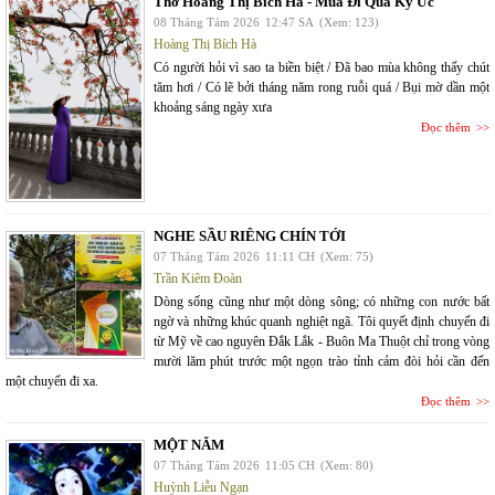
Thơ Hoàng Thị Bích Hà - Mùa Đi Qua Ký Ức
08 Tháng Tám 2026
12:47 SA
(Xem: 123)
Hoàng Thị Bích Hà
Có người hỏi vì sao ta biền biệt / Đã bao mùa không thấy chút
tăm hơi / Có lẽ bởi tháng năm rong ruỗi quá / Bụi mờ dần một
khoảng sáng ngày xưa
Đọc thêm
NGHE SẦU RIÊNG CHÍN TỚI
07 Tháng Tám 2026
11:11 CH
(Xem: 75)
Trần Kiêm Đoàn
Dòng sống cũng như một dòng sông; có những con nước bất
ngờ và những khúc quanh nghiệt ngã. Tôi quyết định chuyến đi
từ Mỹ về cao nguyên Đắk Lắk - Buôn Ma Thuột chỉ trong vòng
mười lăm phút trước một ngọn trào tỉnh cảm đòi hỏi cần đến
một chuyến đi xa.
Đọc thêm
MỘT NĂM
07 Tháng Tám 2026
11:05 CH
(Xem: 80)
Huỳnh Liễu Ngạn