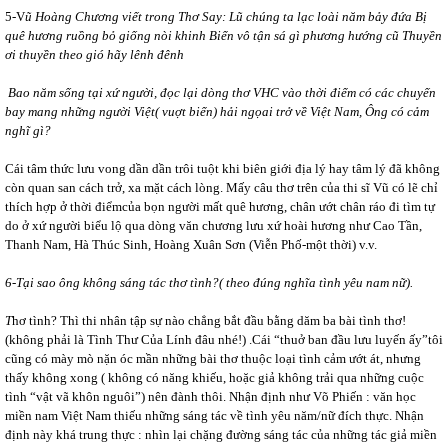
5-V
ũ Hoàng Chương viết trong Thơ Say: Lũ chúng ta lạc loài năm bảy đứa Bị
quê hương ruồng bỏ giống nòi khinh Biển vô tận sá gì phương hướng cũ Thuyền
ơi thuyền theo gió hãy lênh đênh
Bao năm sống tại xứ người, đọc lại dòng thơ VHC vào thời điểm có các chuyến
bay mang những người Việt( vuợt biển) hải ngọai trở về Việt Nam, Ông có cảm
nghĩ gì?
Cái tâm thức lưu vong dần dần trôi tuột khi biên giới địa lý hay tâm lý đã không
còn quan san cách trở, xa mặt cách lòng. Mấy câu thơ trên của thi sĩ Vũ có lẽ chỉ
thích hợp ở thời điểmcủa bọn người mất quê hương, chân ướt chân ráo đi tìm tự
do ở xứ người biểu lộ qua dòng văn chương lưu xứ hoài hương như Cao Tần,
Thanh Nam, Hà Thúc Sinh, Hoàng Xuân Sơn (Viễn Phố-một thời) v.v.
6-Tại sao ông không sáng tác thơ tình?( theo đúng nghĩa tình yêu nam nữ).
T
hơ tình? Thì thi nhân tập sự nào chẳng bắt đầu bằng dăm ba bài tình thơ!
(không phải là Tình Thư Của Lính đâu nhé!) .Cái “thuở ban đầu lưu luyến ấy”tôi
cũng có mày mò nặn óc mần những bài thơ thuộc loại tình cảm ướt át, nhưng
thấy không xong ( không có năng khiếu, hoặc giả không trải qua những cuộc
tình “vật vã khôn nguôi”) nên đành thôi. Nhận định như Võ Phiến : văn học
miền nam Việt Nam thiếu những sáng tác về tình yêu năm/nữ đích thực. Nhận
định này khá trung thực : nhìn lại chặng đường sáng tác của những tác giả miền