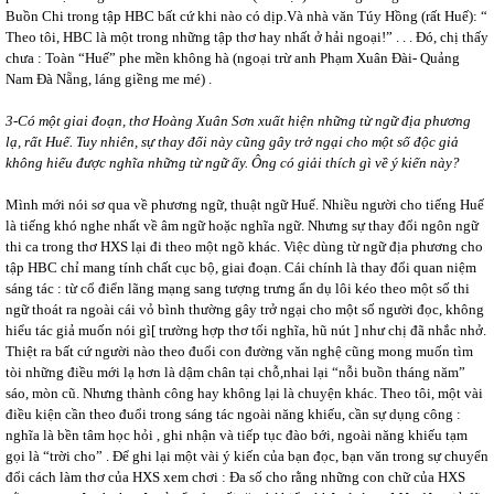
Buồn Chi trong tập HBC bất cứ khi nào có dịp.Và nhà văn Túy Hồng (rất Huế): “
Theo tôi, HBC là một trong những tập thơ hay nhất ở hải ngoại!” . . . Đó, chị thấy
chưa : Toàn “Huế” phe mền không hà (ngoại trừ anh Phạm Xuân Đài- Quảng
Nam Đà Nẵng, láng giềng me mé) .
3-Có một giai đoạn, thơ Hoàng Xuân Sơn xuất hiện những từ ngữ địa phương
lạ, rất Huế. Tuy nhiên, sự thay đổi này cũng gây trở ngại cho một số độc giả
không hiểu được nghĩa những từ ngữ ấy. Ông có giải thích gì về ý kiến này?
Mình mới nói sơ qua về phương ngữ, thuật ngữ Huế. Nhiều người cho tiếng Huế
là tiếng khó nghe nhất về âm ngữ hoặc nghĩa ngữ. Nhưng sự thay đổi ngôn ngữ
thi ca trong thơ HXS lại đi theo một ngõ khác. Việc dùng từ ngữ địa phương cho
tập HBC chỉ mang tính chất cục bộ, giai đoạn. Cái chính là thay đổi quan niệm
sáng tác : từ cổ điển lãng mạng sang tượng trưng ẩn dụ lôi kéo theo một
số thi
ngữ thoát ra ngoài cái vỏ bình thường gây trở ngại cho một số người đọc, không
hiểu tác giả muốn nói gì[ trường hợp thơ tối nghĩa, hũ nút ] như chị đã nhắc nhở.
Thiệt ra bất cứ người nào theo đuổi con đường văn nghệ cũng mong muốn tìm
tòi những điều mới lạ hơn là dậm chân tại chỗ,nhai lại “nỗi buồn tháng năm”
sáo, mòn cũ. Nhưng thành công hay không lại là chuyện khác. Theo tôi, một vài
điều kiện cần theo đuổi trong sáng tác ngoài năng khiếu, cần sự dụng công :
nghĩa là bền tâm học hỏi , ghi nhận và tiếp tục đào bới, ngoài năng khiếu tạm
gọi là “trời cho” . Để ghi lại một vài ý kiến của bạn đọc, bạn văn trong sự chuyển
đổi cách làm thơ của HXS xem chơi : Đa số cho rằng những con chữ của HXS