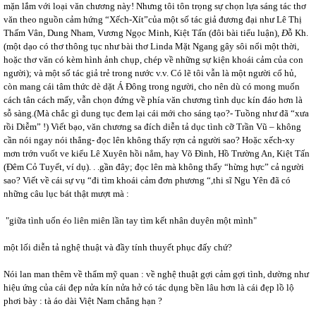
mặn lắm với loại văn chương này! Nhưng tôi tôn trọng sự chọn lựa sáng tác thơ
văn theo nguồn cảm hứng “Xếch-Xít”của một số tác giả đương đại như Lê Thị
Thấm Vân, Dung Nham, Vương Ngọc Minh, Kiệt Tấn (đôi bài tiểu luận),
Đ
ỗ Kh.
(một dạo có thơ thông tục như bài thơ Linda Mặt Ngang gây sôi nổi một thời,
hoặc thơ văn có kèm hình ảnh chụp, chép về những sự kiện khoái cảm của con
người); và một số tác giả trẻ trong nước v.v. Có lẽ tôi vẫn là một người cổ hủ,
còn mang cái tâm thức dè dặt Á Đông trong người, cho nên dù có mong muốn
cách tân cách mấy, vẫn chọn đứng về phía văn chương tình dục kín đáo hơn là
sỗ sàng.(Mà chắc gì dung tục đem lại cái mới cho sáng tạo?- Tuồng như đã “xưa
rồi Diễm” !) Viết bạo, văn chương sa đích diễn tả dục tình cỡ Trần Vũ – không
cần nói ngay nói thẳng- đọc lên không thấy rợn cả người sao? Hoặc xếch-xy
mơn trớn vuốt ve kiểu Lê Xuyên hồi nẳm, hay Võ Đình, Hồ Trường An, Kiệt Tấn
(Đêm Cỏ Tuyết, ví dụ). . .gần đây; đọc lên mà không thấy “hừng hực” cả người
sao? Viết về cái sự vụ “đi tìm khoái cảm đơn phương “,thi sĩ Ngu Yên đã có
những câu lục bát thật mượt mà :
"giữa tình uốn éo liên miên lần tay tìm kết nhân duyên một mình"
một lối diễn tả nghệ thuật và đầy tính thuyết phục đấy chứ?
Nói lan man thêm về thẩm mỹ quan : về nghệ thuật gợi cảm gợi tình, dường như
hiệu ứng của cái đẹp nửa kín nửa hở có tác dụng bền lâu hơn là cái đẹp lồ lộ
phơi bày : tà áo dài Việt Nam chẳng hạn ?