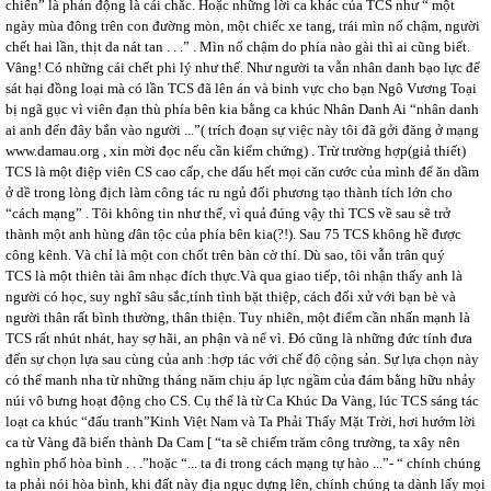
chiến” là phản động là cái chắc. Hoặc những lời ca khác của TCS như “ một
ngày mùa đông trên con đường mòn, một chiếc xe tang, trái mìn nổ chậm, người
chết hai lần, thịt da nát tan . . .” . Mìn nổ chậm do phía nào gài thì ai cũng biết.
Vâng! Có những cái chết phi lý như thế. Như người ta vẫn nhân danh bạo lực để
sát hại đồng loại mà có lần TCS đã lên án và binh vực cho bạn Ngô Vương Toại
bị ngã gục vì viên đạn thù phía bên kia bằng ca khúc Nhân Danh Ai “nhân danh
ai anh đến đây bắn vào người ...”( trích đoạn sự việc này tôi đã gởi đăng ở mạng
www.damau.org , xin mời đọc nếu cần kiểm chứng) . Trừ trường hợp(giả thiết)
TCS là một điệp viên CS cao cấp, che dấu hết mọi căn cước của mình để ăn dầm
ở dề trong lòng địch làm công tác ru ngủ đối phương tạo thành tích lớn cho
“cách mạng” . Tôi không tin như thế, vì quả đúng vậy thì TCS về
sau sẽ trở
thành một anh
hùng
d
ân tộc của phía bên kia(?!). Sau 75 TCS không hề được
công kênh. Và chỉ là một con chốt trên bàn cờ thí. Dù sao, tôi vẫn trân quý
TCS là một thiên tài âm nhạc đích thực.Và qua giao tiếp, tôi nhận thấy anh là
người có học, suy nghĩ sâu sắc,tính tình bặt thiệp, cách đối xử với bạn bè và
người thân rất bình thường, thân thiện. Tuy nhiên, một điểm cần nhấn mạnh là
TCS rất nhút nhát, hay sợ hãi, an phận và nể vì. Đó cũng là những đức tính đưa
đến sự chọn lựa sau cùng của anh :hợp tác với chế độ cộng sản. Sự lựa chọn này
có thể manh nha từ những tháng năm chịu áp lực ngầm của đám bằng hữu nhảy
núi vô bưng hoạt động cho CS. Cụ thể là từ Ca Khúc Da Vàng, lúc TCS sáng tác
loạt ca khúc “đấu tranh”Kinh Việt Nam và Ta Phải Thấy Mặt Trời, hơi hướm lời
ca từ Vàng đã biến thành Da Cam [ “ta sẽ chiếm trăm công trường, ta xây nên
nghìn phố hòa bình . . .”hoặc “... ta đi trong cách mạng tự hào ...”- “ chính chúng
ta phải nói hòa bình, khi đất này địa ngục dựng lên, chính chúng ta dành lấy mọi