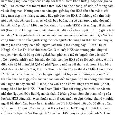
nằm trong một sào huyệt của ẩn dụ, tối tăm bí hiểm khôn lường. Một độc giả đã
viết : “Đã có một thời tôi rất thích thơ HXS, thơ nhẹ nhàng, dễ đọc, dễ thông cảm
và rất lãng mạn. Nhưng sau bao năm qua, giờ đây thơ HXS dần dần mất đi cái
lãng mạn đẹp nhẹ nhàng xa xưa . Bây giờ đọc thơ HXS, tôi không còn tìm thấy
nỗi uyển chuyển của âm nhạc, và cái bay bướm; mà có cảm tưởng như đọc một
bài xếp chữ (sic). . . ” Một bạn đọc khác : “ . . . anh (HXS) viết những bài thơ mà
tôi (Hòa Bình) không hiểu gì hết nhưng âm điệu vẫn hay tuyệt . . .” . Lý giải cách
nào đây? Bên cạnh đó là ý kiến của một vài bạn văn (tôi nhấn mạnh:Bạn Văn)về
công trình tim óc của người sáng tác : có người cho rằng thơ HXS lúc sau này lạ,
nhưng mà khá hay[“có nhiều người làm thơ lạ mà không hay” - Trần Thị lai
Hồng] . Chị Lê Thị Huệ chủ biên Gió-O thì xếp HXS vào trường phái duy từ[
chuyên viên đánh bóng chữ nghĩa], ban phát cho mỹ từ “người thơ đắc chữ ”
. Có người(ai nhỉ?), một lúc nào đó nhận xét thơ HXS có sự lôi cuốn riêng ở nhịp
điệu cầu kỳ bí hiểm(chị QM có phảỉ?)trong những bài thơ tự do hơn là lục bát .
Mới đây trên blog V.O.A, Trịnh Y Thư trích dẫn lời của thi sĩ xứ Mễ Octavio Paz
: “Chủ yếu của thao tác thi ca là ngôn ngữ. Bất luận sự tin tưởng cũng như xác
tín của nhà thơ là gì, điều hắn ta quan tâm đến là ngôn từ, chứ không phải những
điều ngôn từ này ám chỉ”. Từ đó, nhà văn Trịnh có vài nhận xét về thơ lục bát,
trong đó có lục bát HXS : “Sau Phạm Thiên Thư, tôi cũng yêu thích lục bát của
nhà thơ Nguyễn Đức Bạt Ngàn, và nhất
là H
oàng Xuân Sơn. Sự thành công của
lục bát HXS cũng nằm ở sự nhuần nhụy (?)của ngôn từ chứ không phải ở ý nghĩa
ngoài bài thơ”. Các bạn văn khác nhìn thơ 6/8 HXS dưới một góc độ riêng : Cao
Vị Khanh: Hơi thở rướn của lục bát HXS- Lương Thư Trung: Lục bát HXS, một
chỗ về của bạn bè- Vũ Hoàng Thư: Lục bát HXS ngày càng nhuyễn nhừ- Đoàn