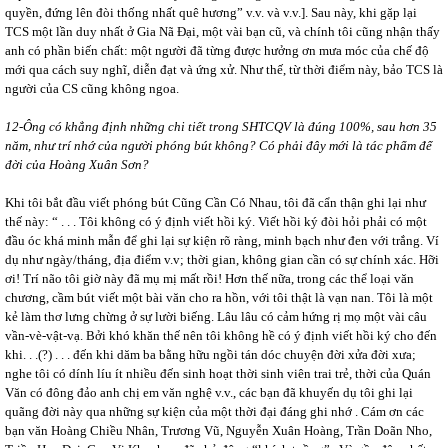
quyền, đứng lên đòi thống nhất quê hương” v.v. và v.v.]. Sau này, khi gặp lại
TCS một lần duy nhất ở Gia Nã Đại, một vài bạn cũ, và chính tôi cũng nhận thấy
anh có phần biến chất: một người đã từng được hưởng ơn mưa móc của chế độ
mới qua cách suy nghĩ, diễn đạt và ứng xử. Như thế, từ thời điểm này, bảo TCS là
người của CS cũng không ngoa.
12-Ông có khẳng định những chi tiết trong SHTCQV là đúng 100%, sau hơn 35
năm, như trí nhớ của người phóng bút không? Có phải đây mới là tác phẩm để
đời của Hoàng Xuân Sơn?
Khi tôi bắt đầu viết phóng bút Cũng Cần Có Nhau, tôi đã cẩn thận
ghi lại như
thế này: “ . . . Tôi không có ý định viết hồi ký. Viết hồi ký đòi hỏi phải có một
đầu óc khá minh mẫn để ghi lại sự kiện rõ ràng, minh bạch như đen với trắng. Ví
dụ như ngày/tháng, địa điểm v.v; thời gian, không gian cần có sự chính xác. Hỡi
ơi! Trí não tôi giờ này đã mụ mị mất rồi! Hơn thế nữa, trong các thể loại văn
chương, cầm bút viết một bài văn cho ra hồn, với tôi thật là vạn nan. Tôi là một
kẻ làm thơ lưng chừng ở sự lười biếng. Lâu lâu có cảm hứng rị mọ một vài câu
vần-vè-vật-vạ. Bởi khó khăn thế nên tôi không hề có ý định viết hồi ký cho đến
khi. . .(?) . . . đến khi dăm ba bằng hữu ngồi tán dóc chuyện đời xửa đời xưa;
nghe tôi có dính líu ít nhiều đến sinh hoạt thời sinh viên trai trẻ, thời của Quán
Văn có đông đảo anh chị em văn nghệ v.v., các bạn đã khuyến dụ tôi ghi lại
quãng đời này qua những sự kiện của một thời đại đáng ghi nhớ . Cám ơn các
bạn văn Hoàng Chiều Nhân, Trương Vũ, Nguyễn Xuân Hoàng, Trần Doãn Nho,