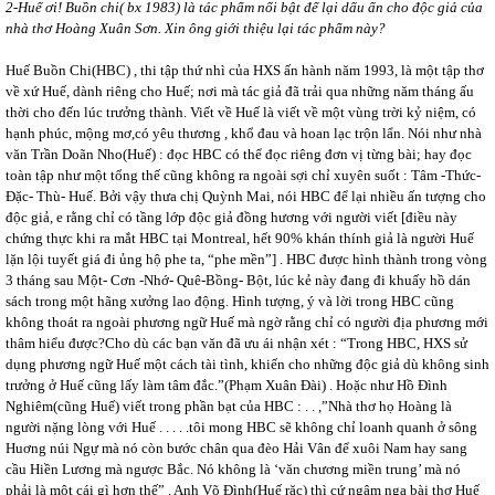
2-Huế ơi! Buồn chi( bx 1983) là tác phẩm nổi bật để lại dấu ấn cho độc giả của
nhà thơ Hoàng Xuân Sơn. Xin ông giới thiệu lại tác phẩm này?
Huế Buồn Chi(HBC) , thi tập thứ nhì của HXS ấn hành năm 1993, là một tập thơ
về xứ Huế, dành riêng cho Huế; nơi mà tác giả đã trải qua những năm tháng ấu
thời cho đến lúc trưởng thành. Viết về Huế là viết về một vùng trời kỷ niệm, có
hạnh phúc, mộng mơ,có yêu thương , khổ đau và hoan lạc trộn lẩn. Nói như nhà
văn Trần Doãn Nho(Huế) : đọc HBC có thể đọc riêng đơn vị từng bài; hay đọc
toàn tập như một tổng thế cũng không ra ngoài sợi chỉ xuyên suốt : Tâm -Thức-
Đặc- Thù- Huế. Bởi vậy thưa chị Quỳnh Mai, nói HBC để lại nhiều ấn tượng cho
độc giả, e rằng chỉ có tầng lớp độc giả đồng hương với người viết [điều này
chứng thực khi ra mắt HBC tại Montreal, hết 90% khán thính giả là người Huế
lặn lội tuyết giá đi ủng hộ phe ta, “phe mền”] . HBC được hình thành trong vòng
3 tháng sau Một- Cơn -Nhớ- Quê-Bồng- Bột, lúc kẻ này đang đi khuấy hồ dán
sách trong một hãng xưởng lao động. Hình tượng, ý và lời trong HBC cũng
không thoát ra ngoài phương ngữ Huế mà ngờ rằng chỉ có người địa phương mới
thâm hiểu được?Cho dù các bạn văn đã ưu ái nhận xét : “Trong HBC, HXS sử
dụng phương ngữ Huế một cách tài tình, khiến cho những độc giả dù không sinh
trưởng ở Huế cũng lấy làm tâm đắc.”(Phạm Xuân Đài) . Hoặc như Hồ Đình
Nghiêm(cũng Huế) viết trong phần bạt của HBC : . . ,”Nhà thơ họ Hoàng là
người nặng lòng với Huế . . . . .tôi mong HBC sẽ không chỉ loanh quanh ở sông
Huơng núi Ngự mà nó còn bước chân qua đèo Hải Vân để xuôi Nam hay sang
cầu Hiền Lương mà ngược Bắc. Nó không là ‘văn chương miền trung’ mà nó
phải là một cái gì hơn thế” . Anh Võ Đình(Huế rặc) thì cứ ngâm nga bài thơ Huế