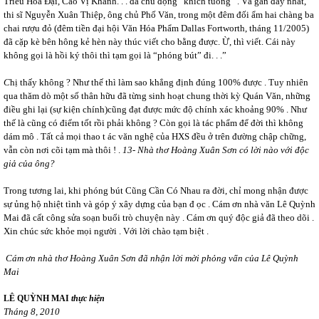
Triều Hoa Đại, Cao Vị Khanh. . . đã chủ động “khích tuồng” . Và gần đây nhất,
thi sĩ Nguyễn Xuân Thiệp, ông chủ Phố Văn, trong một đêm đối ẩm hai chàng ba
chai rượu đỏ (đêm tiền đại hội Văn Hóa Phẩm Dallas Fortworth, tháng 11/2005)
đã cặp kè bên hông kẻ hèn này thúc viết cho bằng được. Ừ, thì viết. Cái này
không gọi là hồi ký thôi thì tạm gọi là “phóng bút” đi. . .”
C
hị thấy không ? Như thế thì làm sao khẳng định đúng 100% được . Tuy nhiên
qua thăm dò một số thân hữu đã từng sinh hoạt chung thời kỳ Quán Văn, những
điều ghi lại (sự kiện chính)cũng đạt được mức độ chính xác khoảng 90% . Như
thế là cũng có điểm tốt rồi phải không ? Còn gọi là tác phẩm để đời thì không
dám mô . Tất cả mọi thao t ác văn nghệ của HXS đều ở trên đường chập chững,
vẫn còn nơi cõi tạm mà thôi ! .
13- Nhà thơ Hoàng Xuân Sơn có lời nào với độc
giả của ông?
Trong tương lai, khi phóng bút Cũng Cần Có Nhau ra đời, chỉ mong nhận được
sự ủng hộ nhiệt tình và góp ý xây dựng của bạn đ ọc . Cám ơn nhà văn Lê Quỳnh
Mai đã cất công sửa soạn buổi trò chuyện này . Cám ơn quý độc giả đã theo dõi .
Xin chúc sức khỏe mọi người . Với lời chào tạm biệt .
Cám ơn nhà thơ Hoàng Xuân Sơn đã nhận lời mời phỏng vấn của Lê Quỳnh
Mai
LÊ QUỲNH MAI
thực hiện
Tháng 8, 2010