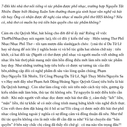
7-Đôi khi nhà thơ nổi tiếng vì tác phẩm được phổ nhạc, trường hợp Nguyễn Tất
Nhiên. Được biết Hoàng Xuân Sơn thường tham gia sinh họat văn nghệ và hát
rất hay. Ông có nhận được đề nghị của nhạc sĩ muốn phổ thơ HXS không? Nếu
có, nhà thơ có muốn họ trả tiền bản quyền cho tác phẩm không?
Cám ơn chị Quỳnh Mai, hát hỏng cho đời đở tẻ ấy mà! Riêng về việc
ThơPhổNhạc(hay nói ngược lại), tôi có đôi ý kiến thế này : Hiện tượng Thơ Phổ
Nhạc/Nhạc Phổ Thơ – tôi tạm mượn dấu slash(gạch chéo: /) mà thi sĩ Du Tử Lê
hay sử dụng để nói lên ý nghĩa hoán vị và bổ túc giữa hai nhóm chữ này : tiên
khởi, cả hai đối tác (Người có thơ được phổ nhạc và người muốn viết những nốt
nhạc lên bài thơ) phải mang một tâm hồn đồng điệu mới làm nên một tác phẩm
hay đẹp. Như những trường hợp tiêu biểu có được sự tương tác của đôi
bên,những cặp đôi có nghệ phẩm đi sâu vào lòng quần chúng, Phạm
Duy/Nguyễn Tất Nhiên, Từ Công Phụng/Du Tử Lê, Ngô Thụy Miên/Nguyên Sa
v.v.Hay mới đây như Phạm Anh Dũng/Hoàng Ngọc Quỳnh Giao( tiêu biểu là bài
Dạ Quỳnh hương) . Còn như làm công việc nói trên một cách tùy tiện, gượng ép
kiểu nhắm mắt làm bừa, thù tạc thì không nên. Tự nguyện là một điều kiện cần
thiết : Khi một người viết nhạc đọc được một bài thơ đắc ý, cảm thấy “kết” liền,
“mặn” liền, thì tự khắc sẽ có một công trình mang hứng khởi văn nghệ đích thực.
Còn viết theo đơn đặt hàng thì ô hô ai tai!Tôi cũng có được một đôi bài thơ phổ
nhạc cũng không ngoài ý nghĩa có sự đồng cảm và đồng thuận đã nêu. Như thế
thì tác quyền không còn là một vấn đề cần đặt ra nữa! Vả lại chuyện dài “bản
quyền” ở bên này chắc chị cũng đã thấy rồi chứ gì : có ma nào tôn trọng đâu?!