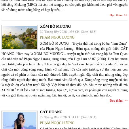
hội sông Mekong (MRC) mà còn mở ra nguy cơ các quốc gia khác noi theo, phá vỡ nguyên
tắc sử dụng nước công bằng và hợp lý trên ...
Đọc thêm
XÓM BỜ MƯƠNG
30 Tháng Bảy 2026
1:56 CH
(Xem: 868)
PHẠM NGỌC LƯƠNG
XÓM BỜ MƯƠNG – Truyện thứ hai trong bộ ba "Tam Quan"
của Phạm Ngọc Lương. Hôm qua, chúng tôi giới thiệu CÁT
HOANG. Hôm nay là XÓM BỜ MƯƠNG – truyện ngắn thứ hai trong bộ ba Tam Quan
của nhà văn trẻ Phạm Ngọc Lương, từng đăng trên Hợp Lưu số 87 (2006). Hơn hai mươi
năm trước, nhà phê bình Thụy Khuê đã gọi đây là "một câu chuyện cổ tích kinh dị", nơi cái
chết của một dòng sông song hành với sự mục rữa của môi trường, sự tha hóa của con
người và số phận bi thảm của một đứa trẻ. Một truyện ngắn đầy chất thơ, nhưng càng đẹp
càng khiến người đọc rùng mình. Hai mươi năm đã trôi qua. Dòng sông trong truyện có còn
là một ẩn dụ của hôm nay? Xã hội Việt Nam đã thay đổi đến đâu trước những vấn đề mà
XÓM BỜ MƯƠNG đặt ra: môi trường, bạo lực, sự vô cảm, và phẩm giá con người? Chúng
tôi xin giới thiệu lại truyện ngắn này. Câu trả lời, có lẽ, xin dành cho mỗi bạn đọc.
Đọc thêm
CÁT HOANG
29 Tháng Bảy 2026
3:34 CH
(Xem: 951)
PHẠM NGỌC LƯƠNG