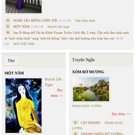
NGHE SẦU RIÊNG CHÍN TỚI
11:11 CH
Trần Kiêm Đoàn
MỘT NĂM
11:05 CH
Huỳnh Liễu Ngạn
Sau lễ động thổ Dự án Kênh Funan Techo Cách đây 2 năm, Cần một tầm nhìn mới:
từ "một công trình" sang "một hệ thống" thủy văn ảnh hưởng trên toàn lưu vực
10:29
CH
NGÔ THẾ VINH
Truyện Ngắn
Thơ
XÓM BỜ MƯƠNG
MỘT NĂM
Huỳnh Liễu
Ngạn
Đọc
thêm
PHẠM NGỌC LƯƠNG
Đọc thêm
CÁT HOANG
PHẠM NGỌC
LƯƠNG
THÁNH THIÊN NỮ TƯỚNG -