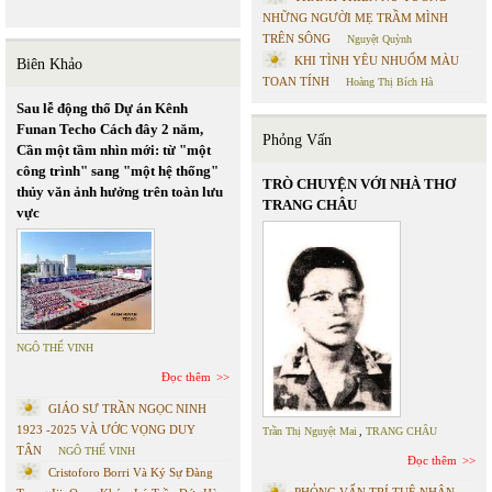
NHỮNG NGƯỜI MẸ TRẦM MÌNH
TRÊN SÔNG
Nguyệt Quỳnh
KHI TÌNH YÊU NHUỐM MÀU
Biên Khảo
TOAN TÍNH
Hoàng Thị Bích Hà
Sau lễ động thổ Dự án Kênh
Funan Techo Cách đây 2 năm,
Phỏng Vấn
Cần một tầm nhìn mới: từ "một
công trình" sang "một hệ thống"
TRÒ CHUYỆN VỚI NHÀ THƠ
thủy văn ảnh hưởng trên toàn lưu
TRANG CHÂU
vực
NGÔ THẾ VINH
Đọc thêm
GIÁO SƯ TRẦN NGỌC NINH
1923 -2025 VÀ ƯỚC VỌNG DUY
Trần Thị Nguyệt Mai
,
TRANG CHÂU
TÂN
NGÔ THẾ VINH
Đọc thêm
Cristoforo Borri Và Ký Sự Đàng