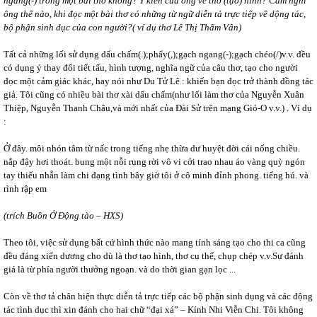
ngang(-) trong một bài thơ không? Ý kiến của ông về thơ (tạo) hình? Cảm nghĩ
ông thế nào, khi đọc một bài thơ có những từ ngữ diễn tả trực tiếp về dộng tác,
bộ phận sinh dục của con người?( ví dụ thơ Lê Thị Thấm Vân)
Tất cả những lối sử dụng dấu chấm(.);phẩy(,);gạch ngang(-);gạch chéo(/)v.v. đều
có dụng ý thay đổi tiết tấu, hình tượng, nghĩa ngữ của câu thơ, tạo cho người
đọc một cảm giác khác, hay nói như Du Tử Lê : khiến bạn đọc trở thành đồng tác
giả. Tôi cũng có nhiều bài thơ xài dấu chấm(như lối làm thơ của Nguyễn Xuân
Thiệp, Nguyễn Thanh Châu,và mới nhất của Đài Sử trên mạng Gió-O v.v.) . Ví dụ
:
Ở đây. môi nhón tâm từ nấc trong tiếng nhẹ thừa dư huyệt đời cái nống chiều.
nắp đậy hơi thoát. bung một nỗi rụng rời vô vi cởi trao nhau áo vàng quỳ ngón
tay thiếu nhẫn làm chi đạng tình bây giờ tôi ở cô minh đỉnh phong. tiếng hú. và
rình rập em
(trích Buồn Ở Động tào – HXS)
Theo tôi, việc sử dụng bất cứ hình thức nào mang tính sáng tạo cho thi ca cũng
đều đáng xiển dương cho dù là thơ tạo hình, thơ cụ thể, chụp chép v.v.Sự đánh
giá là từ phía người thưởng ngoạn. và do thời gian gạn lọc ...
Còn về thơ tả chân hiện thực diễn tả trực tiếp các bộ phận sinh dụng và các động
tác tình dục thì xin đánh cho hai chữ “đại xá” – Kính Nhi Viễn Chi. Tôi không