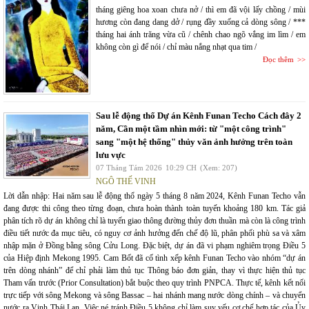
tháng giêng hoa xoan chưa nở / thì em đã vội lấy chồng / mùi
hương còn đang dang dở / rụng đầy xuống cả dòng sông / ***
tháng hai ánh trăng vừa cũ / chênh chao ngõ vắng im lìm / em
không còn gì để nói / chỉ màu nắng nhạt qua tim /
Đọc thêm
Sau lễ động thổ Dự án Kênh Funan Techo Cách đây 2
năm, Cần một tầm nhìn mới: từ "một công trình"
sang "một hệ thống" thủy văn ảnh hưởng trên toàn
lưu vực
07 Tháng Tám 2026
10:29 CH
(Xem: 207)
NGÔ THẾ VINH
Lời dẫn nhập: Hai năm sau lễ động thổ ngày 5 tháng 8 năm 2024, Kênh Funan Techo vẫn
đang được thi công theo từng đoạn, chưa hoàn thành toàn tuyến khoảng 180 km. Tác giả
phân tích rõ dự án không chỉ là tuyến giao thông đường thủy đơn thuần mà còn là công trình
điều tiết nước đa mục tiêu, có nguy cơ ảnh hưởng đến chế độ lũ, phân phối phù sa và xâm
nhập mặn ở Đồng bằng sông Cửu Long. Đặc biệt, dự án đã vi phạm nghiêm trọng Điều 5
của Hiệp định Mekong 1995. Cam Bốt đã cố tình xếp kênh Funan Techo vào nhóm “dự án
trên dòng nhánh” để chỉ phải làm thủ tục Thông báo đơn giản, thay vì thực hiện thủ tục
Tham vấn trước (Prior Consultation) bắt buộc theo quy trình PNPCA. Thực tế, kênh kết nối
trực tiếp với sông Mekong và sông Bassac – hai nhánh mang nước dòng chính – và chuyển
nước ra Vịnh Thái Lan. Việc né tránh Điều 5 không chỉ làm suy yếu cơ chế hợp tác của Ủy