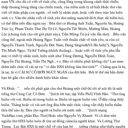
nam VN, cho dù có viết về tình yêu, cũng lồng trong khung cảnh thời chiến,
thấp thoáng bóng dáng của chiến tranh; của niềm sinh ly tử biệt.Hoặc thơ văn
viết về thân phận con người , về triết lý nhân sinh, hoặc viết theo trào lưu hiện
sinh v.v. Văn-thi nhân viết về tình yêu thơ mộng nam/nữ đích thực rất hiếm hoi,
có thể đếm trên đầu ngón tay : Bên thơ có Hoàng Anh Tuấn, Nguyên Sa, Hoàng
Trúc Ly, Phạm Thiên Thư, Du Tử Lê, Nguyễn Tất Nhiên, Mường Mán, Hoàng
Lộc (chung tình cho tới giờ phút này), Trần Mộng Tú (cả văn lẫn thơ). . .Bên văn
cũng thế, ngoài một Hoàng Ngọc Tuấn viết thuần chất về tình yêu, ta còn có
Nguyễn Thanh Trịnh, Nguyễn Đức Nam, Dung Sàigòn&Võ Hà Anh(?), Nguyễn
Thị Minh Ngọc, Từ Kế Tường (thỉnh thoảng)...; hoặc viết về tình yêu pha lẫn
mùi vị triết lý
nhân sinh, hiện sinh
như Trùng Dương, Nguyễn Đình Toàn,
Nguyễn Thị Hoàng, Trần Thị Ngh.; v.v. Đâu có nhiều phải không chị? Lan man
thêm một chút về cái sự vụ “ vì đâu HXS không làm thơ tình?” . Chẳng qua là bị,
là tại, là vì CÁI SỰ CÔ ĐƠN NGÚT NGÀN của đời hắn . Bởi lẽ thế mà hắn được
bạn bè gắn cho nhiều danh hiệu khác nhau :
Võ Đình : “. . . nếu tôi phải gán cho thơ Hoàng một chữ thì tôi sẽ nói đó là một
tiếng thơ Cùng Cực Cô Đơn. . .”[trích lời bạt, tập Viễn Phố] Vĩnh Hảo: “Thơ ông
buồn vời vợi. Buồn từ trong buồn ra. Buồn từ ngoài buồn vào. Ở đâu cũng thấy
buồn. Thảng hoặc có vài nơi ông đùa bỡn một chút, cũng vẫn thấy buồn thấm
thía thế nào ấy. Đùa cho người ta buồn rơi nước mắt . . . “[trích mạng
VinhHao.com, phần Đọc Thơ] Hoặc như Nguyễn Vy Khanh :Vì cô đơn nên
nguồn thơ HXS luôn luôn đi tìm sự đồng cảmcủa người khác. Và Lương Thư
Trung : Lục Bát HXS là một chỗ về của bạn bè . . . tưởng chừng như thiếu nguồn