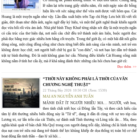
Có những tác phẩm không thuộc về một thời điểm. Chúng lặng
lẽ nằm lại trên trang giấy nhiều năm, rồi một ngày nào đó bỗng
hiện lên với sức nặng như thể vừa mới được viết hôm qua. Cát
Hoang là một truyện ngắn như vậy. Lần đầu xuất hiện trên Tạp chí Hợp Lưu bởi lối viết tối
giản, đứt đoạn như điện ảnh, ngôn ngữ đầy ký hiệu, và một thế giới nghệ thuật khiến người
đọc vừa bối rối vừa ám ảnh. Nhà phê bình Thụy Khuê từng nhận xét đây là một truyện ngắn
có cấu trúc của thơ hiện đại, nơi mỗi câu chữ đều trở thành một ám hiệu, buộc người đọc
phải đọc bằng trực giác nhiều hơn bằng cốt truyện. Trong thế giới ấy, có một bãi đất nổi giữa
dòng sông, một cộng đồng sống như chưa từng biết đến ánh sáng của văn minh, nơi trẻ em
không được học chữ, nơi người biết chữ bị gọi là "con điên", và nơi bạo lực dần trở thành
trật tự bình thường. Đó là một không gian hư cấu. Nhưng điều khiến Cát Hoang sống mãi
không nằm ở tính hư cấu ấy, mà ở khả năng đánh thức những câu hỏi chưa bao giờ cũ:
Đọc thêm
“THỜI NÀY KHÔNG PHẢI LÀ THỜI CỦA VĂN
CHƯƠNG NGHỆ THUẬT”
22 Tháng Bảy 2026
10:50 CH
(Xem: 1539)
MAI AN NGUYỄN ANH TUẤN
MẢNH ĐẤT ÍT NGƯỜI NHIỀU MA… NGƯỜI, viết hoa,
theo tính chất triết học cả Đông lẫn Tây, và theo cách hiểu của
tâm lý đời thường nhiều biến động này là “Tử tế”, đang ít dần đi cùng với sự teo tóp của
Lương tri, sự lẩn trốn của cái Thiện, sự đánh mất Tình thương và Lòng trắc ẩn… Ma, theo
nghĩa khái quát về bản chất Ma Quỷ trong con người đang trỗi dậy, không chỉ là hình tượng
dọa nạt con trẻ nữa mà đang trở thành thế lực khủng khiếp đe dọa thống trị toàn bộ cơ chế
hoạt động lẫn tinh thần – đạo lý xã hội…