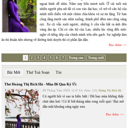
ngoại hình dễ nhìn. Năm nay bốn mươi tuổi. Ở cái tuổi mà
nhiều người phụ nữ đã có con vào đại học, cô trở về căn hộ của
mình mỗi chiều với một chùm chìa khóa và sự im lặng. Từ ban
công tầng mười sáu nhìn xuống, thành phố đêm nào cũng sáng
rực. Xe cộ vẫn xuôi ngược, những ô cửa vẫn hắt ra ánh đèn
vàng ấm áp. Chỉ có căn hộ của Lan, nhiều lúc rộng đến mức
nghe rõ tiếng dép của chính mình trên nền gạch. Sự nghiệp làm
ăn thì thuận tiện nhưng về đường tình duyên thì có phần lận đận.
Đọc thêm
1
2
3
4
5
6
7
Trang sau
Trang cuối
Bài Mới
Thư Toà Soạn
Tin
Thơ Hoàng Thị Bích Hà - Mùa Đi Qua Ký Ức
08 Tháng Tám 2026
12:47 SA
(Xem: 123)
Hoàng Thị Bích Hà
Có người hỏi vì sao ta biền biệt / Đã bao mùa không thấy
chút tăm hơi / Có lẽ bởi tháng năm rong ruỗi quá / Bụi mờ
dần một khoảng sáng ngày xưa
Đọc thêm