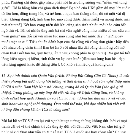
phút. Phương chi được gặp nhau phải nói là ta cùng sướng vui “niềm vui tung
giời” . Đó là bằng hữu chi giao đích thực! Bạn bè của HXS gồm đủ mọi lứa tuổi:
từ lớn hơn, đồng trang lứa, và trẻ hơn. . . qua bao thăng
t
rầm, dù có
một vài dị
biệt
[không đáng kể], tình bạn lúc nào cũng được thắm thiết[ và mong được mãi
mãi như thế]. Kết bạn vong niên đôi khi cũng sản sinh nhiều mối hảo cảm bất
ngờ thú vị. Tôi có nhiều ông anh bà chị văn nghệ cũng như nhiều cô em cậu em
“văn gừng” mà đối xử với nhau lúc nào cũng như bát nước đầy : “ gừng cay
muối mặn ta ơi!” Tiêu chuẩn đánh bạn của tôi cũng vô cùng đơn giản : hãy đến
với nhau bằng chân tình! Bạn bè ăn ở với nhau lâu dài bằng tấm lòng cỡi mở
chân thật.Biết lân tài, quý trọng lẫn nhau[không phải là ganh tài] . Và gạt bỏ hết
lòng kiêu ngạo, tị hiềm, tinh thần vụ lợi con buôn[đâm sau lưng bạn bè - đạp
trên lưng người khác để thăng tiến ]. Có khó và nhiều quá không chị?
11- Sự hình thành của Quán Văn (trích: Phóng Bút Cũng Cần Có Nhau), là một
thiên phóng bút dưới dạng hồi tưởng về thời điểm sinh họat văn nghệ thập niên
60/70 ở miền Nam Việt Nam nói chung, trong đó có Quán Văn.( tác giả giới
thiệu). Trong phóng sự này ông đã viết rất đẹp về Trịnh Công Sơn, và khẳng
định sự kết hợp giữa Khánh Ly và TCS, là hiện tượng tạo dấu ấn rõ rệt về các
sinh hoạt văn nghệ thời thượng. Ông nghĩ thế nào, khi đọc nhiều bài viết với
những dẫn chứng kết án TCS là cộng sản?
Mở lại hồ sơ TCS là trở lại với sự phức tạp tưởng chừng không dứt: bởi vì mọi
tranh cãi về vị thế chính trị của ông ấy đối với đất nước Việt Nam cho tới giờ
phút này dường như vẫn chưa ngả ngũ TCS là quốc gia hay cộng sản? Chung