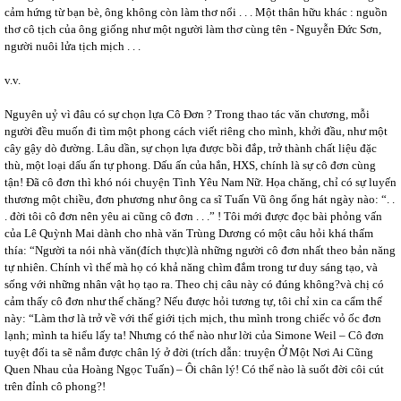
cảm hứng từ bạn bè, ông không còn làm thơ nổi . . . Một thân hữu khác : nguồn
thơ cô tịch của ông giống như một người làm thơ cùng tên - Nguyễn Đức Sơn,
người nuôi lửa tịch mịch . . .
v.v.
Nguyên uỷ vì đâu có sự chọn lựa Cô Đơn ? Trong thao tác văn chương, mỗi
người đều muốn đi tìm một phong cách viết riêng cho mình, khởi đầu, như một
cây gậy dò đường. Lâu dần, sự chọn lựa được bồi đắp, trở thành chất liệu đặc
thù, một loại dấu ấn tự phong. Dấu ấn của hắn, HXS, chính là sự cô đơn cùng
tận! Đã cô đơn thì khó nói chuyện Tình Yêu Nam Nữ. Họa chăng, chỉ có sự luyến
thương một chiều, đơn phương như ông ca sĩ Tuấn Vũ ông ổng hát ngày nào: “. .
. đời tôi cô đơn nên yêu ai cũng cô đơn . . .” ! Tôi mới được đọc bài phỏng vấn
của Lê Quỳnh Mai dành cho nhà văn Trùng Dương có một câu hỏi khá thấm
thía: “Người ta nói nhà văn(đích thực)là những người cô đơn nhất theo bản năng
tự nhiên. Chính vì thế mà họ có khả năng chìm đắm trong tư duy sáng tạo, và
sống với những nhân vật họ tạo ra. Theo chị câu này có đúng không?và chị có
cảm thấy cô đơn như thế chăng? Nếu được hỏi tương tự, tôi chỉ xin ca cẩm thế
này: “Làm thơ là trở về với thế giới tịch mịch, thu mình trong chiếc vỏ ốc đơn
lạnh; mình ta hiểu lấy ta! Nhưng có thể nào như lời của Simone Weil – Cô đơn
tuyệt đối ta sẽ nắm được chân lý ở đời (trích dẫn: truyện Ở Một Nơi Ai Cũng
Quen Nhau của Hoàng Ngọc Tuấn) – Ôi chân lý! Có thể nào là suốt đời côi cút
trên đỉnh cô phong?!