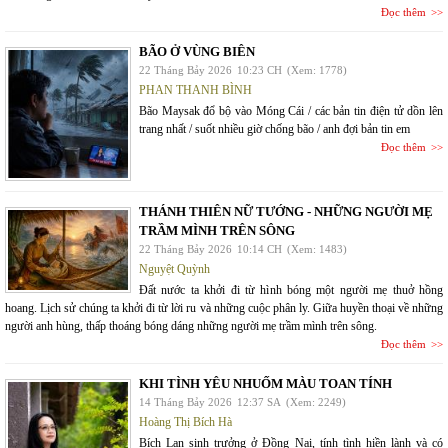
Đọc thêm
BÃO Ở VÙNG BIÊN
22 Tháng Bảy 2026
10:23 CH
(Xem: 1778)
PHAN THANH BÌNH
Bão Maysak đổ bộ vào Móng Cái / các bản tin điện tử dồn lên
trang nhất / suốt nhiều giờ chống bão / anh đợi bản tin em
Đọc thêm
THÁNH THIÊN NỮ TƯỚNG - NHỮNG NGƯỜI MẸ
TRẦM MÌNH TRÊN SÔNG
22 Tháng Bảy 2026
10:14 CH
(Xem: 1483)
Nguyệt Quỳnh
Đất nước ta khởi đi từ hình bóng một người mẹ thuở hồng
hoang. Lịch sử chúng ta khởi đi từ lời ru và những cuộc phân ly. Giữa huyền thoại về những
người anh hùng, thấp thoáng bóng dáng những người mẹ trầm mình trên sông.
Đọc thêm
KHI TÌNH YÊU NHUỐM MÀU TOAN TÍNH
14 Tháng Bảy 2026
12:37 SA
(Xem: 2249)
Hoàng Thị Bích Hà
Bích Lan sinh trưởng ở Đồng Nai, tính tình hiền lành và có