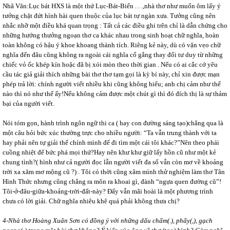
Nhã Văn:Lục bát HXS là một thứ Lục-Bát-Biến . . .,nhà thơ như muốn ôm lấy ý
tưởng chặt đứt hình hài quen thuộc của lục bát tự ngàn xưa. Tưởng cũng nên
nhắc nhỡ một điều khá quan trọng : Tất cả các điều ghi trên chỉ là dẫn chứng cho
những hướng thưởng ngoạn thơ ca khác nhau trong sinh hoạt chữ nghĩa, hoàn
toàn không có hậu ý khoe khoang thành tích. Riêng kẻ này, dù có vặn vẹo chữ
nghĩa đến đâu cũng không ra ngoài cái nghĩa cố gắng thay đối tư duy từ những
chiếc vỏ ốc khép kín hoặc đã bị xói mòn theo thời gian . Nếu có ai cắc cớ yêu
cầu tác giả giải thích những bài thơ thơ tạm gọi là kỳ bí này, chỉ xin được mạn
phép trả lời: chính người viết nhiều khi cũng không hiểu; anh chị cảm như thế
nào thì nó như thế ấy!Nếu không cảm được một chút gì thì đó đích thị là sự thảm
bại của người viết.
Nói tóm gọn, hành trình ngôn ngữ thi ca ( hay con đường sáng tạo)chẳng qua là
một câu hỏi bức xúc thường trực cho nhiều người: “Ta vẫn trung thành với ta
hay phải nên tự giải thể chính mình để đi tìm một cái tôi khác?”Nên theo phái
cuồng nhiệt để bức phá mọi thứ?Hay nên khư khư giữ lấy hồn cũ như một kẻ
chung tình?( hình như cả người đọc lẫn người viết đa số vẫn còn mơ về khoảng
trời xa xăm mơ mộng cũ ?) . Tôi có thời cũng xâm mình thử nghiệm làm thơ Tân
Hình Thức nhưng cũng chẳng ra môn ra khoai gì, đành “ngựa quen đường cũ”!
Tôi-ở-đâu-giữa-khoảng-trời-đất-này? Đấy vẫn mãi hoài là một phương trình
chưa có lời giải. Chữ nghĩa nhiêu khê quá phải không thưa chị?
4-Nhà thơ Hoàng Xuân Sơn có đồng ý với những dấu chấm(.), phẩy(,), gạch