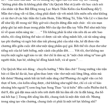
“không phải đâu là không phải đâu”chị Quỳnh Mai ơi [cười- tôi học cách nói
của nhân vật Bao Bất Đồng trong Lục Mạch Thần Kiếm của KimDung đấy!] .
Mần thơ cũng vất vả lắm, cũng phải đánh vật với mình liên miên nếu như không
có tài thơ cỡ các bậc thần thi Luân Hoán, Trần Mộng Tú, Trần Vấn Lệ v.v.làm thơ
dễ như lấy đồ trong túi! Bây giờ nói chuyện đứng đắn một chút : tôi xin mạn
phép ghi lại một đoạn trong phần Mở của tập thơ đầu tay Viễn Phố như một bày
tỏ về quan niệm sáng tác : . . . “ Tôi không phải là nhà văn nên dù ao ước bao
nhiêu, tôi cũng không thể nào có được cái sức sống mãnh liệt, cái tài năng sáng
tạo phi thường và ngòi bút dàn trải phong phú của nhà văn, kẻ đã đem văn
chương đến giữa cuộc đời như một tặng phẩm quý giá. Bởi thế tôi chọn thơ như
tiếng nói của kẻ lười biếng, một cánh cửa phần đời.. . . . Với tôi, thơ không rao
truyền một ngôn ngữ nào to tát: thơ chỉ là tâm sự, là “một chút riêng tư”trao gởi
người thân, bạn bè, những kẻ đồng hành biết, và sẽ quen.” . . .
C
hị Quỳnh Mai nói đúng : chuyển hướng ? Nên lắm chứ ! Trong trường văn trận
bút có lắm kẻ đa tài, bao gồm thao lược văn- thơ một núi lừng lững, nhìn mà
bắt thèm! Nhưng mình bất tài biết mần răng chừ?Phương chi nghề văn coi bộ
thực tế hơn, còn kiếm sống được, chứ không như nghề thơ, chỉ có cái vẻ hào
nhoáng bên ngoài?![ xem ông bạn Song Thao “tà tà biên” đến cuốn Phiếm thứ 8,
thứ 9, độc giả đặt mua sách trên trời dưới đất hà rầm rất chi là đắt hàng, tha hồ
mà hốt bạc ] .Trong đời sống lứa đôi, chung tình là một đức tính tốt. Nhưng
trong sáng tạo văn chương, chung tình có phải là một trở lực không nhỉ?