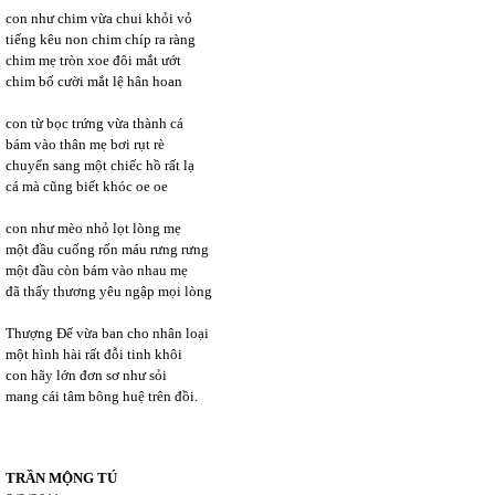
con như chim vừa chui khỏi vỏ
tiếng kêu non chim chíp ra ràng
chim mẹ tròn xoe đôi mắt ướt
chim bố cười mắt lệ hân hoan
con từ bọc trứng vừa thành cá
bám vào thân mẹ bơi rụt rè
chuyển sang một chiếc hồ rất lạ
cá mà cũng biết khóc oe oe
con như mèo nhỏ lọt lòng mẹ
một đầu cuống rốn máu rưng rưng
một đầu còn bám vào nhau mẹ
đã thấy thương yêu ngập mọi lòng
Thượng Đế vừa ban cho nhân loại
một hình hài rất đỗi tinh khôi
con hãy lớn đơn sơ như sỏi
mang cái tâm bông huệ trên đồi.
TRẦN MỘNG TÚ