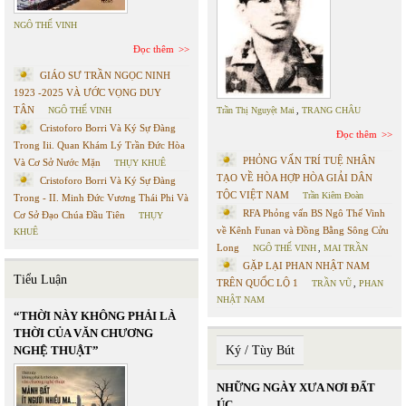
NGÔ THẾ VINH
Đọc thêm
GIÁO SƯ TRẦN NGỌC NINH
1923 -2025 VÀ ƯỚC VỌNG DUY
TÂN
NGÔ THẾ VINH
Trần Thị Nguyệt Mai
,
TRANG CHÂU
Cristoforo Borri Và Ký Sự Đàng
Đọc thêm
Trong Iii. Quan Khám Lý Trần Đức Hòa
PHỎNG VẤN TRÍ TUỆ NHÂN
Và Cơ Sở Nước Mặn
THỤY KHUÊ
TẠO VỀ HÒA HỢP HÒA GIẢI DÂN
Cristoforo Borri Và Ký Sự Đàng
TỘC VIỆT NAM
Trần Kiêm Đoàn
Trong - II. Minh Đức Vương Thái Phi Và
RFA Phỏng vấn BS Ngô Thế Vinh
Cơ Sở Đạo Chúa Đầu Tiên
THỤY
về Kênh Funan và Đồng Bằng Sông Cửu
KHUÊ
Long
NGÔ THẾ VINH
,
MAI TRẦN
GẶP LẠI PHAN NHẬT NAM
Tiểu Luận
TRÊN QUỐC LỘ 1
TRẦN VŨ
,
PHAN
NHẬT NAM
“THỜI NÀY KHÔNG PHẢI LÀ
THỜI CỦA VĂN CHƯƠNG
NGHỆ THUẬT”
Ký / Tùy Bút
NHỮNG NGÀY XƯA NƠI ĐẤT
ÚC