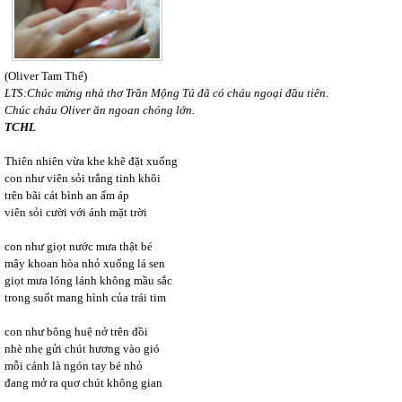
(Oliver Tam Thể)
LTS:Chúc mừng nhà thơ Trần Mộng Tú đã có cháu ngoại đầu tiên.
Chúc cháu Oliver ăn ngoan chóng lớn.
TCHL
Thiên nhiên vừa khe khẽ đặt xuống
con như viên sỏi trắng tinh khôi
trên bãi cát bình an ấm áp
viên sỏi cười với ánh mặt trời
con như giọt nước mưa thật bé
mây khoan hòa nhỏ xuống lá sen
giọt mưa lóng lánh không mầu sắc
trong suốt mang hình của trái tim
con như bông huệ nở trên đồi
nhè nhẹ gửi chút hương vào gió
mỗi cánh là ngón tay bé nhỏ
đang mở ra quơ chút không gian