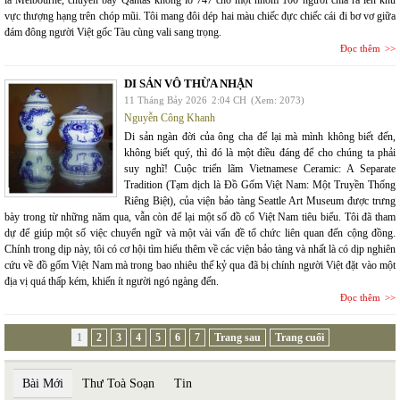
là Melbourne, chuyến bay Qantas khổng lồ 747 chở một nhóm 100 người chia ra lên khu
vực thượng hạng trên chóp mũi. Tôi mang đôi dép hai màu chiếc đực chiếc cái đi bơ vơ giữa
đám đông người Việt gốc Tàu cùng vali sang trọng.
Đọc thêm
DI SẢN VÔ THỪA NHẬN
11 Tháng Bảy 2026
2:04 CH
(Xem: 2073)
Nguyễn Công Khanh
Di sản ngàn đời của ông cha để lại mà mình không biết đến,
không biết quý, thì đó là một điều đáng để cho chúng ta phải
suy nghĩ! Cuộc triển lãm Vietnamese Ceramic: A Separate
Tradition (Tạm dịch là Đồ Gốm Việt Nam: Một Truyền Thống
Riêng Biệt), của viện bảo tàng Seattle Art Museum được trưng
bày trong từ những năm qua, vẫn còn để lại một số đồ cổ Việt Nam tiêu biểu. Tôi đã tham
dự để giúp một số việc chuyển ngữ và một vài vấn đề tổ chức liên quan đến cộng đồng.
Chính trong dịp này, tôi có cơ hội tìm hiểu thêm về các viện bảo tàng và nhất là có dịp nghiên
cứu về đồ gốm Việt Nam mà trong bao nhiêu thế kỷ qua đã bị chính người Việt đặt vào một
địa vị quá thấp kém, khiến ít người ngó ngàng đến.
Đọc thêm
1
2
3
4
5
6
7
Trang sau
Trang cuối
Bài Mới
Thư Toà Soạn
Tin