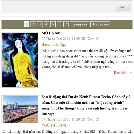
1
2
3
4
5
6
7
Trang sau
Trang cuối
MỘT NĂM
07 Tháng Tám 2026
11:05 CH
(Xem: 0)
Huỳnh Liễu Ngạn
tháng giêng hoa xoan chưa nở / thì em đã vội lấy chồng / mùi
hương còn đang dang dở / rụng đầy xuống cả dòng sông / ***
tháng hai ánh trăng vừa cũ / chênh chao ngõ vắng im lìm / em
không còn gì để nói / chỉ màu nắng nhạt qua tim /
Đọc thêm
Sau lễ động thổ Dự án Kênh Funan Techo Cách đây 2
năm, Cần một tầm nhìn mới: từ "một công trình"
sang "một hệ thống" thủy văn ảnh hưởng trên toàn
lưu vực
07 Tháng Tám 2026
10:29 CH
(Xem: 2)
NGÔ THẾ VINH
Lời dẫn nhập: Hai năm sau lễ động thổ ngày 5 tháng 8 năm 2024, Kênh Funan Techo vẫn