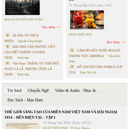
11 Tháng Bảy 2026
(Xem: 2167)
MAI AN NGUYỄN ANH TUẤN
Đọc thêm
PHAN NHẬT BẮC
DI SẢN VÔ THỪA
NHẬN
Nguyễn Công Khanh
Đọc thêm
KHI NHÀ VĂN NGỪNG VIẾT:
CÁM ƠN ĐẤT NƯỚC HOA KỲ -
CÁI CHẾT KHÔNG CÓ ĐÁM
THANK YOU, AMERICA
Trần Kiêm
TANG
Minh Hạo
Đoàn
Việt Nam- THÁNG TƯ: KHI MỘT
KỂ CHUYỆN FIFA WORLD CUP
NGÀY LÀ LỄ, NHƯNG CŨNG LÀ
2026
Phan Tấn Uẩn
TANG
Minh Hạo
Tin Sách
Chuyển Ngữ
Video & Audio : Nhạc & . . .
Đọc Sách - Mạn Đàm
THẾ GIỚI SÁNG TẠO CỦA MIỀN NAM VIỆT NAM VÀ HẢI NGOẠI
1954 – ĐẾN HIỆN TẠI – TẬP 1
13 Tháng Tám 2025
(Xem: 12072)
NGÔ THẾ VINH
,
TS Eric Henry