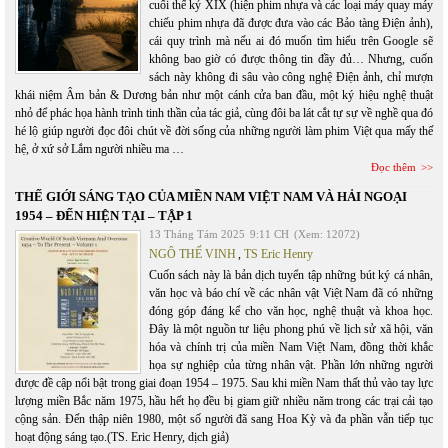
cuối thế kỷ XIX (hiện phim nhựa và các loại máy quay máy
chiếu phim nhựa đã được đưa vào các Bảo tàng Điện ảnh),
cái quy trình mà nếu ai đó muốn tìm hiểu trên Google sẽ
không bao giờ có được thông tin đầy đủ… Nhưng, cuốn
sách này không đi sâu vào công nghệ Điện ảnh, chỉ mượn
khái niệm Âm bản & Dương bản như một cánh cửa ban đầu, một ký hiệu nghệ thuật
nhỏ để phác họa hành trình tinh thần của tác giả, cùng đôi ba lát cắt tự sự về nghề qua đó
hé lộ giúp người đọc đôi chút về đời sống của những người làm phim Việt qua mấy thế
hệ, ở xứ sở Lắm người nhiều ma …
Đọc thêm
THẾ GIỚI SÁNG TẠO CỦA MIỀN NAM VIỆT NAM VÀ HẢI NGOẠI
1954 – ĐẾN HIỆN TẠI – TẬP 1
13 Tháng Tám 2025
9:11 CH
(Xem: 12072)
NGÔ THẾ VINH
,
TS Eric Henry
Cuốn sách này là bản dịch tuyển tập những bút ký cá nhân,
văn học và báo chí về các nhân vật Việt Nam đã có những
đóng góp đáng kể cho văn học, nghệ thuật và khoa học.
Đây là một nguồn tư liệu phong phú về lịch sử xã hội, văn
hóa và chính trị của miền Nam Việt Nam, đồng thời khắc
họa sự nghiệp của từng nhân vật. Phần lớn những người
được đề cập nổi bật trong giai đoạn 1954 – 1975. Sau khi miền Nam thất thủ vào tay lực
lượng miền Bắc năm 1975, hầu hết họ đều bị giam giữ nhiều năm trong các trại cải tạo
cộng sản. Đến thập niên 1980, một số người đã sang Hoa Kỳ và đa phần vẫn tiếp tục
hoạt động sáng tạo.(TS. Eric Henry, dịch giả)