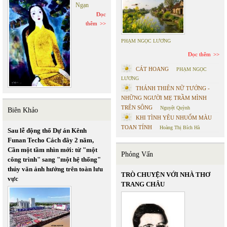
Ngạn
Đọc
thêm
PHẠM NGỌC LƯƠNG
Đọc thêm
CÁT HOANG
PHẠM NGỌC
LƯƠNG
THÁNH THIÊN NỮ TƯỚNG -
NHỮNG NGƯỜI MẸ TRẦM MÌNH
TRÊN SÔNG
Nguyệt Quỳnh
Biên Khảo
KHI TÌNH YÊU NHUỐM MÀU
TOAN TÍNH
Hoàng Thị Bích Hà
Sau lễ động thổ Dự án Kênh
Funan Techo Cách đây 2 năm,
Cần một tầm nhìn mới: từ "một
Phỏng Vấn
công trình" sang "một hệ thống"
thủy văn ảnh hưởng trên toàn lưu
TRÒ CHUYỆN VỚI NHÀ THƠ
vực
TRANG CHÂU