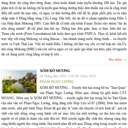
đang được thi công theo từng đoạn, chưa hoàn thành toàn tuyến khoảng 180 km. Tác giả
phân tích rõ dự án không chỉ là tuyến giao thông đường thủy đơn thuần mà còn là công trình
điều tiết nước đa mục tiêu, có nguy cơ ảnh hưởng đến chế độ lũ, phân phối phù sa và xâm
nhập mặn ở Đồng bằng sông Cửu Long. Đặc biệt, dự án đã vi phạm nghiêm trọng Điều 5
của Hiệp định Mekong 1995. Cam Bốt đã cố tình xếp kênh Funan Techo vào nhóm “dự án
trên dòng nhánh” để chỉ phải làm thủ tục Thông báo đơn giản, thay vì thực hiện thủ tục
Tham vấn trước (Prior Consultation) bắt buộc theo quy trình PNPCA. Thực tế, kênh kết nối
trực tiếp với sông Mekong và sông Bassac – hai nhánh mang nước dòng chính – và chuyển
nước ra Vịnh Thái Lan. Việc né tránh Điều 5 không chỉ làm suy yếu cơ chế hợp tác của Ủy
hội sông Mekong (MRC) mà còn mở ra nguy cơ các quốc gia khác noi theo, phá vỡ nguyên
tắc sử dụng nước công bằng và hợp lý trên ...
Đọc thêm
XÓM BỜ MƯƠNG
30 Tháng Bảy 2026
1:56 CH
(Xem: 825)
PHẠM NGỌC LƯƠNG
XÓM BỜ MƯƠNG – Truyện thứ hai trong bộ ba "Tam Quan"
của Phạm Ngọc Lương. Hôm qua, chúng tôi giới thiệu CÁT
HOANG. Hôm nay là XÓM BỜ MƯƠNG – truyện ngắn thứ hai trong bộ ba Tam Quan
của nhà văn trẻ Phạm Ngọc Lương, từng đăng trên Hợp Lưu số 87 (2006). Hơn hai mươi
năm trước, nhà phê bình Thụy Khuê đã gọi đây là "một câu chuyện cổ tích kinh dị", nơi cái
chết của một dòng sông song hành với sự mục rữa của môi trường, sự tha hóa của con
người và số phận bi thảm của một đứa trẻ. Một truyện ngắn đầy chất thơ, nhưng càng đẹp
càng khiến người đọc rùng mình. Hai mươi năm đã trôi qua. Dòng sông trong truyện có còn