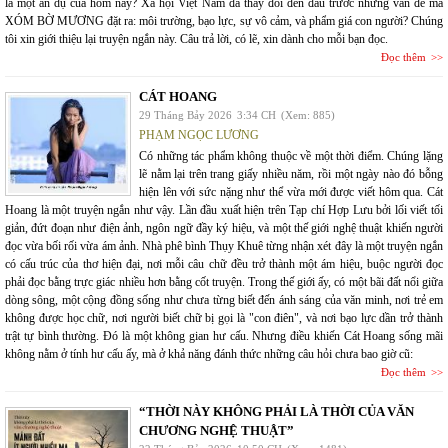
là một ẩn dụ của hôm nay? Xã hội Việt Nam đã thay đổi đến đâu trước những vấn đề mà
XÓM BỜ MƯƠNG đặt ra: môi trường, bạo lực, sự vô cảm, và phẩm giá con người? Chúng
tôi xin giới thiệu lại truyện ngắn này. Câu trả lời, có lẽ, xin dành cho mỗi bạn đọc.
Đọc thêm
CÁT HOANG
29 Tháng Bảy 2026
3:34 CH
(Xem: 885)
PHẠM NGỌC LƯƠNG
Có những tác phẩm không thuộc về một thời điểm. Chúng lặng
lẽ nằm lại trên trang giấy nhiều năm, rồi một ngày nào đó bỗng
hiện lên với sức nặng như thể vừa mới được viết hôm qua. Cát
Hoang là một truyện ngắn như vậy. Lần đầu xuất hiện trên Tạp chí Hợp Lưu bởi lối viết tối
giản, đứt đoạn như điện ảnh, ngôn ngữ đầy ký hiệu, và một thế giới nghệ thuật khiến người
đọc vừa bối rối vừa ám ảnh. Nhà phê bình Thụy Khuê từng nhận xét đây là một truyện ngắn
có cấu trúc của thơ hiện đại, nơi mỗi câu chữ đều trở thành một ám hiệu, buộc người đọc
phải đọc bằng trực giác nhiều hơn bằng cốt truyện. Trong thế giới ấy, có một bãi đất nổi giữa
dòng sông, một cộng đồng sống như chưa từng biết đến ánh sáng của văn minh, nơi trẻ em
không được học chữ, nơi người biết chữ bị gọi là "con điên", và nơi bạo lực dần trở thành
trật tự bình thường. Đó là một không gian hư cấu. Nhưng điều khiến Cát Hoang sống mãi
không nằm ở tính hư cấu ấy, mà ở khả năng đánh thức những câu hỏi chưa bao giờ cũ:
Đọc thêm
“THỜI NÀY KHÔNG PHẢI LÀ THỜI CỦA VĂN
CHƯƠNG NGHỆ THUẬT”