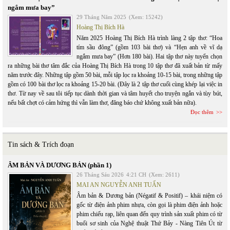
ngắm mưa bay”
29 Tháng Năm 2025
(Xem: 15242)
Hoàng Thị Bích Hà
Năm 2025 Hoàng Thị Bích Hà trình làng 2 tập thơ: “Hoa
tím sầu đông” (gồm 103 bài thơ) và “Hẹn anh về vĩ dạ
ngắm mưa bay” (Hơn 180 bài). Hai tập thơ này tuyển chọn
ra những bài thơ tâm đắc của Hoàng Thị Bích Hà trong 10 tập thơ đã xuất bản từ mấy
năm trước đây. Những tập gồm 50 bài, mỗi tập lọc ra khoảng 10-15 bài, trong những tập
gồm có 100 bài thơ lọc ra khoảng 15-20 bài. (Đây là 2 tập thơ cuối cùng khép lại việc in
thơ. Từ nay về sau tôi tiếp tục dành thời gian và tâm huyết cho truyện ngắn và tùy bút,
nếu bất chợt có cảm hứng thì vẫn làm thơ, đăng báo chứ không xuất bản nữa).
Đọc thêm
Tin sách & Trích đoạn
ÂM BẢN VÀ DƯƠNG BẢN (phần 1)
26 Tháng Sáu 2026
4:21 CH
(Xem: 2611)
MAI AN NGUYỄN ANH TUẤN
Âm bản & Dương bản (Négatif & Positif) – khái niệm có
gốc từ điện ảnh phim nhựa, còn gọi là phim điện ảnh hoặc
phim chiếu rạp, liên quan đến quy trình sản xuất phim có từ
buổi sơ sinh của Nghệ thuật Thứ Bảy - Nàng Tiên Út từ