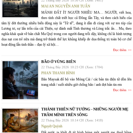
22 Tháng Bảy 2026
10:50 CH
(Xem: 1481)
MAI AN NGUYỄN ANH TUẤN
MẢNH ĐẤT ÍT NGƯỜI NHIỀU MA… NGƯỜI, viết hoa,
theo tính chất triết học cả Đông lẫn Tây, và theo cách hiểu của
tâm lý đời thường nhiều biến động này là “Tử tế”, đang ít dần đi cùng với sự teo tóp của
Lương tri, sự lẩn trốn của cái Thiện, sự đánh mất Tình thương và Lòng trắc ẩn… Ma, theo
nghĩa khái quát về bản chất Ma Quỷ trong con người đang trỗi dậy, không chỉ là hình tượng
dọa nạt con trẻ nữa mà đang trở thành thế lực khủng khiếp đe dọa thống trị toàn bộ cơ chế
hoạt động lẫn tinh thần – đạo lý xã hội…
Đọc thêm
BÃO Ở VÙNG BIÊN
22 Tháng Bảy 2026
10:23 CH
(Xem: 1704)
PHAN THANH BÌNH
Bão Maysak đổ bộ vào Móng Cái / các bản tin điện tử dồn lên
trang nhất / suốt nhiều giờ chống bão / anh đợi bản tin em
Đọc thêm
THÁNH THIÊN NỮ TƯỚNG - NHỮNG NGƯỜI MẸ
TRẦM MÌNH TRÊN SÔNG
22 Tháng Bảy 2026
10:14 CH
(Xem: 1418)
Nguyệt Quỳnh
Đất nước ta khởi đi từ hình bóng một người mẹ thuở hồng