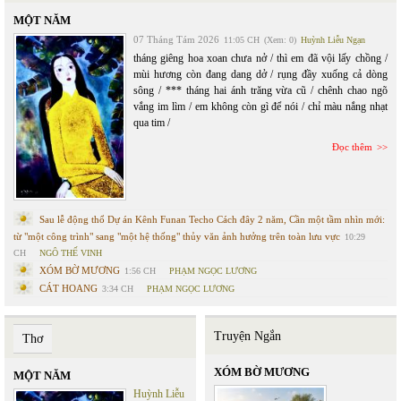
MỘT NĂM
07 Tháng Tám 2026
11:05 CH
(Xem: 0)
Huỳnh Liễu Ngạn
tháng giêng hoa xoan chưa nở / thì em đã vội lấy chồng /
mùi hương còn đang dang dở / rụng đầy xuống cả dòng
sông / *** tháng hai ánh trăng vừa cũ / chênh chao ngõ
vắng im lìm / em không còn gì để nói / chỉ màu nắng nhạt
qua tim /
Đọc thêm
Sau lễ động thổ Dự án Kênh Funan Techo Cách đây 2 năm, Cần một tầm nhìn mới:
từ "một công trình" sang "một hệ thống" thủy văn ảnh hưởng trên toàn lưu vực
10:29
CH
NGÔ THẾ VINH
XÓM BỜ MƯƠNG
1:56 CH
PHẠM NGỌC LƯƠNG
CÁT HOANG
3:34 CH
PHẠM NGỌC LƯƠNG
Truyện Ngắn
Thơ
XÓM BỜ MƯƠNG
MỘT NĂM
Huỳnh Liễu