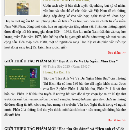
Cuốn sách này là bản dịch tuyển tập những bút ký cá nhân,
văn học và báo chí về các nhân vật Việt Nam đã có những
đóng góp đáng kể cho văn học, nghệ thuật và khoa học.
Đây là một nguồn tư liệu phong phú về lịch sử xã hội, văn hóa và chính trị của miền
Nam Việt Nam, đồng thời khắc họa sự nghiệp của từng nhân vật. Phần lớn những người
được đề cập nổi bật trong giai đoạn 1954 – 1975. Sau khi miền Nam thất thủ vào tay lực
lượng miền Bắc năm 1975, hầu hết họ đều bị giam giữ nhiều năm trong các trại cải tạo
cộng sản. Đến thập niên 1980, một số người đã sang Hoa Kỳ và đa phần vẫn tiếp tục
hoạt động sáng tạo.(TS. Eric Henry, dịch giả)
Đọc thêm
GIỚI THIỆU TÁC PHẨM MỚI “Hẹn Anh Về Vỹ Dạ Ngắm Mưa Bay”
06 Tháng Sáu 2025
(Xem: 13420)
Hoàng Thị Bích Hà
Tập thơ “Hẹn Anh Về Vỹ Dạ Ngắm Mưa Bay” của Hoàng
Thị Bích Hà có hơn 180 bài thơ dài ngắn khác nhau được
chia làm 2 phần: Phần 1: 80 bài thơ, Phần 2: 116 bài thơ
bốn câu. Phần 1: 80 bài thơ tuyển là những bài tâm đắc được chọn lọc ra từ 10 tập thơ
trước đã xuất bản và một số bài thơ mới sáng tác trong thời gian gần đây, chưa in nhưng
đã được đăng tải trên các trang báo mạng và website Văn học Nghệ thuật trong và ngoài
nước. Phần 2 là những khổ thơ yêu thích, mỗi bài chỉ chon 4 câu trong số những bài thơ
đã xuất bản.
Đọc thêm
GIỚI THIỆU TÁC PHẨM MỚI “Hoa tím sầu đông” và “Hẹn anh về vĩ dạ