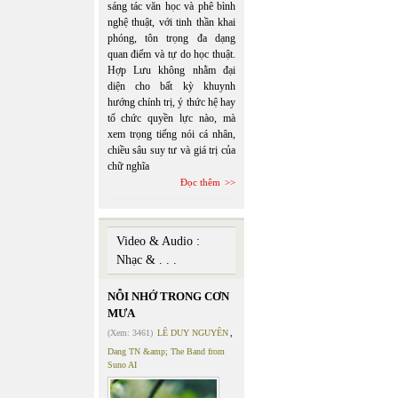
sáng tác văn học và phê bình
nghệ thuật, với tinh thần khai
phóng, tôn trọng đa dạng
quan điểm và tự do học thuật.
Hợp Lưu không nhằm đại
diện cho bất kỳ khuynh
hướng chính trị, ý thức hệ hay
tổ chức quyền lực nào, mà
xem trọng tiếng nói cá nhân,
chiều sâu suy tư và giá trị của
chữ nghĩa
Đọc thêm
Video & Audio :
Nhạc & . . .
NỖI NHỚ TRONG CƠN
MƯA
(Xem: 3461)
LÊ DUY NGUYÊN
,
Dang TN &amp; The Band from
Suno AI