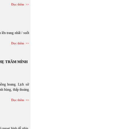
Đọc thêm
lên trang nhất / suốt
Đọc thêm
 MẸ TRẦM MÌNH
hồng hoang. Lịch sử
anh hùng, thấp thoáng
Đọc thêm
ó ngoại hình dễ nhìn.