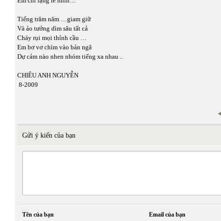
Em chỉ lặng lẽ nhìn…
Tiếng trăm năm …giam giữ
Và ảo tưởng dìm sâu tất cả
Cháy rụi mọi thỉnh cầu …
Em bơ vơ chìm vào bản ngã
Dự cảm nào nhen nhóm tiếng xa nhau ..
CHIÊU ANH NGUYỄN
8-2009
Gửi ý kiến của bạn
Tên của bạn
Email của bạn