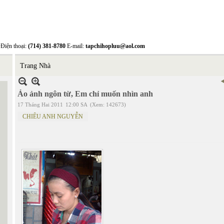
Điện thoại:
(714) 381-8780
E-mail:
tapchihopluu@aol.com
Trang Nhà
Ảo ảnh ngôn từ, Em chỉ muốn nhìn anh
17 Tháng Hai 2011
12:00 SA
(Xem: 142673)
CHIÊU ANH NGUYỄN