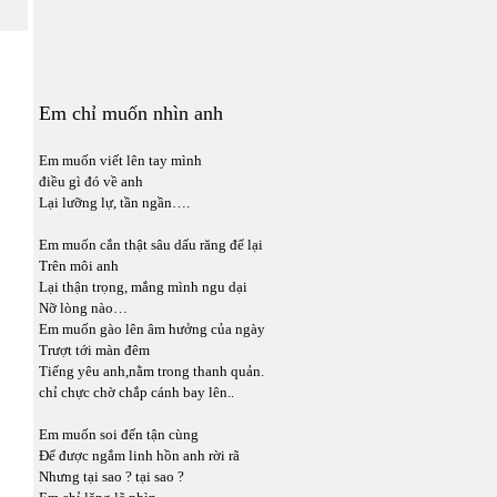
Em chỉ muốn nhìn anh
Em muốn viết lên tay mình
điều gì đó về anh
Lại lưỡng lự, tần ngần….
Em muốn cắn thật sâu dấu răng để lại
Trên môi anh
Lại thận trọng, mắng mình ngu dại
Nỡ lòng nào…
Em muốn gào lên âm hưởng của ngày
Trượt tới màn đêm
Tiếng yêu anh,nằm trong thanh quản.
chỉ chực chờ chắp cánh bay lên..
Em muốn soi đến tận cùng
Để được ngắm linh hồn anh rời rã
Nhưng tại sao ? tại sao ?