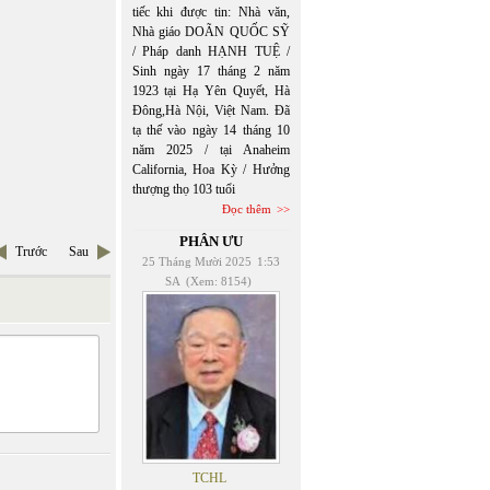
tiếc khi được tin: Nhà văn,
Nhà giáo DOÃN QUỐC SỸ
/ Pháp danh HẠNH TUỆ /
Sinh ngày 17 tháng 2 năm
1923 tại Hạ Yên Quyết, Hà
Đông,Hà Nội, Việt Nam. Đã
tạ thế vào ngày 14 tháng 10
năm 2025 / tại Anaheim
California, Hoa Kỳ / Hưởng
thượng thọ 103 tuổi
Đọc thêm
PHÂN ƯU
Trước
Sau
25 Tháng Mười 2025
1:53
SA
(Xem: 8154)
TCHL