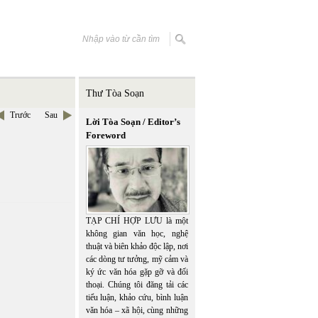
Thư Tòa Soạn
Trước
Sau
Lời Tòa Soạn / Editor’s
Foreword
TẠP CHÍ HỢP LƯU là một
không gian văn học, nghệ
thuật và biên khảo độc lập, nơi
các dòng tư tưởng, mỹ cảm và
ký ức văn hóa gặp gỡ và đối
thoại. Chúng tôi đăng tải các
tiểu luận, khảo cứu, bình luận
văn hóa – xã hội, cùng những