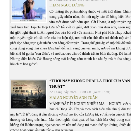
PHẠM NGỌC LƯƠNG
Có những tác phẩm không thuộc về một thời điểm. Chúng 
trang giấy nhiều năm, rồi một ngày nào đó bỗng hiện lên
vừa mới được viết hôm qua. Cát Hoang là một truyện n
xuất hiện trên Tạp chí Hợp Lưu bởi lối viết tối giản, đứt đoạn như điện ảnh, ngôn ng
thế giới nghệ thuật khiến người đọc vừa bối rối vừa ám ảnh. Nhà phê bình Thụy Khuê
một truyện ngắn có cấu trúc của thơ hiện đại, nơi mỗi câu chữ đều trở thành một ám
phải đọc bằng trực giác nhiều hơn bằng cốt truyện. Trong thế giới ấy, có một bãi đất n
cộng đồng sống như chưa từng biết đến ánh sáng của văn minh, nơi trẻ em không đượ
biết chữ bị gọi là "con điên", và nơi bạo lực dần trở thành trật tự bình thường. Đó là 
Nhưng điều khiến Cát Hoang sống mãi không nằm ở tính hư cấu ấy, mà ở khả năng 
hỏi chưa bao giờ cũ:
“THỜI NÀY KHÔNG PHẢI LÀ THỜI CỦA VĂ
THUẬT”
22 Tháng Bảy 2026
10:50 CH
(Xem: 1320)
MAI AN NGUYỄN ANH TUẤN
MẢNH ĐẤT ÍT NGƯỜI NHIỀU MA… NGƯỜI, viết hoa, th
học cả Đông lẫn Tây, và theo cách hiểu của tâm lý đời t
này là “Tử tế”, đang ít dần đi cùng với sự teo tóp của Lương tri, sự lẩn trốn của cái T
thương và Lòng trắc ẩn… Ma, theo nghĩa khái quát về bản chất Ma Quỷ trong con 
không chỉ là hình tượng dọa nạt con trẻ nữa mà đang trở thành thế lực khủng khiếp đe 
cơ chế hoạt động lẫn tinh thần – đạo lý xã hội…