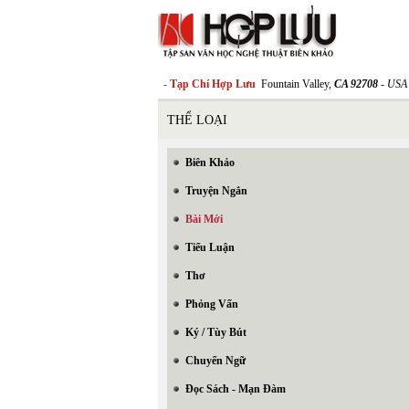
- Tạp Chí Hợp Lưu
Fountain Valley,
CA 92708
- USA
THỂ LOẠI
Biên Khảo
Truyện Ngắn
Bài Mới
Tiểu Luận
Thơ
Phỏng Vấn
Ký / Tùy Bút
Chuyển Ngữ
Đọc Sách - Mạn Đàm