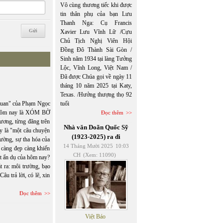
Vô cùng thương tiếc khi được
tin thân phụ của bạn Lưu
Thanh Nga: Cụ Francis
Xavier Lưu Vĩnh Lữ /Cựu
Chủ Tịch Nghị Viên Hội
Đồng Đô Thành Sài Gòn /
Sinh năm 1934 tại làng Tưởng
Lộc, Vĩnh Long, Việt Nam /
Đã được Chúa gọi về ngày 11
tháng 10 năm 2025 tại Katy,
Texas. /Hưởng thượng thọ 92
uan" của Phạm Ngọc
tuổi
 Hôm nay là XÓM BỜ
Đọc thêm
ơng, từng đăng trên
Nhà văn Doãn Quốc Sỹ
y là "một câu chuyện
(1923-2025) ra đi
rường, sự tha hóa của
14 Tháng Mười 2025
10:03
 càng đẹp càng khiến
CH
(Xem: 11090)
t ẩn dụ của hôm nay?
ra: môi trường, bạo
âu trả lời, có lẽ, xin
Đọc thêm
Việt Báo