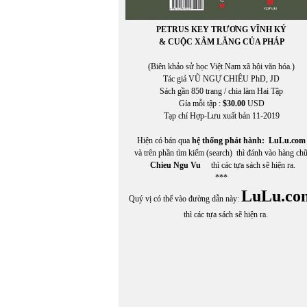
PETRUS KEY TRƯƠNG VĨNH KÝ
& CUỘC XÂM LĂNG CỦA PHÁP
(Biên khảo sử học Việt Nam xã hội văn hóa.)
Tác giả VŨ NGỰ CHIÊU PhD, JD
Sách gần 850 trang / chia làm Hai Tập
Gía mỗi tập :
$30.00
USD
Tạp chí Hợp-Lưu xuất bản 11-2019
Hiện có bán qua
hệ thống phát hành:
LuLu.com
và trên phần tìm kiếm (search) thì đánh vào hàng ch
Chieu Ngu Vu
thì các tựa sách sẽ hiện ra.
***
LuLu.co
Quý vị có thể vào đường dẫn này:
thì các tựa sách sẽ hiện ra.