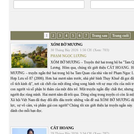
1
2
3
4
5
6
7
Trang sau
Trang cuối
XÓM BỜ MƯƠNG
30 Tháng Bảy 2026
1:56 CH
(Xem: 703)
PHẠM NGỌC LƯƠNG
XÓM BỜ MƯƠNG – Truyện thứ hai trong bộ ba "Tam Q
Lương. Hôm qua, chúng tôi giới thiệu CÁT HOANG.
MƯƠNG – truyện ngắn thứ hai trong bộ ba Tam Quan của nhà văn trẻ Phạm Ngọc Lư
Hợp Lưu số 87 (2006). Hơn hai mươi năm trước, nhà phê bình Thụy Khuê đã gọi đâ
cổ tích kinh dị", nơi cái chết của một dòng sông song hành với sự mục rữa của môi t
con người và số phận bi thảm của một đứa trẻ. Một truyện ngắn đầy chất thơ, nhưng
người đọc rùng mình. Hai mươi năm đã trôi qua. Dòng sông trong truyện có còn là mộ
Xã hội Việt Nam đã thay đổi đến đâu trước những vấn đề mà XÓM BỜ MƯƠNG đặt 
lực, sự vô cảm, và phẩm giá con người? Chúng tôi xin giới thiệu lại truyện ngắn này. C
dành cho mỗi bạn đọc.
CÁT HOANG
29 Tháng Bảy 2026
3:34 CH
(Xem: 787)