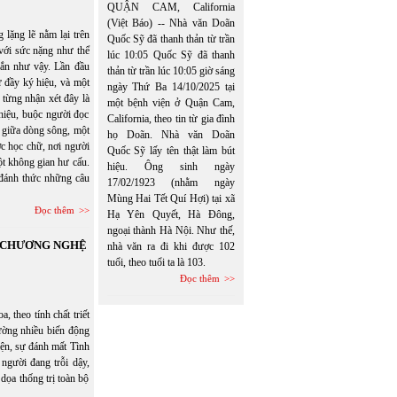
QUẬN CAM, California
(Việt Báo) -- Nhà văn Doãn
lặng lẽ nằm lại trên
Quốc Sỹ đã thanh thản từ trần
 với sức nặng như thể
lúc 10:05 Quốc Sỹ đã thanh
gắn như vậy. Lần đầu
thản từ trần lúc 10:05 giờ sáng
ữ đầy ký hiệu, và một
ngày Thứ Ba 14/10/2025 tại
 từng nhận xét đây là
một bệnh viện ở Quận Cam,
 hiệu, buộc người đọc
California, theo tin từ gia đình
ổi giữa dòng sông, một
họ Doãn. Nhà văn Doãn
c học chữ, nơi người
Quốc Sỹ lấy tên thật làm bút
một không gian hư cấu.
hiệu. Ông sinh ngày
đánh thức những câu
17/02/1923 (nhằm ngày
Mùng Hai Tết Quí Hợi) tại xã
Đọc thêm
Hạ Yên Quyết, Hà Đông,
ngoại thành Hà Nội. Như thế,
N CHƯƠNG NGHỆ
nhà văn ra đi khi được 102
tuổi, theo tuổi ta là 103.
Đọc thêm
eo tính chất triết
hường nhiều biến động
hiện, sự đánh mất Tình
người đang trỗi dậy,
dọa thống trị toàn bộ