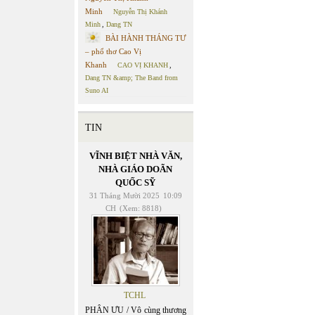
Minh
Nguyễn Thị Khánh
Minh
,
Dang TN
BÀI HÀNH THÁNG TƯ
– phổ thơ Cao Vị
Khanh
CAO VỊ KHANH
,
Dang TN &amp; The Band from
Suno AI
TIN
VĨNH BIỆT NHÀ VĂN,
NHÀ GIÁO DOÃN
QUỐC SỸ
31 Tháng Mười 2025
10:09
CH
(Xem: 8818)
TCHL
PHÂN ƯU / Vô cùng thương