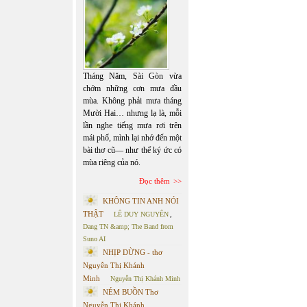
Tháng Năm, Sài Gòn vừa
chớm những cơn mưa đầu
mùa. Không phải mưa tháng
Mười Hai… nhưng lạ là, mỗi
lần nghe tiếng mưa rơi trên
mái phố, mình lại nhớ đến một
bài thơ cũ— như thể ký ức có
mùa riêng của nó.
Đọc thêm
KHÔNG TIN ANH NÓI
THẬT
LÊ DUY NGUYÊN
,
Dang TN &amp; The Band from
Suno AI
NHỊP DỪNG - thơ
Nguyễn Thị Khánh
Minh
Nguyễn Thị Khánh Minh
NÉM BUỒN Thơ
Nguyễn Thị Khánh