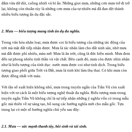
đắm vừa dữ dội, cuồng nhiệt và bí ẩn. Những giọt mưa, những cơn mưa trở đi trở
lại, không còn thuần túy là những cơn mưa của tự nhiên mà đã đan dệt thành
nhiều biểu tượng ẩn dụ đặc sắc.
2. Mưa — biểu tượng mang tính ẩn dụ đa nghĩa.
Trong văn hóa nhân loại, mưa được coi là biểu tượng của những tác động của
trời mà mặt đất tiếp nhận được. Mưa là tác nhân làm cho đất sinh sản, nhờ mưa
mà đất được phì nhiêu, màu mỡ. Mưa là ân trời, cũng là đức hiền minh. Mưa đem
đến sự phong nhiêu tinh thần và vật chất. Bên cạnh đó, mưa còn được nhìn nhận
như là biểu tượng của tính dục: nước mưa được coi như tinh dịch. Trong biểu
tượng giao phối giữa Trời và Đất, mưa là tinh khí làm thụ thai. Có khi mưa còn
được đồng nhất với máu.
Với tần số xuất hiện không nhỏ, mưa trong truyện ngắn của Trần Vũ còn xuất
hiện với tư cách là một biểu tượng nghệ thuật đa nghĩa. Biểu tượng mưa trong
truyện ngắn Trần Vũ không chỉ là sự tiếp nhận những ý nghĩa vốn có trong mẫu
gốc mà thiên về sự sáng tạo, bổ sung các hướng nghĩa mới cho mẫu gốc. Tựu
trung lại có một số hướng nghĩa chủ yếu sau đây:
2.1. Mưa
— sức mạnh thanh tẩy, hồi sinh và tái sinh.