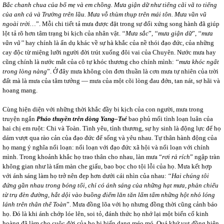
Bắc chanh chua của bố mẹ và em chồng. Mưa giận dữ như tiếng cãi vã to tiếng
của anh cả và Trường trên lầu. Mưa vỗ thùm thụp trên mái tôn. Mưa vần vũ
ngoài trời…
”. Mỗi chi tiết tả mưa được đặt trong sự đối xứng song hành đã giúp
lột tả rõ hơn tâm trạng bi kịch của nhân vật. ‘‘
Mưa sắc
”
,
‘‘
mưa giận dữ
”, ‘‘
mưa
vần vũ’’
hay chính là ẩn dụ khác về sự hà khắc của nề thói đạo đức, của những
cay độc từ miệng lưỡi người đời trút xuống đôi vai của Chuyên. Nước mưa hay
cũng chính là nước mắt của cô tự khóc thương cho chính mình: ‘‘
mưa khóc ngất
trong lòng nàng
”. Ở đây mưa không còn đơn thuần là cơn mưa tự nhiên của trời
đất mà là mưa của tâm tưởng ― mưa của một cõi lòng đau đớn, tan nát, sợ hãi và
hoang mang.
Cùng hiện diện với những thời khắc đầy bi kịch của con người, mưa trong
truyện ngắn
Pháo thuyền trên dòng Yang–Tsé
bao phủ mối tình loạn luân của
hai chị em ruột: Chi và Toàn. Tình yêu, tình thương, sự hy sinh là động lực để họ
dám vượt qua rào cản của đạo đức để sống và yêu nhau. Tự thân hành động của
họ mang ý nghĩa nổi loạn: nổi loạn với đạo đức xã hội và nổi loạn với chính
mình. Trong khoảnh khắc họ trao thân cho nhau, làn mưa “
rơi rả rích
” ngập tràn
không gian như là tấm màn che giấu, bao bọc cho tội lỗi của họ. Mưa kết hợp
với ánh sáng làm họ trở nên đẹp hơn dưới cái nhìn của nhau: ‘‘
Hai chúng tôi
đứng gần nhau trong bóng tối, chỉ có ánh sáng của những hạt mưa, phản chiếu
từ trụ đèn đường, hắt dội vào buồng điểm lăn tăn lấm tấm những hột nhỏ lóng
lánh trên thân thể Toàn
”. Mưa đồng lõa với họ nhưng đồng thời cũng cảnh báo
họ. Đó là khi ánh chớp lóe lên, soi tỏ, đánh thức họ nhớ lại một biến cố kinh
hoàng đã làm cho cuộc đời của họ bị biến dạng méo mó. Quá khứ vụt đồng hiện