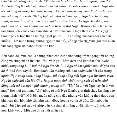
tràn đầy sức sống và gợi tình: ‘‘
Vải áo mớ ba chảy dán, bó rịt người, thân thể
Ngự nổi lửng lên như một nhành lúa trổ vươn trên mặt ruộng lụt nước. Ngự xõa
tóc xổ tung rã rượi, chân dầm trong nước, mắt dầm trong mưa. Ngự xòe hai cánh
tay mở lòng đón mưa. Những hột mưa nhỏ và tròn mọng, Ngự bảo là đốt tay
Phật, vỡ vào đâu, phúc đến đấy. Phật tắm phúc lên người Ngự. Tôi đứng ngẩn
ngơ nhìn phúc của Thượng đế vỡ hoa trên da thịt Ngự
”. Không chỉ là tác nhân
làm bùng lên khát khao nhục dục, ở đây mưa còn là hiện thân của ước vọng
thoát tục khi hóa thành những “giọt phúc” ― là ân sủng của đáng tối cao ban
xuống. Tắm mình trong những “giọt phúc” ấy, vẻ đẹp của Ngự vừa gọi mời ái ân
vừa rạng ngời sự thánh thiện tinh khôi.
Bên cạnh đó, mưa còn là chứng nhân cho cuộc tình vụng trộm ngang trái nhưng
cũng vô cùng mãnh liệt của “tôi” và Ngự: ‘‘
Mưa đêm nhỏ hột tâm tích, nước
nhiễu tong tong […], hơi thở Ngự ấm rát. […] Ngự nhắm nghiền mắt, để yên cho
da thịt nở dưới tay tôi. Bao nhiêu lửa ở đống củi, như chảy tuôn hết vào trong
người Ngự, căng chín, nóng bỏng… tôi đang uống môi Ngự ngọt lịm nước mưa.
Ngự là cuộc đời của lão Chu, là giọt nước tinh chất trong suốt vỡ trên cánh
đồng tuổi trẻ bạt ngàn gió chướng trong tôi
”. “Tôi” ân ái với Ngự hay ân ái với
mưa? Bởi mỗi giọt mưa “tôi” uống từ môi Ngự là một giọt tình chảy lai láng vào
trong mình “tôi”. Một bên muốn uống cho đầy nhưng vẫn không thỏa được cơn
khát của tâm hồn khô cằn như cánh đồng hoang vu và cô độc. Còn một bên
muốn bù đắp, gửi trao và giúp bên kia tìm lại những gì đã mất ― tuổi trẻ, mơ
ước, khát vọng. Một cho đi và một nhận về.