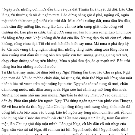
‘‘Ngày xưa, những cơn mưa đầu thu về qua đất Thuận Hoá tuyệt dữ dội. Lão Chu
là người thường rủ tôi đi ngắm mưa. Lão đứng hàng giờ ở phá, ngẩng cổ, ngửa
mặt thách thức cơn giận dỗi của trời đất. Mưa chúi xuống đất, mưa tắm lên đầu,
mưa cắm đầy miệng lão, song lão Chu vẫn trơ trẽn cướp giật thức uống với
thượng đế. Lão phá ra cười; tiếng cười sằng sặc lăn lộn trên sóng. Lão Chu nuôi
tôi bằng tiếng cười khật khùng điên dại của lão. Nhưng dạo đó tôi còn trẻ, chưa
khùng, cũng chưa dại. Tôi chỉ mới bắt đầu biết say mưa. Mà mưa ở phá đẹp kỳ
ảo. Cả một vùng trắng ngần, trắng lịm, những tảng nước trắng xóa lồng lộn sa
sầm xuống mặt đầm rồi tung bắn lên quẫy với hơi sương, giăng giăng mờ mờ,
chạy chạy đường võng trên không. Mưa ở phá rầm rập, ào ạt mạnh mẽ. Bầu trời
trắng lòa lòa những nước là nước.
Từ khi biết say mưa, tôi đâm biết say Ngự. Những lần theo lão Chu ra phá, Ngự
đẹp man dã. Vải áo mớ ba chảy dán, bó rịt người, thân thể Ngự nổi lửng như một
nhành lúa trổ vươn trên mặt ruộng lụt nước. Ngự xõa tóc xổ tung rã rượi, chân
dầm trong nước, mắt dầm trong mưa. Ngự xòe hai cánh tay mở lòng đón mưa.
Những hột mưa nhỏ mà tròn mọng. Ngự bảo là đốt tay Phật, vỡ vào đâu, phúc
đến ấy. Phật tắm phúc lên người Ngự. Tôi đứng ngẩn ngơ nhìn phúc của Thượng
Đế vỡ hoa trên da thịt Ngự. Lão Chu lại rống tiếng cười sang sảng, thỏa mãn đã
uống hết cơn bão mùa vào bụng. Lão trỏ ngón tay lóng nhọn chỉ lên trời, rồi chỉ
vào bụng hỏi: Cuộc đời muốn cái chi? Lần nào cũng như lần ấy, trăm lần như
một, lão Chu tự giải đáp một mình. Lão gọi Ngự, vít lấy đầu cổ ướt nhẹp của
Ngự, cắn vào rái tai Ngự, rồi run run trả lời: Ngự là cuộc đời! Ngự là cuộc đời!