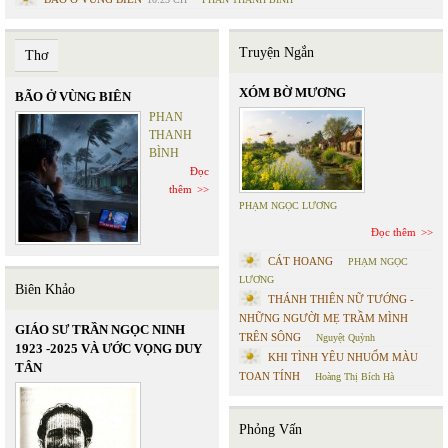
Truyện Ngắn
Thơ
XÓM BỜ MƯƠNG
BÃO Ở VÙNG BIÊN
PHAN
THANH
BÌNH
Đọc
thêm
PHẠM NGỌC LƯƠNG
Đọc thêm
CÁT HOANG
PHẠM NGỌC
LƯƠNG
Biên Khảo
THÁNH THIÊN NỮ TƯỚNG -
NHỮNG NGƯỜI MẸ TRẦM MÌNH
GIÁO SƯ TRẦN NGỌC NINH
TRÊN SÔNG
Nguyệt Quỳnh
1923 -2025 VÀ ƯỚC VỌNG DUY
KHI TÌNH YÊU NHUỐM MÀU
TÂN
TOAN TÍNH
Hoàng Thị Bích Hà
Phỏng Vấn