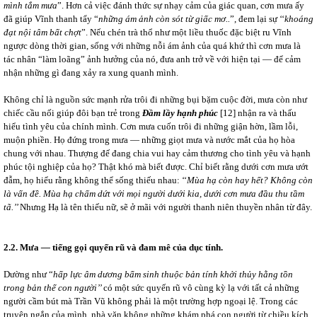
mình tắm mưa
”. Hơn cả việc đánh thức sự nhạy cảm của giác quan, cơn mưa ấy
đã giúp Vĩnh thanh tẩy “
những ám ảnh còn sót từ giấc mơ..
”, đem lại sự ‘‘
khoáng
đạt nội tâm bất chợt
”. Nếu chén trà thổ như một liều thuốc đặc biệt ru Vĩnh
ngược dòng thời gian, sống với những nỗi ám ảnh của quá khứ thì cơn mưa là
tác nhân “làm loãng” ảnh hưởng của nó, đưa anh trở về với hiện tại ― để cảm
nhận những gì đang xảy ra xung quanh mình.
Không chỉ là nguồn sức mạnh rửa trôi đi những bụi bặm cuộc đời, mưa còn như
chiếc cầu nối giúp đôi bạn trẻ trong
Đầm lầy hạnh phúc
[12]
nhận ra và thấu
hiểu tình yêu của chính mình. Cơn mưa cuốn trôi đi những giận hờn, lầm lỗi,
muộn phiền. Họ đứng trong mưa ― những giọt mưa và nước mắt của họ hòa
chung với nhau. Thượng đế đang chia vui hay cảm thương cho tình yêu và hạnh
phúc tội nghiệp của họ? Thật khó mà biết được. Chỉ biết rằng dưới cơn mưa ướt
đẫm, họ hiểu rằng không thể sống thiếu nhau: ‘‘
Mùa hạ còn hay hết? Không còn
là vấn đề. Mùa hạ chấm dứt với mọi người dưới kia, dưới cơn mưa đầu thu tầm
tã.’’
Nhưng Hạ là tên thiếu nữ, sẽ ở mãi với người thanh niên thuyền nhân từ đây.
2.2. Mưa
—
tiếng gọi quyến rũ và đam mê của dục tính.
Dường như “
hấp lực âm dương bẩm sinh thuộc bản tính khởi thủy hằng tồn
trong bản thể con người’’
có một sức quyến rũ vô cùng kỳ lạ với tất cả những
người cầm bút mà Trần Vũ không phải là một trường hợp ngoại lệ. Trong các
truyện ngắn của mình, nhà văn không những khám phá con người từ chiều kích