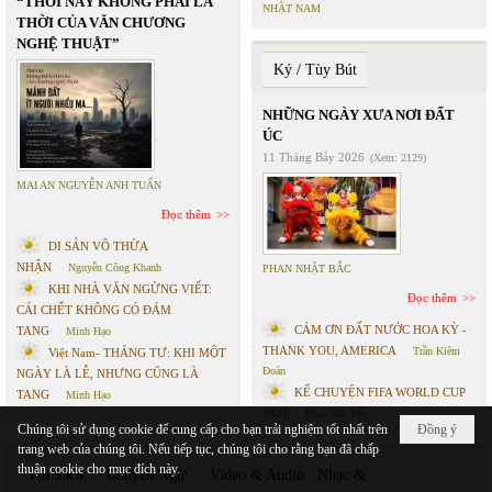
“THỜI NÀY KHÔNG PHẢI LÀ
NHẬT NAM
THỜI CỦA VĂN CHƯƠNG
NGHỆ THUẬT”
Ký / Tùy Bút
NHỮNG NGÀY XƯA NƠI ĐẤT
ÚC
11 Tháng Bảy 2026
(Xem: 2129)
MAI AN NGUYỄN ANH TUẤN
Đọc thêm
DI SẢN VÔ THỪA
NHẬN
Nguyễn Công Khanh
PHAN NHẬT BẮC
KHI NHÀ VĂN NGỪNG VIẾT:
Đọc thêm
CÁI CHẾT KHÔNG CÓ ĐÁM
CÁM ƠN ĐẤT NƯỚC HOA KỲ -
TANG
Minh Hạo
THANK YOU, AMERICA
Trần Kiêm
Việt Nam- THÁNG TƯ: KHI MỘT
Đoàn
NGÀY LÀ LỄ, NHƯNG CŨNG LÀ
KỂ CHUYỆN FIFA WORLD CUP
TANG
Minh Hạo
2026
Phan Tấn Uẩn
Chúng tôi sử dụng cookie để cung cấp cho bạn trải nghiệm tốt nhất trên
Đồng ý
trang web của chúng tôi. Nếu tiếp tục, chúng tôi cho rằng bạn đã chấp
thuận cookie cho mục đích này.
Tin Sách
Chuyển Ngữ
Video & Audio : Nhạc & . . .