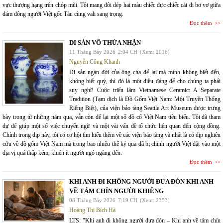
vực thượng hạng trên chóp mũi. Tôi mang đôi dép hai màu chiếc đực chiếc cái đi bơ vơ giữa
đám đông người Việt gốc Tàu cùng vali sang trọng.
Đọc thêm
DI SẢN VÔ THỪA NHẬN
11 Tháng Bảy 2026
2:04 CH
(Xem: 2016)
Nguyễn Công Khanh
Di sản ngàn đời của ông cha để lại mà mình không biết đến,
không biết quý, thì đó là một điều đáng để cho chúng ta phải
suy nghĩ! Cuộc triển lãm Vietnamese Ceramic: A Separate
Tradition (Tạm dịch là Đồ Gốm Việt Nam: Một Truyền Thống
Riêng Biệt), của viện bảo tàng Seattle Art Museum được trưng
bày trong từ những năm qua, vẫn còn để lại một số đồ cổ Việt Nam tiêu biểu. Tôi đã tham
dự để giúp một số việc chuyển ngữ và một vài vấn đề tổ chức liên quan đến cộng đồng.
Chính trong dịp này, tôi có cơ hội tìm hiểu thêm về các viện bảo tàng và nhất là có dịp nghiên
cứu về đồ gốm Việt Nam mà trong bao nhiêu thế kỷ qua đã bị chính người Việt đặt vào một
địa vị quá thấp kém, khiến ít người ngó ngàng đến.
Đọc thêm
KHI ANH ĐI KHÔNG NGƯỜI ĐƯA ĐÓN KHI ANH
VỀ TÁM CHÍN NGƯỜI KHIÊNG
08 Tháng Bảy 2026
7:19 CH
(Xem: 2353)
Hoàng Thị Bích Hà
LTS: "Khi anh đi không người đưa đón – Khi anh về tám chín