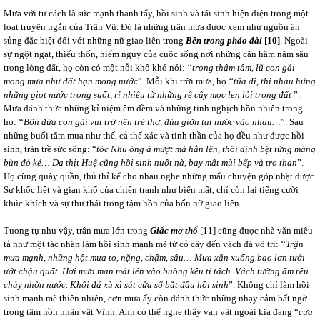
Mưa với tư cách là sức mạnh thanh tẩy, hồi sinh và tái sinh hiện diện trong một
loạt truyện ngắn của Trần Vũ. Đó là những trận mưa được xem như nguồn ân
sủng đặc biệt đối với những nữ giao liên trong
Bên trong pháo đài
[10]
. Ngoài
sự ngột ngạt, thiếu thốn, hiểm nguy của cuộc sống nơi những căn hầm nằm sâu
trong lòng đất, họ còn có một nỗi khổ khó nói: ‘‘
trong thâm tâm, lũ con gái
mong mưa như đất hạn mong nước
”. Mỗi khi trời mưa, họ ‘‘
túa đi, thi nhau hứng
những giọt nước trong suốt, rỉ nhiễu từ những rễ cây mọc len lỏi trong đất
”.
Mưa đánh thức những kỉ niệm êm đềm và những tinh nghịch hồn nhiên trong
họ: ‘‘
Bốn đứa con gái vụt trở nên trẻ thơ, đùa giỡn tạt nước vào nhau…
”. Sau
những buổi tắm mưa như thế, cả thể xác và tinh thần của họ đều như được hồi
sinh, tràn trề sức sống: “
tóc Nhu óng ả mượt mà hẳn lên, thôi dính bệt từng mảng
bùn đỏ ké… Da thịt Huệ cũng hồi sinh nuột nà, bay mất mùi bếp và tro than
”.
Họ cùng quây quần, thủ thỉ kể cho nhau nghe những mẩu chuyện góp nhặt được.
Sự khốc liệt và gian khổ của chiến tranh như biến mất, chỉ còn lại tiếng cười
khúc khích và sự thư thái trong tâm hồn của bốn nữ giao liên.
Tương tự như vậy, trận mưa lớn trong
Giấc mơ thổ
[11]
cũng được nhà văn miêu
tả như một tác nhân làm hồi sinh mạnh mẽ từ cỏ cây đến vách đá vô tri: ‘‘
Trận
mưa mạnh, những hột mưa to, nặng, chậm, sâu… Mưa xắn xuống bao lơn tưới
ướt chậu quất. Hơi mưa man mát lẻn vào buồng kêu tí tách. Vách tường ẩm rêu
chảy nhờn nước. Khối đá xù xì sát cửa sổ bắt đầu hồi sinh
”. Không chỉ làm hồi
sinh mạnh mẽ thiên nhiên, cơn mưa ấy còn đánh thức những nhạy cảm bất ngờ
trong tâm hồn nhân vật Vĩnh. Anh có thể nghe thấy vạn vật ngoài kia đang “
cựa