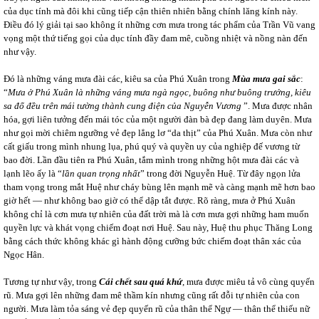
của dục tính mà đôi khi cũng tiếp cận thiên nhiên bằng chính lăng kính này.
Điều đó lý giải tại sao không ít những cơn mưa trong tác phẩm của Trần Vũ vang
vọng một thứ tiếng gọi của dục tính đầy đam mê, cuồng nhiệt và nồng nàn đến
như vậy.
Đó là những váng mưa đài các, kiêu sa của Phú Xuân trong
Mùa mưa gai sắc
:
“
Mưa ở Phú Xuân là những váng mưa ngà ngọc, buông như buông trướng, kiêu
sa đổ đều trên mái tường thành cung điện của Nguyễn Vương
”. Mưa được nhân
hóa, gợi liên tưởng đến mái tóc của một người đàn bà đẹp đang làm duyên. Mưa
như gọi mời chiêm ngưỡng vẻ đẹp lẳng lơ “da thịt” của Phú Xuân. Mưa còn như
cất giấu trong mình nhung lụa, phú quý và quyền uy của nghiệp đế vương từ
bao đời. Lần đầu tiên ra Phú Xuân, tắm mình trong những hột mưa đài các và
lạnh lẽo ấy là “
lần quan trọng nhất
” trong đời Nguyễn Huệ. Từ đây ngọn lửa
tham vọng trong mắt Huệ như cháy bùng lên mạnh mẽ và càng mạnh mẽ hơn bao
giờ hết ― như không bao giờ có thể dập tắt được. Rõ ràng, mưa ở Phú Xuân
không chỉ là cơn mưa tự nhiên của đất trời mà là cơn mưa gợi những ham muốn
quyền lực và khát vọng chiếm đoạt nơi Huệ. Sau này, Huệ thu phục Thăng Long
bằng cách thức không khác gì hành động cưỡng bức chiếm đoạt thân xác của
Ngọc Hân.
Tương tự như vậy, trong
Cái chết sau quá khứ
, mưa được miêu tả vô cùng quyến
rũ. Mưa gợi lên những đam mê thầm kín nhưng cũng rất đỗi tự nhiên của con
người. Mưa làm tỏa sáng vẻ đẹp quyến rũ của thân thể Ngự ― thân thể thiếu nữ