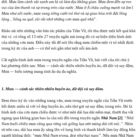
đới. Mưa làm cảnh vật xanh um lá và làm dịu không gian. Mưa đem đến sự reo
vui của âm thanh và sự trong trẻo của nước. Mưa ở Á châu cuồng mạnh và ầm ĩ.
Mưa như xối nước, mưa vang tiếng cười trẻ thơ và sự giao hòa trời đất lồng
lộng... Sống xa quê, tôi rất nhớ những cơn mưa quê nhà
”.
Khảo sát trên những văn bản tác phẩm của Trần Vũ, tôi thu được một kết quả khá
thú vị: có tổng số 13 trên 27 truyện ngắn mà trong đó có sự hiện diện hình ảnh
của những cơn mưa. Điều này đủ để nói lên rằng mưa chiếm một vị trí nhất định
trong ký ức của anh ― có thể nói gần như một nỗi ám ảnh.
Cắt nghĩa hình ảnh mưa trong truyện ngắn của Trần Vũ, bài viết của tôi chú ý
hai phương diện sau: Mưa ― cảnh sắc thiên nhiên huyền ảo, dữ dội và say đắm;
Mưa ― biểu tượng mang tính ẩn dụ đa nghĩa.
1. Mưa — cảnh sắc thiên nhiên huyền ảo, dữ dội và say đắm.
Đem theo ký ức vào những trang văn, mưa trong truyện ngắn của Trần Vũ trước
hết được miêu tả với vẻ đẹp huyền ảo, nên thơ gợi sự say đắm, trong trẻo. Đó là
hình ảnh của cơn mưa chiều được ví như một dải lụa dài mềm mại, thướt tha vắt
ngang qua không gian bao la của núi đồi trong truyện ngắn
Nhã Nam
[2]
: ‘‘
Nhã
Nam buổi chiều mưa căng qua rừng vải giống lụa ướt máng dài tới núi..
”. Nhìn
từ trên cao, dải lụa mưa ấy sáng lên vẻ lung linh và thanh khiết làm lay động hồn
người không thôi: “
mưa Nhã Nam trong, đẹp như hạt ngọc
”. Nếu mưa Nhã Nam