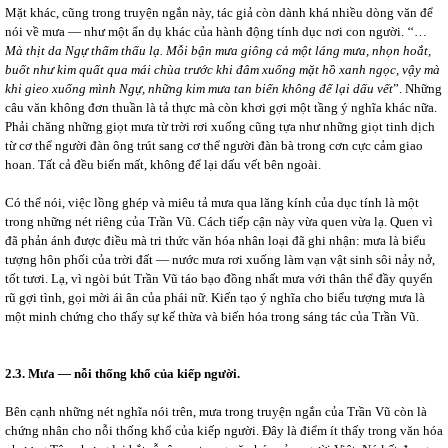
Mặt khác, cũng trong truyện ngắn này, tác giả còn dành khá nhiều dòng văn để
nói về mưa ― như một ẩn dụ khác của hành động tính dục nơi con người. ‘‘…
Mà thịt da Ngự thẩm thấu lạ. Mỗi bận mưa giông cả một láng mưa, nhọn hoắt,
buốt như kim quất qua mái chùa trước khi đâm xuống mặt hồ xanh ngọc, vậy mà
khi gieo xuống mình Ngự, những kim mưa tan biến không để lại dấu vết
”. Những
câu văn không đơn thuần là tả thực mà còn khơi gợi một tầng ý nghĩa khác nữa.
Phải chăng những giọt mưa từ trời rơi xuống cũng tựa như những giọt tinh dịch
từ cơ thể người đàn ông trút sang cơ thể người đàn bà trong cơn cực cảm giao
hoan. Tất cả đều biến mất, không để lại dấu vết bên ngoài.
Có thể nói, việc lồng ghép và miêu tả mưa qua lăng kính của dục tính là một
trong những nét riêng của Trần Vũ. Cách tiếp cận này vừa quen vừa lạ. Quen vì
đã phản ánh được điều mà tri thức văn hóa nhân loại đã ghi nhận: mưa là biểu
tượng hôn phối của trời đất ― nước mưa rơi xuống làm vạn vật sinh sôi nảy nở,
tốt tươi. Lạ, vì ngòi bút Trần Vũ táo bạo đồng nhất mưa với thân thể đầy quyến
rũ gợi tình, gọi mời ái ân của phái nữ. Kiến tạo ý nghĩa cho biểu tượng mưa là
một minh chứng cho thấy sự kế thừa và biến hóa trong sáng tác của Trần Vũ.
2.3. Mưa
—
nỗi thống khổ của kiếp người.
Bên cạnh những nét nghĩa nói trên, mưa trong truyện ngắn của Trần Vũ còn là
chứng nhân cho nỗi thống khổ của kiếp người. Đây là điểm ít thấy trong văn hóa