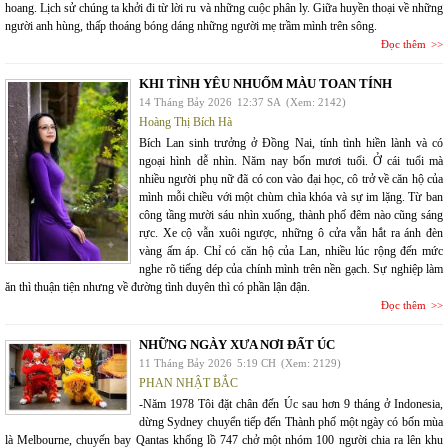
hoang. Lịch sử chúng ta khởi đi từ lời ru và những cuộc phân ly. Giữa huyền thoại về những
người anh hùng, thấp thoáng bóng dáng những người mẹ trầm mình trên sông.
Đọc thêm
KHI TÌNH YÊU NHUỐM MÀU TOAN TÍNH
14 Tháng Bảy 2026
12:37 SA
(Xem: 2142)
Hoàng Thị Bích Hà
Bích Lan sinh trưởng ở Đồng Nai, tính tình hiền lành và có
ngoại hình dễ nhìn. Năm nay bốn mươi tuổi. Ở cái tuổi mà
nhiều người phụ nữ đã có con vào đại học, cô trở về căn hộ của
mình mỗi chiều với một chùm chìa khóa và sự im lặng. Từ ban
công tầng mười sáu nhìn xuống, thành phố đêm nào cũng sáng
rực. Xe cộ vẫn xuôi ngược, những ô cửa vẫn hắt ra ánh đèn
vàng ấm áp. Chỉ có căn hộ của Lan, nhiều lúc rộng đến mức
nghe rõ tiếng dép của chính mình trên nền gạch. Sự nghiệp làm
ăn thì thuận tiện nhưng về đường tình duyên thì có phần lận đận.
Đọc thêm
NHỮNG NGÀY XƯA NƠI ĐẤT ÚC
11 Tháng Bảy 2026
5:19 CH
(Xem: 2129)
PHAN NHẬT BẮC
-Năm 1978 Tôi đặt chân đến Úc sau hơn 9 tháng ở Indonesia,
dừng Sydney chuyển tiếp đến Thành phố một ngày có bốn mùa
là Melbourne, chuyến bay Qantas khổng lồ 747 chở một nhóm 100 người chia ra lên khu