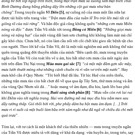
đóng bè bơi lóp ngóp trên biển, bỗng một trận mưa sa xuống
làm mặt biển Thái
Bình Dương đang bằng phẳng dậy lên những cột gai mưa như bàn
chông
”.
Trong truyện ngắn
Vĩ Diên
[5]
, sự cuồng nộ của mưa một lần nữa lại
được tái hiện trên trang văn: ‘‘
Trận mưa đầu của tuần lễ Tro trút lên mái tất cả
giông tố của núi rừng
”. Và hẳn độc giả cũng không quên “
những cơn mưa Miên
nóng và độc
” được Trần Vũ nhắc tới trong
Đồng cỏ Miên
[6]
: “
Những giọt mưa
nóng và nặng hạt
” của một vùng đất lam sơn chướng khí không làm mát mà chỉ
gây khó chịu. Chưa hết, nó còn làm cầu nối tới cõi chết khi gieo rắc bệnh tật cho
con người.
Theo lời kể của Trần Vũ, đó là một trải nghiệm mà anh không thể nào
quên trong quãng đời thuyền nhân của mình:“Bên cạnh đó, mưa trong truyện
ngắn của Trần Vũ còn toát lên vẻ u ám, hiu hắt như cơn mưa của một ngày ám
trời trên đầm Thị Nại trong
Mùa mưa gai sắc
[7]
: “
cả một mặt đầm gợn sắc mây,
mưa lướt thướt mỏng như những cánh chuồn rù rì vẩn vơ trên mặt nước
”. Hay
mưa khô cằn ở Quy Nhơn: ‘‘Tôi biết Huệ đã lâu. Từ lúc Huệ còn niên thiếu,
những trận mưa rào còn bất chợt đổ về qua qua ấp Tây Sơn, thứ mưa nóng và ẩm
của vùng Qui Nhơn sỏi đá…” hoặc mang vẻ ảm đạm, đìu hiu, lạnh lẽo bao phủ
không gian nghĩa trang trong
Buổi sáng sinh phần
[8]
: ‘‘
Mưa vẫn còn rơi lai rai
khi Điềm vào tới nghĩa trang. Hai ven đường mồ mả mọc đìu hiu nằm men sau
dẫy tường thấp. Gió thổi bời rời, phe phẩy dăm ba hột mưa ảm đạm. […] Trời
mưa ri rỉ suốt cả một buổi làm bầu trời xám ngắt như đã ngã về chiều dù chỉ mới
quá trưa
”.
Tóm lại, với tư cách là một khách thể của thiên nhiên ― mưa trong truyện ngắn
của Trần Vũ được miêu tả với dáng vẻ khá đa dạng: vừa huyền ảo, trong trẻo, say