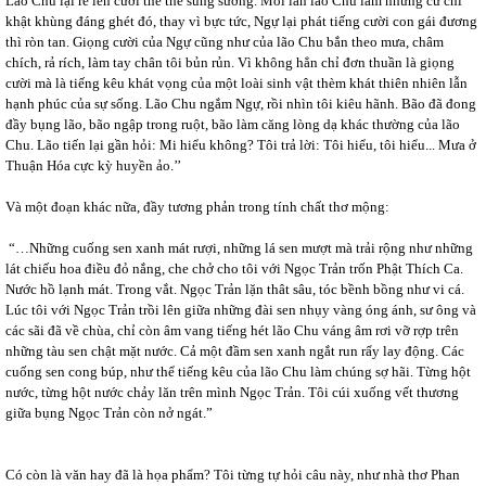
Lão Chu lại ré lên cười the thé sung sướng. Mỗi lần lão Chu làm những cử chỉ
khật khùng đáng ghét đó, thay vì bực tức, Ngự lại phát tiếng cười con gái đương
thì ròn tan. Giọng cười của Ngự cũng như của lão Chu bắn theo mưa, châm
chích, rả rích, làm tay chân tôi bủn rủn. Vì không hẳn chỉ đơn thuần là giọng
cười mà là tiếng kêu khát vọng của một loài sinh vật thèm khát thiên nhiên lẫn
hạnh phúc của sự sống. Lão Chu ngắm Ngự, rồi nhìn tôi kiêu hãnh. Bão đã đong
đầy bụng lão, bão ngập trong ruột, bão làm căng lòng dạ khác thường của lão
Chu. Lão tiến lại gần hỏi: Mi hiểu không? Tôi trả lời: Tôi hiểu, tôi hiểu... Mưa ở
Thuận Hóa cực kỳ huyền ảo.’’
Và một đoạn khác nữa, đầy tương phản trong tính chất thơ mộng:
“…Những cuống sen xanh mát rượi, những lá sen mượt mà trải rộng như những
lát chiếu hoa điều đỏ nắng, che chở cho tôi với Ngọc Trản trốn Phật Thích Ca.
Nước hồ lạnh mát. Trong vắt. Ngọc Trản lặn thât sâu, tóc bềnh bồng như vi cá.
Lúc tôi với Ngọc Trản trồi lên giữa những đài sen nhụy vàng óng ánh, sư ông và
các sãi đã về chùa, chỉ còn âm vang tiếng hét lão Chu váng âm rơi vỡ rợp trên
những tàu sen chật mặt nước. Cả một đầm sen xanh ngắt run rẩy lay động. Các
cuống sen cong búp, như thể tiếng kêu của lão Chu làm chúng sợ hãi. Từng hột
nước, từng hột nước chảy lăn trên mình Ngọc Trản. Tôi cúi xuống vết thương
giữa bụng Ngọc Trản còn nở ngát.”
Có còn là văn hay đã là họa phẩm? Tôi từng tự hỏi câu này, như nhà thơ Phan