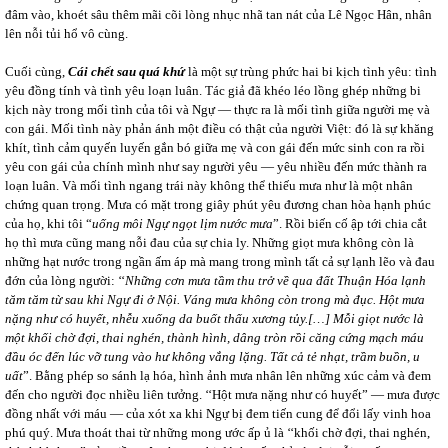
đâm vào, khoét sâu thêm mãi cõi lòng nhục nhã tan nát của Lê Ngọc Hân, nhân
lên nỗi tủi hổ vô cùng.
Cuối cùng,
Cái chết sau quá khứ
là một sự trùng phức hai bi kịch tình yêu: tình
yêu đồng tính và tình yêu loạn luân. Tác giả đã khéo léo lồng ghép những bi
kịch này trong mối tình của tôi và Ngự ― thực ra là mối tình giữa người mẹ và
con gái. Mối tình này phản ánh một điều có thật của người Việt: đó là sự khăng
khít, tình cảm quyến luyến gắn bó giữa mẹ và con gái đến mức sinh con ra rồi
yêu con gái của chính mình như say người yêu ― yêu nhiều đến mức thành ra
loạn luân. Và mối tình ngang trái này không thể thiếu mưa như là một nhân
chứng quan trọng. Mưa có mặt trong giây phút yêu đương chan hòa hạnh phúc
của họ, khi tôi “
uống môi Ngự ngọt lịm nước mưa
”. Rồi biến cố ập tới chia cắt
họ thì mưa cũng mang nỗi đau của sự chia ly. Những giọt mưa không còn là
những hạt nước trong ngần ấm áp mà mang trong mình tất cả sự lạnh lẽo và đau
đớn của lòng người: ‘‘
Những cơn mưa tầm thu
trở về qua đất Thuận Hóa lạnh
tăm tăm từ sau khi Ngự đi ở Nội. Váng mưa không còn trong mà đục. Hột mưa
nặng như có huyết, nhễu xuống da buốt thấu xương tủy.[…] Mỗi giọt nước là
một khối chờ đợi, thai nghén, thành hình, dâng tròn rồi căng cứng mạch máu
đầu óc đến lúc vỡ tung vào hư không vắng lặng. Tất cả tẻ nhạt, trầm buồn, u
uất
”. Bằng phép so sánh lạ hóa, hình ảnh mưa nhân lên những xúc cảm và đem
đến cho người đọc nhiều liên tưởng. ‘‘Hột mưa nặng như có huyết” ― mưa được
đồng nhất với máu ― của xót xa khi Ngự bị đem tiến cung để đổi lấy vinh hoa
phú quý. Mưa thoát thai từ những mong ước ấp ủ là ‘‘khối chờ đợi, thai nghén,