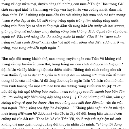
mang vẻ đẹp mềm mại, duyên dáng thì những cơn mưa ở Thuận Hóa trong
Cái
chết sau quá khứ
[3]
lại mang vẻ đẹp vừa huyền ảo vừa cuồng nhiệt, đam mê,
chan chứa. Đó là những trận mưa đầu thu với những hột mưa nhỏ mà tròn mọng:
‘‘
mưa ở phá đẹp kì ảo
.
Cả một vùng trắng ngần trắng lịm, những tảng nước
trắng xóa lồng lộn sa sầm xuống mặt đầm rồi tung bắn lên quẫy với hơi sương,
giăng giăng mờ mờ, chạy chạy đường võng trên không. Mưa ở phá rầm rập ào ạt
mạnh mẽ. Bầu trời trắng lòa lòa những nước là nước
”. Còn là làn ‘‘
mưa xuân
trắng mờ mịt cánh đồng’’
khiến cho “
cả một mặt ruộng như điểm sương, trổ mai
trắng, mọc rưng rức đến ngút ngàn..
”.
Như một đối tượng khách thể, mưa trong truyện ngắn của Trần Vũ không chỉ
mang vẻ đẹp huyền ảo, nên thơ, trong trắng mà còn chứa đựng cả những gì dữ
dội, bí ẩn và đầy khắc nghiệt của thiên nhiên. Những tính cách tưởng như rất
mâu thuẫn ấy lại là đặc trưng của mưa nhiệt đới ― những cơn mưa vốn đẫm ướt
trong kí ức của nhà văn. Ai đã từng đọc truyện ngắn Trần Vũ, hẳn còn nhớ trận
mưa kinh hoàng của một cơn bão trên đại dương trong
Biển san hô
[4]
: ‘‘
Cơn
bão đổ ập bất ngờ không báo trước
…
mưa rơi ngay sau đó, mạnh bạo bắn đâm
lớp lớp xuống mặt biển cũng dậy sóng theo […]. Cả đại dương tối sầm, xám xịt
không trông rõ quá ba thước. Hạt mưa nặng như mũi dao đâm lún vào da mặt
mọi người. Tiếng sóng reo dậy lên ở tứ phía…
”.
Không phải ngẫu nhiên mà trận
mưa trong
Biển san hô
được nhà văn đặc tả đầy dữ dội, hung hãn tựa như cơn
cuồng nộ của đất trời. Theo lời kể của Trần Vũ, đó là một trải nghiệm mà anh
không thể nào quên trong quãng đời thuyền nhân của mình: “
chúng tôi đang