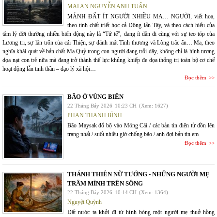
MAI AN NGUYỄN ANH TUẤN
MẢNH ĐẤT ÍT NGƯỜI NHIỀU MA… NGƯỜI, viết hoa,
theo tính chất triết học cả Đông lẫn Tây, và theo cách hiểu của
tâm lý đời thường nhiều biến động này là “Tử tế”, đang ít dần đi cùng với sự teo tóp của
Lương tri, sự lẩn trốn của cái Thiện, sự đánh mất Tình thương và Lòng trắc ẩn… Ma, theo
nghĩa khái quát về bản chất Ma Quỷ trong con người đang trỗi dậy, không chỉ là hình tượng
dọa nạt con trẻ nữa mà đang trở thành thế lực khủng khiếp đe dọa thống trị toàn bộ cơ chế
hoạt động lẫn tinh thần – đạo lý xã hội…
Đọc thêm
BÃO Ở VÙNG BIÊN
22 Tháng Bảy 2026
10:23 CH
(Xem: 1627)
PHAN THANH BÌNH
Bão Maysak đổ bộ vào Móng Cái / các bản tin điện tử dồn lên
trang nhất / suốt nhiều giờ chống bão / anh đợi bản tin em
Đọc thêm
THÁNH THIÊN NỮ TƯỚNG - NHỮNG NGƯỜI MẸ
TRẦM MÌNH TRÊN SÔNG
22 Tháng Bảy 2026
10:14 CH
(Xem: 1364)
Nguyệt Quỳnh
Đất nước ta khởi đi từ hình bóng một người mẹ thuở hồng