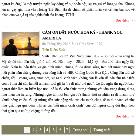
người khiêng" là một truyện ngắn lay động về sự phản bội, sự trả giá và lòng vị tha. Không
lên án gay gắt, nhà văn Hoàng Thị Bích Hà để chính số phận nhân vật cất lên bài học về
nhân quả và giá trị của nghĩa tình tào khang. TCHL
Đọc thêm
CÁM ƠN ĐẤT NƯỚC HOA KỲ - THANK YOU,
AMERICA
08 Tháng Bảy 2026
5:41 CH
(Xem: 1979)
Trần Kiêm Đoàn
Sinh 1946, tôi rời Việt Nam năm 1982 – 36 tuổi – và sống tại
Mỹ từ đó cho đến bây giờ ở tuổi 80. Năm nay – 2026 – Mỹ kỷ niệm 250 năm ngày lập
quốc. Nhìn lại bản thân và gia đình mình, chúng tôi đã được sống trên đất nước này ngót
một phần năm chặng đường của dòng lịch sử Hiệp Chủng Quốc Hoa Kỳ. / Càng đến tuổi xế
chiều, rồi... chạng vạng cuộc đời, sự ra đi vĩnh viễn không còn là vấn đề bận tâm như thời
còn trẻ mà chỉ còn lại nỗi ám ảnh tuổi già là “ra đi như thế nào”. Có lúc nghe tin người bạn,
người thân làm ăn kiếm bạc triệu đô la tôi vẫn chúc mừng nhưng với tâm trạng dửng dưng
như mùa thu lá rụng. Nhưng nghe tin một bạn già vừa thảnh thơi an nhiên ra đi nhanh như
khuất bóng chiều, tôi lại mừng đến xúc động và ước chi mình cũng sẽ ra đi nhanh và nhẹ
như giấc ngủ qua đêm. Thì ra, cái “nỗi niềm canh cánh” của đời người cũng đổi thay theo
thời gian qua những chặng đường đời.
Đọc thêm
1
2
3
4
5
6
7
Trang sau
Trang cuối