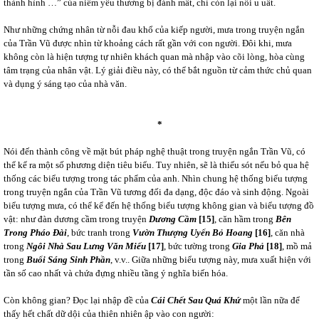
thành hình …” của niềm yêu thương bị đánh mất, chỉ còn lại nỗi u uất.
Như những chứng nhân từ nỗi đau khổ của kiếp người, mưa trong truyện ngắn
của Trần Vũ được nhìn từ khoảng cách rất gần với con người. Đôi khi, mưa
không còn là hiện tượng tự nhiên khách quan mà nhập vào cõi lòng, hòa cùng
tâm trạng của nhân vật. Lý giải điều này, có thể bắt nguồn từ cảm thức chủ quan
và dụng ý sáng tạo của nhà văn.
*
Nói đến thành công về mặt bút pháp nghệ thuật trong truyện ngắn Trần Vũ, có
thể kể ra một số phương diện tiêu biểu. Tuy nhiên, sẽ là thiếu sót nếu bỏ qua hệ
thống các biểu tượng trong tác phẩm của anh. Nhìn chung hệ thống biểu tượng
trong truyện ngắn của Trần Vũ tương đối đa dạng, độc đáo và sinh động. Ngoài
biểu tượng mưa, có thể kể đến hệ thống biểu tượng không gian và biểu tượng đồ
vật: như đàn dương cầm trong truyện
Dương Cầm
[15]
, căn hầm trong
Bên
Trong Pháo Đài
, bức tranh trong
Vườn Thượng Uyển Bỏ Hoang
[16]
, căn nhà
trong
Ngôi Nhà Sau Lưng Văn
Miếu
[17]
, bức tường trong
Gia Phả
[18]
, mồ mả
trong
Buổi Sáng Sinh Phần
, v.v.. Giữa những biểu tượng này, mưa xuất hiện với
tần số cao nhất và chứa đựng nhiều tầng ý nghĩa biến hóa.
Còn không gian? Đọc lại nhập đề của
Cái Chết Sau Quá Khứ
một lần nữa để
thấy hết chất dữ dội của thiên nhiên ập vào con người: