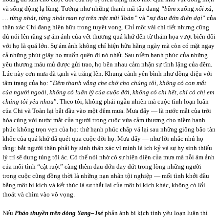
và sống động lạ lùng. Tưởng như
những thanh mã tấu đang
“bầm
xuống
xối xả,
… từng nhát, từng nhát man rợ trên mặt mũi Toàn”
và “
sự đau đớn điên dại
” của
thân xác Chi đang hiện hữu trong tuyệt vọng. Chỉ một vài chi tiết nhưng cũng
đủ nói lên rằng sự ám ảnh của vết thương quá khứ đến từ thảm họa vượt biển đối
với họ là quá lớn. Sự ám ảnh không chỉ hiện hữu hằng ngày mà còn có mặt ngay
cả những phút giây họ muốn quên đi nó nhất. Sau niềm hạnh phúc của những
yêu thương máu mủ được gửi trao, họ bên nhau cảm nhận sự tĩnh lặng của đêm.
Lúc này cơn mưa đã tạnh và trăng lên. Khung cảnh yên bình như đồng điệu với
tâm trạng của họ: “
Đêm thanh vắng che chở cho chúng tôi, không có con mắt
của người ngoài, không có luân lý của cuộc đời, không có chi hết, chỉ có chị em
chúng tôi yêu nhau
”. Theo tôi, không phải ngẫu nhiên mà cuộc tình loạn luân
của Chi và Toàn lại bắt đầu vào một đêm mưa. Mưa đấy ― là nước mắt của trời
hòa cùng với nước mắt của người trong cuộc vừa cảm thương cho niềm hạnh
phúc không trọn vẹn của họ: thứ hạnh phúc chắp vá lại sau những giông bão tàn
khốc của quá khứ đã quét qua cuộc đời họ. Mưa đấy ― như lời nhắc nhủ họ
rằng: bắt người thân phải hy sinh thân xác vì mình là ích kỷ và sự hy sinh thiếu
lý trí sẽ dung túng tội ác. Có thể nói nhờ có sự hiện diện của mưa mà nỗi ám ảnh
của mối tình “cật ruột” càng thêm đau đớn day dứt trong lòng những người
trong cuộc cũng đồng thời là những nạn nhân tội nghiệp ― mối tình khởi đầu
bằng một bi kịch và kết thúc là sự thắt lại của một bi kịch khác, không có lối
thoát và chìm vào vô vọng.
Nếu
Pháo thuyền trên dòng Yang–Tsé
phản ánh bi kịch tình yêu loạn luân thì