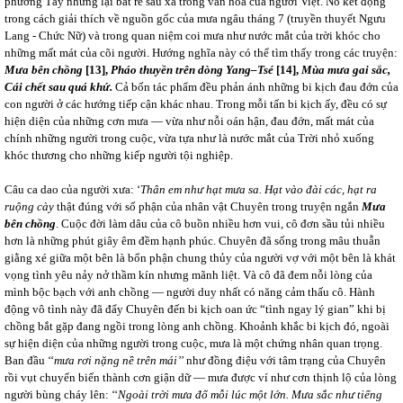
phương Tây nhưng lại bắt rễ sâu xa trong văn hóa của người Việt. Nó kết đọng
trong cách giải thích về nguồn gốc của mưa ngâu tháng 7 (truyền thuyết Ngưu
Lang - Chức Nữ) và trong quan niệm coi mưa như nước mắt của trời khóc cho
những mất mát của cõi người. Hướng nghĩa này có thể tìm thấy trong các truyện:
Mưa bên chồng
[13]
,
Pháo thuyền trên dòng Yang–Tsé
[14]
,
Mùa mưa gai sắc,
Cái chết sau quá khứ.
Cả bốn tác phẩm đều phản ánh những bi kịch đau đớn của
con người ở các hướng tiếp cận khác nhau. Trong mỗi tấn bi kịch ấy, đều có sự
hiện diện của những cơn mưa ― vừa như nỗi oán hận, đau đớn, mất mát của
chính những người trong cuộc, vừa tựa như là nước mắt của Trời nhỏ xuống
khóc thương cho những kiếp người tội nghiệp.
Câu ca dao của người xưa: ‘
Thân em như hạt mưa sa. Hạt vào đài các, hạt ra
ruộng cày
thật đúng với số phận của nhân vật Chuyên trong truyện ngắn
Mưa
bên chồng
. Cuộc đời làm dâu của cô buồn nhiều hơn vui, cô đơn sầu tủi nhiều
hơn là những phút giây êm đềm hạnh phúc. Chuyên đã sống trong mâu thuẫn
giằng xé giữa một bên là bổn phận chung thủy của người vợ với một bên là khát
vọng tình yêu nảy nở thầm kín nhưng mãnh liệt. Và cô đã đem nỗi lòng của
mình bộc bạch với anh chồng ― người duy nhất có năng cảm thấu cô. Hành
động vô tình này đã đẩy Chuyên đến bi kịch oan ức “tình ngay lý gian” khi bị
chồng bắt gặp đang ngồi trong lòng anh chồng. Khoảnh khắc bi kịch đó, ngoài
sự hiện diện của những người trong cuộc, mưa là một chứng nhân quan trọng.
Ban đầu ‘‘
mưa rơi nặng nề trên mái’’
như đồng điệu với tâm trạng của Chuyên
rồi vụt chuyển biến thành cơn giận dữ ― mưa được ví như cơn thịnh lộ của lòng
người bùng cháy lên: ‘‘
Ngoài trời mưa đổ mỗi lúc một lớn. Mưa sắc như tiếng