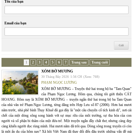
Tên của bạn
Email của bạn
1
2
3
4
5
6
7
Trang sau
Trang cuối
XÓM BỜ MƯƠNG
30 Tháng Bảy 2026
1:56 CH
(Xem: 768)
PHẠM NGỌC LƯƠNG
XÓM BỜ MƯƠNG – Truyện thứ hai trong bộ ba "Tam Quan"
của Phạm Ngọc Lương. Hôm qua, chúng tôi giới thiệu CÁT
HOANG. Hôm nay là XÓM BỜ MƯƠNG – truyện ngắn thứ hai trong bộ ba Tam Quan
của nhà văn trẻ Phạm Ngọc Lương, từng đăng trên Hợp Lưu số 87 (2006). Hơn hai mươi
năm trước, nhà phê bình Thụy Khuê đã gọi đây là "một câu chuyện cổ tích kinh dị", nơi cái
chết của một dòng sông song hành với sự mục rữa của môi trường, sự tha hóa của con
người và số phận bi thảm của một đứa trẻ. Một truyện ngắn đầy chất thơ, nhưng càng đẹp
càng khiến người đọc rùng mình. Hai mươi năm đã trôi qua. Dòng sông trong truyện có còn
là một ẩn dụ của hôm nay? Xã hội Việt Nam đã thay đổi đến đâu trước những vấn đề mà