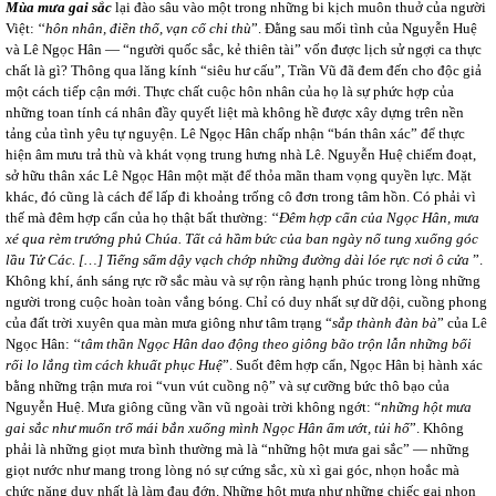
Mùa mưa gai sắc
lại đào sâu vào một trong những bi kịch muôn thuở của người
Việt: ‘‘
hôn nhân, điền thổ, vạn cố chi thù
”. Đằng sau mối tình của Nguyễn Huệ
và Lê Ngọc Hân ― “người quốc sắc, kẻ thiên tài” vốn được lịch sử ngợi ca thực
chất là gì? Thông qua lăng kính “siêu hư cấu”, Trần Vũ đã đem đến cho độc giả
một cách tiếp cận mới. Thực chất cuộc hôn nhân của họ là sự phức hợp của
những toan tính cá nhân đầy quyết liệt mà không hề được xây dựng trên nền
tảng của tình yêu tự nguyện. Lê Ngọc Hân chấp nhận “bán thân xác” để thực
hiện âm mưu trả thù và khát vọng trung hưng nhà Lê. Nguyễn Huệ chiếm đoạt,
sở hữu thân xác Lê Ngọc Hân một mặt để thỏa mãn tham vọng quyền lực. Mặt
khác, đó cũng là cách để lấp đi khoảng trống cô đơn trong tâm hồn. Có phải vì
thế mà đêm hợp cẩn của họ thật bất thường: ‘‘
Đêm hợp cẩn của Ngọc Hân, mưa
xé qua rèm trướng phủ Chúa. Tất cả hầm bức của ban ngày nổ tung xuống góc
lầu Tử Các. […] Tiếng sấm dậy vạch chớp những đường dài lóe rực nơi ô cửa
”.
Không khí, ánh sáng rực rỡ sắc màu và sự rộn ràng hạnh phúc trong lòng những
người trong cuộc hoàn toàn vắng bóng. Chỉ có duy nhất sự dữ dội, cuồng phong
của đất trời xuyên qua màn mưa giông như tâm trạng “
sắp thành đàn bà
” của Lê
Ngọc Hân: ‘‘
tâm thần Ngọc Hân dao động theo giông bão trộn lẫn những bối
rối lo lắng tìm cách khuất phục Huệ
”. Suốt đêm hợp cẩn, Ngọc Hân bị hành xác
bằng những trận mưa roi “vun vút cuồng nộ” và sự cưỡng bức thô bạo của
Nguyễn Huệ. Mưa giông cũng vần vũ ngoài trời không ngớt: “
những hột mưa
gai sắc như muốn trổ mái bắn xuống mình Ngọc Hân ẩm ướt, tủi hổ
”. Không
phải là những giọt mưa bình thường mà là “những hột mưa gai sắc” ― những
giọt nước như mang trong lòng nó sự cứng sắc, xù xì gai góc, nhọn hoắc mà
chức năng duy nhất là làm đau đớn. Những hột mưa như những chiếc gai nhọn