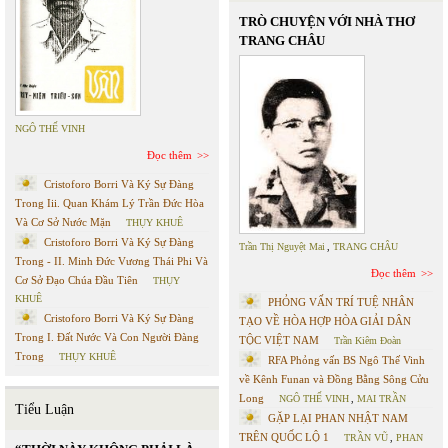
TRÒ CHUYỆN VỚI NHÀ THƠ
TRANG CHÂU
NGÔ THẾ VINH
Đọc thêm
Cristoforo Borri Và Ký Sự Đàng
Trong Iii. Quan Khám Lý Trần Đức Hòa
Và Cơ Sở Nước Mặn
THỤY KHUÊ
Cristoforo Borri Và Ký Sự Đàng
Trần Thị Nguyệt Mai
,
TRANG CHÂU
Trong - II. Minh Đức Vương Thái Phi Và
Đọc thêm
Cơ Sở Đạo Chúa Đầu Tiên
THỤY
KHUÊ
PHỎNG VẤN TRÍ TUỆ NHÂN
Cristoforo Borri Và Ký Sự Đàng
TẠO VỀ HÒA HỢP HÒA GIẢI DÂN
Trong I. Đất Nước Và Con Người Đàng
TỘC VIỆT NAM
Trần Kiêm Đoàn
Trong
THỤY KHUÊ
RFA Phỏng vấn BS Ngô Thế Vinh
về Kênh Funan và Đồng Bằng Sông Cửu
Long
NGÔ THẾ VINH
,
MAI TRẦN
Tiểu Luận
GẶP LẠI PHAN NHẬT NAM
TRÊN QUỐC LỘ 1
TRẦN VŨ
,
PHAN