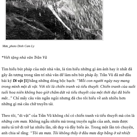
Mưa_photo Dinh Cam Ly
*Viết tặng nhà văn Trần Vũ
Tìm hiểu bút pháp của một nhà văn, là tìm hiểu những gì ám ảnh hay ít nhất đã
gây ấn tượng trong tâm trí nhà văn để làm nên bút pháp ấy. Trần Vũ đã mở đầu
bài ký
Di vật
[1]
bằng những dòng bộc bạch: ‘‘
Mỗi con người ngày nay mang
trong mình một di vật. Với tôi là chiến tranh và tiểu thuyết. Chiến tranh của suốt
tuổi hoa niên không bao giờ chấm dứt và tiểu thuyết của một thời đại đã biến
mất...
” Chỉ mấy câu văn ngắn ngủi nhưng đã cho tôi hiểu về anh nhiều hơn
những gì mà câu chữ truyền tải.
Theo tôi, “di vật” của Trần Vũ không chỉ có chiến tranh và tiểu thuyết mà còn là
những cơn mưa
. Không ngẫu nhiên mà trong truyện ngắn của anh, mưa được
miêu tả trở đi trở lại nhiều lần, rất đẹp và đầy biến ảo. Trong một lần trò chuyện,
anh chia sẻ rằng: ‘‘
Tôi ưa mưa. Tôi không thấy ở đâu mưa đẹp bằng ở xứ nhiệt