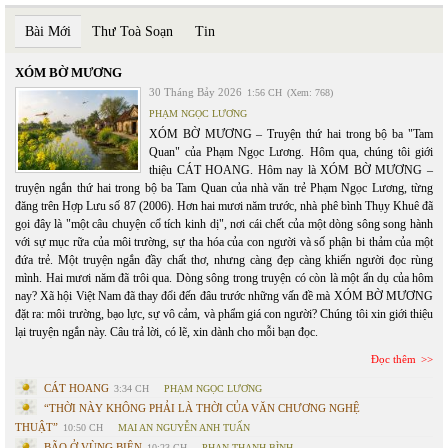
Bài Mới
Thư Toà Soạn
Tin
XÓM BỜ MƯƠNG
30 Tháng Bảy 2026
1:56 CH
(Xem: 768)
PHẠM NGỌC LƯƠNG
XÓM BỜ MƯƠNG – Truyện thứ hai trong bộ ba "Tam
Quan" của Phạm Ngọc Lương. Hôm qua, chúng tôi giới
thiệu CÁT HOANG. Hôm nay là XÓM BỜ MƯƠNG –
truyện ngắn thứ hai trong bộ ba Tam Quan của nhà văn trẻ Phạm Ngọc Lương, từng
đăng trên Hợp Lưu số 87 (2006). Hơn hai mươi năm trước, nhà phê bình Thụy Khuê đã
gọi đây là "một câu chuyện cổ tích kinh dị", nơi cái chết của một dòng sông song hành
với sự mục rữa của môi trường, sự tha hóa của con người và số phận bi thảm của một
đứa trẻ. Một truyện ngắn đầy chất thơ, nhưng càng đẹp càng khiến người đọc rùng
mình. Hai mươi năm đã trôi qua. Dòng sông trong truyện có còn là một ẩn dụ của hôm
nay? Xã hội Việt Nam đã thay đổi đến đâu trước những vấn đề mà XÓM BỜ MƯƠNG
đặt ra: môi trường, bạo lực, sự vô cảm, và phẩm giá con người? Chúng tôi xin giới thiệu
lại truyện ngắn này. Câu trả lời, có lẽ, xin dành cho mỗi bạn đọc.
Đọc thêm
CÁT HOANG
3:34 CH
PHẠM NGỌC LƯƠNG
“THỜI NÀY KHÔNG PHẢI LÀ THỜI CỦA VĂN CHƯƠNG NGHỆ
THUẬT”
10:50 CH
MAI AN NGUYỄN ANH TUẤN
BÃO Ở VÙNG BIÊN
10:23 CH
PHAN THANH BÌNH