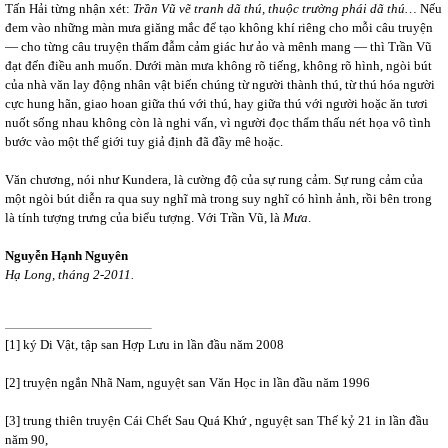
Tấn Hải từng nhận xét:
Trần Vũ vẽ tranh dã thú, thuộc trường phái dã thú…
Nếu
đem vào những màn mưa giăng mắc để tạo không khí riêng cho mỗi câu truyện
― cho từng câu truyện thấm đẫm cảm giác hư ảo và mênh mang ― thì Trần Vũ
đạt đến điều anh muốn. Dưới màn mưa không rõ tiếng, không rõ hình, ngòi bút
của nhà văn lay động nhân vật biến chúng từ người thành thú, từ thú hóa người
cực hung hãn, giao hoan giữa thú với thú, hay giữa thú với người hoặc ăn tươi
nuốt sống nhau không còn là nghi vấn, vì người đọc thẩm thấu nét họa vô tình
bước vào một thế giới tuy giả định đã đầy mê hoặc.
Văn chương, nói như Kundera, là cường độ của sự rung cảm. Sự rung cảm của
một ngòi bút diễn ra qua suy nghĩ mà trong suy nghĩ có hình ảnh, rồi bên trong
là tính tượng trưng của biểu tượng. Với Trần Vũ, là
Mưa
.
Nguyễn Hạnh Nguyên
Hạ Long, tháng 2-2011.
[1]
ký Di Vật, tập san Hợp Lưu in lần đầu năm 2008
[2]
truyện ngắn Nhã Nam, nguyệt san Văn Học in lần đầu năm 1996
[3]
trung thiên truyện Cái Chết Sau Quá Khứ , nguyệt san Thế kỷ 21 in lần đầu
năm 90,