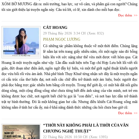
XÓM BỜ MƯƠNG đặt ra: môi trường, bạo lực, sự vô cảm, và phẩm giá con người? Chúng
tôi xin giới thiệu lại truyện ngắn này. Câu trả lời, có lẽ, xin dành cho mỗi bạn đọc.
Đọc thêm
CÁT HOANG
29 Tháng Bảy 2026
3:34 CH
(Xem: 832)
PHẠM NGỌC LƯƠNG
Có những tác phẩm không thuộc về một thời điểm. Chúng lặng
lẽ nằm lại trên trang giấy nhiều năm, rồi một ngày nào đó bỗng
hiện lên với sức nặng như thể vừa mới được viết hôm qua. Cát
Hoang là một truyện ngắn như vậy. Lần đầu xuất hiện trên Tạp chí Hợp Lưu bởi lối viết tối
giản, đứt đoạn như điện ảnh, ngôn ngữ đầy ký hiệu, và một thế giới nghệ thuật khiến người
đọc vừa bối rối vừa ám ảnh. Nhà phê bình Thụy Khuê từng nhận xét đây là một truyện ngắn
có cấu trúc của thơ hiện đại, nơi mỗi câu chữ đều trở thành một ám hiệu, buộc người đọc
phải đọc bằng trực giác nhiều hơn bằng cốt truyện. Trong thế giới ấy, có một bãi đất nổi giữa
dòng sông, một cộng đồng sống như chưa từng biết đến ánh sáng của văn minh, nơi trẻ em
không được học chữ, nơi người biết chữ bị gọi là "con điên", và nơi bạo lực dần trở thành
trật tự bình thường. Đó là một không gian hư cấu. Nhưng điều khiến Cát Hoang sống mãi
không nằm ở tính hư cấu ấy, mà ở khả năng đánh thức những câu hỏi chưa bao giờ cũ:
Đọc thêm
“THỜI NÀY KHÔNG PHẢI LÀ THỜI CỦA VĂN
CHƯƠNG NGHỆ THUẬT”
22 Tháng Bảy 2026
10:50 CH
(Xem: 1395)