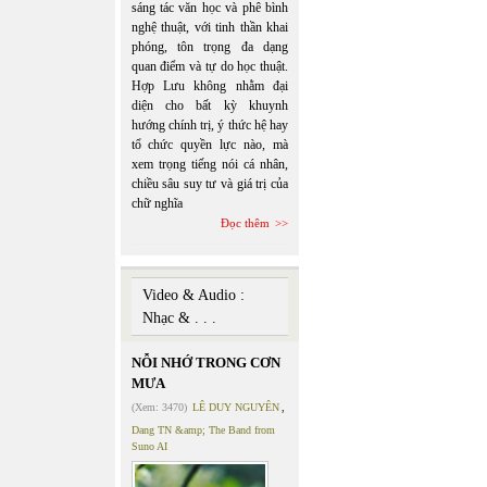
sáng tác văn học và phê bình
nghệ thuật, với tinh thần khai
phóng, tôn trọng đa dạng
quan điểm và tự do học thuật.
Hợp Lưu không nhằm đại
diện cho bất kỳ khuynh
hướng chính trị, ý thức hệ hay
tổ chức quyền lực nào, mà
xem trọng tiếng nói cá nhân,
chiều sâu suy tư và giá trị của
chữ nghĩa
Đọc thêm
Video & Audio :
Nhạc & . . .
NỖI NHỚ TRONG CƠN
MƯA
(Xem: 3470)
LÊ DUY NGUYÊN
,
Dang TN &amp; The Band from
Suno AI