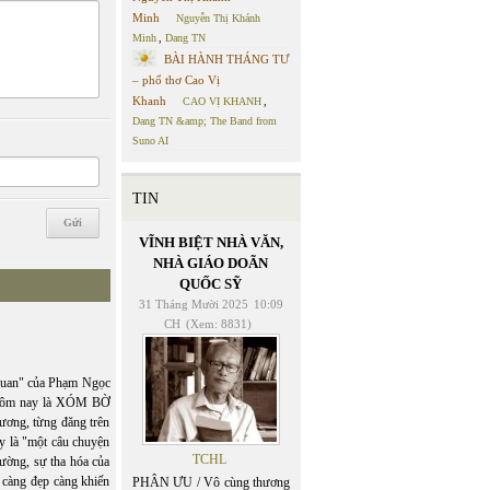
Minh
Nguyễn Thị Khánh
Minh
,
Dang TN
BÀI HÀNH THÁNG TƯ
– phổ thơ Cao Vị
Khanh
CAO VỊ KHANH
,
Dang TN &amp; The Band from
Suno AI
TIN
VĨNH BIỆT NHÀ VĂN,
NHÀ GIÁO DOÃN
QUỐC SỸ
31 Tháng Mười 2025
10:09
CH
(Xem: 8831)
uan" của Phạm Ngọc
 Hôm nay là XÓM BỜ
ơng, từng đăng trên
y là "một câu chuyện
TCHL
rường, sự tha hóa của
 càng đẹp càng khiến
PHÂN ƯU / Vô cùng thương