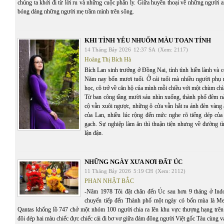
chúng ta khởi đi từ lời ru và những cuộc phân ly. Giữa huyền thoại về những người 
bóng dáng những người mẹ trầm mình trên sông.
KHI TÌNH YÊU NHUỐM MÀU TOAN TÍNH
14 Tháng Bảy 2026
12:37 SA
(Xem: 2117)
Hoàng Thị Bích Hà
Bích Lan sinh trưởng ở Đồng Nai, tính tình hiền lành và c
Năm nay bốn mươi tuổi. Ở cái tuổi mà nhiều người phụ 
học, cô trở về căn hộ của mình mỗi chiều với một chùm chì
Từ ban công tầng mười sáu nhìn xuống, thành phố đêm n
cộ vẫn xuôi ngược, những ô cửa vẫn hắt ra ánh đèn vàng 
của Lan, nhiều lúc rộng đến mức nghe rõ tiếng dép của
gạch. Sự nghiệp làm ăn thì thuận tiện nhưng về đường tì
lận đận.
NHỮNG NGÀY XƯA NƠI ĐẤT ÚC
11 Tháng Bảy 2026
5:19 CH
(Xem: 2112)
PHAN NHẬT BẮC
-Năm 1978 Tôi đặt chân đến Úc sau hơn 9 tháng ở Ind
chuyển tiếp đến Thành phố một ngày có bốn mùa là Me
Qantas khổng lồ 747 chở một nhóm 100 người chia ra lên khu vực thượng hạng trê
đôi dép hai màu chiếc đực chiếc cái đi bơ vơ giữa đám đông người Việt gốc Tàu cùng va