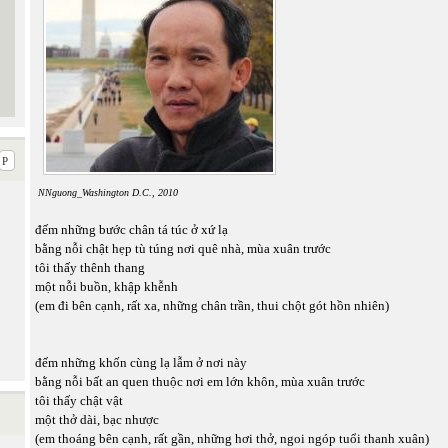
NNguong_Washington D.C., 2010
đếm những bước chân tá túc ở xứ lạ
bằng nỗi chật hẹp tù túng nơi quê nhà, mùa xuân trước
tôi thấy thênh thang
một nỗi buồn, khập khễnh
(em đi bên cạnh, rất xa, những chân trần, thui chột gót hồn nhiên)
đếm những khốn cùng lạ lẫm ở nơi này
bằng nỗi bất an quen thuộc nơi em lớn khôn, mùa xuân trước
tôi thấy chật vật
một thở dài, bạc nhược
(em thoáng bên cạnh, rất gần, những hơi thở, ngoi ngóp tuổi thanh xuân)