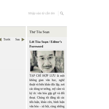
Thư Tòa Soạn
Trước
Sau
Lời Tòa Soạn / Editor’s
Foreword
TẠP CHÍ HỢP LƯU là một
không gian văn học, nghệ
thuật và biên khảo độc lập, nơi
các dòng tư tưởng, mỹ cảm và
ký ức văn hóa gặp gỡ và đối
thoại. Chúng tôi đăng tải các
tiểu luận, khảo cứu, bình luận
văn hóa – xã hội, cùng những