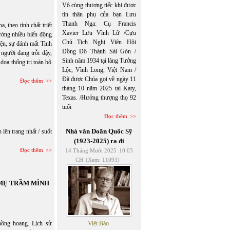
Vô cùng thương tiếc khi được
tin thân phụ của bạn Lưu
Thanh Nga: Cụ Francis
eo tính chất triết
Xavier Lưu Vĩnh Lữ /Cựu
hường nhiều biến động
Chủ Tịch Nghị Viên Hội
hiện, sự đánh mất Tình
Đồng Đô Thành Sài Gòn /
người đang trỗi dậy,
Sinh năm 1934 tại làng Tưởng
dọa thống trị toàn bộ
Lộc, Vĩnh Long, Việt Nam /
Đã được Chúa gọi về ngày 11
Đọc thêm
tháng 10 năm 2025 tại Katy,
Texas. /Hưởng thượng thọ 92
tuổi
Đọc thêm
Nhà văn Doãn Quốc Sỹ
lên trang nhất / suốt
(1923-2025) ra đi
Đọc thêm
14 Tháng Mười 2025
10:03
CH
(Xem: 11093)
 MẸ TRẦM MÌNH
hồng hoang. Lịch sử
Việt Báo