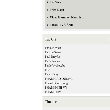
Tin Sách
Trích Đoạn
Video & Audio : Nhạc & . . .
TRANH VÀ ẢNH
Tác Giả
Pablo Neruda
Paul de Swaef
Paul Dreyfus
Paula Jeanine
Pavlo Vyshebaba
PBS
Peter Carey
PHẠM CAO DƯƠNG
Phạm Diễm Hương
PHẠM ĐÌNH VY
PHẠM DUY
Phạm Hiền Mây
Phạm Hoàng Quân
Tìm đọc
Phạm Hồng Ân
PHẠM HỒNG SƠN