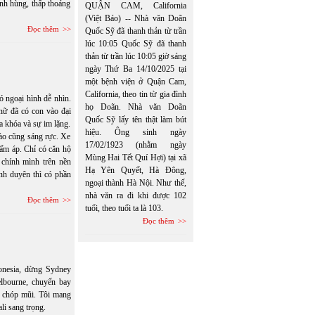
anh hùng, thấp thoáng
QUẬN CAM, California
(Việt Báo) -- Nhà văn Doãn
Đọc thêm
Quốc Sỹ đã thanh thản từ trần
lúc 10:05 Quốc Sỹ đã thanh
thản từ trần lúc 10:05 giờ sáng
ngày Thứ Ba 14/10/2025 tại
một bệnh viện ở Quận Cam,
California, theo tin từ gia đình
ó ngoại hình dễ nhìn.
họ Doãn. Nhà văn Doãn
nữ đã có con vào đại
Quốc Sỹ lấy tên thật làm bút
a khóa và sự im lặng.
hiệu. Ông sinh ngày
ào cũng sáng rực. Xe
17/02/1923 (nhằm ngày
ấm áp. Chỉ có căn hộ
Mùng Hai Tết Quí Hợi) tại xã
 chính mình trên nền
Hạ Yên Quyết, Hà Đông,
nh duyên thì có phần
ngoại thành Hà Nội. Như thế,
nhà văn ra đi khi được 102
Đọc thêm
tuổi, theo tuổi ta là 103.
Đọc thêm
onesia, dừng Sydney
lbourne, chuyến bay
n chóp mũi. Tôi mang
li sang trọng.