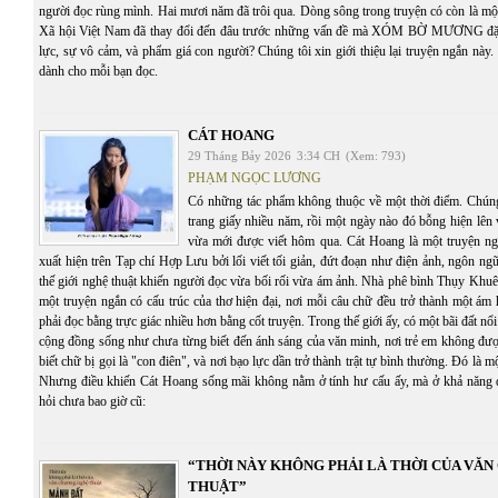
người đọc rùng mình. Hai mươi năm đã trôi qua. Dòng sông trong truyện có còn là mộ
Xã hội Việt Nam đã thay đổi đến đâu trước những vấn đề mà XÓM BỜ MƯƠNG đặt 
lực, sự vô cảm, và phẩm giá con người? Chúng tôi xin giới thiệu lại truyện ngắn này. C
dành cho mỗi bạn đọc.
CÁT HOANG
29 Tháng Bảy 2026
3:34 CH
(Xem: 793)
PHẠM NGỌC LƯƠNG
Có những tác phẩm không thuộc về một thời điểm. Chúng 
trang giấy nhiều năm, rồi một ngày nào đó bỗng hiện lên
vừa mới được viết hôm qua. Cát Hoang là một truyện n
xuất hiện trên Tạp chí Hợp Lưu bởi lối viết tối giản, đứt đoạn như điện ảnh, ngôn ng
thế giới nghệ thuật khiến người đọc vừa bối rối vừa ám ảnh. Nhà phê bình Thụy Khuê
một truyện ngắn có cấu trúc của thơ hiện đại, nơi mỗi câu chữ đều trở thành một ám
phải đọc bằng trực giác nhiều hơn bằng cốt truyện. Trong thế giới ấy, có một bãi đất n
cộng đồng sống như chưa từng biết đến ánh sáng của văn minh, nơi trẻ em không đượ
biết chữ bị gọi là "con điên", và nơi bạo lực dần trở thành trật tự bình thường. Đó là 
Nhưng điều khiến Cát Hoang sống mãi không nằm ở tính hư cấu ấy, mà ở khả năng 
hỏi chưa bao giờ cũ:
“THỜI NÀY KHÔNG PHẢI LÀ THỜI CỦA VĂ
THUẬT”