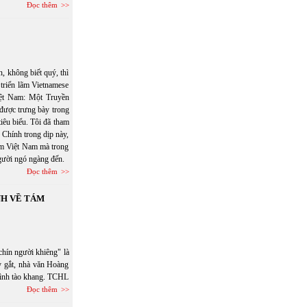
Đọc thêm
, không biết quý, thì
 triển lãm Vietnamese
iệt Nam: Một Truyền
 được trưng bày trong
iêu biểu. Tôi đã tham
 Chính trong dịp này,
gốm Việt Nam mà trong
người ngó ngàng đến.
Đọc thêm
NH VỀ TÁM
hín người khiêng" là
ay gắt, nhà văn Hoàng
 tình tào khang. TCHL
Đọc thêm