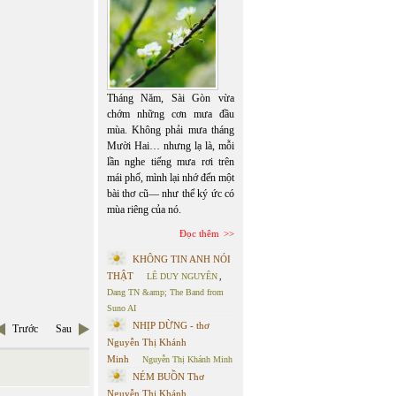
Tháng Năm, Sài Gòn vừa
chớm những cơn mưa đầu
mùa. Không phải mưa tháng
Mười Hai… nhưng lạ là, mỗi
lần nghe tiếng mưa rơi trên
mái phố, mình lại nhớ đến một
bài thơ cũ— như thể ký ức có
mùa riêng của nó.
Đọc thêm
KHÔNG TIN ANH NÓI
THẬT
LÊ DUY NGUYÊN
,
Dang TN &amp; The Band from
Suno AI
NHỊP DỪNG - thơ
Trước
Sau
Nguyễn Thị Khánh
Minh
Nguyễn Thị Khánh Minh
NÉM BUỒN Thơ
Nguyễn Thị Khánh