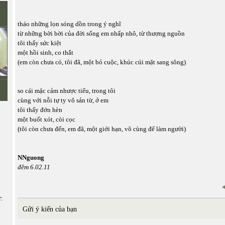
tháo những lọn sóng dồn trong ý nghĩ
từ những bời bời của đời sống em nhấp nhô, từ thượng nguồn
tôi thấy sức kiệt
một hồi sinh, co thắt
(em còn chưa có, tôi đã, một bỏ cuộc, khúc cúi mặt sang sông)
so cái mặc cảm nhược tiểu, trong tôi
cùng với nỗi tự ty vô sản từ, ở em
tôi thấy đớn hèn
một buốt xót, còi cọc
(tôi còn chưa đến, em đã, một giới hạn, vô cùng để làm người)
NNguong
đêm 6.02.11
ữ:
Gửi ý kiến của bạn