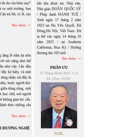
t ẩn dụ của hôm nay?
tiếc khi được tin: Nhà văn,
ra: môi trường, bạo
Nhà giáo DOÃN QUỐC SỸ
âu trả lời, có lẽ, xin
/ Pháp danh HẠNH TUỆ /
Sinh ngày 17 tháng 2 năm
Đọc thêm
1923 tại Hạ Yên Quyết, Hà
Đông,Hà Nội, Việt Nam. Đã
tạ thế vào ngày 14 tháng 10
năm 2025 / tại Anaheim
California, Hoa Kỳ / Hưởng
thượng thọ 103 tuổi
lặng lẽ nằm lại trên
Đọc thêm
 với sức nặng như thể
gắn như vậy. Lần đầu
PHÂN ƯU
ữ đầy ký hiệu, và một
25 Tháng Mười 2025
1:53
 từng nhận xét đây là
SA
(Xem: 8158)
 hiệu, buộc người đọc
ổi giữa dòng sông, một
c học chữ, nơi người
một không gian hư cấu.
đánh thức những câu
Đọc thêm
N CHƯƠNG NGHỆ
TCHL