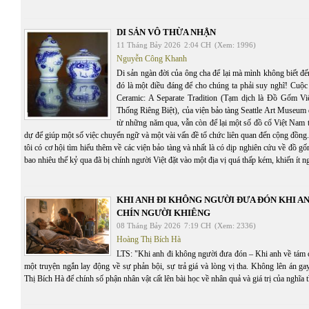
DI SẢN VÔ THỪA NHẬN
11 Tháng Bảy 2026
2:04 CH
(Xem: 1996)
Nguyễn Công Khanh
Di sản ngàn đời của ông cha để lại mà mình không biết đến
đó là một điều đáng để cho chúng ta phải suy nghĩ! Cuộc
Ceramic: A Separate Tradition (Tạm dịch là Đồ Gốm V
Thống Riêng Biệt), của viện bảo tàng Seattle Art Museum
từ những năm qua, vẫn còn để lại một số đồ cổ Việt Nam t
dự để giúp một số việc chuyển ngữ và một vài vấn đề tổ chức liên quan đến cộng đồng.
tôi có cơ hội tìm hiểu thêm về các viện bảo tàng và nhất là có dịp nghiên cứu về đồ 
bao nhiêu thế kỷ qua đã bị chính người Việt đặt vào một địa vị quá thấp kém, khiến ít 
KHI ANH ĐI KHÔNG NGƯỜI ĐƯA ĐÓN KHI A
CHÍN NGƯỜI KHIÊNG
08 Tháng Bảy 2026
7:19 CH
(Xem: 2336)
Hoàng Thị Bích Hà
LTS: "Khi anh đi không người đưa đón – Khi anh về tám c
một truyện ngắn lay động về sự phản bội, sự trả giá và lòng vị tha. Không lên án g
Thị Bích Hà để chính số phận nhân vật cất lên bài học về nhân quả và giá trị của nghĩa