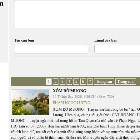
m
Tên của bạn
Email của bạn
1
2
3
4
5
6
7
Trang sau
Trang cuối
XÓM BỜ MƯƠNG
30 Tháng Bảy 2026
1:56 CH
(Xem: 720)
PHẠM NGỌC LƯƠNG
XÓM BỜ MƯƠNG – Truyện thứ hai trong bộ ba "Tam Q
Lương. Hôm qua, chúng tôi giới thiệu CÁT HOANG.
MƯƠNG – truyện ngắn thứ hai trong bộ ba Tam Quan của nhà văn trẻ Phạm Ngọc Lư
Hợp Lưu số 87 (2006). Hơn hai mươi năm trước, nhà phê bình Thụy Khuê đã gọi đâ
cổ tích kinh dị", nơi cái chết của một dòng sông song hành với sự mục rữa của môi t
con người và số phận bi thảm của một đứa trẻ. Một truyện ngắn đầy chất thơ, nhưng