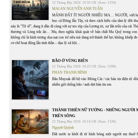
22 Tháng Bảy 2026
10:50 CH
(Xem: 1334)
MAI AN NGUYỄN ANH TUẤN
MẢNH ĐẤT ÍT NGƯỜI NHIỀU MA… NGƯỜI, viết hoa, th
học cả Đông lẫn Tây, và theo cách hiểu của tâm lý đời t
này là “Tử tế”, đang ít dần đi cùng với sự teo tóp của Lương tri, sự lẩn trốn của cái T
thương và Lòng trắc ẩn… Ma, theo nghĩa khái quát về bản chất Ma Quỷ trong con 
không chỉ là hình tượng dọa nạt con trẻ nữa mà đang trở thành thế lực khủng khiếp đe 
cơ chế hoạt động lẫn tinh thần – đạo lý xã hội…
BÃO Ở VÙNG BIÊN
22 Tháng Bảy 2026
10:23 CH
(Xem: 1598)
PHAN THANH BÌNH
Bão Maysak đổ bộ vào Móng Cái / các bản tin điện tử dồn 
nhiều giờ chống bão / anh đợi bản tin em
THÁNH THIÊN NỮ TƯỚNG - NHỮNG NGƯỜI
TRÊN SÔNG
22 Tháng Bảy 2026
10:14 CH
(Xem: 1336)
Nguyệt Quỳnh
Đất nước ta khởi đi từ hình bóng một người mẹ thuở 