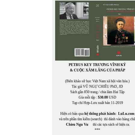
Phạm Mạnh Hào chuyển ngữ
PHẠM NGỌC CẢNH NAM
PHẠM NGỌC LƯƠNG
Phạm Phú Cường (chuyển ngữ)
Phạm Phương
PHẠM QUANG TRUNG
PHẠM QUỐC BẢO
PHẠM QUYÊN CHI
PHẠM THANH NGHIÊN
Phạm Thị Ngọc
PHẠM TRỌNG LUẬT
PETRUS KEY TRƯƠNG VĨNH KÝ
Phạm Tử Văn
& CUỘC XÂM LĂNG CỦA PHÁP
PHẠM TUYỀN
Phạm Vĩnh Cư
(Biên khảo sử học Việt Nam xã hội văn hóa.)
PHẠM VŨ THỊNH
Tác giả VŨ NGỰ CHIÊU PhD, JD
PHẠM VŨ THỊNH chuyển ngữ
Sách gần 850 trang / chia làm Hai Tập
Phạm Xuân Hy
Gía mỗi tập :
$30.00
USD
Phạm Xuân Hy chuyển ngữ
Tạp chí Hợp-Lưu xuất bản 11-2019
PHẠM XUÂN NGUYÊN
PHAN CHÍNH
Hiện có bán qua
hệ thống phát hành:
LuLu.com
Phan Hồng Giang
và trên phần tìm kiếm (search) thì đánh vào hàng ch
Phan Huyền Thư
Chieu Ngu Vu
thì các tựa sách sẽ hiện ra.
PHAN NHẬT BẮC
***
PHAN NHẬT NAM