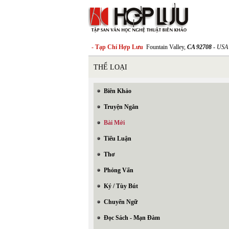
- Tạp Chí Hợp Lưu
Fountain Valley,
CA 92708
- USA
THỂ LOẠI
Biên Khảo
Truyện Ngắn
Bài Mới
Tiểu Luận
Thơ
Phỏng Vấn
Ký / Tùy Bút
Chuyển Ngữ
Đọc Sách - Mạn Đàm