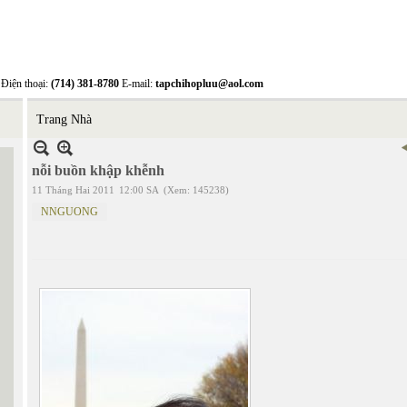
Điện thoại:
(714) 381-8780
E-mail:
tapchihopluu@aol.com
Trang Nhà
nỗi buồn khập khễnh
11 Tháng Hai 2011
12:00 SA
(Xem: 145238)
NNGUONG