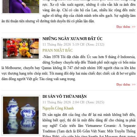
rực. Xe cộ vẫn xuôi ngược, những ô cửa vẫn hắt ra ánh đèn
vàng ấm áp. Chỉ có căn hộ của Lan, nhiều lúc rộng đến mức
nghe rõ tiếng dép của chính mình trên nền gạch. Sự nghiệp làm
ăn thì thuận tiện nhưng về đường tình duyên thì có phần lận đận.
Đọc thêm
NHỮNG NGÀY XƯA NƠI ĐẤT ÚC
11 Tháng Bảy 2026
5:19 CH
(Xem: 2132)
PHAN NHẬT BẮC
-Năm 1978 Tôi đặt chân đến Úc sau hơn 9 tháng ở Indonesia,
dừng Sydney chuyển tiếp đến Thành phố một ngày có bốn mùa
là Melbourne, chuyến bay Qantas khổng lồ 747 chở một nhóm 100 người chia ra lên khu
vực thượng hạng trên chóp mũi. Tôi mang đôi dép hai màu chiếc đực chiếc cái đi bơ vơ giữa
đám đông người Việt gốc Tàu cùng vali sang trọng.
Đọc thêm
DI SẢN VÔ THỪA NHẬN
11 Tháng Bảy 2026
2:04 CH
(Xem: 2025)
Nguyễn Công Khanh
Di sản ngàn đời của ông cha để lại mà mình không biết đến,
không biết quý, thì đó là một điều đáng để cho chúng ta phải
suy nghĩ! Cuộc triển lãm Vietnamese Ceramic: A Separate
Tradition (Tạm dịch là Đồ Gốm Việt Nam: Một Truyền Thống
Riêng Biệt), của viện bảo tàng Seattle Art Museum được trưng