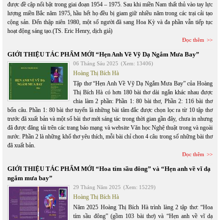
được đề cập nổi bật trong giai đoạn 1954 – 1975. Sau khi miền Nam thất thủ vào tay lực
lượng miền Bắc năm 1975, hầu hết họ đều bị giam giữ nhiều năm trong các trại cải tạo
cộng sản. Đến thập niên 1980, một số người đã sang Hoa Kỳ và đa phần vẫn tiếp tục
hoạt động sáng tạo.(TS. Eric Henry, dịch giả)
Đọc thêm
GIỚI THIỆU TÁC PHẨM MỚI “Hẹn Anh Về Vỹ Dạ Ngắm Mưa Bay”
06 Tháng Sáu 2025
(Xem: 13406)
Hoàng Thị Bích Hà
Tập thơ “Hẹn Anh Về Vỹ Dạ Ngắm Mưa Bay” của Hoàng
Thị Bích Hà có hơn 180 bài thơ dài ngắn khác nhau được
chia làm 2 phần: Phần 1: 80 bài thơ, Phần 2: 116 bài thơ
bốn câu. Phần 1: 80 bài thơ tuyển là những bài tâm đắc được chọn lọc ra từ 10 tập thơ
trước đã xuất bản và một số bài thơ mới sáng tác trong thời gian gần đây, chưa in nhưng
đã được đăng tải trên các trang báo mạng và website Văn học Nghệ thuật trong và ngoài
nước. Phần 2 là những khổ thơ yêu thích, mỗi bài chỉ chon 4 câu trong số những bài thơ
đã xuất bản.
Đọc thêm
GIỚI THIỆU TÁC PHẨM MỚI “Hoa tím sầu đông” và “Hẹn anh về vĩ dạ
ngắm mưa bay”
29 Tháng Năm 2025
(Xem: 15229)
Hoàng Thị Bích Hà
Năm 2025 Hoàng Thị Bích Hà trình làng 2 tập thơ: “Hoa
tím sầu đông” (gồm 103 bài thơ) và “Hẹn anh về vĩ dạ