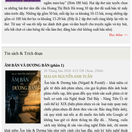
ngắm mưa bay” (Hơn 180 bài). Hai tập thơ này tuyển chọn
ra những bài thơ tâm đắc của Hoàng Thị Bích Hà trong 10 tập thơ đã xuất bản từ mấy
năm trước đây. Những tập gồm 50 bài, mỗi tập lọc ra khoảng 10-15 bài, trong những tập
gồm có 100 bài thơ lọc ra khoảng 15-20 bài. (Đây là 2 tập thơ cuối cùng khép lại việc in
thơ. Từ nay về sau tôi tiếp tục dành thời gian và tâm huyết cho truyện ngắn và tùy bút,
nếu bất chợt có cảm hứng thì vẫn làm thơ, đăng báo chứ không xuất bản nữa).
Đọc thêm
Tin sách & Trích đoạn
ÂM BẢN VÀ DƯƠNG BẢN (phần 1)
26 Tháng Sáu 2026
4:21 CH
(Xem: 2564)
MAI AN NGUYỄN ANH TUẤN
Âm bản & Dương bản (Négatif & Positif) – khái niệm có
gốc từ điện ảnh phim nhựa, còn gọi là phim điện ảnh hoặc
phim chiếu rạp, liên quan đến quy trình sản xuất phim có từ
buổi sơ sinh của Nghệ thuật Thứ Bảy - Nàng Tiên Út từ
cuối thế kỷ XIX (hiện phim nhựa và các loại máy quay máy
chiếu phim nhựa đã được đưa vào các Bảo tàng Điện ảnh),
cái quy trình mà nếu ai đó muốn tìm hiểu trên Google sẽ
không bao giờ có được thông tin đầy đủ… Nhưng, cuốn
sách này không đi sâu vào công nghệ Điện ảnh, chỉ mượn
khái niệm Âm bản & Dương bản như một cánh cửa ban đầu, một ký hiệu nghệ thuật