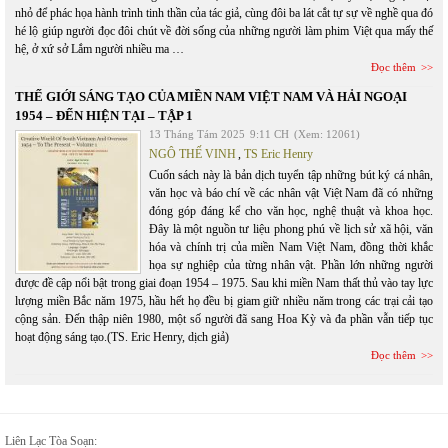
nhỏ để phác họa hành trình tinh thần của tác giả, cùng đôi ba lát cắt tự sự về nghề qua đó
hé lộ giúp người đọc đôi chút về đời sống của những người làm phim Việt qua mấy thế
hệ, ở xứ sở Lắm người nhiều ma …
Đọc thêm
THẾ GIỚI SÁNG TẠO CỦA MIỀN NAM VIỆT NAM VÀ HẢI NGOẠI
1954 – ĐẾN HIỆN TẠI – TẬP 1
13 Tháng Tám 2025
9:11 CH
(Xem: 12061)
NGÔ THẾ VINH
,
TS Eric Henry
Cuốn sách này là bản dịch tuyển tập những bút ký cá nhân,
văn học và báo chí về các nhân vật Việt Nam đã có những
đóng góp đáng kể cho văn học, nghệ thuật và khoa học.
Đây là một nguồn tư liệu phong phú về lịch sử xã hội, văn
hóa và chính trị của miền Nam Việt Nam, đồng thời khắc
họa sự nghiệp của từng nhân vật. Phần lớn những người
được đề cập nổi bật trong giai đoạn 1954 – 1975. Sau khi miền Nam thất thủ vào tay lực
lượng miền Bắc năm 1975, hầu hết họ đều bị giam giữ nhiều năm trong các trại cải tạo
cộng sản. Đến thập niên 1980, một số người đã sang Hoa Kỳ và đa phần vẫn tiếp tục
hoạt động sáng tạo.(TS. Eric Henry, dịch giả)
Đọc thêm
Liên Lạc Tòa Soạn: