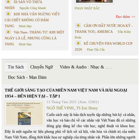
DI SẢN VÔ THỪA
NHẬN
Nguyễn Công Khanh
PHAN NHẬT BẮC
KHI NHÀ VĂN NGỪNG VIẾT:
Đọc thêm
CÁI CHẾT KHÔNG CÓ ĐÁM
CÁM ƠN ĐẤT NƯỚC HOA KỲ -
TANG
Minh Hạo
THANK YOU, AMERICA
Trần Kiêm
Việt Nam- THÁNG TƯ: KHI MỘT
Đoàn
NGÀY LÀ LỄ, NHƯNG CŨNG LÀ
KỂ CHUYỆN FIFA WORLD CUP
TANG
Minh Hạo
2026
Phan Tấn Uẩn
Tin Sách
Chuyển Ngữ
Video & Audio : Nhạc & . . .
Đọc Sách - Mạn Đàm
THẾ GIỚI SÁNG TẠO CỦA MIỀN NAM VIỆT NAM VÀ HẢI NGOẠI
1954 – ĐẾN HIỆN TẠI – TẬP 1
13 Tháng Tám 2025
(Xem: 12061)
NGÔ THẾ VINH
,
TS Eric Henry
Cuốn sách này là bản dịch tuyển tập những bút ký cá nhân,
văn học và báo chí về các nhân vật Việt Nam đã có những
đóng góp đáng kể cho văn học, nghệ thuật và khoa học.
Đây là một nguồn tư liệu phong phú về lịch sử xã hội, văn hóa và chính trị của miền
Nam Việt Nam, đồng thời khắc họa sự nghiệp của từng nhân vật. Phần lớn những người