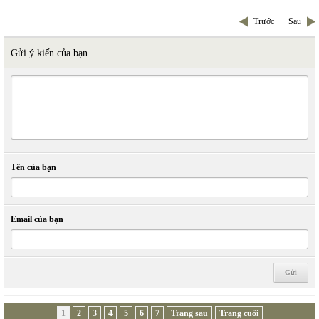
Trước
Sau
Gửi ý kiến của bạn
Tên của bạn
Email của bạn
1
2
3
4
5
6
7
Trang sau
Trang cuối