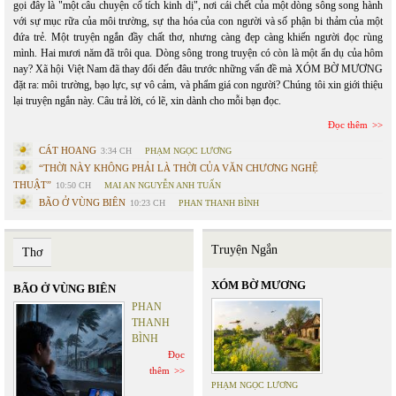
gọi đây là "một câu chuyện cổ tích kinh dị", nơi cái chết của một dòng sông song hành
với sự mục rữa của môi trường, sự tha hóa của con người và số phận bi thảm của một
đứa trẻ. Một truyện ngắn đầy chất thơ, nhưng càng đẹp càng khiến người đọc rùng
mình. Hai mươi năm đã trôi qua. Dòng sông trong truyện có còn là một ẩn dụ của hôm
nay? Xã hội Việt Nam đã thay đổi đến đâu trước những vấn đề mà XÓM BỜ MƯƠNG
đặt ra: môi trường, bạo lực, sự vô cảm, và phẩm giá con người? Chúng tôi xin giới thiệu
lại truyện ngắn này. Câu trả lời, có lẽ, xin dành cho mỗi bạn đọc.
Đọc thêm
CÁT HOANG
3:34 CH
PHẠM NGỌC LƯƠNG
“THỜI NÀY KHÔNG PHẢI LÀ THỜI CỦA VĂN CHƯƠNG NGHỆ
THUẬT”
10:50 CH
MAI AN NGUYỄN ANH TUẤN
BÃO Ở VÙNG BIÊN
10:23 CH
PHAN THANH BÌNH
Truyện Ngắn
Thơ
XÓM BỜ MƯƠNG
BÃO Ở VÙNG BIÊN
PHAN
THANH
BÌNH
Đọc
thêm
PHẠM NGỌC LƯƠNG