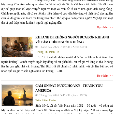
bày trong từ những năm qua, vẫn còn để lại một số đồ cổ Việt Nam tiêu biểu. Tôi đã tham
dự để giúp một số việc chuyển ngữ và một vài vấn đề tổ chức liên quan đến cộng đồng.
Chính trong dịp này, tôi có cơ hội tìm hiểu thêm về các viện bảo tàng và nhất là có dịp nghiên
cứu về đồ gốm Việt Nam mà trong bao nhiêu thế kỷ qua đã bị chính người Việt đặt vào một
địa vị quá thấp kém, khiến ít người ngó ngàng đến.
Đọc thêm
KHI ANH ĐI KHÔNG NGƯỜI ĐƯA ĐÓN KHI ANH
VỀ TÁM CHÍN NGƯỜI KHIÊNG
08 Tháng Bảy 2026
7:19 CH
(Xem: 2374)
Hoàng Thị Bích Hà
LTS: "Khi anh đi không người đưa đón – Khi anh về tám chín
người khiêng" là một truyện ngắn lay động về sự phản bội, sự trả giá và lòng vị tha. Không
lên án gay gắt, nhà văn Hoàng Thị Bích Hà để chính số phận nhân vật cất lên bài học về
nhân quả và giá trị của nghĩa tình tào khang. TCHL
Đọc thêm
CÁM ƠN ĐẤT NƯỚC HOA KỲ - THANK YOU,
AMERICA
08 Tháng Bảy 2026
5:41 CH
(Xem: 1983)
Trần Kiêm Đoàn
Sinh 1946, tôi rời Việt Nam năm 1982 – 36 tuổi – và sống tại
Mỹ từ đó cho đến bây giờ ở tuổi 80. Năm nay – 2026 – Mỹ kỷ niệm 250 năm ngày lập