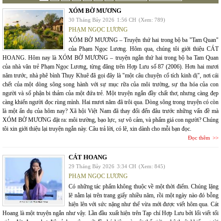
XÓM BỜ MƯƠNG
30 Tháng Bảy 2026
1:56 CH
(Xem: 789)
PHẠM NGỌC LƯƠNG
XÓM BỜ MƯƠNG – Truyện thứ hai trong bộ ba "Tam Quan"
của Phạm Ngọc Lương. Hôm qua, chúng tôi giới thiệu CÁT
HOANG. Hôm nay là XÓM BỜ MƯƠNG – truyện ngắn thứ hai trong bộ ba Tam Quan
của nhà văn trẻ Phạm Ngọc Lương, từng đăng trên Hợp Lưu số 87 (2006). Hơn hai mươi
năm trước, nhà phê bình Thụy Khuê đã gọi đây là "một câu chuyện cổ tích kinh dị", nơi cái
chết của một dòng sông song hành với sự mục rữa của môi trường, sự tha hóa của con
người và số phận bi thảm của một đứa trẻ. Một truyện ngắn đầy chất thơ, nhưng càng đẹp
càng khiến người đọc rùng mình. Hai mươi năm đã trôi qua. Dòng sông trong truyện có còn
là một ẩn dụ của hôm nay? Xã hội Việt Nam đã thay đổi đến đâu trước những vấn đề mà
XÓM BỜ MƯƠNG đặt ra: môi trường, bạo lực, sự vô cảm, và phẩm giá con người? Chúng
tôi xin giới thiệu lại truyện ngắn này. Câu trả lời, có lẽ, xin dành cho mỗi bạn đọc.
Đọc thêm
CÁT HOANG
29 Tháng Bảy 2026
3:34 CH
(Xem: 845)
PHẠM NGỌC LƯƠNG
Có những tác phẩm không thuộc về một thời điểm. Chúng lặng
lẽ nằm lại trên trang giấy nhiều năm, rồi một ngày nào đó bỗng
hiện lên với sức nặng như thể vừa mới được viết hôm qua. Cát
Hoang là một truyện ngắn như vậy. Lần đầu xuất hiện trên Tạp chí Hợp Lưu bởi lối viết tối