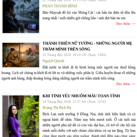
22 Tháng Bảy 2026
10:23 CH
(Xem: 1643)
PHAN THANH BÌNH
Bão Maysak đổ bộ vào Móng Cái / các bản tin điện tử dồn lên
trang nhất / suốt nhiều giờ chống bão / anh đợi bản tin em
Đọc thêm
THÁNH THIÊN NỮ TƯỚNG - NHỮNG NGƯỜI MẸ
TRẦM MÌNH TRÊN SÔNG
22 Tháng Bảy 2026
10:14 CH
(Xem: 1384)
Nguyệt Quỳnh
Đất nước ta khởi đi từ hình bóng một người mẹ thuở hồng
hoang. Lịch sử chúng ta khởi đi từ lời ru và những cuộc phân ly. Giữa huyền thoại về những
người anh hùng, thấp thoáng bóng dáng những người mẹ trầm mình trên sông.
Đọc thêm
KHI TÌNH YÊU NHUỐM MÀU TOAN TÍNH
14 Tháng Bảy 2026
12:37 SA
(Xem: 2154)
Hoàng Thị Bích Hà
Bích Lan sinh trưởng ở Đồng Nai, tính tình hiền lành và có
ngoại hình dễ nhìn. Năm nay bốn mươi tuổi. Ở cái tuổi mà
nhiều người phụ nữ đã có con vào đại học, cô trở về căn hộ của
mình mỗi chiều với một chùm chìa khóa và sự im lặng. Từ ban
công tầng mười sáu nhìn xuống, thành phố đêm nào cũng sáng