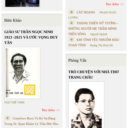
Đọc thêm
CÁT HOANG
PHẠM NGỌC
LƯƠNG
Biên Khảo
THÁNH THIÊN NỮ TƯỚNG -
NHỮNG NGƯỜI MẸ TRẦM MÌNH
GIÁO SƯ TRẦN NGỌC NINH
TRÊN SÔNG
Nguyệt Quỳnh
1923 -2025 VÀ ƯỚC VỌNG DUY
KHI TÌNH YÊU NHUỐM MÀU
TÂN
TOAN TÍNH
Hoàng Thị Bích Hà
Phỏng Vấn
TRÒ CHUYỆN VỚI NHÀ THƠ
TRANG CHÂU
NGÔ THẾ VINH
Đọc thêm
Cristoforo Borri Và Ký Sự Đàng
Trong Iii. Quan Khám Lý Trần Đức Hòa