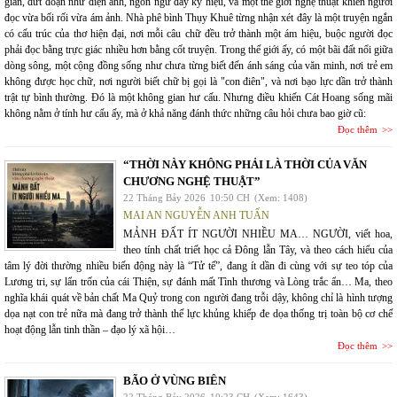
giản, đứt đoạn như điện ảnh, ngôn ngữ đầy ký hiệu, và một thế giới nghệ thuật khiến người
đọc vừa bối rối vừa ám ảnh. Nhà phê bình Thụy Khuê từng nhận xét đây là một truyện ngắn
có cấu trúc của thơ hiện đại, nơi mỗi câu chữ đều trở thành một ám hiệu, buộc người đọc
phải đọc bằng trực giác nhiều hơn bằng cốt truyện. Trong thế giới ấy, có một bãi đất nổi giữa
dòng sông, một cộng đồng sống như chưa từng biết đến ánh sáng của văn minh, nơi trẻ em
không được học chữ, nơi người biết chữ bị gọi là "con điên", và nơi bạo lực dần trở thành
trật tự bình thường. Đó là một không gian hư cấu. Nhưng điều khiến Cát Hoang sống mãi
không nằm ở tính hư cấu ấy, mà ở khả năng đánh thức những câu hỏi chưa bao giờ cũ:
Đọc thêm
“THỜI NÀY KHÔNG PHẢI LÀ THỜI CỦA VĂN
CHƯƠNG NGHỆ THUẬT”
22 Tháng Bảy 2026
10:50 CH
(Xem: 1408)
MAI AN NGUYỄN ANH TUẤN
MẢNH ĐẤT ÍT NGƯỜI NHIỀU MA… NGƯỜI, viết hoa,
theo tính chất triết học cả Đông lẫn Tây, và theo cách hiểu của
tâm lý đời thường nhiều biến động này là “Tử tế”, đang ít dần đi cùng với sự teo tóp của
Lương tri, sự lẩn trốn của cái Thiện, sự đánh mất Tình thương và Lòng trắc ẩn… Ma, theo
nghĩa khái quát về bản chất Ma Quỷ trong con người đang trỗi dậy, không chỉ là hình tượng
dọa nạt con trẻ nữa mà đang trở thành thế lực khủng khiếp đe dọa thống trị toàn bộ cơ chế
hoạt động lẫn tinh thần – đạo lý xã hội…
Đọc thêm
BÃO Ở VÙNG BIÊN