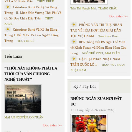
Và Cơ Sở Nước Mặn
THỤY KHUÊ
Cristoforo Borri Và Ký Sự Đàng
Trần Thị Nguyệt Mai
,
TRANG CHÂU
Trong - II. Minh Đức Vương Thái Phi Và
Đọc thêm
Cơ Sở Đạo Chúa Đầu Tiên
THỤY
KHUÊ
PHỎNG VẤN TRÍ TUỆ NHÂN
Cristoforo Borri Và Ký Sự Đàng
TẠO VỀ HÒA HỢP HÒA GIẢI DÂN
Trong I. Đất Nước Và Con Người Đàng
TỘC VIỆT NAM
Trần Kiêm Đoàn
Trong
THỤY KHUÊ
RFA Phỏng vấn BS Ngô Thế Vinh
về Kênh Funan và Đồng Bằng Sông Cửu
Long
NGÔ THẾ VINH
,
MAI TRẦN
Tiểu Luận
GẶP LẠI PHAN NHẬT NAM
TRÊN QUỐC LỘ 1
TRẦN VŨ
,
PHAN
“THỜI NÀY KHÔNG PHẢI LÀ
NHẬT NAM
THỜI CỦA VĂN CHƯƠNG
NGHỆ THUẬT”
Ký / Tùy Bút
NHỮNG NGÀY XƯA NƠI ĐẤT
ÚC
11 Tháng Bảy 2026
(Xem: 2132)
MAI AN NGUYỄN ANH TUẤN
Đọc thêm