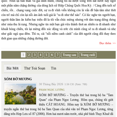
quốc. Nhìn lại bản thân và gia đình mình, chúng tôi đã được sống trên đất nước này ngót
một phần năm chặng đường của dòng lịch sử Hiệp Chủng Quốc Hoa Kỳ. / Càng đến tuổi xế
chiều, rồi... chạng vạng cuộc đời, sự ra đi vĩnh viễn không còn là vấn đề bận tâm như thời
còn trẻ mà chỉ còn lại nỗi ám ảnh tuổi già là “ra đi như thế nào”. Có lúc nghe tin người bạn,
người thân làm ăn kiếm bạc triệu đô la tôi vẫn chúc mừng nhưng với tâm trạng dửng dưng
như mùa thu lá rụng. Nhưng nghe tin một bạn già vừa thảnh thơi an nhiên ra đi nhanh như
khuất bóng chiều, tôi lại mừng đến xúc động và ước chi mình cũng sẽ ra đi nhanh và nhẹ
như giấc ngủ qua đêm. Thì ra, cái “nỗi niềm canh cánh” của đời người cũng đổi thay theo
thời gian qua những chặng đường đời.
Đọc thêm
1
2
3
4
5
6
7
Trang sau
Trang cuối
Bài Mới
Thư Toà Soạn
Tin
XÓM BỜ MƯƠNG
30 Tháng Bảy 2026
1:56 CH
(Xem: 788)
PHẠM NGỌC LƯƠNG
XÓM BỜ MƯƠNG – Truyện thứ hai trong bộ ba "Tam
Quan" của Phạm Ngọc Lương. Hôm qua, chúng tôi giới
thiệu CÁT HOANG. Hôm nay là XÓM BỜ MƯƠNG –
truyện ngắn thứ hai trong bộ ba Tam Quan của nhà văn trẻ Phạm Ngọc Lương, từng
đăng trên Hợp Lưu số 87 (2006). Hơn hai mươi năm trước, nhà phê bình Thụy Khuê đã