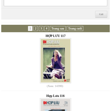
1
2
3
4
Trang sau
Trang cuối
HỢP LƯU 117
(Xem: 14390)
Hợp Lưu 116