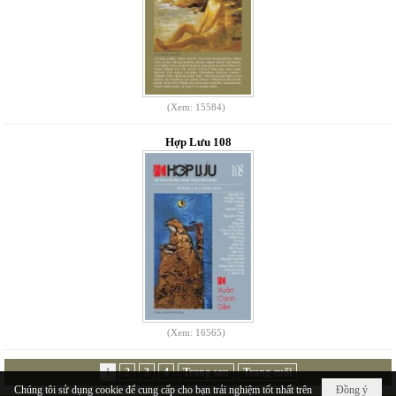
(Xem: 15584)
Hợp Lưu 108
(Xem: 16565)
1
2
3
4
Trang sau
Trang cuối
Chúng tôi sử dụng cookie để cung cấp cho bạn trải nghiệm tốt nhất trên
Đồng ý