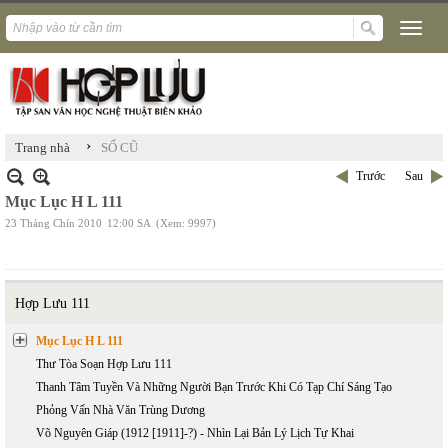
›
Trang nhà
SỐ CŨ
Trước
Sau
Mục Lục H L 111
23 Tháng Chín 2010
12:00 SA
(Xem: 9997)
Hợp Lưu 111
Mục Lục H L 111
Thư Tòa Soạn Hợp Lưu 111
Thanh Tâm Tuyền Và Những Người Bạn Trước Khi Có Tạp Chí Sáng Tạo
Phỏng Vấn Nhà Văn Trùng Dương
Võ Nguyên Giáp (1912 [1911]-?) - Nhìn Lại Bản Lý Lịch Tự Khai