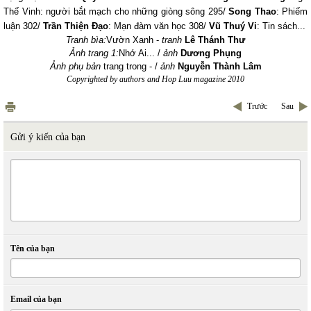
Thế Vinh: người bắt mạch cho những giòng sông 295/
Song Thao
: Phiếm
luận 302/
Trần Thiện Đạo
: Mạn đàm văn học 308/
Vũ Thuý Vi
: Tin sách...
Tranh bìa:
Vườn Xanh -
tranh
Lê Thánh Thư
Ảnh trang 1:
Nhớ Ai... /
ảnh
Dương Phụng
Ảnh phụ bản
trang trong - /
ảnh
Nguyễn Thành Lâm
Copyrighted by authors and Hop Luu magazine 2010
Trước
Sau
Gửi ý kiến của bạn
Tên của bạn
Email của bạn