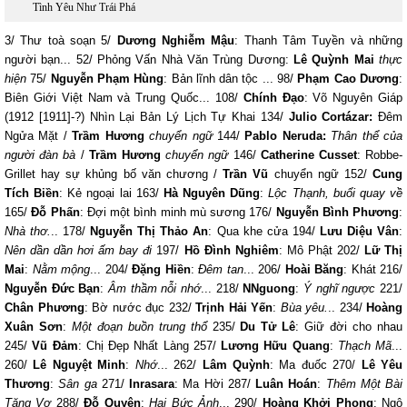
Tình Yêu Như Trái Phá
3/ Thư toà soạn 5/
Dương Nghiễm Mậu
: Thanh Tâm Tuyền và những
người bạn... 52/ Phỏng Vấn Nhà Văn Trùng Dương:
Lê Quỳnh Mai
thực
hiện
75/
Nguyễn Phạm Hùng
: Bản lĩnh dân tộc ... 98/
Phạm Cao Dương
:
Biên Giới Việt Nam và Trung Quốc... 108/
Chính Đạo
: Võ Nguyên Giáp
(1912 [1911]-?) Nhìn Lại Bản Lý Lịch Tự Khai 134/
Julio Cortázar:
Đêm
Ngửa Mặt /
Trầm Hương
chuyển ngữ
144/
Pablo Neruda:
Thân thể của
người đàn bà
/
Trầm Hương
chuyển ngữ
146/
Catherine Cusset
: Robbe-
Grillet hay sự khủng bố văn chương /
Trần Vũ
chuyển ngữ 152/
Cung
Tích Biền
: Kẻ ngoại lai 163/
Hà Nguyên Dũng
:
Lộc Thạnh, buổi quay về
165/
Đỗ Phấn
: Đợi một bình minh mù sương 176/
Nguyễn Bình Phương
:
Nhà thơ.
.. 178/
Nguyễn Thị Thảo An
: Qua khe cửa 194/
Lưu Diệu Vân
:
Nên dần dần hơi ấm bay đi
197/
Hồ Đình Nghiêm
: Mô Phật 202/
Lữ Thị
Mai
:
Nằm mộng
... 204/
Đặng Hiền
:
Đêm tan
... 206/
Hoài Băng
: Khát 216/
Nguyễn Đức Bạn
:
Âm thầm nỗi nhớ
... 218/
NNguong
:
Ý nghĩ ngược
221/
Chân Phương
: Bờ nước đục 232/
Trịnh Hải Yến
:
Bùa yêu.
.. 234/
Hoàng
Xuân Sơn
:
Một đoạn buồn trung thổ
235/
Du Tử Lê
: Giữ đời cho nhau
245/
Vũ Đảm
: Chị Đẹp Nhất Làng 257/
Lương Hữu Quang
:
Thạch Mã
...
260/
Lê Nguyệt Minh
:
Nhớ
... 262/
Lâm Quỳnh
: Ma đuốc 270/
Lê Yêu
Thương
:
Sân ga
271/
Inrasara
: Ma Hời 287/
Luân Hoán
:
Thêm Một Bài
Tặng Vợ
288/
Đỗ Quyên
:
Hai Bức Ảnh
... 290/
Hoàng Khởi Phong
: Ngô