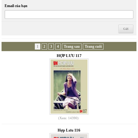
Email của bạn
1
2
3
4
Trang sau
Trang cuối
HỢP LƯU 117
(Xem: 14390)
Hợp Lưu 116