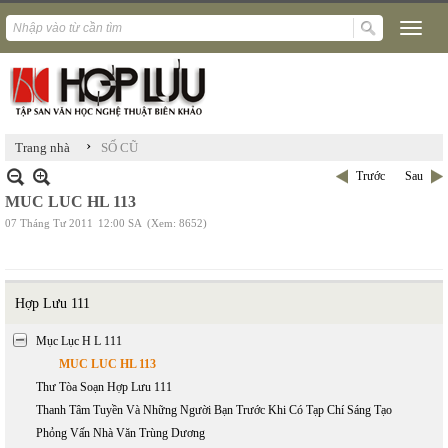
›
Trang nhà
SỐ CŨ
Trước
Sau
MUC LUC HL 113
07 Tháng Tư 2011
12:00 SA
(Xem: 8652)
Hợp Lưu 111
Mục Lục H L 111
MUC LUC HL 113
Thư Tòa Soạn Hợp Lưu 111
Thanh Tâm Tuyền Và Những Người Bạn Trước Khi Có Tạp Chí Sáng Tạo
Phỏng Vấn Nhà Văn Trùng Dương