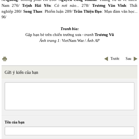
Nam 276/
Trịnh Hải Yến
:
Có nơi nào...
278/
Trương Văn Vĩnh
: Thất
nghiệp 280/
Song Thao
: Phiếm luận 289/
Trần Thiện Đạo
: Mạn đàm văn học...
96/
Tranh bìa:
Gặp bạn bè trên chiến trường xưa -
tranh
Trương Vũ
Ảnh trang 1:
VietNam War /
Ảnh AP
Trước
Sau
Gửi ý kiến của bạn
Tên của bạn